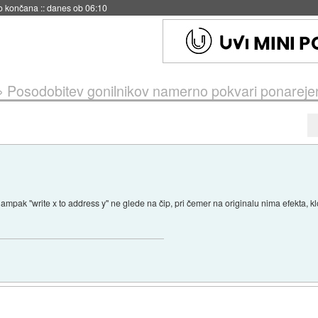
s ob 06:09
»
Posodobitev gonilnikov namerno pokvari ponareje
", ampak "write x to address y" ne glede na čip, pri čemer na originalu nima efekta, 