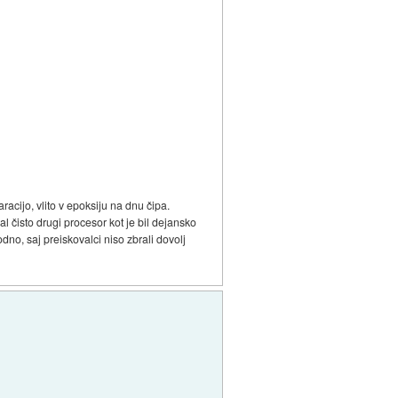
acijo, vlito v epoksiju na dnu čipa.
al čisto drugi procesor kot je bil dejansko
dno, saj preiskovalci niso zbrali dovolj