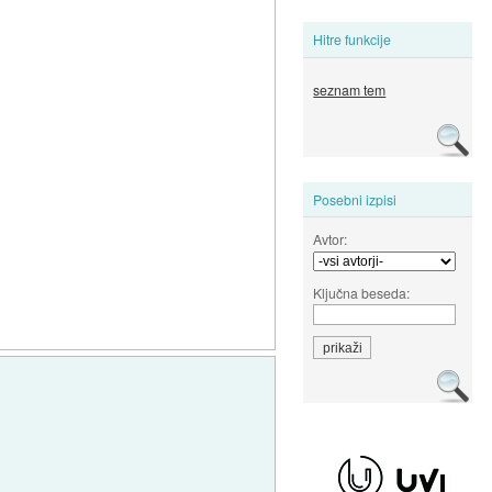
Hitre funkcije
seznam tem
Posebni izpisi
Avtor:
Ključna beseda: