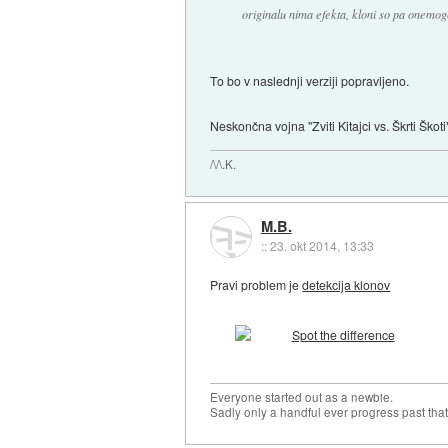
originalu nima efekta, kloni so pa onemog
To bo v naslednji verziji popravljeno.
Neskončna vojna "Zviti Kitajci vs. Škrti Škoti
/\/\.K.
M.B.
::
23. okt 2014, 13:33
Pravi problem je
detekcija klonov
Everyone started out as a newbie.
Sadly only a handful ever progress past that