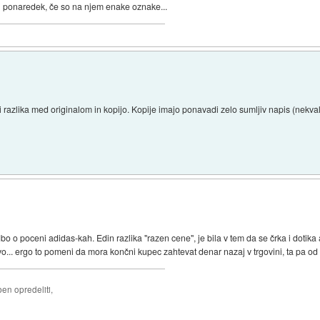
ati ponaredek, če so na njem enake oznake...
i razlika med originalom in kopijo. Kopije imajo ponavadi zelo sumljiv napis (nekval
bo o poceni adidas-kah. Edin razlika "razen cene", je bila v tem da se črka i doti
vo... ergo to pomeni da mora končni kupec zahtevat denar nazaj v trgovini, ta pa od tem
ben opredeliti,