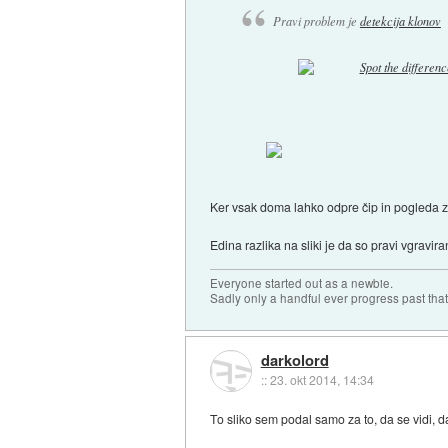
Pravi problem je
detekcija klonov
Ker vsak doma lahko odpre čip in pogleda 
Edina razlika na sliki je da so pravi vgravi
Everyone started out as a newbie.
Sadly only a handful ever progress past that
darkolord
::
23. okt 2014, 14:34
To sliko sem podal samo za to, da se vidi, da