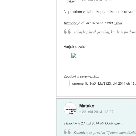
Ni problem v slabih kopijah, ker so z driverj
Brane22
je
23. okt 2014 ob 13:00
izjavil
:
Zakaj bi plačal za nekaj, kar bi te po dru
Verjetno zato:
Zgodovina sprememb…
spremenilo:
PaX_MaN
(
23. okt 2014 ob 13
Matako
::
23. okt 2014, 13:27
TESKAn
je
23. okt 2014 ob 13:06
izjavil
:
Zanimivo, se pravi ni "if clone then disab