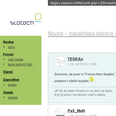
BMW v vozilih začel predvajati reklame
::
dane
Novice
»
Industrijska lastnina
Novice
arhiv
Forum
TESKAn
mali oglasi
::
23. okt 2014, 13:06
teme zadnjih 24h
Članki
Zanimivo, se pravi ni "if clone then disable
Zaposlitve
problem v slabih kopijah
.
brskaj
Uf! Uf! Je rekel Vinetou in se skril za skalo,
Ostalo
ki jo je prav v ta namen nosil s seboj.
pravila
PaX_MaN
::
23. okt 2014, 13:26