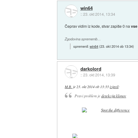
win64
::
23. okt 2014, 13:34
Čeprav vidim iz kode, stvar zapiše 0 na
vse
Zgodovina sprememb…
spremenil:
win64
(
23. okt 2014 ob 13:34
)
darkolord
::
23. okt 2014, 13:39
M.B.
je
23. okt 2014 ob 13:33
izjavil
:
Pravi problem je
detekcija klonov