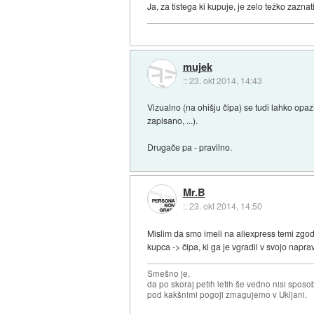
Ja, za tistega ki kupuje, je zelo težko zazn
mujek
::
23. okt 2014, 14:43
Vizualno (na ohišju čipa) se tudi lahko opaz
zapisano, ...).
Drugače pa - pravilno.
Mr.B
::
23. okt 2014, 14:50
Mislim da smo imeli na aliexpress temi zgod
kupca -> čipa, ki ga je vgradil v svojo napra
Smešno je,
da po skoraj petih letih še vedno nisi sposo
pod kakšnimi pogoji zmagujemo v Ukljani.