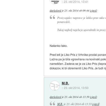
::
23. okt 2014, 13:41
darkolord
je
23. okt 2014 ob 09:44
izjavil
:
Proizvajalec naprave je lahko prav tako v d
ponaredek.
Tukaj najbolj najebejo uporabniki in proiz
Natanko tako.
Pred leti je Liko Pris z Vrhnike prodal pona
Lažna pa je bila vgravirana na kovinski pokro
nameščen. Zadeva se je za Liko Pris (čeprav 
dokazov, ki bi obremenili Liko Pris. Je tudi nj
M.B.
::
23. okt 2014, 13:50
darkolord
je
23. okt 2014 ob 13:39
izjavil
:
M.B.
je
23. okt 2014 ob 13:33
izjavil
: