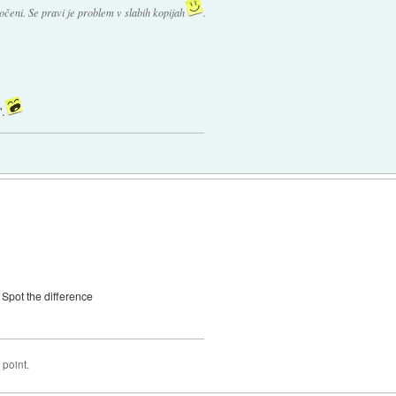
očeni. Se pravi je problem v slabih kopijah
.
".
Spot the difference
 point.