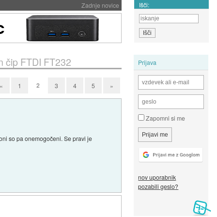
Išči:
Zadnje novice
n čip FTDI FT232
Prijava
2
«
1
3
4
5
»
Zapomni si me
kloni so pa onemogočeni. Se pravi je
nov uporabnik
pozabili geslo?