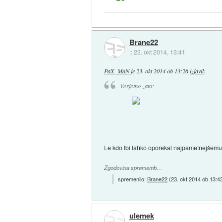
Brane22
::
23. okt 2014, 13:41
PaX_MaN
je
23. okt 2014 ob 13:26
izjavil
:
Verjetno zato:
Le kdo lbi lahko oporekal najpametnejšemu
Zgodovina sprememb…
spremenilo:
Brane22
(
23. okt 2014 ob 13:4
ulemek