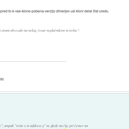
i pred to-k-vse-klone-pobena-verzijo driverjev usi kloni delal čist uredu.
gi strani obvezalo na nekaj, česar neplačnikom ni treba ?
:26
)
le", ampak "write x to address y" ne glede na čip, pri čemer na