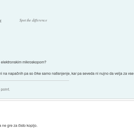
Spot the difference
z elektronskim mikroskopom?
rani na napačnih pa so črke samo natisnjenje, kar pa seveda ni nujno da velja za vse
 point.
 ne gre za čisto kopijo.