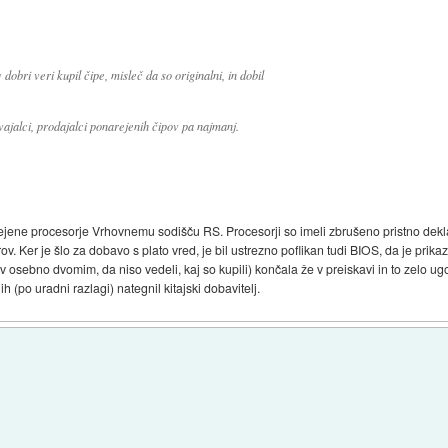
obri veri kupil čipe, misleč da so originalni, in dobil
vajalci, prodajalci ponarejenih čipov pa najmanj.
rejene procesorje Vrhovnemu sodišču RS. Procesorji so imeli zbrušeno pristno deklar
v. Ker je šlo za dobavo s plato vred, je bil ustrezno poflikan tudi BIOS, da je prikaz
osebno dvomim, da niso vedeli, kaj so kupili) končala že v preiskavi in to zelo ugo
ih (po uradni razlagi) nategnil kitajski dobavitelj.