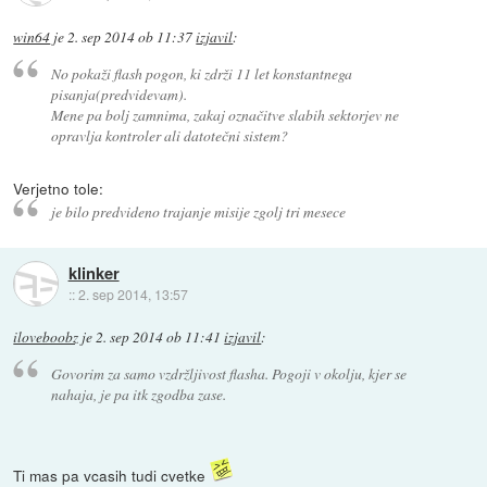
win64
je
2. sep 2014 ob 11:37
izjavil
:
No pokaži flash pogon, ki zdrži 11 let konstantnega
pisanja(predvidevam).
Mene pa bolj zamnima, zakaj označitve slabih sektorjev ne
opravlja kontroler ali datotečni sistem?
Verjetno tole:
je bilo predvideno trajanje misije zgolj tri mesece
klinker
::
2. sep 2014, 13:57
iloveboobz
je
2. sep 2014 ob 11:41
izjavil
:
Govorim za samo vzdržljivost flasha. Pogoji v okolju, kjer se
nahaja, je pa itk zgodba zase.
Ti mas pa vcasih tudi cvetke