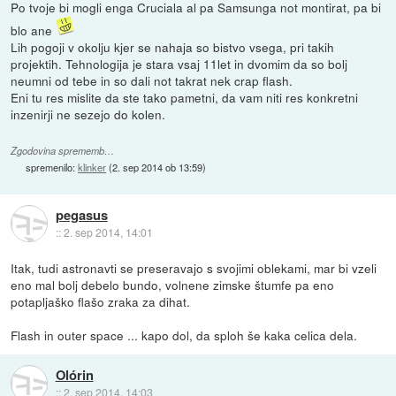
Po tvoje bi mogli enga Cruciala al pa Samsunga not montirat, pa bi
blo ane
Lih pogoji v okolju kjer se nahaja so bistvo vsega, pri takih
projektih. Tehnologija je stara vsaj 11let in dvomim da so bolj
neumni od tebe in so dali not takrat nek crap flash.
Eni tu res mislite da ste tako pametni, da vam niti res konkretni
inzenirji ne sezejo do kolen.
Zgodovina sprememb…
spremenilo:
klinker
(
2. sep 2014 ob 13:59
)
pegasus
::
2. sep 2014, 14:01
Itak, tudi astronavti se preseravajo s svojimi oblekami, mar bi vzeli
eno mal bolj debelo bundo, volnene zimske štumfe pa eno
potapljaško flašo zraka za dihat.
Flash in outer space ... kapo dol, da sploh še kaka celica dela.
Olórin
::
2. sep 2014, 14:03