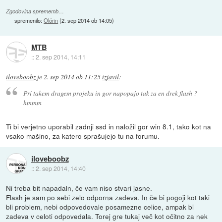
Zgodovina sprememb…
spremenilo:
Olórin
(
2. sep 2014 ob 14:05
)
MTB
::
2. sep 2014, 14:11
iloveboobz
je
2. sep 2014 ob 11:25
izjavil
:
Pri takem dragem projeku in gor napopajo tak za en drek flash ?
hmmm
Ti bi verjetno uporabil zadnji ssd in naložil gor win 8.1, tako kot na
vsako mašino, za katero sprašujejo tu na forumu.
iloveboobz
::
2. sep 2014, 14:40
Ni treba bit napadaln, če vam niso stvari jasne.
Flash je sam po sebi zelo odporna zadeva. In če bi pogoji kot taki
bli problem, nebi odpovedovale posamezne celice, ampak bi
zadeva v celoti odpovedala. Torej gre tukaj več kot očitno za nek