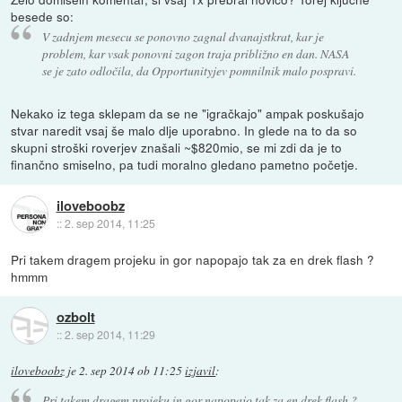
besede so:
V zadnjem mesecu se ponovno zagnal dvanajstkrat, kar je
problem, kar vsak ponovni zagon traja približno en dan. NASA
se je zato odločila, da Opportunityjev pomnilnik malo pospravi.
Nekako iz tega sklepam da se ne "igračkajo" ampak poskušajo
stvar naredit vsaj še malo dlje uporabno. In glede na to da so
skupni stroški roverjev znašali ~$820mio, se mi zdi da je to
finančno smiselno, pa tudi moralno gledano pametno početje.
iloveboobz
::
2. sep 2014, 11:25
Pri takem dragem projeku in gor napopajo tak za en drek flash ?
hmmm
ozbolt
::
2. sep 2014, 11:29
iloveboobz
je
2. sep 2014 ob 11:25
izjavil
:
Pri takem dragem projeku in gor napopajo tak za en drek flash ?