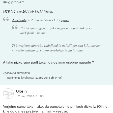
drug problem...
MTB
je
2. sep 2014 ob 14:11
izjavil
:
iloveboobz
je
2. sep 2014 ob 11:25
izjavil
:
Pri takem dragem projeku in gor napopajo tak za en
drek flash ? hmmm
Ti bi verjetno uporabil zadnji ssd in naložil gor win 8.1, tako kot
na vsako mašino, za katero sprašujejo tu na forumu.
A tako nizko smo padl tukaj, da delamo osebne napade ?
Zgodovina sprememb…
spremenil:
iloveboobz
(
2. sep 2014 ob 14:41
)
Olórin
::
2. sep 2014, 15:00
Verjetno samo tako nizko, da pametujemo pri flash disku iz 90ih let,
ki je do danes preživel na misiji v vesolju.