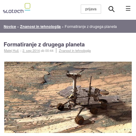
☰
Novice
»
Znanost in tehnologija
»
Formatiranje z drugega planeta
Formatiranje z drugega planeta
Matej Huš
::
2. sep 2014
ob 00:44
Znanost in tehnologija