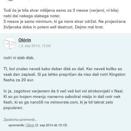
Tudi če je bila stvar mišljena samo za 3 mesce (verjemi, ni bila)
nebi dal nekega slabega noter.
3 mesce je samo minimum, ki ga more stvar zdržat. Ne projecirana
življenska doba in potem self destruct. Dejmo mal brat.
Olórin
::
2. sep 2014, 15:09
notri ni slab disk.
TI, kot znalec neveš kako dober disk so dali. Ker neveš koliko so
vsak dan zapisali. Si pa lahko prepričan da niso dali notri Kingston
flasha za 20 eur.
In ja, zagotovo verjamem da ti več veš kot vsi strokovnjaki v Nasi.
Ki so po tvojem mnenju namerno sabotiral misijo in dali notr nek
flash, ki so ga naročili na mimovrste.com, ki je bil takrat zelo
popularen.
Zgodovina sprememb…
spremenilo:
Olórin
(
2. sep 2014 ob 15:15
)