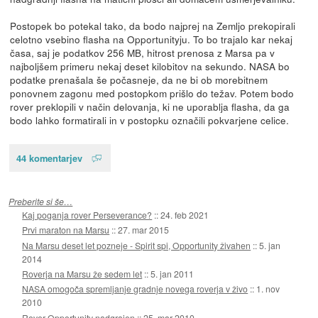
Postopek bo potekal tako, da bodo najprej na Zemljo prekopirali
celotno vsebino flasha na Opportunityju. To bo trajalo kar nekaj
časa, saj je podatkov 256 MB, hitrost prenosa z Marsa pa v
najboljšem primeru nekaj deset kilobitov na sekundo. NASA bo
podatke prenašala še počasneje, da ne bi ob morebitnem
ponovnem zagonu med postopkom prišlo do težav. Potem bodo
rover preklopili v način delovanja, ki ne uporablja flasha, da ga
bodo lahko formatirali in v postopku označili pokvarjene celice.
44 komentarjev
Preberite si še…
Kaj poganja rover Perseverance?
::
24. feb 2021
Prvi maraton na Marsu
::
27. mar 2015
Na Marsu deset let pozneje - Spirit spi, Opportunity živahen
::
5. jan
2014
Roverja na Marsu že sedem let
::
5. jan 2011
NASA omogoča spremljanje gradnje novega roverja v živo
::
1. nov
2010
Rover Opportunity nadgrajen
::
25. mar 2010