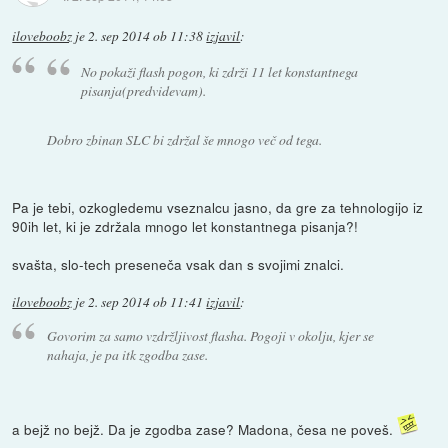
iloveboobz
je
2. sep 2014 ob 11:38
izjavil
:
No pokaži flash pogon, ki zdrži 11 let konstantnega
pisanja(predvidevam).
Dobro zbinan SLC bi zdržal še mnogo več od tega.
Pa je tebi, ozkogledemu vseznalcu jasno, da gre za tehnologijo iz
90ih let, ki je zdržala mnogo let konstantnega pisanja?!
svašta, slo-tech preseneča vsak dan s svojimi znalci.
iloveboobz
je
2. sep 2014 ob 11:41
izjavil
:
Govorim za samo vzdržljivost flasha. Pogoji v okolju, kjer se
nahaja, je pa itk zgodba zase.
a bejž no bejž. Da je zgodba zase? Madona, česa ne poveš.