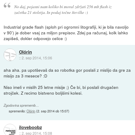
No daj, pojasni nam koliko bi moral zdržati 256 mb flash iz
začetka 21 stoletja. In podaj točne številke :)
Industrial grade flash (sploh pri ogromni litografiji, ki je bila navoljo
v 90') je dober vsaj za miljon prepisov. Zdej pa računaj, kolk lahko
zapišeš, dokler odpovejo celice :)
Olórin
::
2. sep 2014, 15:06
aha aha. pa upotševaš da so robotka gor poslali z mislijo da gre za
misijo za 3 mesece? :D
Niso imeli v mislih 25 letne misije ;) Če bi, bi poslali drugačen
strojček. Z recimo bistveno boljšimi kolesi.
Zgodovina sprememb…
spremenilo:
Olórin
(
2. sep 2014 ob 15:07
)
iloveboobz
::
2. sep 2014, 15:08