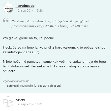
iloveboobz
::
2. sep 2014, 15:28
Res čudno, da se nekateri ne pritožujete še, da ima glavni
procesor na krovu vsega 20 MHz in komaj 128 MB rama.
vrh glave, glede na to, kaj počne.
Heck, če so na luno lahko prišli z hardwareom, ki je počasnejši od
kalkulatorjev danes... :)
Nihče noče nič pametvat, samo kak več info, zakaj prihaja do tega
bi bil dobrodošel. Ker nekaj je PR speak, nekaj je pa dejanska
situacija.
Zgodovina sprememb…
spremenil:
iloveboobz
(
2. sep 2014 ob 15:28
)
keber
::
2. sep 2014, 15:31