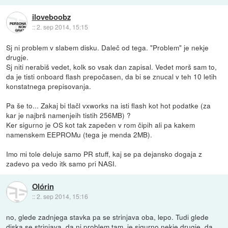
iloveboobz
::
2. sep 2014, 15:15
Sj ni problem v slabem disku. Daleč od tega. "Problem" je nekje
drugje.
Sj niti nerabiš vedet, kolk so vsak dan zapisal. Vedet morš sam to,
da je tisti onboard flash prepočasen, da bi se znucal v teh 10 letih
konstatnega prepisovanja.
Pa še to... Zakaj bi tlačl vxworks na isti flash kot hot podatke (za
kar je najbrš namenjeih tistih 256MB) ?
Ker sigurno je OS kot tak zapečen v rom čipih ali pa kakem
namenskem EEPROMu (tega je menda 2MB).
Imo mi tole deluje samo PR stuff, kaj se pa dejansko dogaja z
zadevo pa vedo itk samo pri NASI.
Olórin
::
2. sep 2014, 15:16
no, glede zadnjega stavka pa se strinjava oba, lepo. Tudi glede
diska se strinjava, da ni problem tam, je sigurno nekje drugje, da