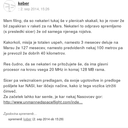
keber
::
2. sep 2014, 15:26
Mam filing, da so nekateri tukaj še v plenicah skakali, ko je rover že
bil zapakiran v raketi za na Mars. Nekateri to odpravo spremljamo
(s presledki sicer) že od samega njenega rojstva.
Kakorkoli, misija je totalen uspeh, namesto 3 mesecev deluje na
Marsu že 127 mesecev, namesto predvidenih nekaj 100 metrov pa
je prevozil že dobrih 40 kilometrov.
Res čudno, da se nekateri ne pritožujete še, da ima glavni
procesor na krovu vsega 20 MHz in komaj 128 MB rama.
Sicer pa veleznalcem predlagam, da svoje ugotovitve in predloge
pošljete kar NASI, ker iščejo načine, kako iz tega vozilca iztržiti
čimveč.
Za začetek lahko kar semle, je kar nekaj Nasovcev gor:
http://www.unmannedspaceflight.com/inde...
Zgodovina sprememb…
spremenil:
keber
(
2. sep 2014 ob 15:29
)