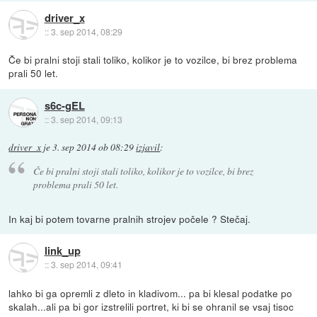
driver_x
::
3. sep 2014, 08:29
Če bi pralni stoji stali toliko, kolikor je to vozilce, bi brez problema
prali 50 let.
s6c-gEL
::
3. sep 2014, 09:13
driver_x
je
3. sep 2014 ob 08:29
izjavil
:
Če bi pralni stoji stali toliko, kolikor je to vozilce, bi brez
problema prali 50 let.
In kaj bi potem tovarne pralnih strojev počele ? Stečaj.
link_up
::
3. sep 2014, 09:41
lahko bi ga opremli z dleto in kladivom... pa bi klesal podatke po
skalah...ali pa bi gor izstrelili portret, ki bi se ohranil se vsaj tisoc