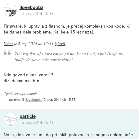
iloveboobz
::
2. sep 2014, 15:33
Firmware, ki upravlja z flashom, je precej kompleksn kos kode, ki
še danes dela probleme. Kaj šele 15 let nazaj.
keber
je
2. sep 2014 ob 15:31
izjavil
:
Zihr kaj skrivajo, tako kot na pristanku na Luni, a ne? Pa kje ste,
ljudje, da samo neke zarote vidite?
Kdo govori o kaki zaroti ?
điz, dejmo mal brat.
Zgodovina sprememb…
spremenil:
iloveboobz
(
2. sep 2014 ob 15:33
)
particle
::
2. sep 2014, 15:48
No ja, dejstvo je tudi, da pri takih potovanjih, ki segajo onkraj naše