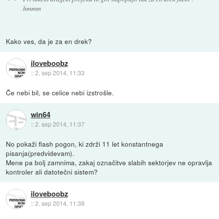
hmmm
Kako ves, da je za en drek?
iloveboobz
::
2. sep 2014, 11:33
Če nebi bil, se celice nebi izstrošle.
win64
::
2. sep 2014, 11:37
No pokaži flash pogon, ki zdrži 11 let konstantnega
pisanja(predvidevam).
Mene pa bolj zamnima, zakaj označitve slabih sektorjev ne opravlja
kontroler ali datotečni sistem?
iloveboobz
::
2. sep 2014, 11:38