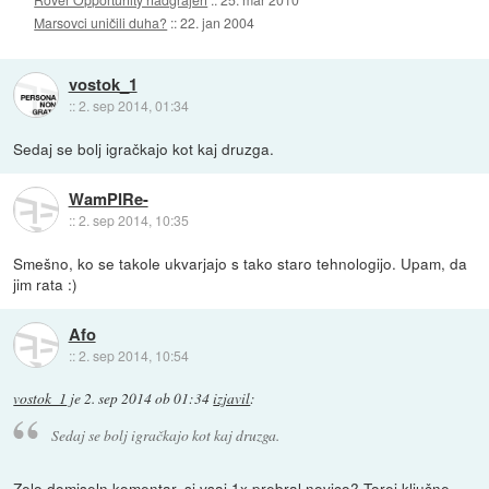
Marsovci uničili duha?
::
22. jan 2004
vostok_1
::
2. sep 2014, 01:34
Sedaj se bolj igračkajo kot kaj druzga.
WamPIRe-
::
2. sep 2014, 10:35
Smešno, ko se takole ukvarjajo s tako staro tehnologijo. Upam, da
jim rata :)
Afo
::
2. sep 2014, 10:54
vostok_1
je
2. sep 2014 ob 01:34
izjavil
:
Sedaj se bolj igračkajo kot kaj druzga.
Zelo domiseln komentar, si vsaj 1x prebral novico? Torej ključne