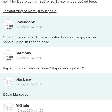
hojnikb> Dobro zbinan SLC bi zdržal še mnogo več od tega.
Terraforming of Mars @ Wikipedia
iloveboobz
::
2. sep 2014, 11:41
Govorim za samo vzdržljivost flasha. Pogoji v okolju, kjer se
nahaja, je pa itk zgodba zase.
harmony
::
2. sep 2014, 11:45
Kaj je tocno cilj takih raziskav? Kaj se zeli ugotoviti?
black ice
::
2. sep 2014, 11:47
Iščejo Marsovce.
MrStein
::
2. sep 2014, 11:50