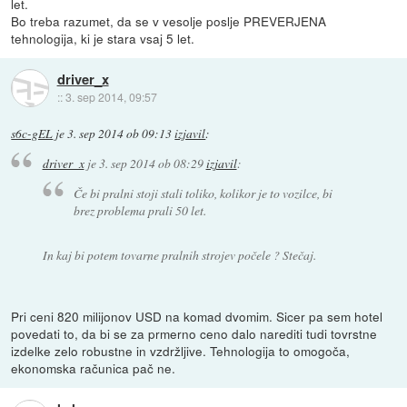
let.
Bo treba razumet, da se v vesolje poslje PREVERJENA
tehnologija, ki je stara vsaj 5 let.
driver_x
::
3. sep 2014, 09:57
s6c-gEL
je
3. sep 2014 ob 09:13
izjavil
:
driver_x
je
3. sep 2014 ob 08:29
izjavil
:
Če bi pralni stoji stali toliko, kolikor je to vozilce, bi
brez problema prali 50 let.
In kaj bi potem tovarne pralnih strojev počele ? Stečaj.
Pri ceni 820 milijonov USD na komad dvomim. Sicer pa sem hotel
povedati to, da bi se za prmerno ceno dalo narediti tudi tovrstne
izdelke zelo robustne in vzdržljive. Tehnologija to omogoča,
ekonomska računica pač ne.