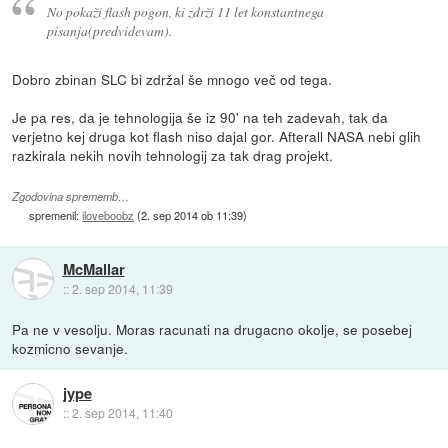
No pokaži flash pogon, ki zdrži 11 let konstantnega
pisanja(predvidevam).
Dobro zbinan SLC bi zdržal še mnogo več od tega.
Je pa res, da je tehnologija še iz 90' na teh zadevah, tak da
verjetno kej druga kot flash niso dajal gor. Afterall NASA nebi glih
razkirala nekih novih tehnologij za tak drag projekt.
Zgodovina sprememb…
spremenil:
iloveboobz
(
2. sep 2014 ob 11:39
)
McMallar
::
2. sep 2014, 11:39
Pa ne v vesolju. Moras racunati na drugacno okolje, se posebej
kozmicno sevanje.
jype
::
2. sep 2014, 11:40