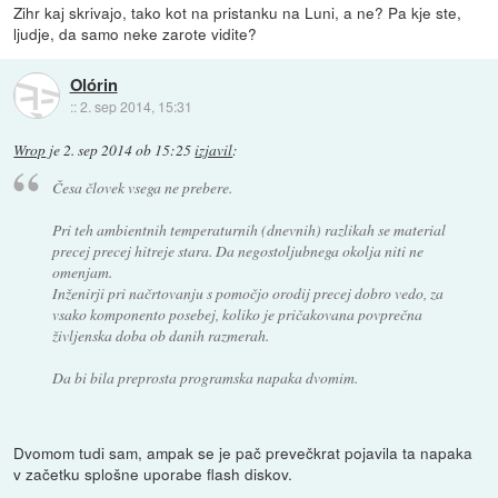
Zihr kaj skrivajo, tako kot na pristanku na Luni, a ne? Pa kje ste,
ljudje, da samo neke zarote vidite?
Olórin
::
2. sep 2014, 15:31
Wrop
je
2. sep 2014 ob 15:25
izjavil
:
Česa človek vsega ne prebere.
Pri teh ambientnih temperaturnih (dnevnih) razlikah se material
precej precej hitreje stara. Da negostoljubnega okolja niti ne
omenjam.
Inženirji pri načrtovanju s pomočjo orodij precej dobro vedo, za
vsako komponento posebej, koliko je pričakovana povprečna
življenska doba ob danih razmerah.
Da bi bila preprosta programska napaka dvomim.
Dvomom tudi sam, ampak se je pač prevečkrat pojavila ta napaka
v začetku splošne uporabe flash diskov.