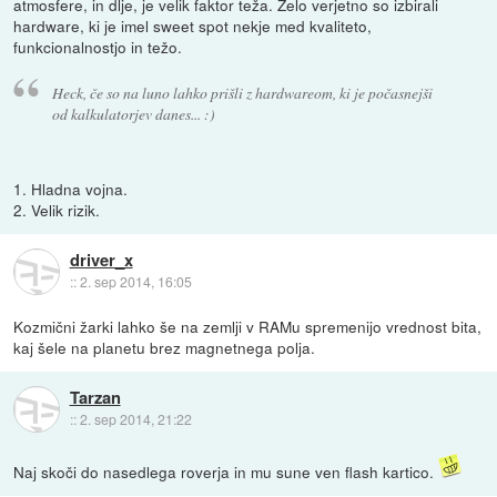
atmosfere, in dlje, je velik faktor teža. Zelo verjetno so izbirali
hardware, ki je imel sweet spot nekje med kvaliteto,
funkcionalnostjo in težo.
Heck, če so na luno lahko prišli z hardwareom, ki je počasnejši
od kalkulatorjev danes... :)
1. Hladna vojna.
2. Velik rizik.
driver_x
::
2. sep 2014, 16:05
Kozmični žarki lahko še na zemlji v RAMu spremenijo vrednost bita,
kaj šele na planetu brez magnetnega polja.
Tarzan
::
2. sep 2014, 21:22
Naj skoči do nasedlega roverja in mu sune ven flash kartico.