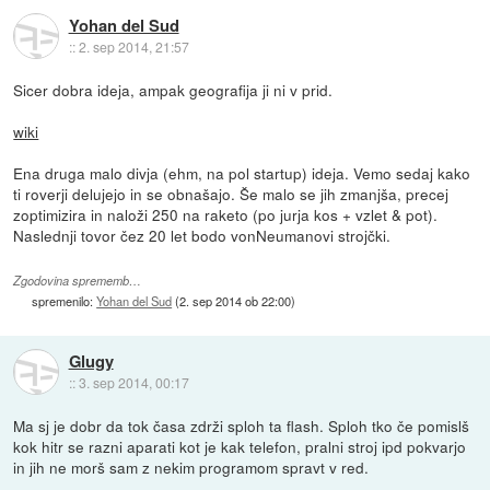
Yohan del Sud
::
2. sep 2014, 21:57
Sicer dobra ideja, ampak geografija ji ni v prid.
wiki
Ena druga malo divja (ehm, na pol startup) ideja. Vemo sedaj kako
ti roverji delujejo in se obnašajo. Še malo se jih zmanjša, precej
zoptimizira in naloži 250 na raketo (po jurja kos + vzlet & pot).
Naslednji tovor čez 20 let bodo vonNeumanovi strojčki.
Zgodovina sprememb…
spremenilo:
Yohan del Sud
(
2. sep 2014 ob 22:00
)
Glugy
::
3. sep 2014, 00:17
Ma sj je dobr da tok časa zdrži sploh ta flash. Sploh tko če pomislš
kok hitr se razni aparati kot je kak telefon, pralni stroj ipd pokvarjo
in jih ne morš sam z nekim programom spravt v red.