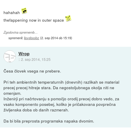
hahahah
thefappening now in outer space
Zgodovina sprememb…
spremenil:
iloveboobz
(
2. sep 2014 ob 15:19
)
Wrop
::
2. sep 2014, 15:25
Česa človek vsega ne prebere.
Pri teh ambientnih temperaturnih (dnevnih) razlikah se material
precej precej hitreje stara. Da negostoljubnega okolja niti ne
omenjam.
Inženirji pri načrtovanju s pomočjo orodij precej dobro vedo, za
vsako komponento posebej, koliko je pričakovana povprečna
življenska doba ob danih razmerah.
Da bi bila preprosta programska napaka dvomim.