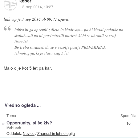
keber
::
3. sep 2014, 13:27
link_up
je
3. sep 2014 ob 09:41
izjavil
:
lahko bi ga opremli z dleto in kladivom... pa bi klesal podatke po
skalah...ali pa bi gor izstrelili portret, ki bi se ohranil se vsaj
tisoc let.
Bo treba razumet, da se v vesolje poslje PREVERJENA
tehnologija, ki je stara vsaj 5 let.
Malo dlje kot 5 let pa kar.
Vredno ogleda ...
Tema
Sporočila
»
Opportunity, si še živ?
10
McHusch
Oddelek:
Novice
/
Znanost in tehnologija