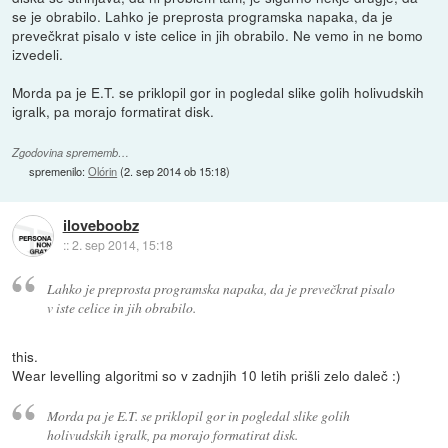
se je obrabilo. Lahko je preprosta programska napaka, da je
prevečkrat pisalo v iste celice in jih obrabilo. Ne vemo in ne bomo
izvedeli.
Morda pa je E.T. se priklopil gor in pogledal slike golih holivudskih
igralk, pa morajo formatirat disk.
Zgodovina sprememb…
spremenilo:
Olórin
(
2. sep 2014 ob 15:18
)
iloveboobz
::
2. sep 2014, 15:18
Lahko je preprosta programska napaka, da je prevečkrat pisalo
v iste celice in jih obrabilo.
this.
Wear levelling algoritmi so v zadnjih 10 letih prišli zelo daleč :)
Morda pa je E.T. se priklopil gor in pogledal slike golih
holivudskih igralk, pa morajo formatirat disk.