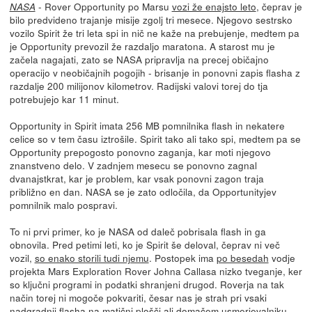
- Rover Opportunity po Marsu
vozi že enajsto leto
, čeprav je
NASA
bilo predvideno trajanje misije zgolj tri mesece. Njegovo sestrsko
vozilo Spirit že tri leta spi in nič ne kaže na prebujenje, medtem pa
je Opportunity prevozil že razdaljo maratona. A starost mu je
začela nagajati, zato se NASA pripravlja na precej običajno
operacijo v neobičajnih pogojih - brisanje in ponovni zapis flasha z
razdalje 200 milijonov kilometrov. Radijski valovi torej do tja
potrebujejo kar 11 minut.
Opportunity in Spirit imata 256 MB pomnilnika flash in nekatere
celice so v tem času iztrošile. Spirit tako ali tako spi, medtem pa se
Opportunity prepogosto ponovno zaganja, kar moti njegovo
znanstveno delo. V zadnjem mesecu se ponovno zagnal
dvanajstkrat, kar je problem, kar vsak ponovni zagon traja
približno en dan. NASA se je zato odločila, da Opportunityjev
pomnilnik malo pospravi.
To ni prvi primer, ko je NASA od daleč pobrisala flash in ga
obnovila. Pred petimi leti, ko je Spirit še deloval, čeprav ni več
vozil,
so enako storili tudi njemu
. Postopek ima
po besedah
vodje
projekta Mars Exploration Rover Johna Callasa nizko tveganje, ker
so ključni programi in podatki shranjeni drugod. Roverja na tak
način torej ni mogoče pokvariti, česar nas je strah pri vsaki
nadgradnji flasha na matični plošči ali domačem usmerjevalniku.