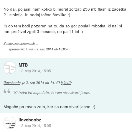
No daj, pojasni nam koliko bi moral zdržati 256 mb flash iz začetka
21 stoletja. In podaj točne številke :)
In ob tem bodi pozoren na to, da so gor poslali robotka, ki naj bi
tam preživel zgolj 3 mesece, ne pa 11 let ;)
Zgodovina sprememb…
spremenilo:
Olórin
(
2. sep 2014 ob 15:05
)
MTB
::
2. sep 2014, 15:05
iloveboobz
je
2. sep 2014 ob 14:40
izjavil
:
Ni treba bit napadaln, če vam niso stvari jasne.
Mogoče pa ravno zato, ker so nam stvari jasne. :)
iloveboobz
::
2. sep 2014, 15:05