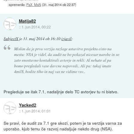
spremenilo:
PaX_MaN
(
31. maj 2014 ob 22:37
)
Matija82
::
1. jun 2014, 00:22
SubjectX
je
31. maj 2014 ob 16:10
izjavil
:
Mislim da je prva verzija razlage ustavitve projekta cisto na
mestu: NSA je videl, da audit ne bo pokazal nicesar narobe in so
zato enostavno kontaktirali avtorje in rekli: Al nehate al pa
bomo pregledali vase davcne napovedi.. Ali pa: tukaj imate
4mil$, bodite tiho in naj vas ne vidimo vec..
Pregleduje se itak 7.1, nadaljnje delo TC avtorjev tu ni bistvo.
Yacked2
::
1. jun 2014, 01:01
Se pravi, če audit za 7.1 gre skozi, potem je ta verzija varna za
uporabo, kjub temu če razvoj nadaljuje nekdo drug (NSA).