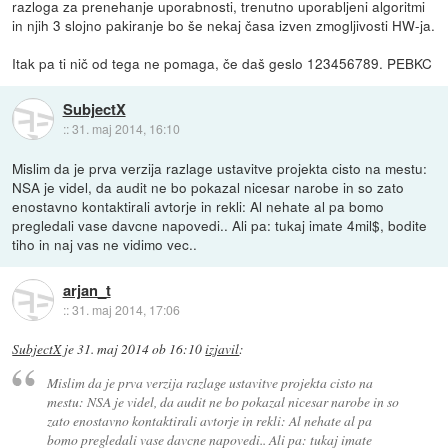
razloga za prenehanje uporabnosti, trenutno uporabljeni algoritmi
in njih 3 slojno pakiranje bo še nekaj časa izven zmogljivosti HW-ja.
Itak pa ti nič od tega ne pomaga, če daš geslo 123456789. PEBKC
SubjectX
::
31. maj 2014, 16:10
Mislim da je prva verzija razlage ustavitve projekta cisto na mestu:
NSA je videl, da audit ne bo pokazal nicesar narobe in so zato
enostavno kontaktirali avtorje in rekli: Al nehate al pa bomo
pregledali vase davcne napovedi.. Ali pa: tukaj imate 4mil$, bodite
tiho in naj vas ne vidimo vec..
arjan_t
::
31. maj 2014, 17:06
SubjectX
je
31. maj 2014 ob 16:10
izjavil
:
Mislim da je prva verzija razlage ustavitve projekta cisto na
mestu: NSA je videl, da audit ne bo pokazal nicesar narobe in so
zato enostavno kontaktirali avtorje in rekli: Al nehate al pa
bomo pregledali vase davcne napovedi.. Ali pa: tukaj imate