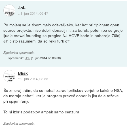
-lol-
::
1. jun 2014, 06:47
Po mojem se je tipom malo odsvaljkako, ker kot pri tipicnem open
source projektu, niso dobili donacij niti za burek, potem pa se grejo
ljudje crowd founding za pregled NJIHOVE kode in naberejo 70k$.
Jih čisto razumem, da so rekli fu*k off.
Zgodovina sprememb…
spremenilo:
-lol-
(
1. jun 2014 ob 06:50
)
Blisk
::
2. jun 2014, 08:33
Še zmeraj trdim, da so nehali zaradi pritiskov verjetno kakšne NSA,
da morajo nehati, ker je program preveč dober in jim dela težave
pri špijuniranju.
To ni izbris podatkov ampak samo cenzura!
Zgodovina sprememb…