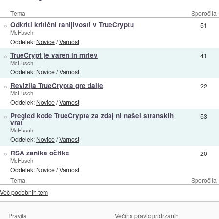
Tema
Sporočila
»
Odkriti kritični ranljivosti v TrueCryptu
51
McHusch
Oddelek:
Novice
/
Varnost
»
TrueCrypt je varen in mrtev
41
McHusch
Oddelek:
Novice
/
Varnost
»
Revizija TrueCrypta gre dalje
22
McHusch
Oddelek:
Novice
/
Varnost
»
Pregled kode TrueCrypta za zdaj ni našel stranskih
53
vrat
McHusch
Oddelek:
Novice
/
Varnost
»
RSA zanika očitke
20
McHusch
Oddelek:
Novice
/
Varnost
Tema
Sporočila
Več podobnih tem
Pravila
Večina pravic pridržanih