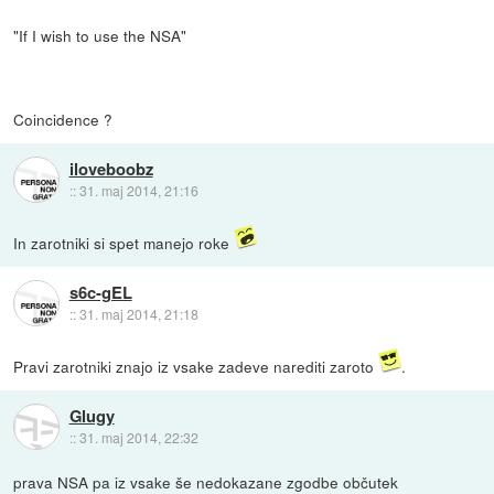
"If I wish to use the NSA"
Coincidence ?
iloveboobz
::
31. maj 2014, 21:16
In zarotniki si spet manejo roke
s6c-gEL
::
31. maj 2014, 21:18
Pravi zarotniki znajo iz vsake zadeve narediti zaroto
.
Glugy
::
31. maj 2014, 22:32
prava NSA pa iz vsake še nedokazane zgodbe občutek