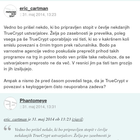
eric_cartman
::
31. maj 2014, 13:23
Vedno bo prišel nekdo, ki bo pripravljen stopit v čevlje nekdanjih
TrueCrypt ustvarjalcev. Želja po zasebnosti je prevelika, poleg
vsega pa še TrueCrypt uporabljajo vsi tisti, ki so v kakršnem koli
smislu povezani s črnim trgom prek računalnika. Bodo pa
varnostne agencije vedno poskušale preprečit prihod takih
programov na trg in potem bodo ven prišle take nebuloze, da se
ustvarjalcem preprosto ne da več. V resnici jim pa tisti tam grozijo
in jih izsiljujejo.
Ampak a nismo že pred časom povedali tega, da je TrueCrypt v
povezavi s keyloggerjem čisto neuporabna zadeva?
Phantomeye
::
31. maj 2014, 13:31
eric_cartman
je
31. maj 2014 ob 13:23
izjavil
:
Vedno bo prišel nekdo, ki bo pripravljen stopit v čevlje
nekdanjih TrueCrypt ustvarjalcev. Želja po zasebnosti je