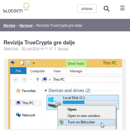
☰
Novice
»
Varnost
»
Revizija TrueCrypta gre dalje
Revizija TrueCrypta gre dalje
Matej Huš
::
30. maj 2014
ob 21:22
Varnost