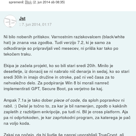
spremenil:
Blisk
(
2. jun 2014 ob 08:35
)
Jst
::
7. jun 2014, 01:17
Ni bilo nobenih pritiskov. Varnostnim raziskovalcem (black/white
hat) je znana vsa zgodba. Tudi verzijo 7.2, ki je samo za
odkodiranje so pripravljali več mesecev, ni prišla kar tako po
tekočem traku.
Ekipa je začela projekt, ko so bili stari sredi 20ih. Minilo je
desetletje, iz donacij se ni nabralo nič denarja in sedaj, ko so stari
sredi 30ih in imajo družine in otroke, pač ni več časa za to
nehvaležno delo. Za podpiranje Win 8 bi morali namreč
implementirati GPT, Secure Boot, pa verjetno še kaj.
Ampak 7.1a je tako dober
da sploh popravkov ni
piece of code,
rabil. :) Delal je točno to, za kar je bil namenjen, zgodb o kakšnih
zapletih z razbitjem enkripcije, pa tudi ni. Bil je cross platform. Aja
pa ni odprtokoden, je kar zaprtokodni program, za katerega je pač
na voljo koda.
Zakaj pa nočejo, da bi ljudje še naprej uporabljali TrueCrypt, ali