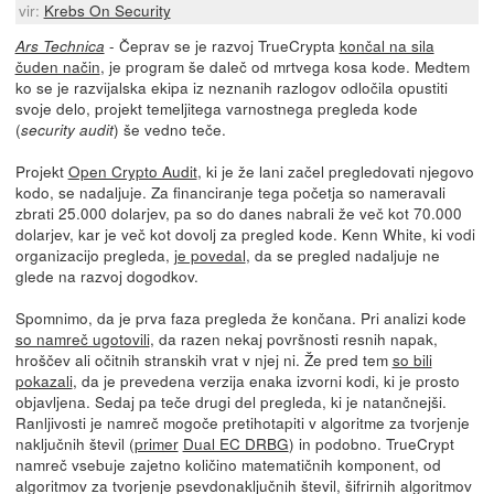
vir:
Krebs On Security
- Čeprav se je razvoj TrueCrypta
končal na sila
Ars Technica
čuden način
, je program še daleč od mrtvega kosa kode. Medtem
ko se je razvijalska ekipa iz neznanih razlogov odločila opustiti
svoje delo, projekt temeljitega varnostnega pregleda kode
(
) še vedno teče.
security audit
Projekt
Open Crypto Audit
, ki je že lani začel pregledovati njegovo
kodo, se nadaljuje. Za financiranje tega početja so nameravali
zbrati 25.000 dolarjev, pa so do danes nabrali že več kot 70.000
dolarjev, kar je več kot dovolj za pregled kode. Kenn White, ki vodi
organizacijo pregleda,
je povedal
, da se pregled nadaljuje ne
glede na razvoj dogodkov.
Spomnimo, da je prva faza pregleda že končana. Pri analizi kode
so namreč ugotovili
, da razen nekaj površnosti resnih napak,
hroščev ali očitnih stranskih vrat v njej ni. Že pred tem
so bili
pokazali
, da je prevedena verzija enaka izvorni kodi, ki je prosto
objavljena. Sedaj pa teče drugi del pregleda, ki je natančnejši.
Ranljivosti je namreč mogoče pretihotapiti v algoritme za tvorjenje
naključnih števil (
primer
Dual EC DRBG
) in podobno. TrueCrypt
namreč vsebuje zajetno količino matematičnih komponent, od
algoritmov za tvorjenje psevdonaključnih števil, šifrirnih algoritmov