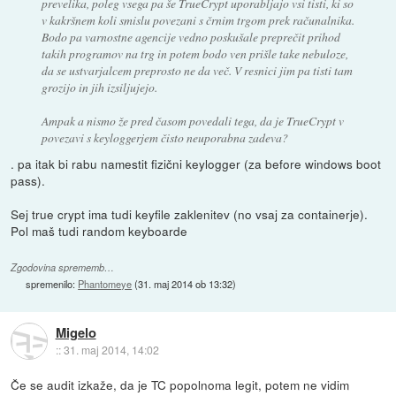
prevelika, poleg vsega pa še TrueCrypt uporabljajo vsi tisti, ki so
v kakršnem koli smislu povezani s črnim trgom prek računalnika.
Bodo pa varnostne agencije vedno poskušale preprečit prihod
takih programov na trg in potem bodo ven prišle take nebuloze,
da se ustvarjalcem preprosto ne da več. V resnici jim pa tisti tam
grozijo in jih izsiljujejo.
Ampak a nismo že pred časom povedali tega, da je TrueCrypt v
povezavi s keyloggerjem čisto neuporabna zadeva?
. pa itak bi rabu namestit fizični keylogger (za before windows boot
pass).
Sej true crypt ima tudi keyfile zaklenitev (no vsaj za containerje).
Pol maš tudi random keyboarde
Zgodovina sprememb…
spremenilo:
Phantomeye
(
31. maj 2014 ob 13:32
)
Migelo
::
31. maj 2014, 14:02
Če se audit izkaže, da je TC popolnoma legit, potem ne vidim