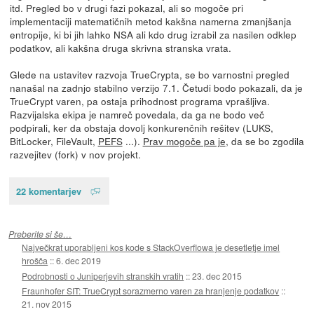
itd. Pregled bo v drugi fazi pokazal, ali so mogoče pri
implementaciji matematičnih metod kakšna namerna zmanjšanja
entropije, ki bi jih lahko NSA ali kdo drug izrabil za nasilen odklep
podatkov, ali kakšna druga skrivna stranska vrata.
Glede na ustavitev razvoja TrueCrypta, se bo varnostni pregled
nanašal na zadnjo stabilno verzijo 7.1. Četudi bodo pokazali, da je
TrueCrypt varen, pa ostaja prihodnost programa vprašljiva.
Razvijalska ekipa je namreč povedala, da ga ne bodo več
podpirali, ker da obstaja dovolj konkurenčnih rešitev (LUKS,
BitLocker, FileVault,
PEFS
...).
Prav mogoče pa je
, da se bo zgodila
razvejitev (fork) v nov projekt.
22 komentarjev
Preberite si še…
Največkrat uporabljeni kos kode s StackOverflowa je desetletje imel
hrošča
::
6. dec 2019
Podrobnosti o Juniperjevih stranskih vratih
::
23. dec 2015
Fraunhofer SIT: TrueCrypt sorazmerno varen za hranjenje podatkov
::
21. nov 2015