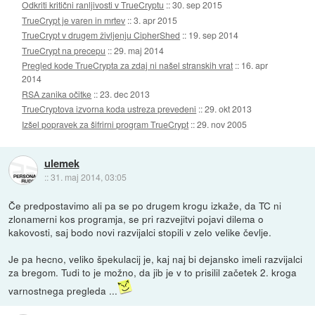
Odkriti kritični ranljivosti v TrueCryptu
::
30. sep 2015
TrueCrypt je varen in mrtev
::
3. apr 2015
TrueCrypt v drugem življenju CipherShed
::
19. sep 2014
TrueCrypt na precepu
::
29. maj 2014
Pregled kode TrueCrypta za zdaj ni našel stranskih vrat
::
16. apr
2014
RSA zanika očitke
::
23. dec 2013
TrueCryptova izvorna koda ustreza prevedeni
::
29. okt 2013
Izšel popravek za šifrirni program TrueCrypt
::
29. nov 2005
ulemek
::
31. maj 2014, 03:05
Če predpostavimo ali pa se po drugem krogu izkaže, da TC ni
zlonamerni kos programja, se pri razvejitvi pojavi dilema o
kakovosti, saj bodo novi razvijalci stopili v zelo velike čevlje.
Je pa hecno, veliko špekulacij je, kaj naj bi dejansko imeli razvijalci
za bregom. Tudi to je možno, da jib je v to prisilil začetek 2. kroga
varnostnega pregleda ...