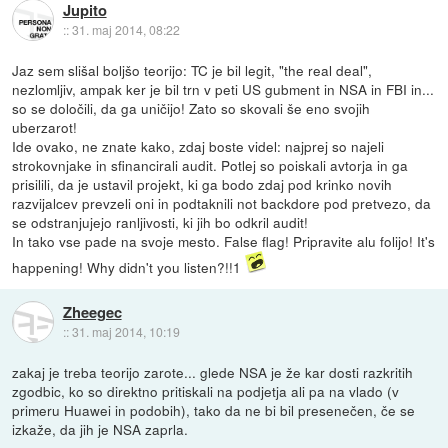
Jupito
::
31. maj 2014, 08:22
Jaz sem slišal boljšo teorijo: TC je bil legit, "the real deal",
nezlomljiv, ampak ker je bil trn v peti US gubment in NSA in FBI in...
so se določili, da ga uničijo! Zato so skovali še eno svojih
uberzarot!
Ide ovako, ne znate kako, zdaj boste videl: najprej so najeli
strokovnjake in sfinancirali audit. Potlej so poiskali avtorja in ga
prisilili, da je ustavil projekt, ki ga bodo zdaj pod krinko novih
razvijalcev prevzeli oni in podtaknili not backdore pod pretvezo, da
se odstranjujejo ranljivosti, ki jih bo odkril audit!
In tako vse pade na svoje mesto. False flag! Pripravite alu folijo! It's
happening! Why didn't you listen?!!1
Zheegec
::
31. maj 2014, 10:19
zakaj je treba teorijo zarote... glede NSA je že kar dosti razkritih
zgodbic, ko so direktno pritiskali na podjetja ali pa na vlado (v
primeru Huawei in podobih), tako da ne bi bil presenečen, če se
izkaže, da jih je NSA zaprla.