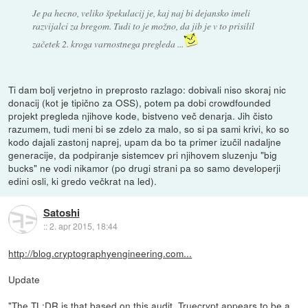
Je pa hecno, veliko špekulacij je, kaj naj bi dejansko imeli
razvijalci za bregom. Tudi to je možno, da jib je v to prisilil
začetek 2. kroga varnostnega pregleda ...
Ti dam bolj verjetno in preprosto razlago: dobivali niso skoraj nic
donacij (kot je tipično za OSS), potem pa dobi crowdfounded
projekt pregleda njihove kode, bistveno več denarja. Jih čisto
razumem, tudi meni bi se zdelo za malo, so si pa sami krivi, ko so
kodo dajali zastonj naprej, upam da bo ta primer izučil nadaljne
generacije, da podpiranje sistemcev pri njihovem sluzenju "big
bucks" ne vodi nikamor (po drugi strani pa so samo developerji
edini osli, ki gredo večkrat na led).
Satoshi
::
2. apr 2015, 18:44
http://blog.cryptographyengineering.com...
Update
"The TL;DR is that based on this audit, Truecrypt appears to be a