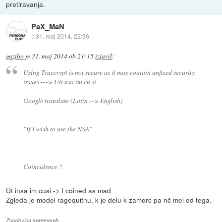
pretiravanja.
PaX_MaN
::
31. maj 2014, 22:36
gazibo
je
31. maj 2014 ob 21:15
izjavil
:
Using Truecrypt is not secure as it may contain unfixed security
issues ---> Uti nsa im cu si
Google translate (Latin --> English)
"If I wish to use the NSA"
Coincidence ?
Ut insa im cusi -> I coined as mad
Zgleda je model ragequitnu, k je delu k zamorc pa nč mel od tega.
Zgodovina sprememb…