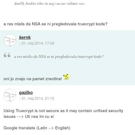
4mil$, bodite tiho in naj vas ne vidimo vec..
a res mislis da NSA se ni pregledovala truecrypt kode?
šernk
::
31. maj 2014, 17:43
a res mislis da NSA se ni pregledovala truecrypt kode?
oni jo znajo na pamet zrecitirat
gazibo
::
31. maj 2014, 21:15
Using Truecrypt is not secure as it may contain unfixed security
issues ---> Uti nsa im cu si
Google translate (Latin --> English)