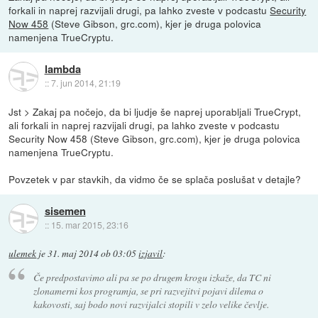
forkali in naprej razvijali drugi, pa lahko zveste v podcastu
Security
Now 458
(Steve Gibson, grc.com), kjer je druga polovica
namenjena TrueCryptu.
lambda
::
7. jun 2014, 21:19
Jst > Zakaj pa nočejo, da bi ljudje še naprej uporabljali TrueCrypt,
ali forkali in naprej razvijali drugi, pa lahko zveste v podcastu
Security Now 458 (Steve Gibson, grc.com), kjer je druga polovica
namenjena TrueCryptu.
Povzetek v par stavkih, da vidmo če se splača poslušat v detajle?
sisemen
::
15. mar 2015, 23:16
ulemek
je
31. maj 2014 ob 03:05
izjavil
:
Če predpostavimo ali pa se po drugem krogu izkaže, da TC ni
zlonamerni kos programja, se pri razvejitvi pojavi dilema o
kakovosti, saj bodo novi razvijalci stopili v zelo velike čevlje.