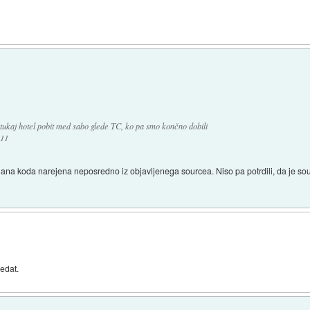
 tukaj hotel pobit med sabo glede TC, ko pa smo končno dobili
!11
lana koda narejena neposredno iz objavljenega sourcea. Niso pa potrdili, da je sour
ledat.