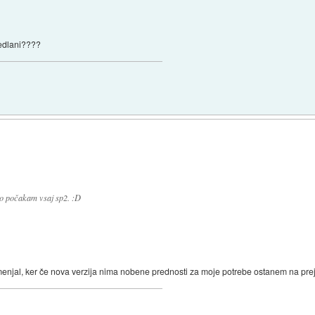
redlani????
no počakam vsaj sp2. :D
menjal, ker če nova verzija nima nobene prednosti za moje potrebe ostanem na prej