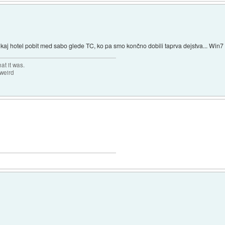
tukaj hotel pobit med sabo glede TC, ko pa smo končno dobili taprva dejstva... Win7
at it was.
 weird