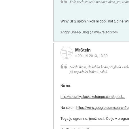
Folk prehitro teče na nova okna, jaz ved
Win7 SP2 sploh nikoli ni dobil kot tud ne Wi
Angry Sheep Blog @ www.rejzor.com
MrStein
::
29. okt 2013, 13:39
Glede na to, da lahko kodo pregleda vsakd
jih napadalci lahko izrabili.
No no.
http://security.stackexchange.com/quest...
Na sploh:
https://www.google.com/search?q
Tega je ogromno. (možnosti. Če je v progra