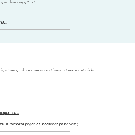
no počakam vsaj sp2. :D
n8...
o, je vanjo praktično nemogoče vtihotapiti stranska vrata, ki bi
=open+so...
mu, ki ravnokar poganjaš, backdoor, pa ne vem.)