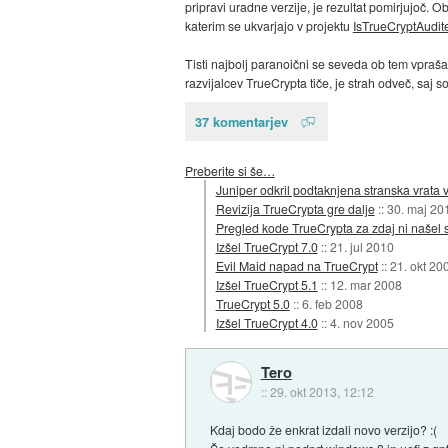
pripravi uradne verzije, je rezultat pomirjujoč. 
katerim se ukvarjajo v projektu
IsTrueCryptAudit
Tisti najbolj paranoični se seveda ob tem vprašat
razvijalcev TrueCrypta tiče, je strah odveč, saj s
37 komentarjev
Preberite si še…
Juniper odkril podtaknjena stranska vrata 
Revizija TrueCrypta gre dalje
::
30. maj 20
Pregled kode TrueCrypta za zdaj ni našel s
Izšel TrueCrypt 7.0
::
21. jul 2010
Evil Maid napad na TrueCrypt
::
21. okt 20
Izšel TrueCrypt 5.1
::
12. mar 2008
TrueCrypt 5.0
::
6. feb 2008
Izšel TrueCrypt 4.0
::
4. nov 2005
Tero
::
29. okt 2013, 12:12
Kdaj bodo že enkrat izdali novo verzijo? :(