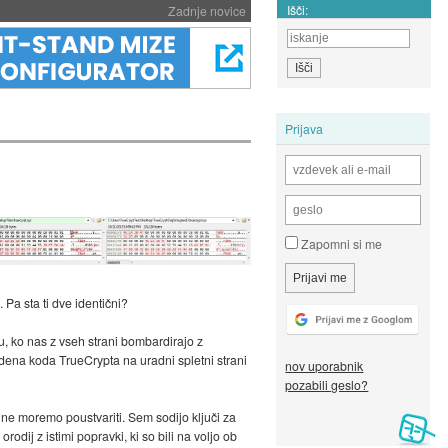
Išči:
Zadnje novice
Prijava
Zapomni si me
Pa sta ti dve identični?
u, ko nas z vseh strani bombardirajo z
vedena koda TrueCrypta na uradni spletni strani
nov uporabnik
pozabili geslo?
i ne moremo poustvariti. Sem sodijo ključi za
dij z istimi popravki, ki so bili na voljo ob