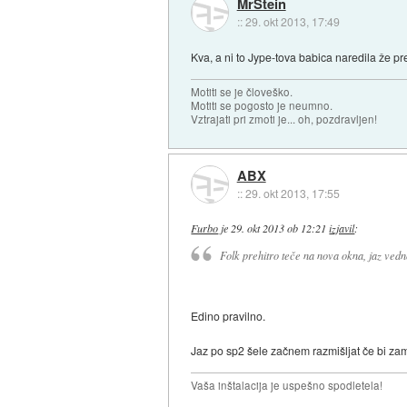
MrStein
::
29. okt 2013, 17:49
Kva, a ni to Jype-tova babica naredila že p
Motiti se je človeško.
Motiti se pogosto je neumno.
Vztrajati pri zmoti je... oh, pozdravljen!
ABX
::
29. okt 2013, 17:55
Furbo
je
29. okt 2013 ob 12:21
izjavil
:
Folk prehitro teče na nova okna, jaz ved
Edino pravilno.
Jaz po sp2 šele začnem razmišljat če bi za
Vaša inštalacija je uspešno spodletela!