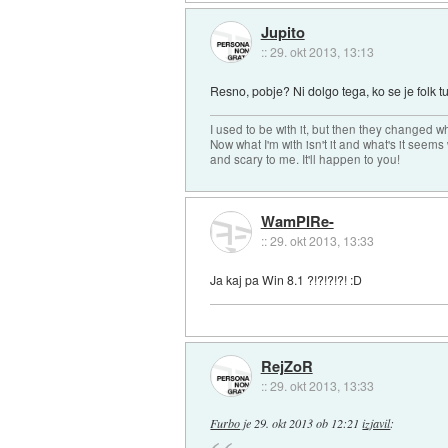
Jupito
::
29. okt 2013, 13:13
Resno, pobje? Ni dolgo tega, ko se je folk 
I used to be with it, but then they changed wh
Now what I'm with isn't it and what's it seems
and scary to me. It'll happen to you!
WamPIRe-
::
29. okt 2013, 13:33
Ja kaj pa Win 8.1 ?!?!?!?! :D
RejZoR
::
29. okt 2013, 13:33
Furbo
je
29. okt 2013 ob 12:21
izjavil
: