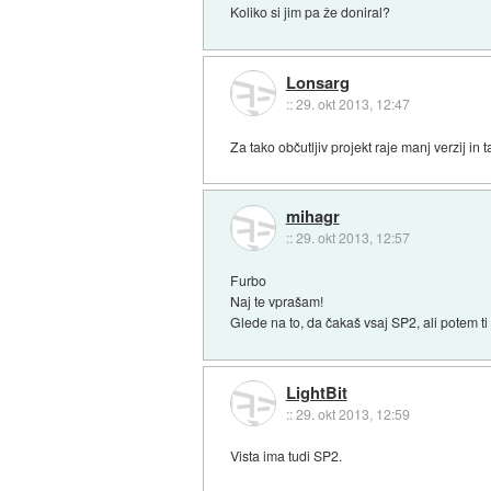
Koliko si jim pa že doniral?
Lonsarg
::
29. okt 2013, 12:47
Za tako občutljiv projekt raje manj verzij in
mihagr
::
29. okt 2013, 12:57
Furbo
Naj te vprašam!
Glede na to, da čakaš vsaj SP2, ali potem t
LightBit
::
29. okt 2013, 12:59
Vista ima tudi SP2.