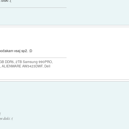
diski :(
 počakam vsaj sp2. :D
64GB DDR5, 2TB Samsung 990PRO,
, ALIENWARE AW3423DWF, Dell
(
t diski :(