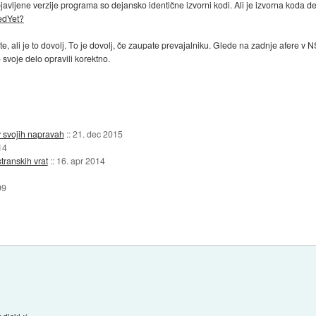
Objavljene verzije programa so dejansko identične izvorni kodi. Ali je izvorna koda d
edYet?
e, ali je to dovolj. To je dovolj, če zaupate prevajalniku. Glede na zadnje afere v 
o svoje delo opravili korektno.
v svojih napravah
::
21. dec 2015
14
transkih vrat
::
16. apr 2014
09