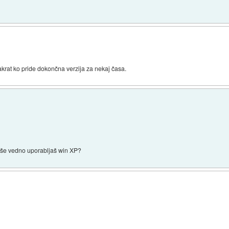
 takrat ko pride dokončna verzija za nekaj časa.
i še vedno uporabljaš win XP?