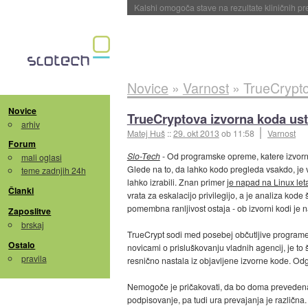
Sandisk že prodal več kot polovico SSD-jev za 
Novice
»
Varnost
»
TrueCrypto
Novice
TrueCryptova izvorna koda ust
arhiv
Matej Huš
::
29. okt 2013
ob 11:58
Varnost
Forum
Slo-Tech
- Od programske opreme, katere izvorn
mali oglasi
Glede na to, da lahko kodo pregleda vsakdo, je va
teme zadnjih 24h
lahko izrabili. Znan primer
je napad na Linux le
Članki
vrata za eskalacijo privilegijo, a je analiza kode
pomembna ranljivost ostaja - ob izvorni kodi je 
Zaposlitve
brskaj
TrueCrypt sodi med posebej občutljive programe, 
Ostalo
novicami o prisluškovanju vladnih agencij, je to
pravila
resnično nastala iz objavljene izvorne kode. Odg
Nemogoče je pričakovati, da bo doma prevedena
podpisovanje, pa tudi ura prevajanja je različna.