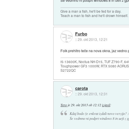
Še vedmno ni podprt windows 8 in uefi z gpt 
Give a man a fish, he'll be fed for a day.
Teach a man to fish and he'll drown himself.
Furbo
::
29. okt 2013, 12:21
Folk prehitro teče na nova okna, jaz vedno
i5-13600K, Noctua NH-D15, TUF Z790-F, 
Toughpower GF3 1000W, RTX 5080 AORUS
S2722QC
carota
::
29. okt 2013, 12:31
Tero
je
29. okt 2013 ob 12:12
izjavil
:
Kdaj bodo že enkrat izdali novo verzijo? :
Še vedmno ni podprt windows 8 in uefi z gp