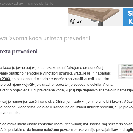
naslednji dve leti
::
danes ob 11:37
va izvorna koda ustreza prevedeni
reza prevedeni
a koda je javno objavljena, nekako ne pričakujemo presenečenj.
njo praktično nemogoče vtihotapiti stranska vrata, ki bi jih napadalci
ta 2003
, ko so neznanci v kodo neuspešno poizkusili vstaviti stranska
 še pred njeno vključitvijo v uradne repozitorije seveda to odkrila. A ena
navadno objavljena tudi prevedena koda, ki jo ljudje dejansko snamejo in namestijo. 
saj je namenjen zaščiti datotek s šifriranjem, zato v njem ne sme biti lukenj. V čas
 še posebej vroča tema. Zato
so v Kanadi na eni izmed univerz preverili
, ali je pre
ovor je - da.
 datoteka imela enako kontrolno vsoto (
checksum
) kot uradna, saj nekaterih stvar
 A če poskrbimo, da imamo naložene povsem enake verzije prevajalnikov in drugih oro