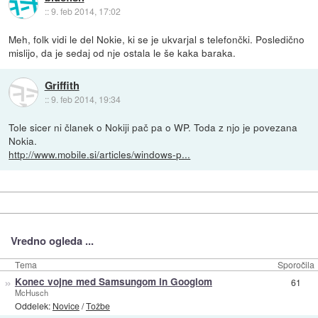
::
9. feb 2014, 17:02
Meh, folk vidi le del Nokie, ki se je ukvarjal s telefončki. Posledično
mislijo, da je sedaj od nje ostala le še kaka baraka.
Griffith
::
9. feb 2014, 19:34
Tole sicer ni članek o Nokiji pač pa o WP. Toda z njo je povezana
Nokia.
http://www.mobile.si/articles/windows-p...
Vredno ogleda ...
Tema
Sporočila
»
Konec vojne med Samsungom in Googlom
61
McHusch
Oddelek:
Novice
/
Tožbe