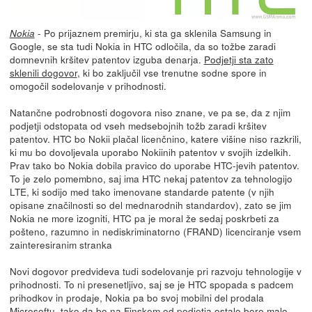
- Po prijaznem premirju, ki sta ga sklenila Samsung in
Nokia
Google, se sta tudi Nokia in HTC odločila, da so tožbe zaradi
domnevnih kršitev patentov izguba denarja.
Podjetji sta zato
sklenili dogovor
, ki bo zaključil vse trenutne sodne spore in
omogočil sodelovanje v prihodnosti.
Natančne podrobnosti dogovora niso znane, ve pa se, da z njim
podjetji odstopata od vseh medsebojnih tožb zaradi kršitev
patentov. HTC bo Nokii plačal licenčnino, katere višine niso razkrili,
ki mu bo dovoljevala uporabo Nokiinih patentov v svojih izdelkih.
Prav tako bo Nokia dobila pravico do uporabe HTC-jevih patentov.
To je zelo pomembno, saj ima HTC nekaj patentov za tehnologijo
LTE, ki sodijo med tako imenovane standarde patente (v njih
opisane značilnosti so del mednarodnih standardov), zato se jim
Nokia ne more izogniti, HTC pa je moral že sedaj poskrbeti za
pošteno, razumno in nediskriminatorno (FRAND) licenciranje vsem
zainteresiranim stranka
Novi dogovor predvideva tudi sodelovanje pri razvoju tehnologije v
prihodnosti. To ni presenetljivo, saj se je HTC spopada s padcem
prihodkov in prodaje, Nokia pa bo svoj mobilni del prodala
Microsoftu, tako da bo na Finskem od podjetja ostalo bore malo