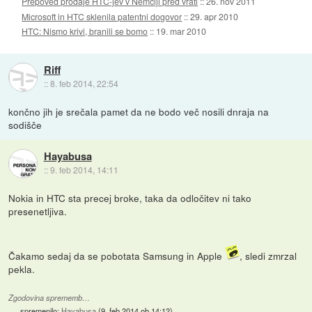
Prepoved prodaje HTC-jev v Nemčiji pred vrati
::
26. nov 2011
Microsoft in HTC sklenila patentni dogovor
::
29. apr 2010
HTC: Nismo krivi, branili se bomo
::
19. mar 2010
Riff
::
8. feb 2014, 22:54
končno jih je srečala pamet da ne bodo več nosili dnraja na
sodišče
Hayabusa
::
9. feb 2014, 14:11
Nokia in HTC sta precej broke, taka da odločitev ni tako
presenetljiva.
Čakamo sedaj da se pobotata Samsung in Apple
, sledi zmrzal
pekla.
Zgodovina sprememb…
spremenilo:
Hayabusa
(
9. feb 2014 ob 14:12
)