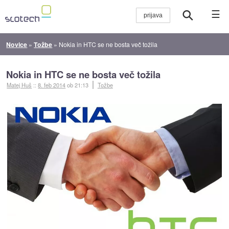
☰
Novice
»
Tožbe
»
Nokia in HTC se ne bosta več tožila
Nokia in HTC se ne bosta več tožila
Matej Huš
::
8. feb 2014
ob 21:13
Tožbe