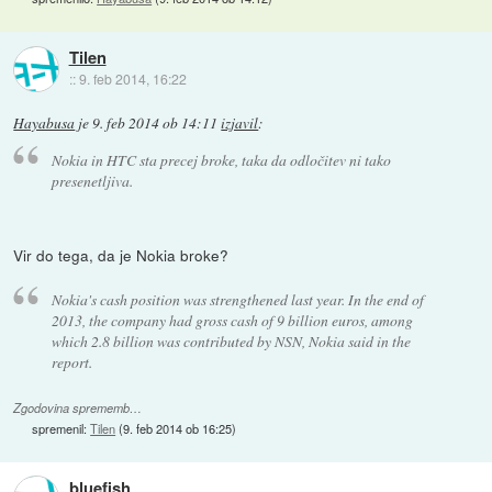
Tilen
::
9. feb 2014, 16:22
Hayabusa
je
9. feb 2014 ob 14:11
izjavil
:
Nokia in HTC sta precej broke, taka da odločitev ni tako
presenetljiva.
Vir do tega, da je Nokia broke?
Nokia's cash position was strengthened last year. In the end of
2013, the company had gross cash of 9 billion euros, among
which 2.8 billion was contributed by NSN, Nokia said in the
report.
Zgodovina sprememb…
spremenil:
Tilen
(
9. feb 2014 ob 16:25
)
bluefish