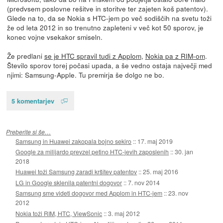
(predvsem poslovne rešitve in storitve ter zajeten koš patentov).
Glede na to, da se Nokia s HTC-jem po več sodiščih na svetu toži
že od leta 2012 in so trenutno zapleteni v več kot 50 sporov, je
konec vojne vsekakor smiseln.
Že predlani
se je HTC spravil tudi z Applom
,
Nokia pa z RIM-om
.
Število sporov torej počasi upada, a še vedno ostaja največji med
njimi: Samsung-Apple. Tu premirja še dolgo ne bo.
5 komentarjev
Preberite si še…
Samsung in Huawei zakopala bojno sekiro
::
17. maj 2019
Google za milijardo prevzel petino HTC-jevih zaposlenih
::
30. jan
2018
Huawei toži Samsung zaradi kršitev patentov
::
25. maj 2016
LG in Google sklenila patentni dogovor
::
7. nov 2014
Samsung sme videti dogovor med Applom in HTC-jem
::
23. nov
2012
Nokia toži RIM, HTC, ViewSonic
::
3. maj 2012