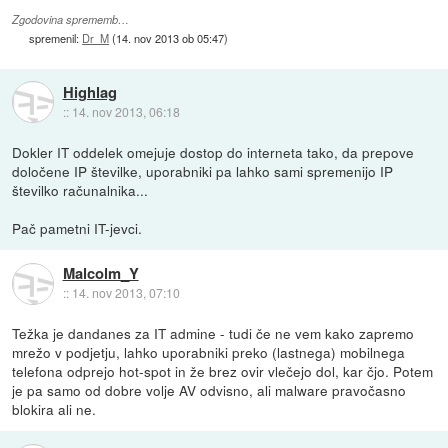
Zgodovina sprememb…
spremenil:
Dr_M
(
14. nov 2013 ob 05:47
)
Highlag
::
14. nov 2013, 06:18
Dokler IT oddelek omejuje dostop do interneta tako, da prepove
določene IP številke, uporabniki pa lahko sami spremenijo IP
številko računalnika...
Pač pametni IT-jevci.
Malcolm_Y
::
14. nov 2013, 07:10
Težka je dandanes za IT admine - tudi če ne vem kako zapremo
mrežo v podjetju, lahko uporabniki preko (lastnega) mobilnega
telefona odprejo hot-spot in že brez ovir vlečejo dol, kar čjo. Potem
je pa samo od dobre volje AV odvisno, ali malware pravočasno
blokira ali ne.