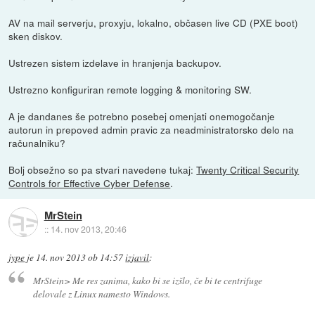
AV na mail serverju, proxyju, lokalno, občasen live CD (PXE boot)
sken diskov.
Ustrezen sistem izdelave in hranjenja backupov.
Ustrezno konfiguriran remote logging & monitoring SW.
A je dandanes še potrebno posebej omenjati onemogočanje
autorun in prepoved admin pravic za neadministratorsko delo na
računalniku?
Bolj obsežno so pa stvari navedene tukaj:
Twenty Critical Security
Controls for Effective Cyber Defense
.
MrStein
::
14. nov 2013, 20:46
jype
je
14. nov 2013 ob 14:57
izjavil
:
MrStein> Me res zanima, kako bi se izšlo, če bi te centrifuge
delovale z Linux namesto Windows.