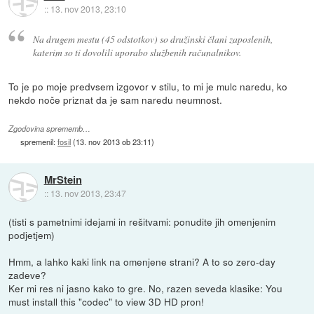
::
13. nov 2013, 23:10
Na drugem mestu (45 odstotkov) so družinski člani zaposlenih,
katerim so ti dovolili uporabo službenih računalnikov.
To je po moje predvsem izgovor v stilu, to mi je mulc naredu, ko
nekdo noče priznat da je sam naredu neumnost.
Zgodovina sprememb…
spremenil:
fosil
(
13. nov 2013 ob 23:11
)
MrStein
::
13. nov 2013, 23:47
(tisti s pametnimi idejami in rešitvami: ponudite jih omenjenim
podjetjem)
Hmm, a lahko kaki link na omenjene strani? A to so zero-day
zadeve?
Ker mi res ni jasno kako to gre. No, razen seveda klasike: You
must install this "codec" to view 3D HD pron!