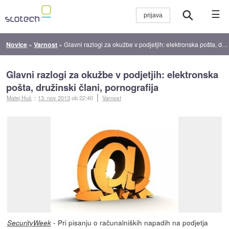
☰
Novice
»
Varnost
»
Glavni razlogi za okužbe v podjetjih: elektronska pošta, družinski člani, pornografija
Glavni razlogi za okužbe v podjetjih: elektronska
pošta, družinski člani, pornografija
Matej Huš
::
13. nov 2013
ob 22:40
Varnost
- Pri pisanju o računalniških napadih na podjetja
SecurityWeek