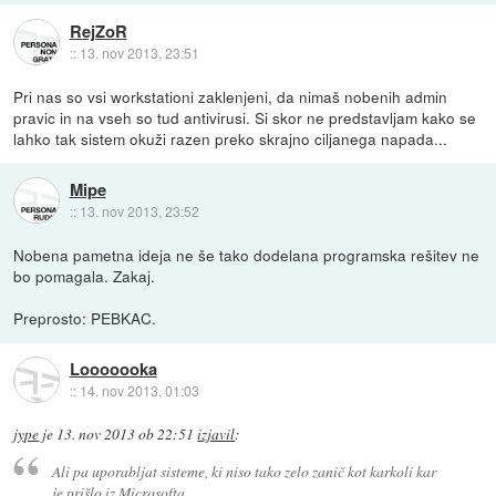
RejZoR
::
13. nov 2013, 23:51
Pri nas so vsi workstationi zaklenjeni, da nimaš nobenih admin
pravic in na vseh so tud antivirusi. Si skor ne predstavljam kako se
lahko tak sistem okuži razen preko skrajno ciljanega napada...
Mipe
::
13. nov 2013, 23:52
Nobena pametna ideja ne še tako dodelana programska rešitev ne
bo pomagala. Zakaj.
Preprosto: PEBKAC.
Looooooka
::
14. nov 2013, 01:03
jype
je
13. nov 2013 ob 22:51
izjavil
:
Ali pa uporabljat sisteme, ki niso tako zelo zanič kot karkoli kar
je prišlo iz Microsofta.