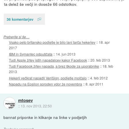
ta delež še večji in doseže 66 odstotkov.
36 komentarjev
Preberite si še…
Vsako peto britansko podjetje je bilo lani tarča hekerjev
::
18. apr
2017
IBM in Symantec odpuščata
::
14. jun 2013
Tudi Apple žrtev istih napadalcev kakor Facebook
::
20. feb 2013
Tudi Facebook žrtev napada, a brez škode za uporabnike
::
18. feb
2013
Hekerji večkrat napadli VeriSign, podjetje molčalo
::
4. feb 2012
Napadu na Epsilon soroden vdor že novembra
::
8. apr 2011
mtosev
::
13. nov 2013, 22:50
bannat priponke in klikanje na linke v podjetjih