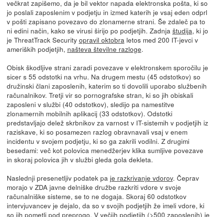
večkrat zapišemo, da je bil vektor napada elektronska pošta, ki so
jo poslali zaposlenim v podjetju in izmed katerih je vsaj eden odprl
v pošti zapisano povezavo do zlonamerne strani. Še zdaleč pa to
ni edini način, kako se virusi širijo po podjetjih. Zadnja
študija
, ki jo
je ThreatTrack Security
opravil oktobra
letos med 200 IT-jevci v
ameriških podjetjih,
našteva številne razloge
.
Obisk škodljive strani zaradi povezave v elektronskem sporočilu je
sicer s 55 odstotki na vrhu. Na drugem mestu (45 odstotkov) so
družinski člani zaposlenih, katerim so ti dovolili uporabo službenih
računalnikov. Tretji vir so pornografske stran, ki so jih obiskali
zaposleni v službi (40 odstotkov), sledijo pa namestitve
zlonamernih mobilnih aplikacij (33 odstotkov). Odstotki
predstavljajo delež skrbnikov za varnost v IT-sistemih v podjetjih iz
raziskave, ki so posamezen razlog obravnavali vsaj v enem
incidentu v svojem podjetju, ki so ga zakrili vodilni. Z drugimi
besedami: več kot polovica menedžerjev klika sumljive povezave
in skoraj polovica jih v službi gleda gola dekleta.
Naslednji presenetljiv podatek pa
je razkrivanje vdorov
. Čeprav
morajo v ZDA javne delniške družbe razkriti vdore v svoje
računalniške sisteme, se to ne dogaja. Skoraj 60 odstotkov
intervjuvancev je dejalo, da so v svojih podjetjih že imeli vdore, ki
so jih pometli pod preprogo. V večjih podjetjih (>500 zaposlenih) je