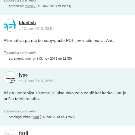
Zgodovina sprememb…
spremenil:
mtosev
(
13. nov 2013 ob 22:51
)
bluefish
::
13. nov 2013, 22:51
Alternativa pa naj bo copy/paste PDF-jev v telo maila. Ane.
Zgodovina sprememb…
spremenil:
bluefish
(
13. nov 2013 ob 22:55
)
jype
::
13. nov 2013, 22:51
Ali pa uporabljat sisteme, ki niso tako zelo zanič kot karkoli kar je
prišlo iz Microsofta.
Zgodovina sprememb…
predlagal izbris:
pirat
(
14. nov 2013 ob 17:48
)
fosil