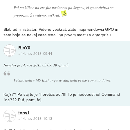
Pol pa klikne na exe file poslanem po Skypeu, ki ga antivirus ne
prepozna. Že videno, večkrat.
Slab administrator. Videno večkrat. Zato majo windowsi GPO in
zato bojo se nekaj casa ostali na prvem mestu v enterprisu.
BlaY0
::
14. nov 2013, 09:44
Invictus
je
14. nov 2013 ob 09:39
izjavil
:
Večino dela v MS Exchangu se zdaj dela preko command line.
Kaj??? Pa saj to je "heretics act"!!! To je nedopustno! Command
line??? Puf, pant, fej...
tony1
::
14. nov 2013, 10:13