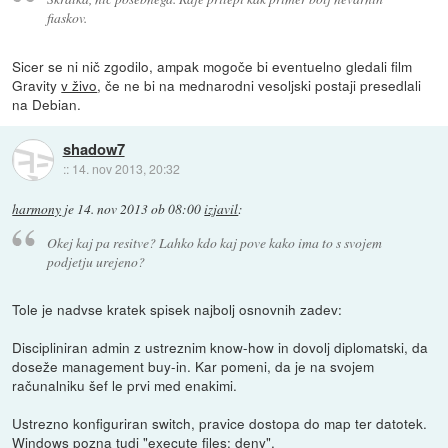
fiaskov.
Sicer se ni nič zgodilo, ampak mogoče bi eventuelno gledali film
Gravity
v živo
, če ne bi na mednarodni vesoljski postaji presedlali
na Debian.
shadow7
::
14. nov 2013, 20:32
harmony
je
14. nov 2013 ob 08:00
izjavil
:
Okej kaj pa resitve? Lahko kdo kaj pove kako ima to s svojem
podjetju urejeno?
Tole je nadvse kratek spisek najbolj osnovnih zadev:
Discipliniran admin z ustreznim know-how in dovolj diplomatski, da
doseže management buy-in. Kar pomeni, da je na svojem
računalniku šef le prvi med enakimi.
Ustrezno konfiguriran switch, pravice dostopa do map ter datotek.
Windows pozna tudi "execute files: deny".