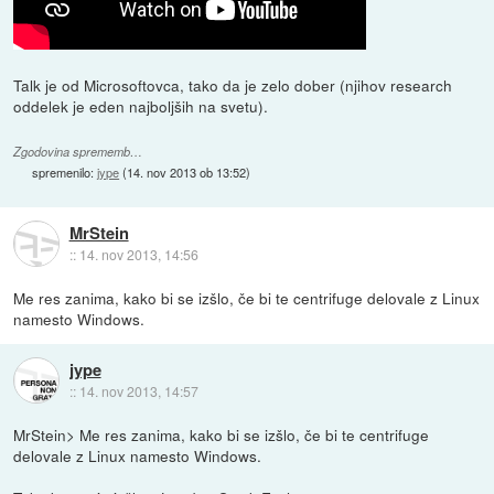
Talk je od Microsoftovca, tako da je zelo dober (njihov research
oddelek je eden najboljših na svetu).
Zgodovina sprememb…
spremenilo:
jype
(
14. nov 2013 ob 13:52
)
MrStein
::
14. nov 2013, 14:56
Me res zanima, kako bi se izšlo, če bi te centrifuge delovale z Linux
namesto Windows.
jype
::
14. nov 2013, 14:57
MrStein> Me res zanima, kako bi se izšlo, če bi te centrifuge
delovale z Linux namesto Windows.