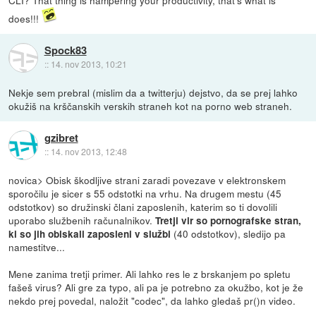
CLI? That thing is hampering your productivity, that's what is
does!!!
Spock83
::
14. nov 2013, 10:21
Nekje sem prebral (mislim da a twitterju) dejstvo, da se prej lahko
okužiš na krščanskih verskih straneh kot na porno web straneh.
gzibret
::
14. nov 2013, 12:48
novica> Obisk škodljive strani zaradi povezave v elektronskem
sporočilu je sicer s 55 odstotki na vrhu. Na drugem mestu (45
odstotkov) so družinski člani zaposlenih, katerim so ti dovolili
uporabo službenih računalnikov.
Tretji vir so pornografske stran,
(40 odstotkov), sledijo pa
ki so jih obiskali zaposleni v službi
namestitve...
Mene zanima tretji primer. Ali lahko res le z brskanjem po spletu
fašeš virus? Ali gre za typo, ali pa je potrebno za okužbo, kot je že
nekdo prej povedal, naložit "codec", da lahko gledaš pr()n video.