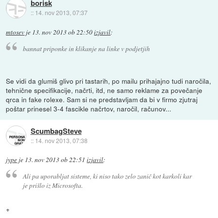
borisk
::
14. nov 2013, 07:37
mtosev
je
13. nov 2013 ob 22:50
izjavil
:
bannat priponke in klikanje na linke v podjetjih
Se vidi da glumiš glivo pri tastarih, po mailu prihajajno tudi naročila,
tehnične specifikacije, načrti, itd, ne samo reklame za povečanje
qrca in fake rolexe. Sam si ne predstavljam da bi v firmo zjutraj
poštar prinesel 3-4 fascikle načrtov, naročil, računov...
ScumbagSteve
::
14. nov 2013, 07:38
jype
je
13. nov 2013 ob 22:51
izjavil
:
Ali pa uporabljat sisteme, ki niso tako zelo zanič kot karkoli kar
je prišlo iz Microsofta.
+