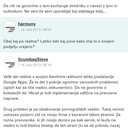
Da niti ne govorimo o tem exchange strežniku v navezi z lync in
outlookom. Ne vem če sem uporabljal kaj slabšega kdaj...
harmony
::
14. nov 2013, 08:00
Okej kaj pa resitve? Lahko kdo kaj pove kako ima to s svojem
podjetju urejeno?
ScumbagSteve
::
14. nov 2013, 08:16
Velik del rešitve s svojimi številnimi rešitvami lahko predstavlja
Google Apps. Že ta del ti pokrije ogromno varnostnih problemov
(sploh kar se tiče mailov, dokumentov). Da ne govorimo o
koledarjih itd. Hkrati je tudi implementacija odlična na prenosne
naprave.
Drug problem je pa obiskovanje pornografskih vsebin. Tukaj recimo
ustrezen požarni zid na nivoju firme z bananimi takimi stranmi. Za
razne prenosnike, ki jih nosijo domov pa kak servis, ki laufa na
mašini in tudi blokira dostop do teh strani (in se ob prihodu nazaj