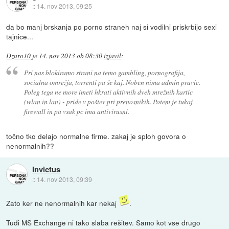
::
14. nov 2013, 09:25
da bo manj brskanja po porno straneh naj si vodilni priskrbijo sexi
tajnice...
Dzuro10
je
14. nov 2013 ob 08:30
izjavil
:
Pri nas blokiramo strani na temo gambling, pornografija,
socialna omrežja, torrenti pa še kaj. Noben nima admin pravic.
Poleg tega ne more imeti hkrati aktivnih dveh mrežnih kartic
(wlan in lan) - pride v poštev pri prenosnikih. Potem je tukaj
firewall in pa vsak pc ima antivirusni.
točno tko delajo normalne firme. zakaj je sploh govora o
nenormalnih??
Invictus
::
14. nov 2013, 09:39
Zato ker ne nenormalnih kar nekaj
.
Tudi MS Exchange ni tako slaba rešitev. Samo kot vse drugo