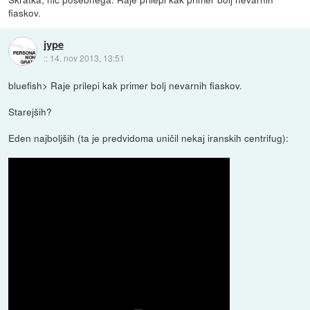
fiaskov.
jype
::
14. nov 2013, 13:51
bluefish> Raje prilepi kak primer bolj nevarnih fiaskov.
Starejših?
Eden najboljših (ta je predvidoma uničil nekaj iranskih centrifug):