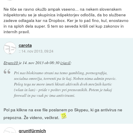
Ne tiče se ravno okužb ampak vseeno... na nekem slovenskem
inšpektoratu se je skupinica inšpektorjev odločila, da bo službene
zadeve odlagala kar na Dropbox. Ker je to pač fino, kul, enostavno
in na sploh dela super. S tem so seveda kršili cel kup zakonov in
internih pravil.
carota
::
14. nov 2013, 09:24
Dzuro10
je
14. nov 2013 ob 08:30
izjavil
:
Pri nas blokiramo strani na temo gambling, pornografija,
socialna omrežja, torrenti pa še kaj. Noben nima admin pravic.
Poleg tega ne more imeti hkrati aktivnih dveh mrežnih kartic
(wlan in lan) - pride v poštev pri prenosnikih. Potem je tukaj
firewall in pa vsak pc ima antivirusni.
Pol pa klikne na exe file poslanem po Skypeu, ki ga antivirus ne
prepozna. Že videno, večkrat.
gruntfürmich