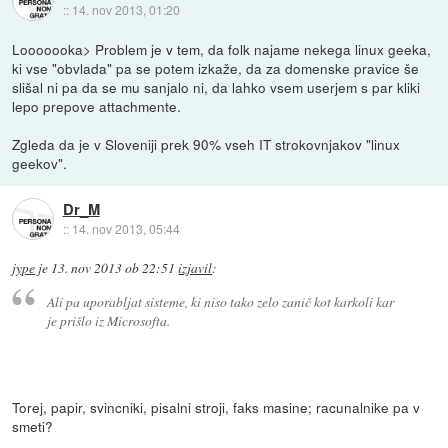
::
14. nov 2013, 01:20
Looooooka> Problem je v tem, da folk najame nekega linux geeka,
ki vse "obvlada" pa se potem izkaže, da za domenske pravice še
slišal ni pa da se mu sanjalo ni, da lahko vsem userjem s par kliki
lepo prepove attachmente.
Zgleda da je v Sloveniji prek 90% vseh IT strokovnjakov "linux
geekov".
Dr_M
::
14. nov 2013, 05:44
jype
je
13. nov 2013 ob 22:51
izjavil
:
Ali pa uporabljat sisteme, ki niso tako zelo zanič kot karkoli kar
je prišlo iz Microsofta.
Torej, papir, svincniki, pisalni stroji, faks masine; racunalnike pa v
smeti?