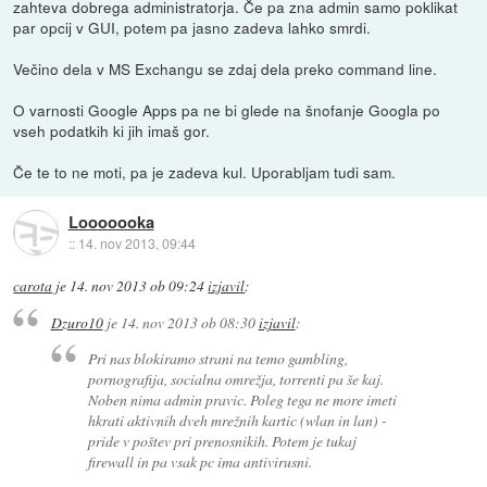
zahteva dobrega administratorja. Če pa zna admin samo poklikat
par opcij v GUI, potem pa jasno zadeva lahko smrdi.
Večino dela v MS Exchangu se zdaj dela preko command line.
O varnosti Google Apps pa ne bi glede na šnofanje Googla po
vseh podatkih ki jih imaš gor.
Če te to ne moti, pa je zadeva kul. Uporabljam tudi sam.
Looooooka
::
14. nov 2013, 09:44
carota
je
14. nov 2013 ob 09:24
izjavil
:
Dzuro10
je
14. nov 2013 ob 08:30
izjavil
:
Pri nas blokiramo strani na temo gambling,
pornografija, socialna omrežja, torrenti pa še kaj.
Noben nima admin pravic. Poleg tega ne more imeti
hkrati aktivnih dveh mrežnih kartic (wlan in lan) -
pride v poštev pri prenosnikih. Potem je tukaj
firewall in pa vsak pc ima antivirusni.