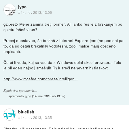
jype
::
14. nov 2013, 13:06
gzibret> Mene zanima tretji primer. Ali lahko res le z brskanjem po
spletu fašeš virus?
Precej enostavno, če brskaš z Internet Explorerjem (ne pomeni pa
to, da so ostali brskalniki vodotesni, zgolj malce manj obsceno
napisani).
Če bi ti vedu, kaj se vse da z Windows delat skozi browser... Tole
je bil eden najbolj smešnih (in k sreči nenevarnih) fiaskov:
http://www.mcafee.com/threat-intelligen...
Zgodovina sprememb…
spremenilo:
jype
(
14. nov 2013 ob 13:07
)
bluefish
::
14. nov 2013, 13:35
Skratka, nič posebnega. Raje prilepi kak primer bolj nevarnih