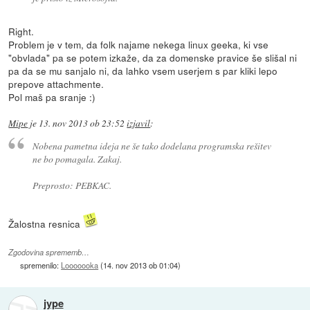
Right.
Problem je v tem, da folk najame nekega linux geeka, ki vse
"obvlada" pa se potem izkaže, da za domenske pravice še slišal ni
pa da se mu sanjalo ni, da lahko vsem userjem s par kliki lepo
prepove attachmente.
Pol maš pa sranje :)
Mipe
je
13. nov 2013 ob 23:52
izjavil
:
Nobena pametna ideja ne še tako dodelana programska rešitev
ne bo pomagala. Zakaj.
Preprosto: PEBKAC.
Žalostna resnica
Zgodovina sprememb…
spremenilo:
Looooooka
(
14. nov 2013 ob 01:04
)
jype