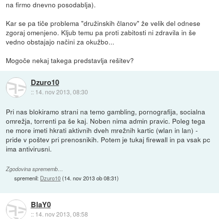
na firmo dnevno posodablja).
Kar se pa tiče problema "družinskih članov" že velik del odnese
zgoraj omenjeno. Kljub temu pa proti zabitosti ni zdravila in še
vedno obstajajo načini za okužbo...
Mogoče nekaj takega predstavlja rešitev?
Dzuro10
::
14. nov 2013, 08:30
Pri nas blokiramo strani na temo gambling, pornografija, socialna
omrežja, torrenti pa še kaj. Noben nima admin pravic. Poleg tega
ne more imeti hkrati aktivnih dveh mrežnih kartic (wlan in lan) -
pride v poštev pri prenosnikih. Potem je tukaj firewall in pa vsak pc
ima antivirusni.
Zgodovina sprememb…
spremenil:
Dzuro10
(
14. nov 2013 ob 08:31
)
BlaY0
::
14. nov 2013, 08:58