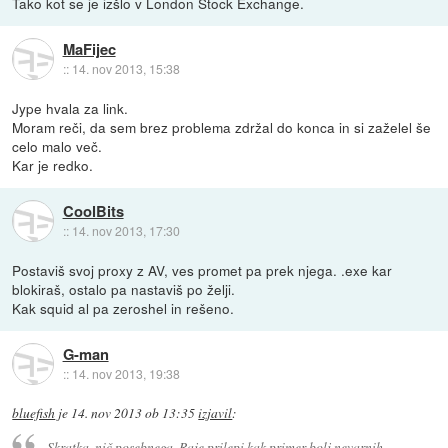
Tako kot se je izšlo v London Stock Exchange.
MaFijec
::
14. nov 2013, 15:38
Jype hvala za link.
Moram reči, da sem brez problema zdržal do konca in si zaželel še
celo malo več.
Kar je redko.
CoolBits
::
14. nov 2013, 17:30
Postaviš svoj proxy z AV, ves promet pa prek njega. .exe kar
blokiraš, ostalo pa nastaviš po želji.
Kak squid al pa zeroshel in rešeno.
G-man
::
14. nov 2013, 19:38
bluefish
je
14. nov 2013 ob 13:35
izjavil
:
Skratka, nič posebnega. Raje prilepi kak primer bolj nevarnih