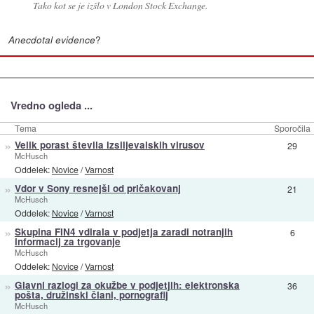
Tako kot se je izšlo v London Stock Exchange.
?
Anecdotal evidence
Vredno ogleda ...
Tema
Sporočila
»
Velik porast števila izsiljevalskih virusov
29
McHusch
Oddelek:
Novice
/
Varnost
»
Vdor v Sony resnejši od pričakovanj
21
McHusch
Oddelek:
Novice
/
Varnost
»
Skupina FIN4 vdirala v podjetja zaradi notranjih
6
informacij za trgovanje
McHusch
Oddelek:
Novice
/
Varnost
»
Glavni razlogi za okužbe v podjetjih: elektronska
36
pošta, družinski člani, pornografij
McHusch