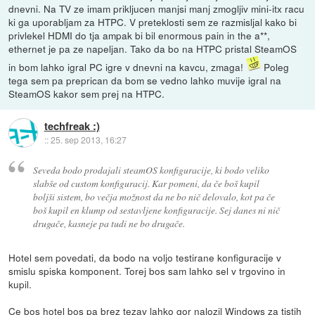
dnevni. Na TV ze imam prikljucen manjsi manj zmogljiv mini-itx racu
ki ga uporabljam za HTPC. V preteklosti sem ze razmisljal kako bi
privlekel HDMI do tja ampak bi bil enormous pain in the a**,
ethernet je pa ze napeljan. Tako da bo na HTPC pristal SteamOS
in bom lahko igral PC igre v dnevni na kavcu, zmaga!
Poleg
tega sem pa preprican da bom se vedno lahko muvije igral na
SteamOS kakor sem prej na HTPC.
techfreak :)
::
25. sep 2013, 16:27
Seveda bodo prodajali steamOS konfiguracije, ki bodo veliko
slabše od custom konfiguracij. Kar pomeni, da če boš kupil
boljši sistem, bo večja možnost da ne bo nič delovalo, kot pa če
boš kupil en klump od sestavljene konfiguracije. Sej danes ni nič
drugače, kasneje pa tudi ne bo drugače.
Hotel sem povedati, da bodo na voljo testirane konfiguracije v
smislu spiska komponent. Torej bos sam lahko sel v trgovino in
kupil.
Ce bos hotel bos pa brez tezav lahko gor nalozil Windows za tistih