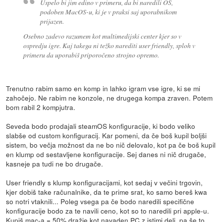
Uspelo bi jim edino v primeru, da bi naredili OS,
podoben MacOS-u, ki je v praksi saj uporabnikom
prijazen.
Osebno zadevo razumem kot multimedijski center kjer so v
ospredju igre. Kaj takega ni težko narediti user friendly, sploh v
primeru da uporabiš priporočeno strojno opremo.
Trenutno rabim samo en komp in lahko igram vse igre, ki se mi
zahočejo. Ne rabim ne konzole, ne drugega kompa zraven. Potem
bom rabil 2 kompjutra.
Seveda bodo prodajali steamOS konfiguracije, ki bodo veliko
slabše od custom konfiguracij. Kar pomeni, da če boš kupil boljši
sistem, bo večja možnost da ne bo nič delovalo, kot pa če boš kupil
en klump od sestavljene konfiguracije. Sej danes ni nič drugače,
kasneje pa tudi ne bo drugače.
User friendly s klump konfiguracijami, kot sedaj v večini trgovin,
kjer dobiš take računalnike, da te prime srat, ko samo bereš kwa
so notri vtaknili... Poleg vsega pa če bodo naredili specifične
konfiguracije bodo za te navili ceno, kot so to naredili pri apple-u.
Kupiš mac-a = 50% dražje kot navaden PC z istimi deli, pa še to