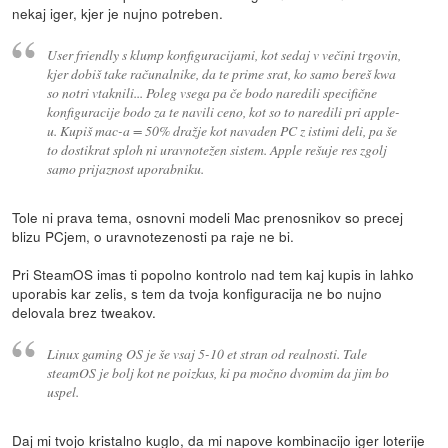
nekaj iger, kjer je nujno potreben.
User friendly s klump konfiguracijami, kot sedaj v večini trgovin,
kjer dobiš take računalnike, da te prime srat, ko samo bereš kwa
so notri vtaknili... Poleg vsega pa če bodo naredili specifične
konfiguracije bodo za te navili ceno, kot so to naredili pri apple-
u. Kupiš mac-a = 50% dražje kot navaden PC z istimi deli, pa še
to dostikrat sploh ni uravnotežen sistem. Apple rešuje res zgolj
samo prijaznost uporabniku.
Tole ni prava tema, osnovni modeli Mac prenosnikov so precej
blizu PCjem, o uravnotezenosti pa raje ne bi.
Pri SteamOS imas ti popolno kontrolo nad tem kaj kupis in lahko
uporabis kar zelis, s tem da tvoja konfiguracija ne bo nujno
delovala brez tweakov.
Linux gaming OS je še vsaj 5-10 et stran od realnosti. Tale
steamOS je bolj kot ne poizkus, ki pa močno dvomim da jim bo
uspel.
Daj mi tvojo kristalno kuglo, da mi napove kombinacijo iger loterije