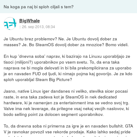
Na koga pa naj bi sploh ciljali s tem?
BigWhale
::
26. sep 2013, 08:34
Je Ubuntu brez problemov? Ne. Je Ubuntu dovolj dober za
masses? Je. Bo SteamOS dovolj dober za mnozice? Bomo videli.
En kup 'dnevna soba' naprav, ki bazirajo na Linuxu uporabljajo ze
tisoci (milijoni?) uporabnikov po vsem svetu. To, da ena taka
naprava ne bi mogla delovati in bi bila prekomplicirana za uporabo
je en navaden FUD od ljudi, ki nimajo pojma kaj govorijo. Je ze kdo
sploh uporabljal Steam Big Picture?
Jasno, native Linux iger dandanes ni veliko, stevilka sicer pocasi
raste, in ena taka zadeva kot je SteamOS in nek dedicated
hardware, ki je namenjen za entertainment ima se vedno svoj trg.
Valve ima nek leverage, da pritegne vsaj nekaj vecjih naslovov, ki
bodo selling point za dolocen segment uporabnikov.
To, da dnevna soba ni primerna za igre je en navaden bullshit. GTA
V je ravnokar povozil vse rekorde prodaje. Kako lahko sedaj pride