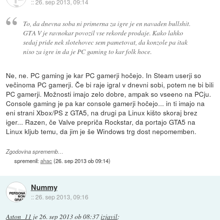
::
26. sep 2013, 09:14
To, da dnevna soba ni primerna za igre je en navaden bullshit.
GTA V je ravnokar povozil vse rekorde prodaje. Kako lahko
sedaj pride nek slotehovec sem pametovat, da konzole pa itak
niso za igre in da je PC gaming to kar folk hoce.
Ne, ne. PC gaming je kar PC gamerji hočejo. In Steam userji so
večinoma PC gamerji. Če bi raje igral v dnevni sobi, potem ne bi bili
PC gamerji. Možnosti imajo zelo dobre, ampak so vseeno na PCju.
Console gaming je pa kar console gamerji hočejo... in ti imajo na
eni strani Xbox/PS z GTA5, na drugi pa Linux kišto skoraj brez
iger... Razen, če Valve prepriča Rockstar, da portajo GTA5 na
Linux kljub temu, da jim je še Windows trg dost nepomemben.
Zgodovina sprememb…
spremenil:
ahac
(
26. sep 2013 ob 09:14
)
Nummy
::
26. sep 2013, 09:16
Aston_11
je
26. sep 2013 ob 08:37
izjavil
: