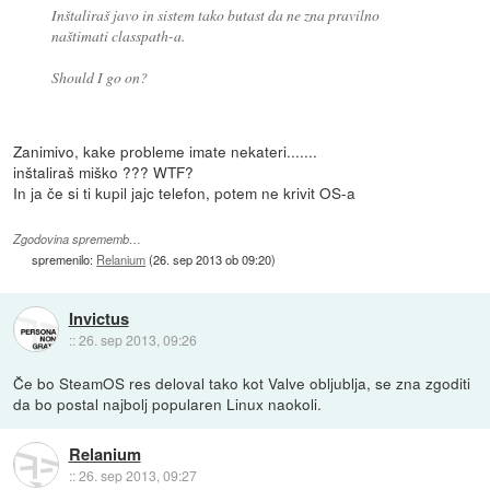
Inštaliraš javo in sistem tako butast da ne zna pravilno
naštimati classpath-a.
Should I go on?
Zanimivo, kake probleme imate nekateri.......
inštaliraš miško ??? WTF?
In ja če si ti kupil jajc telefon, potem ne krivit OS-a
Zgodovina sprememb…
spremenilo:
Relanium
(
26. sep 2013 ob 09:20
)
Invictus
::
26. sep 2013, 09:26
Če bo SteamOS res deloval tako kot Valve obljublja, se zna zgoditi
da bo postal najbolj popularen Linux naokoli.
Relanium
::
26. sep 2013, 09:27