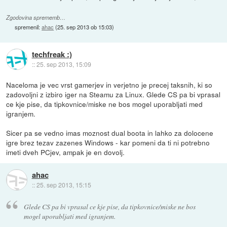
Zgodovina sprememb…
spremenil:
ahac
(
25. sep 2013 ob 15:03
)
techfreak :)
::
25. sep 2013, 15:09
Naceloma je vec vrst gamerjev in verjetno je precej taksnih, ki so
zadovoljni z izbiro iger na Steamu za Linux. Glede CS pa bi vprasal
ce kje pise, da tipkovnice/miske ne bos mogel uporabljati med
igranjem.
Sicer pa se vedno imas moznost dual boota in lahko za dolocene
igre brez tezav zazenes Windows - kar pomeni da ti ni potrebno
imeti dveh PCjev, ampak je en dovolj.
ahac
::
25. sep 2013, 15:15
Glede CS pa bi vprasal ce kje pise, da tipkovnice/miske ne bos
mogel uporabljati med igranjem.