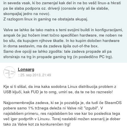
in seveda vsak, ki bo zamenjal kak del in ne bo vešč linux-a hkrati
pa še slaba podpora oz. driverji (console only ali še slabše,
skompajlaj jedro na novo).
Z razlogom linux in gaming ne obstajata skupaj.
Valve se lahko še tako matra s temi svojimi buildi in konfiguracijami,
ampak če jaz hočem imet točno specifičen hardware, me noben ne
bo silu, da kupujem njihove škatle. In ko kupim določen hardware
in doma sestavim, ma da zadeva špila out-of-the box.
Samo dve opciji se lahko zgodita: tale zadeva propade ali pa
sforsirajo na trg in propade gaming trg (in posledično PC trg).
Lonsarg
::
25. sep 2013, 21:49
Kje si ti slišal, da ima kaka sodobna Linux distribucija problem z
USB ključi, kak FUD je to omg, umiri se, da te ne bo razneslo!
Najpomembnejša zadeva, ki se jo pozablja je, da tudi če SteamOS
pobere samo 1% tržnega deleža ni Valve nič "izgubil". V
najslabšem primeru, res najslabšem bo vse kar bo posledica tega
več iger podprtih v Linuxu. Torej naslabši možen scenarij je dober
tako za Valve kot za konkurenčen trg!