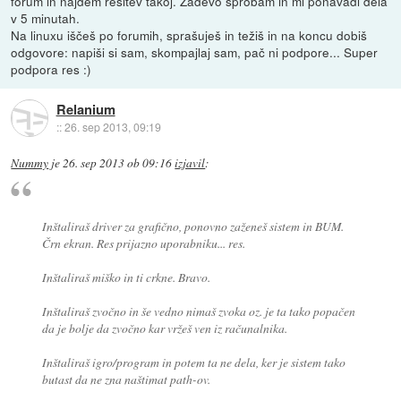
forum in najdem rešitev takoj. Zadevo sprobam in mi ponavadi dela
v 5 minutah.
Na linuxu iščeš po forumih, sprašuješ in težiš in na koncu dobiš
odgovore: napiši si sam, skompajlaj sam, pač ni podpore... Super
podpora res :)
Relanium
::
26. sep 2013, 09:19
Nummy
je
26. sep 2013 ob 09:16
izjavil
:
Inštaliraš driver za grafično, ponovno zaženeš sistem in BUM.
Črn ekran. Res prijazno uporabniku... res.
Inštaliraš miško in ti crkne. Bravo.
Inštaliraš zvočno in še vedno nimaš zvoka oz. je ta tako popačen
da je bolje da zvočno kar vržeš ven iz računalnika.
Inštaliraš igro/program in potem ta ne dela, ker je sistem tako
butast da ne zna naštimat path-ov.