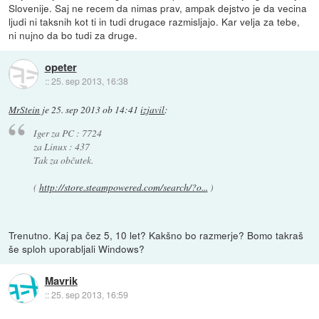
Slovenije. Saj ne recem da nimas prav, ampak dejstvo je da vecina
ljudi ni taksnih kot ti in tudi drugace razmisljajo. Kar velja za tebe,
ni nujno da bo tudi za druge.
opeter
::
25. sep 2013, 16:38
MrStein
je
25. sep 2013 ob 14:41
izjavil
:
Iger za PC : 7724
za Linux : 437
Tak za občutek.
(
http://store.steampowered.com/search/?o...
)
Trenutno. Kaj pa čez 5, 10 let? Kakšno bo razmerje? Bomo takraš
še sploh uporabljali Windows?
Mavrik
::
25. sep 2013, 16:59