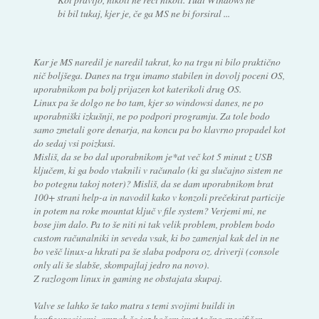
bi bil tukaj, kjer je, če ga MS ne bi forsiral ...
Kar je MS naredil je naredil takrat, ko na trgu ni bilo praktično
nič boljšega. Danes na trgu imamo stabilen in dovolj poceni OS,
uporabnikom pa bolj prijazen kot katerikoli drug OS.
Linux pa še dolgo ne bo tam, kjer so windowsi danes, ne po
uporabniški izkušnji, ne po podpori programju. Za tole bodo
samo zmetali gore denarja, na koncu pa bo klavrno propadel kot
do sedaj vsi poizkusi.
Misliš, da se bo dal uporabnikom je*at več kot 5 minut z USB
ključem, ki ga bodo vtaknili v računalo (ki ga slučajno sistem ne
bo potegnu takoj noter)? Misliš, da se dam uporabnikom brat
100+ strani help-a in navodil kako v konzoli prečekirat particije
in potem na roke mountat ključ v file system? Verjemi mi, ne
bose jim dalo. Pa to še niti ni tak velik problem, problem bodo
custom računalniki in seveda vsak, ki bo zamenjal kak del in ne
bo vešč linux-a hkrati pa še slaba podpora oz. driverji (console
only ali še slabše, skompajlaj jedro na novo).
Z razlogom linux in gaming ne obstajata skupaj.
Valve se lahko še tako matra s temi svojimi buildi in
konfiguracijami, ampak če jaz hočem imet točno specifičen