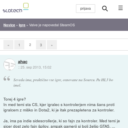
☰
Novice
»
Igre
»
Valve je napovedal SteamOS
2
«
1
3
»
ahac
::
25. sep 2013, 15:02
Seveda ima, praktično vse igre, osnovane na Sourcu. Pa HL3 bo
imel.
Torej 4 igre?
In med temi sta CS, kjer igralec s kontrolerjem nima šans proti
igralcem z miško in Dota2, ki je itak prezapletena za kontroler.
Ja, ima pa indie sidescrollerje, ki so fajn za kontroler. Med temi je
sicer dost zelo fajn špilov, ampak gamerji si bolj želijo GTA5, ...