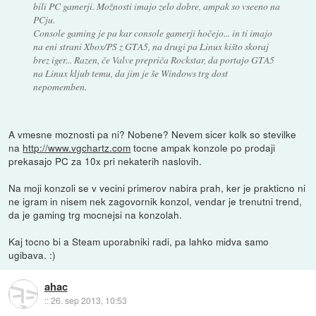
bili PC gamerji. Možnosti imajo zelo dobre, ampak so vseeno na
PCju.
Console gaming je pa kar console gamerji hočejo... in ti imajo
na eni strani Xbox/PS z GTA5, na drugi pa Linux kišto skoraj
brez iger... Razen, če Valve prepriča Rockstar, da portajo GTA5
na Linux kljub temu, da jim je še Windows trg dost
nepomemben.
A vmesne moznosti pa ni? Nobene? Nevem sicer kolk so stevilke
na
http://www.vgchartz.com
tocne ampak konzole po prodaji
prekasajo PC za 10x pri nekaterih naslovih.
Na moji konzoli se v vecini primerov nabira prah, ker je prakticno ni
ne igram in nisem nek zagovornik konzol, vendar je trenutni trend,
da je gaming trg mocnejsi na konzolah.
Kaj tocno bi a Steam uporabniki radi, pa lahko midva samo
ugibava. :)
ahac
::
26. sep 2013, 10:53