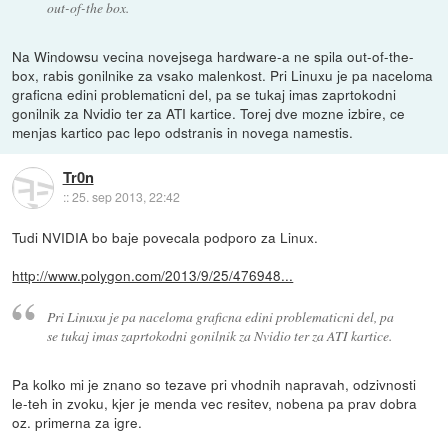
out-of-the box.
Na Windowsu vecina novejsega hardware-a ne spila out-of-the-
box, rabis gonilnike za vsako malenkost. Pri Linuxu je pa naceloma
graficna edini problematicni del, pa se tukaj imas zaprtokodni
gonilnik za Nvidio ter za ATI kartice. Torej dve mozne izbire, ce
menjas kartico pac lepo odstranis in novega namestis.
Tr0n
::
25. sep 2013, 22:42
Tudi NVIDIA bo baje povecala podporo za Linux.
http://www.polygon.com/2013/9/25/476948...
Pri Linuxu je pa naceloma graficna edini problematicni del, pa
se tukaj imas zaprtokodni gonilnik za Nvidio ter za ATI kartice.
Pa kolko mi je znano so tezave pri vhodnih napravah, odzivnosti
le-teh in zvoku, kjer je menda vec resitev, nobena pa prav dobra
oz. primerna za igre.