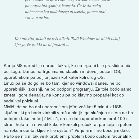
pa normalno gaming konzolo. Če še do sedaj
nobenemu kaj podobnega ni uspelo, potem tudi
valve-u ne bo.
Kot pravijo, nikoli ne reči nikoli. Tudi Windows ne bi bil tukaj,
kjer je, če ga MS ne bi forsiral ...
Kar je MS naredil je naredil takrat, ko na trgu ni bilo praktično nič
boljšega. Danes na trgu imamo stabilen in dovolj poceni OS,
uporabnikom pa bolj prijazen kot katerikoli drug OS.
Linux pa še dolgo ne bo tam, kjer so windowsi danes, ne po
uporabniški izkušnji, ne po podpori programju. Za tole bodo samo
zmetali gore denarja, na koncu pa bo klavrno propadel kot do
sedaj vsi poizkusi.
Misliš, da se bo dal uporabnikom je*at več kot 5 minut z USB
ključem, ki ga bodo vtaknili v računalo (ki ga slučajno sistem ne bo
potegnu takoj noter)? Misliš, da se dam uporabnikom brat 100+
strani help-a in navodil kako v konzoli prečekirat particije in potem
na roke mountat ključ v file system? Verjemi mi, ne bose jim dalo.
Pa to še niti ni tak velik problem, problem bodo custom računalniki