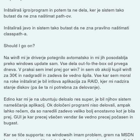
Inštaliraš igro/program in potem ta ne dela, ker je sistem tako
butast da ne zna naštimat path-ov.
Inštaliraš javo in sistem tako butast da ne zna pravilno naštimati
classpath-a.
Should I go on?
Na win8 mi je driverje potegnilo avtomatsko in mi jih posodablja
preko windows update sam. Vse dela out-fo-the-box od prvega
dneva. V praksi sem imel prej gor win7 in sem ob akciji kupil win8
za 30€ in nadgradil in zadeva še vedno špila. Vse kar sem moral
na roke inštalirat je bil intlova aplikacija za RAID, kjer mi nadzira
stanje diskov (pa še ta ni potrebna za delovanje).
Edino kar mi je na ubuntuju deloalo res super, je bil njihov sistem
nameščanja aplikacij. Ok določeni programi niso delovali, ampak
lahko rečem, da so naredili zadevo veliko bolj enostavno kot je bila
prej. GUI je kar precej všečen vendar še vedno precej počasen in
bugast.
Kar se tiče supporta: na windowsih imam problem, grem na MSDN