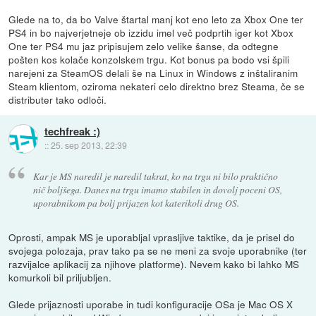
Glede na to, da bo Valve štartal manj kot eno leto za Xbox One ter
PS4 in bo najverjetneje ob izzidu imel več podprtih iger kot Xbox
One ter PS4 mu jaz pripisujem zelo velike šanse, da odtegne
pošten kos kolače konzolskem trgu. Kot bonus pa bodo vsi špili
narejeni za SteamOS delali še na Linux in Windows z inštaliranim
Steam klientom, oziroma nekateri celo direktno brez Steama, če se
distributer tako odloči.
techfreak :)
::
25. sep 2013, 22:39
Kar je MS naredil je naredil takrat, ko na trgu ni bilo praktično
nič boljšega. Danes na trgu imamo stabilen in dovolj poceni OS,
uporabnikom pa bolj prijazen kot katerikoli drug OS.
Oprosti, ampak MS je uporabljal vprasljive taktike, da je prisel do
svojega polozaja, prav tako pa se ne meni za svoje uporabnike (ter
razvijalce aplikacij za njihove platforme). Nevem kako bi lahko MS
komurkoli bil priljubljen.
Glede prijaznosti uporabe in tudi konfiguracije OSa je Mac OS X