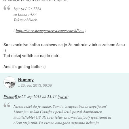
Iger za PC : 7724
za Linux : 437
Tak za občutek.
(
http://store.steampowered.com/search/?o...
)
Sam zanimivo koliko naslovov se je že nabralo v tak okratkem času
:)
Tud nekaj velikih se najde notri.
And it's getting better :)
Nummy
::
26. sep 2013, 09:09
PrimozR
je
25. sep 2013 ob 23:13
izjavil
:
Nisem rekel da je enako. Sam ta 'neuporaben in neprijazen'
Linux je v rokah Googla v petih letih postal dominanten
mobile/tablet OS. Pa brez težav en izmed najbolj spoliranih in
očem prijaznih. Pa vseeno omogoča ogromno hekanja.