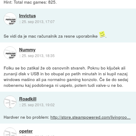
Hint: Total mac games: 825.
Invictus
::
25. sep 2013, 17:07
Se vidi da je mac računalnik za resne uporabnike
.
Nummy
::
25. sep 2013, 18:35
Folku se bo zatikal že ob osnovnih stvareh. Poknu bo ključek ali
zunanji disk v USB in bo obupal po petih minutah in si kupil nazaj
windows mašino ali pa normalno gaming konzolo. Če še do sedaj
nobenemu kaj podobnega ni uspelo, potem tudi valve-u ne bo.
Roadkill
::
25. sep 2013, 19:02
Hardver ne bo problem:
http://store.steampowered.com/livingroo...
opeter