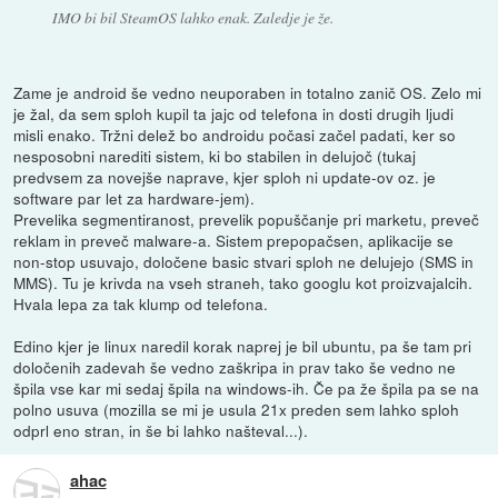
IMO bi bil SteamOS lahko enak. Zaledje je že.
Zame je android še vedno neuporaben in totalno zanič OS. Zelo mi
je žal, da sem sploh kupil ta jajc od telefona in dosti drugih ljudi
misli enako. Tržni delež bo androidu počasi začel padati, ker so
nesposobni narediti sistem, ki bo stabilen in delujoč (tukaj
predvsem za novejše naprave, kjer sploh ni update-ov oz. je
software par let za hardware-jem).
Prevelika segmentiranost, prevelik popuščanje pri marketu, preveč
reklam in preveč malware-a. Sistem prepopačsen, aplikacije se
non-stop usuvajo, določene basic stvari sploh ne delujejo (SMS in
MMS). Tu je krivda na vseh straneh, tako googlu kot proizvajalcih.
Hvala lepa za tak klump od telefona.
Edino kjer je linux naredil korak naprej je bil ubuntu, pa še tam pri
določenih zadevah še vedno zaškripa in prav tako še vedno ne
špila vse kar mi sedaj špila na windows-ih. Če pa že špila pa se na
polno usuva (mozilla se mi je usula 21x preden sem lahko sploh
odprl eno stran, in še bi lahko našteval...).
ahac