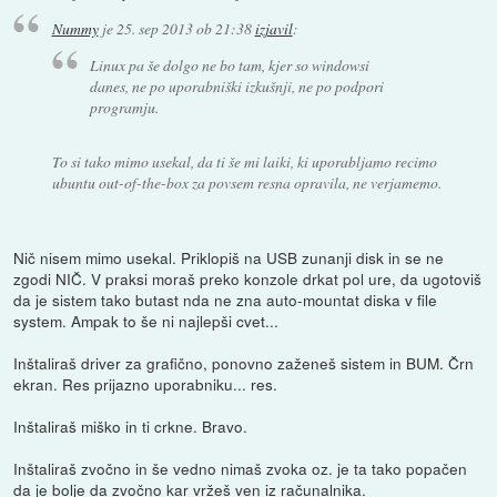
Nummy
je
25. sep 2013 ob 21:38
izjavil
:
Linux pa še dolgo ne bo tam, kjer so windowsi
danes, ne po uporabniški izkušnji, ne po podpori
programju.
To si tako mimo usekal, da ti še mi laiki, ki uporabljamo recimo
ubuntu out-of-the-box za povsem resna opravila, ne verjamemo.
Nič nisem mimo usekal. Priklopiš na USB zunanji disk in se ne
zgodi NIČ. V praksi moraš preko konzole drkat pol ure, da ugotoviš
da je sistem tako butast nda ne zna auto-mountat diska v file
system. Ampak to še ni najlepši cvet...
Inštaliraš driver za grafično, ponovno zaženeš sistem in BUM. Črn
ekran. Res prijazno uporabniku... res.
Inštaliraš miško in ti crkne. Bravo.
Inštaliraš zvočno in še vedno nimaš zvoka oz. je ta tako popačen
da je bolje da zvočno kar vržeš ven iz računalnika.