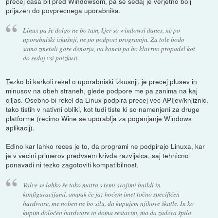
precej casa bil pred Windowsom, pa se sedaj je verjetno bolj
prijazen do povprecnega uporabnika.
Linux pa še dolgo ne bo tam, kjer so windowsi danes, ne po
uporabniški izkušnji, ne po podpori programju. Za tole bodo
samo zmetali gore denarja, na koncu pa bo klavrno propadel kot
do sedaj vsi poizkusi.
Tezko bi karkoli rekel o uporabniski izkusnji, je precej plusev in
minusov na obeh straneh, glede podpore me pa zanima na kaj
ciljas. Osebno bi rekel da Linux podpira precej vec APIjev/knjiznic,
tako tistih v nativni obliki, kot tudi tiste ki so namenjeni za druge
platforme (recimo Wine se uporablja za poganjanje Windows
aplikacij).
Edino kar lahko reces je to, da programi ne podpirajo Linuxa, kar
je v vecini primerov predvsem krivda razvijalca, saj tehnicno
ponavadi ni tezko zagotoviti kompatibilnost.
Valve se lahko še tako matra s temi svojimi buildi in
konfiguracijami, ampak če jaz hočem imet točno specifičen
hardware, me noben ne bo silu, da kupujem njihove škatle. In ko
kupim določen hardware in doma sestavim, ma da zadeva špila