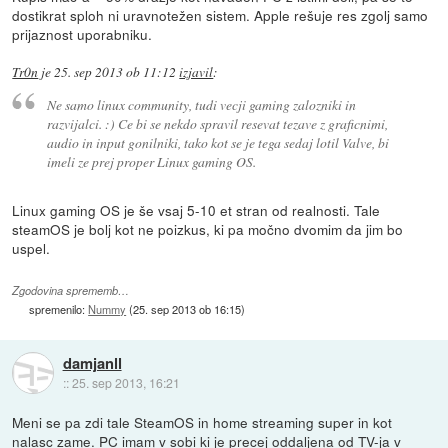
dostikrat sploh ni uravnotežen sistem. Apple rešuje res zgolj samo
prijaznost uporabniku.
Tr0n
je
25. sep 2013 ob 11:12
izjavil
:
Ne samo linux community, tudi vecji gaming zalozniki in
razvijalci. :) Ce bi se nekdo spravil resevat tezave z graficnimi,
audio in input gonilniki, tako kot se je tega sedaj lotil Valve, bi
imeli ze prej proper Linux gaming OS.
Linux gaming OS je še vsaj 5-10 et stran od realnosti. Tale
steamOS je bolj kot ne poizkus, ki pa močno dvomim da jim bo
uspel.
Zgodovina sprememb…
spremenilo:
Nummy
(
25. sep 2013 ob 16:15
)
damjanll
::
25. sep 2013, 16:21
Meni se pa zdi tale SteamOS in home streaming super in kot
nalasc zame. PC imam v sobi ki je precej oddaljena od TV-ja v