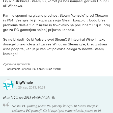
Linux distribucija SteamOS, komot pa boš namestil gor kak Ubuntu
ali Windows.
Kar me spomni na glavno prednost Steam "konzole" pred Xboxom
in PS4. Vse igre, ki jih kupiš za svojo Steam konzolo ti bodo brez
problema delale tudi z miško in tipkovnico na poljubnem PCju! Torej
gre za PC-gamerjem najbolj prijazno konzolo.
Se ne bi čudil, če bi Valve v svoj SteamOS integriral Wine in tako
dosegel one-clicl-install za vse Windows Steam igre, ki so z strani
wine podprte, kar jih je več kot polovica celega Windows Steam
kataloga!
Zgodovina sprememb…
spremenil:
Lonsarg
(
26. sep 2013 ob 10:18
)
BigWhale
::
26. sep 2013, 10:31
ahac
je
26. sep 2013 ob 09:14
izjavil
:
Ne, ne. PC gaming je kar PC gamerji hočejo. In Steam userji so
večinoma PC gamerji. Če bi raje igral v dnevni sobi, potem ne bi