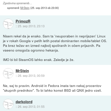
Zgodovina sprememb…
spremenil:
MrStein
(
25. sep 2013 ob 23:00
)
PrimozR
::
25. sep 2013, 23:13
Nisem rekel da je enako. Sam ta 'neuporaben in neprijazen' Linux
je v rokah Googla v petih letih postal dominanten mobile/tablet OS.
Pa brez težav en izmed najbolj spoliranih in očem prijaznih. Pa
vseeno omogoča ogromno hekanja.
IMO bi bil SteamOS lahko enak. Zaledje je že.
MrStein
::
26. sep 2013, 00:59
Ne, saj to pravim. Android in Fedora imata tam nekaj procentov
"skupnih prednikov". To bi lahko komot BSD ali QNX jedro vzeli.
darkolord
::
26. sep 2013, 01:55