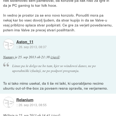
nek slotehovec sem pametovat, da konzole pa itak niso za igre in
da je PC gaming to kar folk hoce.
In vedno je prostor za se eno novo konzolo. Ponuditi mora pa
nekaj kar bo vsec dovolj ljudem, da stvar kupijo in da se Valve-u
vsaj priblizno splaca stvar podpirati. Ce gre za verjeti povedanemu,
potem ima Valve ze precej stvari poslihtanih.
Aston_11
::
26. sep 2013, 08:37
Nummy
je
25. sep 2013 ob 21:38
izjavil
:
Linux pa še dolgo ne bo tam, kjer so windowsi danes, ne po
uporabniški izkušnji, ne po podpori programju.
To si tako mimo usekal, da ti še mi laiki, ki uporabljamo recimo
ubuntu out-of-the-box za povsem resna opravila, ne verjamemo.
Relanium
::
26. sep 2013, 08:55
MrStein
je
25. sep 2013 ob 14:41
izjavil
: