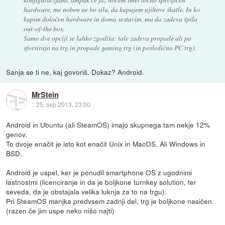
hardware, me noben ne bo silu, da kupujem njihove škatle. In ko
kupim določen hardware in doma sestavim, ma da zadeva špila
out-of-the box.
Samo dve opciji se lahko zgodita: tale zadeva propade ali pa
sforsirajo na trg in propade gaming trg (in posledično PC trg).
Sanja se ti ne, kaj govoriš. Dokaz? Android.
MrStein
::
25. sep 2013, 23:00
Android in Ubuntu (ali SteamOS) imajo skupnega tam nekje 12%
genov.
To dvoje enačit je isto kot enačit Unix in MacOS. Ali Windows in
BSD.
Android je uspel, ker je ponudil smartphone OS z ugodnimi
lastnostmi (licenciranje in da je boljkone turnkey solution, ter
seveda, da je obstajala velika luknja za to na trgu).
Pri SteamOS manjka predvsem zadnji del, trg je boljkone nasičen.
(razen če jim uspe neko nišo najti)