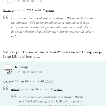
::
25. sep 2013, 19:48
Nummy
je
25. sep 2013 ob 18:35
izjavil
:
Folku se bo zatikal že ob osnovnih stvareh. Poknu bo ključek ali
zunanji disk v USB in bo obupal po petih minutah in si kupil
nazaj windows mašino ali pa normalno gaming konzolo. Če še
do sedaj nobenemu kaj podobnega ni uspelo, potem tudi valve-u
ne bo.
Kot pravijo, nikoli ne reči nikoli. Tudi Windows ne bi bil tukaj, kjer je,
če ga MS ne bi forsiral ...
Nummy
::
25. sep 2013, 21:38
opeter
je
25. sep 2013 ob 19:48
izjavil
:
Nummy
je
25. sep 2013 ob 18:35
izjavil
:
Folku se bo zatikal že ob osnovnih stvareh. Poknu
bo ključek ali zunanji disk v USB in bo obupal po
petih minutah in si kupil nazaj windows mašino ali