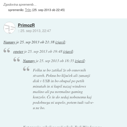
Zgodovina sprememb…
spremenilo:
Tr0n
(
25. sep 2013 ob 22:45
)
PrimozR
::
25. sep 2013, 22:47
Nummy
je
25. sep 2013 ob 21:38
izjavil
:
opeter
je
25. sep 2013 ob 19:48
izjavil
:
Nummy
je
25. sep 2013 ob 18:35
izjavil
:
Folku se bo zatikal že ob osnovnih
stvareh. Poknu bo ključek ali zunanji
disk v USB in bo obupal po petih
minutah in si kupil nazaj windows
mašino ali pa normalno gaming
konzolo. Če še do sedaj nobenemu kaj
podobnega ni uspelo, potem tudi valve-
u ne bo.
Kot pravijo, nikoli ne reči nikoli. Tudi Windows ne