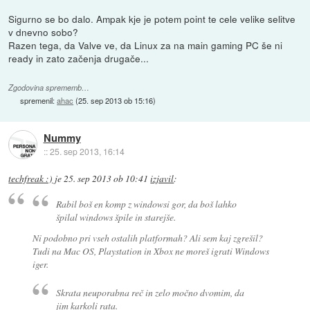
Sigurno se bo dalo. Ampak kje je potem point te cele velike selitve
v dnevno sobo?
Razen tega, da Valve ve, da Linux za na main gaming PC še ni
ready in zato začenja drugače...
Zgodovina sprememb…
spremenil:
ahac
(
25. sep 2013 ob 15:16
)
Nummy
::
25. sep 2013, 16:14
techfreak :)
je
25. sep 2013 ob 10:41
izjavil
:
Rabil boš en komp z windowsi gor, da boš lahko
špilal windows špile in starejše.
Ni podobno pri vseh ostalih platformah? Ali sem kaj zgrešil?
Tudi na Mac OS, Playstation in Xbox ne moreš igrati Windows
iger.
Skrata neuporabna reč in zelo močno dvomim, da
jim karkoli rata.