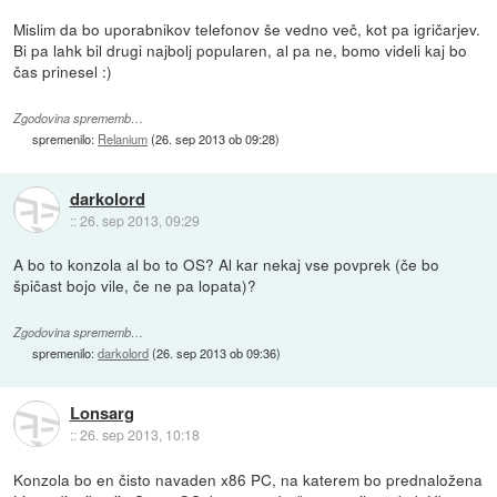
Mislim da bo uporabnikov telefonov še vedno več, kot pa igričarjev.
Bi pa lahk bil drugi najbolj popularen, al pa ne, bomo videli kaj bo
čas prinesel :)
Zgodovina sprememb…
spremenilo:
Relanium
(
26. sep 2013 ob 09:28
)
darkolord
::
26. sep 2013, 09:29
A bo to konzola al bo to OS? Al kar nekaj vse povprek (če bo
špičast bojo vile, če ne pa lopata)?
Zgodovina sprememb…
spremenilo:
darkolord
(
26. sep 2013 ob 09:36
)
Lonsarg
::
26. sep 2013, 10:18
Konzola bo en čisto navaden x86 PC, na katerem bo prednaložena