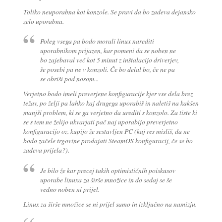
Toliko neuporabna kot konzole. Se pravi da bo zadeva dejansko
zelo uporabna.
Poleg vsega pa bodo morali linux narediti
uporabnikom prijazen, kar pomeni da se noben ne
bo zajebaval več kot 5 minut z inštalacijo driverjev,
še posebi pa ne v konzoli. Če bo delal bo, če ne pa
se obriši pod nosom...
Verjetno bodo imeli preverjene konfiguracije kjer vse dela brez
težav, po želji pa lahko kaj drugega uporabiš in naletiš na kakšen
manjši problem, ki se ga verjetno da urediti s konzolo. Za tiste ki
se s tem ne želijo ukvarjati pač naj uporabijo preverjetno
konfiguracijo oz. kupijo že sestavljen PC (kaj res misliš, da ne
bodo začele trgovine prodajati SteamOS konfiguracij, če se bo
zadeva prijela?).
Je bilo že kar precej takih optimističnih poiskusov
uporabe linuxa za širše množice in do sedaj se še
vedno noben ni prijel.
Linux za širše množice se ni prijel samo in izključno na namizju.