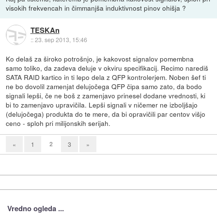
visokih frekvencah in čimmanjša induktivnost pinov ohišja ?
TESKAn
::
23. sep 2013, 15:46
Ko delaš za široko potrošnjo, je kakovost signalov pomembna
samo toliko, da zadeva deluje v okviru specifikacij. Recimo narediš
SATA RAID kartico in ti lepo dela z QFP kontrolerjem. Noben šef ti
ne bo dovolil zamenjat delujočega QFP čipa samo zato, da bodo
signali lepši, če ne boš z zamenjavo prinesel dodane vrednosti, ki
bi to zamenjavo upravičila. Lepši signali v ničemer ne izboljšajo
(delujočega) produkta do te mere, da bi opravičili par centov višjo
ceno - sploh pri milijonskih serijah.
2
«
1
3
»
Vredno ogleda ...