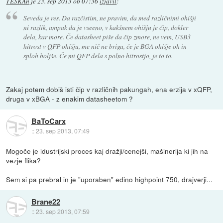
TESKAn
je
23. sep 2013 ob 07:36
izjavil
:
Seveda je res. Da razčistim, ne pravim, da med različnimi ohišji
ni razlik, ampak da je vseeno, v kakšnem ohišju je čip, dokler
dela, kar more. Če datasheet piše da čip zmore, ne vem, USB3
hitrost v QFP ohišju, me nič ne briga, če je BGA ohišje oh in
sploh boljše. Če mi QFP dela s polno hitrostjo, je to to.
Zakaj potem dobiš isti čip v različnih pakungah, ena erzija v xQFP,
druga v xBGA - z enakim datasheetom ?
BaToCarx
::
23. sep 2013, 07:49
Mogoče je idustrijski proces kaj dražji/cenejši, mašinerija ki jih na
vezje flika?
Sem si pa prebral in je "uporaben" edino highpoint 750, drajverji...
Brane22
::
23. sep 2013, 07:59