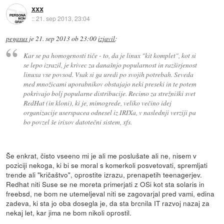
xxx
::
21. sep 2013, 23:04
pegasus
je
21. sep 2013 ob 23:00
izjavil
:
Kar se pa homogenosti tiče - to, da je linux "kit komplet", kot si
se lepo izrazil, je krivec za današnjo popularnost in razširjenost
linuxa vse povsod. Vsak si ga uredi po svojih potrebah. Seveda
med množicami uporabnikov obstajajo neki preseki in te potem
pokrivajo bolj popularne distribucije. Recimo za strežniški svet
RedHat (in kloni), ki je, mimogrede, veliko večino idej
organizacije userspacea odnesel iz IRIXa, v naslednji verziji pa
bo povzel še irixov datotečni sistem, xfs.
Še enkrat, čisto vseeno mi je ali me poslušate ali ne, nisem v
poziciji nekoga, ki bi se moral s komerkoli posvetovati, spremljati
trende ali "kričaštvo", oprostite izrazu, prenapetih teenagerjev.
Redhat niti Suse se ne moreta primerjati z OSi kot sta solaris in
freebsd, ne bom ne utemeljeval niti se zagovarjal pred vami, edina
zadeva, ki sta jo oba dosegla je, da sta brcnila IT razvoj nazaj za
nekaj let, kar jima ne bom nikoli oprostil.