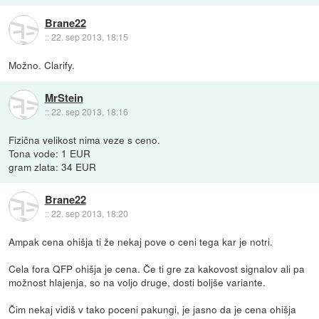
Brane22
::
22. sep 2013, 18:15
Možno. Clarify.
MrStein
::
22. sep 2013, 18:16
Fizična velikost nima veze s ceno.
Tona vode: 1 EUR
gram zlata: 34 EUR
Brane22
::
22. sep 2013, 18:20
Ampak cena ohišja ti že nekaj pove o ceni tega kar je notri.
Cela fora QFP ohišja je cena. Če ti gre za kakovost signalov ali pa
možnost hlajenja, so na voljo druge, dosti boljše variante.
Čim nekaj vidiš v tako poceni pakungi, je jasno da je cena ohišja