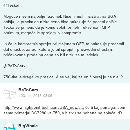
@Teskan:
Mogoče nisem najbolje razumel. Nisem mislil insistirat na BGA
ohišju, le pravim da nizko ceno čipa nakazuje že poceni ohišje.
Težko verjamem, da je komu sploh pri teh frekvencah QFP
optimum, mogoče le sprejemljiv kompromis.
In če je kompromis sprejet pri majhnem QFP, to nakazuje preostali
del enačbe, zaradi katere je bil sprejet - proizvodni stroški in
pričakovana prodajna cena so bili nizki za ta izdelek.
@BaToCarx:
750-tka je draga ko prasica. A se ve, kaj za en čiperaj je na njej ?
BaToCarx
::
23. sep 2013, 08:06
http://www.highpoint-tech.com/USA_new/s...
če ti kaj pomaga, sem
samo primerjal DC7280 vs 750, v bistvu se nobena ne splača. :D
BigWhale