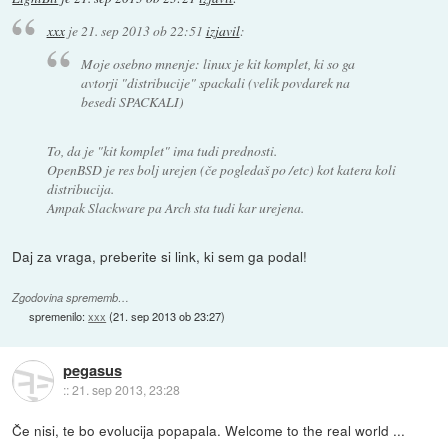
xxx
je
21. sep 2013 ob 22:51
izjavil
:
Moje osebno mnenje: linux je kit komplet, ki so ga
avtorji "distribucije" spackali (velik povdarek na
besedi SPACKALI)
To, da je "kit komplet" ima tudi prednosti.
OpenBSD je res bolj urejen (če pogledaš po /etc) kot katera koli
distribucija.
Ampak Slackware pa Arch sta tudi kar urejena.
Daj za vraga, preberite si link, ki sem ga podal!
Zgodovina sprememb…
spremenilo:
xxx
(
21. sep 2013 ob 23:27
)
pegasus
::
21. sep 2013, 23:28
Če nisi, te bo evolucija popapala. Welcome to the real world ...