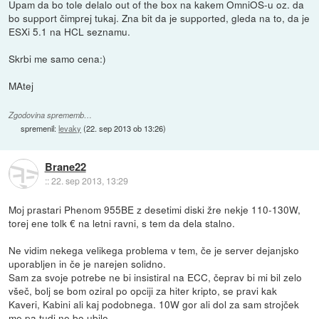
Upam da bo tole delalo out of the box na kakem OmniOS-u oz. da
bo support čimprej tukaj. Zna bit da je supported, gleda na to, da je
ESXi 5.1 na HCL seznamu.
Skrbi me samo cena:)
MAtej
Zgodovina sprememb…
spremenil:
levaky
(
22. sep 2013 ob 13:26
)
Brane22
::
22. sep 2013, 13:29
Moj prastari Phenom 955BE z desetimi diski žre nekje 110-130W,
torej ene tolk € na letni ravni, s tem da dela stalno.
Ne vidim nekega velikega problema v tem, če je server dejanjsko
uporabljen in če je narejen solidno.
Sam za svoje potrebe ne bi insistiral na ECC, čeprav bi mi bil zelo
všeč, bolj se bom oziral po opciji za hiter kripto, se pravi kak
Kaveri, Kabini ali kaj podobnega. 10W gor ali dol za sam strojček
me pa tudi ne bo ubilo.