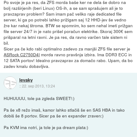
Po svoje je pa res, da ZFS morda baše ker ne dela še dobro na
bolj razširjenih (beri Linux) OS-ih, a se sam sprašujem ali je to
pravzaprav problem? Sam imam pač veliko raje dedicated file
server, ki ga po potrebi lahko prižigam saj 12 HHD-jev še vedno
žre kar nekaj štroma. BTW se spomnim, ko sem nehal imeti prižgan
file server 24/7 in je nato prišel poračun elektrike. Skoraj 300€ sem
prišparal na letni ravni. Je pa res, da ravno varčen tale sistem ni
bil.
Sicer pa če kdo rabi optimalno zadevo za manjši ZFS file server je
ASRock C2750D4I
morda ravno pravšnja izbira. Ima DDR3 ECC in
12 SATA portov! Idealno pravzaprav za domačo rabo. Upam, da bo
zadev kmalu dobavljiva.
levaky
::
22. sep 2013, 13:24
HUHUUUU, tole pa zgleda SWEET!:)
Pa še x8 režo imaš, kamor lahko stlačiš še en SAS HBA in tako
dobiš še 8 portov. Sicer pa še en expander zraven:)
Pa KVM ima notri, ja tole je pa dream plata:)