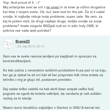
Yup. And proud of it. :-)"
Moj enterprise svet se vrti v
tej smeri
in ta smer je očitno drugačna
kot tista v tvojem svetu. Ok, kul, best tool for the job. Če si ti našel
orodje, ki najbolje rešuje tvoje probleme, super zate. Ne vem, za
kaj te potem moti, če drugi najdejo drugo, boljše orodje za svoje
probleme? Imate mogoče BSDjaši tudi en in edin holy CMS, ki
pokriva vse vaše web potrebe?
Brane22
::
22. sep 2013, 00:14
Sam vse te svete resnice jemljem po kapljicah in oprezam za
kontraindikacijami.
Ko kdo začne z neverjetno solidnim produktom ki pa pač ni na trgu,
ker ga je zjebal ta ali oni lobi ali ker preprosto folk nima smisla za
tehniko (=trg je glup) itd, postanem previden.
Saj vsake toliko naletiš na kak skriti biser ampak veliko bolj
pogosto se zgodi da boleče odkriješ, da vendarle je nek soliden
razlog za to stanje.
Nisem ravno fanatično zaljubljen v Gentoo in GNU & kernel etc