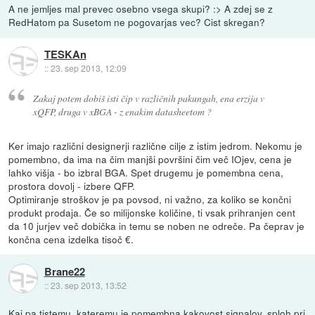
A ne jemljes mal prevec osebno vsega skupi? :> A zdej se z
RedHatom pa Susetom ne pogovarjas vec? Cist skregan?
TESKAn
::
23. sep 2013, 12:09
Zakaj potem dobiš isti čip v različnih pakungah, ena erzija v
xQFP, druga v xBGA - z enakim datasheetom ?
Ker imajo različni designerji različne cilje z istim jedrom. Nekomu je
pomembno, da ima na čim manjši površini čim več IOjev, cena je
lahko višja - bo izbral BGA. Spet drugemu je pomembna cena,
prostora dovolj - izbere QFP.
Optimiranje stroškov je pa povsod, ni važno, za koliko se končni
produkt prodaja. Če so milijonske količine, ti vsak prihranjen cent
da 10 jurjev več dobička in temu se noben ne odreče. Pa čeprav je
končna cena izdelka tisoč €.
Brane22
::
23. sep 2013, 13:52
Kaj pa tistemu, kateremu je pomembna kakovost signalov, sploh pri