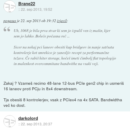
Brane22
::
22. sep 2013, 19:52
pegasus
je
22. sep 2013 ob 19:32
izjavil
:
Uh, 1068 je bila prva stvar ki sem jo izpulil ven iz mašin, kjer
sem jo lahko. Boleče počasna reč ...
Sicer na nekaj pci laneov obesiti kup bridgeov in nanje sat/sata
kontrolerje kot smrekico je zanesljiv recept za performančne
težave. Če rabiš hiter storage, hočeš imeti čimbolj flat topologijo
in malenkost overcommitane bandwithe na vsaki veji.
Zakaj ? Vzameš recimo 48-lane 12-bus PCIe gen2 chip in usmeriš
16 laneov proti PCju in 8x4 downstream.
Tja obesiš 8 kontrolerjev, vsak z PCIex4 na 4x SATA. Bandwidtha
več ko dost.
darkolord
::
22. sep 2013, 20:37