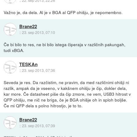
::
22. sep 2013, 22:26
Važno je, da dela. Al je v BGA al QFP ohišju, je nepomembno.
Brane22
::
23. sep 2013, 07:10
Če bi bilo to res, ne bi bilo istega čiperaja v različnih pakungah,
tudi xBGA.
TESKAn
::
23. sep 2013, 07:36
Seveda je res. Da razčistim, ne pravim, da med različnimi ohišji ni
razlik, ampak da je vseeno, v kakšnem ohišju je čip, dokler dela,
kar more. Če datasheet piše da čip zmore, ne vem, USB3 hitrost v
QFP ohišju, me nič ne briga, če je BGA ohišje oh in sploh boljše.
Če mi QFP dela s polno hitrostjo, je to to.
Brane22
::
23. sep 2013, 07:39