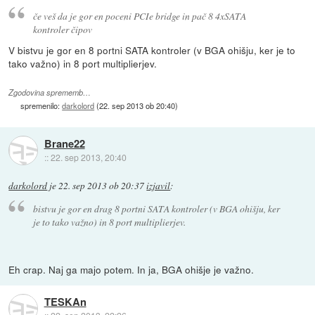
če veš da je gor en poceni PCIe bridge in pač 8 4xSATA
kontroler čipov
V bistvu je gor en 8 portni SATA kontroler (v BGA ohišju, ker je to
tako važno) in 8 port multiplierjev.
Zgodovina sprememb…
spremenilo:
darkolord
(
22. sep 2013 ob 20:40
)
Brane22
::
22. sep 2013, 20:40
darkolord
je
22. sep 2013 ob 20:37
izjavil
:
bistvu je gor en drag 8 portni SATA kontroler (v BGA ohišju, ker
je to tako važno) in 8 port multiplierjev.
Eh crap. Naj ga majo potem. In ja, BGA ohišje je važno.
TESKAn