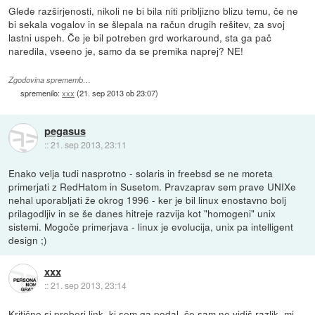
Glede razširjenosti, nikoli ne bi bila niti pribljizno blizu temu, če ne
bi sekala vogalov in se šlepala na račun drugih rešitev, za svoj
lastni uspeh. Če je bil potreben grd workaround, sta ga pač
naredila, vseeno je, samo da se premika naprej? NE!
Zgodovina sprememb…
spremenilo:
xxx
(
21. sep 2013 ob 23:07
)
pegasus
::
21. sep 2013, 23:11
Enako velja tudi nasprotno - solaris in freebsd se ne moreta
primerjati z RedHatom in Susetom. Pravzaprav sem prave UNIXe
nehal uporabljati že okrog 1996 - ker je bil linux enostavno bolj
prilagodljiv in se še danes hitreje razvija kot "homogeni" unix
sistemi. Mogoče primerjava - linux je evolucija, unix pa intelligent
design ;)
xxx
::
21. sep 2013, 23:14
Kritično si preberi link, ki sem ga podal, če sam ne vidiš razlik, mi