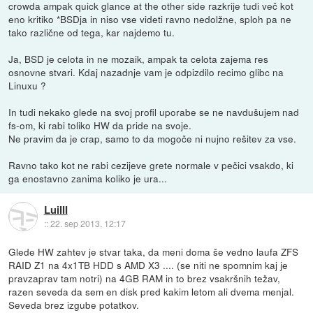
crowda ampak quick glance at the other side razkrije tudi več kot
eno kritiko *BSDja in niso vse videti ravno nedolžne, sploh pa ne
tako različne od tega, kar najdemo tu.
Ja, BSD je celota in ne mozaik, ampak ta celota zajema res
osnovne stvari. Kdaj nazadnje vam je odpizdilo recimo glibc na
Linuxu ?
In tudi nekako glede na svoj profil uporabe se ne navdušujem nad
fs-om, ki rabi toliko HW da pride na svoje.
Ne pravim da je crap, samo to da mogoče ni nujno rešitev za vse.
Ravno tako kot ne rabi cezijeve grete normale v pečici vsakdo, ki
ga enostavno zanima koliko je ura...
LuiIII
::
22. sep 2013, 12:17
Glede HW zahtev je stvar taka, da meni doma še vedno laufa ZFS
RAID Z1 na 4x1TB HDD s AMD X3 .... (se niti ne spomnim kaj je
pravzaprav tam notri) na 4GB RAM in to brez vsakršnih težav,
razen seveda da sem en disk pred kakim letom ali dvema menjal.
Seveda brez izgube potatkov.