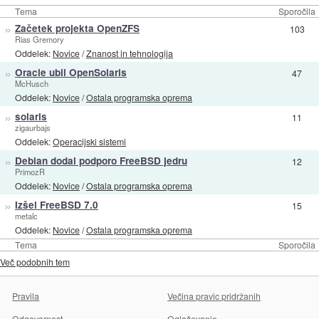
Tema
Sporočila
»
Začetek projekta OpenZFS
103
Rias Gremory
Oddelek:
Novice
/
Znanost in tehnologija
»
Oracle ubil OpenSolaris
47
McHusch
Oddelek:
Novice
/
Ostala programska oprema
»
solaris
11
zigaurbajs
Oddelek:
Operacijski sistemi
»
Debian dodal podporo FreeBSD jedru
12
PrimozR
Oddelek:
Novice
/
Ostala programska oprema
»
Izšel FreeBSD 7.0
15
metalc
Oddelek:
Novice
/
Ostala programska oprema
Tema
Sporočila
Več podobnih tem
Pravila
Večina pravic pridržanih
Odgovornost
Oglaševanje