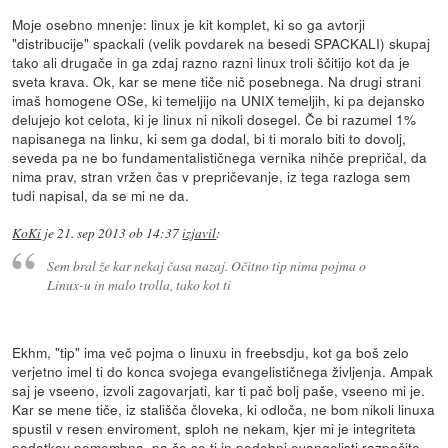
Moje osebno mnenje: linux je kit komplet, ki so ga avtorji
"distribucije" spackali (velik povdarek na besedi SPACKALI) skupaj
tako ali drugače in ga zdaj razno razni linux troli ščitijo kot da je
sveta krava. Ok, kar se mene tiče nič posebnega. Na drugi strani
imaš homogene OSe, ki temeljijo na UNIX temeljih, ki pa dejansko
delujejo kot celota, ki je linux ni nikoli dosegel. Če bi razumel 1%
napisanega na linku, ki sem ga dodal, bi ti moralo biti to dovolj,
seveda pa ne bo fundamentalističnega vernika nihče prepričal, da
nima prav, stran vržen čas v prepričevanje, iz tega razloga sem
tudi napisal, da se mi ne da.
KoKi
je
21. sep 2013 ob 14:37
izjavil
:
Sem bral že kar nekaj časa nazaj. Očitno tip nima pojma o
Linux-u in malo trolla, tako kot ti
Ekhm, "tip" ima več pojma o linuxu in freebsdju, kot ga boš zelo
verjetno imel ti do konca svojega evangelističnega življenja. Ampak
saj je vseeno, izvoli zagovarjati, kar ti pač bolj paše, vseeno mi je.
Kar se mene tiče, iz stališča človeka, ki odloča, ne bom nikoli linuxa
spustil v resen enviroment, sploh ne nekam, kjer mi je integriteta
podatkov pomembna, pa če se ti in podobni evangelisti razpočite.