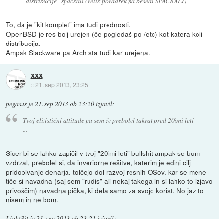
"distribucije" spackali (velik povdarek na besedi SPACKALI)
To, da je "kit komplet" ima tudi prednosti.
OpenBSD je res bolj urejen (če pogledaš po /etc) kot katera koli
distribucija.
Ampak Slackware pa Arch sta tudi kar urejena.
xxx
::
21. sep 2013, 23:25
pegasus
je
21. sep 2013 ob 23:20
izjavil
:
Tvoj elitistični attitude pa sem že prebolel takrat pred 20imi leti
...
Sicer bi se lahko zapičil v tvoj "20imi leti" bullshit ampak se bom
vzdrzal, prebolel si, da inveriorne rešitve, katerim je edini cilj
pridobivanje denarja, tolčejo dol razvoj resnih OSov, kar se mene
tiče si navadna (saj sem "rudis" ali nekaj takega in si lahko to izjavo
privoščim) navadna pička, ki dela samo za svojo korist. No jaz to
nisem in ne bom.
LightBit
je
21. sep 2013 ob 23:21
izjavil
: