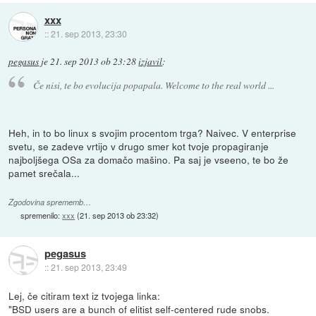
xxx
::
21. sep 2013, 23:30
pegasus
je
21. sep 2013 ob 23:28
izjavil
:
Če nisi, te bo evolucija popapala. Welcome to the real world ...
Heh, in to bo linux s svojim procentom trga? Naivec. V enterprise
svetu, se zadeve vrtijo v drugo smer kot tvoje propagiranje
najboljšega OSa za domačo mašino. Pa saj je vseeno, te bo že
pamet srečala...
Zgodovina sprememb…
spremenilo:
xxx
(
21. sep 2013 ob 23:32
)
pegasus
::
21. sep 2013, 23:49
Lej, če citiram text iz tvojega linka:
"BSD users are a bunch of elitist self-centered rude snobs.