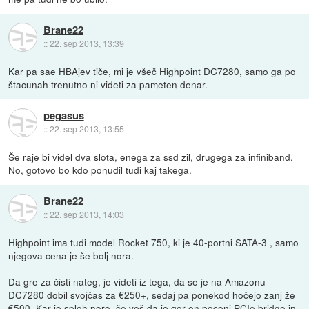
Brane22
::
22. sep 2013, 13:39
Kar pa sae HBAjev tiče, mi je všeč Highpoint DC7280, samo ga po
štacunah trenutno ni videti za pameten denar.
pegasus
::
22. sep 2013, 13:55
Še raje bi videl dva slota, enega za ssd zil, drugega za infiniband.
No, gotovo bo kdo ponudil tudi kaj takega.
Brane22
::
22. sep 2013, 14:03
Highpoint ima tudi model Rocket 750, ki je 40-portni SATA-3 , samo
njegova cena je še bolj nora.
Da gre za čisti nateg, je videti iz tega, da se je na Amazonu
DC7280 dobil svojčas za €250+, sedaj pa ponekod hočejo zanj že
€500. Kar je sploh noro, če veš da je gor en poceni PCIe bridge in