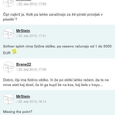
::
22. sep 2013, 17:50
Čipi najbrž ja. Kolk pa lahko zaračinajo za 44-pinski prcoljak v
plastiki ?
MrStein
::
22. sep 2013, 17:51
Softver sploh nima fizične oblike, pa vseeno računajo od 1 do 5000
EUR
Brane22
::
22. sep 2013, 17:56
Dobro, čip ima fizično obliko. In že po obliki lahko rečem, da to ne
mroe stati kaj dosti, če bi ga kupil že na kos, kaj šele v trayu...
MrStein
::
22. sep 2013, 18:14
Missing the point?