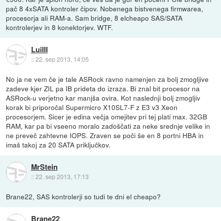
pač 8 4xSATA kontroler čipov. Nobenega bistvenega firmwarea,
procesorja ali RAM-a. Sam bridge, 8 elcheapo SAS/SATA
kontrolerjev in 8 konektorjev. WTF.
LuiIII
::
22. sep 2013, 14:05
No ja ne vem če je tale ASRock ravno namenjen za bolj zmogljive
zadeve kjer ZIL pa IB prideta do izraza. Bi znal bit procesor na
ASRock-u verjetno kar manjša ovira. Kot naslednji bolj zmogljiv
korak bi priporočal Supermicro X10SL7-F z E3 v3 Xeon
procesorjem. Sicer je edina večja omejitev pri tej plati max. 32GB
RAM, kar pa bi vseeno moralo zadoščati za neke srednje velike in
ne preveč zahtevne IOPS. Zraven se poči še en 8 portni HBA in
imaš takoj za 20 SATA priključkov.
MrStein
::
22. sep 2013, 17:13
Brane22, SAS kontrolerji so tudi te dni el cheapo?
Brane22