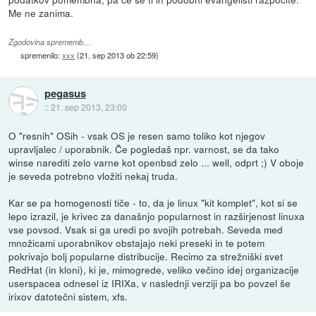
Me ne zanima.
Zgodovina sprememb…
spremenilo:
xxx
(
21. sep 2013 ob 22:59
)
pegasus
::
21. sep 2013, 23:00
O "resnih" OSih - vsak OS je resen samo toliko kot njegov
upravljalec / uporabnik. Če pogledaš npr. varnost, se da tako
winse narediti zelo varne kot openbsd zelo ... well, odprt ;) V oboje
je seveda potrebno vložiti nekaj truda.
Kar se pa homogenosti tiče - to, da je linux "kit komplet", kot si se
lepo izrazil, je krivec za današnjo popularnost in razširjenost linuxa
vse povsod. Vsak si ga uredi po svojih potrebah. Seveda med
množicami uporabnikov obstajajo neki preseki in te potem
pokrivajo bolj popularne distribucije. Recimo za strežniški svet
RedHat (in kloni), ki je, mimogrede, veliko večino idej organizacije
userspacea odnesel iz IRIXa, v naslednji verziji pa bo povzel še
irixov datotečni sistem, xfs.