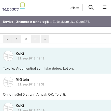
☰
Novice
»
Znanost in tehnologija
»
Začetek projekta OpenZFS
2
«
1
3
»
KoKi
::
21. sep 2013, 19:18
Tako je. Argumentiral sem tako dobro, kot on.
MrStein
::
21. sep 2013, 19:38
On je naštel 5 strani. Ampak OK. To si ti.
KoKi
::
21. sep 2013, 20:19