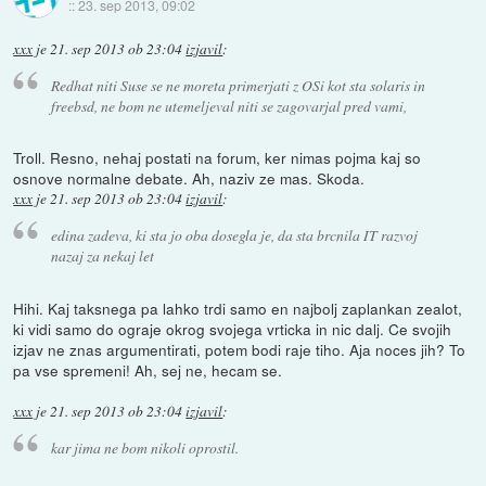
::
23. sep 2013, 09:02
xxx
je
21. sep 2013 ob 23:04
izjavil
:
Redhat niti Suse se ne moreta primerjati z OSi kot sta solaris in
freebsd, ne bom ne utemeljeval niti se zagovarjal pred vami,
Troll. Resno, nehaj postati na forum, ker nimas pojma kaj so
osnove normalne debate. Ah, naziv ze mas. Skoda.
xxx
je
21. sep 2013 ob 23:04
izjavil
:
edina zadeva, ki sta jo oba dosegla je, da sta brcnila IT razvoj
nazaj za nekaj let
Hihi. Kaj taksnega pa lahko trdi samo en najbolj zaplankan zealot,
ki vidi samo do ograje okrog svojega vrticka in nic dalj. Ce svojih
izjav ne znas argumentirati, potem bodi raje tiho. Aja noces jih? To
pa vse spremeni! Ah, sej ne, hecam se.
xxx
je
21. sep 2013 ob 23:04
izjavil
:
kar jima ne bom nikoli oprostil.