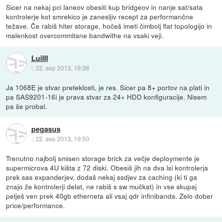
Sicer na nekaj pci laneov obesiti kup bridgeov in nanje sat/sata
kontrolerje kot smrekico je zanesljiv recept za performančne
težave. Če rabiš hiter storage, hočeš imeti čimbolj flat topologijo in
malenkost overcommitane bandwithe na vsaki veji.
LuiIII
::
22. sep 2013, 19:38
Ja 1068E je stvar preteklosti, je res. Sicer pa 8+ portov na plati in
pa SAS9201-16i je prava stvar za 24+ HDD konfiguracije. Nisem
pa še probal.
pegasus
::
22. sep 2013, 19:50
Trenutno najbolj smisen storage brick za večje deploymente je
supermicrova 4U kišta z 72 diski. Obesiš jih na dva lsi kontrolerja
prek sas expanderjev, dodaš nekaj ssdjev za caching (ki ti ga
znajo že kontrolerji delat, ne rabiš s sw mučkat) in vse skupaj
pelješ ven prek 40gb etherneta ali vsaj qdr infinibanda. Zelo dober
price/performance.