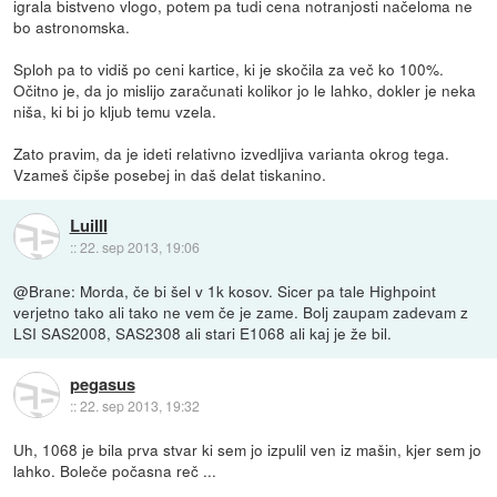
igrala bistveno vlogo, potem pa tudi cena notranjosti načeloma ne
bo astronomska.
Sploh pa to vidiš po ceni kartice, ki je skočila za več ko 100%.
Očitno je, da jo mislijo zaračunati kolikor jo le lahko, dokler je neka
niša, ki bi jo kljub temu vzela.
Zato pravim, da je ideti relativno izvedljiva varianta okrog tega.
Vzameš čipše posebej in daš delat tiskanino.
LuiIII
::
22. sep 2013, 19:06
@Brane: Morda, če bi šel v 1k kosov. Sicer pa tale Highpoint
verjetno tako ali tako ne vem če je zame. Bolj zaupam zadevam z
LSI SAS2008, SAS2308 ali stari E1068 ali kaj je že bil.
pegasus
::
22. sep 2013, 19:32
Uh, 1068 je bila prva stvar ki sem jo izpulil ven iz mašin, kjer sem jo
lahko. Boleče počasna reč ...