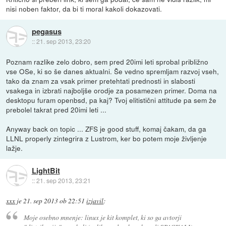
nisi noben faktor, da bi ti moral kakoli dokazovati.
pegasus
::
21. sep 2013, 23:20
Poznam razlike zelo dobro, sem pred 20imi leti sprobal približno
vse OSe, ki so še danes aktualni. Še vedno spremljam razvoj vseh,
tako da znam za vsak primer pretehtati prednosti in slabosti
vsakega in izbrati najboljše orodje za posamezen primer. Doma na
desktopu furam openbsd, pa kaj? Tvoj elitistični attitude pa sem že
prebolel takrat pred 20imi leti ...
Anyway back on topic ... ZFS je good stuff, komaj čakam, da ga
LLNL properly zintegrira z Lustrom, ker bo potem moje življenje
lažje.
LightBit
::
21. sep 2013, 23:21
xxx
je
21. sep 2013 ob 22:51
izjavil
:
Moje osebno mnenje: linux je kit komplet, ki so ga avtorji