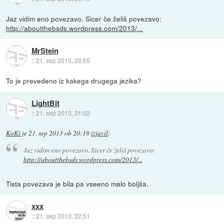
Jaz vidim eno povezavo. Sicer če želiš povezavo:
http://aboutthebsds.wordpress.com/2013/...
MrStein
::
21. sep 2013, 20:55
To je prevedeno iz kakega drugega jezika?
LightBit
::
21. sep 2013, 21:02
KoKi
je
21. sep 2013 ob 20:19
izjavil
:
Jaz vidim eno povezavo. Sicer če želiš povezavo:
http://aboutthebsds.wordpress.com/2013/...
Tista povezava je bila pa vseeno malo boljša.
xxx
::
21. sep 2013, 22:51