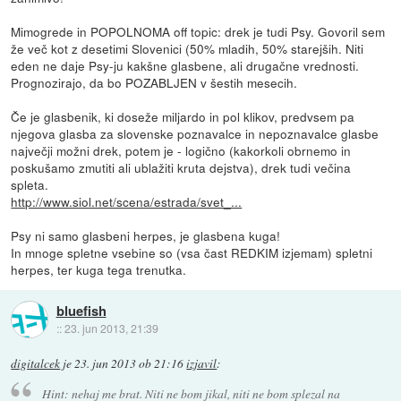
Mimogrede in POPOLNOMA off topic: drek je tudi Psy. Govoril sem
že več kot z desetimi Slovenici (50% mladih, 50% starejših. Niti
eden ne daje Psy-ju kakšne glasbene, ali drugačne vrednosti.
Prognozirajo, da bo POZABLJEN v šestih mesecih.
Če je glasbenik, ki doseže miljardo in pol klikov, predvsem pa
njegova glasba za slovenske poznavalce in nepoznavalce glasbe
največji možni drek, potem je - logično (kakorkoli obrnemo in
poskušamo zmutiti ali ublažiti kruta dejstva), drek tudi večina
spleta.
http://www.siol.net/scena/estrada/svet_...
Psy ni samo glasbeni herpes, je glasbena kuga!
In mnoge spletne vsebine so (vsa čast REDKIM izjemam) spletni
herpes, ter kuga tega trenutka.
bluefish
::
23. jun 2013, 21:39
digitalcek
je
23. jun 2013 ob 21:16
izjavil
:
Hint: nehaj me brat. Niti ne bom jikal, niti ne bom splezal na