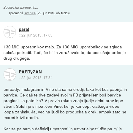
Zgodovina sprememb…
spremenil:
svenica
(
22. jun 2013 ob 16:28
)
para!
::
22. jun 2013, 17:03
130 MIO uporabnikov majo. Za 130 MIO uporabnikov se zgleda
splača potrudit. Tudi, če bi jih združevalo to, da poslušajo prdenje
drug drugega.
PARTyZAN
::
22. jun 2013, 17:34
unready: Instagram in Vine sta samo orodji, tako kot kos papirja in
barvice. Če daš te dve zadevi svojim FB prijateljem boš barvice
proglasil za patetiko? V pravih rokah znajo ljudje delat prav lepe
stvari. Sploh je simpatičen Vine, ker je koncept kratkega video
loopa zanimiv. Ja, večina ljudi bo producirala drek, ampak zato ne
moreš krivit orodja.
Kar se pa samih definicij umetnosti in ustvarjalnosti tiče pa mi je