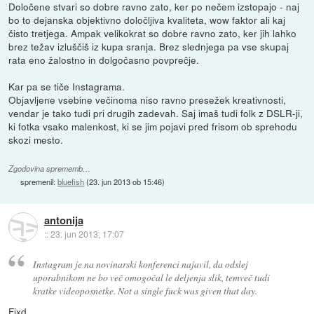
Določene stvari so dobre ravno zato, ker po nečem izstopajo - naj
bo to dejanska objektivno določljiva kvaliteta, wow faktor ali kaj
čisto tretjega. Ampak velikokrat so dobre ravno zato, ker jih lahko
brez težav izluščiš iz kupa sranja. Brez slednjega pa vse skupaj
rata eno žalostno in dolgočasno povprečje.
Kar pa se tiče Instagrama.
Objavljene vsebine večinoma niso ravno presežek kreativnosti,
vendar je tako tudi pri drugih zadevah. Saj imaš tudi folk z DSLR-ji,
ki fotka vsako malenkost, ki se jim pojavi pred frisom ob sprehodu
skozi mesto.
Zgodovina sprememb…
spremenil:
bluefish
(
23. jun 2013 ob 15:46
)
antonija
::
23. jun 2013, 17:07
Instagram je na novinarski konferenci najavil, da odslej
uporabnikom ne bo več omogočal le deljenja slik, temveč tudi
kratke videoposnetke. Not a single fuck was given that day.
Fixd.