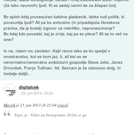
(že tako neumnih) ljudi. Ki so sedaj nemni še za ščepec bolj.
Bo sploh kdaj procesuiran kakšne glasbenik, lahko tudi politik, ki
poneumlja ljudi? Ali pa bo avtorstvo (in pripadajoča človekova
pravica, da je butelj) izgovor za nekritiko, neprocesuiranje?
Bo kdaj kdo povedal, kaj je zrnje, kaj pa so pleve? Ali se to več ne
sme?
In ne, nisem mu zavisten. Kajti ravno tako se bo speljal v
onostranstvo, kot se bom jaz, ti, ali kot so se
nenormalno/nemoralno ambiciozni gospodje Steve Jobs, Janez
Drnovšek, Franjo Tuđman. Itd. Seznam je že zelooooo dolg. In
čedalje daljši...
digitalcek
::
23. jun 2013, 23:24
Mavrik
je
23. jun 2013 ob 22:04
izjavil
:
Topic je - Video na Instagramu. Držite se ga.