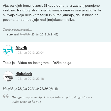
Aja, pa kljub temu je zaslužil kupe denarja, z zastonj ponujeno
vsebino. Na drugi strani imamo samozvane vzvišene avtorje, ki
skrivajo svoja dela v trezorjih in hkrati jamrajo, da jih nihče ne
povoha ter se hudujejo nad (ne)okusom folka.
Zgodovina sprememb…
spremenil:
bluefish
(
23. jun 2013 ob 21:43
)
Mavrik
::
23. jun 2013, 22:04
Topic je - Video na Instagramu. Držite se ga.
digitalcek
::
23. jun 2013, 23:18
bluefish
je
23. jun 2013 ob 21:39
izjavil
:
Pač ignoriraj to smetje, ki ti gre tako na jetra, da ga vlačiš v
vsako temo, in bo mir.