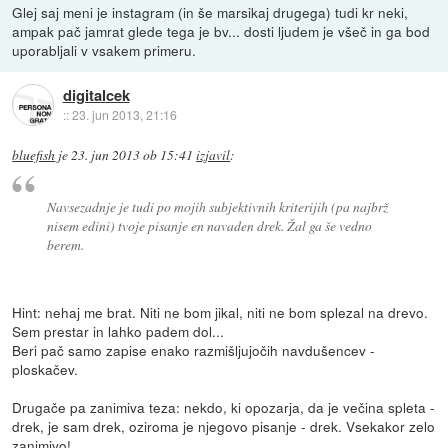
Glej saj meni je instagram (in še marsikaj drugega) tudi kr neki,
ampak pač jamrat glede tega je bv... dosti ljudem je všeč in ga bod
uporabljali v vsakem primeru.
digitalcek
::
23. jun 2013, 21:16
bluefish
je
23. jun 2013 ob 15:41
izjavil
:
Navsezadnje je tudi po mojih subjektivnih kriterijih (pa najbrž
nisem edini) tvoje pisanje en navaden drek. Žal ga še vedno
berem.
Hint: nehaj me brat. Niti ne bom jikal, niti ne bom splezal na drevo.
Sem prestar in lahko padem dol...
Beri pač samo zapise enako razmišljujočih navdušencev -
ploskačev.
Drugače pa zanimiva teza: nekdo, ki opozarja, da je večina spleta -
drek, je sam drek, oziroma je njegovo pisanje - drek. Vsekakor zelo
zanimivo!