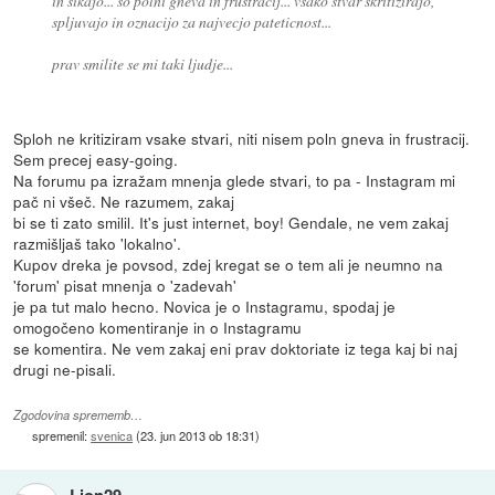
in sikajo... so polni gneva in frustracij... vsako stvar skritizirajo,
spljuvajo in oznacijo za najvecjo pateticnost...
prav smilite se mi taki ljudje...
Sploh ne kritiziram vsake stvari, niti nisem poln gneva in frustracij.
Sem precej easy-going.
Na forumu pa izražam mnenja glede stvari, to pa - Instagram mi
pač ni všeč. Ne razumem, zakaj
bi se ti zato smilil. It's just internet, boy! Gendale, ne vem zakaj
razmišljaš tako 'lokalno'.
Kupov dreka je povsod, zdej kregat se o tem ali je neumno na
'forum' pisat mnenja o 'zadevah'
je pa tut malo hecno. Novica je o Instagramu, spodaj je
omogočeno komentiranje in o Instagramu
se komentira. Ne vem zakaj eni prav doktoriate iz tega kaj bi naj
drugi ne-pisali.
Zgodovina sprememb…
spremenil:
svenica
(
23. jun 2013 ob 18:31
)