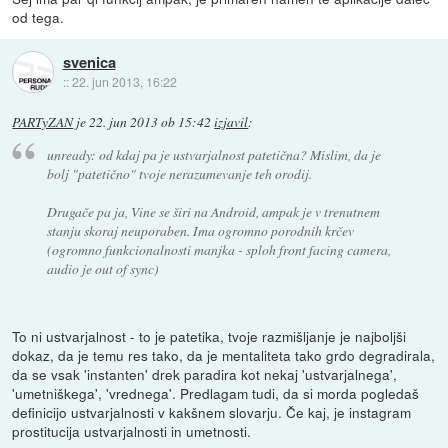
od tega.
svenica
::
22. jun 2013, 16:22
PARTyZAN
je
22. jun 2013 ob 15:42
izjavil
:
unready: od kdaj pa je ustvarjalnost patetična? Mislim, da je
bolj "patetično" tvoje nerazumevanje teh orodij.
Drugače pa ja, Vine se širi na Android, ampak je v trenutnem
stanju skoraj neuporaben. Ima ogromno porodnih krčev
(ogromno funkcionalnosti manjka - sploh front facing camera,
audio je out of sync)
To ni ustvarjalnost - to je patetika, tvoje razmišljanje je najboljši
dokaz, da je temu res tako, da je mentaliteta tako grdo degradirala,
da se vsak 'instanten' drek paradira kot nekaj 'ustvarjalnega',
'umetniškega', 'vrednega'. Predlagam tudi, da si morda pogledaš
definicijo ustvarjalnosti v kakšnem slovarju. Če kaj, je instagram
prostitucija ustvarjalnosti in umetnosti.