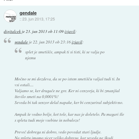
gendale
::
23. jun 2013, 17:25
digitalcek
je
23. jun 2013 ob 11:09
izjavil
:
gendale
je
22. jun 2013 ob 23:16
izjavil
:
splet je smetišče, ampak ti si tisti, ki se valja po
njemu
Močno se mi dozdeva, da se po istem smetišču valjaš tudi ti. In
vsi ostali....
Valjamo se, ker drugače ne gre. Ker ni cenzorja, ki bi zmanjšal
število smeti na 0,0001%!
Seveda bi tak senzor delal napake, ker bi cenzuriral subjektivno.
Ampak še vedno bolje, kot tole, kar nas je doletelo. Pa magari šle
s spleta tudi moje vsebine in nebuloze!
Preveč dobrega ni dobro, vedo povedat stari ljudje.
Na spletu imamo sicer veliko dobrega, kar seveda ne škodi,