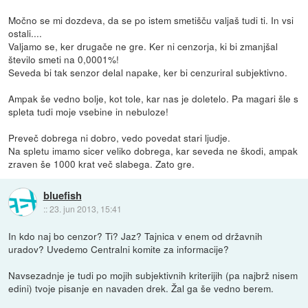
Močno se mi dozdeva, da se po istem smetišču valjaš tudi ti. In vsi
ostali....
Valjamo se, ker drugače ne gre. Ker ni cenzorja, ki bi zmanjšal
število smeti na 0,0001%!
Seveda bi tak senzor delal napake, ker bi cenzuriral subjektivno.
Ampak še vedno bolje, kot tole, kar nas je doletelo. Pa magari šle s
spleta tudi moje vsebine in nebuloze!
Preveč dobrega ni dobro, vedo povedat stari ljudje.
Na spletu imamo sicer veliko dobrega, kar seveda ne škodi, ampak
zraven še 1000 krat več slabega. Zato gre.
bluefish
::
23. jun 2013, 15:41
In kdo naj bo cenzor? Ti? Jaz? Tajnica v enem od državnih
uradov? Uvedemo Centralni komite za informacije?
Navsezadnje je tudi po mojih subjektivnih kriterijih (pa najbrž nisem
edini) tvoje pisanje en navaden drek. Žal ga še vedno berem.