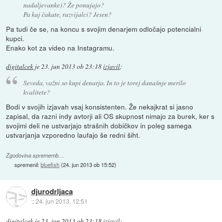
nadaljevanke)? Že ponujajo?
Pa kaj čakate, razvijalci? Jesen?
Pa tudi če se, na koncu s svojim denarjem odločajo potencialni
kupci.
Enako kot za video na Instagramu.
digitalcek
je
23. jun 2013 ob 23:18
izjavil
:
Seveda, važni so kupi denarja. In to je torej današnje merilo
kvalitete?
Bodi v svojih izjavah vsaj konsistenten. Že nekajkrat si jasno
zapisal, da razni indy avtorji ali OS skupnost nimajo za burek, ker s
svojimi deli ne ustvarjajo strašnih dobičkov in poleg samega
ustvarjanja vzporedno laufajo še redni šiht.
Zgodovina sprememb…
spremenil:
bluefish
(
24. jun 2013 ob 15:52
)
djurodrljaca
::
24. jun 2013, 12:51
digitalcek
je
23. jun 2013 ob 23:18
izjavil
: