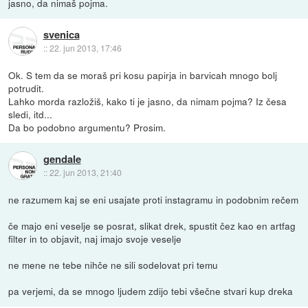
jasno, da nimaš pojma.
svenica
::
22. jun 2013, 17:46
Ok. S tem da se moraš pri kosu papirja in barvicah mnogo bolj
potrudit.
Lahko morda razložiš, kako ti je jasno, da nimam pojma? Iz česa
sledi, itd...
Da bo podobno argumentu? Prosim.
gendale
::
22. jun 2013, 21:40
ne razumem kaj se eni usajate proti instagramu in podobnim rečem
če majo eni veselje se posrat, slikat drek, spustit čez kao en artfag
filter in to objavit, naj imajo svoje veselje
ne mene ne tebe nihče ne sili sodelovat pri temu
pa verjemi, da se mnogo ljudem zdijo tebi všečne stvari kup dreka