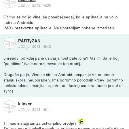
::
22. jun 2013, 14:35
Očitno se bojijo Vine, še posebej sedaj, ko je aplikacija na voljo
tudi na Androidu.
IMO - brezvezne aplikacije. Ne uporabljam nobene izmed teh.
PARTyZAN
::
22. jun 2013, 15:42
unready: od kdaj pa je ustvarjalnost patetična? Mislim, da je bolj
"patetično" tvoje nerazumevanje teh orodij.
Drugače pa ja, Vine se širi na Android, ampak je v trenutnem
stanju skoraj neuporaben. Ima ogromno porodnih krčev (ogromno
funkcionalnosti manjka - sploh front facing camera, audio je out of
sync)
klinker
::
22. jun 2013, 16:11
Ti imas instagram za ustvarjalno orodje?
Sej ima par ql funkcij ampak, je primaren namen te aplikacije dalec