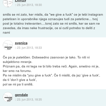
Lion29
::
23. jun 2013, 18:30
smilis se mi zato, ker mislis, da "we give a fuck" ce je tebi instagram
pateticen in uporabnike njega oznacujes tudi za pateticne... tvoj
post je totalno irelevanten....torej zato se mi smilis, ker se sam ne
zavedas, da imas neke frustracije, ce si cutil potrebo to deliti z
nami
svenica
::
23. jun 2013, 18:33
Če pa je
Dobesedno zasnovan je tako. To niti ni
patetičen.
subjektivno mnenje.
Priznam pa, da mi tega ne bi bilo treba reči. Again, smešno mi je,
ker smo na forumu.
Pa ne mislim da "you give a fuck". Če ti misliš, da jaz 'give a fuck',
da ti 'don't give a fuck',
pol se mi pa ti smiliš.
gendale
::
23. jun 2013, 18:35