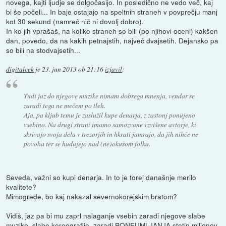
novega, kajti ljudje se dolgočasijo. In posledično ne vedo več, kaj
bi še počeli... In baje ostajajo na speltnih straneh v povprečju manj
kot 30 sekund (namreč nič ni dovolj dobro).
In ko jih vprašaš, na koliko straneh so bili (po njihovi oceni) kakšen
dan, povedo, da na kakih petnajstih, največ dvajsetih. Dejansko pa
so bili na stodvajsetih...
digitalcek
je
23. jun 2013 ob 21:16
izjavil
:
Tudi jaz do njegove muzike nimam dobrega mnenja, vendar se
zaradi tega ne mečem po tleh.
Aja, pa kljub temu je zaslužil kupe denarja, z zastonj ponujeno
vsebino. Na drugi strani imamo samozvane vzvišene avtorje, ki
skrivajo svoja dela v trezorjih in hkrati jamrajo, da jih nihče ne
povoha ter se hudujejo nad (ne)okusom folka.
Seveda, važni so kupi denarja. In to je torej današnje merilo
kvalitete?
Mimogrede, bo kaj nakazal severnokorejskim bratom?
Vidiš, jaz pa bi mu zaprl nalaganje vsebin zaradi njegove slabe
muzike, slabe koreografije, zaradi PONEUMLJANJA stotin miljonov