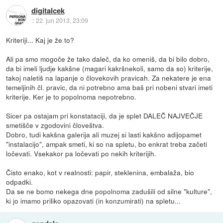
digitalcek
::
22. jun 2013, 23:09
Kriteriji... Kaj je že to?
Ali pa smo mogoče že tako daleč, da ko omeniš, da bi bilo dobro,
da bi imeli ljudje kakšne (magari kakršnekoli, samo da so) kriterije,
takoj naletiš na lapanje o človekovih pravicah. Za nekatere je ena
temeljinih čl. pravic, da ni potrebno ama baš pri nobeni stvari imeti
kriterije. Ker je to popolnoma nepotrebno.
Sicer pa ostajam pri konstataciji, da je splet DALEČ NAJVEČJE
smetišče v zgodovini človeštva.
Dobro, tudi kakšna galerija ali muzej si lasti kakšno adijopamet
"instalacijo", ampak smeti, ki so na spletu, bo enkrat treba začeti
ločevati. Vsekakor pa ločevati po nekih kriterijih.
Čisto enako, kot v realnosti: papir, steklenina, embalaža, bio
odpadki.
Da se ne bomo nekega dne popolnoma zadušili od silne "kulture",
ki jo imamo priliko opazovati (in konzumirati) na spletu...