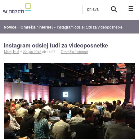
☰
Novice
»
Omrežja / internet
»
Instagram odslej tudi za videoposnetke
Instagram odslej tudi za videoposnetke
Matej Huš
::
22. jun 2013
ob 14:07
Omrežja / internet