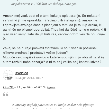
ampak zraven še 1000 krat več slabega. Zato gre.
Ampak moj vsak post ni o tem, kako je splet sranje. So nekateri
servisi, ki jih ne uporabljam (recimo glih instagram), ampak ne
zapravljam svojega časa s pisanjem o tem, da je to kup dreka, ki
ga nihče ne bi smel uporabljat. Ti pa kot da iščeš teme o rečeh, ki ti
niso všeč samo zato da jih kritziraš, čeprav dobro veš da bo učinek
0.
Zakaj se ne bi raje posvetil storitvam, ki so ti všeč in poskušal
njihove prednosti predstavit večim ljudem?
Mogoče celo napišeš novico o katerem od njih in jo objavil na st in
s tem razširil naša obzorja? A ni to bolj veliko bolj konstruktivno?
svenica
::
23. jun 2013, 18:27
Lion29
je
23. jun 2013 ob 03:00
izjavil
:
@unready: najbolj pateticni so mi ljudje, ki skoz neki pljuvajo