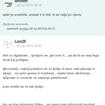
gendale
::
22. jun 2013, 23:16
splet je smetišče, ampak ti si tisti, ki se valja po njemu
Zgodovina sprememb…
spremenil:
gendale
(
22. jun 2013 ob 23:17
)
Lion29
::
23. jun 2013, 03:00
shit no digitalcek... sprijazni se, get over it... pa da bi se vsaj tega
drzal kaj pridigas...
@unready: najbolj pateticni so mi ljudje, ki skoz neki pljuvajo in
sikajo... so polni gneva in frustracij... vsako stvar skritizirajo,
spljuvajo in oznacijo za najvecjo pateticnost...
prav smilite se mi taki ljudje...
kar se tice instagram Videa... se nisem imel priloznosti sprobat...