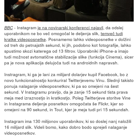
- Instagram
je na novinarski konferenci najavil
, da odslej
BBC
uporabnikom ne bo več omogočal le deljenja slik,
temveč tudi
kratke videoposnetke
. Posnamemo lahko videoposnetke v dolžini
od treh do petnajstih sekund, ki jih, podobno kot fotografije, lahko
spustimo skozi katerega od 13 filtrov. Uporabniki iPhone-a imajo
tudi možnost avtomatične stabilizacije slike (funkcija Cinema), sicer
pa je nova aplikacija delujoča tudi na androidnih napravah.
Instragram, ki ga je lani za milijard dolarjev kupil Facebook, bo z
novo funkcionalnostjo konkuriral Twitterjevemu Vinu. Slednji takisto
ponuja nalaganje videoposnetkov, ki pa so omejeni na šest
sekund. V Instagramu pravijo, da je zanje 15 sekund tista prava
meja med izraznostjo in kratkostjo. Poleg Twitterjeve storitve Vine
in Instagrama deljenje posnetkov omogočata še Flickr, kjer so
omejeni na 90 sekund, in Tout, kjer je meja tudi pri 15 sekundah.
Instagram ima 130 milijonov uporabnikov, ki so doslej nanj naložili
16 milijard slik. Videli bomo, kako dobro bodo sprejeli nalaganje
videoposnetkov.