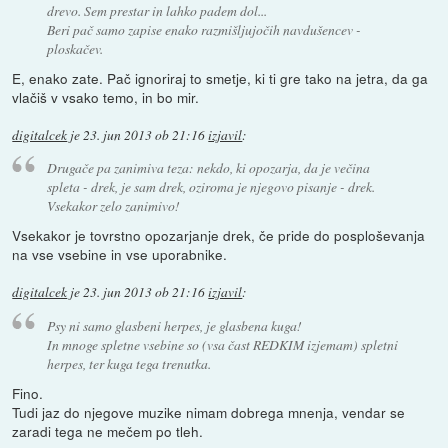
drevo. Sem prestar in lahko padem dol...
Beri pač samo zapise enako razmišljujočih navdušencev -
ploskačev.
E, enako zate. Pač ignoriraj to smetje, ki ti gre tako na jetra, da ga
vlačiš v vsako temo, in bo mir.
digitalcek
je
23. jun 2013 ob 21:16
izjavil
:
Drugače pa zanimiva teza: nekdo, ki opozarja, da je večina
spleta - drek, je sam drek, oziroma je njegovo pisanje - drek.
Vsekakor zelo zanimivo!
Vsekakor je tovrstno opozarjanje drek, če pride do posploševanja
na vse vsebine in vse uporabnike.
digitalcek
je
23. jun 2013 ob 21:16
izjavil
:
Psy ni samo glasbeni herpes, je glasbena kuga!
In mnoge spletne vsebine so (vsa čast REDKIM izjemam) spletni
herpes, ter kuga tega trenutka.
Fino.
Tudi jaz do njegove muzike nimam dobrega mnenja, vendar se
zaradi tega ne mečem po tleh.