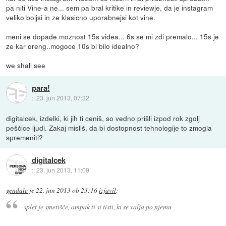
pa niti Vine-a ne... sem pa bral kritike in reviewje, da je instagram
veliko boljsi in ze klasicno uporabnejsi kot vine.
meni se dopade moznost 15s videa... 6s se mi zdi premalo... 15s je
ze kar oreng..mogoce 10s bi bilo idealno?
we shall see
para!
::
23. jun 2013, 07:32
digitalcek, izdelki, ki jih ti ceniš, so vedno prišli izpod rok zgolj
peščice ljudi. Zakaj misliš, da bi dostopnost tehnologije to zmogla
spremeniti?
digitalcek
::
23. jun 2013, 11:09
gendale
je
22. jun 2013 ob 23:16
izjavil
:
splet je smetišče, ampak ti si tisti, ki se valja po njemu