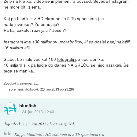
Zelo na kratko: video se implementira povsod. Seveda Instagram
ne more biti izjema.
Kaj pa hladilnik z HD ekranom in 5 Tb spominom (za
nadaljevanke)? Že ponujajo?
Pa kaj čakate, razvijalci? Jesen?
Instagram ima 130 milijonov uporabnikov, ki so doslej nanj naložili
16 milijard slik.
Slabo. Le malo več kot 100
fotografij
po uporabniku.
16 miljard slik pa ljudje do danes NA SREČO še niso naslikali. Še
tega se manjka...
Zgodovina sprememb…
spremenil:
digitalcek
(
23. jun 2013 ob 23:28
)
bluefish
::
24. jun 2013, 12:43
digitalcek
je
23. jun 2013 ob 23:24
izjavil
:
Kaj pa hladilnik z HD ekranom in 5 Tb spominom (za