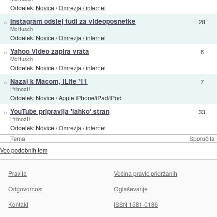
Oddelek:
Novice
/
Omrežja / internet
»
Instagram odslej tudi za videoposnetke
28
McHusch
Oddelek:
Novice
/
Omrežja / internet
»
Yahoo Video zapira vrata
6
McHusch
Oddelek:
Novice
/
Omrežja / internet
»
Nazaj k Macom, iLife '11
7
PrimozR
Oddelek:
Novice
/
Apple iPhone/iPad/iPod
»
YouTube pripravlja 'lahko' stran
33
PrimozR
Oddelek:
Novice
/
Omrežja / internet
Tema
Sporočila
Več podobnih tem
Pravila
Večina pravic pridržanih
Odgovornost
Oglaševanje
Kontakt
ISSN 1581-0186