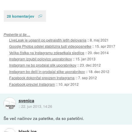
28 komentarjev
Preberite si še…
LiveLeak je ugasnil po petnajstih letih delovanja
::
8. maj 2021
Google Photos odslej stabilizira tudi videoposnetke
::
15. apr 2017
Velika čistka na Instagramu zdesetkala sledilce
::
20. dec 2014
Instagram izgubil polovico uporabnikov
::
15. jan 2013
Instagram ne bo prodajal slik uporabnikov
::
23. dec 2012
Instagram bo delil in prodajal slike uporabnikov
::
18. dec 2012
Facebook dokončal prevzem Instagrama
::
7. sep 2012
Facebook prevzel Instagram
::
10. apr 2012
svenica
::
22. jun 2013, 14:26
Še več načinov za patetike, da so patetični.
black ice