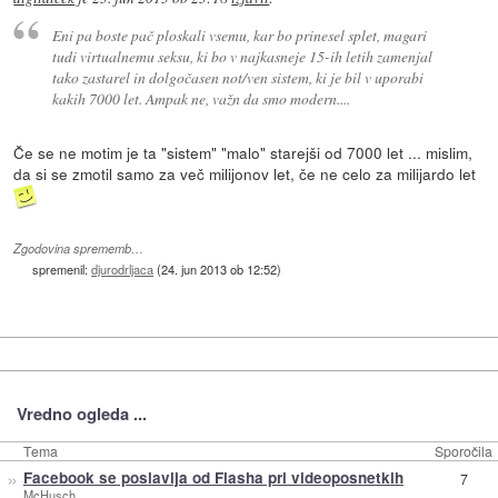
Eni pa boste pač ploskali vsemu, kar bo prinesel splet, magari
tudi virtualnemu seksu, ki bo v najkasneje 15-ih letih zamenjal
tako zastarel in dolgočasen not/ven sistem, ki je bil v uporabi
kakih 7000 let. Ampak ne, važn da smo modern....
Če se ne motim je ta "sistem" "malo" starejši od 7000 let ... mislim,
da si se zmotil samo za več milijonov let, če ne celo za milijardo let
Zgodovina sprememb…
spremenil:
djurodrljaca
(
24. jun 2013 ob 12:52
)
Vredno ogleda ...
Tema
Sporočila
»
Facebook se poslavlja od Flasha pri videoposnetkih
7
McHusch