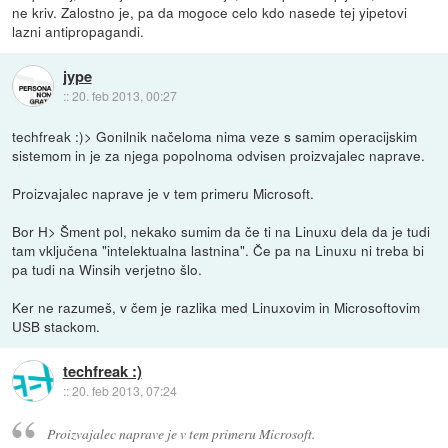
ne kriv. Zalostno je, pa da mogoce celo kdo nasede tej yipetovi
lazni antipropagandi.
jype
::
20. feb 2013, 00:27
techfreak :)> Gonilnik načeloma nima veze s samim operacijskim
sistemom in je za njega popolnoma odvisen proizvajalec naprave.
Proizvajalec naprave je v tem primeru Microsoft.
Bor H> Šment pol, nekako sumim da če ti na Linuxu dela da je tudi
tam vključena "intelektualna lastnina". Če pa na Linuxu ni treba bi
pa tudi na Winsih verjetno šlo.
Ker ne razumeš, v čem je razlika med Linuxovim in Microsoftovim
USB stackom.
techfreak :)
::
20. feb 2013, 07:24
Proizvajalec naprave je v tem primeru Microsoft.