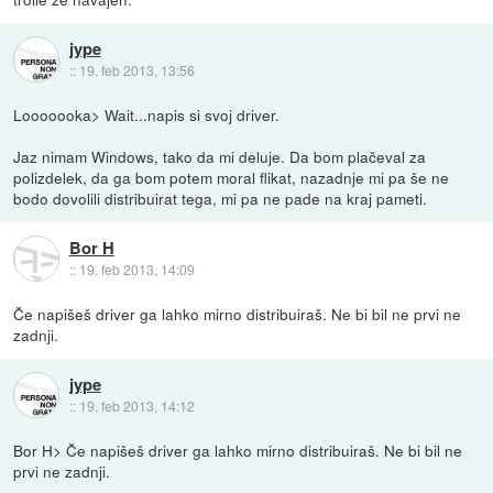
jype
::
19. feb 2013, 13:56
Looooooka> Wait...napis si svoj driver.
Jaz nimam Windows, tako da mi deluje. Da bom plačeval za
polizdelek, da ga bom potem moral flikat, nazadnje mi pa še ne
bodo dovolili distribuirat tega, mi pa ne pade na kraj pameti.
Bor H
::
19. feb 2013, 14:09
Če napišeš driver ga lahko mirno distribuiraš. Ne bi bil ne prvi ne
zadnji.
jype
::
19. feb 2013, 14:12
Bor H> Če napišeš driver ga lahko mirno distribuiraš. Ne bi bil ne
prvi ne zadnji.