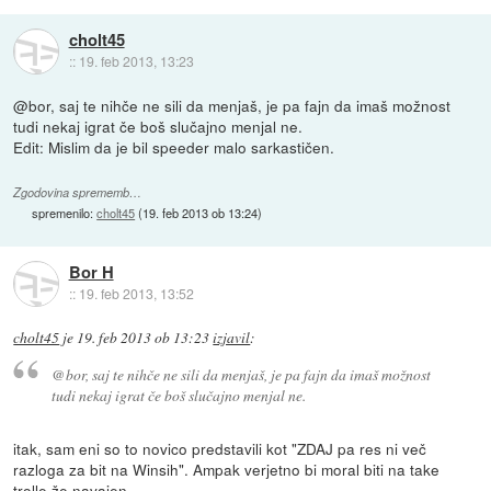
cholt45
::
19. feb 2013, 13:23
@bor, saj te nihče ne sili da menjaš, je pa fajn da imaš možnost
tudi nekaj igrat če boš slučajno menjal ne.
Edit: Mislim da je bil speeder malo sarkastičen.
Zgodovina sprememb…
spremenilo:
cholt45
(
19. feb 2013 ob 13:24
)
Bor H
::
19. feb 2013, 13:52
cholt45
je
19. feb 2013 ob 13:23
izjavil
:
@bor, saj te nihče ne sili da menjaš, je pa fajn da imaš možnost
tudi nekaj igrat če boš slučajno menjal ne.
itak, sam eni so to novico predstavili kot "ZDAJ pa res ni več
razloga za bit na Winsih". Ampak verjetno bi moral biti na take
trolle že navajen.