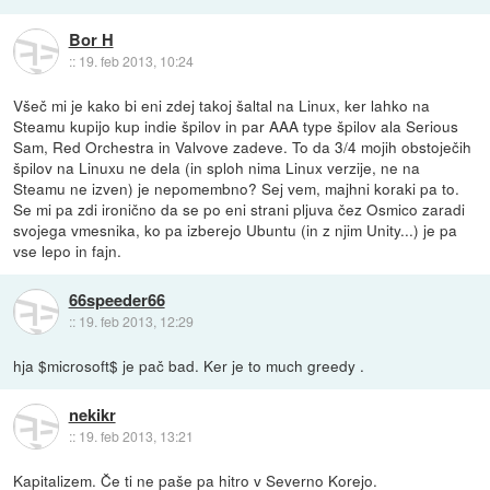
Bor H
::
19. feb 2013, 10:24
Všeč mi je kako bi eni zdej takoj šaltal na Linux, ker lahko na
Steamu kupijo kup indie špilov in par AAA type špilov ala Serious
Sam, Red Orchestra in Valvove zadeve. To da 3/4 mojih obstoječih
špilov na Linuxu ne dela (in sploh nima Linux verzije, ne na
Steamu ne izven) je nepomembno? Sej vem, majhni koraki pa to.
Se mi pa zdi ironično da se po eni strani pljuva čez Osmico zaradi
svojega vmesnika, ko pa izberejo Ubuntu (in z njim Unity...) je pa
vse lepo in fajn.
66speeder66
::
19. feb 2013, 12:29
hja $microsoft$ je pač bad. Ker je to much greedy .
nekikr
::
19. feb 2013, 13:21
Kapitalizem. Če ti ne paše pa hitro v Severno Korejo.