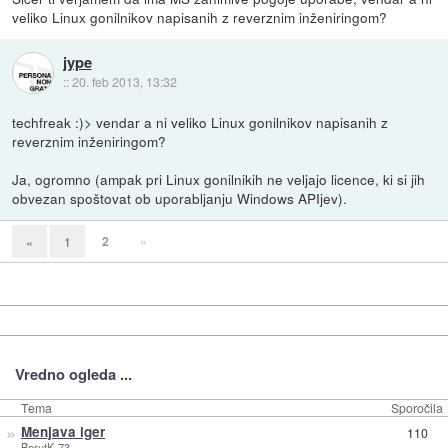
veliko Linux gonilnikov napisanih z reverznim inženiringom?
jype
::
20. feb 2013, 13:32
techfreak :)> vendar a ni veliko Linux gonilnikov napisanih z
reverznim inženiringom?
Ja, ogromno (ampak pri Linux gonilnikih ne veljajo licence, ki si jih
obvezan spoštovat ob uporabljanju Windows APIjev).
2
»
«
1
Vredno ogleda ...
Tema
Sporočila
»
Menjava iger
110
BorutK-73