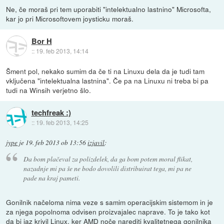
Ne, če moraš pri tem uporabiti "intelektualno lastnino" Microsofta,
kar jo pri Microsoftovem joysticku moraš.
Bor H
::
19. feb 2013, 14:14
Šment pol, nekako sumim da če ti na Linuxu dela da je tudi tam
vključena "intelektualna lastnina". Če pa na Linuxu ni treba bi pa
tudi na Winsih verjetno šlo.
techfreak :)
::
19. feb 2013, 14:25
jype
je
19. feb 2013 ob 13:56
izjavil
:
Da bom plačeval za polizdelek, da ga bom potem moral flikat,
nazadnje mi pa še ne bodo dovolili distribuirat tega, mi pa ne
pade na kraj pameti.
Gonilnik načeloma nima veze s samim operacijskim sistemom in je
za njega popolnoma odvisen proizvajalec naprave. To je tako kot
da bi jaz krivil Linux, ker AMD noče narediti kvalitetnega gonilnika