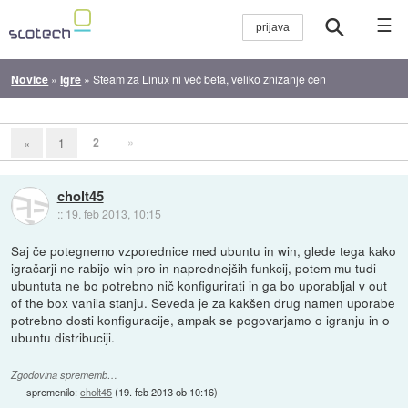
☰
Novice
»
Igre
»
Steam za Linux ni več beta, veliko znižanje cen
2
»
«
1
cholt45
::
19. feb 2013, 10:15
Saj če potegnemo vzporednice med ubuntu in win, glede tega kako
igračarji ne rabijo win pro in naprednejših funkcij, potem mu tudi
ubuntuta ne bo potrebno nič konfigurirati in ga bo uporabljal v out
of the box vanila stanju. Seveda je za kakšen drug namen uporabe
potrebno dosti konfiguracije, ampak se pogovarjamo o igranju in o
ubuntu distribuciji.
Zgodovina sprememb…
spremenilo:
cholt45
(
19. feb 2013 ob 10:16
)