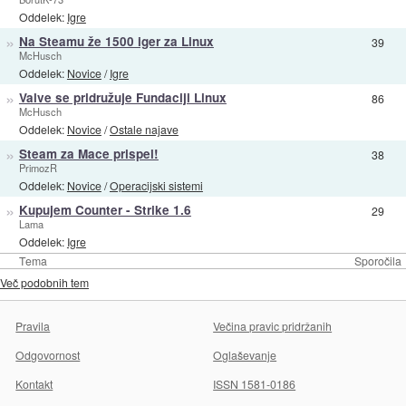
Oddelek:
Igre
»
Na Steamu že 1500 iger za Linux
39
McHusch
Oddelek:
Novice
/
Igre
»
Valve se pridružuje Fundaciji Linux
86
McHusch
Oddelek:
Novice
/
Ostale najave
»
Steam za Mace prispel!
38
PrimozR
Oddelek:
Novice
/
Operacijski sistemi
»
Kupujem Counter - Strike 1.6
29
Lama
Oddelek:
Igre
Tema
Sporočila
Več podobnih tem
Pravila
Večina pravic pridržanih
Odgovornost
Oglaševanje
Kontakt
ISSN 1581-0186