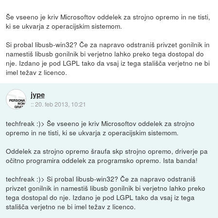
Še vseeno je kriv Microsoftov oddelek za strojno opremo in ne tisti,
ki se ukvarja z operacijskim sistemom.
Si probal libusb-win32? Če za napravo odstraniš privzet gonilnik in
namestiš libusb gonilnik bi verjetno lahko preko tega dostopal do
nje. Izdano je pod LGPL tako da vsaj iz tega stališča verjetno ne bi
imel težav z licenco.
jype
::
20. feb 2013, 10:21
techfreak :)> Še vseeno je kriv Microsoftov oddelek za strojno
opremo in ne tisti, ki se ukvarja z operacijskim sistemom.
Oddelek za strojno opremo šraufa skp strojno opremo, driverje pa
očitno programira oddelek za programsko opremo. Ista banda!
techfreak :)> Si probal libusb-win32? Če za napravo odstraniš
privzet gonilnik in namestiš libusb gonilnik bi verjetno lahko preko
tega dostopal do nje. Izdano je pod LGPL tako da vsaj iz tega
stališča verjetno ne bi imel težav z licenco.