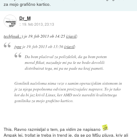
za mojo grafično kartico.
Dr_M
::
19. feb 2013, 23:13
techfreak :)
je
19. feb 2013 ob 14:25
izjavil
:
jype
je
19. feb 2013 ob 13:56
izjavil
:
Da bom plačeval za polizdelek, da ga bom potem
moral flikat, nazadnje mi pa še ne bodo dovolili
distribuirat tega, mi pa ne pade na kraj pameti.
Gonilnik načeloma nima veze s samim operacijskim sistemom in
je za njega popolnoma odvisen proizvajalec naprave. To je tako
kot da bi jaz krivil Linux, ker AMD noče narediti kvalitetnega
gonilnika za mojo grafično kartico.
This. Ravno razmisljal o tem, pa vidim ze napisano
Ampak lej, trollat je treba in trend je, da se po MSu pljuva, kriv ali