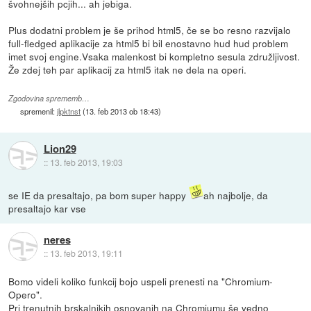
švohnejših pcjih... ah jebiga.
Plus dodatni problem je še prihod html5, če se bo resno razvijalo
full-fledged aplikacije za html5 bi bil enostavno hud hud problem
imet svoj engine.Vsaka malenkost bi kompletno sesula združljivost.
Že zdej teh par aplikacij za html5 itak ne dela na operi.
Zgodovina sprememb…
spremenil:
jlpktnst
(
13. feb 2013 ob 18:43
)
Lion29
::
13. feb 2013, 19:03
se IE da presaltajo, pa bom super happy
ah najbolje, da
presaltajo kar vse
neres
::
13. feb 2013, 19:11
Bomo videli koliko funkcij bojo uspeli prenesti na "Chromium-
Opero".
Pri trenutnih brskalnikih osnovanih na Chromiumu še vedno