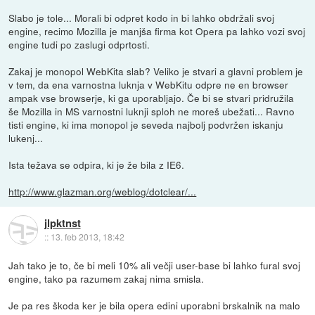
Slabo je tole... Morali bi odpret kodo in bi lahko obdržali svoj
engine, recimo Mozilla je manjša firma kot Opera pa lahko vozi svoj
engine tudi po zaslugi odprtosti.
Zakaj je monopol WebKita slab? Veliko je stvari a glavni problem je
v tem, da ena varnostna luknja v WebKitu odpre ne en browser
ampak vse browserje, ki ga uporabljajo. Če bi se stvari pridružila
še Mozilla in MS varnostni luknji sploh ne moreš ubežati... Ravno
tisti engine, ki ima monopol je seveda najbolj podvržen iskanju
lukenj...
Ista težava se odpira, ki je že bila z IE6.
http://www.glazman.org/weblog/dotclear/...
jlpktnst
::
13. feb 2013, 18:42
Jah tako je to, če bi meli 10% ali večji user-base bi lahko fural svoj
engine, tako pa razumem zakaj nima smisla.
Je pa res škoda ker je bila opera edini uporabni brskalnik na malo