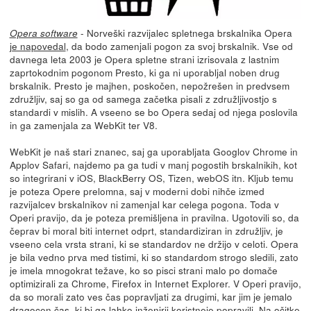
- Norveški razvijalec spletnega brskalnika Opera
Opera software
je napovedal
, da bodo zamenjali pogon za svoj brskalnik. Vse od
davnega leta 2003 je Opera spletne strani izrisovala z lastnim
zaprtokodnim pogonom Presto, ki ga ni uporabljal noben drug
brskalnik. Presto je majhen, poskočen, nepožrešen in predvsem
združljiv, saj so ga od samega začetka pisali z združljivostjo s
standardi v mislih. A vseeno se bo Opera sedaj od njega poslovila
in ga zamenjala za WebKit ter V8.
WebKit je naš stari znanec, saj ga uporabljata Googlov Chrome in
Applov Safari, najdemo pa ga tudi v manj pogostih brskalnikih, kot
so integrirani v iOS, BlackBerry OS, Tizen, webOS itn. Kljub temu
je poteza Opere prelomna, saj v moderni dobi nihče izmed
razvijalcev brskalnikov ni zamenjal kar celega pogona. Toda v
Operi pravijo, da je poteza premišljena in pravilna. Ugotovili so, da
čeprav bi moral biti internet odprt, standardiziran in združljiv, je
vseeno cela vrsta strani, ki se standardov ne držijo v celoti. Opera
je bila vedno prva med tistimi, ki so standardom strogo sledili, zato
je imela mnogokrat težave, ko so pisci strani malo po domače
optimizirali za Chrome, Firefox in Internet Explorer. V Operi pravijo,
da so morali zato ves čas popravljati za drugimi, kar jim je jemalo
dragocen čas, ki bi ga lahko inženirji koristneje popravili. Na očitke