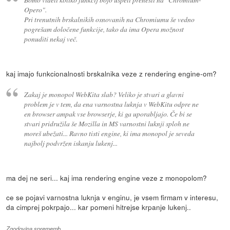
Opero".
Pri trenutnih brskalnikih osnovanih na Chromiumu še vedno
pogrešam določene funkcije, tako da ima Opera možnost
ponuditi nekaj več.
kaj imajo funkcionalnosti brskalnika veze z rendering engine-om?
Zakaj je monopol WebKita slab? Veliko je stvari a glavni
problem je v tem, da ena varnostna luknja v WebKitu odpre ne
en browser ampak vse browserje, ki ga uporabljajo. Če bi se
stvari pridružila še Mozilla in MS varnostni luknji sploh ne
moreš ubežati... Ravno tisti engine, ki ima monopol je seveda
najbolj podvržen iskanju lukenj...
ma dej ne seri... kaj ima rendering engine veze z monopolom?
ce se pojavi varnostna luknja v enginu, je vsem firmam v interesu,
da cimprej pokrpajo... kar pomeni hitrejse krpanje lukenj..
Zgodovina sprememb…