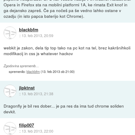
Opera in Firefox sta na mobilni platformi 1A, ke rimata Exit knof in
ga dejansko zapreš. Če pa nočeš pa še vedno lahko ostane v
ozadju (in isto papca baterijo kot Chrome).
blackbfm
::
13. feb 2013, 20:59
webkit je zakon, dela tip top tako na pc kot na tel, brez kakršnihkoli
modifikacij in css js whatever hackov
Zgodovina sprememb…
spremenilo:
blackbfm
(
13. feb 2013 ob 21:00
)
jlpktnst
::
13. feb 2013, 21:38
Dragonfly je bil res dober... je pa res da ima tud chrome soliden
devkit.
filip007
::
13. feb 2013, 22:00