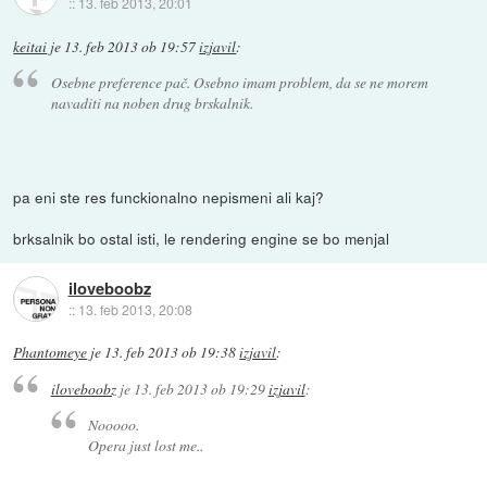
::
13. feb 2013, 20:01
keitai
je
13. feb 2013 ob 19:57
izjavil
:
Osebne preference pač. Osebno imam problem, da se ne morem
navaditi na noben drug brskalnik.
pa eni ste res funckionalno nepismeni ali kaj?
brksalnik bo ostal isti, le rendering engine se bo menjal
iloveboobz
::
13. feb 2013, 20:08
Phantomeye
je
13. feb 2013 ob 19:38
izjavil
:
iloveboobz
je
13. feb 2013 ob 19:29
izjavil
:
Nooooo.
Opera just lost me..