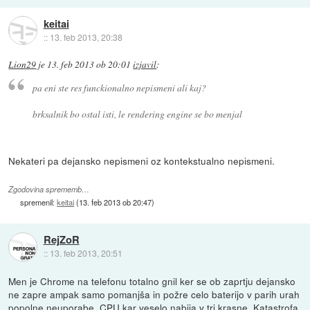
keitai
::
13. feb 2013, 20:38
Lion29
je
13. feb 2013 ob 20:01
izjavil
:
pa eni ste res funckionalno nepismeni ali kaj?
brksalnik bo ostal isti, le rendering engine se bo menjal
Nekateri pa dejansko nepismeni oz kontekstualno nepismeni.
Zgodovina sprememb…
spremenil:
keitai
(
13. feb 2013 ob 20:47
)
RejZoR
::
13. feb 2013, 20:51
Men je Chrome na telefonu totalno gnil ker se ob zaprtju dejansko
ne zapre ampak samo pomanjša in požre celo baterijo v parih urah
popolne neuporabe. CPU kar veselo nabija v tri krasne. Katastrofa.