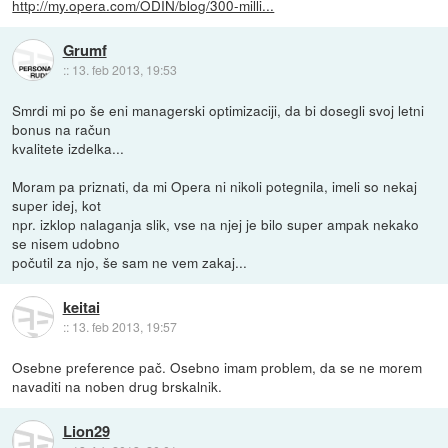
http://my.opera.com/ODIN/blog/300-milli...
Grumf
::
13. feb 2013, 19:53
Smrdi mi po še eni managerski optimizaciji, da bi dosegli svoj letni
bonus na račun
kvalitete izdelka...
Moram pa priznati, da mi Opera ni nikoli potegnila, imeli so nekaj
super idej, kot
npr. izklop nalaganja slik, vse na njej je bilo super ampak nekako
se nisem udobno
počutil za njo, še sam ne vem zakaj...
keitai
::
13. feb 2013, 19:57
Osebne preference pač. Osebno imam problem, da se ne morem
navaditi na noben drug brskalnik.
Lion29