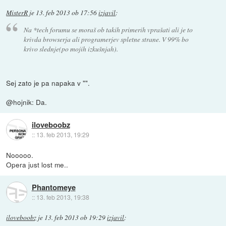
MisterR
je
13. feb 2013 ob 17:56
izjavil
:
Na *tech forumu se moraš ob takih primerih vprašati ali je to
krivda browserja ali programerjev spletne strane. V 99% bo
krivo slednje(po mojih izkušnjah).
Sej zato je pa napaka v "".
@hojnik: Da.
iloveboobz
::
13. feb 2013, 19:29
Nooooo.
Opera just lost me..
Phantomeye
::
13. feb 2013, 19:38
iloveboobz
je
13. feb 2013 ob 19:29
izjavil
: