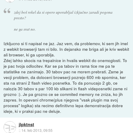
zdej boš rekel da si opero uporabljal izkjučno zaradi pogona
presto?
ne ga srat no.
Izkljucno si ti napisal ne jaz. Jaz vem, da problemov, ki sem jih imel
z webkit browserji tam ni bilo. In dejansko me briga ali je kriv webkit
ali browser, ki ga uporablja.
Zdej lahko skocis na trepalnice in hvalis webkit do onemoglosti. To
je pac tvoja odlocitev. Kar se pa tabov in rama tice me pa te
statistike ne zanimajo. 30 tabov pac ne morem prebrati. Zame je
vecji problem, da doloceni browserji pozrejo 600 mb spomina, ker
sta na strani 2 flash video posnetka. To da ponucajo 2 gb, ce
nalozis 30 tabov s par 100 kb slikami in flash videposnetki zame ni
grozno :). Je pa grozno ce se commited memory ne zniza, ko jih
zapres. In opevani chrome(plus njegova "vsak plugin ma svoj
process" logika) sta recimo definitivno lepa demonstracija dobre
ideje, ki v praksi pac ne deluje.
jlpktnst
::
14. feb 2013, 09:55