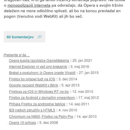
o
monopolizaciji interneta
pa odvračajo, da Opera s svojim tržnim
deležem ne more odločilno vplivati, ali bo na koncu prevladal en
pogon (trenutno vodi WebKit) ali jih bo več.
60 komentarjev
Preberite si še…
Opera kupila razvijalce GameMakerja
::
25. jan 2021
Internet Explorer ni več prvi brskalnik
::
3. maj 2016
Brskaj s posluhom: iz Opere zraste Vivaldi
::
27. jan 2015
Firefox bo prispel tudi na iOS
::
3. dec 2014
Google razcepil WebKit v Blink
::
5. apr 2013
Firefoxa za iOS in Windows RT ne bo
::
12. mar 2013
Firefox za Android z domačim vmesnikom
::
17. maj 2012
Prihaja Firefox za androidne tablice
::
14. sep 2011
IE9 najbolj združljiv s HTML5
::
4. nov 2010
Chromium na N900, Firefox na Palm Pre
::
14. apr 2010
Opera 10 prihaja
::
5. dec 2008