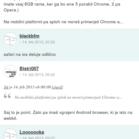
imate vsaj 8GB rama, ker ga bo ene 5 porabil Chrome, 2 pa
Opera.)
Na mobilni platformi pa sploh ne moreš primerjati Chrome-a...
blackbfm
::
14. feb 2013, 00:33
safari na ios deluje odlično
Bistri007
::
14. feb 2013, 00:42
Jst
je
14. feb 2013 ob 00:08
izjavil
:
Na mobilni platformi pa sploh ne moreš primerjati Chrome-a...
Saj to je point. Zato pa imaš vgrajeni Android browser, ki je isto na
webkit.
Looooooka
::
14. feb 2013, 03:07