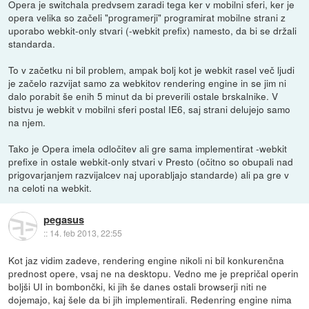
Opera je switchala predvsem zaradi tega ker v mobilni sferi, ker je
opera velika so začeli "programerji" programirat mobilne strani z
uporabo webkit-only stvari (-webkit prefix) namesto, da bi se držali
standarda.
To v začetku ni bil problem, ampak bolj kot je webkit rasel več ljudi
je začelo razvijat samo za webkitov rendering engine in se jim ni
dalo porabit še enih 5 minut da bi preverili ostale brskalnike. V
bistvu je webkit v mobilni sferi postal IE6, saj strani delujejo samo
na njem.
Tako je Opera imela odločitev ali gre sama implementirat -webkit
prefixe in ostale webkit-only stvari v Presto (očitno so obupali nad
prigovarjanjem razvijalcev naj uporabljajo standarde) ali pa gre v
na celoti na webkit.
pegasus
::
14. feb 2013, 22:55
Kot jaz vidim zadeve, rendering engine nikoli ni bil konkurenčna
prednost opere, vsaj ne na desktopu. Vedno me je prepričal operin
boljši UI in bombončki, ki jih še danes ostali browserji niti ne
dojemajo, kaj šele da bi jih implementirali. Redenring engine nima