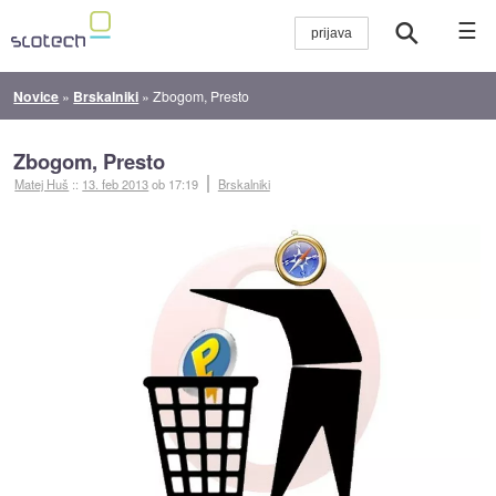
☰
Novice
»
Brskalniki
»
Zbogom, Presto
Zbogom, Presto
Matej Huš
::
13. feb 2013
ob 17:19
Brskalniki