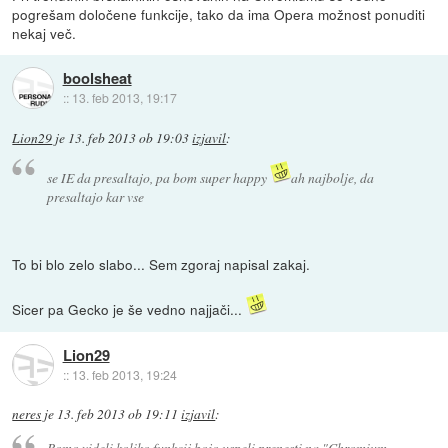
pogrešam določene funkcije, tako da ima Opera možnost ponuditi
nekaj več.
boolsheat
::
13. feb 2013, 19:17
Lion29
je
13. feb 2013 ob 19:03
izjavil
:
se IE da presaltajo, pa bom super happy
ah najbolje, da
presaltajo kar vse
To bi blo zelo slabo... Sem zgoraj napisal zakaj.
Sicer pa Gecko je še vedno najjači...
Lion29
::
13. feb 2013, 19:24
neres
je
13. feb 2013 ob 19:11
izjavil
:
Bomo videli koliko funkcij bojo uspeli prenesti na "Chromium-