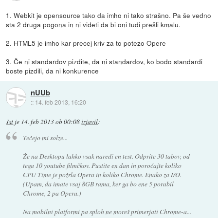
1. Webkit je opensource tako da imho ni tako strašno. Pa še vedno
sta 2 druga pogona in ni videti da bi oni tudi prešli kmalu.
2. HTML5 je imho kar precej kriv za to potezo Opere
3. Če ni standardov pizdite, da ni standardov, ko bodo standardi
boste pizdili, da ni konkurence
nUUb
::
14. feb 2013, 16:20
Jst
je
14. feb 2013 ob 00:08
izjavil
:
Tečejo mi solze...
Že na Desktopu lahko vsak naredi en test. Odprite 30 tabov, od
tega 10 youtube filmčkov. Pustite en dan in poročajte koliko
CPU Time je požrla Opera in koliko Chrome. Enako za I/O.
(Upam, da imate vsaj 8GB rama, ker ga bo ene 5 porabil
Chrome, 2 pa Opera.)
Na mobilni platformi pa sploh ne moreš primerjati Chrome-a...