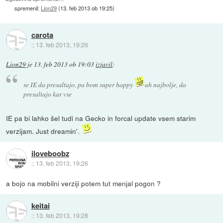
spremenil:
Lion29
(
13. feb 2013 ob 19:25
)
carota
::
13. feb 2013, 19:26
Lion29
je
13. feb 2013 ob 19:03
izjavil
:
se IE da presaltajo, pa bom super happy
ah najbolje, da
presaltajo kar vse
IE pa bi lahko šel tudi na Gecko in forcal update vsem starim
verzijam. Just dreamin'.
iloveboobz
::
13. feb 2013, 19:26
a bojo na mobilni verziji potem tut menjal pogon ?
keitai
::
13. feb 2013, 19:28