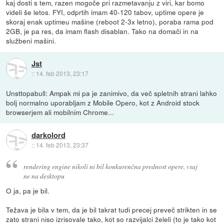
kaj dosti s tem, razen mogoče pri razmetavanju z viri, kar bomo
videli še letos. FYI, odprtih imam 40-120 tabov, uptime opere je
skoraj enak uptimeu mašine (reboot 2-3x letno), poraba rama pod
2GB, je pa res, da imam flash disablan. Tako na domači in na
službeni mašini.
Jst
::
14. feb 2013, 23:17
Unsttopabull: Ampak mi pa je zanimivo, da več spletnih strani lahko
bolj normalno uporabljam z Mobile Opero, kot z Android stock
browserjem ali mobilnim Chrome...
darkolord
::
14. feb 2013, 23:37
rendering engine nikoli ni bil konkurenčna prednost opere, vsaj
ne na desktopu
O ja, pa je bil.
Težava je bila v tem, da je bil takrat tudi precej preveč strikten in se
zato strani niso izrisovale tako, kot so razvijalci želeli (to je tako kot