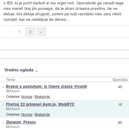
v IE6, ki je požrl karkoli si mu vrgel not). Uporabniki ga zaradi tega
niso marali (kaj jim pomaga, da je stran izrisana pravilno, če ne
deluje, kot deluje drugod), potem pa tudi razvijalci niso zanj nikoli
razvijali, kar se nadaljuje še danes...
«
1
2
»
Vredno ogleda ...
Tema
Sporočila
»
Brskaj s posluhom: iz Opere zraste Vivaldi
45
McHusch
Oddelek:
Novice
/
Brskalniki
»
Firefox 22 prinesel Asm.js, WebRTC
15
McHusch
Oddelek:
Novice
/
Brskalniki
»
Zbogom, Presto
60
McHusch