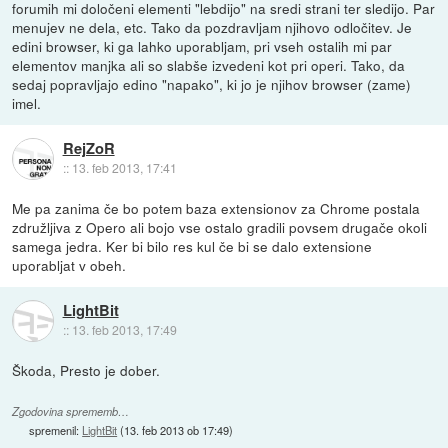
forumih mi določeni elementi "lebdijo" na sredi strani ter sledijo. Par
menujev ne dela, etc. Tako da pozdravljam njihovo odločitev. Je
edini browser, ki ga lahko uporabljam, pri vseh ostalih mi par
elementov manjka ali so slabše izvedeni kot pri operi. Tako, da
sedaj popravljajo edino "napako", ki jo je njihov browser (zame)
imel.
RejZoR
::
13. feb 2013, 17:41
Me pa zanima če bo potem baza extensionov za Chrome postala
združljiva z Opero ali bojo vse ostalo gradili povsem drugače okoli
samega jedra. Ker bi bilo res kul če bi se dalo extensione
uporabljat v obeh.
LightBit
::
13. feb 2013, 17:49
Škoda, Presto je dober.
Zgodovina sprememb…
spremenil:
LightBit
(
13. feb 2013 ob 17:49
)