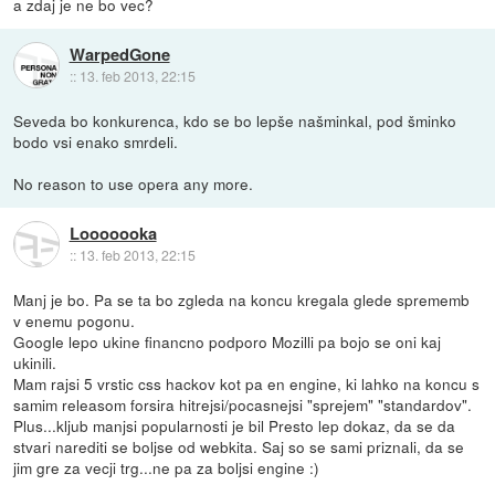
a zdaj je ne bo vec?
WarpedGone
::
13. feb 2013, 22:15
Seveda bo konkurenca, kdo se bo lepše našminkal, pod šminko
bodo vsi enako smrdeli.
No reason to use opera any more.
Looooooka
::
13. feb 2013, 22:15
Manj je bo. Pa se ta bo zgleda na koncu kregala glede sprememb
v enemu pogonu.
Google lepo ukine financno podporo Mozilli pa bojo se oni kaj
ukinili.
Mam rajsi 5 vrstic css hackov kot pa en engine, ki lahko na koncu s
samim releasom forsira hitrejsi/pocasnejsi "sprejem" "standardov".
Plus...kljub manjsi popularnosti je bil Presto lep dokaz, da se da
stvari narediti se boljse od webkita. Saj so se sami priznali, da se
jim gre za vecji trg...ne pa za boljsi engine :)