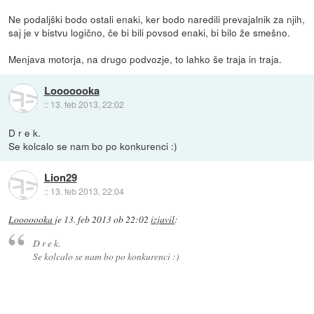
Ne podaljški bodo ostali enaki, ker bodo naredili prevajalnik za njih,
saj je v bistvu logično, če bi bili povsod enaki, bi bilo že smešno.
Menjava motorja, na drugo podvozje, to lahko še traja in traja.
Looooooka
::
13. feb 2013, 22:02
D r e k.
Se kolcalo se nam bo po konkurenci :)
Lion29
::
13. feb 2013, 22:04
Looooooka
je
13. feb 2013 ob 22:02
izjavil
:
D r e k.
Se kolcalo se nam bo po konkurenci :)