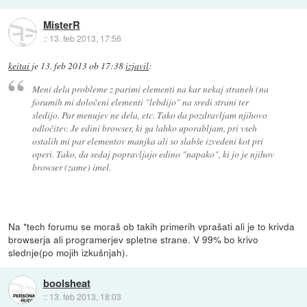
MisterR
::
13. feb 2013, 17:56
keitai
je
13. feb 2013 ob 17:38
izjavil
:
Meni dela probleme z parimi elementi na kar nekaj straneh (na
forumih mi določeni elementi "lebdijo" na sredi strani ter
sledijo. Par menujev ne dela, etc. Tako da pozdravljam njihovo
odločitev. Je edini browser, ki ga lahko uporabljam, pri vseh
ostalih mi par elementov manjka ali so slabše izvedeni kot pri
operi. Tako, da sedaj popravljajo edino "napako", ki jo je njihov
browser (zame) imel.
Na *tech forumu se moraš ob takih primerih vprašati ali je to krivda
browserja ali programerjev spletne strane. V 99% bo krivo
slednje(po mojih izkušnjah).
boolsheat
::
13. feb 2013, 18:03