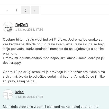
«
1
2
»
RejZoR
::
13. feb 2013, 17:36
Osebno bi to najraje videl tud pri Firefoxu. Jedro naj bo enako za
vse browserje, tko da bo tud razvijalcem lažje, razvijalci pa se bojo
lažje posvečali funkcionalnosti namesto da se zajebavajo s samim
enginom.
Firefox mi je funkcionalno med najboljšimi ampak samo jedro pa je
dost crappy.
Opera 12 po drugi strani mi je prav fajn in tud težav praktično nima
s stranmi, tko da je odločitev sedaj mal čudna. Ampak če se jim tko
zdi prav, zakaj pa ne.
keitai
::
13. feb 2013, 17:38
Meni dela probleme z parimi elementi na kar nekaj straneh (na