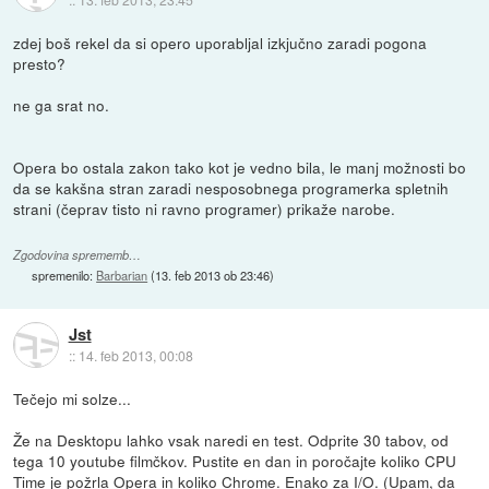
zdej boš rekel da si opero uporabljal izkjučno zaradi pogona
presto?
ne ga srat no.
Opera bo ostala zakon tako kot je vedno bila, le manj možnosti bo
da se kakšna stran zaradi nesposobnega programerka spletnih
strani (čeprav tisto ni ravno programer) prikaže narobe.
Zgodovina sprememb…
spremenilo:
Barbarian
(
13. feb 2013 ob 23:46
)
Jst
::
14. feb 2013, 00:08
Tečejo mi solze...
Že na Desktopu lahko vsak naredi en test. Odprite 30 tabov, od
tega 10 youtube filmčkov. Pustite en dan in poročajte koliko CPU
Time je požrla Opera in koliko Chrome. Enako za I/O. (Upam, da