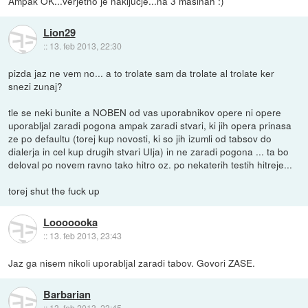
Ampak OK...verjetno je nakljucje...na 3 masinah :)
Lion29
::
13. feb 2013, 22:30
pizda jaz ne vem no... a to trolate sam da trolate al trolate ker
snezi zunaj?
tle se neki bunite a NOBEN od vas uporabnikov opere ni opere
uporabljal zaradi pogona ampak zaradi stvari, ki jih opera prinasa
ze po defaultu (torej kup novosti, ki so jih izumli od tabsov do
dialerja in cel kup drugih stvari UIja) in ne zaradi pogona ... ta bo
deloval po novem ravno tako hitro oz. po nekaterih testih hitreje...
torej shut the fuck up
Looooooka
::
13. feb 2013, 23:43
Jaz ga nisem nikoli uporabljal zaradi tabov. Govori ZASE.
Barbarian
::
13. feb 2013, 23:45