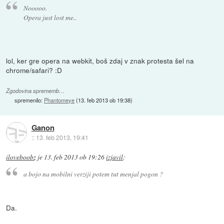
Nooooo.
Opera just lost me..
lol, ker gre opera na webkit, boš zdaj v znak protesta šel na
chrome/safari? :D
Zgodovina sprememb…
spremenilo:
Phantomeye
(
13. feb 2013 ob 19:38
)
Ganon
::
13. feb 2013, 19:41
iloveboobz
je
13. feb 2013 ob 19:26
izjavil
:
a bojo na mobilni verziji potem tut menjal pogon ?
Da.