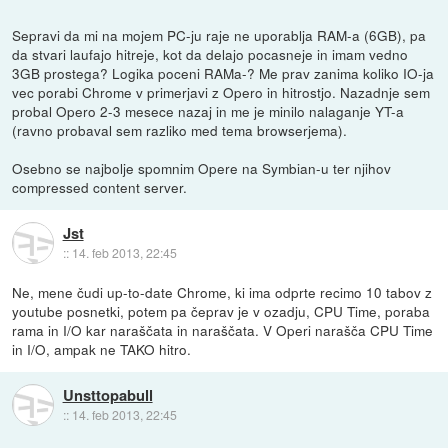
Sepravi da mi na mojem PC-ju raje ne uporablja RAM-a (6GB), pa
da stvari laufajo hitreje, kot da delajo pocasneje in imam vedno
3GB prostega? Logika poceni RAMa-? Me prav zanima koliko IO-ja
vec porabi Chrome v primerjavi z Opero in hitrostjo. Nazadnje sem
probal Opero 2-3 mesece nazaj in me je minilo nalaganje YT-a
(ravno probaval sem razliko med tema browserjema).
Osebno se najbolje spomnim Opere na Symbian-u ter njihov
compressed content server.
Jst
::
14. feb 2013, 22:45
Ne, mene čudi up-to-date Chrome, ki ima odprte recimo 10 tabov z
youtube posnetki, potem pa čeprav je v ozadju, CPU Time, poraba
rama in I/O kar naraščata in naraščata. V Operi narašča CPU Time
in I/O, ampak ne TAKO hitro.
Unsttopabull
::
14. feb 2013, 22:45