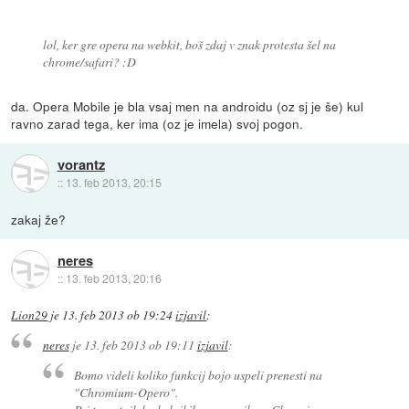
lol, ker gre opera na webkit, boš zdaj v znak protesta šel na
chrome/safari? :D
da. Opera Mobile je bla vsaj men na androidu (oz sj je še) kul
ravno zarad tega, ker ima (oz je imela) svoj pogon.
vorantz
::
13. feb 2013, 20:15
zakaj že?
neres
::
13. feb 2013, 20:16
Lion29
je
13. feb 2013 ob 19:24
izjavil
:
neres
je
13. feb 2013 ob 19:11
izjavil
:
Bomo videli koliko funkcij bojo uspeli prenesti na
"Chromium-Opero".