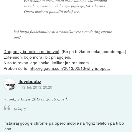
Pri trenutnih brskalnikih osnovanih na Chromiumu
še vedno pogrešam določene funkcije, tako da ima
Opera možnost ponuditi nekaj več.
kaj imajo funkcionalnosti brskalnika veze z rendering engine-
om?
Dragonfly-ja recimo ne bo več
. (Bo pa bržkone nekaj podobnega.)
Extensioni bojo morali bit prilagojeni.
Niso to ravno lego kocke, kolikor jaz razumem.
Preberi še to:
http://gigaom.com/2013/02/13/why-is-ope...
iloveboobz
::
13. feb 2013, 20:20
vorantz
je
13. feb 2013 ob 20:15
izjavil
:
zakaj že?
inštaliraj google chrome pa opero mobile na 1ghz telefon pa ti bo
jasn.