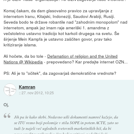
Komaj čakam, da dam glasovalno pravico za upravljanje z
internetom Iranu, Kitajski, Indoneziji, Saudovi Arabiji, Rusiji.
Seveda bodo te države robantile nad "zahodnim monopolom" nad
internetom, ampak jaz imam raje ameriški 1. amandma z
večstoletno ustavno tradicijo kot karkoli drugega na svetu. Še
širjenje Mein Kampfa je ustavno zaščiten govor, prav tako
kritiziranje islama.
Ali hočete, da bo tole -
Defamation of religion and the United
Nations @ Wikipedia
- prepovedano? Kar predajte internet OZN...
PS: Ali je to "očitek", da zagovarjaš demokratične vrednote?
Kamran
::
27. nov 2012, 10:25
Oj,
Jih pa še kako skrbi. Nedavno ušli dokumenti namreč kažejo, da
se ITU resno boji polomije v stilu SOPE in potem ACTE, zato so
tudi že najeli več uglednih svetovnih marketinških hiš, da bi
novo ureditev prikazali v čim bolj pozitivni, nedolžni luči.