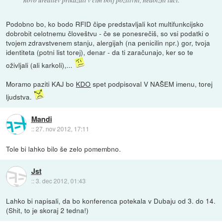
Podobno bo, ko bodo RFID čipe predstavljali kot multifunkcijsko
dobrobit celotnemu človeštvu - če se ponesrečiš, so vsi podatki o
tvojem zdravstvenem stanju, alergijah (na penicilin npr.) gor, tvoja
identiteta (potni list torej), denar - da ti zaračunajo, ker so te
oživljali (ali karkoli),...
Moramo paziti KAJ bo
KDO
spet podpisoval V NAŠEM imenu, torej
ljudstva.
Mandi
::
27. nov 2012, 17:11
Tole bi lahko bilo še zelo pomembno.
Jst
::
3. dec 2012, 01:43
Lahko bi napisali, da bo konferenca potekala v Dubaju od 3. do 14.
(Shit, to je skoraj 2 tedna!)