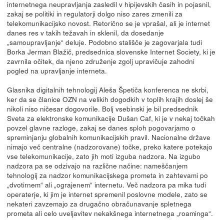
internetnega neupravljanja zasledil v hipijevskih časih in pojasnil,
zakaj se politiki in regulatorji dolgo niso zares zmenili za
telekomunikacijsko novost. Retorično se je vprašal, ali je internet
danes res v takih težavah in sklenil, da dosedanje
„samoupravljanje“ deluje. Podobno stališče je zagovarjala tudi
Borka Jerman Blažič, predsednica slovenske Internet Society, ki je
zavrnila očitek, da njeno združenje zgolj upravičuje zahodni
pogled na upravljanje interneta.
Glasnika digitalnih tehnologij Aleša Špetiča konferenca ne skrbi,
ker da se članice OZN na velikih dogodkih v toplih krajih doslej še
nikoli niso ničesar dogovorile. Bolj vsebinski je bil predsednik
Sveta za elektronske komunikacije Dušan Caf, ki je v nekaj točkah
povzel glavne razloge, zakaj se danes sploh pogovarjamo o
spreminjanju globalnih komunikacijskih pravil. Nacionalne države
nimajo več centralne (nadzorovane) točke, preko katere potekajo
vse telekomunikacije, zato jih moti izguba nadzora. Na izgubo
nadzora pa se odzivajo na različne načine: nameščanjem
tehnologij za nadzor komunikacijskega prometa in zahtevami po
„dvotirnem“ ali „ograjenem“ internetu. Več nadzora pa mika tudi
operaterje, ki jim je internet spremenil poslovne modele, zato se
nekateri zavzemajo za drugačno obračunavanje spletnega
prometa ali celo uveljavitev nekakšnega internetnega „roaminga“.