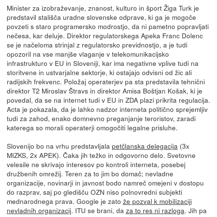
Minister za izobraževanje, znanost, kulturo in šport Žiga Turk je
predstavil stališča uradne slovenske odprave, ki ga je mogoče
povzeti s staro programersko modrostjo, da ni pametno popravljati
nečesa, kar deluje. Direktor regulatorskega Apeka Franc Dolenc
se je načeloma strinjal z regulatorsko previdnostjo, a je tudi
opozoril na vse manjše vlaganje v telekomunikacijsko
infrastrukturo v EU in Sloveniji, kar ima negativne vplive tudi na
storitvene in ustvarjalne sektorje, ki ostajajo odvisni od žic ali
radijskih frekvenc. Položaj operaterjev pa sta predstavila tehnični
direktor T2 Miroslav Štravs in direktor Amisa Boštjan Košak, ki je
povedal, da se na internet tudi v EU in ZDA plazi prikrita regulacija.
Acta je pokazala, da je lahko nadzor interneta politično sprejemljiv
tudi za zahod, enako domnevno preganjanje teroristov, zaradi
katerega so morali operaterji omogočiti legalne prisluhe.
Slovenijo bo na vrhu predstavljala
petčlanska delegacija
(3x
MIZKS, 2x APEK). Čaka jih težko in odgovorno delo. Svetovne
velesile ne skrivajo interesov po kontroli interneta, posebej
družbenih omrežij. Teren za to jim bo domač; nevladne
organizacije, novinarji in javnost bodo namreč omejeni v dostopu
do razprav, saj po gledišču OZN niso polnovredni subjekti
mednarodnega prava. Google je zato
že pozval k mobilizaciji
nevladnih organizacij
. ITU se brani, da
za to res ni razloga
. Jih pa