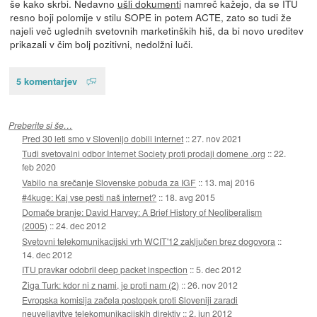
še kako skrbi. Nedavno
ušli dokumenti
namreč kažejo, da se ITU
resno boji polomije v stilu SOPE in potem ACTE, zato so tudi že
najeli več uglednih svetovnih marketinških hiš, da bi novo ureditev
prikazali v čim bolj pozitivni, nedolžni luči.
5 komentarjev
Preberite si še…
Pred 30 leti smo v Slovenijo dobili internet
::
27. nov 2021
Tudi svetovalni odbor Internet Society proti prodaji domene .org
::
22.
feb 2020
Vabilo na srečanje Slovenske pobuda za IGF
::
13. maj 2016
#4kuge: Kaj vse pesti naš internet?
::
18. avg 2015
Domače branje: David Harvey: A Brief History of Neoliberalism
(2005)
::
24. dec 2012
Svetovni telekomunikacijski vrh WCIT'12 zaključen brez dogovora
::
14. dec 2012
ITU pravkar odobril deep packet inspection
::
5. dec 2012
Žiga Turk: kdor ni z nami, je proti nam (2)
::
26. nov 2012
Evropska komisija začela postopek proti Sloveniji zaradi
neuveljavitve telekomunikacijskih direktiv
::
2. jun 2012