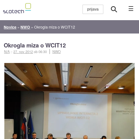
☰
Novice
»
NWO
»
Okrogla miza o WCIT12
Okrogla miza o WCIT12
N/A
::
27. nov 2012
ob 06:30
NWO