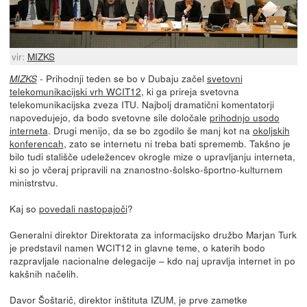
vir:
MIZKS
- Prihodnji teden se bo v Dubaju začel
svetovni
MIZKS
telekomunikacijski vrh WCIT12
, ki ga prireja svetovna
telekomunikacijska zveza ITU. Najbolj dramatični komentatorji
napovedujejo, da bodo svetovne sile določale
prihodnjo usodo
interneta
. Drugi menijo, da se bo zgodilo še manj kot na
okoljskih
konferencah
, zato se internetu ni treba bati sprememb. Takšno je
bilo tudi stališče udeležencev okrogle mize o upravljanju interneta,
ki so jo včeraj pripravili na znanostno-šolsko-športno-kulturnem
ministrstvu.
Kaj so
povedali nastopajoči
?
Generalni direktor Direktorata za informacijsko družbo Marjan Turk
je predstavil namen WCIT12 in glavne teme, o katerih bodo
razpravljale nacionalne delegacije – kdo naj upravlja internet in po
kakšnih načelih.
Davor Šoštarič, direktor inštituta IZUM, je prve zametke