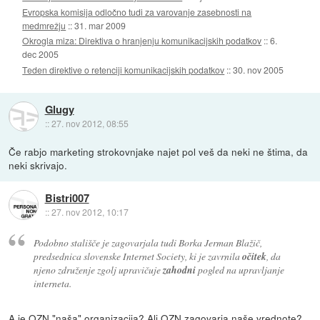
Evropska komisija odločno tudi za varovanje zasebnosti na
medmrežju
::
31. mar 2009
Okrogla miza: Direktiva o hranjenju komunikacijskih podatkov
::
6.
dec 2005
Teden direktive o retenciji komunikacijskih podatkov
::
30. nov 2005
Glugy
::
27. nov 2012, 08:55
Če rabjo marketing strokovnjake najet pol veš da neki ne štima, da
neki skrivajo.
Bistri007
::
27. nov 2012, 10:17
Podobno stališče je zagovarjala tudi Borka Jerman Blažič,
predsednica slovenske Internet Society, ki je zavrnila
očitek
, da
njeno združenje zgolj upravičuje
zahodni
pogled na upravljanje
interneta.
A je OZN "naša" organizacija? Ali OZN zagovarja naše vrednote?