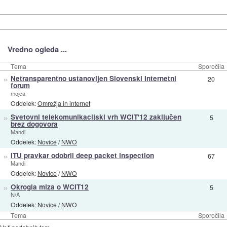
Vredno ogleda ...
Tema
Sporočila
»
Netransparentno ustanovljen Slovenski Internetni
20
forum
mojca
Oddelek:
Omrežja in internet
»
Svetovni telekomunikacijski vrh WCIT'12 zaključen
5
brez dogovora
Mandi
Oddelek:
Novice
/
NWO
»
ITU pravkar odobril deep packet inspection
67
Mandi
Oddelek:
Novice
/
NWO
»
Okrogla miza o WCIT12
5
N/A
Oddelek:
Novice
/
NWO
Tema
Sporočila