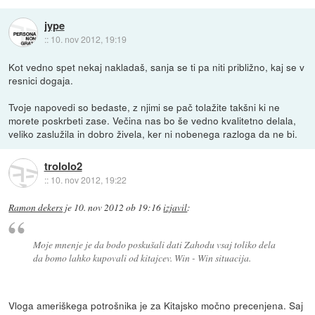
jype
::
10. nov 2012, 19:19
Kot vedno spet nekaj nakladaš, sanja se ti pa niti približno, kaj se v
resnici dogaja.
Tvoje napovedi so bedaste, z njimi se pač tolažite takšni ki ne
morete poskrbeti zase. Večina nas bo še vedno kvalitetno delala,
veliko zaslužila in dobro živela, ker ni nobenega razloga da ne bi.
trololo2
::
10. nov 2012, 19:22
Ramon dekers
je
10. nov 2012 ob 19:16
izjavil
:
Moje mnenje je da bodo poskušali dati Zahodu vsaj toliko dela
da bomo lahko kupovali od kitajcev. Win - Win situacija.
Vloga ameriškega potrošnika je za Kitajsko močno precenjena. Saj