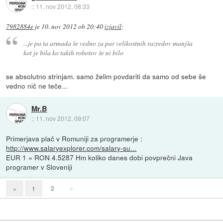
::
11. nov 2012, 08:33
7982884e
je
10. nov 2012 ob 20:40
izjavil
:
...je pa ta armada še vedno za par velikostnih razredov manjša
kot je bila ko takih robotov še ni bilo
se absolutno strinjam. samo želim povdariti da samo od sebe še
vedno nič ne teče...
Mr.B
::
11. nov 2012, 09:07
Primerjava plač v Romuniji za programerje :
http://www.salaryexplorer.com/salary-su...
EUR 1 = RON 4.5287 Hm koliko danes dobi povprečni Java
programer v Sloveniji
2
»
«
1