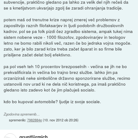
subvencije, praktično gledano pa lahko za velik del njih rečeš da
se s kmetijstvom ukvarjajo zgolj še zaradi ohranjanja tradicije.
potem maš od trenutne krize naprej zmerej več problemov z
zaposlitvijo raznih filofaksarjev in ljudi podobnih družboslovnih
kadrov. pol se pa folk pizdi čez zgradbo sistema, ampak tukej nima
sistem nobene veze - 1000 filozofov, zgodovinarjev in teologov
letno ne bomo rabili nikoli več, razen če bo jedrska vojna mogoče.
zato, ker je bilo zarad krize treba začet šparat in so firme bile
prisiljene začet delat bolj efektivno.
pa pol vseh teh 10 procentov brezposelnih - večina se jih ne bo
prekvalificirala in večina bo trajno brez službe. lahko jim pa
orzaniziraš neke simbolične državno sponzorirane službe, recimo
ustanoviš nov urad ki ne dela nič koristnega, pa imaš praktično
gledano isto zadevo kot če jim plačuješ socialo.
kdo bo kupoval avtomobile? ljudje iz svoje sociale.
Zgodovina sprememb…
spremenilo:
7982884e
(
10. nov 2012 ob 20:26
)
gruntfürmich