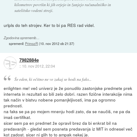
kilometrov površin ki jih orjejo in žanjejo računalniško in
satelitsko vodeni stroji.
urlpls do teh strojev. Ker to bi pa RES rad videl.
Zgodovina sprememb…
spremenil:
PrimozR
(
10. nov 2012 ob 21:37
)
7982884e
::
10. nov 2012, 22:04
Še eden, ki očitno ne ve zakaj se hodi na faks...
enlighten me! več univerz je že ponudilo zastonjske predmete prek
interneta in rezultati so bili zelo dobri. razen fizične interakcije nima
tak način v bistvu nobene pomanjkljivosti, ima pa ogromno
prednosti.
na faks se pa po mojem mnenju hodi zato, da se naučiš, ne pa da
imaš certifikat.
sicer sem pa en predmet že opravil brez da bi enkrat bil na
predavanjih - gledal sem posneta predavanja iz MIT in odnesel več
kot zadost. sicer ni glih to to ampak nekej je.