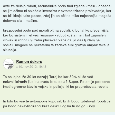
avte že delajo roboti, računalnike bodo tudi zgleda kmalu - dosedaj
se jim očitno ni splačalo investirat v avtomatizirano proizvodnjo, ker
so bili kitajci tako pocen, zdej jih pa očitno mika najcenejša mogoča
delovna sila - mašine.
brezposelni bodo pač morali bit na sociali, ki bo lahko precej višja,
ker bo sistem imel več resursov - robot košta manj kot zaposlen
človek in robotu ni treba plačevat plače oz. jo daš ljudem na
sociali. mogoče se nekaterim ta zadeva sliši grozna ampak taka je
situacija.
Ramon dekers
::
10. nov 2012, 19:48
To so lajnal že 30 let nazaj:) Torej bo kar 80% ali še več
nekvalificiranih ljudi na svetu brez dela? Super. Potem je potrebno
imeti ogromno število vojske in policije, ki bo preprečevala revolte.
In kdo bo vse te avtomobile kupoval, ki jih bodo izdelovali roboti če
pa bodo nekavlificiranci brez dela? Logika tu no go. Sory