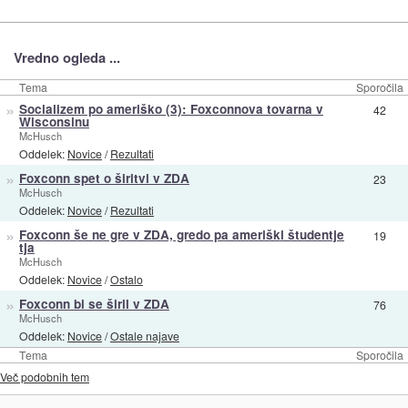
Vredno ogleda ...
Tema
Sporočila
»
Socializem po ameriško (3): Foxconnova tovarna v
42
Wisconsinu
McHusch
Oddelek:
Novice
/
Rezultati
»
Foxconn spet o širitvi v ZDA
23
McHusch
Oddelek:
Novice
/
Rezultati
»
Foxconn še ne gre v ZDA, gredo pa ameriški študentje
19
tja
McHusch
Oddelek:
Novice
/
Ostalo
»
Foxconn bi se širil v ZDA
76
McHusch
Oddelek:
Novice
/
Ostale najave
Tema
Sporočila
Več podobnih tem