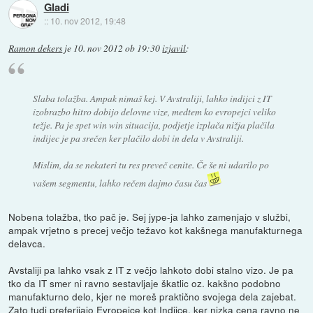
Gladi
::
10. nov 2012, 19:48
Ramon dekers
je
10. nov 2012 ob 19:30
izjavil
:
Slaba tolažba. Ampak nimaš kej. V Avstraliji, lahko indijci z IT
izobrazbo hitro dobijo delovne vize, medtem ko evropejci veliko
težje. Pa je spet win win situacija, podjetje izplača nižja plačila
indijec je pa srečen ker plačilo dobi in dela v Avstraliji.
Mislim, da se nekateri tu res preveč cenite. Če še ni udarilo po
vašem segmentu, lahko rečem dajmo času čas
Nobena tolažba, tko pač je. Sej jype-ja lahko zamenjajo v službi,
ampak vrjetno s precej večjo težavo kot kakšnega manufakturnega
delavca.
Avstaliji pa lahko vsak z IT z večjo lahkoto dobi stalno vizo. Je pa
tko da IT smer ni ravno sestavljaje škatlic oz. kakšno podobno
manufakturno delo, kjer ne moreš praktično svojega dela zajebat.
Zato tudi preferijajo Evropejce kot Indijce, ker nizka cena ravno ne