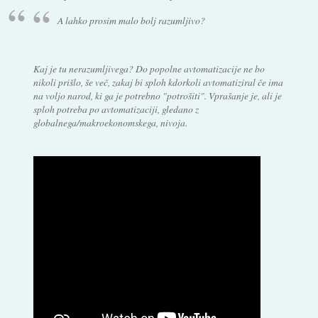
A lahko prosim malo bolj razumljivo?
Kaj je tu nerazumljivega? Do popolne avtomatizacije ne bo
nikoli prišlo, še več, zakaj bi sploh kdorkoli avtomatiziral če ima
na voljo narod, ki ga je potrebno "potrošiti". Vprašanje je, ali je
sploh potreba po avtomatizaciji, gledano z
globalnega/makroekonomskega, nivoja.