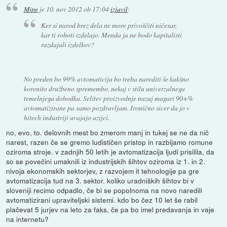
Mipe
je
10. nov 2012 ob 17:04
izjavil
:
Ker si narod brez dela ne more privoščiti ničesar,
kar ti roboti izdelajo. Menda ja ne bodo kapitalisti
razdajali izdelkov?
No preden bo 99% avtomaticija bo treba narediti še kakšno
korenito družbeno spremembo, nekaj v stilu univerzalnega
temelnjega dohodka. Selitev proizvodnje nazaj magari 90+%
avtomatizirane pa samo pozdravljam. Ironično sicer da jo v
hitech industriji uvajajo azijci.
no, evo, to. delovnih mest bo zmerom manj in tukej se ne da nič
narest, razen če se gremo ludističen pristop in razbijamo romune
oziroma stroje. v zadnjih 50 letih je avtomatizacija ljudi prisilila, da
so se povečini umaknili iz industrijskih šihtov oziroma iz 1. in 2.
nivoja ekonomskih sektorjev, z razvojem it tehnologije pa gre
avtomatizacija tud na 3. sektor. koliko uradniških šihtov bi v
sloveniji recimo odpadlo, če bi se popolnoma na novo naredili
avtomatizirani upraviteljski sistemi. kdo bo čez 10 let še rabil
plačevat 5 jurjev na leto za faks, če pa bo imel predavanja in vaje
na internetu?