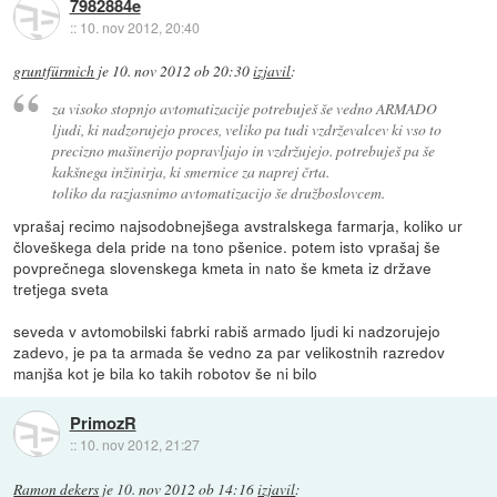
7982884e
::
10. nov 2012, 20:40
gruntfürmich
je
10. nov 2012 ob 20:30
izjavil
:
za visoko stopnjo avtomatizacije potrebuješ še vedno ARMADO
ljudi, ki nadzorujejo proces, veliko pa tudi vzdrževalcev ki vso to
precizno mašinerijo popravljajo in vzdržujejo. potrebuješ pa še
kakšnega inžinirja, ki smernice za naprej črta.
toliko da razjasnimo avtomatizacijo še družboslovcem.
vprašaj recimo najsodobnejšega avstralskega farmarja, koliko ur
človeškega dela pride na tono pšenice. potem isto vprašaj še
povprečnega slovenskega kmeta in nato še kmeta iz države
tretjega sveta
seveda v avtomobilski fabrki rabiš armado ljudi ki nadzorujejo
zadevo, je pa ta armada še vedno za par velikostnih razredov
manjša kot je bila ko takih robotov še ni bilo
PrimozR
::
10. nov 2012, 21:27
Ramon dekers
je
10. nov 2012 ob 14:16
izjavil
: