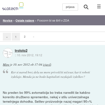
☰
Novice
»
Ostale najave
»
Foxconn bi se širil v ZDA
2
»
«
1
trololo2
::
10. nov 2012, 19:12
Mipe
je
10. nov 2012 ob 17:04
izjavil
:
Ker si narod brez dela ne more privoščiti ničesar, kar ti roboti
izdelajo. Menda ja ne bodo kapitalisti razdajali izdelkov?
No preden bo 99% avtomaticija bo treba narediti še kakšno
korenito družbeno spremembo, nekaj v stilu univerzalnega
temelnjega dohodka. Selitev proizvodnje nazaj magari 90+%