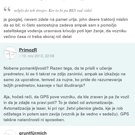
urlpls do teh strojev. Ker to bi pa RES rad videl.
ja googlej, nevem zdele na pamet urlja. john deere traktorji mislim
da so bli; ni čisto samostojna zadeva ampak sam s pomočjo
satelitskega vodenja uravnava krivuljo poti kjer žanje, da vozniku
večino časa ni treba skoraj nič delat
PrimozR
::
10. nov 2012, 22:08
Nobene pomankljivosti? Razen tega, da te prisili v učenje
predmetov, ki se ti takrat ne zdijo zanimivi, ampak se izkažejo ne
samo za uporabne, temveč za nujne, ko pride do razumevanja
težjih predmetov, kasneje v fazi študiranja?
Aja, hočeš reči, da GPS pove vozniku, da kle zraven je pa že vozil
in da je zdajle na pravi poti? To je daleč od avtomatizacije.
Avtomatizacija je laser, ki pri npr. žetvi pšenice gleda, kje je rob
odžetega in potem sam zavija (voznik je še vedno v sedežu). GPS
takšne natančnosti ni sposoben.
gruntfürmich