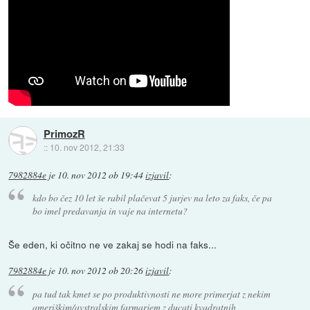
PrimozR
::
10. nov 2012, 21:33
7982884e
je
10. nov 2012 ob 19:44
izjavil
:
kdo bo čez 10 let še rabil plačevat 5 jurjev na leto za faks, če pa
bo imel predavanja in vaje na internetu?
Še eden, ki očitno ne ve zakaj se hodi na faks...
7982884e
je
10. nov 2012 ob 20:26
izjavil
:
pa tud tak kmet se po produktivnosti ne more primerjat z nekim
ameriškim/avstralskim farmarjem z ducati kvadratnih