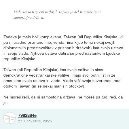
Mah, sej so ti že eni razložil. Tajvan je del Kitajske in ni
samostojna država.
Zadeva je malo bolj kompleksna. Taiwan (ali Republika Kitajska, ki
pa ni uradno priznano ime, vendar ima kljub temu nekaj svojih
diplomatskih predstavništev v priznanih državah) ima svojo ustavo
in svojo vlado. Njihova ustava datira še pred nastankom Ljudske
republike Kitajske.
Taiwan (ali Republika Kitajska) ima svoje volitve in sicer
demokratične večstrankarske volitve, imajo svoj potni list in že
omenjeno svojo ustavo in vlado. Vlada vrši svojo suverenost nad
otokom Taiwan (in še nekaj manjših otočkov).
Ne moreš reči, da ni samostojna država, ne moreš pa tudi reči, da
je.
7982884e
::
10. nov 2012, 20:26