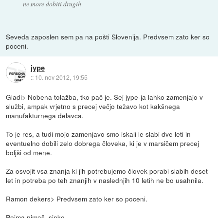
ne more dobiti drugih
Seveda zaposlen sem pa na pošti Slovenija. Predvsem zato ker so
poceni.
jype
::
10. nov 2012, 19:55
Gladi> Nobena tolažba, tko pač je. Sej jype-ja lahko zamenjajo v
službi, ampak vrjetno s precej večjo težavo kot kakšnega
manufakturnega delavca.
To je res, a tudi mojo zamenjavo smo iskali le slabi dve leti in
eventuelno dobili zelo dobrega človeka, ki je v marsičem precej
boljši od mene.
Za osvojit vsa znanja ki jih potrebujemo človek porabi slabih deset
let in potreba po teh znanjih v naslednjih 10 letih ne bo usahnila.
Ramon dekers> Predvsem zato ker so poceni.
Pojma nimaš, sinko.