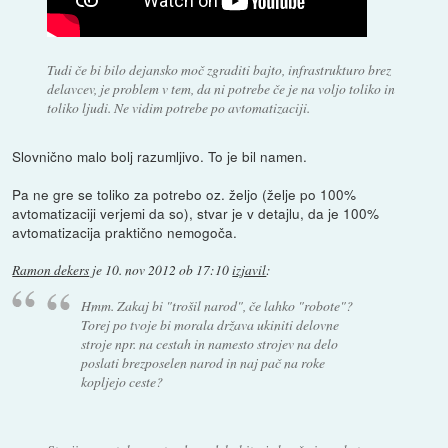
Tudi če bi bilo dejansko moč zgraditi bajto, infrastrukturo brez
delavcev, je problem v tem, da ni potrebe če je na voljo toliko in
toliko ljudi. Ne vidim potrebe po avtomatizaciji.
Slovnično malo bolj razumljivo. To je bil namen.
Pa ne gre se toliko za potrebo oz. željo (želje po 100%
avtomatizaciji verjemi da so), stvar je v detajlu, da je 100%
avtomatizacija praktično nemogoča.
Ramon dekers
je
10. nov 2012 ob 17:10
izjavil
:
Hmm. Zakaj bi "trošil narod", če lahko "robote"?
Torej po tvoje bi morala država ukiniti delovne
stroje npr. na cestah in namesto strojev na delo
poslati brezposelen narod in naj pač na roke
kopljejo ceste?