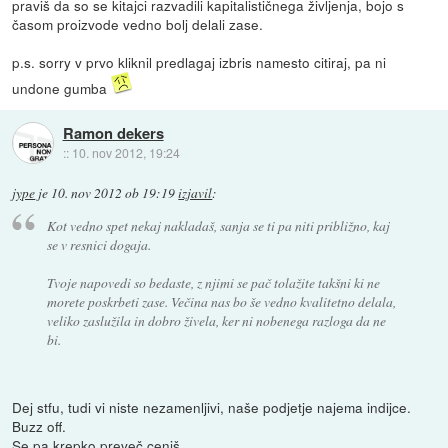
praviš da so se kitajci razvadili kapitalističnega življenja, bojo s
časom proizvode vedno bolj delali zase.
p.s. sorry v prvo kliknil predlagaj izbris namesto citiraj, pa ni
undone gumba
Ramon dekers
::
10. nov 2012, 19:24
jype
je
10. nov 2012 ob 19:19
izjavil
:
Kot vedno spet nekaj nakladaš, sanja se ti pa niti približno, kaj
se v resnici dogaja.
Tvoje napovedi so bedaste, z njimi se pač tolažite takšni ki ne
morete poskrbeti zase. Večina nas bo še vedno kvalitetno delala,
veliko zaslužila in dobro živela, ker ni nobenega razloga da ne
bi.
Dej stfu, tudi vi niste nezamenljivi, naše podjetje najema indijce.
Buzz off.
Se pa krepko preveč ceniš.