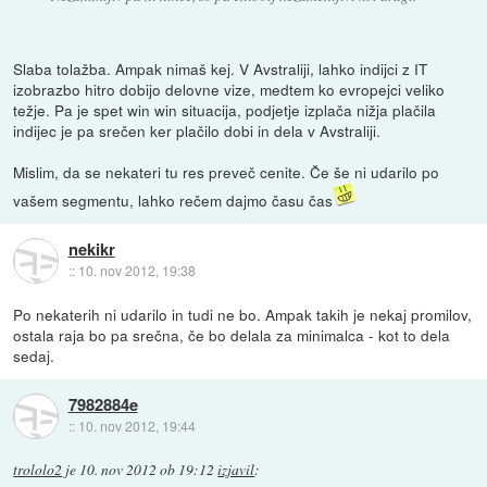
Slaba tolažba. Ampak nimaš kej. V Avstraliji, lahko indijci z IT
izobrazbo hitro dobijo delovne vize, medtem ko evropejci veliko
težje. Pa je spet win win situacija, podjetje izplača nižja plačila
indijec je pa srečen ker plačilo dobi in dela v Avstraliji.
Mislim, da se nekateri tu res preveč cenite. Če še ni udarilo po
vašem segmentu, lahko rečem dajmo času čas
nekikr
::
10. nov 2012, 19:38
Po nekaterih ni udarilo in tudi ne bo. Ampak takih je nekaj promilov,
ostala raja bo pa srečna, če bo delala za minimalca - kot to dela
sedaj.
7982884e
::
10. nov 2012, 19:44
trololo2
je
10. nov 2012 ob 19:12
izjavil
: