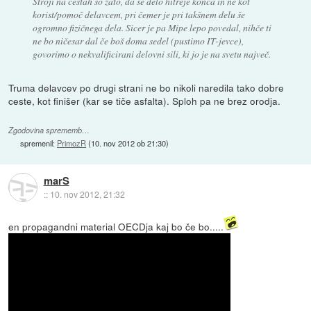
Stroji na cestah so zato, da se delo hitreje konča in ne kot
korist/pomoč delavcem, pri čemer je pri takšnem delu še
ogromno fizičnega dela. Sicer je pa Mipe lepo povedal, nihče ti
ne bo ničesar dal če boš doma sedel (pustimo IT-jevce),
govorimo o nekvalificirani delovni sili, ki jo je na svetu največ.
Truma delavcev po drugi strani ne bo nikoli naredila tako dobre
ceste, kot finišer (kar se tiče asfalta). Sploh pa ne brez orodja.
Zgodovina sprememb…
spremenil:
PrimozR
(
10. nov 2012 ob 21:30
)
marS
::
10. nov 2012, 21:32
en propagandni material OECDja kaj bo če bo.....