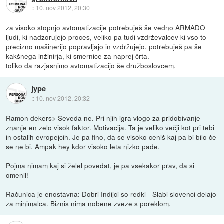
::
10. nov 2012, 20:30
za visoko stopnjo avtomatizacije potrebuješ še vedno ARMADO
ljudi, ki nadzorujejo proces, veliko pa tudi vzdrževalcev ki vso to
precizno mašinerijo popravljajo in vzdržujejo. potrebuješ pa še
kakšnega inžinirja, ki smernice za naprej črta.
toliko da razjasnimo avtomatizacijo še družboslovcem.
jype
::
10. nov 2012, 20:32
Ramon dekers> Seveda ne. Pri njih igra vlogo za pridobivanje
znanje en zelo visok faktor. Motivacija. Ta je veliko večji kot pri tebi
in ostalih evropejcih. Je pa fino, da se visoko ceniš kaj pa bi bilo če
se ne bi. Ampak hey kdor visoko leta nizko pade.
Pojma nimam kaj si želel povedat, je pa vsekakor prav, da si
omenil!
Računica je enostavna: Dobri Indijci so redki - Slabi slovenci delajo
za minimalca. Biznis nima nobene zveze s poreklom.