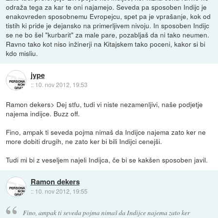
odraža tega za kar te oni najamejo. Seveda pa sposoben Indijc je
enakovreden sposobnemu Evropejcu, spet pa je vprašanje, kok od
tistih ki pride je dejansko na primerljivem nivoju. In sposoben Indijc
se ne bo šel "kurbarit" za male pare, pozabljaš da ni tako neumen.
Ravno tako kot niso inžinerji na Kitajskem tako poceni, kakor si bi
kdo misliu.
jype
::
10. nov 2012, 19:53
Ramon dekers> Dej stfu, tudi vi niste nezamenljivi, naše podjetje
najema indijce. Buzz off.
Fino, ampak ti seveda pojma nimaš da Indijce najema zato ker ne
more dobiti drugih, ne zato ker bi bili Indijci cenejši.
Tudi mi bi z veseljem najeli Indijca, če bi se kakšen sposoben javil.
Ramon dekers
::
10. nov 2012, 19:55
Fino, ampak ti seveda pojma nimaš da Indijce najema zato ker