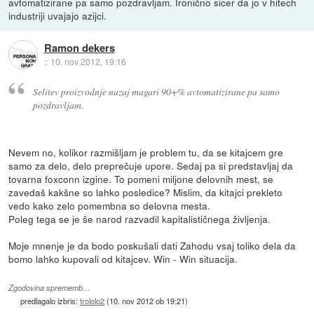
avtomatizirane pa samo pozdravljam. Ironično sicer da jo v hitech
industriji uvajajo azijci.
Ramon dekers
::
10. nov 2012, 19:16
Selitev proizvodnje nazaj magari 90+% avtomatizirane pa samo
pozdravljam.
Nevem no, kolikor razmišljam je problem tu, da se kitajcem gre
samo za delo, delo preprečuje upore. Sedaj pa si predstavljaj da
tovarna foxconn izgine. To pomeni miljone delovnih mest, se
zavedaš kakšne so lahko posledice? Mislim, da kitajci prekleto
vedo kako zelo pomembna so delovna mesta.
Poleg tega se je še narod razvadil kapitalističnega življenja.
Moje mnenje je da bodo poskušali dati Zahodu vsaj toliko dela da
bomo lahko kupovali od kitajcev. Win - Win situacija.
Zgodovina sprememb…
predlagalo izbris:
trololo2
(
10. nov 2012 ob 19:21
)