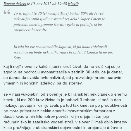
Ramon dekers
je
10. nov 2012 ob 19:48
izjavil
:
To so lajnal že 30 let nazaj:) Torej bo kar 80% ali še več
nekvalificiranih ljudi na svetu brez dela? Super. Potem je
potrebno imeti ogromno število vojske in policije, ki bo
preprečevala revolte.
In kdo bo vse te avtomobile kupoval, ki jih bodo izdelovali
roboti če pa bodo nekavlificiranci brez dela? Logika tu no go.
Sory
kaj ti nej? nevem v kakšni jami moreš živet, da ne vidiš kaj se je
zgodilo na področju avtomatizacije v zadnjih 30 letih. če je denar,
se danes da svašta avtomatizirat, od proizvodnje hrane, surovin,
vmesnih in končnih izdelkov, pa do storitev.
še v naši vukojebini od slovenije je bil lansk let nek članek o enemu
kmetu, ki ma 200 krav živine in je nabavil 3 robote, ki noč in dan
molzejo, pucajo in krmijo žvali. pa tud tak kmet se po produktivnosti
ne more primerjat z nekim ameriškim/avstralskim farmarjem z
ducati kvadratnih kilometrov površin ki jih orjejo in žanjejo
računalniško in satelitsko vodeni stroji. v sloveniji imaš obilo kmetov
ki se preživljajo z obstranskimi dejavnostmi in prejemajo državne