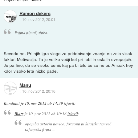
Ramon dekers
::
10. nov 2012, 20:01
Pojma nimaš, sinko.
Seveda ne. Pri njih igra vlogo za pridobivanje znanje en zelo visok
faktor. Motivacija. Ta je veliko večji kot pri tebi in ostalih evropejcih.
Je pa fino, da se visoko ceniš kaj pa bi bilo če se ne bi. Ampak hey
kdor visoko leta nizko pade.
Manu
::
10. nov 2012, 20:16
Kandidat
je
10. nov 2012 ob 14:39
izjavil
:
Blazz
je
10. nov 2012 ob 10:16
izjavil
:
opomba avtorju novice: foxconn ni kitajska temveč
tajvanska firma ...