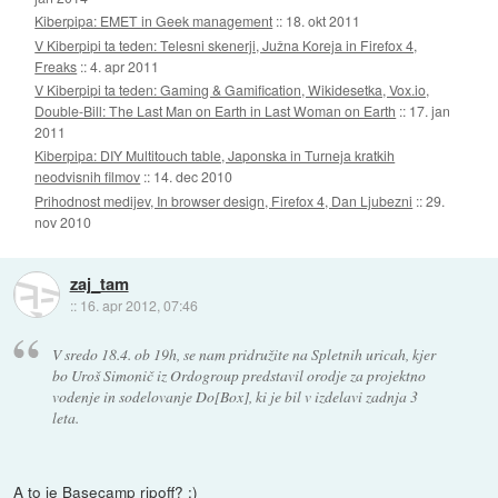
Kiberpipa: EMET in Geek management
::
18. okt 2011
V Kiberpipi ta teden: Telesni skenerji, Južna Koreja in Firefox 4,
Freaks
::
4. apr 2011
V Kiberpipi ta teden: Gaming & Gamification, Wikidesetka, Vox.io,
Double-Bill: The Last Man on Earth in Last Woman on Earth
::
17. jan
2011
Kiberpipa: DIY Multitouch table, Japonska in Turneja kratkih
neodvisnih filmov
::
14. dec 2010
Prihodnost medijev, In browser design, Firefox 4, Dan Ljubezni
::
29.
nov 2010
zaj_tam
::
16. apr 2012, 07:46
V sredo 18.4. ob 19h, se nam pridružite na Spletnih uricah, kjer
bo Uroš Simonič iz Ordogroup predstavil orodje za projektno
vodenje in sodelovanje Do[Box], ki je bil v izdelavi zadnja 3
leta.
A to je Basecamp ripoff? :)