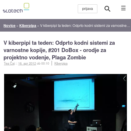
☰
Novice
»
Kiberpipa
»
V kiberpipi ta teden: Odprto kodni sistemi za varnostne kopije, #201 DoBox - orodje za projektno vodenje, Plaga Zombie
V kiberpipi ta teden: Odprto kodni sistemi za
varnostne kopije, #201 DoBox - orodje za
projektno vodenje, Plaga Zombie
Tea Čaj
::
16. apr 2012
ob 00:10
Kiberpipa