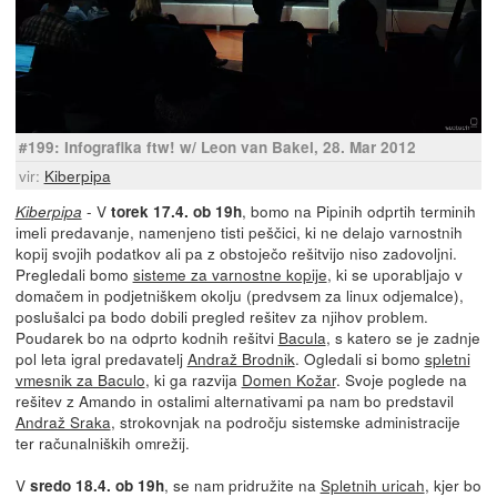
#199: Infografika ftw! w/ Leon van Bakel, 28. Mar 2012
vir:
Kiberpipa
- V
, bomo na Pipinih odprtih terminih
Kiberpipa
torek 17.4. ob 19h
imeli predavanje, namenjeno tisti peščici, ki ne delajo varnostnih
kopij svojih podatkov ali pa z obstoječo rešitvijo niso zadovoljni.
Pregledali bomo
sisteme za varnostne kopije
, ki se uporabljajo v
domačem in podjetniškem okolju (predvsem za linux odjemalce),
poslušalci pa bodo dobili pregled rešitev za njihov problem.
Poudarek bo na odprto kodnih rešitvi
Bacula
, s katero se je zadnje
pol leta igral predavatelj
Andraž Brodnik
. Ogledali si bomo
spletni
vmesnik za Baculo
, ki ga razvija
Domen Kožar
. Svoje poglede na
rešitev z Amando in ostalimi alternativami pa nam bo predstavil
Andraž Sraka
, strokovnjak na področju sistemske administracije
ter računalniških omrežij.
V
, se nam pridružite na
Spletnih uricah
, kjer bo
sredo 18.4. ob 19h