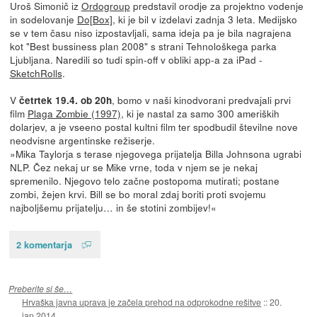
Uroš Simonič iz
Ordogroup
predstavil orodje za projektno vodenje
in sodelovanje
Do[Box]
, ki je bil v izdelavi zadnja 3 leta. Medijsko
se v tem času niso izpostavljali, sama ideja pa je bila nagrajena
kot "Best bussiness plan 2008" s strani Tehnološkega parka
Ljubljana. Naredili so tudi spin-off v obliki app-a za iPad -
SketchRolls
.
V
, bomo v naši kinodvorani predvajali prvi
četrtek 19.4. ob 20h
film
Plaga Zombie (1997)
, ki je nastal za samo 300 ameriških
dolarjev, a je vseeno postal kultni film ter spodbudil številne nove
neodvisne argentinske režiserje.
»Mika Taylorja s terase njegovega prijatelja Billa Johnsona ugrabi
NLP. Čez nekaj ur se Mike vrne, toda v njem se je nekaj
spremenilo. Njegovo telo začne postopoma mutirati; postane
zombi, žejen krvi. Bill se bo moral zdaj boriti proti svojemu
najboljšemu prijatelju… in še stotini zombijev!«
2 komentarja
Preberite si še…
Hrvaška javna uprava je začela prehod na odprokodne rešitve
::
20.
jan 2014