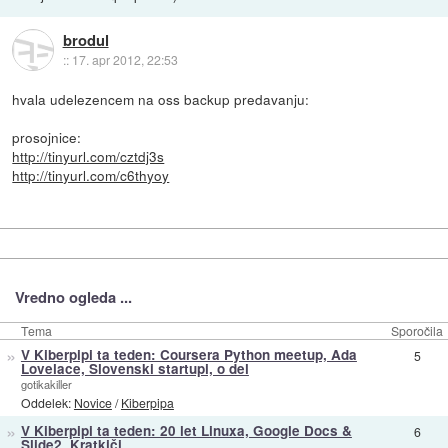
brodul
::
17. apr 2012, 22:53
hvala udelezencem na oss backup predavanju:
prosojnice:
http://tinyurl.com/cztdj3s
http://tinyurl.com/c6thyoy
Vredno ogleda ...
Tema
Sporočila
»
V Kiberpipi ta teden: Coursera Python meetup, Ada
5
Lovelace, Slovenski startupi, o del
gotikakiller
Oddelek:
Novice
/
Kiberpipa
»
V Kiberpipi ta teden: 20 let Linuxa, Google Docs &
6
Slide2, Kratkiči