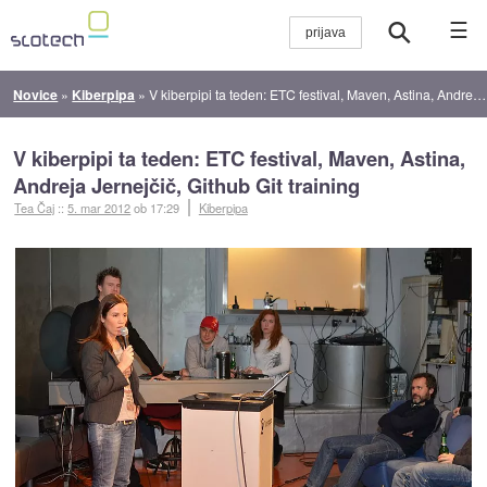
☰
Novice
»
Kiberpipa
»
V kiberpipi ta teden: ETC festival, Maven, Astina, Andreja Jernejčič, Github Git training
V kiberpipi ta teden: ETC festival, Maven, Astina,
Andreja Jernejčič, Github Git training
Tea Čaj
::
5. mar 2012
ob 17:29
Kiberpipa