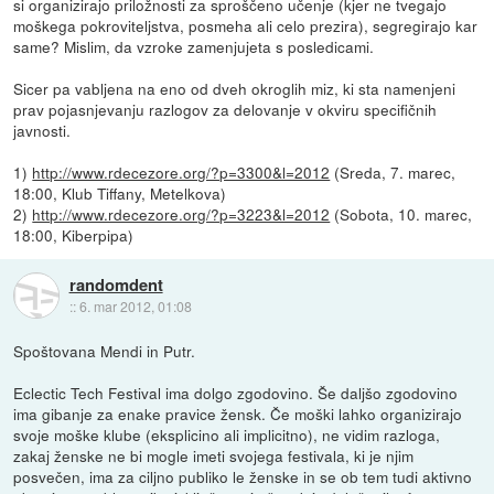
si organizirajo priložnosti za sproščeno učenje (kjer ne tvegajo
moškega pokroviteljstva, posmeha ali celo prezira), segregirajo kar
same? Mislim, da vzroke zamenjujeta s posledicami.
Sicer pa vabljena na eno od dveh okroglih miz, ki sta namenjeni
prav pojasnjevanju razlogov za delovanje v okviru specifičnih
javnosti.
1)
http://www.rdecezore.org/?p=3300&l=2012
(Sreda, 7. marec,
18:00, Klub Tiffany, Metelkova)
2)
http://www.rdecezore.org/?p=3223&l=2012
(Sobota, 10. marec,
18:00, Kiberpipa)
randomdent
::
6. mar 2012, 01:08
Spoštovana Mendi in Putr.
Eclectic Tech Festival ima dolgo zgodovino. Še daljšo zgodovino
ima gibanje za enake pravice žensk. Če moški lahko organizirajo
svoje moške klube (eksplicino ali implicitno), ne vidim razloga,
zakaj ženske ne bi mogle imeti svojega festivala, ki je njim
posvečen, ima za ciljno publiko le ženske in se ob tem tudi aktivno