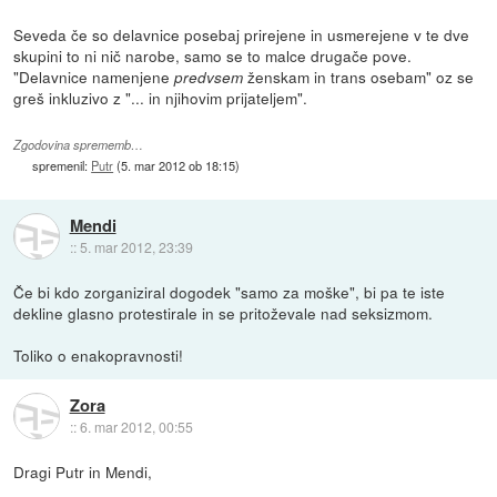
Seveda če so delavnice posebaj prirejene in usmerejene v te dve
skupini to ni nič narobe, samo se to malce drugače pove.
"Delavnice namenjene
ženskam in trans osebam" oz se
predvsem
greš inkluzivo z "... in njihovim prijateljem".
Zgodovina sprememb…
spremenil:
Putr
(
5. mar 2012 ob 18:15
)
Mendi
::
5. mar 2012, 23:39
Če bi kdo zorganiziral dogodek "samo za moške", bi pa te iste
dekline glasno protestirale in se pritoževale nad seksizmom.
Toliko o enakopravnosti!
Zora
::
6. mar 2012, 00:55
Dragi Putr in Mendi,