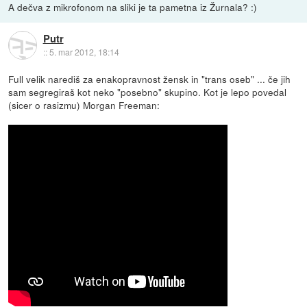
A dečva z mikrofonom na sliki je ta pametna iz Žurnala? :)
Putr
::
5. mar 2012, 18:14
Full velik narediš za enakopravnost žensk in "trans oseb" ... če jih
sam segregiraš kot neko "posebno" skupino. Kot je lepo povedal
(sicer o rasizmu) Morgan Freeman: