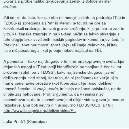
ukvarja s problematiko izključevanja žensk iz določenih sfer
družbe.
Zdi se mi, da tisto, kar sta oba (in mnogi - sploh na področju IT-ja in
FLOSS-a) spregledala (Putr in Mendi) je to, da ne gre za
kakršnokoli srečanje, temveč gre za srečanje, ki je primarno zazrto
v to, kaj ženske zmorejo in na kakšen način se lahko ukvarjajo s
tehnologijo brez vzvišenih moških pogledov in komentarjov, češ, te
"dekline", spet neumnosti sprašujejo (ali imajo delavnice, ki itak
niso nič posebnega - kot je baje nekdo napisal na FB).
A pomislita -- kako naj drugače v tem ne-enakopravnem svetu, kjer
dejansko mnogi v IT industriji identificirajo pomanjkanje žensk kot
problem (sploh pa v FLOSS), kako naj ženske drugače 'javno'
delijo znanja med seboj, kot tako, da si (začasno) ustvarijo njim
namenjene javne prostore (kot Kiberpipa), kjer niso 'dekline'
temveč ženske, ki
,
, in imajo možnost poiskušat, ne da
znajo
vedo
bi bile zasmehovane. Proti argumentu, da v resnici niso
zasmehovane, da to zasmehovanje ni nikjer vidno, govorijo mnoge
raziskave. Ena bolj nevtralnih je sigurno FLOSSPOLS (D16):
http://www.flosspols.org/deliverables/F...
Luka Prinčič (Kiberpipa)