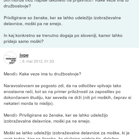
družboslovje?
Priviligirane so ženske, ker se lahko udeležijo izobraževalne
delavnice, moški pa ne smejo.
In kaj konkretno se trenutno dogaja po sloveniji, kamor lahko
pridejo samo moški?
jype
::
6. mar 2012, 01:33
Mendi> Kake veze ima tu družboslovje?
Naravoslovcem se pogosto zdi, da na odločitev vplivajo tako
enostavne reči, kot so na primer priložnosti za zaposlitev po
dokončanem študiju, kar seveda ne drži (niti pri moških, čeprav si
nekateri morda to mislijo).
Mendi> Priviligirane so ženske, ker se lahko udeležijo
izobraževalne delavnice, moški pa ne smejo.
Moški se lahko udeležijo izobraževalne delavnice za moške, ki je
vsak teden, kjer so ženske, če slučajno pridejo tja, deležne