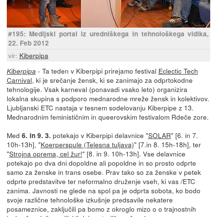
#195: Medijski portal iz uredniškega in tehnološkega vidika,
22. Feb 2012
vir:
Kiberpipa
- Ta teden v Kiberpipi prirejamo festival
Eclectic Tech
Kiberpipa
Carnival
, ki je srečanje žensk, ki se zanimajo za odprtokodne
tehnologije. Vsak karneval (ponavadi vsako leto) organizira
lokalna skupina s podporo mednarodne mreže žensk in kolektivov.
Ljubljanski ETC nastaja v tesnem sodelovanju Kiberpipe z 13.
Mednarodnim feminističnim in queerovskim festivalom Rdeče zore.
Med
potekajo v Kiberpipi delavnice "
SOLAR
" [6. in 7.
6. in 9. 3.
10h-13h], "
Koerperspule (Telesna tuljava)
" [7.in 8. 15h-18h], ter
"
Strojna oprema, cel žur!
" [8. in 9. 10h-13h]. Vse delavnice
potekajo po dva dni dopoldne ali popoldne in so prosto odprte
samo za ženske in trans osebe. Prav tako so za ženske v petek
odprte predstavitve ter neformalno druženje vseh, ki vas /ETC
zanima. Javnosti ne glede na spol pa je odprta sobota, ko bodo
svoje različne tehnološke izkušnje predsavile nekatere
posameznice, zaključili pa bomo z okroglo mizo o o trajnostnih