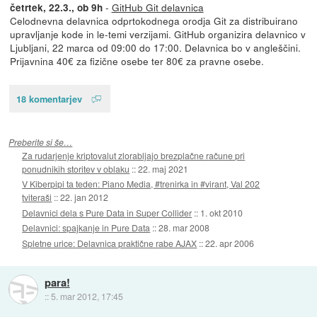
-
GitHub Git delavnica
četrtek, 22.3., ob 9h
Celodnevna delavnica odprtokodnega orodja Git za distribuirano
upravljanje kode in le-temi verzijami. GitHub organizira delavnico v
Ljubljani, 22 marca od 09:00 do 17:00. Delavnica bo v angleščini.
Prijavnina 40€ za fizične osebe ter 80€ za pravne osebe.
18 komentarjev
Preberite si še…
Za rudarjenje kriptovalut zlorabljajo brezplačne račune pri
ponudnikih storitev v oblaku
::
22. maj 2021
V Kiberpipi ta teden: Piano Media, #trenirka in #virant, Val 202
tviteraši
::
22. jan 2012
Delavnici dela s Pure Data in Super Collider
::
1. okt 2010
Delavnici: spajkanje in Pure Data
::
28. mar 2008
Spletne urice: Delavnica praktične rabe AJAX
::
22. apr 2006
para!
::
5. mar 2012, 17:45