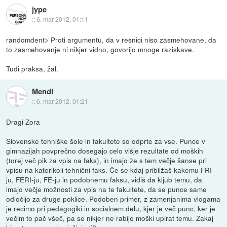
jype
::
6. mar 2012, 01:11
randomdent> Proti argumentu, da v resnici niso zasmehovane, da
to zasmehovanje ni nikjer vidno, govorijo mnoge raziskave.
Tudi praksa, žal.
Mendi
::
6. mar 2012, 01:21
Dragi Zora
Slovenske tehniške šole in fakultete so odprte za vse. Punce v
gimnazijah povprečno dosegajo celo višje rezultate od moških
(torej več pik za vpis na faks), in imajo že s tem večje šanse pri
vpisu na katerikoli tehnični faks. Če se kdaj približaš kakemu FRI-
ju, FERI-ju, FE-ju in podobnemu faksu, vidiš da kljub temu, da
imajo večje možnosti za vpis na te fakultete, da se punce same
odločijo za druge poklice. Podoben primer, z zamenjanima vlogama
je recimo pri pedagogiki in socialnem delu, kjer je več punc, ker je
večim to pač všeč, pa se nikjer ne rabijo moški upirat temu. Zakaj