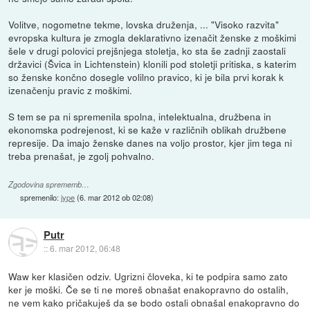
Volitve, nogometne tekme, lovska druženja, ... "Visoko razvita"
evropska kultura je zmogla deklarativno izenačit ženske z moškimi
šele v drugi polovici prejšnjega stoletja, ko sta še zadnji zaostali
državici (Švica in Lichtenstein) klonili pod stoletji pritiska, s katerim
so ženske končno dosegle volilno pravico, ki je bila prvi korak k
izenačenju pravic z moškimi.
S tem se pa ni spremenila spolna, intelektualna, družbena in
ekonomska podrejenost, ki se kaže v različnih oblikah družbene
represije. Da imajo ženske danes na voljo prostor, kjer jim tega ni
treba prenašat, je zgolj pohvalno.
Zgodovina sprememb…
spremenilo:
jype
(
6. mar 2012 ob 02:08
)
Putr
::
6. mar 2012, 06:48
Waw ker klasičen odziv. Ugrizni človeka, ki te podpira samo zato
ker je moški. Če se ti ne moreš obnašat enakopravno do ostalih,
ne vem kako pričakuješ da se bodo ostali obnašal enakopravno do