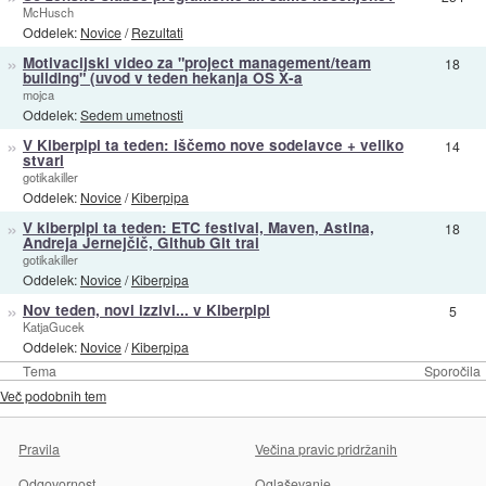
McHusch
Oddelek:
Novice
/
Rezultati
»
Motivacijski video za "project management/team
18
building" (uvod v teden hekanja OS X-a
mojca
Oddelek:
Sedem umetnosti
»
V Kiberpipi ta teden: iščemo nove sodelavce + veliko
14
stvari
gotikakiller
Oddelek:
Novice
/
Kiberpipa
»
V kiberpipi ta teden: ETC festival, Maven, Astina,
18
Andreja Jernejčič, Github Git trai
gotikakiller
Oddelek:
Novice
/
Kiberpipa
»
Nov teden, novi izzivi... v Kiberpipi
5
KatjaGucek
Oddelek:
Novice
/
Kiberpipa
Tema
Sporočila
Več podobnih tem
Pravila
Večina pravic pridržanih
Odgovornost
Oglaševanje