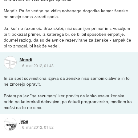
Mendi> Pa še vedno ne vidim nobenega dogodka kamor ženske
ne smejo samo zaradi spola.
Ja, ker ne razumeš. Brez skrbi, nisi osamljen primer in z veseljem
bi ti pokazal primer, iz katerega bi, če bi bil sposoben empatije,
doumel razlog, da so delavnice rezervirane za ženske - ampak če
bi to zmogel, bi itak že vedel.
Mendi
::
6. mar 2012, 01:48
In že spet šovinistična izjava da ženske niso samoiniciativne in to
ne zmorejo opravit.
Potem pa jaz "ne razumem" ker pravim da lahko vsaka ženska
pride na katerokoli delavnico, pa četudi programersko, medtem ko
moški na to ne sme.
jype
::
6. mar 2012, 01:52