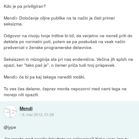
Kdo je pa priviligiran?
Mendi> Določanje ciljne publike na ta način je čisti primer
seksizma.
Odgovor na nivoju tvoje trditve bi bil, da verjetno ne moreš priti do
dekleta po normalni poti, potem se pa poskušaš na vsak način
prešvercat v ženske programerske delavnice.
Seksiszem in mizoginija sta pri nas endemična. Večina jih sploh ne
opazi, ker "tako pač je", o čemer priča tudi tvoj prispevek.
Mendi> če bi pa kaj takega naredili moški,
To ves čas delamo, čeprav morda nepozorni med nami tega ne
morejo niti opaziti.
Mendi
::
6. mar 2012, 01:28
@jype
Jim morda mož napiše fakulteto na prijavnico? Kake veze ima tu