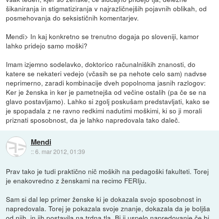
šikaniranja in stigmatiziranja v najrazličnejših pojavnih oblikah, od
posmehovanja do seksističnih komentarjev.
Mendi> In kaj konkretno se trenutno dogaja po sloveniji, kamor
lahko pridejo samo moški?
Imam izjemno sodelavko, doktorico računalniških znanosti, do
katere se nekateri vedejo (včasih se pa nehote celo sam) nadvse
neprimerno, zaradi kombinacije dveh popolnoma jasnih razlogov:
Ker je ženska in ker je pametnejša od večine ostalih (pa če se na
glavo postavljamo). Lahko si zgolj poskušam predstavljati, kako se
je spopadala z ne ravno redkimi nadutimi moškimi, ki so ji morali
priznati sposobnost, da je lahko napredovala tako daleč.
Mendi
::
6. mar 2012, 01:39
Prav tako je tudi praktično nič moških na pedagoški fakulteti. Torej
je enakovredno z ženskami na recimo FERIju.
Sam si dal lep primer ženske ki je dokazala svojo sposobnost in
napredovala. Torej je pokazala svoje znanje, dokazala da je boljša
od njih, in jih postavila na trdna tla. Bi ji uspelo napredovanje če bi