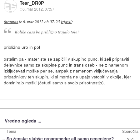
Tear_DR0P
::
6. mar 2012, 07:57
thramos
je
6. mar 2012 ob 07:25
izjavil
:
Koliko časa bo približno trajalo tole?
približno uro in pol
ostalim pa - mater ste se zapičili v skupino punc, ki želi pripraviti
delavnice samo za skupine punc in trans oseb - ne z namenom
izključevati moške per se, ampak z namenom vključevanja
pripadnikov teh skupin, ki si morda ne upajo vstopiti v okolje, kjer
dominirajo moški (četudi samo s svojo prisotnostjo).
Vredno ogleda ...
Tema
Sporočila
»
So ženske slabše programerke ali samo necenjene?
254