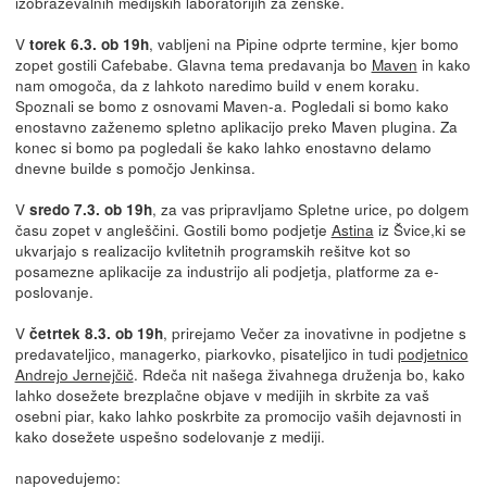
izobraževalnih medijskih laboratorijih za ženske.
V
, vabljeni na Pipine odprte termine, kjer bomo
torek 6.3. ob 19h
zopet gostili Cafebabe. Glavna tema predavanja bo
Maven
in kako
nam omogoča, da z lahkoto naredimo build v enem koraku.
Spoznali se bomo z osnovami Maven-a. Pogledali si bomo kako
enostavno zaženemo spletno aplikacijo preko Maven plugina. Za
konec si bomo pa pogledali še kako lahko enostavno delamo
dnevne builde s pomočjo Jenkinsa.
V
, za vas pripravljamo Spletne urice, po dolgem
sredo 7.3. ob 19h
času zopet v angleščini. Gostili bomo podjetje
Astina
iz Švice,ki se
ukvarjajo s realizacijo kvlitetnih programskih rešitve kot so
posamezne aplikacije za industrijo ali podjetja, platforme za e-
poslovanje.
V
, prirejamo Večer za inovativne in podjetne s
četrtek 8.3. ob 19h
predavateljico, managerko, piarkovko, pisateljico in tudi
podjetnico
Andrejo Jernejčič
. Rdeča nit našega živahnega druženja bo, kako
lahko dosežete brezplačne objave v medijih in skrbite za vaš
osebni piar, kako lahko poskrbite za promocijo vaših dejavnosti in
kako dosežete uspešno sodelovanje z mediji.
napovedujemo: