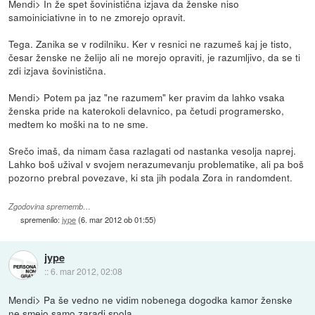
Mendi> In že spet šovinistična izjava da ženske niso
samoiniciativne in to ne zmorejo opravit.
Tega. Zanika se v rodilniku. Ker v resnici ne razumeš kaj je tisto,
česar ženske ne želijo ali ne morejo opraviti, je razumljivo, da se ti
zdi izjava šovinistična.
Mendi> Potem pa jaz "ne razumem" ker pravim da lahko vsaka
ženska pride na katerokoli delavnico, pa četudi programersko,
medtem ko moški na to ne sme.
Srečo imaš, da nimam časa razlagati od nastanka vesolja naprej.
Lahko boš užival v svojem nerazumevanju problematike, ali pa boš
pozorno prebral povezave, ki sta jih podala Zora in randomdent.
Zgodovina sprememb…
spremenilo:
jype
(
6. mar 2012 ob 01:55
)
jype
::
6. mar 2012, 02:08
Mendi> Pa še vedno ne vidim nobenega dogodka kamor ženske
ne smejo samo zaradi spola.