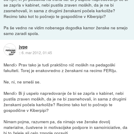
se zaprla v kabinet, nebi pustila zraven moških, da je ne bi
zasmehovali, in sama z drugimi ženskami počela karkoliže?
Recimo tako kot to počnejo te gospodične v Kiberpipi?
Pa še vedno ne vidim nobenega dogodka kamor ženske ne smejo
samo zaradi spola.
jype
::
6. mar 2012, 01:45
Mendi> Prav tako je tudi praktično nič moških na pedagoški
fakulteti. Torej je enakovredno z ženskami na recimo FERIju.
Ne, ni, ne smeši se.
Mendi> Bi ji uspelo napredovanje če bi se zaprla v kabinet, nebi
pustila zraven moških, da je ne bi zasmehovali, in sama z drugimi
ženskami počela karkoliže? Recimo tako kot to počnejo te
gospodične v Kiberpipi?
Nimam pojma, razumem pa, da nimajo vse ženske dovolj
materialne, čustvene in motivacijske podpore in samoiniciative, da
bi to želele ali celo zmogle opraviti.