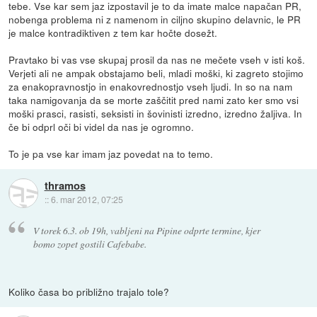
tebe. Vse kar sem jaz izpostavil je to da imate malce napačan PR,
nobenga problema ni z namenom in ciljno skupino delavnic, le PR
je malce kontradiktiven z tem kar hočte dosežt.
Pravtako bi vas vse skupaj prosil da nas ne mečete vseh v isti koš.
Verjeti ali ne ampak obstajamo beli, mladi moški, ki zagreto stojimo
za enakopravnostjo in enakovrednostjo vseh ljudi. In so na nam
taka namigovanja da se morte zaščitit pred nami zato ker smo vsi
moški prasci, rasisti, seksisti in šovinisti izredno, izredno žaljiva. In
če bi odprl oči bi videl da nas je ogromno.
To je pa vse kar imam jaz povedat na to temo.
thramos
::
6. mar 2012, 07:25
V torek 6.3. ob 19h, vabljeni na Pipine odprte termine, kjer
bomo zopet gostili Cafebabe.
Koliko časa bo približno trajalo tole?