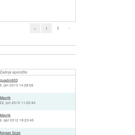
2
»
«
1
Zadnje sporočilo
quadro933
5. jan 2013 14:28:56
Mavrik
22. jun 2012 11:25:40
Mavrik
6. apr 2012 19:23:45
Keyser Soze