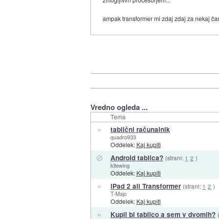
ampak transformer mi zdaj zdaj za nekaj čas
Vredno ogleda ...
Tema
»
tablični računalnik
quadro933
Oddelek:
Kaj kupiti
⊘
Android tablica?
(strani:
1
2
)
kitewing
Oddelek:
Kaj kupiti
»
iPad 2 ali Transformer
(strani:
1
2
)
T-Majo
Oddelek:
Kaj kupiti
»
Kupil bi tablico a sem v dvomih?