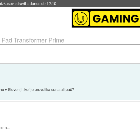
naslednji dve leti
::
danes ob 11:37
Pad Transformer Prime
 ne v Sloveniji, ker je prevelika cena ali pač?
e-a...