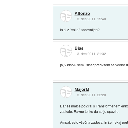
Alfonzo
::
3. dec 2011, 15:40
In si z "enko" zadovoljen?
Bias
::
3. dec 2011, 21:32
ja, v bistvu sem...sicer predvsem še vedno u
MajorM
::
3. dec 2011, 22:20
Danes malce poigral s Transformerjem enko
zatikalo. Ravno toliko da se je opazilo.
Ampak zelo všečna zadeva. In še nekaj port