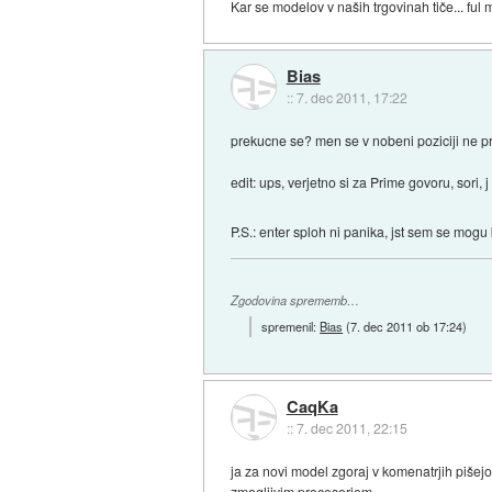
Kar se modelov v naših trgovinah tiče... ful
Bias
::
7. dec 2011, 17:22
prekucne se? men se v nobeni poziciji ne pr
edit: ups, verjetno si za Prime govoru, sori,
P.S.: enter sploh ni panika, jst sem se mog
Zgodovina sprememb…
spremenil:
Bias
(
7. dec 2011 ob 17:24
)
CaqKa
::
7. dec 2011, 22:15
ja za novi model zgoraj v komenatrjih pišej
zmogljivim procesorjem...