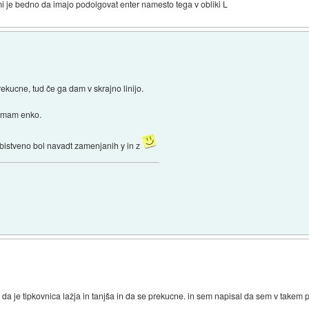
 mi je bedno da imajo podolgovat enter namesto tega v obliki L
ekucne, tud če ga dam v skrajno linijo.
 j mam enko.
u bistveno bol navadt zamenjanih y in z
o da je tipkovnica lažja in tanjša in da se prekucne. in sem napisal da sem v takem