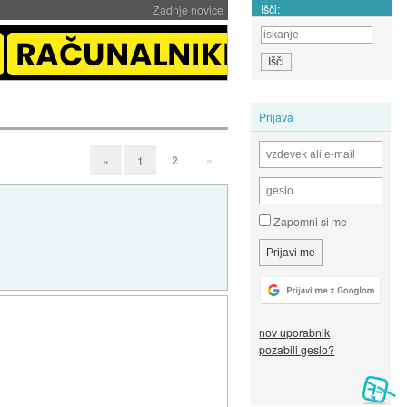
Išči:
Zadnje novice
Prijava
2
»
«
1
Zapomni si me
nov uporabnik
pozabili geslo?