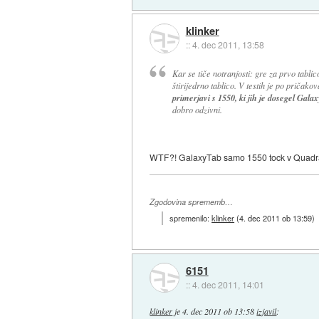
klinker
::
4. dec 2011, 13:58
Kar se tiče notranjosti: gre za prvo tabl
štirijedrno tablico. V testih je po priča
primerjavi s 1550, ki jih je dosegel Gala
dobro odzivni.
WTF?! GalaxyTab samo 1550 tock v Quadran
Zgodovina sprememb…
spremenilo:
klinker
(
4. dec 2011 ob 13:59
)
6151
::
4. dec 2011, 14:01
klinker
je
4. dec 2011 ob 13:58
izjavil
: