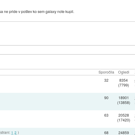
a ne pride v poštev ko sem galaxy note kupil.
Sporočila
Ogledi
32
8354
(7799)
90
18901
(13858)
63
20528
(17420)
(strani:
1
2
)
68
24859