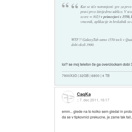
Kar se tiče notranjosti: gre za prv
pravi prvo štirijedrno tablico. V t
v primerjavi s 1550, 
score = 3023
vmesnik, aplikacije in brskalnik so 
WTF?! GalaxyTab samo 1550 tock v Quad
dobi okoli 1900.
lol? se moj telefon če ga overclockam dobi
7900X3D | 32GB | 6800 | 4 TB
CaqKa
::
7. dec 2011, 16:17
emm... glede na to kolko sem gledal in proba
da se v tipkovnici prekucne, je zame tak fail