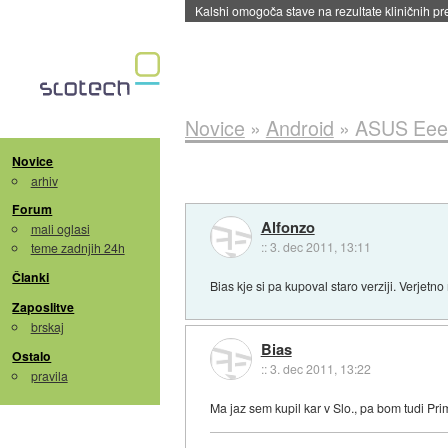
Sandisk že prodal več kot polovico SSD-jev za 
Novice
»
Android
»
ASUS Eee 
Novice
arhiv
Forum
Alfonzo
mali oglasi
::
3. dec 2011, 13:11
teme zadnjih 24h
Članki
Bias kje si pa kupoval staro verziji. Verjetno
Zaposlitve
brskaj
Bias
Ostalo
::
3. dec 2011, 13:22
pravila
Ma jaz sem kupil kar v Slo., pa bom tudi Prim