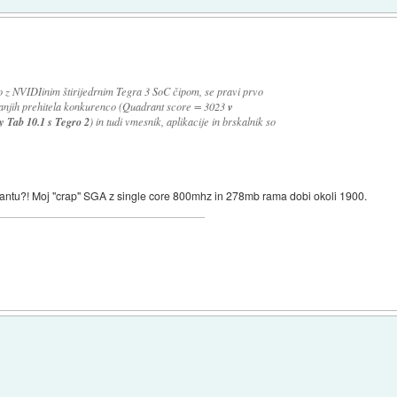
ico z NVIDIinim štirijedrnim Tegra 3 SoC čipom, se pravi prvo
kovanjih prehitela konkurenco (Quadrant score = 3023
v
xy Tab 10.1 s Tegro 2
) in tudi vmesnik, aplikacije in brskalnik so
tu?! Moj "crap" SGA z single core 800mhz in 278mb rama dobi okoli 1900.