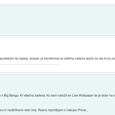
porabljam hp laptop, ampak, ja transformer je odlična zadeva sploh za vse ki so zal
 v Big Bangu. Kr všečna zadeva. Ko sem naložil en Live Wallpaper se je sicer na
ov in razširitveno režo ima. Resno razmišljam o nakupu Prima...