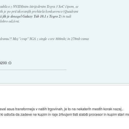
o tablico z NVIDIinim štirijedrnim Tegra 3 SoC čipom, se
estih je po pričakovanjih prehitela konkurenco (Quadrant
ki jih je dosegel Galaxy Tab 10.1 s Tegro 2
) in tudi
dobro odzivni.
rantu?! Moj "crap" SGA z single core 800mhz in 278mb rama
 3200 :O
val asus transformeja v naših trgovinah, je to na nekaterih mestih korak nazaj..
, ki odloča da zadeve ne kupim in raje žrtvujem tisti slabši procesor in kupim stari mo