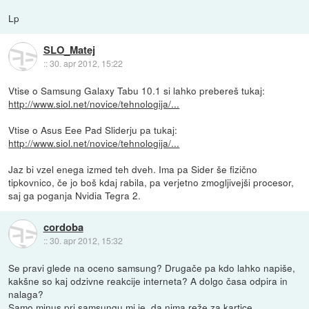
Lp
SLO_Matej
::
30. apr 2012, 15:22
Vtise o Samsung Galaxy Tabu 10.1 si lahko prebereš tukaj:
http://www.siol.net/novice/tehnologija/...
Vtise o Asus Eee Pad Sliderju pa tukaj:
http://www.siol.net/novice/tehnologija/...
Jaz bi vzel enega izmed teh dveh. Ima pa Sider še fizično
tipkovnico, če jo boš kdaj rabila, pa verjetno zmogljivejši procesor,
saj ga poganja Nvidia Tegra 2.
cordoba
::
30. apr 2012, 15:32
Se pravi glede na oceno samsung? Drugače pa kdo lahko napiše,
kakšne so kaj odzivne reakcije interneta? A dolgo časa odpira in
nalaga?
Samo minus pri samsungu mi je, da nima reže za kartice.