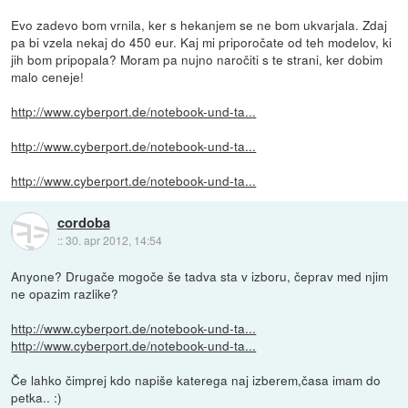
Evo zadevo bom vrnila, ker s hekanjem se ne bom ukvarjala. Zdaj
pa bi vzela nekaj do 450 eur. Kaj mi priporočate od teh modelov, ki
jih bom pripopala? Moram pa nujno naročiti s te strani, ker dobim
malo ceneje!
http://www.cyberport.de/notebook-und-ta...
http://www.cyberport.de/notebook-und-ta...
http://www.cyberport.de/notebook-und-ta...
cordoba
::
30. apr 2012, 14:54
Anyone? Drugače mogoče še tadva sta v izboru, čeprav med njim
ne opazim razlike?
http://www.cyberport.de/notebook-und-ta...
http://www.cyberport.de/notebook-und-ta...
Če lahko čimprej kdo napiše katerega naj izberem,časa imam do
petka.. :)