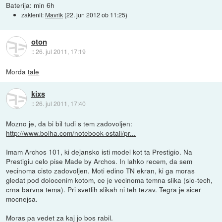
Baterija: min 6h
zaklenil:
Mavrik
(
22. jun 2012 ob 11:25
)
oton
::
26. jul 2011, 17:19
Morda
tale
kixs
::
26. jul 2011, 17:40
Mozno je, da bi bil tudi s tem zadovoljen:
http://www.bolha.com/notebook-ostali/pr...
Imam Archos 101, ki dejansko isti model kot ta Prestigio. Na
Prestigiu celo pise Made by Archos. In lahko recem, da sem
vecinoma cisto zadovoljen. Moti edino TN ekran, ki ga moras
gledat pod dolocenim kotom, ce je vecinoma temna slika (slo-tech,
crna barvna tema). Pri svetlih slikah ni teh tezav. Tegra je sicer
mocnejsa.
Moras pa vedet za kaj jo bos rabil.