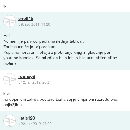
lp
cholt45
::
9. avg 2011, 19:26
Hej!
No meni je pa v oči padla
naslednja tablica
.
Zanima me če jo priporočate.
Kupiti nameravam nekaj za prebiranje knjig in gledanje par
youtube kanalov. Se mi zdi da bi to lahko bila tale tablica ali se
motim?
rooney6
::
12. jan 2012, 20:27
kixs:
ne dojamem zakwa postane težka,saj je v njenem razredu ena
najlažjih.;)
listje123
::
22. apr 2012, 08:02