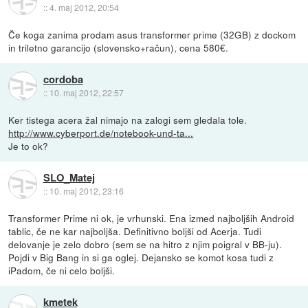
::
4. maj 2012, 20:54
Če koga zanima prodam asus transformer prime (32GB) z dockom
in triletno garancijo (slovensko+račun), cena 580€.
cordoba
::
10. maj 2012, 22:57
Ker tistega acera žal nimajo na zalogi sem gledala tole.
http://www.cyberport.de/notebook-und-ta...
Je to ok?
SLO_Matej
::
10. maj 2012, 23:16
Transformer Prime ni ok, je vrhunski. Ena izmed najboljših Android
tablic, če ne kar najboljša. Definitivno boljši od Acerja. Tudi
delovanje je zelo dobro (sem se na hitro z njim poigral v BB-ju).
Pojdi v Big Bang in si ga oglej. Dejansko se komot kosa tudi z
iPadom, če ni celo boljši.
kmetek