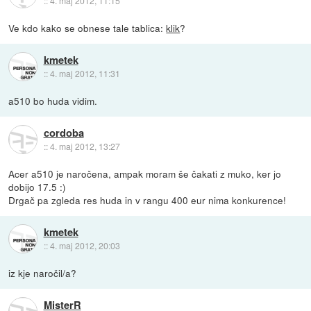
::
4. maj 2012, 11:15
Ve kdo kako se obnese tale tablica:
klik
?
kmetek
::
4. maj 2012, 11:31
a510 bo huda vidim.
cordoba
::
4. maj 2012, 13:27
Acer a510 je naročena, ampak moram še čakati z muko, ker jo
dobijo 17.5 :)
Drgač pa zgleda res huda in v rangu 400 eur nima konkurence!
kmetek
::
4. maj 2012, 20:03
iz kje naročil/a?
MisterR