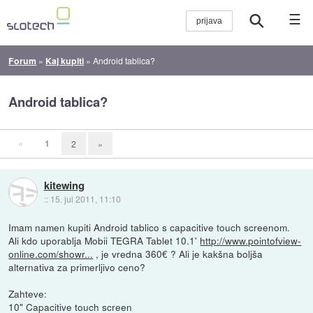
☰
Forum
»
Kaj kupiti
»
Android tablica?
Android tablica?
«
1
2
»
kitewing
::
15. jul 2011, 11:10
Imam namen kupiti Android tablico s capacitive touch screenom.
Ali kdo uporablja Mobii TEGRA Tablet 10.1'
http://www.pointofview-
online.com/showr...
, je vredna 360€ ? Ali je kakšna boljša
alternativa za primerljivo ceno?
Zahteve:
10" Capacitive touch screen