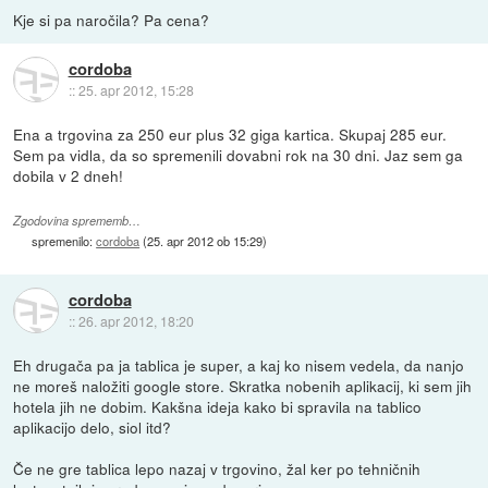
Kje si pa naročila? Pa cena?
cordoba
::
25. apr 2012, 15:28
Ena a trgovina za 250 eur plus 32 giga kartica. Skupaj 285 eur.
Sem pa vidla, da so spremenili dovabni rok na 30 dni. Jaz sem ga
dobila v 2 dneh!
Zgodovina sprememb…
spremenilo:
cordoba
(
25. apr 2012 ob 15:29
)
cordoba
::
26. apr 2012, 18:20
Eh drugača pa ja tablica je super, a kaj ko nisem vedela, da nanjo
ne moreš naložiti google store. Skratka nobenih aplikacij, ki sem jih
hotela jih ne dobim. Kakšna ideja kako bi spravila na tablico
aplikacijo delo, siol itd?
Če ne gre tablica lepo nazaj v trgovino, žal ker po tehničnih