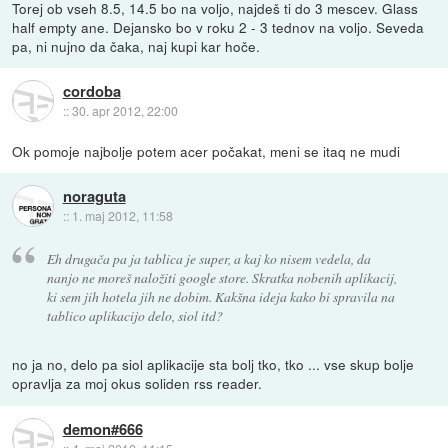
Torej ob vseh 8.5, 14.5 bo na voljo, najdeš ti do 3 mescev. Glass
half empty ane. Dejansko bo v roku 2 - 3 tednov na voljo. Seveda
pa, ni nujno da čaka, naj kupi kar hoče.
cordoba
::
30. apr 2012, 22:00
Ok pomoje najbolje potem acer počakat, meni se itaq ne mudi
noraguta
::
1. maj 2012, 11:58
Eh drugača pa ja tablica je super, a kaj ko nisem vedela, da
nanjo ne moreš naložiti google store. Skratka nobenih aplikacij,
ki sem jih hotela jih ne dobim. Kakšna ideja kako bi spravila na
tablico aplikacijo delo, siol itd?
no ja no, delo pa siol aplikacije sta bolj tko, tko ... vse skup bolje
opravlja za moj okus soliden rss reader.
demon#666