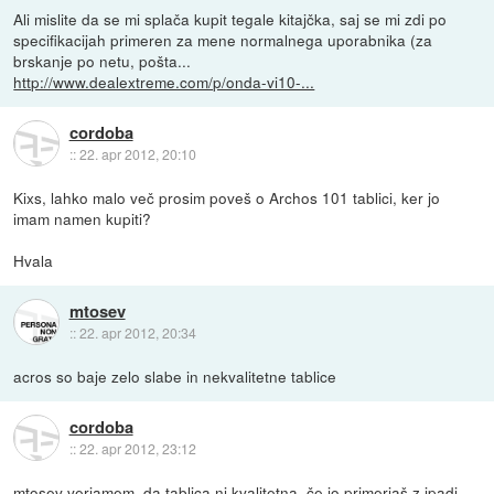
Ali mislite da se mi splača kupit tegale kitajčka, saj se mi zdi po
specifikacijah primeren za mene normalnega uporabnika (za
brskanje po netu, pošta...
http://www.dealextreme.com/p/onda-vi10-...
cordoba
::
22. apr 2012, 20:10
Kixs, lahko malo več prosim poveš o Archos 101 tablici, ker jo
imam namen kupiti?
Hvala
mtosev
::
22. apr 2012, 20:34
acros so baje zelo slabe in nekvalitetne tablice
cordoba
::
22. apr 2012, 23:12
mtosev verjamem, da tablica ni kvalitetna, če jo primerjaš z ipadi