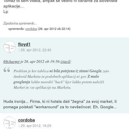
Tomaz to sem videla, ampak se vedno ni variante za slovenske
aplikacije...
Lp
Zgodovina sprememb…
spremenilo:
cordoba
(
26. apr 2012 ob 22:14
)
floyd1
::
26. apr 2012, 22:40
69charger
je
26. apr 2012 ob 19:56
izjavil
:
Problem je ker tablica
ni bila potrjena iz strani Googla
zato
Android Marketa in podobnih aplikacij ni gor.
Z malo
googlanja
lahko narediš "hack" kjer lahko potem naložiš
Market in vse aplikacije na Marketu.
Huda ironija... Firma, ki ni hotela dati "žegna" za svoj market, ti
pomaga poiskati "workaround" za to nevšečnost. Eh, Google...
cordoba
::
29. apr 2012, 18:29