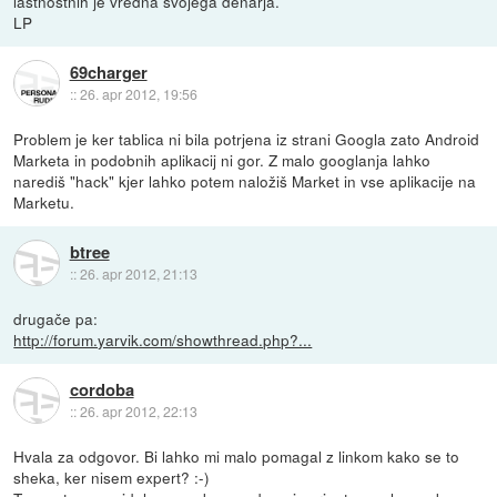
lastnostnih je vredna svojega denarja.
LP
69charger
::
26. apr 2012, 19:56
Problem je ker tablica ni bila potrjena iz strani Googla zato Android
Marketa in podobnih aplikacij ni gor. Z malo googlanja lahko
narediš "hack" kjer lahko potem naložiš Market in vse aplikacije na
Marketu.
btree
::
26. apr 2012, 21:13
drugače pa:
http://forum.yarvik.com/showthread.php?...
cordoba
::
26. apr 2012, 22:13
Hvala za odgovor. Bi lahko mi malo pomagal z linkom kako se to
sheka, ker nisem expert? :-)