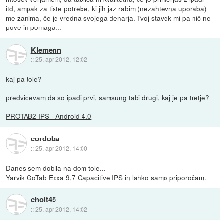
itd, ampak za tiste potrebe, ki jih jaz rabim (nezahtevna uporaba)
me zanima, če je vredna svojega denarja. Tvoj stavek mi pa nič ne
pove in pomaga...
Klemenn
::
25. apr 2012, 12:02
kaj pa tole?
predvidevam da so ipadi prvi, samsung tabi drugi, kaj je pa tretje?
PROTAB2 IPS - Android 4.0
cordoba
::
25. apr 2012, 14:00
Danes sem dobila na dom tole...
Yarvik GoTab Exxa 9,7 Capacitive IPS in lahko samo priporočam.
cholt45
::
25. apr 2012, 14:02