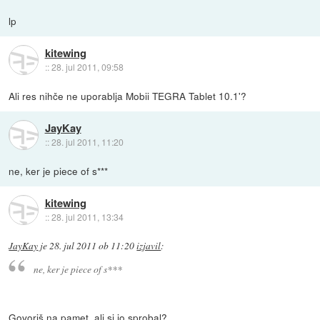
lp
kitewing
::
28. jul 2011, 09:58
Ali res nihče ne uporablja Mobii TEGRA Tablet 10.1'?
JayKay
::
28. jul 2011, 11:20
ne, ker je piece of s***
kitewing
::
28. jul 2011, 13:34
JayKay
je
28. jul 2011 ob 11:20
izjavil
:
ne, ker je piece of s***
Govoriš na pamet, ali si jo sprobal?