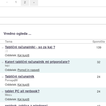
«
1
2
»
Vredno ogleda ...
Tema
Sporočila
»
Tablični računalniki - so za kaj ?
139
;-)
Oddelek:
Kaj kupiti
»
Kateri tablični računalnik mi priporočate?
32
tejci
Oddelek:
Pomoč in nasveti
»
Tablični računalnik
24
PomagajMi
Oddelek:
Kaj kupiti
»
tablet PC ali netbook?
24
Meizu
Oddelek:
Kaj kupiti
»
nettbok_tablica z windowsi
19