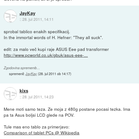
JayKay
::
28. jul 2011, 14:11
sprobal tablico enakih specifikacij.
In the immortal words of H. Hefner: "They all suck".
edit: za malo več kupi raje ASUS Eee pad transformer
http://www.pcworld.co.uk/gbuk/asus-eee-...
Zgodovina sprememb…
spremenil:
JayKay
(
28. jul 2011 ob 14:17
)
kixs
::
28. jul 2011, 14:23
Mene moti samo teza. Ze moja z 480g postane pocasi tezka. Ima
pa ta Asus boljsi LCD glede na POV.
Tule mas eno tablo za primerjavo:
Comparison of tablet PCs @ Wikipedia