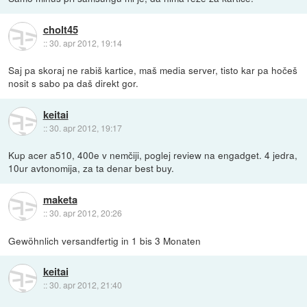
cholt45
::
30. apr 2012, 19:14
Saj pa skoraj ne rabiš kartice, maš media server, tisto kar pa hočeš
nosit s sabo pa daš direkt gor.
keitai
::
30. apr 2012, 19:17
Kup acer a510, 400e v nemčiji, poglej review na engadget. 4 jedra,
10ur avtonomija, za ta denar best buy.
maketa
::
30. apr 2012, 20:26
Gewöhnlich versandfertig in 1 bis 3 Monaten
keitai
::
30. apr 2012, 21:40