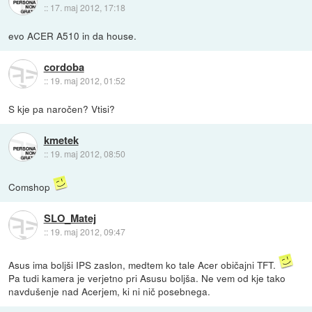
::
17. maj 2012, 17:18
evo ACER A510 in da house.
cordoba
::
19. maj 2012, 01:52
S kje pa naročen? Vtisi?
kmetek
::
19. maj 2012, 08:50
Comshop
SLO_Matej
::
19. maj 2012, 09:47
Asus ima boljši IPS zaslon, medtem ko tale Acer običajni TFT.
Pa tudi kamera je verjetno pri Asusu boljša. Ne vem od kje tako
navdušenje nad Acerjem, ki ni nič posebnega.