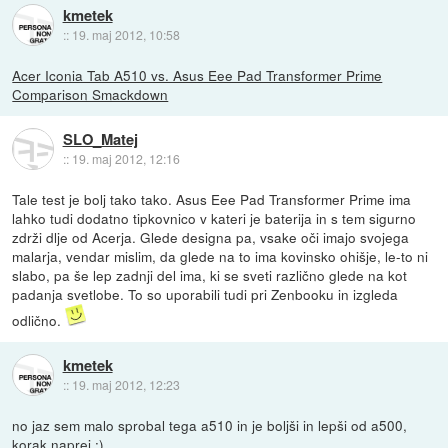
kmetek
::
19. maj 2012, 10:58
Acer Iconia Tab A510 vs. Asus Eee Pad Transformer Prime
Comparison Smackdown
SLO_Matej
::
19. maj 2012, 12:16
Tale test je bolj tako tako. Asus Eee Pad Transformer Prime ima
lahko tudi dodatno tipkovnico v kateri je baterija in s tem sigurno
zdrži dlje od Acerja. Glede designa pa, vsake oči imajo svojega
malarja, vendar mislim, da glede na to ima kovinsko ohišje, le-to ni
slabo, pa še lep zadnji del ima, ki se sveti različno glede na kot
padanja svetlobe. To so uporabili tudi pri Zenbooku in izgleda
odlično.
kmetek
::
19. maj 2012, 12:23
no jaz sem malo sprobal tega a510 in je boljši in lepši od a500,
korak naprej :)