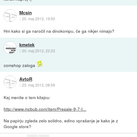
Mcsin
::
20. maj 2012, 19:50
Hm kako si ga naročil na dinokompu, če ga nikjer nimajo?
kmetek
::
20. maj 2012, 22:23
comshop zaloga
AvtoR
::
23. maj 2012, 08:59
Kaj menite o tem kitajcu:
http://www.mcbub.com/item/Presale-9-7-I...
Na papirju zgleda zelo solidno, edino vprašanje je kako je z
Google store?