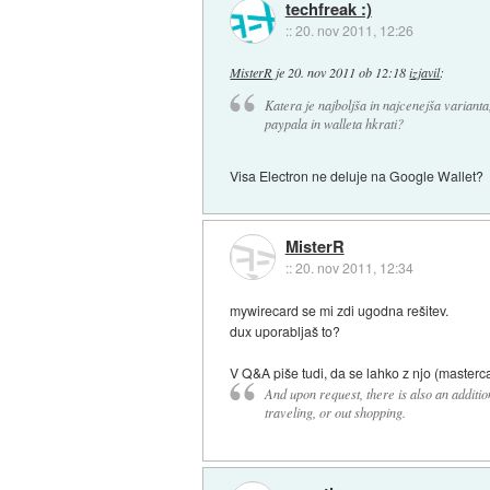
techfreak :)
::
20. nov 2011, 12:26
MisterR
je
20. nov 2011 ob 12:18
izjavil
:
Katera je najboljša in najcenejša varianta
paypala in walleta hkrati?
Visa Electron ne deluje na Google Wallet?
MisterR
::
20. nov 2011, 12:34
mywirecard se mi zdi ugodna rešitev.
dux uporabljaš to?
V Q&A piše tudi, da se lahko z njo (masterca
And upon request, there is also an addition
traveling, or out shopping.