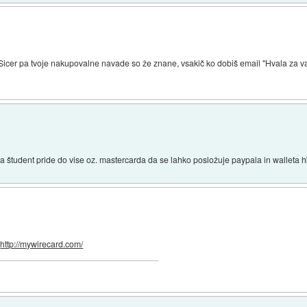
 Sicer pa tvoje nakupovalne navade so že znane, vsakič ko dobiš email "Hvala za va
da študent pride do vise oz. mastercarda da se lahko posložuje paypala in walleta h
:
http://mywirecard.com/