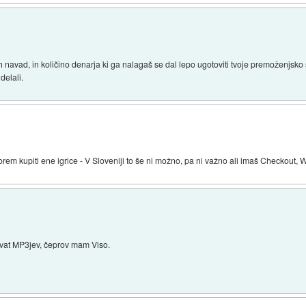
pnih navad, in količino denarja ki ga nalagaš se dal lepo ugotoviti tvoje premoženjsko
delali.
kupiti ene igrice - V Sloveniji to še ni možno, pa ni važno ali imaš Checkout, Wall
at MP3jev, čeprov mam Viso.