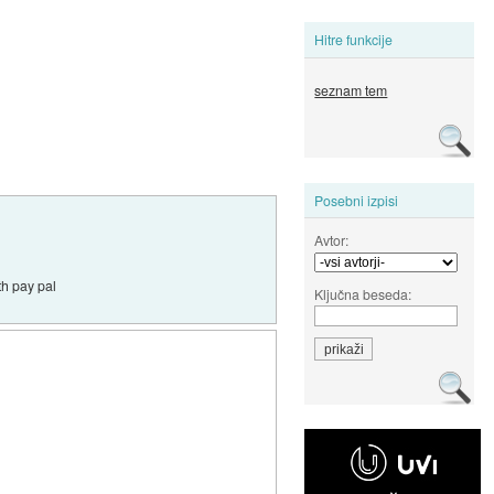
Hitre funkcije
seznam tem
Posebni izpisi
Avtor:
th pay pal
Ključna beseda: