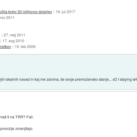
čila krajo 30 milijonov dolarjev
::
19. jul 2017
 nov 2011
::
27. maj 2011
::
17. avg 2010
netkov
::
15. feb 2009
h iskalnih navad in kaj me zanima, še svoje premožensko stanje... xD I staying wi
imaš ti na TRR? Fail.
provizije zmanjšajo.