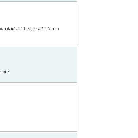
š nakup" ali " Tukaj je vaš račun za
krati?