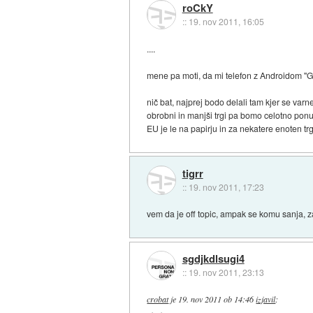
roCkY
::
19. nov 2011, 16:05
....
mene pa moti, da mi telefon z Androidom "G
nič bat, najprej bodo delali tam kjer se var
obrobni in manjši trgi pa bomo celotno ponud
EU je le na papirju in za nekatere enoten tr
tigrr
::
19. nov 2011, 17:23
vem da je off topic, ampak se komu sanja, 
sgdjkdlsugi4
::
19. nov 2011, 23:13
crobat
je
19. nov 2011 ob 14:46
izjavil
: