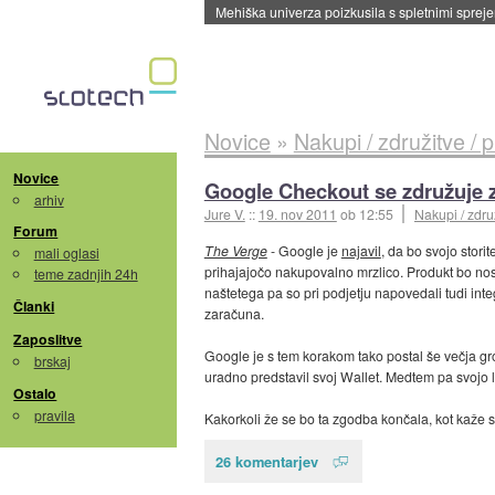
Evropska vesoljska agencija razvija svojo rak
Novice
»
Nakupi / združitve / 
Novice
Google Checkout se združuje z
arhiv
Jure V.
::
19. nov 2011
ob 12:55
Nakupi / zdru
Forum
The Verge
- Google je
najavil
, da bo svojo stor
mali oglasi
prihajajočo nakupovalno mrzlico. Produkt bo nosi
teme zadnjih 24h
naštetega pa so pri podjetju napovedali tudi in
Članki
zaračuna.
Zaposlitve
Google je s tem korakom tako postal še večja grož
brskaj
uradno predstavil svoj Wallet. Medtem pa svojo 
Ostalo
pravila
Kakorkoli že se bo ta zgodba končala, kot kaže s
26 komentarjev