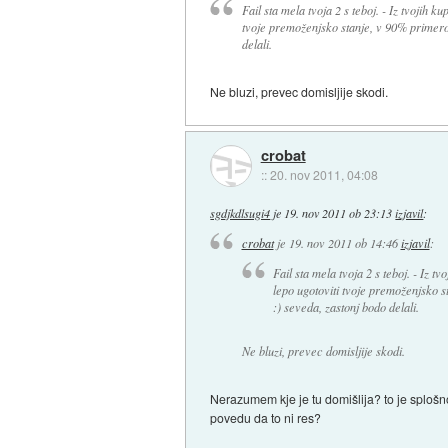
Fail sta mela tvoja 2 s teboj. - Iz tvojih k
tvoje premoženjsko stanje, v 90% primero
delali.
Ne bluzi, prevec domisljije skodi.
crobat
::
20. nov 2011, 04:08
sgdjkdlsugi4
je
19. nov 2011 ob 23:13
izjavil
:
crobat
je
19. nov 2011 ob 14:46
izjavil
:
Fail sta mela tvoja 2 s teboj. - Iz t
lepo ugotoviti tvoje premoženjsko 
:) seveda, zastonj bodo delali.
Ne bluzi, prevec domisljije skodi.
Nerazumem kje je tu domišlija? to je splošno
povedu da to ni res?