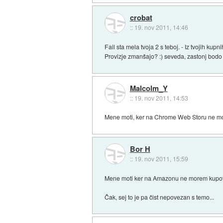
crobat
::
19. nov 2011, 14:46
Fail sta mela tvoja 2 s teboj. - Iz tvojih ku
Provizje zmanšajo? :) seveda, zastonj bodo 
Malcolm_Y
::
19. nov 2011, 14:53
Mene moti, ker na Chrome Web Storu ne morem 
Bor H
::
19. nov 2011, 15:59
Mene moti ker na Amazonu ne morem kupov
Čak, sej to je pa čist nepovezan s temo...