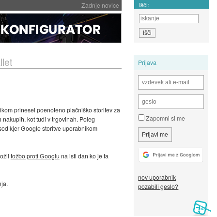
Išči:
Zadnje novice
let
Prijava
nikom prinesel poenoteno plačniško storitev za
Zapomni si me
 nakupih, kot tudi v trgovinah. Poleg
sod kjer Google storitve uporabnikom
ložil
tožbo proti Googlu
na isti dan ko je ta
nov uporabnik
ja.
pozabili geslo?