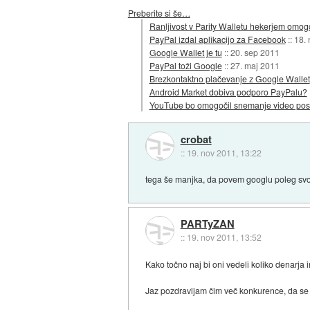
Preberite si še…
Ranljivost v Parity Walletu hekerjem omogo
PayPal izdal aplikacijo za Facebook
::
18.
Google Wallet je tu
::
20. sep 2011
PayPal toži Google
::
27. maj 2011
Brezkontaktno plačevanje z Google Wallet
Android Market dobiva podporo PayPalu?
YouTube bo omogočil snemanje video pos
crobat
::
19. nov 2011, 13:22
tega še manjka, da povem googlu poleg svoji
PARTyZAN
::
19. nov 2011, 13:52
Kako točno naj bi oni vedeli koliko denarja 
Jaz pozdravljam čim več konkurence, da se 