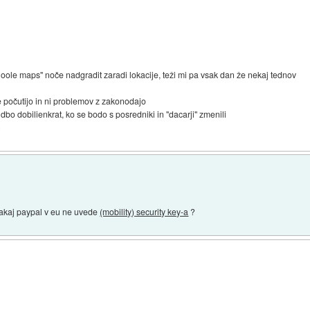
oole maps" noče nadgradit zaradi lokacije, teži mi pa vsak dan že nekaj tednov
ne počutijo in ni problemov z zakonodajo
bo dobilienkrat, ko se bodo s posredniki in "dacarji" zmenili
g
zakaj paypal v eu ne uvede
(mobility) security key-a
?