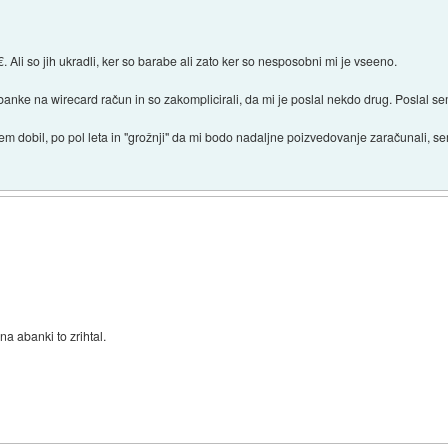
Ali so jih ukradli, ker so barabe ali zato ker so nesposobni mi je vseeno.
banke na wirecard račun in so zakomplicirali, da mi je poslal nekdo drug. Poslal s
isem dobil, po pol leta in "grožnji" da mi bodo nadaljne poizvedovanje zaračunali, se
na abanki to zrihtal.
)