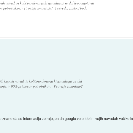
upnih navad, in količino denarja ki ga nalagaš se dal lepo ugotoviti
v potrošnikov. - Provizje zmanšajo? :) seveda, zastonj bodo
vojih kupnih navad, in količino denarja ki ga nalagaš se dal
stanje, v 90% primerov potrošnikov. - Provizje zmanšajo?
 znano da se informacije zbirajo, pa da google ve o teb in tvojih navadah več ko ker