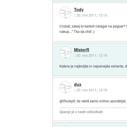
Tody
::
20. nov 2011, 12:13
Crobat, zakaj bi karkoli nalagal na paypal?
nakup..." Tko da chill :)
MisterR
::
20. nov 2011, 12:18
Katera je najboljša in najcenejša varianta, 
dux
::
20. nov 2011, 12:19
@RockyS: če rabiš samo online uporabljat
Upanje je v nasih odlocitvah