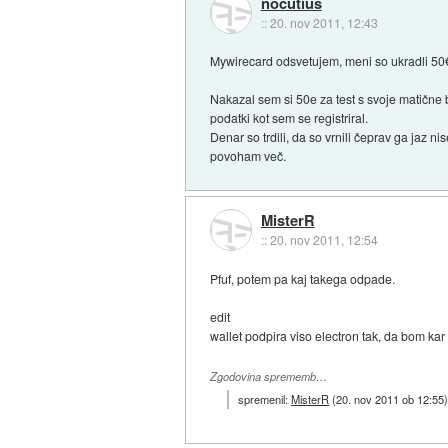
nocutius
::
20. nov 2011, 12:43
Mywirecard odsvetujem, meni so ukradli 50€. 
Nakazal sem si 50e za test s svoje matične 
podatki kot sem se registriral.
Denar so trdili, da so vrnili čeprav ga jaz n
povoham več.
MisterR
::
20. nov 2011, 12:54
Pfuf, potem pa kaj takega odpade.
edit
wallet podpira viso electron tak, da bom kar 
Zgodovina sprememb…
spremenil:
MisterR
(
20. nov 2011 ob 12:55