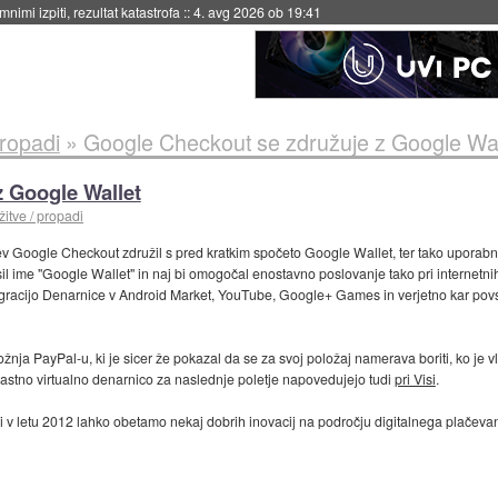
eto za večkratno uporabo
::
4. avg 2026 ob 19:41
propadi
»
Google Checkout se združuje z Google Wal
 Google Wallet
žitve / propadi
itev Google Checkout združil s pred kratkim spočeto Google Wallet, ter tako uporab
l ime "Google Wallet" in naj bi omogočal enostavno poslovanje tako pri internetnih
tegracijo Denarnice v Android Market, YouTube, Google+ Games in verjetno kar pov
nja PayPal-u, ki je sicer že pokazal da se za svoj položaj namerava boriti, ko je v
lastno virtualno denarnico za naslednje poletje napovedujejo tudi
pri Visi
.
i v letu 2012 lahko obetamo nekaj dobrih inovacij na področju digitalnega plačevan