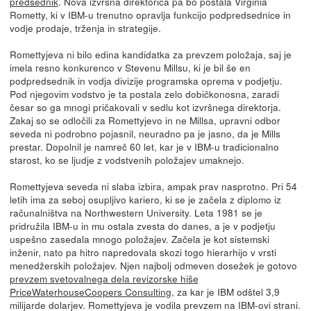
predsednik
. Nova izvršna direktorica pa bo postala Virginia
Rometty, ki v IBM-u trenutno opravlja funkcijo podpredsednice in
vodje prodaje, trženja in strategije.
Romettyjeva ni bilo edina kandidatka za prevzem položaja, saj je
imela resno konkurenco v Stevenu Millsu, ki je bil še en
podpredsednik in vodja divizije programska oprema v podjetju.
Pod njegovim vodstvo je ta postala zelo dobičkonosna, zaradi
česar so ga mnogi pričakovali v sedlu kot izvršnega direktorja.
Zakaj so se odločili za Romettyjevo in ne Millsa, upravni odbor
seveda ni podrobno pojasnil, neuradno pa je jasno, da je Mills
prestar. Dopolnil je namreč 60 let, kar je v IBM-u tradicionalno
starost, ko se ljudje z vodstvenih položajev umaknejo.
Romettyjeva seveda ni slaba izbira, ampak prav nasprotno. Pri 54
letih ima za seboj osupljivo kariero, ki se je začela z diplomo iz
računalništva na Northwestern University. Leta 1981 se je
pridružila IBM-u in mu ostala zvesta do danes, a je v podjetju
uspešno zasedala mnogo položajev. Začela je kot sistemski
inženir, nato pa hitro napredovala skozi togo hierarhijo v vrsti
menedžerskih položajev. Njen najbolj odmeven dosežek je gotovo
prevzem svetovalnega dela revizorske hiše
PriceWaterhouseCoopers Consulting
, za kar je IBM odštel 3,9
milijarde dolarjev. Romettyjeva je vodila prevzem na IBM-ovi strani.