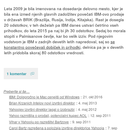
Leta 2009 je bila imenovana na dosedanje delovno mesto, kjer je
bila ena izmed njenih glavnih zadolžitev povečati IBM-ovo prodaje
v državah BRIK (Brazilija, Rusija, Indija, Kitajska). Rast je dosegla
20 odstotkov, v teh deželah pa IBM danes ustvari četrtino vseh
prihodkov, do leta 2015 pa naj bi jih 30 odstotkov. Sedaj bo morala
stopiti v Palmisanove čevlje, kar bo velik izziv. Pod njegovim
vodstvom je IBM v zadnjih devetih letih napredoval, saj so
se
konstantno povečevali dobiček in prihodki
, delnica pa je v devetih
letih pridobila skoraj 80 odstotkov vrednosti.
1 komentar
Preberite si še…
IBM: Dolgoročno je Mac cenejši od Windows
::
21. okt 2016
Brian Krzanich Intelov novi izvršni direktor
::
4. maj 2013
Yahoojev izvršni direktor lagal o izobrazbi
::
4. maj 2012
Yahoo razmišlja o prodaji, potencialni kupec AOL
::
12. sep 2011
Vihar v Yahooju po razrešitvi Bartzove
::
9. sep 2011
Carol Bartz razrešena s položaja izvršne direktorice Yahooja
::
7. sep