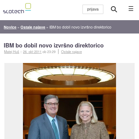
☰
Novice
»
Ostale najave
»
IBM bo dobil novo izvršno direktorico
IBM bo dobil novo izvršno direktorico
Matej Huš
::
26. okt 2011
ob 23:29
Ostale najave