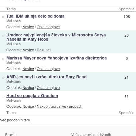
Tema
Sporočila
»
Tudi IBM ukinja delo od doma
108
McHusch
Oddelek:
Novice
/
Ostale najave
»
Uradno: najvplivnejša človeka v Microsoftu Satya
20
Nadella in Amy Hood
McHusch
Oddelek:
Novice
/
Rezultati
»
Marissa Mayer nova Yahoojeva izvršna direktorica
6
McHusch
Oddelek:
Novice
/
Ostale najave
»
AMD-jev novi izvršni direktor Rory Read
21
McHusch
Oddelek:
Novice
/
Ostale najave
»
Hurd se pogaja z Oraclom
11
McHusch
Oddelek:
Novice
/
Nakupi / združitve / propadi
Tema
Sporočila
Več podobnih tem
Pravila
Večina pravic pridržanih