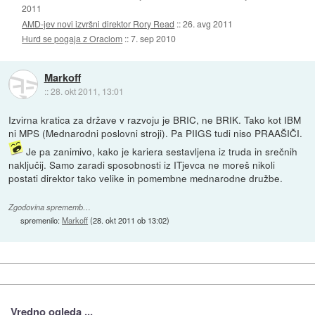
2011
AMD-jev novi izvršni direktor Rory Read
::
26. avg 2011
Hurd se pogaja z Oraclom
::
7. sep 2010
Markoff
::
28. okt 2011, 13:01
Izvirna kratica za države v razvoju je BRIC, ne BRIK. Tako kot IBM
ni MPS (Mednarodni poslovni stroji). Pa PIIGS tudi niso PRAAŠIČI.
Je pa zanimivo, kako je kariera sestavljena iz truda in srečnih
naključij. Samo zaradi sposobnosti iz ITjevca ne moreš nikoli
postati direktor tako velike in pomembne mednarodne družbe.
Zgodovina sprememb…
spremenilo:
Markoff
(
28. okt 2011 ob 13:02
)
Vredno ogleda ...