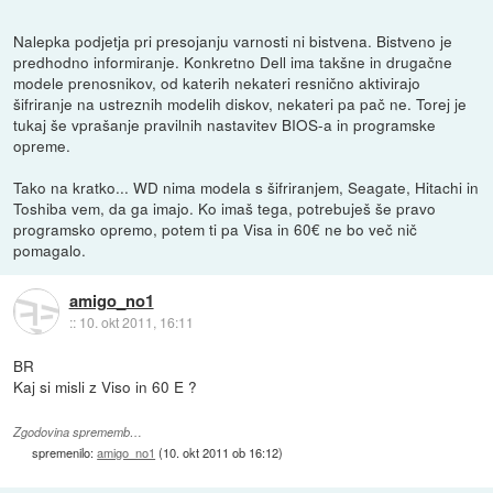
Nalepka podjetja pri presojanju varnosti ni bistvena. Bistveno je
predhodno informiranje. Konkretno Dell ima takšne in drugačne
modele prenosnikov, od katerih nekateri resnično aktivirajo
šifriranje na ustreznih modelih diskov, nekateri pa pač ne. Torej je
tukaj še vprašanje pravilnih nastavitev BIOS-a in programske
opreme.
Tako na kratko... WD nima modela s šifriranjem, Seagate, Hitachi in
Toshiba vem, da ga imajo. Ko imaš tega, potrebuješ še pravo
programsko opremo, potem ti pa Visa in 60€ ne bo več nič
pomagalo.
amigo_no1
::
10. okt 2011, 16:11
BR
Kaj si misli z Viso in 60 E ?
Zgodovina sprememb…
spremenilo:
amigo_no1
(
10. okt 2011 ob 16:12
)