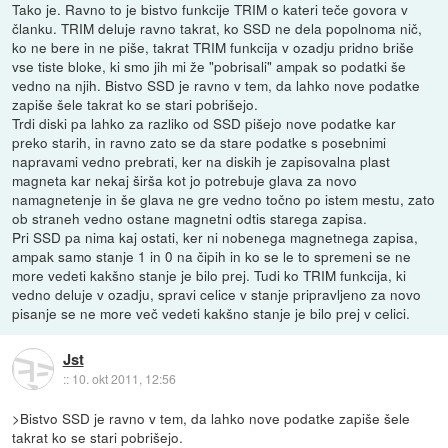
Tako je. Ravno to je bistvo funkcije TRIM o kateri teče govora v
članku. TRIM deluje ravno takrat, ko SSD ne dela popolnoma nič,
ko ne bere in ne piše, takrat TRIM funkcija v ozadju pridno briše
vse tiste bloke, ki smo jih mi že "pobrisali" ampak so podatki še
vedno na njih. Bistvo SSD je ravno v tem, da lahko nove podatke
zapiše šele takrat ko se stari pobrišejo.
Trdi diski pa lahko za razliko od SSD pišejo nove podatke kar
preko starih, in ravno zato se da stare podatke s posebnimi
napravami vedno prebrati, ker na diskih je zapisovalna plast
magneta kar nekaj širša kot jo potrebuje glava za novo
namagnetenje in še glava ne gre vedno točno po istem mestu, zato
ob straneh vedno ostane magnetni odtis starega zapisa.
Pri SSD pa nima kaj ostati, ker ni nobenega magnetnega zapisa,
ampak samo stanje 1 in 0 na čipih in ko se le to spremeni se ne
more vedeti kakšno stanje je bilo prej. Tudi ko TRIM funkcija, ki
vedno deluje v ozadju, spravi celice v stanje pripravljeno za novo
pisanje se ne more več vedeti kakšno stanje je bilo prej v celici.
Jst
::
10. okt 2011, 12:56
>Bistvo SSD je ravno v tem, da lahko nove podatke zapiše šele
takrat ko se stari pobrišejo.