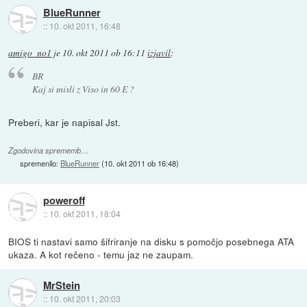
BlueRunner
::
10. okt 2011, 16:48
amigo_no1
je
10. okt 2011 ob 16:11
izjavil
:
BR
Kaj si misli z Viso in 60 E ?
Preberi, kar je napisal Jst.
Zgodovina sprememb…
spremenilo:
BlueRunner
(
10. okt 2011 ob 16:48
)
poweroff
::
10. okt 2011, 18:04
BIOS ti nastavi samo šifriranje na disku s pomočjo posebnega ATA
ukaza. A kot rečeno - temu jaz ne zaupam.
MrStein
::
10. okt 2011, 20:03