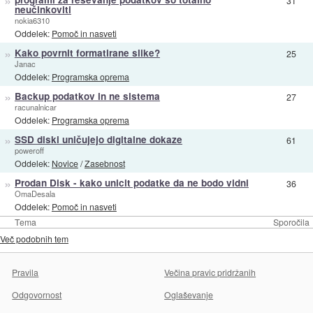
31
neučinkoviti
nokia6310
Oddelek:
Pomoč in nasveti
»
Kako povrnit formatirane slike?
25
Janac
Oddelek:
Programska oprema
»
Backup podatkov in ne sistema
27
racunalnicar
Oddelek:
Programska oprema
»
SSD diski uničujejo digitalne dokaze
61
poweroff
Oddelek:
Novice
/
Zasebnost
»
Prodan Disk - kako unicit podatke da ne bodo vidni
36
OmaDesala
Oddelek:
Pomoč in nasveti
Tema
Sporočila
Več podobnih tem
Pravila
Večina pravic pridržanih
Odgovornost
Oglaševanje