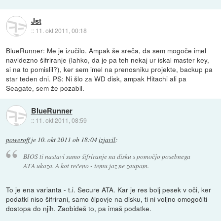
Jst
::
11. okt 2011, 00:18
BlueRunner: Me je izučilo. Ampak še sreča, da sem mogoče imel
navidezno šifriranje (lahko, da je pa teh nekaj ur iskal master key,
si na to pomislil?), ker sem imel na prenosniku projekte, backup pa
star teden dni. PS: Ni šlo za WD disk, ampak Hitachi ali pa
Seagate, sem že pozabil.
BlueRunner
::
11. okt 2011, 08:59
poweroff
je
10. okt 2011 ob 18:04
izjavil
:
BIOS ti nastavi samo šifriranje na disku s pomočjo posebnega
ATA ukaza. A kot rečeno - temu jaz ne zaupam.
To je ena varianta - t.i. Secure ATA. Kar je res bolj pesek v oči, ker
podatki niso šifrirani, samo čipovje na disku, ti ni voljno omogočiti
dostopa do njih. Zaobideš to, pa imaš podatke.