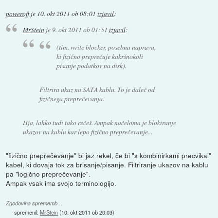
poweroff
je
10. okt 2011 ob 08:01
izjavil
:
MrStein
je
9. okt 2011 ob 01:51
izjavil
:
(tim. write blocker, posebna naprava,
ki fizično preprečuje kakršnokoli
pisanje podatkov na disk).
Filtrira ukaz na SATA kablu. To je daleč od
fizičnega preprečevanja.
Hja, lahko tudi tako rečeš. Ampak načeloma je blokiranje
ukazov na kablu kar lepo fizično preprečevanje...
"fizično preprečevanje" bi jaz rekel, če bi "s kombinirkami precvikal"
kabel, ki dovaja tok za brisanje/pisanje. Filtriranje ukazov na kablu
pa "logično preprečevanje".
Ampak vsak ima svojo terminologijo.
Zgodovina sprememb…
spremenil:
MrStein
(
10. okt 2011 ob 20:03
)