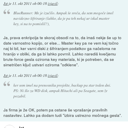
Jst
je
11. okt 2011 ob 00:18
izjavil
:
BlueRunner: Me je izučilo. Ampak še sreča, da sem mogoče imel
navidezno šifriranje (lahko, da je pa teh nekaj ur iskal master
key, si na to pomislil?),
Ja, prava enkripcija te skoraj obsodi na to, da imaš nekje še up to
date varnostno kopijo, or else... Master key pa ne vem kaj točno
naj bi bil, ker varni diski z šifriranjem podatkov ga načeloma ne
hranijo v obliki, da ga bi lahko povrnil. Lahko narediš kvečjemu
brute-force gesla oziroma key materiala, ki je potreben, da se
simetričen ključ ustvari oziroma "odklene".
Jst
je
11. okt 2011 ob 00:18
izjavil
:
ker sem imel na prenosniku projekte, backup pa star teden dni.
PS: Ni šlo za WD disk, ampak Hitachi ali pa Seagate, sem že
pozabil.
Ja firma je že OK, potem pa ostane še vprašanje pravilnih
nastavitev. Lahko pa dodam tudi "izbira ustrezno močnega gesla".