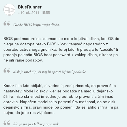
BlueRunner
::
10. okt 2011, 15:55
Glede BIOS kriptiranja diska.
BIOS pod modernim sistemom ne more kriptirati diska, ker OS do
njega ne dostopa preko BIOS klicev, temveč neposredno z
uporabo ustreznega gnolnika. Torej kdor ti prodaja to "zaščito" ti
prodaja polepša BIOS boot password + zaklep diska, nikakor pa
ne šifriranje podatkov.
disk je imel čip, ki naj bi sproti šifriral podatke
Kadar ti to kdo obljubi, si vedno izprosi primerek, da preveriš to
nastavitev. Modeli diskov, kjer se podatke na mediju dejansko
šifrira, niso skrivnost in vedno je potrebno preveriti s čim imaš
opravka. Napačen model tako pomeni 0% možnosti, da se disk
dejansko šifrira, pravi model pa pomeni, da se lahko šifrira, ni pa
nujno, da je to res vključeno.
Šlo je pa za Dellov prenosnik.