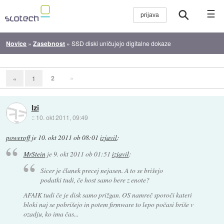
☰
Novice
»
Zasebnost
»
SSD diski uničujejo digitalne dokaze
2
»
«
1
Izi
::
10. okt 2011, 09:49
poweroff
je
10. okt 2011 ob 08:01
izjavil
:
MrStein
je
9. okt 2011 ob 01:51
izjavil
:
Sicer je članek precej nejasen. A to se brišejo
podatki tudi, če host samo bere z enote?
AFAIK tudi če je disk samo prižgan. OS namreč sporoči kateri
bloki naj se pobrišejo in potem firmware to lepo počasi briše v
ozadju, ko ima čas...