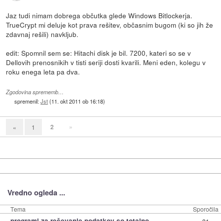
Jaz tudi nimam dobrega občutka glede Windows Bitlockerja.
TrueCrypt mi deluje kot prava rešitev, občasnim bugom (ki so jih že
zdavnaj rešili) navkljub.
edit: Spomnil sem se: Hitachi disk je bil. 7200, kateri so se v
Dellovih prenosnikih v tisti seriji dosti kvarili. Meni eden, kolegu v
roku enega leta pa dva.
Zgodovina sprememb…
spremenil:
Jst
(
11. okt 2011 ob 16:18
)
2
»
«
1
Vredno ogleda ...
Tema
Sporočila
»
programi za reševanje podatkov so totalno