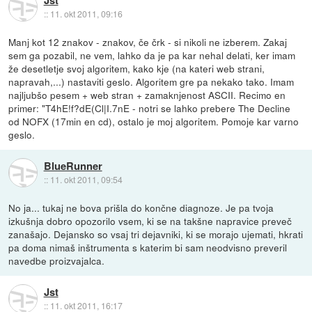
Jst
::
11. okt 2011, 09:16
Manj kot 12 znakov - znakov, če črk - si nikoli ne izberem. Zakaj
sem ga pozabil, ne vem, lahko da je pa kar nehal delati, ker imam
že desetletje svoj algoritem, kako kje (na kateri web strani,
napravah,...) nastaviti geslo. Algoritem gre pa nekako tako. Imam
najljubšo pesem + web stran + zamaknjenost ASCII. Recimo en
primer: "T4hE!f?dE(Cl|I.7nE - notri se lahko prebere The Decline
od NOFX (17min en cd), ostalo je moj algoritem. Pomoje kar varno
geslo.
BlueRunner
::
11. okt 2011, 09:54
No ja... tukaj ne bova prišla do končne diagnoze. Je pa tvoja
izkušnja dobro opozorilo vsem, ki se na takšne napravice preveč
zanašajo. Dejansko so vsaj tri dejavniki, ki se morajo ujemati, hkrati
pa doma nimaš inštrumenta s katerim bi sam neodvisno preveril
navedbe proizvajalca.
Jst
::
11. okt 2011, 16:17