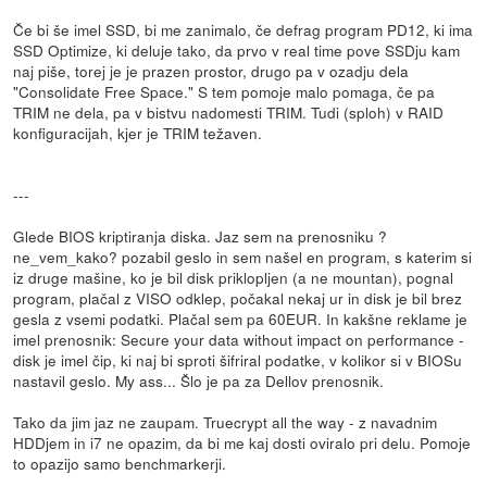
Če bi še imel SSD, bi me zanimalo, če defrag program PD12, ki ima
SSD Optimize, ki deluje tako, da prvo v real time pove SSDju kam
naj piše, torej je je prazen prostor, drugo pa v ozadju dela
"Consolidate Free Space." S tem pomoje malo pomaga, če pa
TRIM ne dela, pa v bistvu nadomesti TRIM. Tudi (sploh) v RAID
konfiguracijah, kjer je TRIM težaven.
---
Glede BIOS kriptiranja diska. Jaz sem na prenosniku ?
ne_vem_kako? pozabil geslo in sem našel en program, s katerim si
iz druge mašine, ko je bil disk priklopljen (a ne mountan), pognal
program, plačal z VISO odklep, počakal nekaj ur in disk je bil brez
gesla z vsemi podatki. Plačal sem pa 60EUR. In kakšne reklame je
imel prenosnik: Secure your data without impact on performance -
disk je imel čip, ki naj bi sproti šifriral podatke, v kolikor si v BIOSu
nastavil geslo. My ass... Šlo je pa za Dellov prenosnik.
Tako da jim jaz ne zaupam. Truecrypt all the way - z navadnim
HDDjem in i7 ne opazim, da bi me kaj dosti oviralo pri delu. Pomoje
to opazijo samo benchmarkerji.