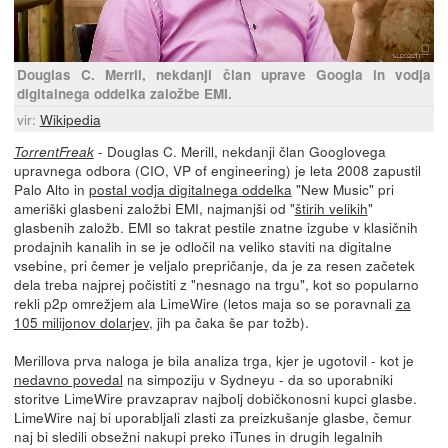
Douglas C. Merril, nekdanji član uprave Googla in vodja
digitalnega oddelka založbe EMI.
vir:
Wikipedia
- Douglas C. Merill, nekdanji član Googlovega
TorrentFreak
upravnega odbora (CIO, VP of engineering) je leta 2008 zapustil
Palo Alto in
postal vodja digitalnega oddelka
"New Music" pri
ameriški glasbeni založbi EMI, najmanjši od "
štirih velikih
"
glasbenih založb. EMI so takrat pestile znatne izgube v klasičnih
prodajnih kanalih in se je odločil na veliko staviti na digitalne
vsebine, pri čemer je veljalo prepričanje, da je za resen začetek
dela treba najprej počistiti z "nesnago na trgu", kot so popularno
rekli p2p omrežjem ala LimeWire (letos maja so se poravnali
za
105 milijonov dolarjev
, jih pa čaka še par tožb).
Merillova prva naloga je bila analiza trga, kjer je ugotovil - kot je
nedavno povedal
na simpoziju v Sydneyu - da so uporabniki
storitve LimeWire pravzaprav najbolj dobičkonosni kupci glasbe.
LimeWire naj bi uporabljali zlasti za preizkušanje glasbe, čemur
naj bi sledili obsežni nakupi preko iTunes in drugih legalnih