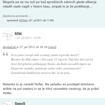
Mogoče pa se mu toži po bolj sproščenih zakonih glede slikanja
oseb nagih v tistem času, ampak to je že podtikanje...
mladih
Zgodovina sprememb…
spremenil:
MrStein
(
27. jul 2011 ob 11:55
)
kitaj
::
27. jul 2011, 12:29
digitalcek
je
27. jul 2011 ob 10:16
izjavil
:
Je to pravi recept tudi za manj znane trgovske mreže?
Recimo da Aldi odpre v Sloveniji 15 trgovin. Naj leto dni (ali tri
leta) brezplačno poklanjajo hrano, da bodo navadili kupce na
blagovno znamko, potem pa začno robo zaračunavati?
Garantiran bankrot po mesecu dni, če ne prej...
Natanko to je naredil Hoffer. Na začetku so prodajali določene
artikle na pol zastonj in se je hitro razvedelo naokrog, da je prišel
Hoffer.
SasoS