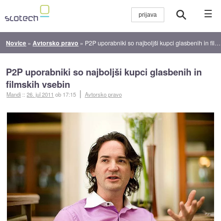
☰
Novice
»
Avtorsko pravo
»
P2P uporabniki so najboljši kupci glasbenih in filmskih vsebin
P2P uporabniki so najboljši kupci glasbenih in
filmskih vsebin
Mandi
::
26. jul 2011
ob 17:15
Avtorsko pravo