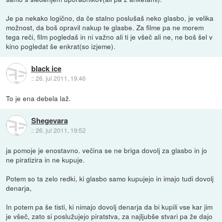
Je pa nekako logično, da če stalno poslušaš neko glasbo, je velika
možnost, da boš opravil nakup te glasbe. Za filme pa ne morem
tega reči, film pogledaš in ni važno ali ti je všeč ali ne, ne boš šel v
kino pogledat še enkrat(so izjeme).
black ice
::
26. jul 2011, 19:46
To je ena debela laž.
Shegevara
::
26. jul 2011, 19:52
ja pomoje je enostavno. večina se ne briga dovolj za glasbo in jo
ne piratizira in ne kupuje.
Potem so ta zelo redki, ki glasbo samo kupujejo in imajo tudi dovolj
denarja,
In potem pa še tisti, ki nimajo dovolj denarja da bi kupili vse kar jim
je všeč, zato si poslužujejo piratstva, za najljubše stvari pa že dajo