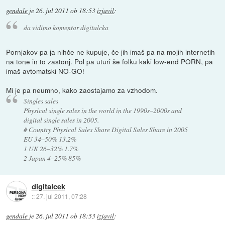
gendale
je
26. jul 2011 ob 18:53
izjavil
:
da vidimo komentar digitalcka
Pornjakov pa ja nihče ne kupuje, če jih imaš pa na mojih internetih
na tone in to zastonj. Pol pa uturi še folku kaki low-end PORN, pa
imaš avtomatski NO-GO!
Mi je pa neumno, kako zaostajamo za vzhodom.
Singles sales
Physical single sales in the world in the 1990s–2000s and
digital single sales in 2005.
# Country Physical Sales Share Digital Sales Share in 2005
EU 34–50% 13.2%
1 UK 26–32% 1.7%
2 Japan 4–25% 85%
digitalcek
::
27. jul 2011, 07:28
gendale
je
26. jul 2011 ob 18:53
izjavil
: