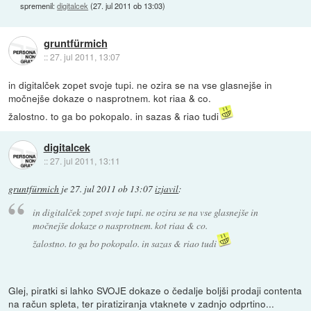
spremenil:
digitalcek
(
27. jul 2011 ob 13:03
)
gruntfürmich
::
27. jul 2011, 13:07
in digitalček zopet svoje tupi. ne ozira se na vse glasnejše in
močnejše dokaze o nasprotnem. kot riaa & co.
žalostno. to ga bo pokopalo. in sazas & riao tudi
digitalcek
::
27. jul 2011, 13:11
gruntfürmich
je
27. jul 2011 ob 13:07
izjavil
:
in digitalček zopet svoje tupi. ne ozira se na vse glasnejše in
močnejše dokaze o nasprotnem. kot riaa & co.
žalostno. to ga bo pokopalo. in sazas & riao tudi
Glej, piratki si lahko SVOJE dokaze o čedalje boljši prodaji contenta
na račun spleta, ter piratiziranja vtaknete v zadnjo odprtino...