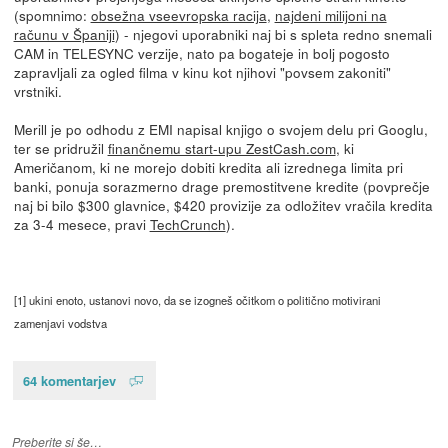
(spomnimo:
obsežna vseevropska racija
,
najdeni milijoni na
računu v Španiji
) - njegovi uporabniki naj bi s spleta redno snemali
CAM in TELESYNC verzije, nato pa bogateje in bolj pogosto
zapravljali za ogled filma v kinu kot njihovi "povsem zakoniti"
vrstniki.
Merill je po odhodu z EMI napisal knjigo o svojem delu pri Googlu,
ter se pridružil
finančnemu start-upu ZestCash.com
, ki
Američanom, ki ne morejo dobiti kredita ali izrednega limita pri
banki, ponuja sorazmerno drage premostitvene kredite (povprečje
naj bi bilo $300 glavnice, $420 provizije za odložitev vračila kredita
za 3-4 mesece, pravi
TechCrunch
).
[1] ukini enoto, ustanovi novo, da se izogneš očitkom o politično motivirani
zamenjavi vodstva
64 komentarjev
Preberite si še…