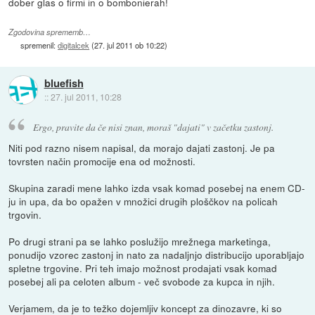
dober glas o firmi in o bombonierah!
Zgodovina sprememb…
spremenil:
digitalcek
(
27. jul 2011 ob 10:22
)
bluefish
::
27. jul 2011, 10:28
Ergo, pravite da če nisi znan, moraš "dajati" v začetku zastonj.
Niti pod razno nisem napisal, da morajo dajati zastonj. Je pa
tovrsten način promocije ena od možnosti.
Skupina zaradi mene lahko izda vsak komad posebej na enem CD-
ju in upa, da bo opažen v množici drugih ploščkov na policah
trgovin.
Po drugi strani pa se lahko poslužijo mrežnega marketinga,
ponudijo vzorec zastonj in nato za nadaljnjo distribucijo uporabljajo
spletne trgovine. Pri teh imajo možnost prodajati vsak komad
posebej ali pa celoten album - več svobode za kupca in njih.
Verjamem, da je to težko dojemljiv koncept za dinozavre, ki so