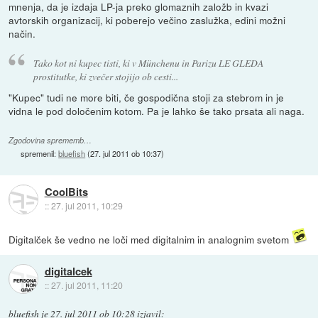
mnenja, da je izdaja LP-ja preko glomaznih založb in kvazi
avtorskih organizacij, ki poberejo večino zaslužka, edini možni
način.
Tako kot ni kupec tisti, ki v Münchenu in Parizu LE GLEDA
prostitutke, ki zvečer stojijo ob cesti...
"Kupec" tudi ne more biti, če gospodična stoji za stebrom in je
vidna le pod določenim kotom. Pa je lahko še tako prsata ali naga.
Zgodovina sprememb…
spremenil:
bluefish
(
27. jul 2011 ob 10:37
)
CoolBits
::
27. jul 2011, 10:29
Digitalček še vedno ne loči med digitalnim in analognim svetom
digitalcek
::
27. jul 2011, 11:20
bluefish
je
27. jul 2011 ob 10:28
izjavil
: