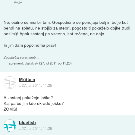
naga.
Ne, očitno še nisi bil tam. Gospodične se ponujajo bolj in bolje kot
bendi na spletu, ne stojijo za stebri, pogosto ti pokažejo dojke (tudi
pozimi)! Apak zastonj pa vseeno, kot rečeno, ne dajo...
In jim dam popolnoma prav!
Zgodovina sprememb…
spremenil:
digitalcek
(
27. jul 2011 ob 11:23
)
MrStein
::
27. jul 2011, 11:25
A zastonj pokažejo joške?
Kaj pa če jim kdo ukrade joške?
ZOMG!
bluefish
::
27. jul 2011, 11:25