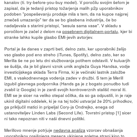
kanalov (ti. try-before-you-buy model). V poročilu svojim šefom je
zapisal, da je tedanji pristop tožarjenja malih p2p uporabnikov
podoben "pospeševanju prodaje mila s tem, da na kupce najprej
zmečeš umazanijo" ter da se bo glasbena industrija, če bo
nadaljevala s starimi pristopi, "sesula sama vase". V skladu s
poročilom je začel z delom na
posebnem digitalnem portalu
, kjer bi
stranke lahko kupile glasbo EMI-jevih avtorjev.
Portal je še danes v zaprti beti, delno zato, ker uporabniki želijo
vso glasbo pod eno streho (iTunes, Spotify), delno zato, ker so
Merilla še ne po letu dni službovanja potihem odstavili. V kuluarjih
se šušlja, da je bil glavni vzrok umik angleža Guya Handsa, vodje
investicijskega sklada Terra Firma, ki je večinski lastnik založbe
EMI, s vsakodnevnega vodenja zadev v družbi. S tem je Merill
izgubil glavnega podpornika (Hands ga je z bogato ponudbo tudi
zvabil iz Googla) in je zardi svojih kontroverznih stališč moral iti.
EMI se je sicer na veliko otepal očitka, da so ga odpustili, in je raje
ukinil digitalni oddelek, ki je na tej točki ustvarjal že 20% prihodkov,
ga priključil matici in pripeljal Cory-ja Ondrejko, enega od
ustanoviteljev Linden Labs (Second Life). Tovrstni pristop [1] sicer
ni tako nepoznan niti v naši dnevni politiki.
Merillovo mnenje potrjuje
nedavna analiza
vzorcev obnašanja
uporabnikov prejšnjega meseca ukinjene spletne strani kino.to