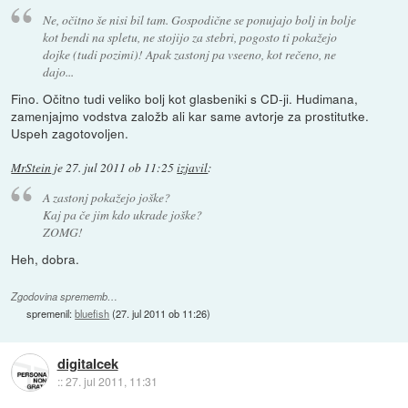
Ne, očitno še nisi bil tam. Gospodične se ponujajo bolj in bolje
kot bendi na spletu, ne stojijo za stebri, pogosto ti pokažejo
dojke (tudi pozimi)! Apak zastonj pa vseeno, kot rečeno, ne
dajo...
Fino. Očitno tudi veliko bolj kot glasbeniki s CD-ji. Hudimana,
zamenjajmo vodstva založb ali kar same avtorje za prostitutke.
Uspeh zagotovoljen.
MrStein
je
27. jul 2011 ob 11:25
izjavil
:
A zastonj pokažejo joške?
Kaj pa če jim kdo ukrade joške?
ZOMG!
Heh, dobra.
Zgodovina sprememb…
spremenil:
bluefish
(
27. jul 2011 ob 11:26
)
digitalcek
::
27. jul 2011, 11:31