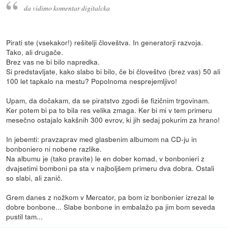
da vidimo komentar digitalcka
Pirati ste (vsekakor!) rešitelji človeštva. In generatorji razvoja.
Tako, ali drugače.
Brez vas ne bi bilo napredka.
Si predstavljate, kako slabo bi bilo, če bi človeštvo (brez vas) 50 ali
100 let tapkalo na mestu? Popolnoma nesprejemljivo!
Upam, da dočakam, da se piratstvo zgodi še fizičnim trgovinam.
Ker potem bi pa to bila res velika zmaga. Ker bi mi v tem primeru
mesečno ostajalo kakšnih 300 evrov, ki jih sedaj pokurim za hrano!
In jebemti: pravzaprav med glasbenim albumom na CD-ju in
bonboniero ni nobene razlike.
Na albumu je (tako pravite) le en dober komad, v bonbonieri z
dvajsetimi bomboni pa sta v najboljšem primeru dva dobra. Ostali
so slabi, ali zanič.
Grem danes z nožkom v Mercator, pa bom iz bonbonier izrezal le
dobre bonbone... Slabe bonbone in embalažo pa jim bom seveda
pustil tam...