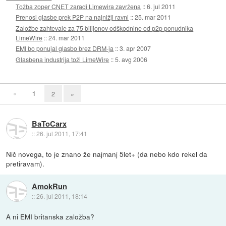
Tožba zoper CNET zaradi Limewira zavržena
::
6. jul 2011
Prenosi glasbe prek P2P na najnižji ravni
::
25. mar 2011
Založbe zahtevale za 75 bilijonov odškodnine od p2p ponudnika
LimeWire
::
24. mar 2011
EMI bo ponujal glasbo brez DRM-ja
::
3. apr 2007
Glasbena industrija toži LimeWire
::
5. avg 2006
«
1
2
»
BaToCarx
::
26. jul 2011, 17:41
Nič novega, to je znano že najmanj 5let+ (da nebo kdo rekel da
pretiravam).
AmokRun
::
26. jul 2011, 18:14
A ni EMI britanska založba?