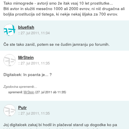
Tako mimogrede - avtorji smo že itak vsaj 10 let prostitutke...
Biti avtor in služiti mesečno 1000 ali 2000 evrov, ni nič drugačna ali
boljša prostitucija od tistega, ki nekje nekaj šljaka za 700 evrov.
bluefish
::
27. jul 2011, 11:34
Če ste tako zanič, potem se ne čudim jamranju po forumih.
MrStein
::
27. jul 2011, 11:35
Digitalcek: In poanta je... ?
Zgodovina sprememb…
spremenil:
MrStein
(
27. jul 2011 ob 11:35
)
Putr
::
27. jul 2011, 11:35
Joj digitalcek zakaj bi hodil in plačeval stand up dogodke ko pa