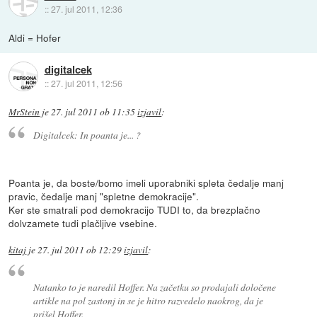
::
27. jul 2011, 12:36
Aldi = Hofer
digitalcek
::
27. jul 2011, 12:56
MrStein
je
27. jul 2011 ob 11:35
izjavil
:
Digitalcek: In poanta je... ?
Poanta je, da boste/bomo imeli uporabniki spleta čedalje manj
pravic, čedalje manj "spletne demokracije".
Ker ste smatrali pod demokracijo TUDI to, da brezplačno
dolvzamete tudi plačljive vsebine.
kitaj
je
27. jul 2011 ob 12:29
izjavil
:
Natanko to je naredil Hoffer. Na začetku so prodajali določene
artikle na pol zastonj in se je hitro razvedelo naokrog, da je
prišel Hoffer.