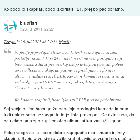
Ko bodo to skapirali, bodo izkoristili P2P, prej bo pač obratno.
bluefish
::
26. jul 2011, 22:27
Tarzan
je
26. jul 2011 ob 21:33
izjavil
:
Najbolje je prodajat albume, na katerih se nahaja le en sam
poslušljiv komad, ki se 24 ur na dan vrti na vseh postajah. To je
bilo včasih. Zdaj se preveri, kaj imajo avtorji za pokazat, potem
ap se odločiš za nakup, ali pač ne, če prodajajo meglo in si
album ne zasluži cca. 10 EUR. Ker pa je komad res poslušljiv, ga
radovoljno za ~0,5 EUR nabaviš preko spleta in si dopolniš
"best of" party kompilacijo.
Ko bodo to skapirali, bodo izkoristili P2P, prej bo pač obratno.
Saj večje online štacune že ponujajo predogled komada in nato
tudi nakup posameznega. In to je tista prava pot. Če avtor upa, da
bo nekdo na slepo kupil celoten album, si kar zasluži izgubo.
Poleg vsega so ta model dobro zapopadle manj znane in indy
skupine. Svoje prve single velikokrat objavijo povsem brezplačno