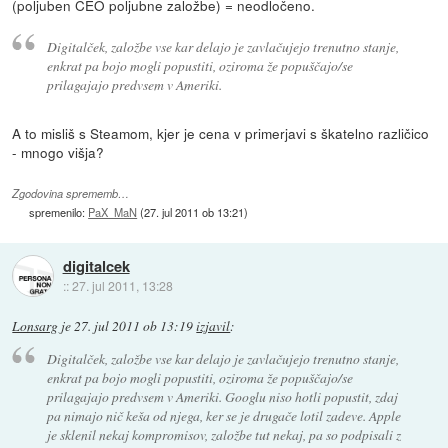
(poljuben CEO poljubne založbe) = neodločeno.
Digitalček, založbe vse kar delajo je zavlačujejo trenutno stanje,
enkrat pa bojo mogli popustiti, oziroma že popuščajo/se
prilagajajo predvsem v Ameriki.
A to misliš s Steamom, kjer je cena v primerjavi s škatelno različico
- mnogo višja?
Zgodovina sprememb…
spremenilo:
PaX_MaN
(
27. jul 2011 ob 13:21
)
digitalcek
::
27. jul 2011, 13:28
Lonsarg
je
27. jul 2011 ob 13:19
izjavil
:
Digitalček, založbe vse kar delajo je zavlačujejo trenutno stanje,
enkrat pa bojo mogli popustiti, oziroma že popuščajo/se
prilagajajo predvsem v Ameriki. Googlu niso hotli popustit, zdaj
pa nimajo nič keša od njega, ker se je drugače lotil zadeve. Apple
je sklenil nekaj kompromisov, založbe tut nekaj, pa so podpisali z