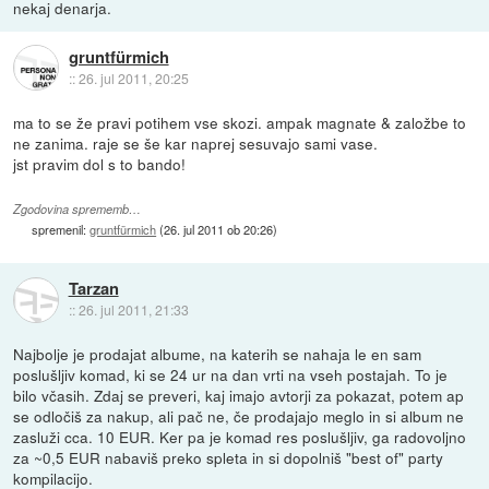
nekaj denarja.
gruntfürmich
::
26. jul 2011, 20:25
ma to se že pravi potihem vse skozi. ampak magnate & založbe to
ne zanima. raje se še kar naprej sesuvajo sami vase.
jst pravim dol s to bando!
Zgodovina sprememb…
spremenil:
gruntfürmich
(
26. jul 2011 ob 20:26
)
Tarzan
::
26. jul 2011, 21:33
Najbolje je prodajat albume, na katerih se nahaja le en sam
poslušljiv komad, ki se 24 ur na dan vrti na vseh postajah. To je
bilo včasih. Zdaj se preveri, kaj imajo avtorji za pokazat, potem ap
se odločiš za nakup, ali pač ne, če prodajajo meglo in si album ne
zasluži cca. 10 EUR. Ker pa je komad res poslušljiv, ga radovoljno
za ~0,5 EUR nabaviš preko spleta in si dopolniš "best of" party
kompilacijo.