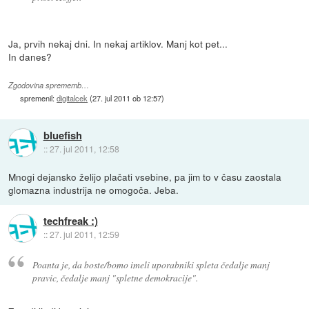
Ja, prvih nekaj dni. In nekaj artiklov. Manj kot pet...
In danes?
Zgodovina sprememb…
spremenil:
digitalcek
(
27. jul 2011 ob 12:57
)
bluefish
::
27. jul 2011, 12:58
Mnogi dejansko želijo plačati vsebine, pa jim to v času zaostala
glomazna industrija ne omogoča. Jeba.
techfreak :)
::
27. jul 2011, 12:59
Poanta je, da boste/bomo imeli uporabniki spleta čedalje manj
pravic, čedalje manj "spletne demokracije".