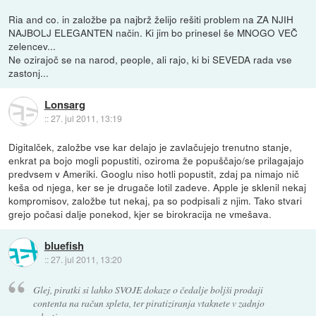
Ria and co. in založbe pa najbrž želijo rešiti problem na ZA NJIH
NAJBOLJ ELEGANTEN način. Ki jim bo prinesel še MNOGO VEČ
zelencev...
Ne ozirajoč se na narod, people, ali rajo, ki bi SEVEDA rada vse
zastonj...
Lonsarg
::
27. jul 2011, 13:19
Digitalček, založbe vse kar delajo je zavlačujejo trenutno stanje,
enkrat pa bojo mogli popustiti, oziroma že popuščajo/se prilagajajo
predvsem v Ameriki. Googlu niso hotli popustit, zdaj pa nimajo nič
keša od njega, ker se je drugače lotil zadeve. Apple je sklenil nekaj
kompromisov, založbe tut nekaj, pa so podpisali z njim. Tako stvari
grejo počasi dalje ponekod, kjer se birokracija ne vmešava.
bluefish
::
27. jul 2011, 13:20
Glej, piratki si lahko SVOJE dokaze o čedalje boljši prodaji
contenta na račun spleta, ter piratiziranja vtaknete v zadnjo