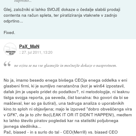
odprtino...
Glej, založniki si lahko SVOJE dokaze o čedalje slabši prodaji
contenta na račun spleta, ter piratiziranja vtaknete v zadnjo
odprtino...
Fixed.
PaX_MaN
::
27. jul 2011, 13:20
ne ozira se na vse glasnejše in močnejše dokaze o nasprotnem.
No ja, imamo besedo enega bivšega CEOja enega oddelka v eni
glasbeni firmi, ki je sumljivo nenatančna (kot je win64 izpostavil,
dafak jim je uspelo pridet do podatkov?, ni metodologije, ni leaknu
tistga svojga reporta, pa seveda, čist banalna: tko govori da bi se
maščeval, ker so ga šutiral), una tadruga analiza o uporabnikih
kino.to sploh ni objavljena; majo le izpoved "dobro obveščenga vira
v GFK", da je to zihr tko(LEAK IT OR IT DIDN'T HAPPEN!), medtem
ko lahko število piratov pogledaš kar na statistiki poljubnega
javnega sledilnika...
Pač, biased - in s surlo do tal - CEO(Merrill) vs. biased CEO