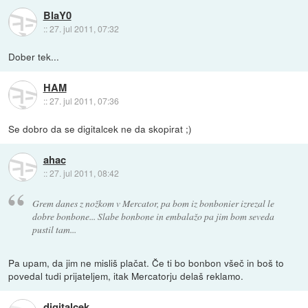
BlaY0
::
27. jul 2011, 07:32
Dober tek...
HAM
::
27. jul 2011, 07:36
Se dobro da se digitalcek ne da skopirat ;)
ahac
::
27. jul 2011, 08:42
Grem danes z nožkom v Mercator, pa bom iz bonbonier izrezal le
dobre bonbone... Slabe bonbone in embalažo pa jim bom seveda
pustil tam...
Pa upam, da jim ne misliš plačat. Če ti bo bonbon všeč in boš to
povedal tudi prijateljem, itak Mercatorju delaš reklamo.
digitalcek