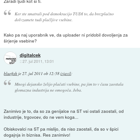
Zaradi ljudi kot si ti.
Ker ste smatrali pod demokracijo TUDI to, da brezplačno
dolvzamete tudi plačljive vsebine.
Kako pa naj uporabnik ve, da uploader ni pridobil dovoljenja za
širjenje vsebine?
digitalcek
::
27. jul 2011, 13:01
bluefish
je
27. jul 2011 ob 12:58
izjavil
:
Mnogi dejansko želijo plačati vsebine, pa jim to v času zaostala
glomazna industrija ne omogoča. Jeba.
Zanimivo je to, da so za genijalce na ST vsi ostali zaostali, od
industrije, trgovcev, do ne vem koga...
Obiskovalci na ST pa mislijo, da niso zaostali, da so v špici
dogajnja in biznisa. Res zanimivo!