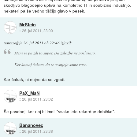
škodljivo blagodejno upliva na kompletno IT in šoubiznis industrijo,
nekateri pa še vedno tiščijo glavo v pesek.
MrStein
::
26. jul 2011, 23:00
poweroff
je
26. jul 2011 ob 22:46
izjavil
:
Meni se pa zdi to super. Da založbe ne poslušajo.
Ker komaj čakam, da se sesujejo same vase.
Kar čakaš, ni nujno da se zgodi.
PaX_MaN
::
26. jul 2011, 23:02
Še posebej, ker naj bi imeli "vsako leto rekordne dobičke".
Bananovec
::
26. jul 2011, 23:38