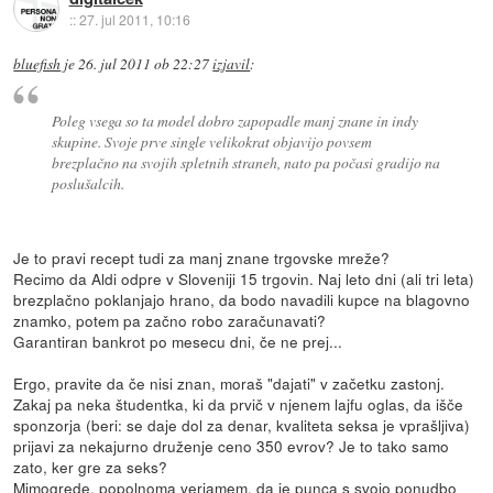
::
27. jul 2011, 10:16
bluefish
je
26. jul 2011 ob 22:27
izjavil
:
Poleg vsega so ta model dobro zapopadle manj znane in indy
skupine. Svoje prve single velikokrat objavijo povsem
brezplačno na svojih spletnih straneh, nato pa počasi gradijo na
poslušalcih.
Je to pravi recept tudi za manj znane trgovske mreže?
Recimo da Aldi odpre v Sloveniji 15 trgovin. Naj leto dni (ali tri leta)
brezplačno poklanjajo hrano, da bodo navadili kupce na blagovno
znamko, potem pa začno robo zaračunavati?
Garantiran bankrot po mesecu dni, če ne prej...
Ergo, pravite da če nisi znan, moraš "dajati" v začetku zastonj.
Zakaj pa neka študentka, ki da prvič v njenem lajfu oglas, da išče
sponzorja (beri: se daje dol za denar, kvaliteta seksa je vprašljiva)
prijavi za nekajurno druženje ceno 350 evrov? Je to tako samo
zato, ker gre za seks?
Mimogrede, popolnoma verjamem, da je punca s svojo ponudbo