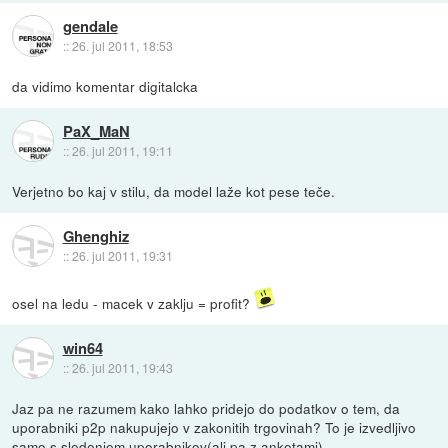
gendale
::
26. jul 2011, 18:53
da vidimo komentar digitalcka
PaX_MaN
::
26. jul 2011, 19:11
Verjetno bo kaj v stilu, da model laže kot pese teče.
Ghenghiz
::
26. jul 2011, 19:31
osel na ledu - macek v zaklju = profit?
win64
::
26. jul 2011, 19:43
Jaz pa ne razumem kako lahko pridejo do podatkov o tem, da
uporabniki p2p nakupujejo v zakonitih trgovinah? To je izvedljivo
samo s sledenjem uporabnikov(ali pa z anketami).