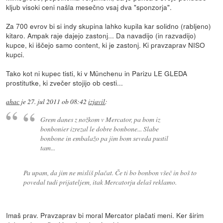
kljub visoki ceni našla mesečno vsaj dva "sponzorja".
Za 700 evrov bi si indy skupina lahko kupila kar solidno (rabljeno)
kitaro. Ampak raje dajejo zastonj... Da navadijo (in razvadijo)
kupce, ki iščejo samo content, ki je zastonj. Ki pravzaprav NISO
kupci.
Tako kot ni kupec tisti, ki v Münchenu in Parizu LE GLEDA
prostitutke, ki zvečer stojijo ob cesti...
ahac
je
27. jul 2011 ob 08:42
izjavil
:
Grem danes z nožkom v Mercator, pa bom iz
bonbonier izrezal le dobre bonbone... Slabe
bonbone in embalažo pa jim bom seveda pustil
tam...
Pa upam, da jim ne misliš plačat. Če ti bo bonbon všeč in boš to
povedal tudi prijateljem, itak Mercatorju delaš reklamo.
Imaš prav. Pravzaprav bi moral Mercator plačati meni. Ker širim