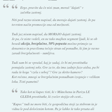
Ergo, pravite da če nisi znan, moraš "dajati" v
začetku zastonj.
Niti pod razno nisem napisal, da morajo dajati zastonj. Je pa
tovrsten način promocije ena od možnosti.
Tudi jaz nisem napisal, da MORAJO dajati zastonj.
Je pa, če niste vedeli, en ne tako majhen segment ljudi, ki se ob
besedi
akcija, brezplačno, 50% popusta
močno primejo za
denarnico in praviloma tečejo stran od ponudbe, ki jim je ravno
zaradi brezplačnosti - sumljiva.
Tudi sam bi se vprašal, kaj je zadaj, če bi mi prostitutka
ponujala zastonj seks. Gre za to, da ima zadnjo fazo aidsa, pa bi
rada še koga "vzela s seboj"? Gre za skrito kamero?
Kot rečeno, mnogi se brezplačnim ponudbam izognejo v velikem
loku. Tisti pametni!
Tako kot ni kupec tisti, ki v Münchenu in Parizu LE
GLEDA prostitutke, ki zvečer stojijo ob cesti...
"Kupec" tudi ne more biti, če gospodična stoji za stebrom in je
vidna le pod določenim kotom. Pa je lahko še tako prsata ali