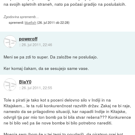
na svojih spletnih straneh, nato pa počasi gradijo na poslušalcih.
Zgodovina sprememb…
spremenil:
bluefish
(
26. jul 2011 ob 22:28
)
poweroff
::
26. jul 2011, 22:46
Meni se pa zdi to super. Da založbe ne poslušajo.
Ker komaj čakam, da se sesujejo same vase.
BlaY0
::
26. jul 2011, 22:55
Tole s pirati je tako kot s poceni delovno silo v Indiji in na
Kitajskem... le ta ruši konkurenčnost razvitih držav. Zakaj ne bi raje,
namesto da se prilagodimo situaciji, kar napadli Indije in Kitajske,
odvrgli tja par mio ton bomb pa bi bila stvar rešena??? Konkurence
ne bi bilo več pa še nove bombe bi bilo potrebno narediti.
Mnenja sem (bom še v tej temi to poudaril), da piratsvo prej kot