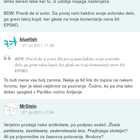
lahko berem tebe kar tu, iz udobja mojega naslonjača.
BDW: Praviš da si avtor. Da povej nam kakšno svoje avtorsko delo,
ga grem takoj kupit, ker glede na tvoje komentarje more bit
EPSKO.
bluefish
::
27. jul 2011, 11:38
BDW: Praviš da si avtor. Da povej nam kakšno svoje avtorsko
delo, ga grem takoj kupit, ker glede na tvoje komentarje more bit
EPSKO.
To tudi mene vse bolj zanima. Nekje je bil link do topica na nekem
forumu, kjer je iskal najstnice za poziranje. Čudno, ko pa ima tako
dober vpogled v Pariško nočno življenje.
MrStein
::
27. jul 2011, 11:54
Verjetno prodaja neke antikvitete, po podpisu sodeč:
Živela
petdeseta, šestdeseta, sedemdeseta leta. Prejšnjega stoletja!!!
Ali pa pripomočke za časovna potovanja. Brošure?