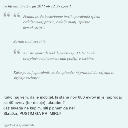
techfreak :)
je
27. jul 2011 ob 12:59
izjavil
:
Poanta je, da boste/bomo imeli uporabniki spleta
čedalje manj pravic, čedalje manj "spletne
demokracije".
Zaradi ljudi kot si ti.
Ker ste smatrali pod demokracijo TUDI to, da
brezplačno dolvzamete tudi plačljive vsebine.
Kako pa naj uporabnik ve, da uploader ni pridobil dovoljenja za
širjenje vsebine?
Kako naj vem, da je mobitel, ki stane nov 600 evrov in je naprodaj
za 40 evrov (ter deluje), ukraden?
Jaz takega ne kupim, niti pipnem ga ne!
Skratka, PUSTIM GA PRI MIRU!
Zgodovina sprememb…