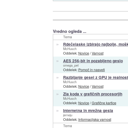
Vredno ogleda ...
Tema
»
Rdečelaske izbirajo najbolje, mošk
McHusch
Oddelek:
Novice
/
Varnost
»
AES 256-bit in pozabljeno geslo
omega_pet
Oddelek:
Pomoč in nasveti
»
Razbijanje gesel z GPU je realnos
McHusch
Oddelek:
Novice
/
Varnost
»
Zla koda v grafičnih procesorjih
McHusch
Oddelek:
Novice
/
Grafične kartice
»
Internetna in mrežna gesla
jerneju
Oddelek:
Informacijska varnost
Tema