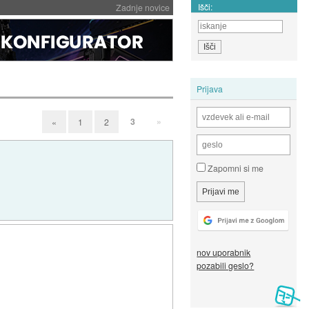
Išči:
Zadnje novice
Prijava
3
»
«
1
2
Zapomni si me
nov uporabnik
pozabili geslo?