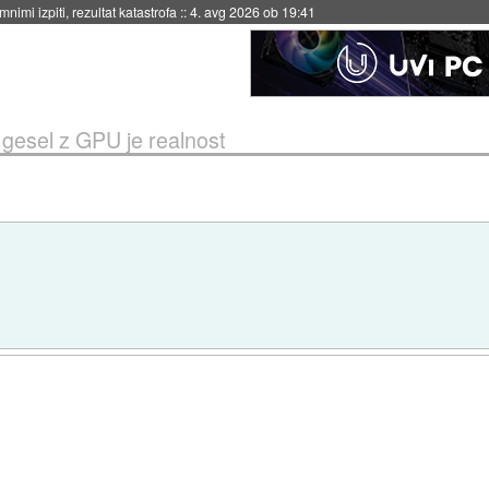
nimi izpiti, rezultat katastrofa
::
4. avg 2026 ob 19:41
 gesel z GPU je realnost