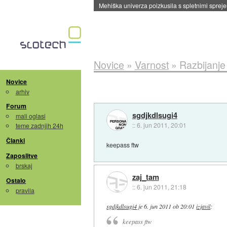
Mehiška univerza poizkusila s spletnimi sprejem
Novice
»
Varnost
»
Razbijanje
Novice
arhiv
Forum
sgdjkdlsugi4
mali oglasi
::
6. jun 2011, 20:01
teme zadnjih 24h
Članki
keepass ftw
Zaposlitve
brskaj
zaj_tam
Ostalo
::
6. jun 2011, 21:18
pravila
sgdjkdlsugi4
je
6. jun 2011 ob 20:01
izjavil
:
keepass ftw