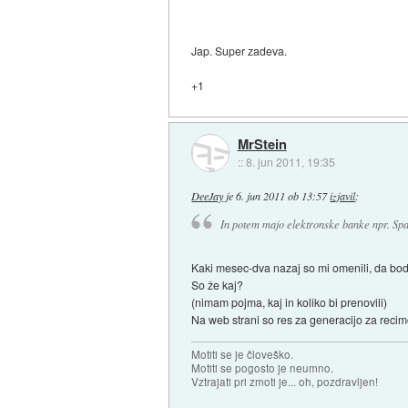
Jap. Super zadeva.
+1
MrStein
::
8. jun 2011, 19:35
DeeJay
je
6. jun 2011 ob 13:57
izjavil
:
In potem majo elektronske banke npr. Spa
Kaki mesec-dva nazaj so mi omenili, da bodo
So že kaj?
(nimam pojma, kaj in koliko bi prenovili)
Na web strani so res za generacijo za recim
Motiti se je človeško.
Motiti se pogosto je neumno.
Vztrajati pri zmoti je... oh, pozdravljen!