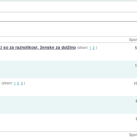
Spor
i so za raznolikost, ženske za dolžino
(strani:
1
2
)
5
1
t
(strani:
1
2
3
)
1
Spor