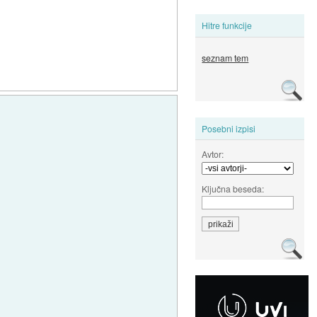
Hitre funkcije
seznam tem
Posebni izpisi
Avtor:
Ključna beseda: