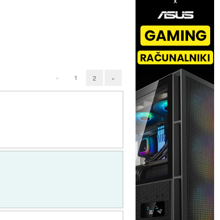
«
1
2
»