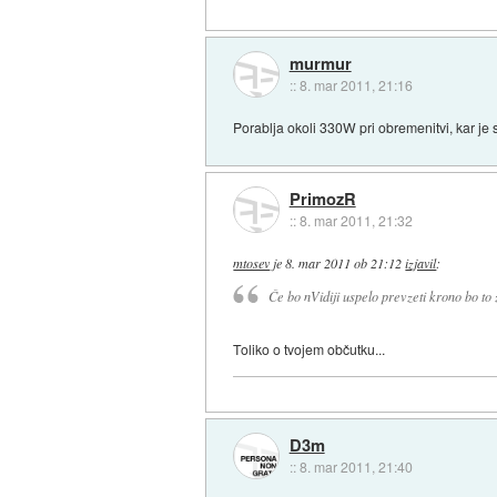
murmur
::
8. mar 2011, 21:16
Porablja okoli 330W pri obremenitvi, kar je 
PrimozR
::
8. mar 2011, 21:32
mtosev
je
8. mar 2011 ob 21:12
izjavil
:
Če bo nVidiji uspelo prevzeti krono bo to
Toliko o tvojem občutku...
D3m
::
8. mar 2011, 21:40