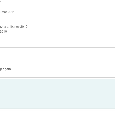
11
. mar 2011
imena
::
10. nov 2010
 2010
p again...