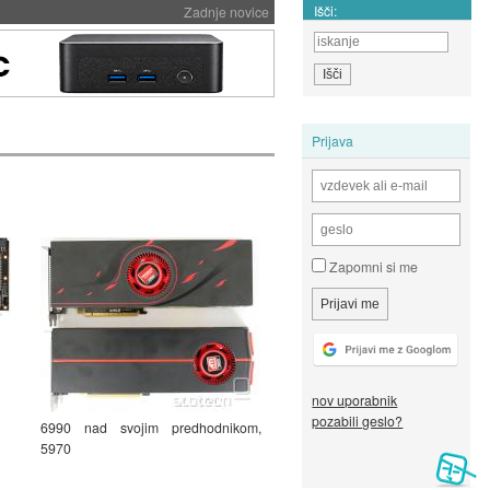
Išči:
Zadnje novice
Prijava
Zapomni si me
i
nov uporabnik
pozabili geslo?
6990 nad svojim predhodnikom,
5970