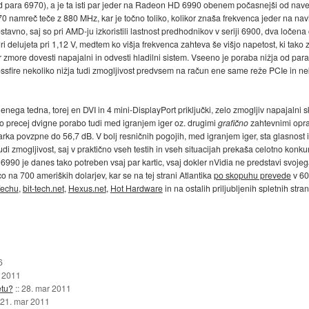
ara 6970), a je ta isti par jeder na Radeon HD 6990 obenem počasnejši od nav
 namreč teče z 880 MHz, kar je točno toliko, kolikor znaša frekvenca jeder na navi
stavno, saj so pri AMD-ju izkoristili lastnost predhodnikov v seriji 6900, dva loč
edri delujeta pri 1,12 V, medtem ko višja frekvenca zahteva še višjo napetost, ki ta
r zmore dovesti napajalni in odvesti hladilni sistem. Vseeno je poraba nižja od 
sfire nekoliko nižja tudi zmogljivost predvsem na račun ene same reže PCIe in ne
nega tedna, torej en DVI in 4 mini-DisplayPort priključki, zelo zmogljiv napajalni sk
sno precej dvigne porabo tudi med igranjem iger oz. drugimi
grafično
zahtevnimi oprav
ka povzpne do 56,7 dB. V bolj resničnih pogojih, med igranjem iger, sta glasnost 
di zmogljivost, saj v praktično vseh testih in vseh situacijah prekaša celotno konkur
990 je danes tako potreben vsaj par kartic, vsaj dokler nVidia ne predstavi svo
o na 700 ameriških dolarjev, kar se na tej strani Atlantika
po skopuhu prevede
v 60
echu
,
bit-tech.net
,
Hexus.net
,
Hot Hardware
in na ostalih priljubljenih spletnih str
6
r 2011
etu?
::
28. mar 2011
21. mar 2011