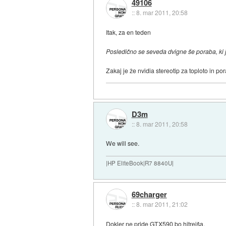
49106
::
8. mar 2011, 20:58
Itak, za en teden
Posledično se seveda dvigne še poraba, ki
Zakaj je že nvidia stereotip za toploto in
D3m
::
8. mar 2011, 20:58
We will see.
|HP EliteBook|R7 8840U|
69charger
::
8. mar 2011, 21:02
Dokler ne pride GTX590 bo hitrejša.