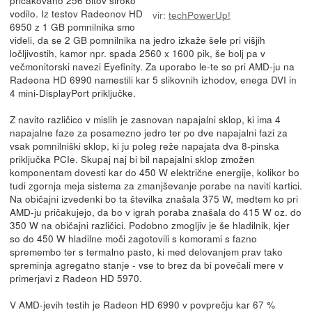
vodilo. Iz testov Radeonov HD
vir:
techPowerUp!
6950 z 1 GB pomnilnika smo
videli, da se 2 GB pomnilnika na jedro izkaže šele pri višjih
ločljivostih, kamor npr. spada 2560 x 1600 pik, še bolj pa v
večmonitorski navezi Eyefinity. Za uporabo le-te so pri AMD-ju na
Radeona HD 6990 namestili kar 5 slikovnih izhodov, enega DVI in
4 mini-DisplayPort priključke.
Z navito različico v mislih je zasnovan napajalni sklop, ki ima 4
napajalne faze za posamezno jedro ter po dve napajalni fazi za
vsak pomnilniški sklop, ki ju poleg reže napajata dva 8-pinska
priključka PCIe. Skupaj naj bi bil napajalni sklop zmožen
komponentam dovesti kar do 450 W električne energije, kolikor bo
tudi zgornja meja sistema za zmanjševanje porabe na naviti kartici.
Na običajni izvedenki bo ta številka znašala 375 W, medtem ko pri
AMD-ju pričakujejo, da bo v igrah poraba znašala do 415 W oz. do
350 W na običajni različici. Podobno zmogljiv je še hladilnik, kjer
so do 450 W hladilne moči zagotovili s komorami s fazno
spremembo ter s termalno pasto, ki med delovanjem prav tako
spreminja agregatno stanje - vse to brez da bi povečali mere v
primerjavi z Radeon HD 5970.
V AMD-jevih testih je Radeon HD 6990 v povprečju kar 67 %