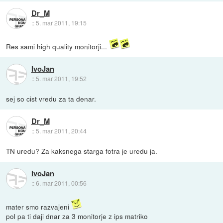
Dr_M
::
5. mar 2011, 19:15
Res sami high quality monitorji...
IvoJan
::
5. mar 2011, 19:52
sej so cist vredu za ta denar.
Dr_M
::
5. mar 2011, 20:44
TN uredu? Za kaksnega starga fotra je uredu ja.
IvoJan
::
6. mar 2011, 00:56
mater smo razvajeni
pol pa ti daji dnar za 3 monitorje z ips matriko