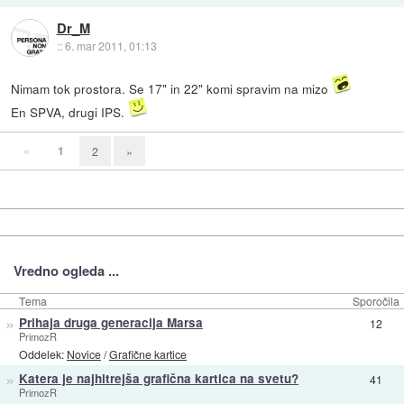
Dr_M
::
6. mar 2011, 01:13
Nimam tok prostora. Se 17" in 22" komi spravim na mizo
En SPVA, drugi IPS.
«
1
2
»
Vredno ogleda ...
Tema
Sporočila
»
Prihaja druga generacija Marsa
12
PrimozR
Oddelek:
Novice
/
Grafične kartice
»
Katera je najhitrejša grafična kartica na svetu?
41
PrimozR