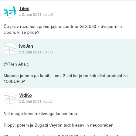
Tilen
::
2. mar 2011, 00:56
Če prav razumem primerjajo enjoedrno GTX 580 z dvojedrnim
čipom, ki še pride?
IvoJan
::
2. mar 2011, 01:00
@Tilen Aha :)
Mogoce jo bom pa kupil.... cez 2 leti ko jo bo kak idiot prodajal za
150EUR :P
VidKo
::
2. mar 2011, 06:37
Niti enega konstruktivnega komentarja.
Rippy: potem je Bugatti Veyron tudi blesav in neuporaben.