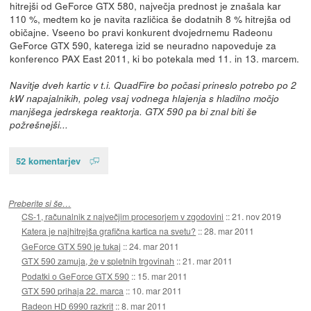
hitrejši od GeForce GTX 580, največja prednost je znašala kar
110 %, medtem ko je navita različica še dodatnih 8 % hitrejša od
običajne. Vseeno bo pravi konkurent dvojedrnemu Radeonu
GeForce GTX 590, katerega izid se neuradno napoveduje za
konferenco PAX East 2011, ki bo potekala med 11. in 13. marcem.
Navitje dveh kartic v t.i. QuadFire bo počasi prineslo potrebo po 2
kW napajalnikih, poleg vsaj vodnega hlajenja s hladilno močjo
manjšega jedrskega reaktorja. GTX 590 pa bi znal biti še
požrešnejši...
52 komentarjev
Preberite si še…
CS-1, računalnik z največjim procesorjem v zgodovini
::
21. nov 2019
Katera je najhitrejša grafična kartica na svetu?
::
28. mar 2011
GeForce GTX 590 je tukaj
::
24. mar 2011
GTX 590 zamuja, že v spletnih trgovinah
::
21. mar 2011
Podatki o GeForce GTX 590
::
15. mar 2011
GTX 590 prihaja 22. marca
::
10. mar 2011
Radeon HD 6990 razkrit
::
8. mar 2011