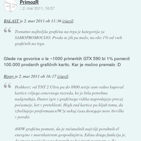
PrimozR
::
2. mar 2011, 16:57
BALAST
je
2. mar 2011 ob 11:36
izjavil
:
Trenutno najboljša grafična na trgu je kategorija za
SAMOPROMOCIJO. Proda se jih pa malo, na oko 1% od vseh
grafičnih na trgu.
Glede na govorice o le ~1000 primerkih GTX 590 bi 1% pomenil
100.000 prodanih grafičnih kartic. Kar je močno premalo :D
Rippy
je
2. mar 2011 ob 16:17
izjavil
:
Peshkeer; od TNT 2 Ultra pa do 8800 serije sem vedno kupoval
kartice višjega cenovnega razreda, ko je bila potrebna
nadgradnja. Danes igre s grafičnega vidika napredujejo precej
počasneje, kot v preteklosti. High end kartice pa kljub temu, da
izbolšujejo preformance/W že nekaj časa dosegajo nore številke
v porabi.
400W grafična pomeni, da je računalnik najvišji porabnik el
energine v marsikaterem gospodinjstvu. Edina druga funkcija je,
da imajo navijačice na forumih za kaj tresti pompom-e. Za