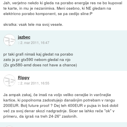
Jah, verjetno nekdo ki gleda na porabo energije res ne bo kupoval
te karte, in mu je nezanimiva. Meni osebno, ki NE gledam na
elektricno porabo komponent, se pa cedijo sline:P
skratka: vsak tele ma svoj vesele.
jazbec
::
2. mar 2011, 16:47
pr taki grafi nimaš kaj gledat na porabo
zato js pr gtx590 nebom gledal na njo
(2x gtx580-amd does not have a chance)
Rippy
::
2. mar 2011, 16:55
Ja ampak zakaj, če imaš na voljo veliko cenejše in varčnejše
kartice, ki popolnoma zadostujejo današnjim potrebam v rangu
200EUR. Bolj future proof ? Dej teh 400EUR v pujsa in boš dobil
več za svoj denar skozi nadgradnje. Sicer se lahko reče "ok" v
primeru, da igraš na treh 24-26" zaslonih.