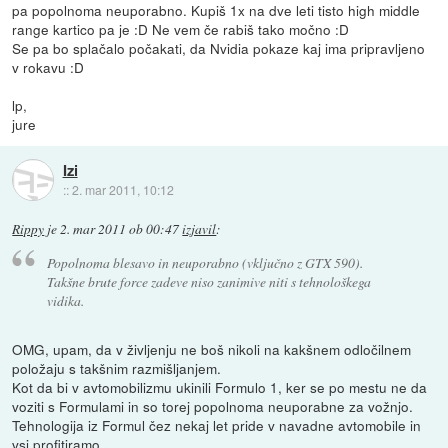
pa popolnoma neuporabno. Kupiš 1x na dve leti tisto high middle
range kartico pa je :D Ne vem če rabiš tako močno :D
Se pa bo splačalo počakati, da Nvidia pokaze kaj ima pripravljeno
v rokavu :D
lp,
jure
Izi
::
2. mar 2011, 10:12
Rippy
je
2. mar 2011 ob 00:47
izjavil
:
Popolnoma blesavo in neuporabno (vključno z GTX 590).
Takšne brute force zadeve niso zanimive niti s tehnološkega
vidika.
OMG, upam, da v življenju ne boš nikoli na kakšnem odločilnem
položaju s takšnim razmišljanjem.
Kot da bi v avtomobilizmu ukinili Formulo 1, ker se po mestu ne da
voziti s Formulami in so torej popolnoma neuporabne za vožnjo.
Tehnologija iz Formul čez nekaj let pride v navadne avtomobile in
vsi profitiramo.