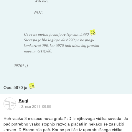
Will buy.
NOT.
Ce se ne motim jo majo ze lep cas...5990
Sicer pa je blo logicno da 6990 ne bo mogu
konkurirat 590, ker 6970 tudi nima kaj praskat
napram GTX580.
5970* ;)
Ops..5970 ja
Bugi
::
2. mar 2011, 09:55
Heh vsake 3 mesece nova grafa? :D Iz njihovega vidika seveda! Je
pač potrebno vsako stopnjo razvoja plačati in nekako še zaslužiti
zraven :D Ekonomija pač. Kar se pa tiče iz uporabniškega vidika