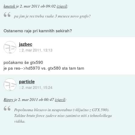
kmetek
je
2. mar 2011 ob 09:02
izjavil
:
pa jim je res treba vsake 3 mesece novo grafo?
Ostanemo raje pri kamnitih sekirah?
jazbec
::
2. mar 2011, 13:13
počakamo še gtx590
je pa res-->hd5970 vs. gtx580 sta tam tam
particle
::
2. mar 2011, 15:24
Rippy
je
2. mar 2011 ob 00:47
izjavil
:
Popolnoma blesavo in neuporabno (vključno z GTX 590).
Takšne brute force zadeve niso zanimive niti s tehnološkega
vidika.