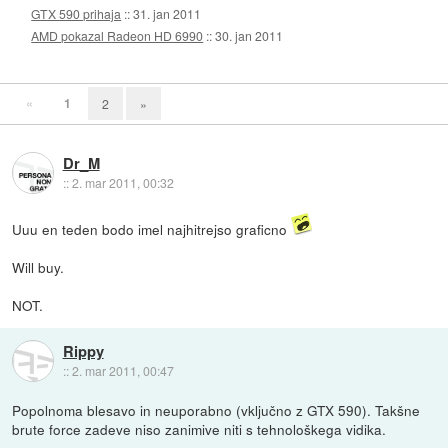
GTX 590 prihaja
::
31. jan 2011
AMD pokazal Radeon HD 6990
::
30. jan 2011
«
1
2
»
Dr_M
::
2. mar 2011, 00:32
Uuu en teden bodo imel najhitrejso graficno
Will buy.
NOT.
Rippy
::
2. mar 2011, 00:47
Popolnoma blesavo in neuporabno (vključno z GTX 590). Takšne
brute force zadeve niso zanimive niti s tehnološkega vidika.