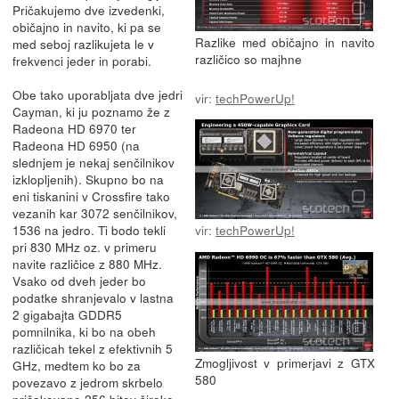
Pričakujemo dve izvedenki,
običajno in navito, ki pa se
Razlike med običajno in navito
med seboj razlikujeta le v
različico so majhne
frekvenci jeder in porabi.
Obe tako uporabljata dve jedri
vir:
techPowerUp!
Cayman, ki ju poznamo že z
Radeona HD 6970 ter
Radeona HD 6950 (na
slednjem je nekaj senčilnikov
izklopljenih). Skupno bo na
eni tiskanini v Crossfire tako
vezanih kar 3072 senčilnikov,
1536 na jedro. Ti bodo tekli
vir:
techPowerUp!
pri 830 MHz oz. v primeru
navite različice z 880 MHz.
Vsako od dveh jeder bo
podatke shranjevalo v lastna
2 gigabajta GDDR5
pomnilnika, ki bo na obeh
različicah tekel z efektivnih 5
Zmogljivost v primerjavi z GTX
GHz, medtem ko bo za
580
povezavo z jedrom skrbelo
pričakovano 256 bitov široko