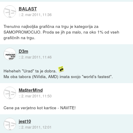
BALAST
::
2. mar 2011, 11:36
Trenutno najboljša grafična na trgu je kategorija za
SAMOPROMOCIJO. Proda se jih pa malo, na oko 1% od vseh
grafičnih na trgu.
D3m
::
2. mar 2011, 11:46
Heheheh "Urad" ta je dobra.
Ma oba tabora (NVidia, AMD) imata svojo "world's fastest".
Ma$terM|nd
::
2. mar 2011, 11:50
Cene pa verjetno kot kartice - NAVITE!
jest10
::
2. mar 2011, 12:01