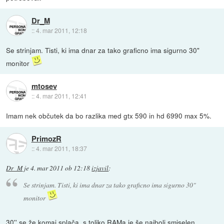
Dr_M
::
4. mar 2011, 12:18
Se strinjam. Tisti, ki ima dnar za tako graficno ima sigurno 30"
monitor
mtosev
::
4. mar 2011, 12:41
Imam nek občutek da bo razlika med gtx 590 in hd 6990 max 5%.
PrimozR
::
4. mar 2011, 18:37
Dr_M
je
4. mar 2011 ob 12:18
izjavil
:
Se strinjam. Tisti, ki ima dnar za tako graficno ima sigurno 30"
monitor
30'' se že komaj splača, s toliko RAMa je še najbolj smiselen