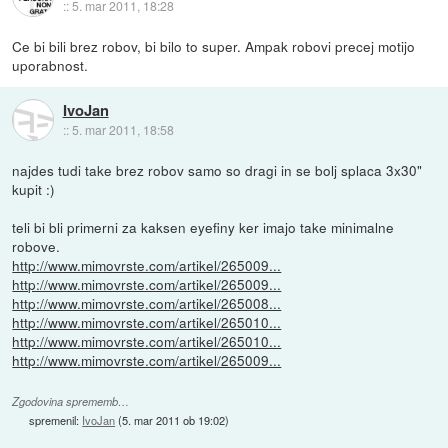
::
5. mar 2011, 18:28
Ce bi bili brez robov, bi bilo to super. Ampak robovi precej motijo
uporabnost.
IvoJan
::
5. mar 2011, 18:58
najdes tudi take brez robov samo so dragi in se bolj splaca 3x30"
kupit :)
teli bi bli primerni za kaksen eyefiny ker imajo take minimalne
robove.
http://www.mimovrste.com/artikel/265009...
http://www.mimovrste.com/artikel/265009...
http://www.mimovrste.com/artikel/265008...
http://www.mimovrste.com/artikel/265010...
http://www.mimovrste.com/artikel/265010...
http://www.mimovrste.com/artikel/265009...
Zgodovina sprememb…
spremenil:
IvoJan
(
5. mar 2011 ob 19:02
)