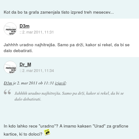
Kot da bo ta grafa zamenjala tisto izpred treh mesecev...
D3m
::
2. mar 2011, 11:31
Jahhhh uradno najhitrejša. Samo pa drži, kakor si rekel, da bi se
dalo debatirati.
Dr_M
::
2. mar 2011, 11:34
D3m
je
2. mar 2011 ob 11:31
izjavil
:
Jahhhh uradno najhitrejša. Samo pa drži, kakor si rekel, da bi se
dalo debatirati.
In kdo lahko rece "uradno"? A imamo kaksen "Urad" za graficne
kartice, ki to doloci?