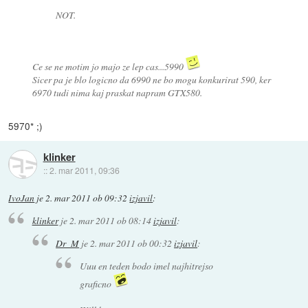
NOT.
Ce se ne motim jo majo ze lep cas...5990
Sicer pa je blo logicno da 6990 ne bo mogu konkurirat 590, ker
6970 tudi nima kaj praskat napram GTX580.
5970* ;)
klinker
::
2. mar 2011, 09:36
IvoJan
je
2. mar 2011 ob 09:32
izjavil
:
klinker
je
2. mar 2011 ob 08:14
izjavil
:
Dr_M
je
2. mar 2011 ob 00:32
izjavil
:
Uuu en teden bodo imel najhitrejso
graficno