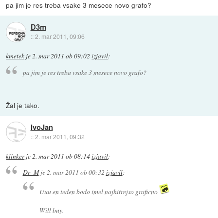
pa jim je res treba vsake 3 mesece novo grafo?
D3m
::
2. mar 2011, 09:06
kmetek
je
2. mar 2011 ob 09:02
izjavil
:
pa jim je res treba vsake 3 mesece novo grafo?
Žal je tako.
IvoJan
::
2. mar 2011, 09:32
klinker
je
2. mar 2011 ob 08:14
izjavil
:
Dr_M
je
2. mar 2011 ob 00:32
izjavil
:
Uuu en teden bodo imel najhitrejso graficno
Will buy.