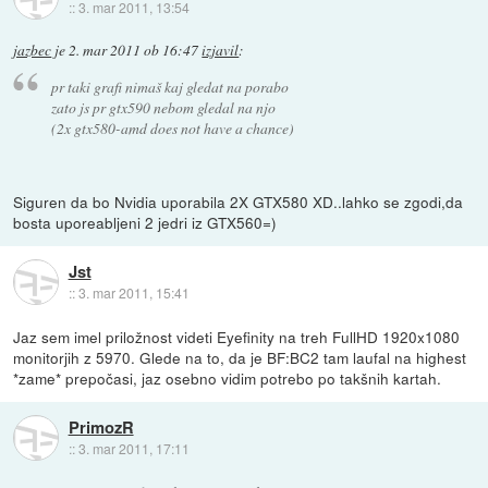
::
3. mar 2011, 13:54
jazbec
je
2. mar 2011 ob 16:47
izjavil
:
pr taki grafi nimaš kaj gledat na porabo
zato js pr gtx590 nebom gledal na njo
(2x gtx580-amd does not have a chance)
Siguren da bo Nvidia uporabila 2X GTX580 XD..lahko se zgodi,da
bosta uporeabljeni 2 jedri iz GTX560=)
Jst
::
3. mar 2011, 15:41
Jaz sem imel priložnost videti Eyefinity na treh FullHD 1920x1080
monitorjih z 5970. Glede na to, da je BF:BC2 tam laufal na highest
*zame* prepočasi, jaz osebno vidim potrebo po takšnih kartah.
PrimozR
::
3. mar 2011, 17:11