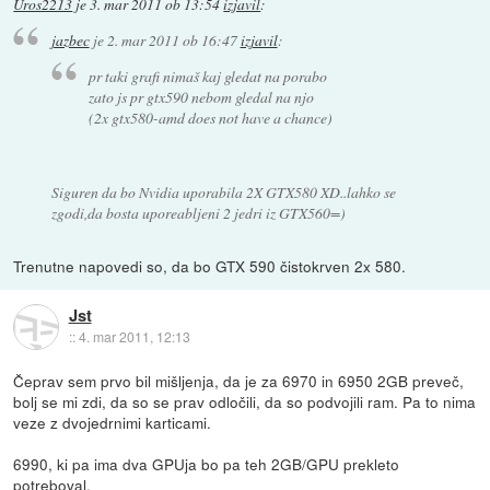
Uros2213
je
3. mar 2011 ob 13:54
izjavil
:
jazbec
je
2. mar 2011 ob 16:47
izjavil
:
pr taki grafi nimaš kaj gledat na porabo
zato js pr gtx590 nebom gledal na njo
(2x gtx580-amd does not have a chance)
Siguren da bo Nvidia uporabila 2X GTX580 XD..lahko se
zgodi,da bosta uporeabljeni 2 jedri iz GTX560=)
Trenutne napovedi so, da bo GTX 590 čistokrven 2x 580.
Jst
::
4. mar 2011, 12:13
Čeprav sem prvo bil mišljenja, da je za 6970 in 6950 2GB preveč,
bolj se mi zdi, da so se prav odločili, da so podvojili ram. Pa to nima
veze z dvojedrnimi karticami.
6990, ki pa ima dva GPUja bo pa teh 2GB/GPU prekleto
potreboval.