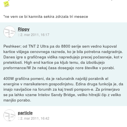
*ne vem ce bi kamnita sekira zdrzala tri mesece
Rippy
::
2. mar 2011, 16:17
Peshkeer; od TNT 2 Ultra pa do 8800 serije sem vedno kupoval
kartice višjega cenovnega razreda, ko je bila potrebna nadgradnja.
Danes igre s grafičnega vidika napredujejo precej počasneje, kot v
preteklosti. High end kartice pa kljub temu, da izbolšujejo
preformance/W že nekaj časa dosegajo nore številke v porabi.
400W grafična pomeni, da je računalnik najvišji porabnik el
energine v marsikaterem gospodinjstvu. Edina druga funkcija je, da
imajo navijačice na forumih za kaj tresti pompom-e. Za primerjavo
se pa lahko vzame Intelov Sandy Bridge, veliko hitrejši čip z veliko
manjšo porabo.
particle
::
2. mar 2011, 16:42