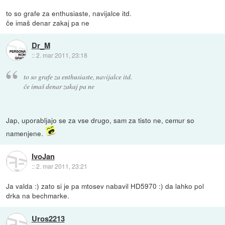
to so grafe za enthusiaste, navijalce itd.
če imaš denar zakaj pa ne
Dr_M
::
2. mar 2011, 23:18
to so grafe za enthusiaste, navijalce itd.
če imaš denar zakaj pa ne
Jap, uporabljajo se za vse drugo, sam za tisto ne, cemur so
namenjene.
IvoJan
::
2. mar 2011, 23:21
Ja valda :) zato si je pa mtosev nabavil HD5970 :) da lahko pol
drka na bechmarke.
Uros2213