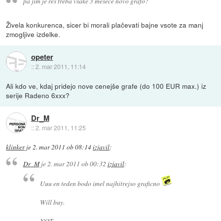
pa jim je res treba vsake 3 mesece novo grafo?
Živela konkurenca, sicer bi morali plačevati bajne vsote za manj
zmogljive izdelke.
opeter
::
2. mar 2011, 11:14
Ali kdo ve, kdaj pridejo nove cenejše grafe (do 100 EUR max.) iz
serije Radeno 6xxx?
Dr_M
::
2. mar 2011, 11:25
klinker
je
2. mar 2011 ob 08:14
izjavil
:
Dr_M
je
2. mar 2011 ob 00:32
izjavil
:
Uuu en teden bodo imel najhitrejso graficno
Will buy.
NOT.