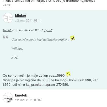
Tilen: s čim pa naj primerjajo? GTX 580 je trenutno najhitrejša
karta.
klinker
::
2. mar 2011, 08:14
Dr_M
je
2. mar 2011 ob 00:32
izjavil
:
Uuu en teden bodo imel najhitrejso graficno
Will buy.
NOT.
Ce se ne motim jo majo ze lep cas...5990
Sicer pa je blo logicno da 6990 ne bo mogu konkurirat 590, ker
6970 tudi nima kaj praskat napram GTX580.
kmetek
::
2. mar 2011, 09:02