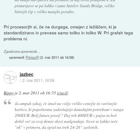
primerjavo se pa lahko vzame Intelov Sandy Bridge, veliko
hitrejši čip z veliko manjšo porabo.
Pri procesorjih si, če ne durgega, omejen z ležiščem, ki je
standardizirano in prenese samo toliko in toliko W. Pri grafah tega
problema ni.
Zgodovina sprememb…
spremenil:
PrimozR
(
2. mar 2011 ob 16:58
)
jazbec
::
2. mar 2011, 16:59
Rippy
je
2. mar 2011 ob 16:55
izjavil
:
Ja ampak zakaj, če imaš na voljo veliko cenejše in varčnejše
kartice, ki popolnoma zadostujejo današnjim potrebam v rangu
200EUR. Bolj future proof ? Dej teh 400EUR v pujsa in boš
dobil več za svoj denar skozi nadgradnje. Sicer se lahko reče
"ok" v primeru, da igraš na treh 24-26" zaslonih.