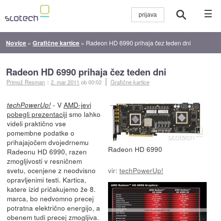
☰
Novice
»
Grafične kartice
»
Radeon HD 6990 prihaja čez teden dni
Radeon HD 6990 prihaja čez teden dni
Primož Resman
::
2. mar 2011
ob 00:02
Grafične kartice
- V
AMD-jevi
techPowerUp!
pobegli prezentaciji
smo lahko
videli praktično vse
pomembne podatke o
prihajajočem dvojedrnemu
Radeon HD 6990
Radeonu HD 6990, razen
zmogljivosti v resničnem
svetu, ocenjene z neodvisno
vir:
techPowerUp!
opravljenimi testi. Kartica,
katere izid pričakujemo že 8.
marca, bo nedvomno precej
potratna električno energijo, a
obenem tudi precej zmogljiva.