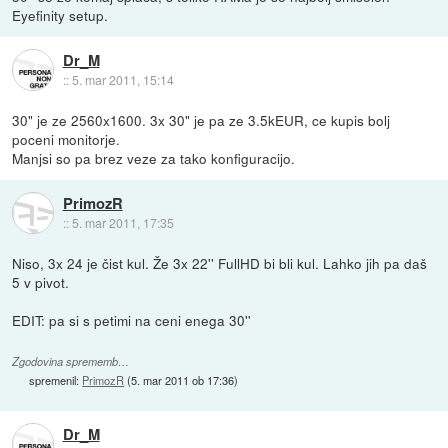
Eyefinity setup.
Dr_M
::
5. mar 2011, 15:14
30" je ze 2560x1600. 3x 30" je pa ze 3.5kEUR, ce kupis bolj
poceni monitorje.
Manjsi so pa brez veze za tako konfiguracijo.
PrimozR
::
5. mar 2011, 17:35
Niso, 3x 24 je čist kul. Že 3x 22'' FullHD bi bli kul. Lahko jih pa daš
5 v pivot.
EDIT: pa si s petimi na ceni enega 30''
Zgodovina sprememb…
spremenil:
PrimozR
(
5. mar 2011 ob 17:36
)
Dr_M