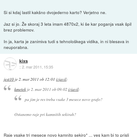
Si si kdaj lastil kakšno dvojederno karto? Verjetno ne.
Jaz si jo. Že skoraj 3 leta imam 4870x2, ki še kar poganja vsak špil
brez problemov.
In ja, karta je zanimiva tudi s tehnološkega vidika, in ni blesava in
neuporabna.
kixs
::
2. mar 2011, 15:35
jest10
je
2. mar 2011 ob 12:01
izjavil
:
kmetek
je
2. mar 2011 ob 09:02
izjavil
:
pa jim je res treba vsake 3 mesece novo grafo?
Ostanemo raje pri kamnitih sekirah?
Raje vsake tri mesece novo kamnito sekiro* ... ves kam bi to prisli