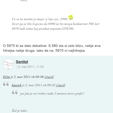
Ce se ne motim jo majo ze lep cas...5990
Sicer pa je blo logicno da 6990 ne bo mogu konkurirat 590, ker
6970 tudi nima kaj praskat napram GTX580.
O 5970 bi se dalo debatirat. S 580 sta si zelo blizu, nekje ena
hitrejsa nekje druga, tako da ne, 5970 ni najhitrejsa.
Senitel
::
2. mar 2011, 11:30
D3m
je
2. mar 2011 ob 09:06
izjavil
:
kmetek
je
2. mar 2011 ob 09:02
izjavil
:
pa jim je res treba vsake 3 mesece novo grafo?
Žal je tako.