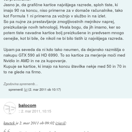
Jasno je, da grafične kartice najvišjega razrede, sploh tiste, ki
imajo 90 na koncu, niso primerne za v domače računalnike, tako
kot Formula 1 ni primerna za vožnjo v službo in na izlet.
So pa nujne za prestavljanje zmogljivostnih mejnikov naprej,
preizkušanje novih tehnologij. Hvala bogu, da jih imamo, ker so
potem tiste navadne kartice bolj preizkušene in predvsem mnogo
cenejše, kot bi bile, če nikoli ne bi bilo tistih iz najvišjega razreda.
Upam pa seveda da ni kdo tako neumen, da dejansko razmišlja o
nakupu GTX 590 ali HD 6990. To so kartice za merjenje moči med
Nvidio in AMD in ne za kupovanje.
Kupuje se kartice, ki imajo na koncu številke nekje med 50 in 70 in
to ne glede na firmo.
Zgodovina sprememb…
spremenil:
Izi
(
2. mar 2011 ob 10:17
)
balocom
::
2. mar 2011, 10:15
kmetek
je
2. mar 2011 ob 09:02
izjavil
: