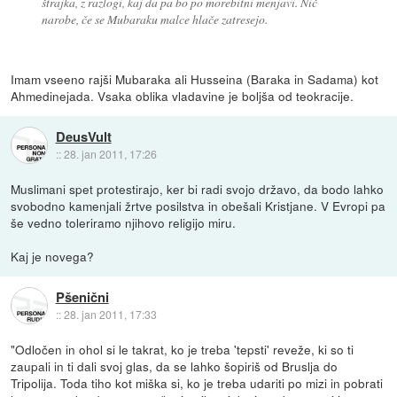
štrajka, z razlogi, kaj da pa bo po morebitni menjavi. Nič
narobe, če se Mubaraku malce hlače zatresejo.
Imam vseeno rajši Mubaraka ali Husseina (Baraka in Sadama) kot
Ahmedinejada. Vsaka oblika vladavine je boljša od teokracije.
DeusVult
::
28. jan 2011, 17:26
Muslimani spet protestirajo, ker bi radi svojo državo, da bodo lahko
svobodno kamenjali žrtve posilstva in obešali Kristjane. V Evropi pa
še vedno toleriramo njihovo religijo miru.
Kaj je novega?
Pšenični
::
28. jan 2011, 17:33
"Odločen in ohol si le takrat, ko je treba 'tepsti' reveže, ki so ti
zaupali in ti dali svoj glas, da se lahko šopiriš od Bruslja do
Tripolija. Toda tiho kot miška si, ko je treba udariti po mizi in pobrati