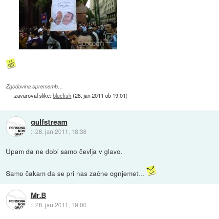
Zgodovina sprememb…
zavaroval slike:
bluefish
(
28. jan 2011 ob 19:01
)
gulfstream
::
28. jan 2011, 18:38
Upam da ne dobi samo čevlja v glavo.
Samo čakam da se pri nas začne ognjemet...
Mr.B
::
28. jan 2011, 19:00