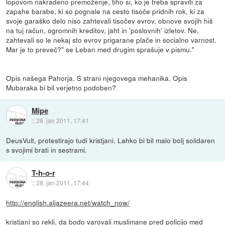
lopovom nakradeno premoženje, tiho si, ko je treba spraviti za
zapahe barabe, ki so pognale na cesto tisoče pridnih rok, ki za
svoje garaško delo niso zahtevali tisočev evrov, obnove svojih hiš
na tuj račun, ogromnih kreditov, jaht in 'poslovnih' izletov. Ne,
zahtevali so le nekaj sto evrov prigarane plače in socialno varnost.
Mar je to preveč?" se Leban med drugim sprašuje v pismu."
Opis našega Pahorja. S strani njegovega mehanika. Opis
Mubaraka bi bil verjetno podoben?
Mipe
::
28. jan 2011, 17:41
DeusVult, protestirajo tudi kristjani. Lahko bi bil malo bolj solidaren
s svojimi brati in sestrami.
T-h-o-r
::
28. jan 2011, 17:44
http://english.aljazeera.net/watch_now/
kristjani so rekli, da bodo varovali muslimane pred policijo med