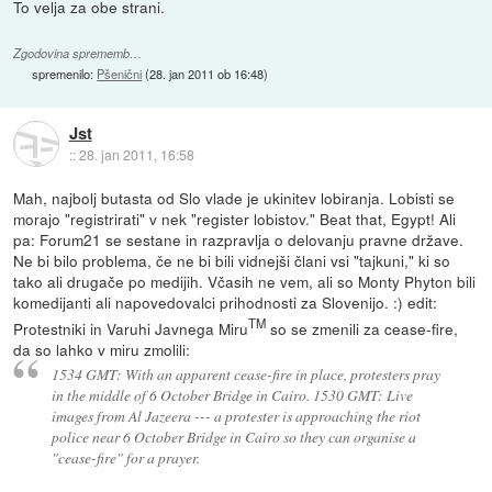
To velja za obe strani.
Zgodovina sprememb…
spremenilo:
Pšenični
(
28. jan 2011 ob 16:48
)
Jst
::
28. jan 2011, 16:58
Mah, najbolj butasta od Slo vlade je ukinitev lobiranja. Lobisti se
morajo "registrirati" v nek "register lobistov." Beat that, Egypt! Ali
pa: Forum21 se sestane in razpravlja o delovanju pravne države.
Ne bi bilo problema, če ne bi bili vidnejši člani vsi "tajkuni," ki so
tako ali drugače po medijih. Včasih ne vem, ali so Monty Phyton bili
komedijanti ali napovedovalci prihodnosti za Slovenijo. :) edit:
TM
Protestniki in Varuhi Javnega Miru
so se zmenili za cease-fire,
da so lahko v miru zmolili:
1534 GMT: With an apparent cease-fire in place, protesters pray
in the middle of 6 October Bridge in Cairo. 1530 GMT: Live
images from Al Jazeera --- a protester is approaching the riot
police near 6 October Bridge in Cairo so they can organise a
"cease-fire" for a prayer.