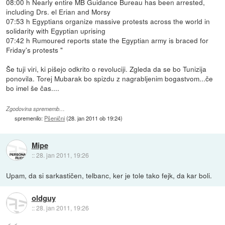
08:00 h Nearly entire MB Guidance Bureau has been arrested,
including Drs. el Erian and Morsy
07:53 h Egyptians organize massive protests across the world in
solidarity with Egyptian uprising
07:42 h Rumoured reports state the Egyptian army is braced for
Friday's protests "
Še tuji viri, ki pišejo odkrito o revoluciji. Zgleda da se bo Tunizija
ponovila. Torej Mubarak bo spizdu z nagrabljenim bogastvom...če
bo imel še čas....
Zgodovina sprememb…
spremenilo:
Pšenični
(
28. jan 2011 ob 19:24
)
Mipe
::
28. jan 2011, 19:26
Upam, da si sarkastičen, telbanc, ker je tole tako fejk, da kar boli.
oldguy
::
28. jan 2011, 19:26