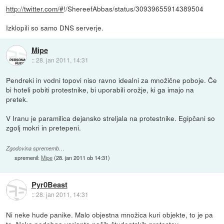
http://twitter.com/#
!/ShereefAbbas/status/30939655914389504
Izklopili so samo DNS serverje.
Mipe
::
28. jan 2011, 14:31
Pendreki in vodni topovi niso ravno idealni za množične poboje. Če
bi hoteli pobiti protestnike, bi uporabili orožje, ki ga imajo na
pretek.
V Iranu je paramilica dejansko streljala na protestnike. Egipčani so
zgolj mokri in pretepeni.
Zgodovina sprememb…
spremenil:
Mipe
(
28. jan 2011 ob 14:31
)
Pyr0Beast
::
28. jan 2011, 14:31
Ni neke hude panike. Malo objestna množica kuri objekte, to je pa
to. Neka podobna varianta naših študentskih protestov.