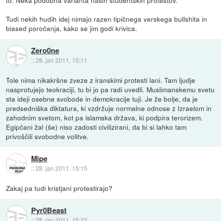
Tudi nekih hudih idej nimajo razen tipičnega verskega bullshita in
biased poročanja, kako se jim godi krivica.
Zero0ne
::
28. jan 2011, 15:11
Tole nima nikakršne zveze z iranskimi protesti lani. Tam ljudje
nasprotujejo teokraciji, tu bi jo pa radi uvedli. Muslimanskemu svetu
sta ideji osebne svobode in demokracije tuji. Je že bolje, da je
predsedniška diktatura, ki vzdržuje normalne odnose z Izraelom in
zahodnim svetom, kot pa islamska država, ki podpira terorizem.
Egipčani žal (še) niso zadosti civilizirani, da bi si lahko tam
privoščili svobodne volitve.
Mipe
::
28. jan 2011, 15:15
Zakaj pa tudi kristjani protestirajo?
Pyr0Beast
::
28. jan 2011, 15:23