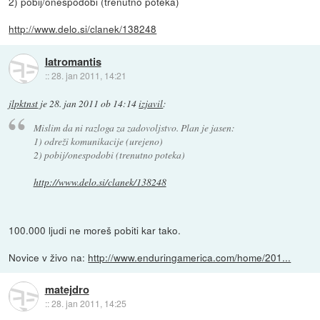
2) pobij/onespodobi (trenutno poteka)
http://www.delo.si/clanek/138248
Iatromantis
::
28. jan 2011, 14:21
jlpktnst
je
28. jan 2011 ob 14:14
izjavil
:
Mislim da ni razloga za zadovoljstvo. Plan je jasen:
1) odreži komunikacije (urejeno)
2) pobij/onespodobi (trenutno poteka)
http://www.delo.si/clanek/138248
100.000 ljudi ne moreš pobiti kar tako.
Novice v živo na:
http://www.enduringamerica.com/home/201...
matejdro
::
28. jan 2011, 14:25