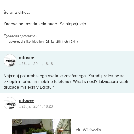
Še ena slikca.
Zadeve se menda zelo hude. Se stopnjujejo...
Zgodovina sprememb…
zavaroval slike:
bluefish
(
28. jan 2011 ob 19:01
)
mtosev
::
28. jan 2011, 18:18
Najmanj pol arabskega sveta je zmešanega. Zaradi protestov so
izklopili internet in mobilne telefone? What's next? Likvidacija vseh
dručage mislečih v Egiptu?
mtosev
::
28. jan 2011, 18:23
vir:
Wikipedia