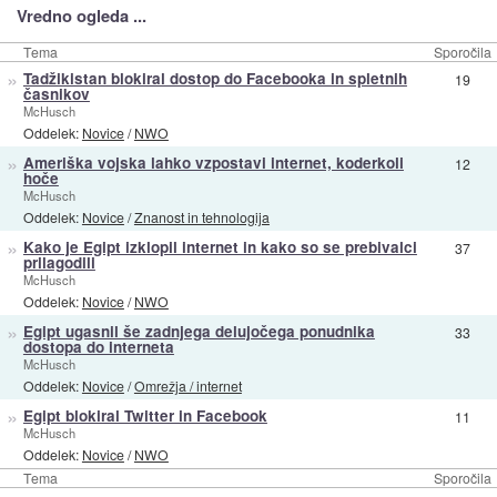
Vredno ogleda ...
Tema
Sporočila
»
Tadžikistan blokiral dostop do Facebooka in spletnih
19
časnikov
McHusch
Oddelek:
Novice
/
NWO
»
Ameriška vojska lahko vzpostavi internet, koderkoli
12
hoče
McHusch
Oddelek:
Novice
/
Znanost in tehnologija
»
Kako je Egipt izklopil internet in kako so se prebivalci
37
prilagodili
McHusch
Oddelek:
Novice
/
NWO
»
Egipt ugasnil še zadnjega delujočega ponudnika
33
dostopa do interneta
McHusch
Oddelek:
Novice
/
Omrežja / internet
»
Egipt blokiral Twitter in Facebook
11
McHusch
Oddelek:
Novice
/
NWO
Tema
Sporočila