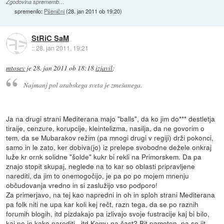
Zgodovina sprememb…
spremenilo:
Pšenični
(
28. jan 2011 ob 19:20
)
StRiC SaM
::
28. jan 2011, 19:21
mtosev
je
28. jan 2011 ob 18:18
izjavil
:
Najmanj pol arabskega sveta je zmešanega.
Ja na drugi strani Mediterana majo "balls", da ko jim do*** destletja
tiraije, cenzure, korupcije, kleintelizma, nasilja, da ne govorim o
tem, da se Mubarakov režim (pa mnogi drugi v regiji) drži pokonci,
samo in le zato, ker dobiva(jo) iz prelepe svobodne dežele onkraj
luže kr ornk solidne "šolde" kukr bi rekli na Primorskem. Da pa
znajo stopit skupaj, neglede na to kar so oblasti pripravljene
narediti, da jim to onemogočijo, je pa po po mojem mnenju
občudovanja vredno in si zaslužijo vso podporo!
Za primerjavo, na tej kao napredni in oh in sploh strani Mediterana
pa folk niti ne upa kar koli kej rečt, razn tega, da se po raznih
forumih blogih, itd pizdakajo pa izlivajo svoje fustracije kaj bi bilo,
kaj ne in kako narediti...itd Komu na čast? Bit pameten, pa se jit