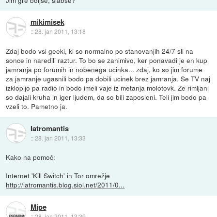
Jim gre boljše, slabše?
mikimisek
::
28. jan 2011, 13:18
Zdaj bodo vsi geeki, ki so normalno po stanovanjih 24/7 sli na
sonce in naredili raztur. To bo se zanimivo, ker ponavadi je en kup
jamranja po forumih in nobenega ucinka... zdaj, ko so jim forume
za jamranje ugasnili bodo pa dobili ucinek brez jamranja. Se TV naj
izklopijo pa radio in bodo imeli vaje iz metanja molotovk. Ze rimljani
so dajali kruha in iger ljudem, da so bili zaposleni. Teli jim bodo pa
vzeli to. Pametno ja.
Iatromantis
::
28. jan 2011, 13:33
Kako na pomoč:
Internet 'Kill Switch' in Tor omrežje
http://iatromantis.blog.siol.net/2011/0...
Mipe
::
28. jan 2011, 13:39