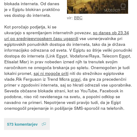
blokada interneta. Od danes
je v Egiptu blokiran praktično
ves dostop do interneta.
vir:
BBC
Kot poročajo podjetja, ki se
ukvarjajo s spremljanjem internetnih povezav,
so danes ob 23.34
uri po srednjeevropskem času ugasnili
vse usmerjevalnike pri
egiptovskih ponudnikih dostopa do interneta, tako da je država
informacijsko odrezana od sveta. V Egiptu so štirje veliki ponudniki
dostopa do interneta (Link Egypt, Vodafone/Raya, Telecom Egypt,
Etisalat Misr) in prav nobeden izmed njih ta trenutek svojim
naročnikom ne omogoča brskanja po spletu. Onemogočen je tudi
lokalni promet,
saj ni mogoče priti
niti do strežnikov egiptovske
vlade.Rik Ferguson iz Trend Micra
pravi
, da gre za precedenčni
primer v zgodovini interneta, saj so hkrati odrezali vse uporabnike.
Seveda občasne blokade strani, kot so YouTube, Facebook in
podobne, niso nič nevidenega na svetu, a popolni odklop se
navadno ne primeri. Nepotrjene vesti pravijo tudi, da je Egipt
onemogočil prejemanje in pošiljanje SMS-sporočil na telefonih.
573 komentarjev