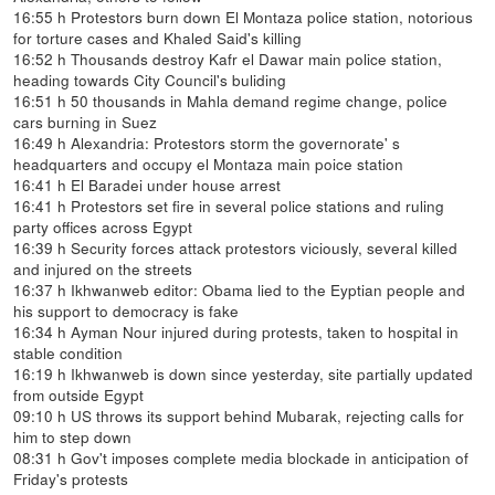
16:55 h Protestors burn down El Montaza police station, notorious
for torture cases and Khaled Said's killing
16:52 h Thousands destroy Kafr el Dawar main police station,
heading towards City Council's buliding
16:51 h 50 thousands in Mahla demand regime change, police
cars burning in Suez
16:49 h Alexandria: Protestors storm the governorate' s
headquarters and occupy el Montaza main poice station
16:41 h El Baradei under house arrest
16:41 h Protestors set fire in several police stations and ruling
party offices across Egypt
16:39 h Security forces attack protestors viciously, several killed
and injured on the streets
16:37 h Ikhwanweb editor: Obama lied to the Eyptian people and
his support to democracy is fake
16:34 h Ayman Nour injured during protests, taken to hospital in
stable condition
16:19 h Ikhwanweb is down since yesterday, site partially updated
from outside Egypt
09:10 h US throws its support behind Mubarak, rejecting calls for
him to step down
08:31 h Gov't imposes complete media blockade in anticipation of
Friday's protests