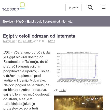
☰
Novice
»
NWO
»
Egipt v celoti odrezan od interneta
Egipt v celoti odrezan od interneta
Matej Huš
::
28. jan 2011
ob 11:38
NWO
- Včeraj
smo poročali
, da
BBC
je Egipt blokiral dostop do
Facebooka in Twitterja, da bi
preprečil organizacijo in
podpihovanje uporov, ki so se
v državi razplamteli proti
voditelju Hosniju Mubaraku.
Na prvi pogled se je zdelo, da
so blokade začasne narave,
vir:
BBC
saj je bilo vmes moč dostopati
do strani, a se je z
naraščajočo jakostjo
protestov okrepila tudi