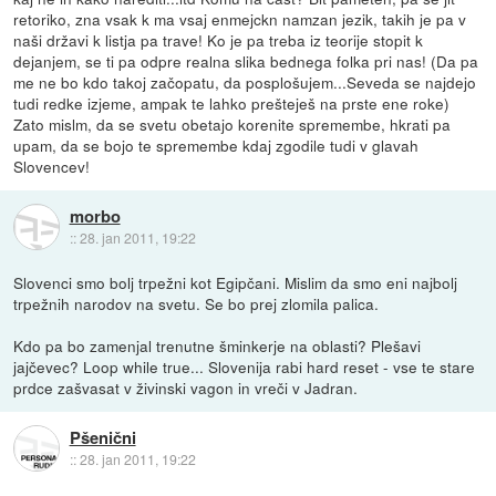
retoriko, zna vsak k ma vsaj enmejckn namzan jezik, takih je pa v
naši državi k listja pa trave! Ko je pa treba iz teorije stopit k
dejanjem, se ti pa odpre realna slika bednega folka pri nas! (Da pa
me ne bo kdo takoj začopatu, da posplošujem...Seveda se najdejo
tudi redke izjeme, ampak te lahko prešteješ na prste ene roke)
Zato mislm, da se svetu obetajo korenite spremembe, hkrati pa
upam, da se bojo te spremembe kdaj zgodile tudi v glavah
Slovencev!
morbo
::
28. jan 2011, 19:22
Slovenci smo bolj trpežni kot Egipčani. Mislim da smo eni najbolj
trpežnih narodov na svetu. Se bo prej zlomila palica.
Kdo pa bo zamenjal trenutne šminkerje na oblasti? Plešavi
jajčevec? Loop while true... Slovenija rabi hard reset - vse te stare
prdce zašvasat v živinski vagon in vreči v Jadran.
Pšenični
::
28. jan 2011, 19:22