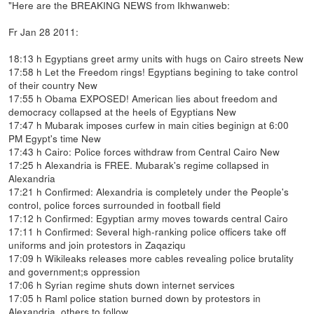
"Here are the BREAKING NEWS from Ikhwanweb:
Fr Jan 28 2011:
18:13 h Egyptians greet army units with hugs on Cairo streets New
17:58 h Let the Freedom rings! Egyptians begining to take control
of their country New
17:55 h Obama EXPOSED! American lies about freedom and
democracy collapsed at the heels of Egyptians New
17:47 h Mubarak imposes curfew in main cities beginign at 6:00
PM Egypt's time New
17:43 h Cairo: Police forces withdraw from Central Cairo New
17:25 h Alexandria is FREE. Mubarak's regime collapsed in
Alexandria
17:21 h Confirmed: Alexandria is completely under the People's
control, police forces surrounded in football field
17:12 h Confirmed: Egyptian army moves towards central Cairo
17:11 h Confirmed: Several high-ranking police officers take off
uniforms and join protestors in Zaqaziqu
17:09 h Wikileaks releases more cables revealing police brutality
and government;s oppression
17:06 h Syrian regime shuts down internet services
17:05 h Raml police station burned down by protestors in
Alexandria, others to follow