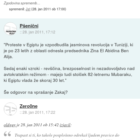
Zgodovina sprememb…
spremenil:
Jst
(
28. jan 2011 ob 17:00
)
Pšenični
::
28. jan 2011, 17:12
"Proteste v Egiptu je vzpodbudila jasminova revolucija v Tuniziji, ki
je po 23 letih z oblasti odnesla predsednika Zina El Abidina Ben
Alija.
Sedaj enaki vzroki - revščina, brezposelnost in nezadovoljstvo nad
avtokratskim režimom - majejo tudi stolček 82-letnemu Mubaraku,
ki Egiptu vlada že skoraj 30 let."
Še odgovor na vprašanje Zakaj?
Zero0ne
::
28. jan 2011, 17:22
oldguy
je
28. jan 2011 ob 15:42
izjavil
:
Trapast si ti, ko takole posplošeno odrekaš ljudem pravico do