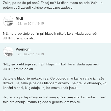
Zakaj pa ne še pri nas? Zakaj ne? Kritična masa se približuje. In
potem poči zaradi kakšne brezvezne zadeve.
Mr.B
::
28. jan 2011, 19:15
NE, ne prebližuje se, in pri hlapcih nikoli, ko si vlada upa reči,
JUTRI gremo delati..
Pšenični
::
28. jan 2011, 19:19
"NE, ne prebližuje se, in pri hlapcih nikoli, ko si vlada upa reči,
JUTRI gremo delati.."
Ja tole s hlapci je nekako res. Če pogledamo kaj je ratalo iz naše
države. Ja, tako je če daš hlapcem državo...najprej jo okradejo, ko
kakšni hlapci, ki gledajo kej bo maznu kak jabuk....
Ja, tko da po tej strani se tud sam sprašujem kdaj bo zadost....ker
tole ritolazenje imamo zgleda v genetskem zapisu.