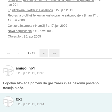
jan 2011
Egipt blokiral Twitter in Facebook
::
27. jan 2011
Represija proti kršiteljem avtorsko pravne zakonodaje v Britaniji?
::
17. jun 2009
Cenzura interneta v Nemčiji?
::
17. jun 2009
Nova odpuščanja
::
12. nov 2008
Obvestilo
::
25. apr 2005
««
«
1
/ 12
»
»»
amigo_no1
::
28. jan 2011, 11:43
Popolna blokada pomeni da gre zares in se nekomu pošteno
tresejo hlače.
tx-z
::
28. jan 2011, 11:44