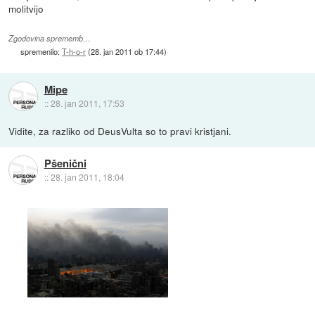
molitvijo
Zgodovina sprememb…
spremenilo:
T-h-o-r
(
28. jan 2011 ob 17:44
)
Mipe
::
28. jan 2011, 17:53
Vidite, za razliko od DeusVulta so to pravi kristjani.
Pšenični
::
28. jan 2011, 18:04