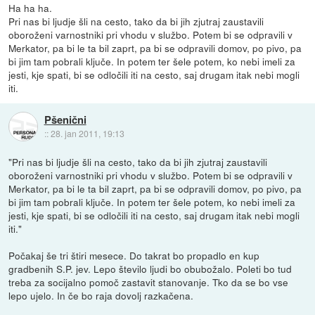
Ha ha ha.
Pri nas bi ljudje šli na cesto, tako da bi jih zjutraj zaustavili
oboroženi varnostniki pri vhodu v službo. Potem bi se odpravili v
Merkator, pa bi le ta bil zaprt, pa bi se odpravili domov, po pivo, pa
bi jim tam pobrali ključe. In potem ter šele potem, ko nebi imeli za
jesti, kje spati, bi se odločili iti na cesto, saj drugam itak nebi mogli
iti.
Pšenični
::
28. jan 2011, 19:13
"Pri nas bi ljudje šli na cesto, tako da bi jih zjutraj zaustavili
oboroženi varnostniki pri vhodu v službo. Potem bi se odpravili v
Merkator, pa bi le ta bil zaprt, pa bi se odpravili domov, po pivo, pa
bi jim tam pobrali ključe. In potem ter šele potem, ko nebi imeli za
jesti, kje spati, bi se odločili iti na cesto, saj drugam itak nebi mogli
iti."
Počakaj še tri štiri mesece. Do takrat bo propadlo en kup
gradbenih S.P. jev. Lepo število ljudi bo obubožalo. Poleti bo tud
treba za socijalno pomoč zastavit stanovanje. Tko da se bo vse
lepo ujelo. In če bo raja dovolj razkačena.