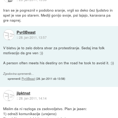
Iran se je pogreznil v podobno sranje, vrgli so deko čez ljudstvo in
spet je vse po starem. Mediji gonijo svoje, psi lajajo, karavana pa
gre naprej.
Pyr0Beast
::
28. jan 2011, 13:57
V bistvu je to zelo dobra stvar za protestiranje. Sedaj ima folk
motivacijo da gre ven :))
A person often meets his destiny on the road he took to avoid it. :))
Zgodovina sprememb…
spremenil:
Pyr0Beast
(
28. jan 2011 ob 13:58
)
jlpktnst
::
28. jan 2011, 14:14
Mislim da ni razloga za zadovoljstvo. Plan je jasen:
1) odreži komunikacije (urejeno)