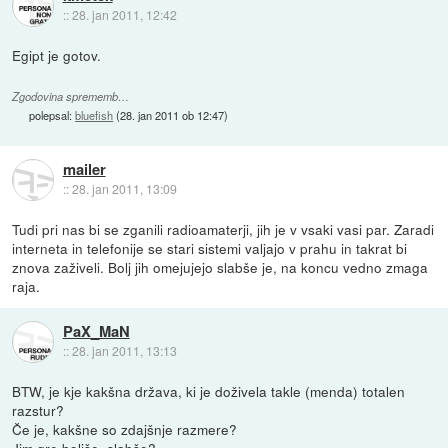
::
28. jan 2011, 12:42
Egipt je gotov.
Zgodovina sprememb…
polepsal:
bluefish
(
28. jan 2011 ob 12:47
)
mailer
::
28. jan 2011, 13:09
Tudi pri nas bi se zganili radioamaterji, jih je v vsaki vasi par. Zaradi
interneta in telefonije se stari sistemi valjajo v prahu in takrat bi
znova zaživeli. Bolj jih omejujejo slabše je, na koncu vedno zmaga
raja.
PaX_MaN
::
28. jan 2011, 13:13
BTW, je kje kakšna država, ki je doživela takle (menda) totalen
razstur?
Če je, kakšne so zdajšnje razmere?