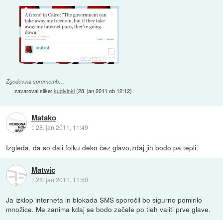
Zgodovina sprememb…
zavaroval slike:
kuglvinkl
(
28. jan 2011 ob 12:12
)
Matako
::
28. jan 2011, 11:49
Izgleda, da so dali folku deko čez glavo,zdaj jih bodo pa tepli.
Matwic
::
28. jan 2011, 11:50
Ja izklop interneta in blokada SMS sporočil bo sigurno pomirilo
množice. Me zanima kdaj se bodo začele po tleh valiti prve glave.