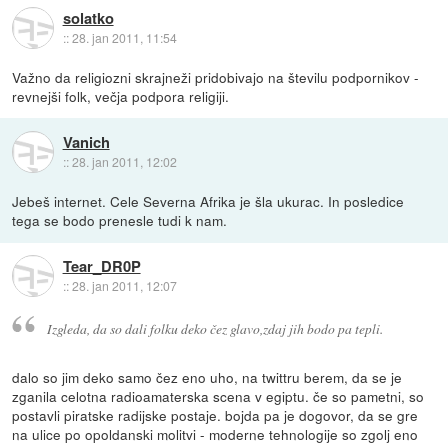
solatko
::
28. jan 2011, 11:54
Važno da religiozni skrajneži pridobivajo na številu podpornikov -
revnejši folk, večja podpora religiji.
Vanich
::
28. jan 2011, 12:02
Jebeš internet. Cele Severna Afrika je šla ukurac. In posledice
tega se bodo prenesle tudi k nam.
Tear_DR0P
::
28. jan 2011, 12:07
Izgleda, da so dali folku deko čez glavo,zdaj jih bodo pa tepli.
dalo so jim deko samo čez eno uho, na twittru berem, da se je
zganila celotna radioamaterska scena v egiptu. če so pametni, so
postavli piratske radijske postaje. bojda pa je dogovor, da se gre
na ulice po opoldanski molitvi - moderne tehnologije so zgolj eno