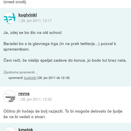
izmed orodij.
kuglvinkl
::
28. jan 2011, 12:17
Ja, zdej se bo šlo na old school.
Baradei bo s ta glavnega trga (in ne prek twitterja...) pozval k
spremembam.
Čem rečt, če mislijo speljat zadeve do konca, jo bodo tut brez neta.
Zgodovina sprememb…
spremenil:
kuglvinkl
(
28. jan 2011 ob 12:18
)
revvs
::
28. jan 2011, 12:32
Očitno jih hočejo še bolj razjeziti. To bi mogoče delovalo če ljudje
še ne bi vedeli o stvari.
kmetek