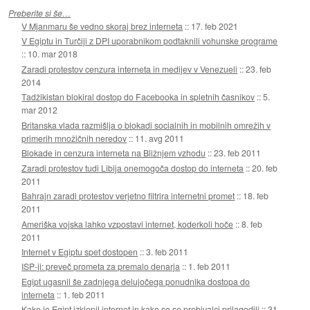
Preberite si še…
V Mjanmaru še vedno skoraj brez interneta
::
17. feb 2021
V Egiptu in Turčiji z DPI uporabnikom podtaknili vohunske programe
::
10. mar 2018
Zaradi protestov cenzura interneta in medijev v Venezueli
::
23. feb
2014
Tadžikistan blokiral dostop do Facebooka in spletnih časnikov
::
5.
mar 2012
Britanska vlada razmišlja o blokadi socialnih in mobilnih omrežih v
primerih množičnih neredov
::
11. avg 2011
Blokade in cenzura interneta na Bližnjem vzhodu
::
23. feb 2011
Zaradi protestov tudi Libija onemogoča dostop do interneta
::
20. feb
2011
Bahrajn zaradi protestov verjetno filtrira internetni promet
::
18. feb
2011
Ameriška vojska lahko vzpostavi internet, koderkoli hoče
::
8. feb
2011
Internet v Egiptu spet dostopen
::
3. feb 2011
ISP-ji: preveč prometa za premalo denarja
::
1. feb 2011
Egipt ugasnil še zadnjega delujočega ponudnika dostopa do
interneta
::
1. feb 2011
Kako je Egipt izklopil internet in kako so se prebivalci prilagodili
::
31.