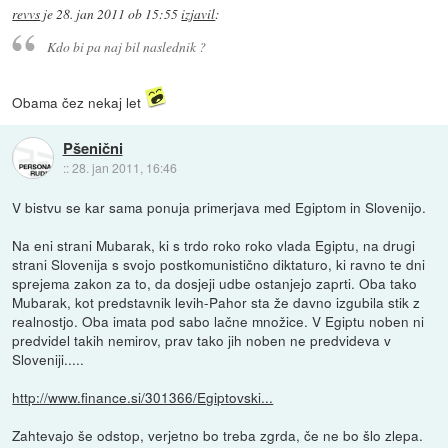
revvs
je
28. jan 2011 ob 15:55
izjavil
:
Kdo bi pa naj bil naslednik ?
Obama čez nekaj let
Pšenični
::
28. jan 2011, 16:46
V bistvu se kar sama ponuja primerjava med Egiptom in Slovenijo.
Na eni strani Mubarak, ki s trdo roko roko vlada Egiptu, na drugi
strani Slovenija s svojo postkomunistično diktaturo, ki ravno te dni
sprejema zakon za to, da dosjeji udbe ostanjejo zaprti. Oba tako
Mubarak, kot predstavnik levih-Pahor sta že davno izgubila stik z
realnostjo. Oba imata pod sabo lačne množice. V Egiptu noben ni
predvidel takih nemirov, prav tako jih noben ne predvideva v
Sloveniji.....
http://www.finance.si/301366/Egiptovski...
Zahtevajo še odstop, verjetno bo treba zgrda, če ne bo šlo zlepa.