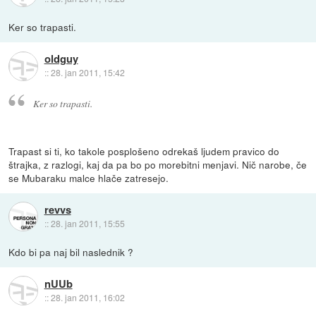
Ker so trapasti.
oldguy
::
28. jan 2011, 15:42
Ker so trapasti.
Trapast si ti, ko takole posplošeno odrekaš ljudem pravico do
štrajka, z razlogi, kaj da pa bo po morebitni menjavi. Nič narobe, če
se Mubaraku malce hlače zatresejo.
revvs
::
28. jan 2011, 15:55
Kdo bi pa naj bil naslednik ?
nUUb
::
28. jan 2011, 16:02