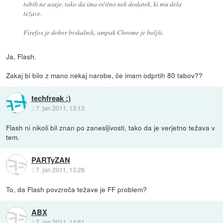
tabih ne usuje, tako da ima očitno nek dodatek, ki mu dela
težave.
Firefox je dober brskalnik, ampak Chrome je boljši.
Ja, Flash.
Zakaj bi bilo z mano nekaj narobe, če imam odprtih 80 tabov??
techfreak :)
::
7. jan 2011, 13:13
Flash ni nikoli bil znan po zanesljivosti, tako da je verjetno težava v
tem.
PARTyZAN
::
7. jan 2011, 13:28
To, da Flash povzroča težave je FF problem?
ABX
::
7. jan 2011, 14:51