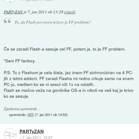
PARTyZAN
je
7. jan 2011 ob 13:28
izjavil
:
To, da Flash povzroča težave je FF problem?
Če se zaradi Flash-a sesuje cel FF, potem ja, to je FF problem.
*Sem FF fanboy.
P.S: To z Flashom je cela štala, jaz imam FF sinhroniziran na 4 PC-
jih z istimi addoni. FF zaradi Flasha mi redno crkuje samo na enem
PC-ju, medtem ko se ni sesul niti 1x na ostalih.
Flash se močno veža na gonilnike OS-a in nikoli ne veš kaj je krivo
ko se sesuje.
Zgodovina sprememb…
spremenilo:
ABX
(
7. jan 2011 ob 14:53
)
PARTyZAN
::
7. jan 2011, 15:07