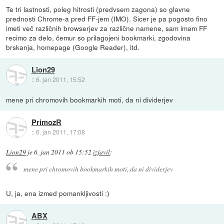
Te tri lastnosti, poleg hitrosti (predvsem zagona) so glavne
prednosti Chrome-a pred FF-jem (IMO). Sicer je pa pogosto fino
imeti več različnih browserjev za različne namene, sam imam FF
recimo za delo, čemur so prilagojeni bookmarki, zgodovina
brskanja, homepage (Google Reader), itd.
Lion29
::
6. jan 2011, 15:52
mene pri chromovih bookmarkih moti, da ni dividerjev
PrimozR
::
6. jan 2011, 17:08
Lion29
je
6. jan 2011 ob 15:52
izjavil
:
mene pri chromovih bookmarkih moti, da ni dividerjev
U, ja, ena izmed pomankljivosti :)
ABX