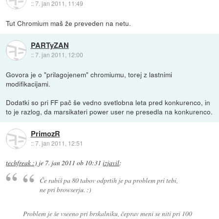
::
7. jan 2011, 11:49
Tut Chromium maš že preveden na netu.
PARTyZAN
::
7. jan 2011, 12:00
Govora je o "prilagojenem" chromiumu, torej z lastnimi
modifikacijami.
Dodatki so pri FF pač še vedno svetlobna leta pred konkurenco, in
to je razlog, da marsikateri power user ne presedla na konkurenco.
PrimozR
::
7. jan 2011, 12:51
techfreak :)
je
7. jan 2011 ob 10:31
izjavil
:
Če rabiš pa 80 tabov odprtih je pa problem pri tebi,
ne pri browserju. :)
Problem je še vseeno pri brskalniku, čeprav meni se niti pri 100