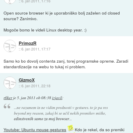
::
6. jan 2011, 17:16
Open source browser ki je uporabniško bolj zaželen od closed
source? Zanimivo.
Mogoče bomo le videli Linux desktop year. :)
PrimozR
::
6. jan 2011, 17:17
Samo ko bo dovolj contenta zanj, torej programske opreme. Zaradi
standardizacije na webu to tukaj ni problem.
GizmoX
::
6. jan 2011, 22:18
r0ker
je
5. jan 2011 ob 08:38
izjavil
:
...ne razumem in ne vidim prednosti v gestures. to je pa res
beyond my reason, zakaj bi se učil nekih premikov miške,
edinstvenih samo za moj browser
...
Youtube: Ubuntu mouse gestures
Kdo je rekel, da so premiki