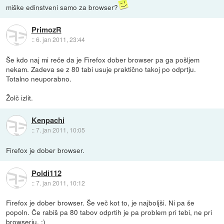
miške edinstveni samo za browser?
PrimozR
::
6. jan 2011, 23:44
Še kdo naj mi reče da je Firefox dober browser pa ga pošljem
nekam. Zadeva se z 80 tabi usuje praktično takoj po odprtju.
Totalno neuporabno.
Žolč izlit.
Kenpachi
::
7. jan 2011, 10:05
Firefox je dober browser.
Poldi112
::
7. jan 2011, 10:12
Firefox je dober browser. Še več kot to, je najboljši. Ni pa še
popoln. Če rabiš pa 80 tabov odprtih je pa problem pri tebi, ne pri
browserju. :)