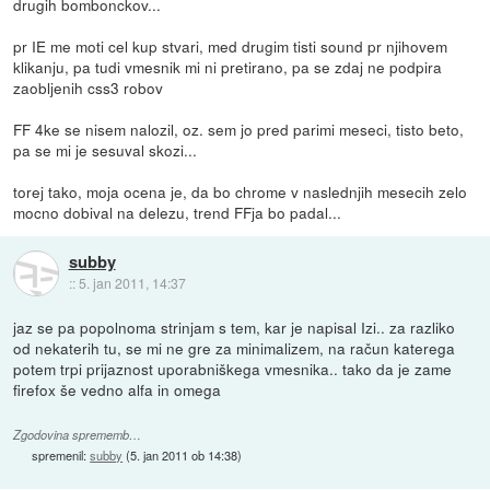
drugih bombonckov...
pr IE me moti cel kup stvari, med drugim tisti sound pr njihovem
klikanju, pa tudi vmesnik mi ni pretirano, pa se zdaj ne podpira
zaobljenih css3 robov
FF 4ke se nisem nalozil, oz. sem jo pred parimi meseci, tisto beto,
pa se mi je sesuval skozi...
torej tako, moja ocena je, da bo chrome v naslednjih mesecih zelo
mocno dobival na delezu, trend FFja bo padal...
subby
::
5. jan 2011, 14:37
jaz se pa popolnoma strinjam s tem, kar je napisal Izi.. za razliko
od nekaterih tu, se mi ne gre za minimalizem, na račun katerega
potem trpi prijaznost uporabniškega vmesnika.. tako da je zame
firefox še vedno alfa in omega
Zgodovina sprememb…
spremenil:
subby
(
5. jan 2011 ob 14:38
)