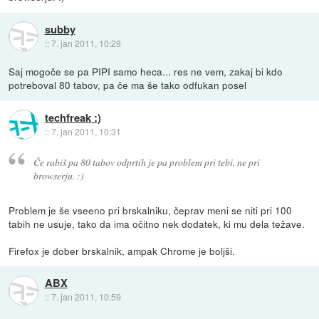
subby
::
7. jan 2011, 10:28
Saj mogoče se pa PIPI samo heca... res ne vem, zakaj bi kdo
potreboval 80 tabov, pa če ma še tako odfukan posel
techfreak :)
::
7. jan 2011, 10:31
Če rabiš pa 80 tabov odprtih je pa problem pri tebi, ne pri
browserju. :)
Problem je še vseeno pri brskalniku, čeprav meni se niti pri 100
tabih ne usuje, tako da ima očitno nek dodatek, ki mu dela težave.
Firefox je dober brskalnik, ampak Chrome je boljši.
ABX
::
7. jan 2011, 10:59