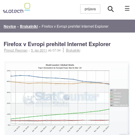
☰
Novice
»
Brskalniki
»
Firefox v Evropi prehitel Internet Explorer
Firefox v Evropi prehitel Internet Explorer
Primož Resman
::
5. jan 2011
ob 07:34
Brskalniki