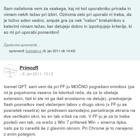
Sam načeloma vem za vsakega, kaj mi kot uporabniku prinaša in
nimam nekih težav pri izbiri. Oziroma celo pri uporabi ni treba, da
je točno eden vedno, ampak gre za nek "nabor" brskalnikov s
katerimi nimam težav, ker delujejo dobro in izpolnjujejo kriterije, ki
so mi pri uporabi pomembni!
Zgodovina sprememb…
spremenil:
Icematxyz
(
6. jan 2011 ob 14:43
)
PrimozR
::
6. jan 2011, 15:13
Icemat QFT, sam vem da pri FF-ju MOČNO pogrešam omnibox (pa
mi je popolnoma vseeno če kdorkoli reče, da za to obstaja
extension, tisti ki ste mi ga dali enostavno ne deluje), predvajanje
flash posnetkov med vlečenjem tabov v drugo okno (v FF-ju se
posnetek resetira) ter predvsem samodejno parceliranje ekrana na
dve vertikalni okni, ko en tab vržeš na rob. V FF-ju je za to treba
povleči ven tab, na srečo z Win 7 pritisneš Win + smerna tipka,
nato pa to narediš še z glavnim oknom. Pri Chrome je to narejeno
z enim potegom.