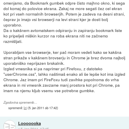
omenjamo, da Bookmark gumbek odpre čisto majhno okno, ki sega
dol komaj do polovice ekrana. Zakaj ne more segati čez cel ekran
kot pri vseh normalnih browserjih. Potem je zadeva na desni strani,
čeprav jo imajo vsi browserji na levi strani kjer je dosti bolj
uporabno.
Da o kakšnem avtomatskem odpiranju in zapiranju bookmark liste
ko pripelješ miškin kurzor na roba ekrana niti ne začnemo
razmišljati.
Uporabljam vse browserje, ker pač moram vedeti kako se kakšna
stran prikaže v kakšnem brovserju in Chrome je brez dvoma najbolj
uporabniško neprijazen brskalnik.
Izgled vmesnika si pa naprimer pri Firefoxu, z datoteko
"userChrome.css", lahko naštimaš enako ali še lepše kot ima izgled
Chrome. Jaz imam pri FireFoxu tudi zavihke popolnoma do vrha
ekrana in mi vmesnik zavzame manj prostora kot pri Chrome, pa
imam na njemu kljub vsemu vse potrebne gumbke.
Zgodovina sprememb…
spremenil:
Izi
(
5. jan 2011 ob 17:42
)
Looooooka
::
5. jan 2011, 17:45