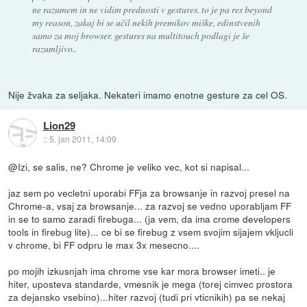
ne razumem in ne vidim prednosti v gestures. to je pa res beyond
my reason, zakaj bi se učil nekih premikov miške, edinstvenih
samo za moj browser. gestures na multitouch podlagi je še
razumljivo..
Nije žvaka za seljaka. Nekateri imamo enotne gesture za cel OS.
Lion29
::
5. jan 2011, 14:09
@Izi, se salis, ne? Chrome je veliko vec, kot si napisal...
jaz sem po vecletni uporabi FFja za browsanje in razvoj presel na
Chrome-a, vsaj za browsanje... za razvoj se vedno uporabljam FF
in se to samo zaradi firebuga... (ja vem, da ima crome developers
tools in firebug lite)... ce bi se firebug z vsem svojim sijajem vkljucli
v chrome, bi FF odpru le max 3x mesecno....
po mojih izkusnjah ima chrome vse kar mora browser imeti.. je
hiter, uposteva standarde, vmesnik je mega (torej cimvec prostora
za dejansko vsebino)...hiter razvoj (tudi pri vticnikih) pa se nekaj