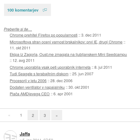
100 komentarjev
Preberite si še…
Chrome prehitel Firefox po popularnosti
::
3. dec 2011
Microsoftova stran oceni varnost brskalnikov: prvi IE, drugi Chrome
::
11. okt 2011
Ekipa iz Zagorja, Oust.me zmagala na ljubljanskem Mini Seedcampu
::
12. avg 2011
Chrome uporablja vsak peti uporabnik interneta
::
8. jul 2011
Tudi Seagate s terabajtnim diskom
::
25. jun 2007
Procesorji v letu 2006
::
28. dec 2006
Dodaten ventilator v napajalniku
::
30. okt 2001
Plača AMDjevega CEO
::
6. apr 2001
«
1
2
3
»
Jaffa
::
5. jan 2011, 07:50