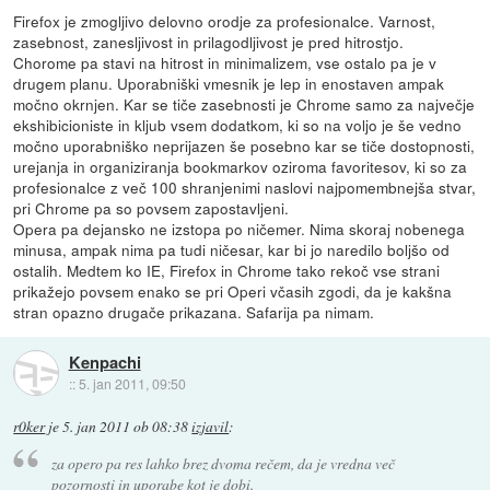
Firefox je zmogljivo delovno orodje za profesionalce. Varnost,
zasebnost, zanesljivost in prilagodljivost je pred hitrostjo.
Chorome pa stavi na hitrost in minimalizem, vse ostalo pa je v
drugem planu. Uporabniški vmesnik je lep in enostaven ampak
močno okrnjen. Kar se tiče zasebnosti je Chrome samo za največje
ekshibicioniste in kljub vsem dodatkom, ki so na voljo je še vedno
močno uporabniško neprijazen še posebno kar se tiče dostopnosti,
urejanja in organiziranja bookmarkov oziroma favoritesov, ki so za
profesionalce z več 100 shranjenimi naslovi najpomembnejša stvar,
pri Chrome pa so povsem zapostavljeni.
Opera pa dejansko ne izstopa po ničemer. Nima skoraj nobenega
minusa, ampak nima pa tudi ničesar, kar bi jo naredilo boljšo od
ostalih. Medtem ko IE, Firefox in Chrome tako rekoč vse strani
prikažejo povsem enako se pri Operi včasih zgodi, da je kakšna
stran opazno drugače prikazana. Safarija pa nimam.
Kenpachi
::
5. jan 2011, 09:50
r0ker
je
5. jan 2011 ob 08:38
izjavil
:
za opero pa res lahko brez dvoma rečem, da je vredna več
pozornosti in uporabe kot je dobi.