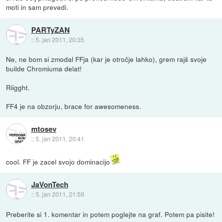
moti in sam prevedi.
PARTyZAN
::
5. jan 2011, 20:35
Ne, ne bom si zmodal FFja (kar je otročje lahko), grem rajš svoje
builde Chromiuma delat!
Riigght.
FF4 je na obzorju, brace for awesomeness.
mtosev
::
5. jan 2011, 20:41
cool. FF je zacel svojo dominacijo
JaVonTech
::
5. jan 2011, 21:59
Preberite si 1. komentar in potem poglejte na graf. Potem pa pisite!