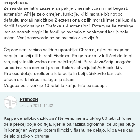
nespolirana.
Že res da se hitro zažene ampak je vmesnik včasih mal bugast,
extension API je zelo omejen, funkcije, ki bi morale bit not po
defaultu moraš naložit po 2 extensiona oz jih moraš imet cel kup da
dobiš funkcionalnost Firefoxa s 4 extensioni. Potem se še zatakne
ker se search engini in feedi ne syncajo z bookmarki kar je zelo
tečno. Vsaj passworde se bo syncalo z verzijo 9.
Čeprav sem recimo solidno uporabljal Chrome, mi enostavno ne
ponuja funkcij niti hitrosti Firefoxa. Pa ne skakat v luft češ da to ni
res, saj v testih vedno med najhitrejšimi. Pure JavaScript mogoče,
ko pa ima ves content pa ne. Sploh zahvaljujoč AdBlock, ki v
Firefoxu deluje svetlobna leta bolje in bolj učinkovito kar zelo
pripomore k hitrosti nalaganja strani.
Mogoče bo z verzijo 10 ratal to kar je Firefox sedaj...
PrimozR
::
6. jan 2011, 11:32
Kaj pa ce adblock izklopis? Ne vem, meni z okrog 60 tabi chrome
dela precej bolje od ff-ja, kjer je pa razlika ogromna, ce ubijes plug-
in kontejner. Ampak potem filmcki v flashu ne delajo, ki pa ves cas
delajo gladko v chrome.