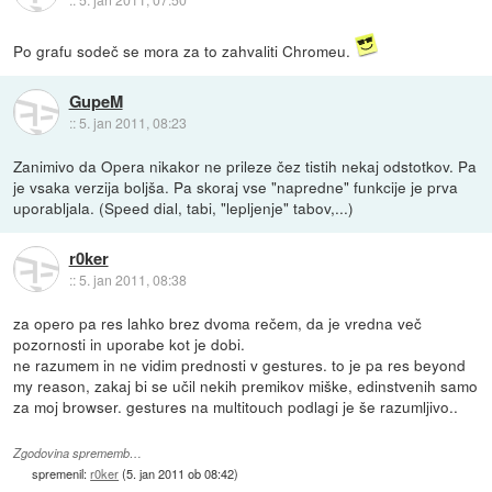
Po grafu sodeč se mora za to zahvaliti Chromeu.
GupeM
::
5. jan 2011, 08:23
Zanimivo da Opera nikakor ne prileze čez tistih nekaj odstotkov. Pa
je vsaka verzija boljša. Pa skoraj vse "napredne" funkcije je prva
uporabljala. (Speed dial, tabi, "lepljenje" tabov,...)
r0ker
::
5. jan 2011, 08:38
za opero pa res lahko brez dvoma rečem, da je vredna več
pozornosti in uporabe kot je dobi.
ne razumem in ne vidim prednosti v gestures. to je pa res beyond
my reason, zakaj bi se učil nekih premikov miške, edinstvenih samo
za moj browser. gestures na multitouch podlagi je še razumljivo..
Zgodovina sprememb…
spremenil:
r0ker
(
5. jan 2011 ob 08:42
)