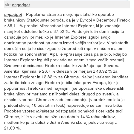
vir:
engadget
- Popularna stran za merjenje statistike uporabe
engadget
brskalnikov
StatCounter poroča
, da je v Evropi v Decembru Firefox
z 38,11 % prehitel Microsoftov Internet Explorer, ki je zaostajal
manj kot odstotno točko s 37,52 %. Po dolgih letih dominacije to
označuje prvi primer, ko je Internet Explorer izgubil svojo
dominantno prednost na enem izmed večjih teritorijev. V nekaterih
območjih se je to sicer zgodilo že pred leti (npr. v našem malem
kotičku na sončni strani Alp), le vprašanje časa pa je bilo, kdaj bo
Internet Explorer izgubil prevlado na enem izmed večjih ozemelj.
Svetovno dominanco Firefoxa nekoliko zadržuje npr. Severna
Amerika, kjer ima le 26,7 % deleža v primerjavi z 48,92 % za
Internet Explorer in 12,82 % za Chrome. Najbolj verjeten kandidat
za teritorialno zmago Firefoxa je bila tako prav Evropa, kjer je
popularnost Firefoxa med najvišjimi (če uporabniške deleže istih
brskalnikov primerjamo z njihovimi deleži drugod po svetu), a
eksplozivna rast Chroma v zadnjem obdobju (v preteklem letu je
pridobil skoraj 10 odstotnih točk) napoveduje še zanimivo bitko.
Podoben vzorec
odstopanja ponekod sicer kaže tudi
lokalnega
Chrome, ki je v svetu naložen na dobrih 14 % računalnikov,
medtem ko je ta delež v Južni Ameriki skoraj polovico večji z
21,69 %.