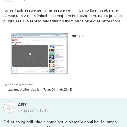
Ko se flash sesuje se mi ne sesuje cel FF. Samo flash vsebina je
zamenjana z enim žalostnim smajlijem in opozorilom, da se je flash
plugin sesul. Vsebino reloadaš z klikom na ta objekt ali refreshom.
sample
Zgodovina sprememb…
zavaroval slike:
bluefish
(
7. jan 2011 ob 23:18
)
ABX
::
7. jan 2011, 15:37
Odkar so vgradili plugin container je situacijo dosti boljša, ampak
še vedno se zgodi da cel FF gre dol zaradi flasha.