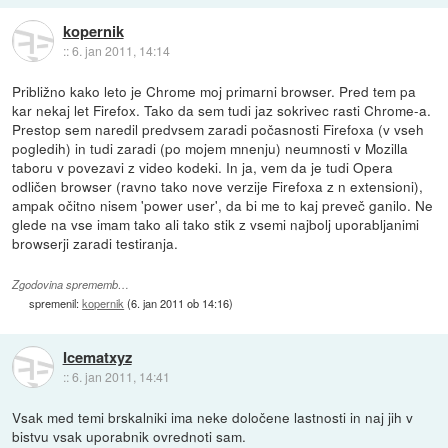
kopernik
::
6. jan 2011, 14:14
Približno kako leto je Chrome moj primarni browser. Pred tem pa
kar nekaj let Firefox. Tako da sem tudi jaz sokrivec rasti Chrome-a.
Prestop sem naredil predvsem zaradi počasnosti Firefoxa (v vseh
pogledih) in tudi zaradi (po mojem mnenju) neumnosti v Mozilla
taboru v povezavi z video kodeki. In ja, vem da je tudi Opera
odličen browser (ravno tako nove verzije Firefoxa z n extensioni),
ampak očitno nisem 'power user', da bi me to kaj preveč ganilo. Ne
glede na vse imam tako ali tako stik z vsemi najbolj uporabljanimi
browserji zaradi testiranja.
Zgodovina sprememb…
spremenil:
kopernik
(
6. jan 2011 ob 14:16
)
Icematxyz
::
6. jan 2011, 14:41
Vsak med temi brskalniki ima neke določene lastnosti in naj jih v
bistvu vsak uporabnik ovrednoti sam.