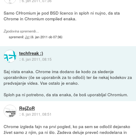
::
6. jan 2011, 07:36
Samo CHromium je pod BSD licenco in sploh ni nujno, da sta
Chrome in Chromium compiled enaka.
Zgodovina sprememb…
spremenil:
Jst
(
6. jan 2011 ob 07:36
)
techfreak :)
::
6. jan 2011, 08:15
Saj nista enaka. Chrome ima dodano še kodo za sledenje
uporabnikov (če se uporabnik za to odloči) ter še nekaj kodekov za
predvajanje videa. Vse ostalo je enako.
Sploh pa ni potrebno, da sta enaka, če boš uporabljal Chromium.
RejZoR
::
6. jan 2011, 08:51
Chrome izgleda fajn na prvi pogled, ko pa sem se odločil dejansko
živet samo z njim, pa ni šlo. Zadeva deluje preveč nedodelana in