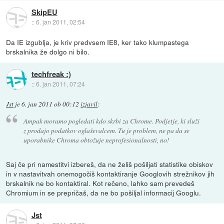
SkipEU
::
6. jan 2011, 02:54
Da IE izgublja, je kriv predvsem IE8, ker tako klumpastega
brskalnika že dolgo ni bilo.
techfreak :)
::
6. jan 2011, 07:24
Jst
je
6. jan 2011 ob 00:12
izjavil
:
Ampak moramo pogledati kdo skrbi za Chrome. Podjetje, ki služi
z prodajo podatkov oglaševalcem. Tu je problem, ne pa da se
uporabnike Chroma obtožuje neprofesionalnosti, no!
Saj če pri namestitvi izbereš, da ne želiš pošiljati statistike obiskov
in v nastavitvah onemogočiš kontaktiranje Googlovih strežnikov jih
brskalnik ne bo kontaktiral. Kot rečeno, lahko sam prevedeš
Chromium in se prepričaš, da ne bo pošiljal informacij Googlu.
Jst