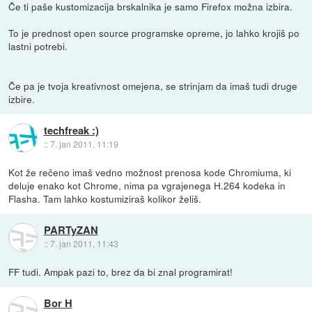
Če ti paše kustomizacija brskalnika je samo Firefox možna izbira.
To je prednost open source programske opreme, jo lahko krojiš po
lastni potrebi.
Če pa je tvoja kreativnost omejena, se strinjam da imaš tudi druge
izbire.
techfreak :)
::
7. jan 2011, 11:19
Kot že rečeno imaš vedno možnost prenosa kode Chromiuma, ki
deluje enako kot Chrome, nima pa vgrajenega H.264 kodeka in
Flasha. Tam lahko kostumiziraš kolikor želiš.
PARTyZAN
::
7. jan 2011, 11:43
FF tudi. Ampak pazi to, brez da bi znal programirat!
Bor H