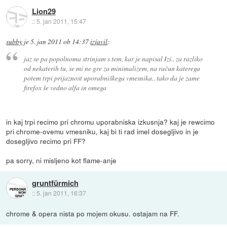
Lion29
::
5. jan 2011, 15:47
subby
je
5. jan 2011 ob 14:37
izjavil
:
jaz se pa popolnoma strinjam s tem, kar je napisal Izi.. za razliko
od nekaterih tu, se mi ne gre za minimalizem, na račun katerega
potem trpi prijaznost uporabniškega vmesnika.. tako da je zame
firefox še vedno alfa in omega
in kaj trpi recimo pri chromu uporabniska izkusnja? kaj je rewcimo
pri chrome-ovemu vmesniku, kaj bi ti rad imel dosegljivo in je
dosegljivo recimo pri FF?
pa sorry, ni misljeno kot flame-anje
gruntfürmich
::
5. jan 2011, 16:37
chrome & opera nista po mojem okusu. ostajam na FF.