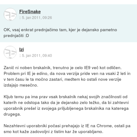
FireSnake
::
5. jan 2011, 09:26
OK, vsaj enkrat prednjačimo tam, kjer je dejansko pametno
prednjačiti :D
Izi
::
5. jan 2011, 09:40
Zanič ni noben brskalnik, trenutno je celo IE9 več kot odličen.
Problem pri IE je edino, da nova verzija pride ven na vsaki 2 leti in
v tem času le ta močno zastari, medtem ko ostali nove verzije
izdajajo mesečno.
Kljub temu pa ima prav vsak brskalnik nekaj svojih značilnosti od
katerih ne odstopa tako da je dejansko zelo težko, da bi zahtevni
uporabnik prešel iz svojega priljubljenega brskalnika na katerega
drugega.
Nezahtevni uporabniki počasi prehajajo iz IE na Chrome, ostali pa
smo kot kaže zadovoljni z tistim kar že uporabljamo.