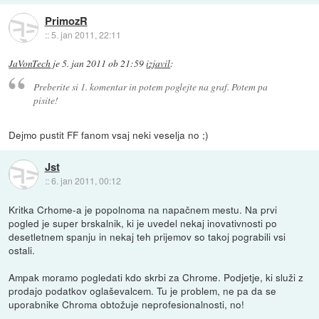
PrimozR
::
5. jan 2011, 22:11
JaVonTech
je
5. jan 2011 ob 21:59
izjavil
:
Preberite si 1. komentar in potem poglejte na graf. Potem pa
pisite!
Dejmo pustit FF fanom vsaj neki veselja no ;)
Jst
::
6. jan 2011, 00:12
Kritka Crhome-a je popolnoma na napačnem mestu. Na prvi
pogled je super brskalnik, ki je uvedel nekaj inovativnosti po
desetletnem spanju in nekaj teh prijemov so takoj pograbili vsi
ostali.
Ampak moramo pogledati kdo skrbi za Chrome. Podjetje, ki služi z
prodajo podatkov oglaševalcem. Tu je problem, ne pa da se
uporabnike Chroma obtožuje neprofesionalnosti, no!