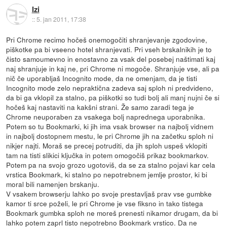
Izi
::
5. jan 2011, 17:38
Pri Chrome recimo hočeš onemogočiti shranjevanje zgodovine,
piškotke pa bi vseeno hotel shranjevati. Pri vseh brskalnikih je to
čisto samoumevno in enostavno za vsak del posebej naštimati kaj
naj shranjuje in kaj ne, pri Chrome ni mogoče. Shranjuje vse, ali pa
nič če uporabljaš Incognito mode, da ne omenjam, da je tisti
Incognito mode zelo nepraktična zadeva saj sploh ni predvideno,
da bi ga vklopil za stalno, pa piškotki so tudi bolj ali manj nujni če si
hočeš kaj nastaviti na kakšni strani. Že samo zaradi tega je
Chrome neuporaben za vsakega bolj naprednega uporabnika.
Potem so tu Bookmarki, ki jih ima vsak browser na najbolj vidnem
in najbolj dostopnem mestu, le pri Chrome jih na začetku sploh ni
nikjer najti. Moraš se precej potruditi, da jih sploh uspeš vklopiti
tam na tisti slikici ključka in potem omogočiš prikaz bookmarkov.
Potem pa na svojo grozo ugotoviš, da se za stalno pojavi kar cela
vrstica Bookmark, ki stalno po nepotrebnem jemlje prostor, ki bi
moral bili namenjen brskanju.
V vsakem browserju lahko po svoje prestavljaš prav vse gumbke
kamor ti srce poželi, le pri Chrome je vse fiksno in tako tistega
Bookmark gumbka sploh ne moreš prenesti nikamor drugam, da bi
lahko potem zaprl tisto nepotrebno Bookmark vrstico. Da ne