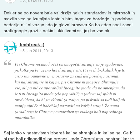
Dokler se po novem baje vsi drzijo nekih standardov in microsoft in
mozilla vec ne izumljata lastnih html tagov za borderje in podobne
bedarije niti ni vazno kdo je glavni browser.Ko bo eden spet zacel
srati(google grozi z nekimi ukinitvami ssl-ja) bo vse ok.
techfreak :)
::
5. jan 2011, 20:13
Pri Chrome recimo hočeš onemogočiti shranjevanje zgodovine,
piškotke pa bi vseeno hotel shranjevati. Pri vseh brskalnikih je to
čisto samoumevno in enostavno za vsak del posebej naštimati
kaj naj shranjuje in kaj ne, pri Chrome ni mogoče. Shranjuje
vse, ali pa nič če uporabljaš Incognito mode, da ne omenjam, da
je tisti Incognito mode zelo nepraktična zadeva saj sploh ni
predvideno, da bi ga vklopil za stalno, pa piškotki so tudi bolj ali
manj nujni če si hočeš kaj nastaviti na kakšni strani. Že samo
zaradi tega je Chrome neuporaben za vsakega bolj naprednega
uporabnika.
Saj lahko v nastavitvah izbereš kaj se shranjuje in kaj se ne. Če bi
si rad bolj prilagodil si pa prenesi kodo Chromiuma, odstrani kar te