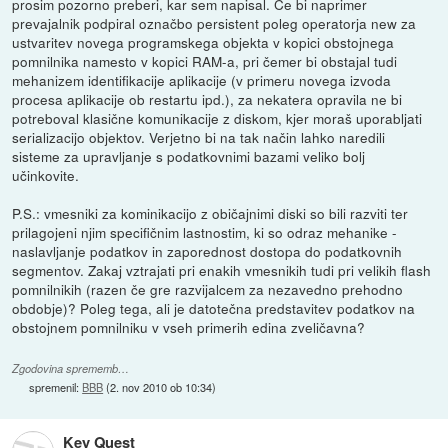
prosim pozorno preberi, kar sem napisal. Če bi naprimer
prevajalnik podpiral označbo persistent poleg operatorja new za
ustvaritev novega programskega objekta v kopici obstojnega
pomnilnika namesto v kopici RAM-a, pri čemer bi obstajal tudi
mehanizem identifikacije aplikacije (v primeru novega izvoda
procesa aplikacije ob restartu ipd.), za nekatera opravila ne bi
potreboval klasične komunikacije z diskom, kjer moraš uporabljati
serializacijo objektov. Verjetno bi na tak način lahko naredili
sisteme za upravljanje s podatkovnimi bazami veliko bolj
učinkovite.
P.S.: vmesniki za kominikacijo z običajnimi diski so bili razviti ter
prilagojeni njim specifičnim lastnostim, ki so odraz mehanike -
naslavljanje podatkov in zaporednost dostopa do podatkovnih
segmentov. Zakaj vztrajati pri enakih vmesnikih tudi pri velikih flash
pomnilnikih (razen če gre razvijalcem za nezavedno prehodno
obdobje)? Poleg tega, ali je datotečna predstavitev podatkov na
obstojnem pomnilniku v vseh primerih edina zveličavna?
Zgodovina sprememb…
spremenil:
BBB
(
2. nov 2010 ob 10:34
)
Key Quest