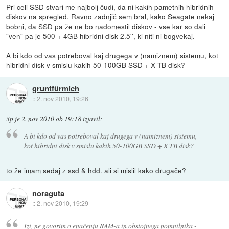
Pri celi SSD stvari me najbolj čudi, da ni kakih pametnih hibridnih
diskov na spregled. Ravno zadnjič sem bral, kako Seagate nekaj
bobni, da SSD pa že ne bo nadomestil diskov - vse kar so dali
"ven" pa je 500 + 4GB hibridni disk 2.5'', ki niti ni bogvekaj.
A bi kdo od vas potreboval kaj drugega v (namiznem) sistemu, kot
hibridni disk v smislu kakih 50-100GB SSD + X TB disk?
gruntfürmich
::
2. nov 2010, 19:26
3p
je
2. nov 2010 ob 19:18
izjavil
:
A bi kdo od vas potreboval kaj drugega v (namiznem) sistemu,
kot hibridni disk v smislu kakih 50-100GB SSD + X TB disk?
to že imam sedaj z ssd & hdd. ali si mislil kako drugače?
noraguta
::
2. nov 2010, 19:29
Izi, ne govorim o enačenju RAM-a in obstojnega pomnilnika -