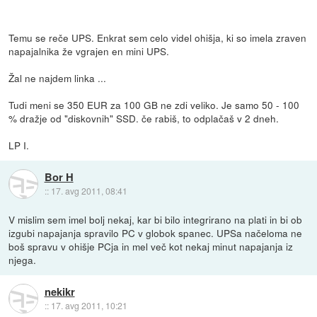
Temu se reče UPS. Enkrat sem celo videl ohišja, ki so imela zraven
napajalnika že vgrajen en mini UPS.
Žal ne najdem linka ...
Tudi meni se 350 EUR za 100 GB ne zdi veliko. Je samo 50 - 100
% dražje od "diskovnih" SSD. če rabiš, to odplačaš v 2 dneh.
LP I.
Bor H
::
17. avg 2011, 08:41
V mislim sem imel bolj nekaj, kar bi bilo integrirano na plati in bi ob
izgubi napajanja spravilo PC v globok spanec. UPSa načeloma ne
boš spravu v ohišje PCja in mel več kot nekaj minut napajanja iz
njega.
nekikr
::
17. avg 2011, 10:21