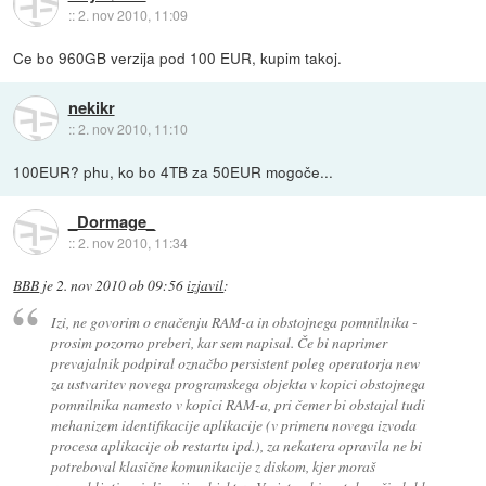
::
2. nov 2010, 11:09
Ce bo 960GB verzija pod 100 EUR, kupim takoj.
nekikr
::
2. nov 2010, 11:10
100EUR? phu, ko bo 4TB za 50EUR mogoče...
_Dormage_
::
2. nov 2010, 11:34
BBB
je
2. nov 2010 ob 09:56
izjavil
:
Izi, ne govorim o enačenju RAM-a in obstojnega pomnilnika -
prosim pozorno preberi, kar sem napisal. Če bi naprimer
prevajalnik podpiral označbo persistent poleg operatorja new
za ustvaritev novega programskega objekta v kopici obstojnega
pomnilnika namesto v kopici RAM-a, pri čemer bi obstajal tudi
mehanizem identifikacije aplikacije (v primeru novega izvoda
procesa aplikacije ob restartu ipd.), za nekatera opravila ne bi
potreboval klasične komunikacije z diskom, kjer moraš