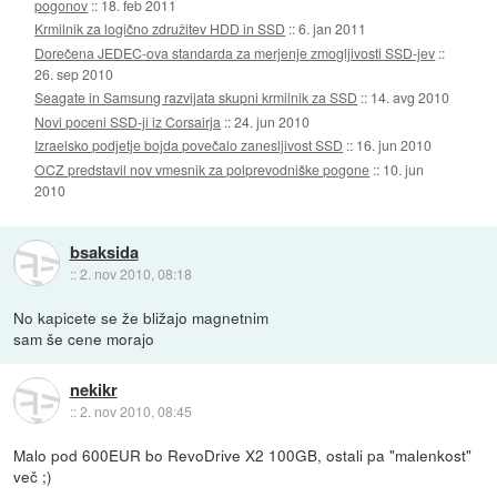
pogonov
::
18. feb 2011
Krmilnik za logično združitev HDD in SSD
::
6. jan 2011
Dorečena JEDEC-ova standarda za merjenje zmogljivosti SSD-jev
::
26. sep 2010
Seagate in Samsung razvijata skupni krmilnik za SSD
::
14. avg 2010
Novi poceni SSD-ji iz Corsairja
::
24. jun 2010
Izraelsko podjetje bojda povečalo zanesljivost SSD
::
16. jun 2010
OCZ predstavil nov vmesnik za polprevodniške pogone
::
10. jun
2010
bsaksida
::
2. nov 2010, 08:18
No kapicete se že bližajo magnetnim
sam še cene morajo
nekikr
::
2. nov 2010, 08:45
Malo pod 600EUR bo RevoDrive X2 100GB, ostali pa "malenkost"
več ;)