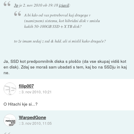
3p
je
2. nov 2010 ob 19:18
izjavil
:
A bi kdo od vas potreboval kaj drugega v
(namiznem) sistemu, kot hibridni disk v smislu
kakih 50-100GB SSD + X TB disk?
to že imam sedaj z ssd & hdd. ali si mislil kako drugače?
Ja, SSD kot predpomnilnik diska s ploščo (da vse skupaj vidiš kot
en disk). Zdaj se moraš sam ubadati s tem, kaj bo na SSDju in kaj
ne.
filip007
::
3. nov 2010, 10:21
O Hitachi kje si...?
WarpedGone
::
3. nov 2010, 11:05