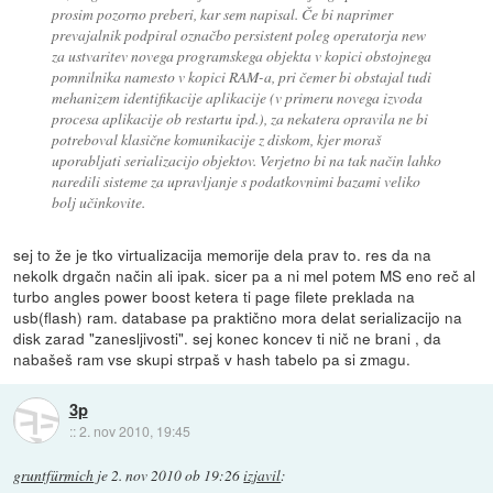
prosim pozorno preberi, kar sem napisal. Če bi naprimer
prevajalnik podpiral označbo persistent poleg operatorja new
za ustvaritev novega programskega objekta v kopici obstojnega
pomnilnika namesto v kopici RAM-a, pri čemer bi obstajal tudi
mehanizem identifikacije aplikacije (v primeru novega izvoda
procesa aplikacije ob restartu ipd.), za nekatera opravila ne bi
potreboval klasične komunikacije z diskom, kjer moraš
uporabljati serializacijo objektov. Verjetno bi na tak način lahko
naredili sisteme za upravljanje s podatkovnimi bazami veliko
bolj učinkovite.
sej to že je tko virtualizacija memorije dela prav to. res da na
nekolk drgačn način ali ipak. sicer pa a ni mel potem MS eno reč al
turbo angles power boost ketera ti page filete preklada na
usb(flash) ram. database pa praktično mora delat serializacijo na
disk zarad "zanesljivosti". sej konec koncev ti nič ne brani , da
nabašeš ram vse skupi strpaš v hash tabelo pa si zmagu.
3p
::
2. nov 2010, 19:45
gruntfürmich
je
2. nov 2010 ob 19:26
izjavil
: