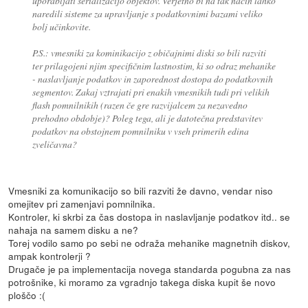
uporabljati serializacijo objektov. Verjetno bi na tak način lahko
naredili sisteme za upravljanje s podatkovnimi bazami veliko
bolj učinkovite.
P.S.: vmesniki za kominikacijo z običajnimi diski so bili razviti
ter prilagojeni njim specifičnim lastnostim, ki so odraz mehanike
- naslavljanje podatkov in zaporednost dostopa do podatkovnih
segmentov. Zakaj vztrajati pri enakih vmesnikih tudi pri velikih
flash pomnilnikih (razen če gre razvijalcem za nezavedno
prehodno obdobje)? Poleg tega, ali je datotečna predstavitev
podatkov na obstojnem pomnilniku v vseh primerih edina
zveličavna?
Vmesniki za komunikacijo so bili razviti že davno, vendar niso
omejitev pri zamenjavi pomnilnika.
Kontroler, ki skrbi za čas dostopa in naslavljanje podatkov itd.. se
nahaja na samem disku a ne?
Torej vodilo samo po sebi ne odraža mehanike magnetnih diskov,
ampak kontrolerji ?
Drugače je pa implementacija novega standarda pogubna za nas
potrošnike, ki moramo za vgradnjo takega diska kupit še novo
ploščo :(