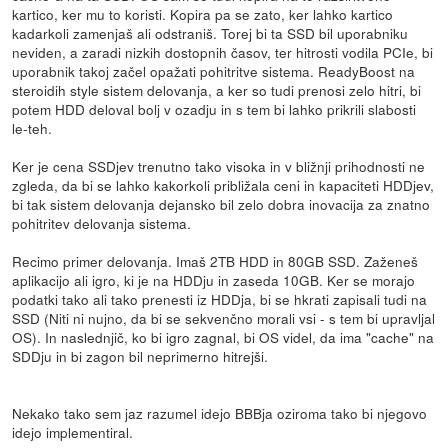
kartico, ker mu to koristi. Kopira pa se zato, ker lahko kartico
kadarkoli zamenjaš ali odstraniš. Torej bi ta SSD bil uporabniku
neviden, a zaradi nizkih dostopnih časov, ter hitrosti vodila PCIe, bi
uporabnik takoj začel opažati pohitritve sistema. ReadyBoost na
steroidih style sistem delovanja, a ker so tudi prenosi zelo hitri, bi
potem HDD deloval bolj v ozadju in s tem bi lahko prikrili slabosti
le-teh.
Ker je cena SSDjev trenutno tako visoka in v bližnji prihodnosti ne
zgleda, da bi se lahko kakorkoli približala ceni in kapaciteti HDDjev,
bi tak sistem delovanja dejansko bil zelo dobra inovacija za znatno
pohitritev delovanja sistema.
Recimo primer delovanja. Imaš 2TB HDD in 80GB SSD. Zaženeš
aplikacijo ali igro, ki je na HDDju in zaseda 10GB. Ker se morajo
podatki tako ali tako prenesti iz HDDja, bi se hkrati zapisali tudi na
SSD (Niti ni nujno, da bi se sekvenčno morali vsi - s tem bi upravljal
OS). In naslednjič, ko bi igro zagnal, bi OS videl, da ima "cache" na
SDDju in bi zagon bil neprimerno hitrejši.
Nekako tako sem jaz razumel idejo BBBja oziroma tako bi njegovo
idejo implementiral.