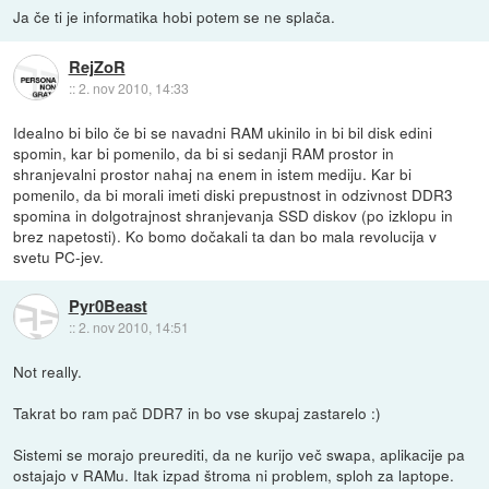
Ja če ti je informatika hobi potem se ne splača.
RejZoR
::
2. nov 2010, 14:33
Idealno bi bilo če bi se navadni RAM ukinilo in bi bil disk edini
spomin, kar bi pomenilo, da bi si sedanji RAM prostor in
shranjevalni prostor nahaj na enem in istem mediju. Kar bi
pomenilo, da bi morali imeti diski prepustnost in odzivnost DDR3
spomina in dolgotrajnost shranjevanja SSD diskov (po izklopu in
brez napetosti). Ko bomo dočakali ta dan bo mala revolucija v
svetu PC-jev.
Pyr0Beast
::
2. nov 2010, 14:51
Not really.
Takrat bo ram pač DDR7 in bo vse skupaj zastarelo :)
Sistemi se morajo preurediti, da ne kurijo več swapa, aplikacije pa
ostajajo v RAMu. Itak izpad štroma ni problem, sploh za laptope.