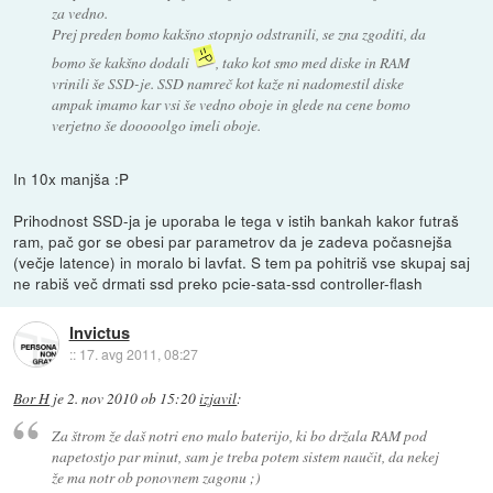
za vedno.
Prej preden bomo kakšno stopnjo odstranili, se zna zgoditi, da
bomo še kakšno dodali
, tako kot smo med diske in RAM
vrinili še SSD-je. SSD namreč kot kaže ni nadomestil diske
ampak imamo kar vsi še vedno oboje in glede na cene bomo
verjetno še dooooolgo imeli oboje.
In 10x manjša :P
Prihodnost SSD-ja je uporaba le tega v istih bankah kakor futraš
ram, pač gor se obesi par parametrov da je zadeva počasnejša
(večje latence) in moralo bi lavfat. S tem pa pohitriš vse skupaj saj
ne rabiš več drmati ssd preko pcie-sata-ssd controller-flash
Invictus
::
17. avg 2011, 08:27
Bor H
je
2. nov 2010 ob 15:20
izjavil
:
Za štrom že daš notri eno malo baterijo, ki bo držala RAM pod
napetostjo par minut, sam je treba potem sistem naučit, da nekej
že ma notr ob ponovnem zagonu ;)