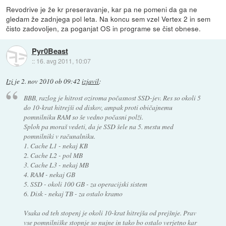
Revodrive je že kr preseravanje, kar pa ne pomeni da ga ne
gledam že zadnjega pol leta. Na koncu sem vzel Vertex 2 in sem
čisto zadovoljen, za poganjat OS in programe se čist obnese.
Pyr0Beast
::
16. avg 2011, 10:07
Izi
je
2. nov 2010 ob 09:42
izjavil
:
BBB, razlog je hitrost oziroma počasnost SSD-jev. Res so okoli 5
do 10-krat hitrejši od diskov, ampak proti običajnemu
pomnilniku RAM so še vedno počasni polži.
Sploh pa moraš vedeti, da je SSD šele na 5. mestu med
pomnilniki v računalniku.
1. Cache L1 - nekaj KB
2. Cache L2 - pol MB
3. Cache L3 - nekaj MB
4. RAM - nekaj GB
5. SSD - okoli 100 GB - za operacijski sistem
6. Disk - nekaj TB - za ostalo kramo
Vsaka od teh stopenj je okoli 10-krat hitrejša od prejšnje. Prav
vse pomnilniške stopnje so nujne in tako bo ostalo verjetno kar