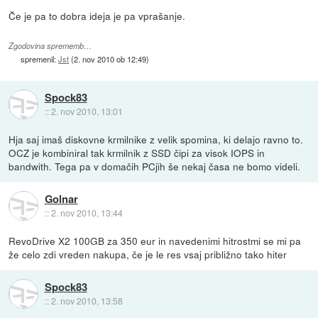
Če je pa to dobra ideja je pa vprašanje.
Zgodovina sprememb…
spremenil:
Jst
(
2. nov 2010 ob 12:49
)
Spock83
::
2. nov 2010, 13:01
Hja saj imaš diskovne krmilnike z velik spomina, ki delajo ravno to.
OCZ je kombiniral tak krmilnik z SSD čipi za visok IOPS in
bandwith. Tega pa v domačih PCjih še nekaj časa ne bomo videli.
Golnar
::
2. nov 2010, 13:44
RevoDrive X2 100GB za 350 eur in navedenimi hitrostmi se mi pa
že celo zdi vreden nakupa, če je le res vsaj približno tako hiter
Spock83
::
2. nov 2010, 13:58