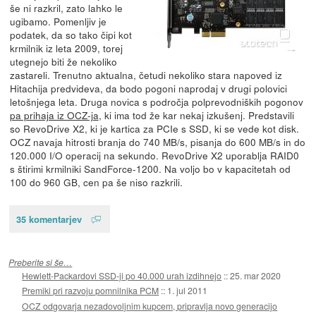
še ni razkril, zato lahko le
ugibamo. Pomenljiv je
podatek, da so tako čipi kot
krmilnik iz leta 2009, torej
utegnejo biti že nekoliko
zastareli. Trenutno aktualna, četudi nekoliko stara napoved iz
Hitachija predvideva, da bodo pogoni naprodaj v drugi polovici
letošnjega leta. Druga novica s področja polprevodniških pogonov
pa prihaja iz OCZ-ja
, ki ima tod že kar nekaj izkušenj. Predstavili
so RevoDrive X2, ki je kartica za PCIe s SSD, ki se vede kot disk.
OCZ navaja hitrosti branja do 740 MB/s, pisanja do 600 MB/s in do
120.000 I/O operacij na sekundo. RevoDrive X2 uporablja RAID0
s štirimi krmilniki SandForce-1200. Na voljo bo v kapacitetah od
100 do 960 GB, cen pa še niso razkrili.
35 komentarjev
Preberite si še…
Hewlett-Packardovi SSD-ji po 40.000 urah izdihnejo
::
25. mar 2020
Premiki pri razvoju pomnilnika PCM
::
1. jul 2011
OCZ odgovarja nezadovoljnim kupcem, pripravlja novo generacijo