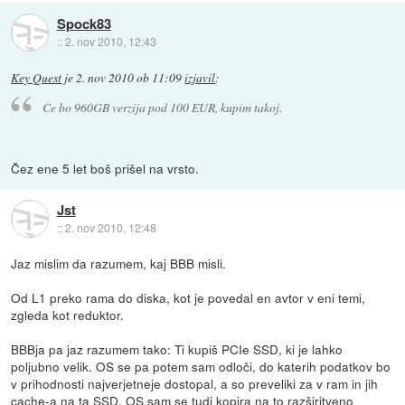
Spock83
::
2. nov 2010, 12:43
Key Quest
je
2. nov 2010 ob 11:09
izjavil
:
Ce bo 960GB verzija pod 100 EUR, kupim takoj.
Čez ene 5 let boš prišel na vrsto.
Jst
::
2. nov 2010, 12:48
Jaz mislim da razumem, kaj BBB misli.
Od L1 preko rama do diska, kot je povedal en avtor v eni temi,
zgleda kot reduktor.
BBBja pa jaz razumem tako: Ti kupiš PCIe SSD, ki je lahko
poljubno velik. OS se pa potem sam odloči, do katerih podatkov bo
v prihodnosti najverjetneje dostopal, a so preveliki za v ram in jih
cache-a na ta SSD. OS sam se tudi kopira na to razširitveno