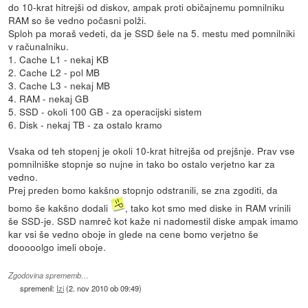
do 10-krat hitrejši od diskov, ampak proti običajnemu pomnilniku
RAM so še vedno počasni polži.
Sploh pa moraš vedeti, da je SSD šele na 5. mestu med pomnilniki
v računalniku.
1. Cache L1 - nekaj KB
2. Cache L2 - pol MB
3. Cache L3 - nekaj MB
4. RAM - nekaj GB
5. SSD - okoli 100 GB - za operacijski sistem
6. Disk - nekaj TB - za ostalo kramo
Vsaka od teh stopenj je okoli 10-krat hitrejša od prejšnje. Prav vse
pomnilniške stopnje so nujne in tako bo ostalo verjetno kar za
vedno.
Prej preden bomo kakšno stopnjo odstranili, se zna zgoditi, da
bomo še kakšno dodali
, tako kot smo med diske in RAM vrinili
še SSD-je. SSD namreč kot kaže ni nadomestil diske ampak imamo
kar vsi še vedno oboje in glede na cene bomo verjetno še
dooooolgo imeli oboje.
Zgodovina sprememb…
spremenil:
Izi
(
2. nov 2010 ob 09:49
)