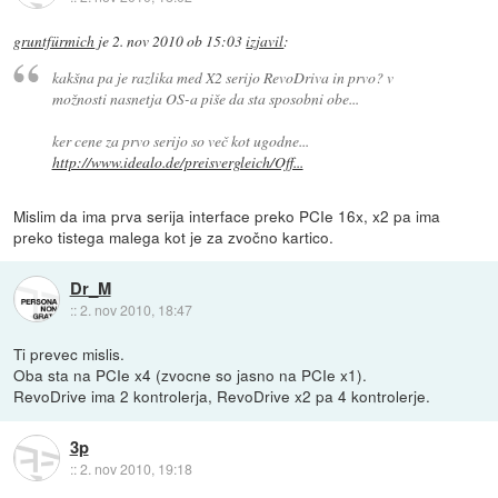
gruntfürmich
je
2. nov 2010 ob 15:03
izjavil
:
kakšna pa je razlika med X2 serijo RevoDriva in prvo? v
možnosti nasnetja OS-a piše da sta sposobni obe...
ker cene za prvo serijo so več kot ugodne...
http://www.idealo.de/preisvergleich/Off...
Mislim da ima prva serija interface preko PCIe 16x, x2 pa ima
preko tistega malega kot je za zvočno kartico.
Dr_M
::
2. nov 2010, 18:47
Ti prevec mislis.
Oba sta na PCIe x4 (zvocne so jasno na PCIe x1).
RevoDrive ima 2 kontrolerja, RevoDrive x2 pa 4 kontrolerje.
3p
::
2. nov 2010, 19:18