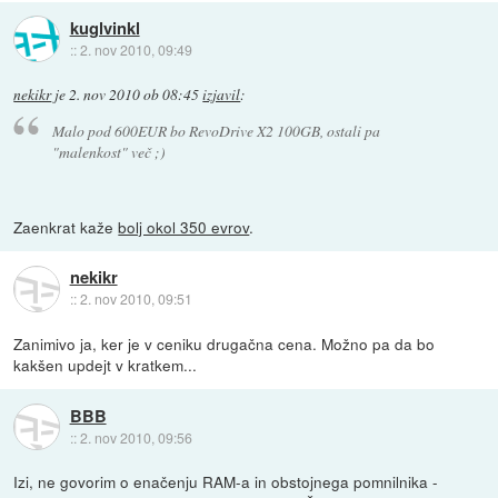
kuglvinkl
::
2. nov 2010, 09:49
nekikr
je
2. nov 2010 ob 08:45
izjavil
:
Malo pod 600EUR bo RevoDrive X2 100GB, ostali pa
"malenkost" več ;)
Zaenkrat kaže
bolj okol 350 evrov
.
nekikr
::
2. nov 2010, 09:51
Zanimivo ja, ker je v ceniku drugačna cena. Možno pa da bo
kakšen updejt v kratkem...
BBB
::
2. nov 2010, 09:56
Izi, ne govorim o enačenju RAM-a in obstojnega pomnilnika -