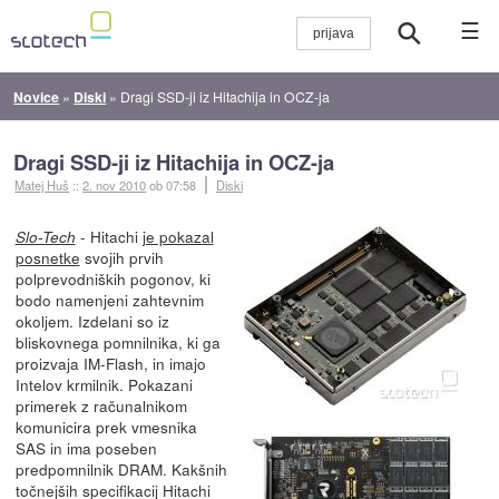
☰
Novice
»
Diski
»
Dragi SSD-ji iz Hitachija in OCZ-ja
Dragi SSD-ji iz Hitachija in OCZ-ja
Matej Huš
::
2. nov 2010
ob 07:58
Diski
- Hitachi
je pokazal
Slo-Tech
posnetke
svojih prvih
polprevodniških pogonov, ki
bodo namenjeni zahtevnim
okoljem. Izdelani so iz
bliskovnega pomnilnika, ki ga
proizvaja IM-Flash, in imajo
Intelov krmilnik. Pokazani
primerek z računalnikom
komunicira prek vmesnika
SAS in ima poseben
predpomnilnik DRAM. Kakšnih
točnejših specifikacij Hitachi