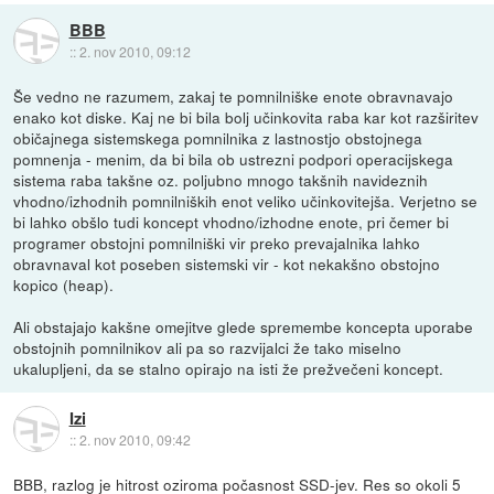
BBB
::
2. nov 2010, 09:12
Še vedno ne razumem, zakaj te pomnilniške enote obravnavajo
enako kot diske. Kaj ne bi bila bolj učinkovita raba kar kot razširitev
običajnega sistemskega pomnilnika z lastnostjo obstojnega
pomnenja - menim, da bi bila ob ustrezni podpori operacijskega
sistema raba takšne oz. poljubno mnogo takšnih navideznih
vhodno/izhodnih pomnilniških enot veliko učinkovitejša. Verjetno se
bi lahko obšlo tudi koncept vhodno/izhodne enote, pri čemer bi
programer obstojni pomnilniški vir preko prevajalnika lahko
obravnaval kot poseben sistemski vir - kot nekakšno obstojno
kopico (heap).
Ali obstajajo kakšne omejitve glede spremembe koncepta uporabe
obstojnih pomnilnikov ali pa so razvijalci že tako miselno
ukalupljeni, da se stalno opirajo na isti že prežvečeni koncept.
Izi
::
2. nov 2010, 09:42
BBB, razlog je hitrost oziroma počasnost SSD-jev. Res so okoli 5