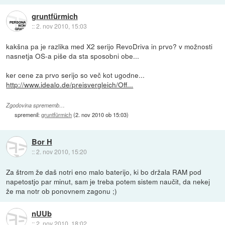
gruntfürmich
::
2. nov 2010, 15:03
kakšna pa je razlika med X2 serijo RevoDriva in prvo? v možnosti
nasnetja OS-a piše da sta sposobni obe...
ker cene za prvo serijo so več kot ugodne...
http://www.idealo.de/preisvergleich/Off...
Zgodovina sprememb…
spremenil:
gruntfürmich
(
2. nov 2010 ob 15:03
)
Bor H
::
2. nov 2010, 15:20
Za štrom že daš notri eno malo baterijo, ki bo držala RAM pod
napetostjo par minut, sam je treba potem sistem naučit, da nekej
že ma notr ob ponovnem zagonu ;)
nUUb
::
2. nov 2010, 18:02