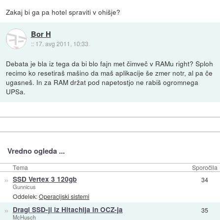
Zakaj bi ga pa hotel spraviti v ohišje?
Bor H
::
17. avg 2011, 10:33
Debata je bla iz tega da bi blo fajn met čimveč v RAMu right? Sploh
recimo ko resetiraš mašino da maš aplikacije še zmer notr, al pa če
ugasneš. In za RAM držat pod napetostjo ne rabiš ogromnega
UPSa.
Vredno ogleda ...
Tema
Sporočila
»
SSD Vertex 3 120gb
34
Gunnicus
Oddelek:
Operacijski sistemi
»
Dragi SSD-ji iz Hitachija in OCZ-ja
35
McHusch