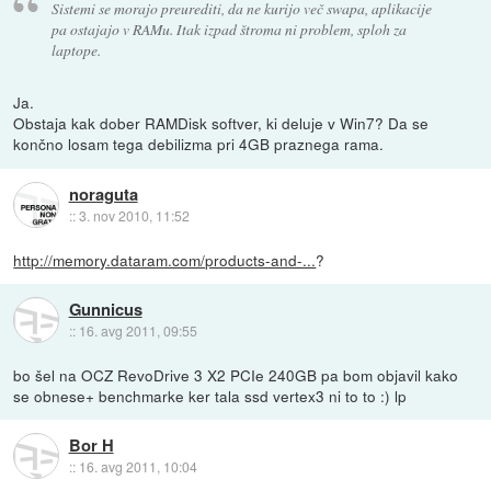
Sistemi se morajo preurediti, da ne kurijo več swapa, aplikacije
pa ostajajo v RAMu. Itak izpad štroma ni problem, sploh za
laptope.
Ja.
Obstaja kak dober RAMDisk softver, ki deluje v Win7? Da se
končno losam tega debilizma pri 4GB praznega rama.
noraguta
::
3. nov 2010, 11:52
http://memory.dataram.com/products-and-...
?
Gunnicus
::
16. avg 2011, 09:55
bo šel na OCZ RevoDrive 3 X2 PCIe 240GB pa bom objavil kako
se obnese+ benchmarke ker tala ssd vertex3 ni to to :) lp
Bor H
::
16. avg 2011, 10:04