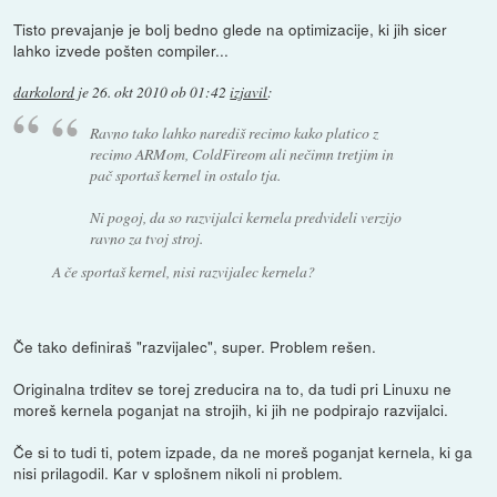
Tisto prevajanje je bolj bedno glede na optimizacije, ki jih sicer
lahko izvede pošten compiler...
darkolord
je
26. okt 2010 ob 01:42
izjavil
:
Ravno tako lahko narediš recimo kako platico z
recimo ARMom, ColdFireom ali nečimn tretjim in
pač sportaš kernel in ostalo tja.
Ni pogoj, da so razvijalci kernela predvideli verzijo
ravno za tvoj stroj.
A če sportaš kernel, nisi razvijalec kernela?
Če tako definiraš "razvijalec", super. Problem rešen.
Originalna trditev se torej zreducira na to, da tudi pri Linuxu ne
moreš kernela poganjat na strojih, ki jih ne podpirajo razvijalci.
Če si to tudi ti, potem izpade, da ne moreš poganjat kernela, ki ga
nisi prilagodil. Kar v splošnem nikoli ni problem.