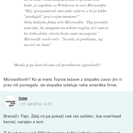
kodo, jo zapakira za Windowse in reče Microsoftu:
"Hej, sprogramirali smo neko zadevo, a bi jo lahko
"prodajali" pod svojim imenom?"
Neka Indijska firma reče Microsoftu: "Daj posodite
nam ime, da zmagamo na nekem razpisu, nič vam ne
bo treba delat, zraven boste samo na papirju."
Microsoft veselo reče: "Seveda, ni problema, saj
nas nič ne stane"
Morda je pa dost odvisno od sposobnosti zaposlenih?
Microsoftovih? Ko je imela Toyota težave z stopalko zavor jim ni
prav nič pomagalo, da stopalke izdeluje neka ameriška firma.
jype
::
27. okt 2010, 14:57
Brane2> Fajn. Zdaj mi pa pokaži nek res soliden, low overhead
kernel, narejen s tem.
Ti bi od mene rad 200 kilogramov težko jedrsko podmornico za