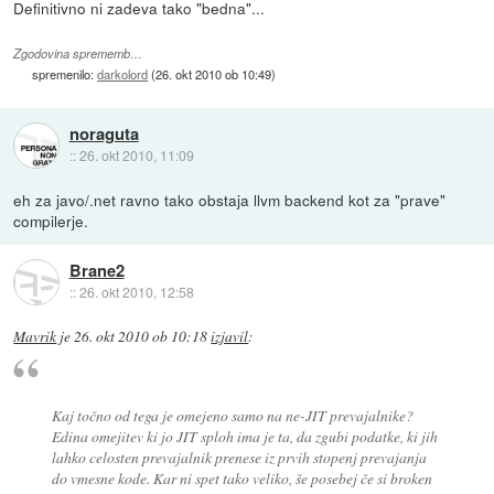
Definitivno ni zadeva tako "bedna"...
Zgodovina sprememb…
spremenilo:
darkolord
(
26. okt 2010 ob 10:49
)
noraguta
::
26. okt 2010, 11:09
eh za javo/.net ravno tako obstaja llvm backend kot za "prave"
compilerje.
Brane2
::
26. okt 2010, 12:58
Mavrik
je
26. okt 2010 ob 10:18
izjavil
:
Kaj točno od tega je omejeno samo na ne-JIT prevajalnike?
Edina omejitev ki jo JIT sploh ima je ta, da zgubi podatke, ki jih
lahko celosten prevajalnik prenese iz prvih stopenj prevajanja
do vmesne kode. Kar ni spet tako veliko, še posebej če si broken