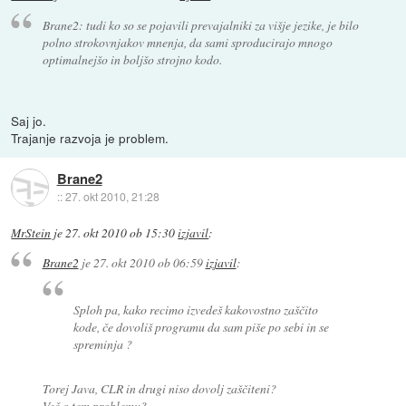
Brane2: tudi ko so se pojavili prevajalniki za višje jezike, je bilo
polno strokovnjakov mnenja, da sami sproducirajo mnogo
optimalnejšo in boljšo strojno kodo.
Saj jo.
Trajanje razvoja je problem.
Brane2
::
27. okt 2010, 21:28
MrStein
je
27. okt 2010 ob 15:30
izjavil
:
Brane2
je
27. okt 2010 ob 06:59
izjavil
:
Sploh pa, kako recimo izvedeš kakovostno zaščito
kode, če dovoliš programu da sam piše po sebi in se
spreminja ?
Torej Java, CLR in drugi niso dovolj zaščiteni?
Več o tem problemu?