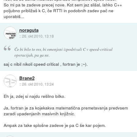
So mi pa te zadeve precej nove. Kot sem jaz slišal, lahko C++
poljubno približaš k C, če RTTI in podobnih zadev pač ne
uporabiš...
noraguta
::
26. okt 2010, 13:18
Če bi bilo to res, bi omenjeni izpodrivali C v speed-critical
operacijah, pa ga ne.
saj c nibil nikoli cpeed critical , fortran je ;~).
Brane2
::
26. okt 2010, 13:24
Eh ja, zdej si najdu rešilno bilko.
Ja, fortran je za kojekakva matematična premetavanja predvsem
zaradi upadenjanih masivnih knjižnic.
Ampak za take splošne zadeve je pa C še kar pojem.