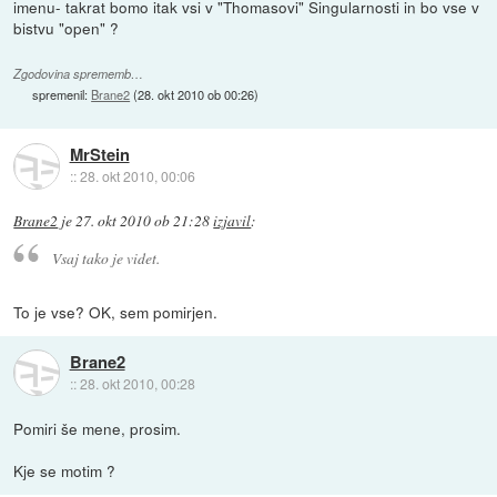
imenu- takrat bomo itak vsi v "Thomasovi" Singularnosti in bo vse v
bistvu "open" ?
Zgodovina sprememb…
spremenil:
Brane2
(
28. okt 2010 ob 00:26
)
MrStein
::
28. okt 2010, 00:06
Brane2
je
27. okt 2010 ob 21:28
izjavil
:
Vsaj tako je videt.
To je vse? OK, sem pomirjen.
Brane2
::
28. okt 2010, 00:28
Pomiri še mene, prosim.
Kje se motim ?