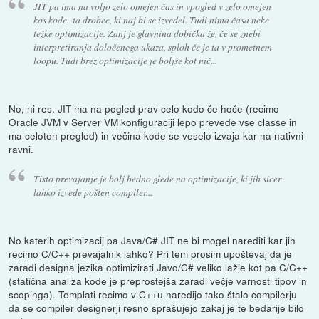
JIT pa ima na voljo zelo omejen čas in vpogled v zelo omejen
kos kode- ta drobec, ki naj bi se izvedel. Tudi nima časa neke
težke optimizacije. Zanj je glavnina dobička že, če se znebi
interpretiranja določenega ukaza, sploh če je ta v prometnem
loopu. Tudi brez optimizacije je boljše kot nič...
No, ni res. JIT ma na pogled prav celo kodo če hoče (recimo
Oracle JVM v Server VM konfiguraciji lepo prevede vse classe in
ma celoten pregled) in večina kode se veselo izvaja kar na nativni
ravni.
Tisto prevajanje je bolj bedno glede na optimizacije, ki jih sicer
lahko izvede pošten compiler...
No katerih optimizacij pa Java/C# JIT ne bi mogel narediti kar jih
recimo C/C++ prevajalnik lahko? Pri tem prosim upoštevaj da je
zaradi designa jezika optimizirati Javo/C# veliko lažje kot pa C/C++
(statična analiza kode je preprostejša zaradi večje varnosti tipov in
scopinga). Templati recimo v C++u naredijo tako štalo compilerju
da se compiler designerji resno sprašujejo zakaj je te bedarije bilo