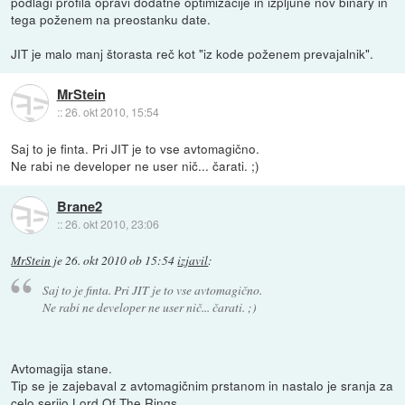
podlagi profila opravi dodatne optimizacije in izpljune nov binary in
tega poženem na preostanku date.
JIT je malo manj štorasta reč kot "iz kode poženem prevajalnik".
MrStein
::
26. okt 2010, 15:54
Saj to je finta. Pri JIT je to vse avtomagično.
Ne rabi ne developer ne user nič... čarati. ;)
Brane2
::
26. okt 2010, 23:06
MrStein
je
26. okt 2010 ob 15:54
izjavil
:
Saj to je finta. Pri JIT je to vse avtomagično.
Ne rabi ne developer ne user nič... čarati. ;)
Avtomagija stane.
Tip se je zajebaval z avtomagičnim prstanom in nastalo je sranja za
celo serijo Lord Of The Rings...