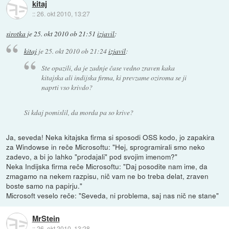
kitaj
::
26. okt 2010, 13:27
sirotka
je
25. okt 2010 ob 21:51
izjavil
:
kitaj
je
25. okt 2010 ob 21:24
izjavil
:
Ste opazili, da je zadnje čase vedno zraven kaka
kitajska ali indijska firma, ki prevzame oziroma se ji
naprti vso krivdo?
Si kdaj pomislil, da morda pa so krive?
Ja, seveda! Neka kitajska firma si sposodi OSS kodo, jo zapakira
za Windowse in reče Microsoftu: "Hej, sprogramirali smo neko
zadevo, a bi jo lahko "prodajali" pod svojim imenom?"
Neka Indijska firma reče Microsoftu: "Daj posodite nam ime, da
zmagamo na nekem razpisu, nič vam ne bo treba delat, zraven
boste samo na papirju."
Microsoft veselo reče: "Seveda, ni problema, saj nas nič ne stane"
MrStein
::
26. okt 2010, 13:28