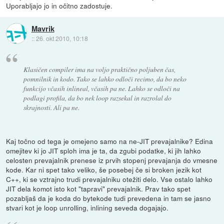
Uporabljajo jo in očitno zadostuje.
Mavrik
::
26. okt 2010, 10:18
Klasičen compiler ima na voljo praktično poljuben čas,
pomnilnik in kodo. Tako se lahko odloči recimo, da bo neko
funkcijo včasih inlineal, včasih pa ne. Lahko se odloči na
podlagi profila, da bo nek loop razsekal in razrolal do
skrajnosti. Ali pa ne.
Kaj točno od tega je omejeno samo na ne-JIT prevajalnike? Edina
omejitev ki jo JIT sploh ima je ta, da zgubi podatke, ki jih lahko
celosten prevajalnik prenese iz prvih stopenj prevajanja do vmesne
kode. Kar ni spet tako veliko, še posebej če si broken jezik kot
C++, ki se vztrajno trudi prevajalniku otežiti delo. Vse ostalo lahko
JIT dela komot isto kot "tapravi" prevajalnik. Prav tako spet
pozabljaš da je koda do bytekode tudi prevedena in tam se jasno
stvari kot je loop unrolling, inlining seveda dogajajo.