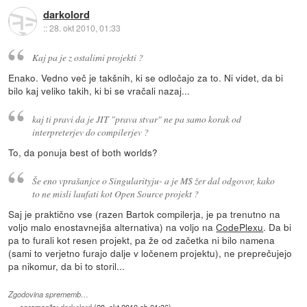
darkolord
::
28. okt 2010, 01:33
Kaj pa je z ostalimi projekti ?
Enako. Vedno več je takšnih, ki se odločajo za to. Ni videt, da bi
bilo kaj veliko takih, ki bi se vračali nazaj...
kaj ti pravi da je JIT "prava stvar" ne pa samo korak od
interpreterjev do compilerjev ?
To, da ponuja best of both worlds?
Še eno vprašanjce o Singularityju- a je M$ žer dal odgovor, kako
to ne misli laufati kot Open Source projekt ?
Saj je praktično vse (razen Bartok compilerja, je pa trenutno na
voljo malo enostavnejša alternativa) na voljo na
CodePlexu
. Da bi
pa to furali kot resen projekt, pa že od začetka ni bilo namena
(sami to verjetno furajo dalje v ločenem projektu), ne preprečujejo
pa nikomur, da bi to storil...
Zgodovina sprememb…
spremenilo:
darkolord
(
28. okt 2010 ob 01:36
)