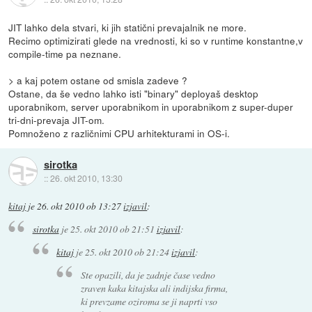
JIT lahko dela stvari, ki jih statični prevajalnik ne more.
Recimo optimizirati glede na vrednosti, ki so v runtime konstantne,v
compile-time pa neznane.
> a kaj potem ostane od smisla zadeve ?
Ostane, da še vedno lahko isti "binary" deployaš desktop
uporabnikom, server uporabnikom in uporabnikom z super-duper
tri-dni-prevaja JIT-om.
Pomnoženo z različnimi CPU arhitekturami in OS-i.
sirotka
::
26. okt 2010, 13:30
kitaj
je
26. okt 2010 ob 13:27
izjavil
:
sirotka
je
25. okt 2010 ob 21:51
izjavil
:
kitaj
je
25. okt 2010 ob 21:24
izjavil
:
Ste opazili, da je zadnje čase vedno
zraven kaka kitajska ali indijska firma,
ki prevzame oziroma se ji naprti vso