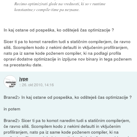
Recimo optimizirati glede na vrednosti, ki so v runtime
konstantne,v compile-time pa neznane.
In kaj ostane od pospeška, ko odšteješ čas optimizacije ?
Sicer ti pa to komot naredim tudi s statičnim compilerjem, če ravno
siliš. Scompilem kodo z nekimi defaulti in vključenim profiliranjem,
nato pa iz same kode poženem compiler, ki na podlagi profila
opravi dodatne optimizacije in izpljune nov binary in tega poženem
na preostanku date.
jype
::
26. okt 2010, 14:16
Brane2> In kaj ostane od pospeška, ko odšteješ čas optimizacije ?
in potem
Brane2> Sicer ti pa to komot naredim tudi s statičnim compilerjem,
če ravno siliš. Scompilem kodo z nekimi defaulti in vključenim
profiliranjem, nato pa iz same kode poženem compiler, ki na