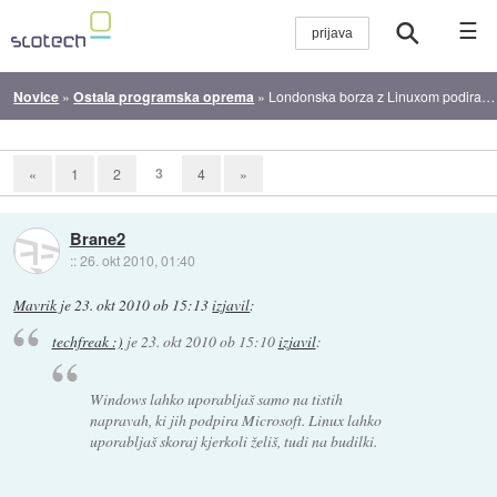
☰
Novice
»
Ostala programska oprema
»
Londonska borza z Linuxom podira rekorde
3
«
1
2
4
»
Brane2
::
26. okt 2010, 01:40
Mavrik
je
23. okt 2010 ob 15:13
izjavil
:
techfreak :)
je
23. okt 2010 ob 15:10
izjavil
:
Windows lahko uporabljaš samo na tistih
napravah, ki jih podpira Microsoft. Linux lahko
uporabljaš skoraj kjerkoli želiš, tudi na budilki.