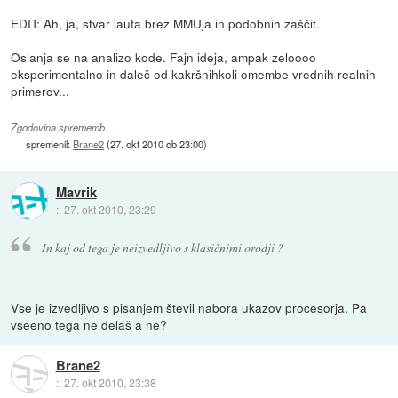
EDIT: Ah, ja, stvar laufa brez MMUja in podobnih zaščit.
Oslanja se na analizo kode. Fajn ideja, ampak zeloooo
eksperimentalno in daleč od kakršnihkoli omembe vrednih realnih
primerov...
Zgodovina sprememb…
spremenil:
Brane2
(
27. okt 2010 ob 23:00
)
Mavrik
::
27. okt 2010, 23:29
In kaj od tega je neizvedljivo s klasičnimi orodji ?
Vse je izvedljivo s pisanjem števil nabora ukazov procesorja. Pa
vseeno tega ne delaš a ne?
Brane2
::
27. okt 2010, 23:38