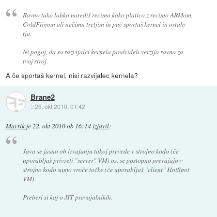
Ravno tako lahko narediš recimo kako platico z recimo ARMom,
ColdFireom ali nečimn tretjim in pač sportaš kernel in ostalo
tja.
Ni pogoj, da so razvijalci kernela predvideli verzijo ravno za
tvoj stroj.
A če sportaš kernel, nisi razvijalec kernela?
Brane2
::
26. okt 2010, 01:42
Mavrik
je
22. okt 2010 ob 16:14
izjavil
:
Java se jasno ob izvajanju takoj prevede v strojno kodo (če
uporabljaš privzeti "server" VM) oz. se postopno prevajajo v
strojno kodo samo vroče točke (če uporabljaš "client" HotSpot
VM).
Preberi si kaj o JIT prevajalnikih.