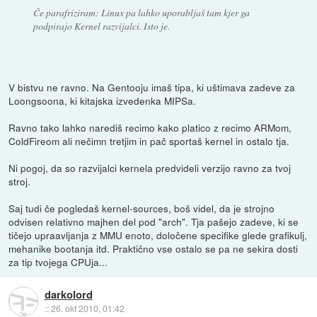
Če parafriziram: Linux pa lahko uporabljaš tam kjer ga
podpirajo Kernel razvijalci. Isto je.
V bistvu ne ravno. Na Gentooju imaš tipa, ki uštimava zadeve za
Loongsoona, ki kitajska izvedenka MIPSa.
Ravno tako lahko narediš recimo kako platico z recimo ARMom,
ColdFireom ali nečimn tretjim in pač sportaš kernel in ostalo tja.
Ni pogoj, da so razvijalci kernela predvideli verzijo ravno za tvoj
stroj.
Saj tudi če pogledaš kernel-sources, boš videl, da je strojno
odvisen relativno majhen del pod "arch". Tja pašejo zadeve, ki se
tičejo upraavljanja z MMU enoto, določene specifike glede grafikulj,
mehanike bootanja itd. Praktično vse ostalo se pa ne sekira dosti
za tip tvojega CPUja...
darkolord
::
26. okt 2010, 01:42