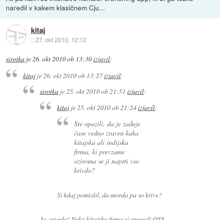
naredil v kakem klasičnem Cju...
kitaj
::
27. okt 2010, 12:12
sirotka
je
26. okt 2010 ob 13:30
izjavil
:
kitaj
je
26. okt 2010 ob 13:27
izjavil
:
sirotka
je
25. okt 2010 ob 21:51
izjavil
:
kitaj
je
25. okt 2010 ob 21:24
izjavil
:
Ste opazili, da je zadnje
čase vedno zraven kaka
kitajska ali indijska
firma, ki prevzame
oziroma se ji naprti vso
krivdo?
Si kdaj pomislil, da morda pa so krive?
Ja, seveda! Neka kitajska firma si sposodi OSS