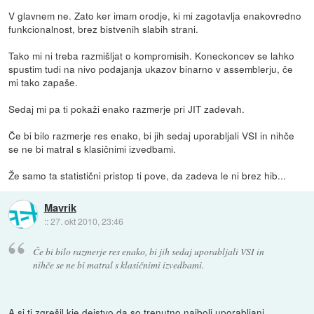
V glavnem ne. Zato ker imam orodje, ki mi zagotavlja enakovredno
funkcionalnost, brez bistvenih slabih strani.
Tako mi ni treba razmišljat o kompromisih. Koneckoncev se lahko
spustim tudi na nivo podajanja ukazov binarno v assemblerju, če
mi tako zapaše.
Sedaj mi pa ti pokaži enako razmerje pri JIT zadevah.
Če bi bilo razmerje res enako, bi jih sedaj uporabljali VSI in nihče
se ne bi matral s klasičnimi izvedbami.
Že samo ta statistični pristop ti pove, da zadeva le ni brez hib...
Mavrik
::
27. okt 2010, 23:46
Če bi bilo razmerje res enako, bi jih sedaj uporabljali VSI in
nihče se ne bi matral s klasičnimi izvedbami.
A si ti zgrešil kje dejstvo da so trenutno najbolj uporabljani