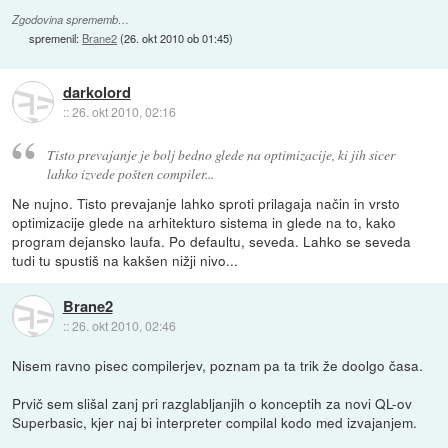
Zgodovina sprememb…
spremenil:
Brane2
(
26. okt 2010 ob 01:45
)
darkolord
::
26. okt 2010, 02:16
Tisto prevajanje je bolj bedno glede na optimizacije, ki jih sicer
lahko izvede pošten compiler...
Ne nujno. Tisto prevajanje lahko sproti prilagaja način in vrsto
optimizacije glede na arhitekturo sistema in glede na to, kako
program dejansko laufa. Po defaultu, seveda. Lahko se seveda
tudi tu spustiš na kakšen nižji nivo...
Brane2
::
26. okt 2010, 02:46
Nisem ravno pisec compilerjev, poznam pa ta trik že doolgo časa.
Prvič sem slišal zanj pri razglabljanjih o konceptih za novi QL-ov
Superbasic, kjer naj bi interpreter compilal kodo med izvajanjem.