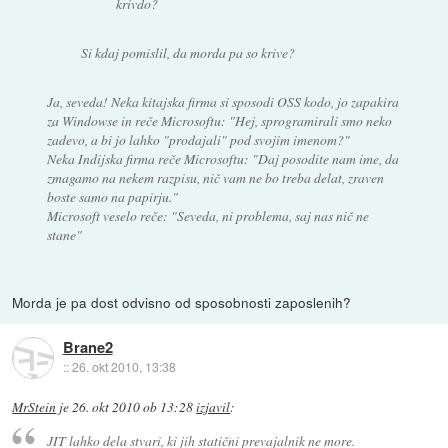
krivdo?
Si kdaj pomislil, da morda pa so krive?
Ja, seveda! Neka kitajska firma si sposodi OSS kodo, jo zapakira
za Windowse in reče Microsoftu: "Hej, sprogramirali smo neko
zadevo, a bi jo lahko "prodajali" pod svojim imenom?"
Neka Indijska firma reče Microsoftu: "Daj posodite nam ime, da
zmagamo na nekem razpisu, nič vam ne bo treba delat, zraven
boste samo na papirju."
Microsoft veselo reče: "Seveda, ni problema, saj nas nič ne
stane"
Morda je pa dost odvisno od sposobnosti zaposlenih?
Brane2
::
26. okt 2010, 13:38
MrStein
je
26. okt 2010 ob 13:28
izjavil
:
JIT lahko dela stvari, ki jih statični prevajalnik ne more.