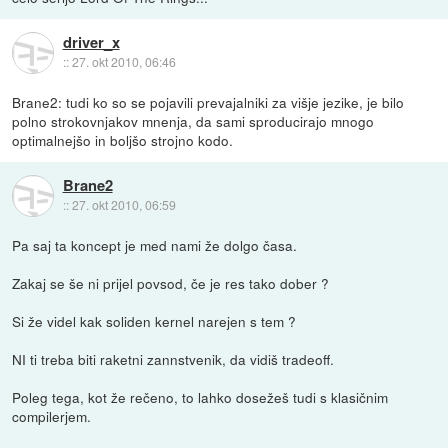
driver_x
::
27. okt 2010, 06:46
Brane2: tudi ko so se pojavili prevajalniki za višje jezike, je bilo
polno strokovnjakov mnenja, da sami sproducirajo mnogo
optimalnejšo in boljšo strojno kodo.
Brane2
::
27. okt 2010, 06:59
Pa saj ta koncept je med nami že dolgo časa.
Zakaj se še ni prijel povsod, če je res tako dober ?
Si že videl kak soliden kernel narejen s tem ?
NI ti treba biti raketni zannstvenik, da vidiš tradeoff.
Poleg tega, kot že rečeno, to lahko dosežeš tudi s klasičnim
compilerjem.