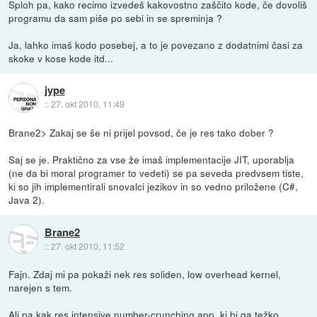
Sploh pa, kako recimo izvedeš kakovostno zaščito kode, če dovoliš
programu da sam piše po sebi in se spreminja ?
Ja, lahko imaš kodo posebej, a to je povezano z dodatnimi časi za
skoke v kose kode itd...
jype
::
27. okt 2010, 11:49
Brane2> Zakaj se še ni prijel povsod, če je res tako dober ?
Saj se je. Praktično za vse že imaš implementacije JIT, uporablja
(ne da bi moral programer to vedeti) se pa seveda predvsem tiste,
ki so jih implementirali snovalci jezikov in so vedno priložene (C#,
Java 2).
Brane2
::
27. okt 2010, 11:52
Fajn. Zdaj mi pa pokaži nek res soliden, low overhead kernel,
narejen s tem.
Ali pa kak res intensive number-crunching app, ki bi ga težko