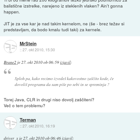
balistične izstrelke, narejeno iz steklenih vlaken? Ain't gonna
happen.
JIT je za vse kar je nad takim kernelom, ne (še - brez težav si
predstavljam, da bodo kmalu tudi taki) za kernele.
MrStein
::
27. okt 2010, 15:30
Brane2
je
27. okt 2010 ob 06:59
izjavil
:
Sploh pa, kako recimo izvedeš kakovostno zaščito kode, če
dovoliš programu da sam piše po sebi in se spreminja ?
Torej Java, CLR in drugi niso dovolj zaščiteni?
Več o tem problemu?
Terman
::
27. okt 2010, 16:19
driver_x
je
27. okt 2010 ob 06:46
izjavil
: