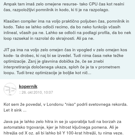
Ampak tam imaš zelo omejene resurse- tako CPU čas kot realni
čas, razpoložljivi pomnilnik in kodo, ki ti je na razpolago.
Klasičen compiler ima na voljo praktično poljuben čas, pomnilnik in
kodo. Tako se lahko odloči recimo, da bo neko funkcijo včasih
inlineal, včasih pa ne. Lahko se odloči na podlagi profila, da bo nek
loop razsekal in razrolal do skrajnosti. Ali pa ne.
JIT pa ima na voljo zelo omejen čas in vpogled v zelo omejen kos
kode- ta drobec, ki naj bi se izvedel. Tudi nima časa neke težke
optimizacije. Zanj je glavnina dobička že, če se znebi
interpretiranja določenega ukaza, sploh če je ta v prometnem
loopu. Tudi brez optimizacije je boljše kot nič...
kopernik
::
26. okt 2010, 10:07
Kot sem že povedal, v Londonu *niso* podrli svetovnega rekorda.
Let it sink ...
Java pa je lahko zelo hitra in se jo uporablja tudi na borzah za
avtomatsko trgovanje, kjer je hitrost ključnega pomena. Ali je
hitrejša od X oz. ali bi lahko bil Y 100-krat hitrejši, tu nima veze.