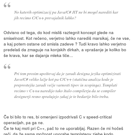
No katerih optimizacij pa Java/C# JIT ne bi mogel narediti kar
jih recimo C/C++ prevajalnik lahko?
Odvisno od tega, do kod misliš raztegnit koncept glede na
smiselnost. Kot rečeno, verjetno lahko narediš marsikaj, če ne vse,
a kaj potem ostane od smisla zadeve ? Tudi kravo lahko verjetno
predelaš da zmaguje na konjskih dirkah, a vprašanje je koliko bo
še krava, kar se dajanja mleka tiče...
Pri tem prosim upoštevaj da je zaradi designa jezika optimizirati
Javo/C# veliko lažje kot pa C/C++ (statična analiza kode je
preprostejša zaradi večje varnosti tipov in scopinga). Templati
recimo v C++u naredijo tako štalo compilerju da se compiler
designerji resno sprašujejo zakaj je te bedarije bilo treba.
Če bi bilo to res, bi omenjeni izpodrivali C v speed-critical
operacijah, pa ga ne.
Če te kaj moti pri C++, pač to ne uporabljaj. Razen če mi hočeš
reči, da že sama možnost uporabe templateov zjebe kodo.