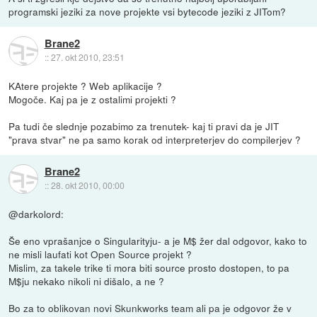
programski jeziki za nove projekte vsi bytecode jeziki z JITom?
Brane2
::
27. okt 2010, 23:51
KAtere projekte ? Web aplikacije ?
Mogoče. Kaj pa je z ostalimi projekti ?
Pa tudi če slednje pozabimo za trenutek- kaj ti pravi da je JIT
"prava stvar" ne pa samo korak od interpreterjev do compilerjev ?
Brane2
::
28. okt 2010, 00:00
@darkolord:
Še eno vprašanjce o Singularityju- a je M$ žer dal odgovor, kako to
ne misli laufati kot Open Source projekt ?
Mislim, za takele trike ti mora biti source prosto dostopen, to pa
M$ju nekako nikoli ni dišalo, a ne ?
Bo za to oblikovan novi Skunkworks team ali pa je odgovor že v