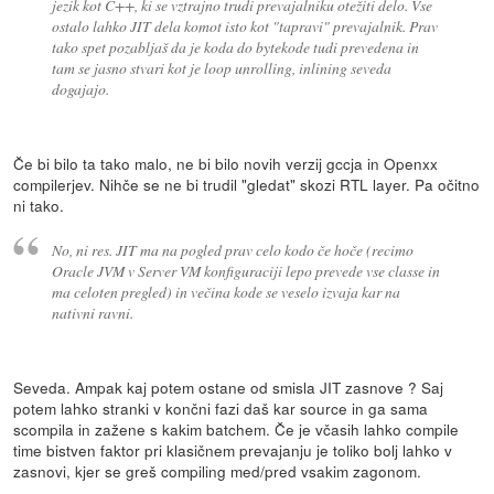
jezik kot C++, ki se vztrajno trudi prevajalniku otežiti delo. Vse
ostalo lahko JIT dela komot isto kot "tapravi" prevajalnik. Prav
tako spet pozabljaš da je koda do bytekode tudi prevedena in
tam se jasno stvari kot je loop unrolling, inlining seveda
dogajajo.
Če bi bilo ta tako malo, ne bi bilo novih verzij gccja in Openxx
compilerjev. Nihče se ne bi trudil "gledat" skozi RTL layer. Pa očitno
ni tako.
No, ni res. JIT ma na pogled prav celo kodo če hoče (recimo
Oracle JVM v Server VM konfiguraciji lepo prevede vse classe in
ma celoten pregled) in večina kode se veselo izvaja kar na
nativni ravni.
Seveda. Ampak kaj potem ostane od smisla JIT zasnove ? Saj
potem lahko stranki v končni fazi daš kar source in ga sama
scompila in zažene s kakim batchem. Če je včasih lahko compile
time bistven faktor pri klasičnem prevajanju je toliko bolj lahko v
zasnovi, kjer se greš compiling med/pred vsakim zagonom.