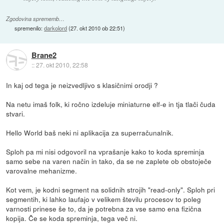
Zgodovina sprememb…
spremenilo:
darkolord
(
27. okt 2010 ob 22:51
)
Brane2
::
27. okt 2010, 22:58
In kaj od tega je neizvedljivo s klasičnimi orodji ?
Na netu imaš folk, ki ročno izdeluje miniaturne elf-e in tja tlači čuda
stvari.
Hello World baš neki ni aplikacija za superračunalnik.
Sploh pa mi nisi odgovoril na vprašanje kako to koda spreminja
samo sebe na varen način in tako, da se ne zaplete ob obstoječe
varovalne mehanizme.
Kot vem, je kodni segment na solidnih strojih "read-only". Sploh pri
segmentih, ki lahko laufajo v velikem številu procesov to poleg
varnosti prinese še to, da je potrebna za vse samo ena fizična
kopija. Če se koda spreminja, tega več ni.