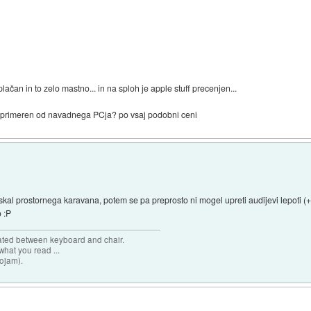
ačan in to zelo mastno... in na sploh je apple stuff precenjen...
lj primeren od navadnega PCja? po vsaj podobni ceni
iskal prostornega karavana, potem se pa preprosto ni mogel upreti audijevi lepoti (
o :P
cated between keyboard and chair.
hat you read ...
sojam).