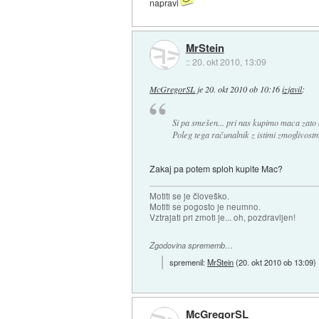
napravi
MrStein
::
20. okt 2010, 13:09
McGregorSL
je
20. okt 2010 ob 10:16
izjavil
:
Si pa smešen... pri nas kupimo maca zato
Poleg tega računalnik z istimi zmoglivostm
Zakaj pa potem sploh kupite Mac?
Motiti se je človeško.
Motiti se pogosto je neumno.
Vztrajati pri zmoti je... oh, pozdravljen!
Zgodovina sprememb…
spremenil:
MrStein
(
20. okt 2010 ob 13:09
)
McGregorSL