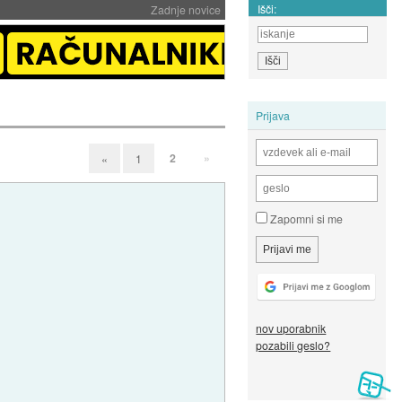
Išči:
Zadnje novice
Prijava
2
»
«
1
Zapomni si me
nov uporabnik
pozabili geslo?