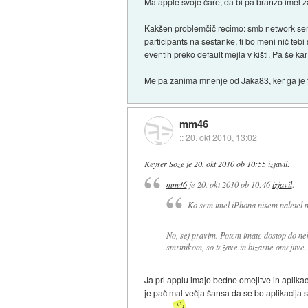
Ma apple svoje čare, da bi pa branžo imel z
Kakšen problemčič recimo: smb network sem i
participants na sestanke, ti bo meni nič tebi
eventih preko default mejla v kišti. Pa še kar
Me pa zanima mnenje od Jaka83, ker ga je
mm46
::
20. okt 2010, 13:02
Keyser Soze
je
20. okt 2010 ob 10:55
izjavil
:
mm46
je
20. okt 2010 ob 10:46
izjavil
:
Ko sem imel iPhona nisem naletel na
No, sej pravim. Potem imate dostop do ne
smrtnikom, so težave in bizarne omejitve.
Ja pri applu imajo bedne omejitve in aplikac
je pač mal večja šansa da se bo aplikacija se