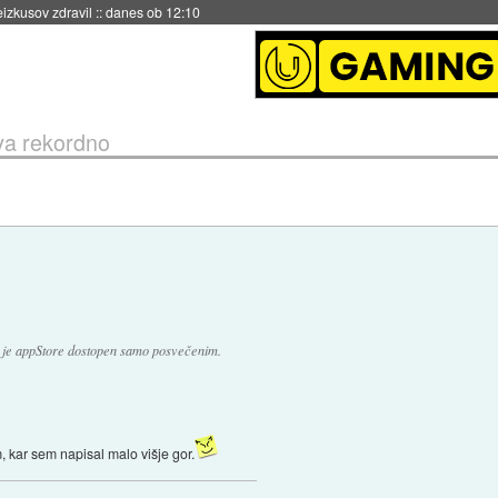
naslednji dve leti
::
danes ob 11:37
va rekordno
da je appStore dostopen samo posvečenim.
 kar sem napisal malo višje gor.