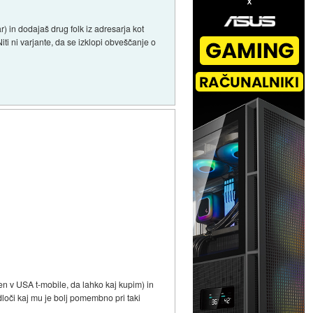
 in dodajaš drug folk iz adresarja kot
iti ni varjante, da se izklopi obveščanje o
jen v USA t-mobile, da lahko kaj kupim) in
odloči kaj mu je bolj pomembno pri taki