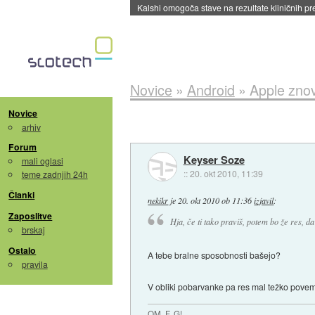
Sandisk že prodal več kot polovico SSD-jev za 
Novice
»
Android
»
Apple zno
Novice
arhiv
Forum
Keyser Soze
mali oglasi
::
20. okt 2010, 11:39
teme zadnjih 24h
Članki
nekikr
je
20. okt 2010 ob 11:36
izjavil
:
Zaposlitve
Hja, če ti tako praviš, potem bo že res, 
brskaj
Ostalo
A tebe bralne sposobnosti bašejo?
pravila
V obliki pobarvanke pa res mal težko povem,
OM, F, G!