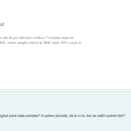
avil
:
ca zato da gor naložimo windows 7 in putmo majcene
lnik z istimi zmoglivostmi in ne MAC stane 50% ceneje in
zgled pred vaše potrebe? In potem jamrate, da to ni to, kar se vaših potreb tiče?