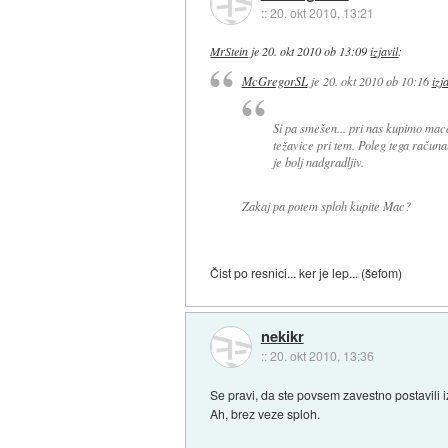
::
20. okt 2010, 13:21
MrStein
je
20. okt 2010 ob 13:09
izjavil
:
McGregorSL
je
20. okt 2010 ob 10:16
izj
Si pa smešen... pri nas kupimo ma
težavice pri tem. Poleg tega računa
je bolj nadgradljiv.
Zakaj pa potem sploh kupite Mac?
Čist po resnici... ker je lep... (šefom)
nekikr
::
20. okt 2010, 13:36
Se pravi, da ste povsem zavestno postavili i
Ah, brez veze sploh.