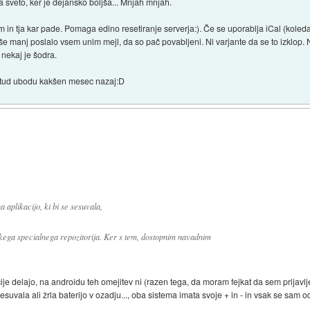
a sveto, ker je dejansko boljša... Mnjah mnjah.
n tja kar pade. Pomaga edino resetiranje serverja:). Če se uporablja iCal (koledar)
 še manj poslalo vsem unim mejl, da so pač povabljeni. Ni varjante da se to izklop. N
 nekaj je šodra.
 tud ubodu kakšen mesec nazaj:D
 aplikacijo, ki bi se sesuvala,
kega specialnega repozitorija. Ker s tem, dostopnim navadnim
ije delajo, na androidu teh omejitev ni (razen tega, da moram fejkat da sem prijavl
suvala ali žrla baterijo v ozadju..., oba sistema imata svoje + in - in vsak se sam 