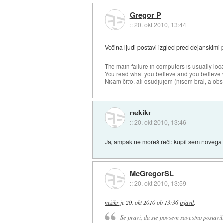
Gregor P
::
20. okt 2010, 13:44
Večina ljudi postavi izgled pred dejanskimi
The main failure in computers is usually lo
You read what you believe and you believe w
Nisam čit'o, ali osudjujem (nisem bral, a ob
nekikr
::
20. okt 2010, 13:46
Ja, ampak ne moreš reči: kupil sem novega A
McGregorSL
::
20. okt 2010, 13:59
nekikr
je
20. okt 2010 ob 13:36
izjavil
:
Se pravi, da ste povsem zavestno postavili