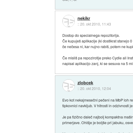
nekikr
::
20. okt 2010, 11:43
Dostop do specialnega repozitorija.
Če kupuješ aplikacije (ki dostikrat stanejo 
če nečesa ni, kar nujno rabiš, potem ne kupi
Če misliš pa repozirotije preko Cydie ali Ins
napisal aplikacijo zanj, ki se sesuva na 5 m
zlobcek
::
20. okt 2010, 12:04
Evo kot nekajmesečni pečeni na MbP loh rečem
tipkovnici navkljub. V hitrosti in odzivnosti je
Je pa fizično daleč najbolj kompaktna mašina
primerjave. Ohišje je boljše pri jabuku, osvet