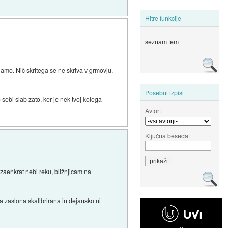
Hitre funkcije
seznam tem
namo. Nič skritega se ne skriva v grmovju.
Posebni izpisi
 sebi slab zato, ker je nek tvoj kolega
Avtor:
Ključna beseda:
 zaenkrat nebi reku, bližnjicam na
a zaslona skalibrirana in dejansko ni