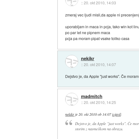
::
20. okt 2010, 14:03
zmeraj vec ljudi misli,da apple ni precenjen
uporabljam in maca in pcja, tako win kot lin
po par let ne pipnem maca
pcja pa moram pipat vsake toliko casa
nekikr
::
20. okt 2010, 14:07
Dejstvo je, da Apple "just works". Če mora
madmitch
::
20. okt 2010, 14:25
nekikr
je
20. okt 2010 ob 14:07
izjavil
:
Dejstvo je, da Apple "just works". Če mo
storim z nasmeškom na obrazu.