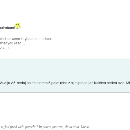
 potrebami
cated between keyboard and chair.
hat you read ...
sojam).
udija A5, sedaj pa ne morem 6 palet robe z njim prepeljat! Kakšen beden avto! Mi j
 izgled pred vaše potrebe? In potem jamrate, da to ni to, kar se