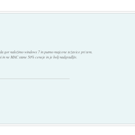
 da gor naložimo windows 7 in putmo majcene težavice pri tem.
i in ne MAC stane 50% ceneje in je bolj nadgradljiv.