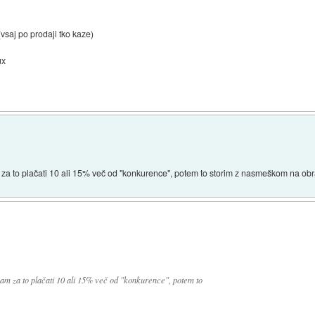
(vsaj po prodaji tko kaze)
ux
m za to plačati 10 ali 15% več od "konkurence", potem to storim z nasmeškom na ob
ram za to plačati 10 ali 15% več od "konkurence", potem to