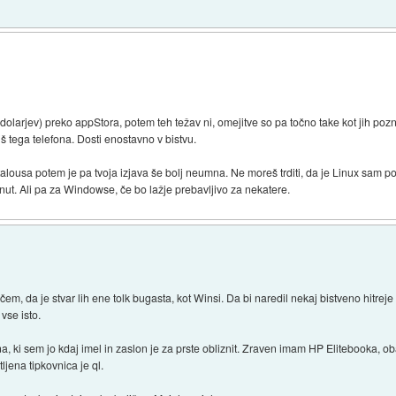
0 dolarjev) preko appStora, potem teh težav ni, omejitve so pa točno take kot jih poz
š tega telefona. Dosti enostavno v bistvu.
talousa potem je pa tvoja izjava še bolj neumna. Ne moreš trditi, da je Linux sam po
inut. Ali pa za Windowse, če bo lažje prebavljivo za nekatere.
, da je stvar lih ene tolk bugasta, kot Winsi. Da bi naredil nekaj bistveno hitreje
 vse isto.
, ki sem jo kdaj imel in zaslon je za prste obliznit. Zraven imam HP Elitebooka, ob
ljena tipkovnica je ql.