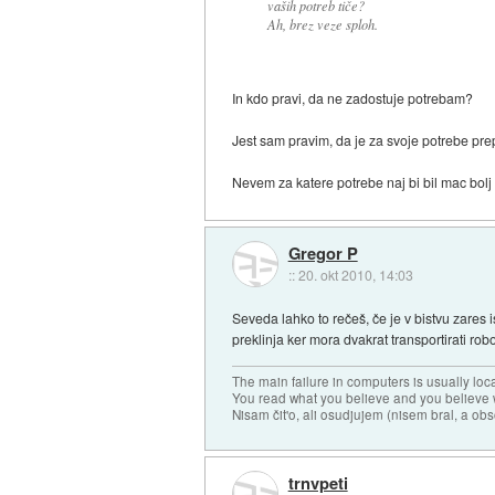
vaših potreb tiče?
Ah, brez veze sploh.
In kdo pravi, da ne zadostuje potrebam?
Jest sam pravim, da je za svoje potrebe prepl
Nevem za katere potrebe naj bi bil mac bo
Gregor P
::
20. okt 2010, 14:03
Seveda lahko to rečeš, če je v bistvu zares 
preklinja ker mora dvakrat transportirati rob
The main failure in computers is usually lo
You read what you believe and you believe w
Nisam čit'o, ali osudjujem (nisem bral, a ob
trnvpeti