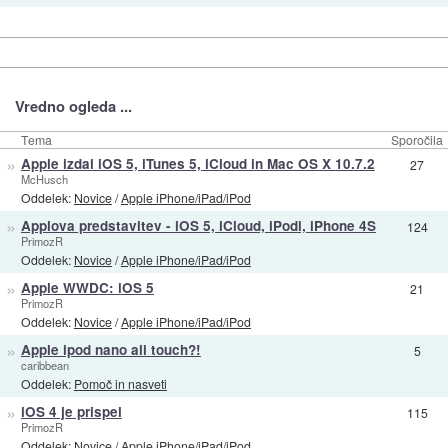
Vredno ogleda ...
Tema
Sporočila
»
Apple izdal iOS 5, iTunes 5, iCloud in Mac OS X 10.7.2
27
McHusch
Oddelek:
Novice
/
Apple iPhone/iPad/iPod
»
Applova predstavitev - iOS 5, iCloud, iPodi, iPhone 4S
124
PrimozR
Oddelek:
Novice
/
Apple iPhone/iPad/iPod
»
Apple WWDC: iOS 5
21
PrimozR
Oddelek:
Novice
/
Apple iPhone/iPad/iPod
»
Apple ipod nano ali touch?!
5
caribbean
Oddelek:
Pomoč in nasveti
»
iOS 4 je prispel
115
PrimozR
Oddelek:
Novice
/
Apple iPhone/iPad/iPod