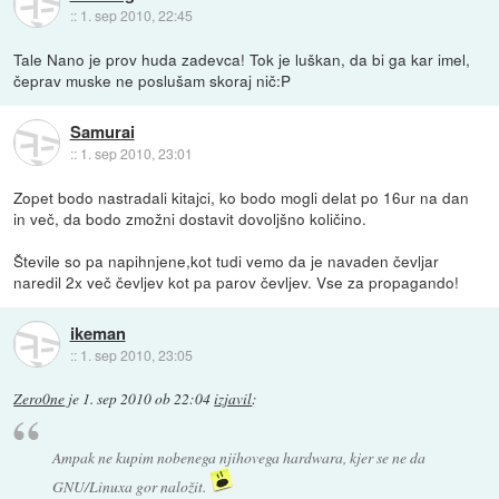
::
1. sep 2010, 22:45
Tale Nano je prov huda zadevca! Tok je luškan, da bi ga kar imel,
čeprav muske ne poslušam skoraj nič:P
Samurai
::
1. sep 2010, 23:01
Zopet bodo nastradali kitajci, ko bodo mogli delat po 16ur na dan
in več, da bodo zmožni dostavit dovoljšno količino.
Števile so pa napihnjene,kot tudi vemo da je navaden čevljar
naredil 2x več čevljev kot pa parov čevljev. Vse za propagando!
ikeman
::
1. sep 2010, 23:05
Zero0ne
je
1. sep 2010 ob 22:04
izjavil
:
Ampak ne kupim nobenega njihovega hardwara, kjer se ne da
GNU/Linuxa gor naložit.