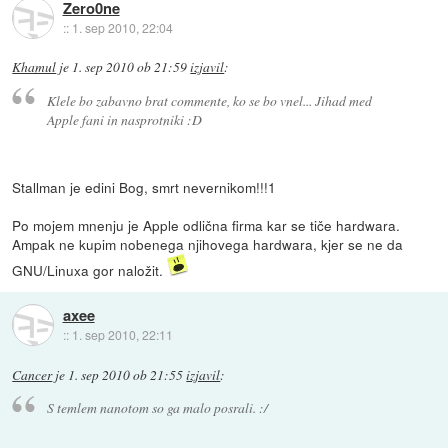
Zero0ne
::
1. sep 2010, 22:04
Khamul
je
1. sep 2010 ob 21:59
izjavil
:
Klele bo zabavno brat commente, ko se bo vnel... Jihad med
Apple fani in nasprotniki :D
Stallman je edini Bog, smrt nevernikom!!!1
Po mojem mnenju je Apple odlična firma kar se tiče hardwara.
Ampak ne kupim nobenega njihovega hardwara, kjer se ne da
GNU/Linuxa gor naložit.
axee
::
1. sep 2010, 22:11
Cancer
je
1. sep 2010 ob 21:55
izjavil
:
S temlem nanotom so ga malo posrali. :/