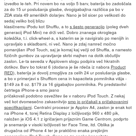
izvedbo le-teh. Pri novem bo na voljo 5 barv, baterija bo zadoščala
za do 15 ur poslušanja glasbe, dvogigabajtna različica pa bo v
ZDA stala 49 ameriških dolarjev.
Nano je bil sicer po velikosti do
sedaj veliko bolj blizu
klasičnemu iPodu kot Shufflu, a to
s šesto generacijo
(poleg dveh
generacij iPod Mini) ne drži več. Dobro znanega okroglega
, t.i. click-wheel-a, s katerim se je navigiralo po menijih in
koleščka
upravljalo s skladbami, ni več. Nano je zdaj namreč močno
pomanjšan iPod Touch, saj je komaj kaj večji od Shuffla, a namesto
fizičnih gumbov za upravljanje skrbi majhen na dotik občutljiv
zaslon. Le-ta seveda v Applovem slogu podpira več hkratnih
dotikov. Barv bo tokrat 6 (dodana je še rdeča iz nabora
Product
RED
), baterija je dovolj zmogljiva za celih 24 ur poslušanja glasbe,
a bo v primerjavi s Shufflom cena in kapaciteta pomnilnika višja -
$149 za 8 oz. $179 za 16 gigabajtov pomnilnika.
Po predstavitvi
četrtega iPhone-a smo jasno
pričakovali podobno osvežitev še v naboru iPod Touch. Z nekaj
več kot dvomesečno zakasnitvijo
smo jo pričakali s pričakovanimi
specifikacijami
. Centralni procesor je Applov A4, zaslon je enak kot
na iPhone 4, torej Retina Display z ločljivostjo 960 x 480 pik,
naložen je iOS 4.1 z igričarjem prijaznim Game Centrom, podprto
je snemanje v visoki ločljivosti ter Face Time, itd. Oblika je
drugačna od iPhone 4 ter je praktično enaka prejšnjim
generacijam iPod Touch. Cene so za enako kapaciteto