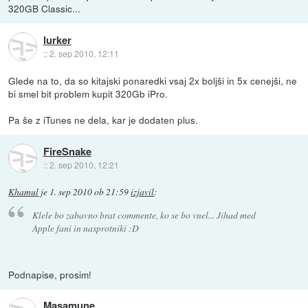
320GB Classic...
lurker
::
2. sep 2010, 12:11
Glede na to, da so kitajski ponaredki vsaj 2x boljši in 5x cenejši, ne
bi smel bit problem kupit 320Gb iPro.
Pa še z iTunes ne dela, kar je dodaten plus.
FireSnake
::
2. sep 2010, 12:21
Khamul
je
1. sep 2010 ob 21:59
izjavil
:
Klele bo zabavno brat commente, ko se bo vnel... Jihad med
Apple fani in nasprotniki :D
Podnapise, prosim!
Masamune