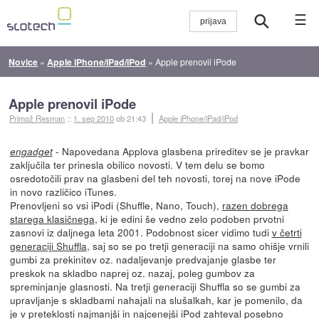
☰
Novice
»
Apple iPhone/iPad/iPod
»
Apple prenovil iPode
Apple prenovil iPode
Primož Resman
::
1. sep 2010
ob 21:43
Apple iPhone/iPad/iPod
- Napovedana Applova glasbena prireditev se je pravkar
engadget
zaključila ter prinesla obilico novosti. V tem delu se bomo
osredotočili prav na glasbeni del teh novosti, torej na nove iPode
in novo različico iTunes.
Prenovljeni so vsi iPodi (Shuffle, Nano, Touch),
razen dobrega
starega klasičnega
, ki je edini še vedno zelo podoben prvotni
zasnovi iz daljnega leta 2001. Podobnost sicer vidimo tudi
v četrti
generaciji Shuffla
, saj so se po tretji generaciji na samo ohišje vrnili
gumbi za prekinitev oz. nadaljevanje predvajanje glasbe ter
preskok na skladbo naprej oz. nazaj, poleg gumbov za
spreminjanje glasnosti. Na tretji generaciji Shuffla so se gumbi za
upravljanje s skladbami nahajali na slušalkah, kar je pomenilo, da
je v preteklosti najmanjši in najcenejši iPod zahteval posebno