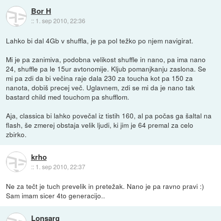
Bor H
::
1. sep 2010, 22:36
Lahko bi dal 4Gb v shuffla, je pa pol težko po njem navigirat.
Mi je pa zanimiva, podobna velikost shuffle in nano, pa ima nano
24, shuffle pa le 15ur avtonomije. Kljub pomanjkanju zaslona. Se
mi pa zdi da bi večina raje dala 230 za toucha kot pa 150 za
nanota, dobiš precej več. Uglavnem, zdi se mi da je nano tak
bastard child med touchom pa shufflom.
Aja, classica bi lahko povečal iz tistih 160, al pa počas ga šaltal na
flash, še zmerej obstaja velik ljudi, ki jim je 64 premal za celo
zbirko.
krho
::
1. sep 2010, 22:37
Ne za tečt je tuch prevelik in pretežak. Nano je pa ravno pravi :)
Sam imam sicer 4to generacijo..
Lonsarg