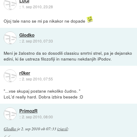
LuGi
::
1. sep 2010, 23:28
Ojoj tale nano se mi pa nikakor ne dopade
Glodko
::
2. sep 2010, 07:33
Meni je žalostno da so dosodili classicu smrtni strel, pa je dejansko
edini, ki še ustreza filozofiji in namenu nekdanjih iPodov.
r0ker
::
2. sep 2010, 07:55
"...vse skupaj postane nekoliko čudno. "
LoL'd really hard. Dobra izbira besede :D
PrimozR
::
2. sep 2010, 08:00
Glodko
je
2. sep 2010 ob 07:33
izjavil
: