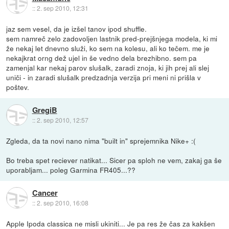
::
2. sep 2010, 12:31
jaz sem vesel, da je izšel tanov ipod shuffle.
sem namreč zelo zadovoljen lastnik pred-prejšnjega modela, ki mi
že nekaj let dnevno služi, ko sem na kolesu, ali ko tečem. me je
nekajkrat orng dež ujel in še vedno dela brezhibno. sem pa
zamenjal kar nekaj parov slušalk, zaradi znoja, ki jih prej ali slej
uniči - in zaradi slušalk predzadnja verzija pri meni ni prišla v
poštev.
GregiB
::
2. sep 2010, 12:57
Zgleda, da ta novi nano nima "built in" sprejemnika Nike+ :(
Bo treba spet reciever natikat... Sicer pa sploh ne vem, zakaj ga še
uporabljam... poleg Garmina FR405...??
Cancer
::
2. sep 2010, 16:08
Apple Ipoda classica ne misli ukiniti... Je pa res že čas za kakšen