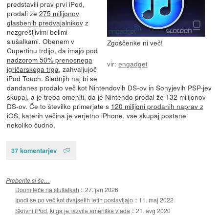
predstavili prav prvi iPod,
prodali že
275 milijonov
glasbenih predvajalnikov
z
nezgrešljivimi belimi
slušalkami. Obenem v
Zgoščenke ni več!
Cupertinu trdijo, da imajo
pod
nadzorom 50% prenosnega
vir:
engadget
igričarskega trga
, zahvaljujoč
iPod Touch. Slednjih naj bi se
dandanes prodalo več kot Nintendovih DS-ov in Sonyjevih PSP-jev
skupaj, a je treba omeniti, da je Nintendo prodal že 132 milijonov
DS-ov. Če to številko primerjate s
120 milijoni prodanih naprav z
iOS
, katerih večina je verjetno iPhone, vse skupaj postane
nekoliko čudno.
37 komentarjev
Preberite si še…
Doom teče na slušalkah
::
27. jan 2026
Ipodi se po več kot dvajsetih letih poslavljajo
::
11. maj 2022
Skrivni iPod, ki ga je razvila ameriška vlada
::
21. avg 2020