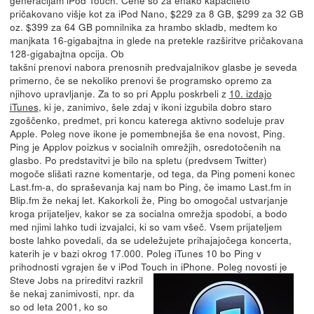
pričakovano višje kot za iPod Nano, $229 za 8 GB, $299 za 32 GB
oz. $399 za 64 GB pomnilnika za hrambo skladb, medtem ko
manjkata 16-gigabajtna in glede na pretekle razširitve pričakovana
128-gigabajtna opcija.
Ob
takšni prenovi nabora prenosnih predvajalnikov glasbe je seveda
primerno, če se nekoliko prenovi še programsko opremo za
njihovo upravljanje. Za to so pri Applu poskrbeli z
10. izdajo
iTunes
, ki je, zanimivo, šele zdaj v ikoni izgubila dobro staro
zgoščenko, predmet, pri koncu katerega aktivno sodeluje prav
Apple. Poleg nove ikone je pomembnejša še ena novost, Ping.
Ping je Applov poizkus v socialnih omrežjih, osredotočenih na
glasbo. Po predstavitvi je bilo na spletu (predvsem Twitter)
mogoče slišati razne komentarje, od tega, da Ping pomeni konec
Last.fm-a, do spraševanja kaj nam bo Ping, če imamo Last.fm in
Blip.fm že nekaj let. Kakorkoli že, Ping bo omogočal ustvarjanje
kroga prijateljev, kakor se za socialna omrežja spodobi, a bodo
med njimi lahko tudi izvajalci, ki so vam všeč. Vsem prijateljem
boste lahko povedali, da se udeležujete prihajajočega koncerta,
katerih je v bazi okrog 17.000. Poleg iTunes 10 bo Ping v
prihodnosti vgrajen še v iPod Touch in iPhone.
Poleg novosti je
Steve Jobs na prireditvi razkril
še nekaj zanimivosti, npr. da
so od leta 2001, ko so