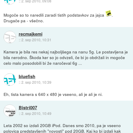
::
2. sep 2010, 09:08
Mogoče so to naredili zaradi tistih podstavkov za jajca
.
Drugače pa - všečno.
recmajkemi
::
2. sep 2010, 10:31
Kamera je bila res nekaj najboljšega na nanu 5g. Le postavljena je
bila nerodno. Škoda ker so jo odvzeli, če bi jo obdržali in mogoče
celo malo posodobili bi že naročeval 6g ...
bluefish
::
2. sep 2010, 10:39
Eh, tista kamera s 640 x 480 je vseeno, ali je ali je ni.
Bistri007
::
2. sep 2010, 10:49
Leta 2002 so izdali 20GB iPod. Danes smo 2010, pa je vseeno
polovica predstavljenih "novosti" pod 20GB. Kaj ko bi izdali kak