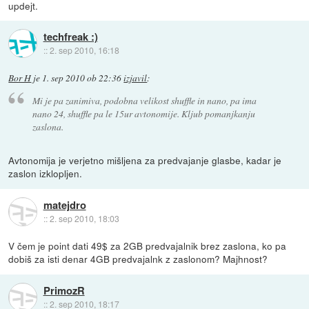
updejt.
techfreak :)
::
2. sep 2010, 16:18
Bor H
je
1. sep 2010 ob 22:36
izjavil
:
Mi je pa zanimiva, podobna velikost shuffle in nano, pa ima
nano 24, shuffle pa le 15ur avtonomije. Kljub pomanjkanju
zaslona.
Avtonomija je verjetno mišljena za predvajanje glasbe, kadar je
zaslon izklopljen.
matejdro
::
2. sep 2010, 18:03
V čem je point dati 49$ za 2GB predvajalnik brez zaslona, ko pa
dobiš za isti denar 4GB predvajalnk z zaslonom? Majhnost?
PrimozR
::
2. sep 2010, 18:17