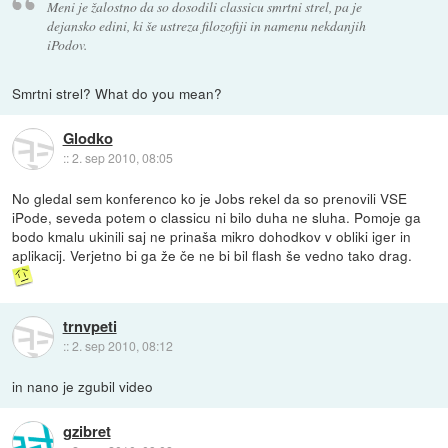
Meni je žalostno da so dosodili classicu smrtni strel, pa je
dejansko edini, ki še ustreza filozofiji in namenu nekdanjih
iPodov.
Smrtni strel? What do you mean?
Glodko
::
2. sep 2010, 08:05
No gledal sem konferenco ko je Jobs rekel da so prenovili VSE
iPode, seveda potem o classicu ni bilo duha ne sluha. Pomoje ga
bodo kmalu ukinili saj ne prinaša mikro dohodkov v obliki iger in
aplikacij. Verjetno bi ga že če ne bi bil flash še vedno tako drag.
trnvpeti
::
2. sep 2010, 08:12
in nano je zgubil video
gzibret