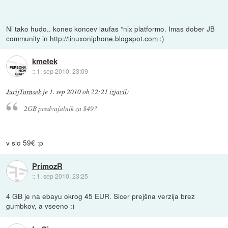
Ni tako hudo.. konec koncev laufas *nix platformo. Imas dober JB
community in
http://linuxoniphone.blogspot.com
;)
kmetek
::
1. sep 2010, 23:09
JurijTurnsek
je
1. sep 2010 ob 22:21
izjavil
:
2GB predvajalnik za $49?
v slo 59€ :p
PrimozR
::
1. sep 2010, 23:25
4 GB je na ebayu okrog 45 EUR. Sicer prejšna verzija brez
gumbkov, a vseeno :)