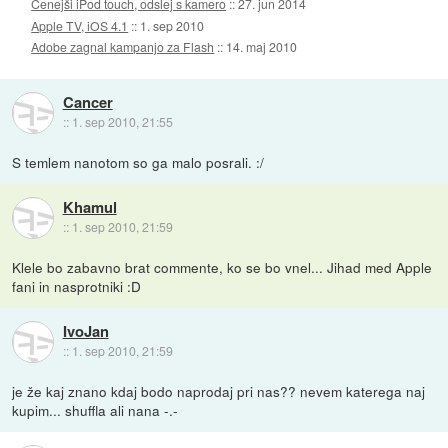
Cenejši iPod touch, odslej s kamero
::
27. jun 2014
Apple TV, iOS 4.1
::
1. sep 2010
Adobe zagnal kampanjo za Flash
::
14. maj 2010
Cancer
::
1. sep 2010, 21:55
S temlem nanotom so ga malo posrali. :/
Khamul
::
1. sep 2010, 21:59
Klele bo zabavno brat commente, ko se bo vnel... Jihad med Apple
fani in nasprotniki :D
IvoJan
::
1. sep 2010, 21:59
je že kaj znano kdaj bodo naprodaj pri nas?? nevem katerega naj
kupim... shuffla ali nana -.-