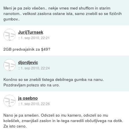
Meni je pa zelo všečen.. nekje vmes med shufflom in starim
nanotom.. velikost zaslona ostane ista, samo znebili so se fizičnih
gumbov..
JurijTurnsek
::
1. sep 2010, 22:21
2GB predvajalnik za $49?
djordjevic
::
1. sep 2010, 22:24
Končno so se znebili tistega debilnega gumba na nanu.
Pozdravljam potezo sto na uro.
js osebno
::
1. sep 2010, 22:26
Nano je pa smešen. Odvzeli so mu kamero, odvzeli so mu
kolešček, zmanjšali zaslon in le-tega naredili občutljivega na dotik.
Za isto ceno.