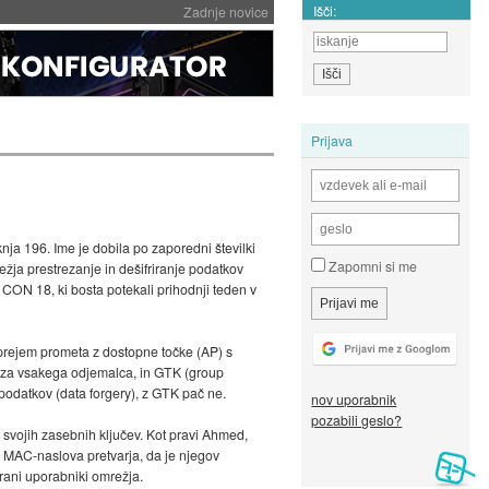
Išči:
Zadnje novice
Prijava
knja 196. Ime je dobila po zaporedni številki
Zapomni si me
žja prestrezanje in dešifriranje podatkov
CON 18, ki bosta potekali prihodnji teden v
a prejem prometa z dostopne točke (AP) s
n za vsakega odjemalca, in GTK (group
odatkov (data forgery), z GTK pač ne.
nov uporabnik
pozabili geslo?
svojih zasebnih ključev. Kot pravi Ahmed,
 MAC-naslova pretvarja, da je njegov
irani uporabniki omrežja.