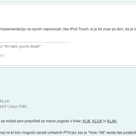
mplementacije na raznih napravicah, like iPod Touch, ki je bil znan po tem, da je i
ut "I'm right, you're dead!"
|-|
 WLAN:
AES? (oboje PSK).
e se hočeš sam prepričati se malce poglobi v linke:
KLIK
,
KLOK
in
KLAK
.
aj ne bi bilo mogoče zaradi unikatnih PTK-jev, kar je "Hole 196" sedaj itak postavi