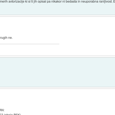
erih avtorizacije ki si ti jih opisal pa nikakor ni bedasta in neuporabna ranljivos
drugih ne.
LAN:
? (oboje PSK).