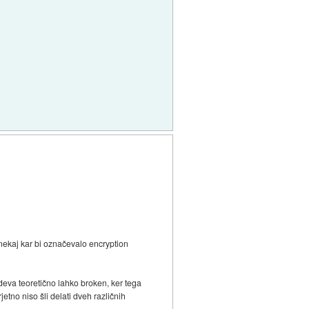
 nekaj kar bi označevalo encryption
deva teoretično lahko broken, ker tega
etno niso šli delati dveh različnih