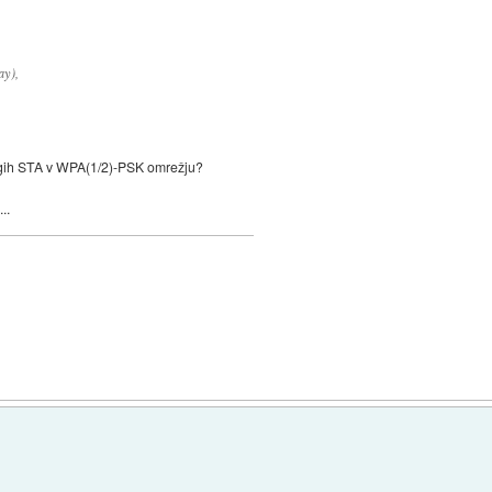
ay),
ugih STA v WPA(1/2)-PSK omrežju?
..