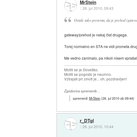
MrStein
::
26. jul 2010, 09:43
Ostale tako pretenta, da je prehod (gatew
gateway/prehod je nekaj čist drugega.
Torej normalno en STA ne vidi prometa dr
Me vedno zanimalo, pa nikoli nisem vprašal.
Motiti se je človeško.
Motiti se pogosto je neumno.
Vztrajati pri zmoti je... oh, pozdravljen!
Zgodovina sprememb…
spremenil:
MrStein
(
26. jul 2010 ob 09:44
)
r_DTgl
::
26. jul 2010, 10:44