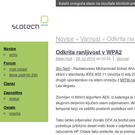
Sandisk že prodal več kot polovico SSD-jev za 
Novice
»
Varnost
»
Odkrita ra
Novice
Odkrita ranljivost v WPA2
arhiv
Matej Huš
::
26. jul 2010
ob 02:34
Varnost
Forum
Slo-Tech
- Raziskovalec Mohammad Sohail Ahmad
mali oglasi
strani v standardu IEEE 802.11 (revizija iz leta
teme zadnjih 24h
drugih uporabnikov na istem omrežju z
MITM-n
Članki
Las Vegasu.
Zaposlitve
Zlomljen ni šifrirni algoritem AES, iz katerega 
brskaj
skupnim deljenim ključem vsem odjemalcem. WPA2
Ostalo
temporal key) za zaščito poslanih podatkov več 
pravila
Tako lahko odjemalec zlorabi GTK za tvorbo pos
potrebuje približno deset vrstic kode v odprtok
računalnik AP. Ostale tako pretenta, da je preho