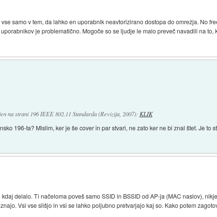
Ni vse samo v tem, da lahko en uporabnik neavtorizirano dostopa do omrežja. No fre
ih uporabnikov je problematično. Mogoče so se ljudje le malo preveč navadili na to,
jen na strani 196 IEEE 802.11 Standarda (Revizija, 2007):
KLIK
sko 196-ta? Mislim, ker je še cover in par stvari, ne zato ker ne bi znal štet. Je to 
oh kdaj delalo. Ti načeloma poveš samo SSID in BSSID od AP-ja (MAC naslov), nikjer
znajo. Vsi vse slišjo in vsi se lahko poljubno pretvarjajo kaj so. Kako potem zagoto