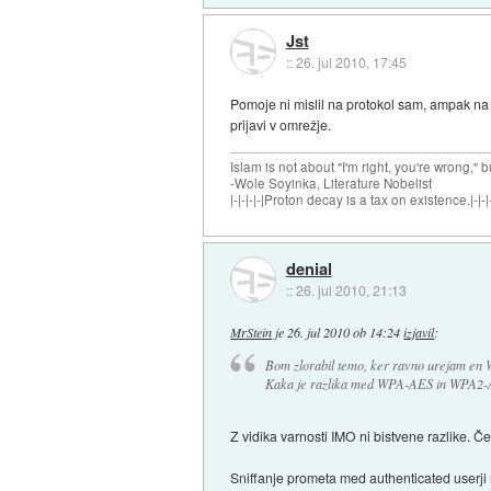
Jst
::
26. jul 2010, 17:45
Pomoje ni mislil na protokol sam, ampak na i
prijavi v omrežje.
Islam is not about "I'm right, you're wrong," b
-Wole Soyinka, Literature Nobelist
|-|-|-|-|Proton decay is a tax on existence.|-|-|-
denial
::
26. jul 2010, 21:13
MrStein
je
26. jul 2010 ob 14:24
izjavil
:
Bom zlorabil temo, ker ravno urejam en
Kaka je razlika med WPA-AES in WPA2-
Z vidika varnosti IMO ni bistvene razlike. Č
Sniffanje prometa med authenticated userji n