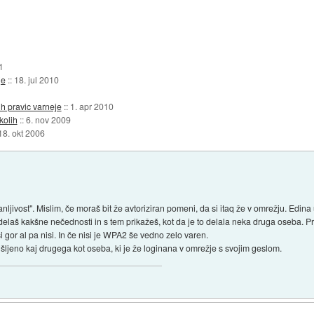
1
je
::
18. jul 2010
h pravic varneje
::
1. apr 2010
kolih
::
6. nov 2009
18. okt 2006
nljivost". Mislim, če moraš bit že avtoriziran pomeni, da si itaq že v omrežju. Edin
elaš kakšne nečednosti in s tem prikažeš, kot da je to delala neka druga oseba. P
i gor al pa nisi. In če nisi je WPA2 še vedno zelo varen.
išljeno kaj drugega kot oseba, ki je že loginana v omrežje s svojim geslom.