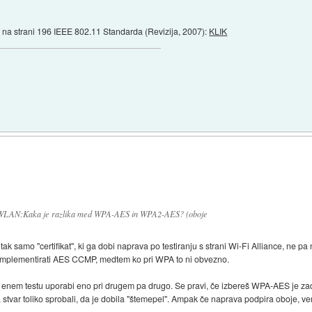
n na strani 196 IEEE 802.11 Standarda (Revizija, 2007):
KLIK
n WLAN:Kaka je razlika med WPA-AES in WPA2-AES? (oboje
k samo "certifikat", ki ga dobi naprava po testiranju s strani Wi-Fi Alliance, ne pa
mplementirati AES CCMP, medtem ko pri WPA to ni obvezno.
pri enem testu uporabi eno pri drugem pa drugo. Se pravi, če izbereš WPA-AES je za
 stvar toliko sprobali, da je dobila "štemepel". Ampak če naprava podpira oboje, verj