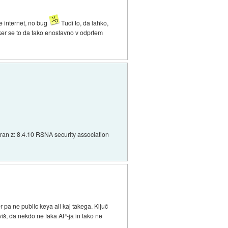
e internet, no bug
Tudi to, da lahko,
 ker se to da tako enostavno v odprtem
stran z: 8.4.10 RSNA security association
 pa ne public keya ali kaj takega. Ključ
viš, da nekdo ne faka AP-ja in tako ne