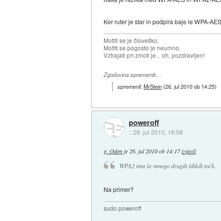
Ker ruter je star in podpira baje le WPA-AE
Motiti se je človeško.
Motiti se pogosto je neumno.
Vztrajati pri zmoti je... oh, pozdravljen!
Zgodovina sprememb…
spremenil:
MrStein
(
26. jul 2010 ob 14:25
)
poweroff
::
26. jul 2010, 16:58
g. Oden
je
26. jul 2010 ob 14:17
izjavil
:
WPA2 ima še mnogo drugih šibkih točk.
Na primer?
sudo poweroff