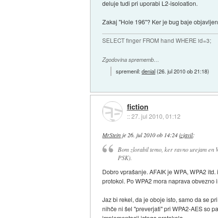
deluje tudi pri uporabi L2-isoloation.
Zakaj "Hole 196"? Ker je bug baje objavlje
SELECT finger FROM hand WHERE id=3;
Zgodovina sprememb…
spremenil:
denial
(
26. jul 2010 ob 21:18
)
fiction
::
27. jul 2010, 01:12
MrStein
je
26. jul 2010 ob 14:24
izjavil
:
Bom zlorabil temo, ker ravno urejam e
PSK).
Dobro vprašanje. AFAIK je WPA, WPA2 itd. ita
protokol. Po WPA2 mora naprava obvezno i
Jaz bi rekel, da je oboje isto, samo da se 
nihče ni šel "preverjati" pri WPA2-AES so pa
implementacij istega protokola.