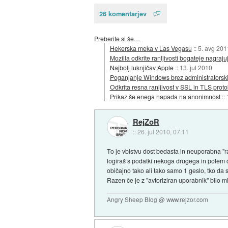
26 komentarjev
Preberite si še…
Hekerska meka v Las Vegasu
::
5. avg 201
Mozilla odkrite ranljivosti bogateje nagraju
Najbolj luknjičav Apple
::
13. jul 2010
Poganjanje Windows brez administratorski
Odkrita resna ranljivost v SSL in TLS proto
Prikaz še enega napada na anonimnost
::
RejZoR
::
26. jul 2010, 07:11
To je vbistvu dost bedasta in neuporabna "ra
logiraš s podatki nekoga drugega in potem d
običajno tako ali tako samo 1 geslo, tko da s
Razen če je z "avtoriziran uporabnik" bilo m
Angry Sheep Blog @ www.rejzor.com