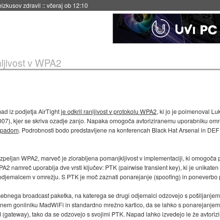
naslednji dve leti
::
včeraj ob 11:37
nljivost v WPA2
 iz podjetja AirTight
je odkril ranljivost v protokolu WPA2
, ki jo je poimenoval Lu
 2007), kjer se skriva ozadje zanjo. Napaka omogoča avtoriziranemu uporabniku omre
apadom
. Podrobnosti bodo predstavljene na konferencah Black Hat Arsenal in DEF 
je izpeljan WPA2, marveč je zlorabljena pomanjkljivost v implementaciji, ki omogoč
 namreč uporablja dve vrsti ključev: PTK (pairwise transient key), ki je unikate
odjemalcem v omrežju. S PTK je moč zaznati ponarejanje (spoofing) in poneverbo p
ebnega broadcast paketka, na katerega se drugi odjemalci odzovejo s pošiljanjem 
odnem gonilniku MadWiFi in standardno mrežno kartico, da se lahko s ponarejanjem
d (gateway), tako da se odzovejo s svojimi PTK. Napad lahko izvedejo le že avtoriz