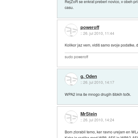
RejZoR se enkrat preberi novico, v obeh prim
casu.
poweroff
::
26. jul 2010, 11:44
Kolikor jaz vem, vidiš samo svoje podatke, 
sudo poweroff
g. Oden
::
26. jul 2010, 14:17
WPA2 ima še mnogo drugih šibkih točk.
MrStein
::
26. jul 2010, 14:24
Bom zlorabil temo, ker ravno urejam en W
Kaka je razlika med WPA-AES in WPA2-AES