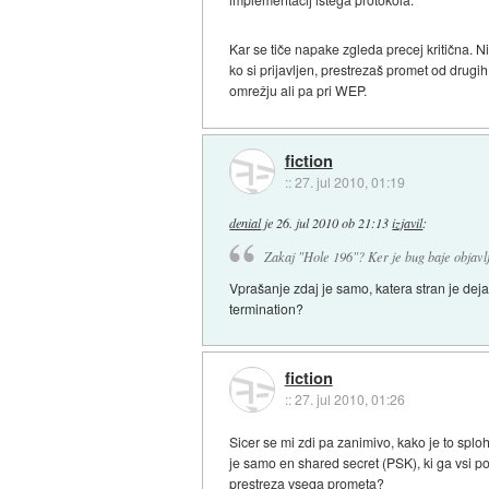
Kar se tiče napake zgleda precej kritična. 
ko si prijavljen, prestrezaš promet od drug
omrežju ali pa pri WEP.
fiction
::
27. jul 2010, 01:19
denial
je
26. jul 2010 ob 21:13
izjavil
:
Zakaj "Hole 196"? Ker je bug baje objavl
Vprašanje zdaj je samo, katera stran je dejan
termination?
fiction
::
27. jul 2010, 01:26
Sicer se mi zdi pa zanimivo, kako je to spl
je samo en shared secret (PSK), ki ga vsi po
prestreza vsega prometa?