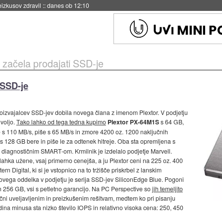
eizkusov zdravil
::
danes ob 12:10
 začela prodajati SSD-je
 SSD-je
proizvajalcev SSD-jev dobila novega člana z imenom Plextor. V podjetju
voljo.
Tako lahko od tega tedna kupimo
Plextor PX-64M1S
s 64 GB,
re s 110 MB/s, piše s 65 MB/s in zmore 4200 oz. 1200 naključnih
s 128 GB bere in piše le za odtenek hitreje. Oba sta opremljena s
, diagnostičnim SMART-om. Krmilnik je izdelalo podjetje Marvell.
zlahka užene, vsaj primerno cenejša, a ju Plextor ceni na 225 oz. 400
rn Digital, ki si je vstopnico na to tržišče priskrbel z lanskim
ovega oddelka v podjetju je serija SSD-jev SiliconEdge Blue. Pogoni
 in 256 GB, vsi s petletno garancijo. Na PC Perspective so
jih temeljito
nčni uveljavljenim in preizkušenim rešitvam, medtem ko pri pisanju
Edina minusa sta nizko število IOPS in relativno visoka cena: 250, 450