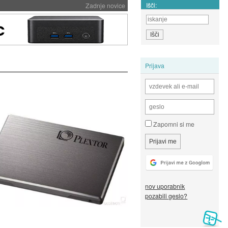
Išči:
Zadnje novice
Prijava
Zapomni si me
nov uporabnik
pozabili geslo?