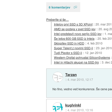
6 komentarjev
Preberite si še…
Intelov prvi SSD s 3D XPoint
::
20. mar 201
AMD se podaja v svet SSD-jev
::
20. avg 2
Intel predstavil novo serijo SSD-jev
::
1. ma
Še letos 600 GB SSD iz Intela
::
20. feb 20
Sklopitev SSD in HDD
::
4. feb 2010
Super Talent z novimi SSD-ji
::
23. jan 201
Tudi Plextor s SSD-ji
::
12. jan 2010
Western Digital pohrustal SiliconSystems
:
Intel in Hitachi skupaj na SSD-trg
::
3. dec 
Tarzan
::
4. mar 2010, 12:17
No fino, vedno več konkurence. Še cene pa
kuglvinkl
::
4. mar 2010, 13:16