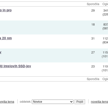
Sporočila
Ogl
 in pro
29
34
(22
18
83
(58
na 20 nm
31
112
(83
v
27
115
(101
ji Intelovih SSD-jev
23
110
(101
Sporočila
Ogl
arejša tema
oddelek:
novejša tem