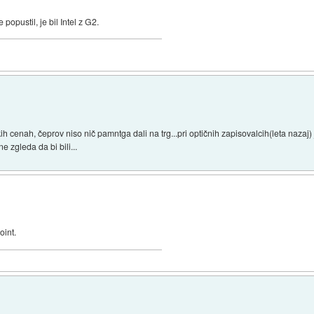
popustil, je bil Intel z G2.
ih cenah, čeprov niso nič pamntga dali na trg...pri optičnih zapisovalcih(leta nazaj) j
 zgleda da bi bili...
oint.