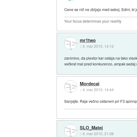
Cene se nič ne zbijajo med seboj. Edini, ki je 
Your focus determines your reallity
mr1two
::
4. mar 2010, 14:12
zanimivo, da plextor kar ostaja na tako visok
večkrat mal pred konkurenco, ampak sedaj ne
Mordecai
::
4. mar 2010, 14:44
Sanjajte. Raje večno ostanem pri F3 spinnp
SLO_Matej
::
4. mar 2010, 21:38