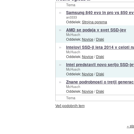
Tema
»
Samsung 840 evo in pro vs 850 evo
an3333
Oddelek:
Strojna oprema
»
AMD se podaja v svet SSD-jev
McHusch
Oddelek:
Novice
/
Diski
»
Intelovi SSD-ji leta 2014 v celoti 
McHusch
Oddelek:
Novice
/
Diski
»
Intel predstavil novo serijo SSD-je
McHusch
Oddelek:
Novice
/
Diski
»
Znane podrobnosti o tretji generaci
McHusch
Oddelek:
Novice
/
Diski
Tema
Več podobnih tem
« st