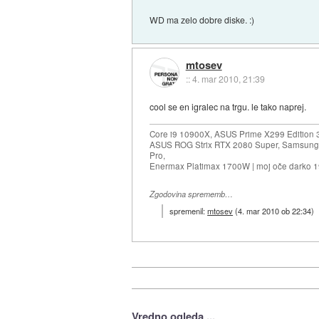
WD ma zelo dobre diske. :)
mtosev
::
4. mar 2010, 21:39
cool se en igralec na trgu. le tako naprej.
Core i9 10900X, ASUS Prime X299 Edition 
ASUS ROG Strix RTX 2080 Super, Samsung
Pro,
Enermax Platimax 1700W | moj oče darko 
Zgodovina sprememb…
spremenil:
mtosev
(
4. mar 2010 ob 22:34
)
Vredno ogleda ...