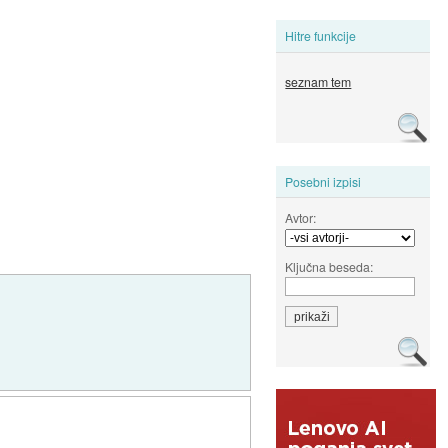
Hitre funkcije
seznam tem
Posebni izpisi
Avtor:
Ključna beseda: