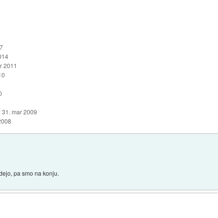
7
014
r 2011
10
0
:
31. mar 2009
2008
dejo, pa smo na konju.