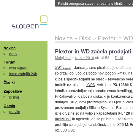
Kalshi omogoča stave na rezultate kliničnih pr
Novice
»
Diski
»
Plextor in WD
Novice
Plextor in WD začela prodajati
arhiv
Matej Huš
::
4. mar 2010
ob 10:53
Diski
Forum
X-Bit Labs
- Januarja smo pisali, da je družina 
mali oglasi
so držali obljubo, da bodo novi pogoni kmalu na 
teme zadnjih 24h
ki pa s specifikacijami ne blesti - sekvenčno be
Članki
bralnih oz. pisalnih
IOPS
. Večji brat
PX-128M1S
tehniko porazdeljevanja obrabe (wear levelling)
Zaposlitve
Pričakovali bi, da bosta diska, ki ju konkurenca 
brskaj
dolarjev. Drugi novi proizvajalec SSD-jev je Weste
Ostalo
prevzemom podjetja Silicon Systems. Rezultat n
pravila
iz te družine so na voljo s kapacitetami 64, 128
preizkusili
in ugotovili, da so pri branju konkure
prehitijo celo ljubljenca občinstva Intel X25-M. 
oz. 800 USD.