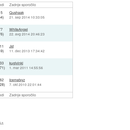
edi
Zadnje sporočilo
15
Qushaak
64)
21. sep 2014 10:33:05
77
WhiteAngel
76)
22. avg 2014 20:46:23
11
Jst
49)
11. dec 2013 17:34:42
33
kuglvinkl
71)
1. mar 2011 14:55:56
62
Icematxyz
28)
7. okt 2010 22:01:44
edi
Zadnje sporočilo
a »