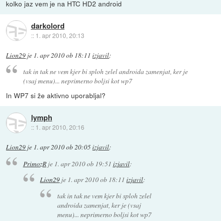
kolko jaz vem je na HTC HD2 android
darkolord
::
1. apr 2010, 20:13
Lion29
je
1. apr 2010 ob 18:11
izjavil
:
tak in tak ne vem kjer bi sploh zelel androida zamenjat, ker je
(vsaj menu)... neprimerno boljsi kot wp7
In WP7 si že aktivno uporabljal?
lymph
::
1. apr 2010, 20:16
Lion29
je
1. apr 2010 ob 20:05
izjavil
:
PrimozR
je
1. apr 2010 ob 19:51
izjavil
:
Lion29
je
1. apr 2010 ob 18:11
izjavil
:
tak in tak ne vem kjer bi sploh zelel
androida zamenjat, ker je (vsaj
menu)... neprimerno boljsi kot wp7