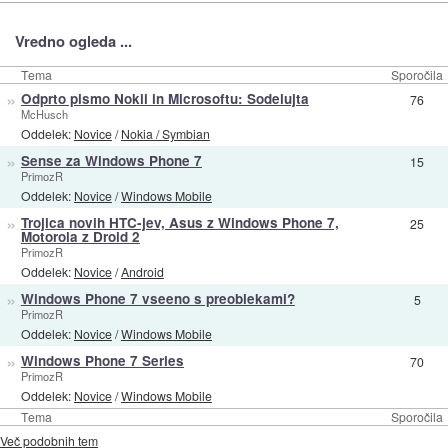
Vredno ogleda ...
Tema
Sporočila
»
Odprto pismo Nokii in Microsoftu: Sodelujta
76
McHusch
Oddelek:
Novice
/
Nokia / Symbian
»
Sense za Windows Phone 7
15
PrimozR
Oddelek:
Novice
/
Windows Mobile
»
Trojica novih HTC-jev, Asus z Windows Phone 7,
25
Motorola z Droid 2
PrimozR
Oddelek:
Novice
/
Android
»
Windows Phone 7 vseeno s preoblekami?
5
PrimozR
Oddelek:
Novice
/
Windows Mobile
»
Windows Phone 7 Series
70
PrimozR
Oddelek:
Novice
/
Windows Mobile
Tema
Sporočila
Več podobnih tem