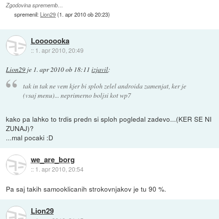
Zgodovina sprememb…
spremenil:
Lion29
(
1. apr 2010 ob 20:23
)
Looooooka
::
1. apr 2010, 20:49
Lion29
je
1. apr 2010 ob 18:11
izjavil
:
tak in tak ne vem kjer bi sploh zelel androida zamenjat, ker je
(vsaj menu)... neprimerno boljsi kot wp7
kako pa lahko to trdis predn si sploh pogledal zadevo...(KER SE NI
ZUNAJ)?
...mal pocaki :D
we_are_borg
::
1. apr 2010, 20:54
Pa saj takih samooklicanih strokovnjakov je tu 90 %.
Lion29