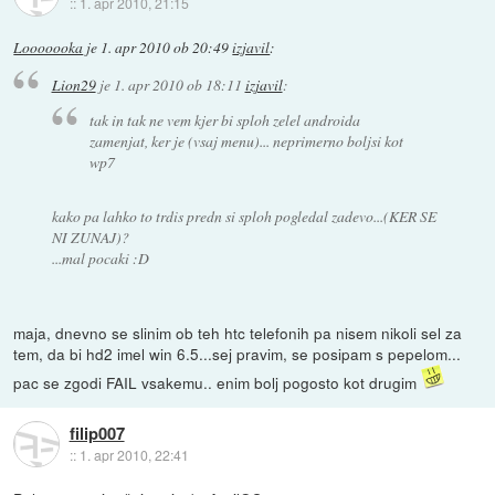
::
1. apr 2010, 21:15
Looooooka
je
1. apr 2010 ob 20:49
izjavil
:
Lion29
je
1. apr 2010 ob 18:11
izjavil
:
tak in tak ne vem kjer bi sploh zelel androida
zamenjat, ker je (vsaj menu)... neprimerno boljsi kot
wp7
kako pa lahko to trdis predn si sploh pogledal zadevo...(KER SE
NI ZUNAJ)?
...mal pocaki :D
maja, dnevno se slinim ob teh htc telefonih pa nisem nikoli sel za
tem, da bi hd2 imel win 6.5...sej pravim, se posipam s pepelom...
pac se zgodi FAIL vsakemu.. enim bolj pogosto kot drugim
filip007
::
1. apr 2010, 22:41