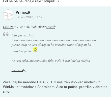
Pol na pa naj rečejo raje 1stAprilOS.
PrimozR
::
2. apr 2010, 01:17
Lion29
je
1. apr 2010 ob 20:20
izjavil
:
huh, pa res...lol..
loooooooooooooooooooooooooooooooooooooooooooooooool
pismo, zdaj ne vem al naj mi bo nerodno zame al naj mi bo
nerodno za htc
ne vem zaka, ma sem tolko falu, v glavi sem imel ta telefon
htc evo 4g
Zakaj naj bo nerodno HTCju? HTC ima trenutno več modelov z
WInMo kot modelov z Androidom. A se to počasi premika v obratno
smer.