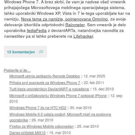
Windows Phone 7. A brez skrbi, če vam je nadvse všeč vmesnik
prihajajočega Microsoftovega mobilnega operacijskega sistema,
lahko uporabniki Windows XP, Vista in 7 le-tega uporabljate kar na
namizju.
Nova tema za namizje, poimenovana Omnimo
, za svoje
delovanje izkorišča odprtokodni
Rainmeter
. Sam vmesnik je delo
uporabnika
fediaFedia
z deviantARTa, natančnejša navodila za
namestitev pa si lahko preberete na
Lifehacker
.
13 komentarjev
Preberite si še…
Microsoft ukinja aplikacijo Remote Desktop
::
12. mar 2025
Prihaja prvi popravek za Windows Phone 7
::
22. feb 2011
Tudi baza uporabnikov DeviantART-a napadena
::
15. dec 2010
Microsoft v pričakovanju Windows Phone 7 pokopal iPhone
::
12. sep
2010
Windows Phone 7 že na HTC HD2
::
30. mar 2010
Windows Mobile 6.5 ostaja podprt, Microsoft misli na poslovne
uporabnike
::
26. mar 2010
Firefox za Windows Mobile odpovedan
::
25. mar 2010
Danes pričetek MIX10
::
15. mar 2010