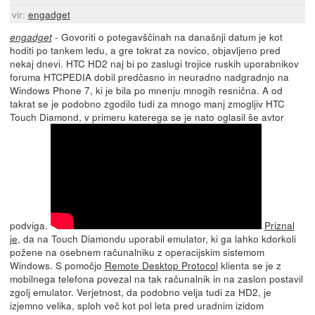
vir:
engadget
- Govoriti o potegavščinah na današnji datum je kot
engadget
hoditi po tankem ledu, a gre tokrat za novico, objavljeno pred
nekaj dnevi. HTC HD2 naj bi po zaslugi trojice ruskih uporabnikov
foruma HTCPEDIA dobil predčasno in neuradno nadgradnjo na
Windows Phone 7, ki je bila po mnenju mnogih resnična. A od
takrat se je podobno zgodilo tudi za mnogo manj zmogljiv HTC
Touch Diamond, v primeru katerega se je nato oglasil še avtor
podviga.
Priznal
je
, da na Touch Diamondu uporabil emulator, ki ga lahko kdorkoli
požene na osebnem računalniku z operacijskim sistemom
Windows. S pomočjo
Remote Desktop Protocol
klienta se je z
mobilnega telefona povezal na tak računalnik in na zaslon postavil
zgolj emulator. Verjetnost, da podobno velja tudi za HD2, je
izjemno velika, sploh več kot pol leta pred uradnim izidom