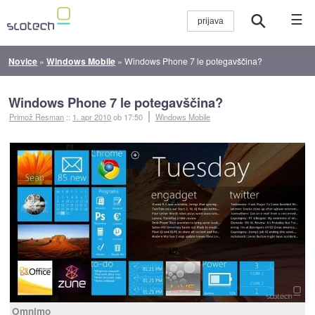
☰
Novice
»
Windows Mobile
»
Windows Phone 7 le potegavščina?
Windows Phone 7 le potegavščina?
Primož Resman
::
1. apr 2010
ob 17:50
Windows Mobile
Omnimo