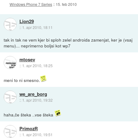
Windows Phone 7 Series
::
15. feb 2010
Lion29
::
1. apr 2010, 18:11
tak in tak ne vem kjer bi sploh zelel androida zamenjat, ker je (vsaj
menu)... neprimerno boljsi kot wp7
mtosev
::
1. apr 2010, 18:25
meni to ni smesno.
we_are_borg
::
1. apr 2010, 19:32
haha,če šteka ..vse šteka
PrimozR
::
1. apr 2010, 19:51