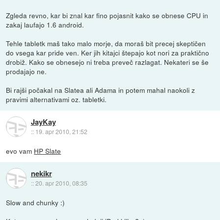
Zgleda revno, kar bi znal kar fino pojasnit kako se obnese CPU in
zakaj laufajo 1.6 android.
Tehle tabletk maš tako malo morje, da moraš bit precej skeptičen
do vsega kar pride ven. Ker jih kitajci štepajo kot nori za praktično
drobiž. Kako se obnesejo ni treba preveč razlagat. Nekateri se še
prodajajo ne.
Bi rajši počakal na Slatea ali Adama in potem mahal naokoli z
pravimi alternativami oz. tabletki.
JayKay
::
19. apr 2010, 21:52
evo vam
HP Slate
nekikr
::
20. apr 2010, 08:35
Slow and chunky :)