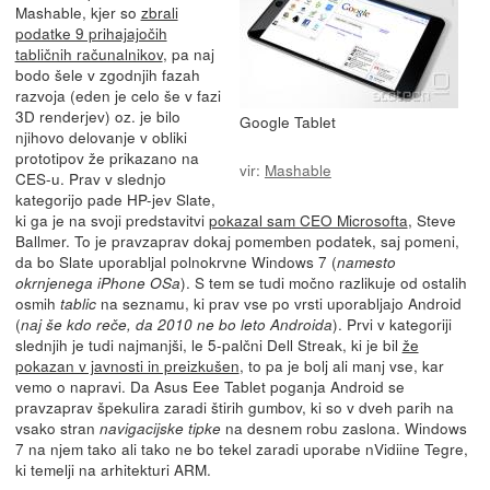
Mashable, kjer so
zbrali
podatke 9 prihajajočih
tabličnih računalnikov
, pa naj
bodo šele v zgodnjih fazah
razvoja (eden je celo še v fazi
3D renderjev) oz. je bilo
Google Tablet
njihovo delovanje v obliki
prototipov že prikazano na
vir:
Mashable
CES-u. Prav v slednjo
kategorijo pade HP-jev Slate,
ki ga je na svoji predstavitvi
pokazal sam CEO Microsofta
, Steve
Ballmer. To je pravzaprav dokaj pomemben podatek, saj pomeni,
da bo Slate uporabljal polnokrvne Windows 7 (
namesto
). S tem se tudi močno razlikuje od ostalih
okrnjenega iPhone OSa
osmih
na seznamu, ki prav vse po vrsti uporabljajo Android
tablic
(
). Prvi v kategoriji
naj še kdo reče, da 2010 ne bo leto Androida
slednjih je tudi najmanjši, le 5-palčni Dell Streak, ki je bil
že
pokazan v javnosti in preizkušen
, to pa je bolj ali manj vse, kar
vemo o napravi. Da Asus Eee Tablet poganja Android se
pravzaprav špekulira zaradi štirih gumbov, ki so v dveh parih na
vsako stran
na desnem robu zaslona. Windows
navigacijske tipke
7 na njem tako ali tako ne bo tekel zaradi uporabe nVidiine Tegre,
ki temelji na arhitekturi ARM.