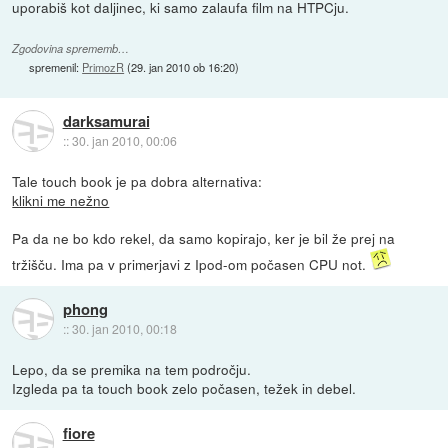
uporabiš kot daljinec, ki samo zalaufa film na HTPCju.
Zgodovina sprememb…
spremenil:
PrimozR
(
29. jan 2010 ob 16:20
)
darksamurai
::
30. jan 2010, 00:06
Tale touch book je pa dobra alternativa:
klikni me nežno
Pa da ne bo kdo rekel, da samo kopirajo, ker je bil že prej na
tržišču. Ima pa v primerjavi z Ipod-om počasen CPU not.
phong
::
30. jan 2010, 00:18
Lepo, da se premika na tem področju.
Izgleda pa ta touch book zelo počasen, težek in debel.
fiore