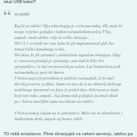
iskal USB kabel?
@tj6000
Kaj bi se rabilo? Hja tehnologija je večinoma tukaj. Ok, malo bi
mogu verjetno goljufat z kakim računalnikom poleg TVja,
ampak z malo dobre volje in veliko denarja...
NO 11.1 zvočniki ne vem, kako bi jih implementiral glih, ker
nimaš toliko kanalnega zvoka...
Pol okna, ki jih zatemniš z električnim signalom obstajajo. Zdaj
a v masovni prodaji je vprašanje, sam itak bi bilo čist
sprejemljivo, če daš en motorček pa rolete. Luč kontrolirat prek
računalnika je spet isti šmorn.
V bistvu največji prooblem je tablični računalnik, ki bi imel
dovolj prostora za filme. Samo recimo da si na območji dobrega
mobilnega interneta/ wi-fi pa že prideš skos. Odzivnost je malo
bolj tako tako, ampak... Saj doma itak goljufaš, pa imaš oblak
pa v bistvu imaš film samo navidezno na tablici.
V bistvu komaj čakam na te alternative. Malo me ta obsedenost z
Androidom skrbi, ampak saj bomo videli.
TO rešiš enostavno. Filme shranjuješ na nekem serverju, tablico pa