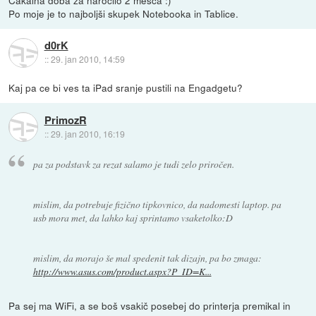
Čakalna doba za naročilo 2 mesca :)
Po moje je to najboljši skupek Notebooka in Tablice.
d0rK
::
29. jan 2010, 14:59
Kaj pa ce bi ves ta iPad sranje pustili na Engadgetu?
PrimozR
::
29. jan 2010, 16:19
pa za podstavk za rezat salamo je tudi zelo priročen.
mislim, da potrebuje fizično tipkovnico, da nadomesti laptop. pa
usb mora met, da lahko kaj sprintamo vsaketolko:D
mislim, da morajo še mal spedenit tak dizajn, pa bo zmaga:
http://www.asus.com/product.aspx?P_ID=K...
Pa sej ma WiFi, a se boš vsakič posebej do printerja premikal in