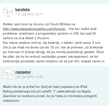
karafeka
::
31. jan 2010, 12:11
Kolikor sem bral na forumu od Touch BOoka na
http://www.alwaysinnovating.com/forums/
, ima kar veliko ljudi
probleme, predvsem s programsko opremo in OS, ker pač jih
večina ne zna delati z linuxom.
Kar mene osebno moti je, da baterija, v tablici, zdrži samo 3 ure
(če jo pa imaš na docku pa do 10 ur), kar je premalo, za brskanje
po interneu in branje eknjig, ali pa morda poslušanje glasbe. Sicer
še piše, da ko bo enkrat nastavljen power management, se bo
avtonomija povečala, samo verjetno ne za par dni, ampak samo ur.
rapigator
::
31. jan 2010, 14:30
Mislim da se je pričel lov (bolj ali manj uspešen)na iPad.
Nekaj podobnega kot pri ostalih "i" zadevščinah od Appla.
Zaenkrat so svetovni prvaki, ko je treba iz minimalca potegniti
maksimum.