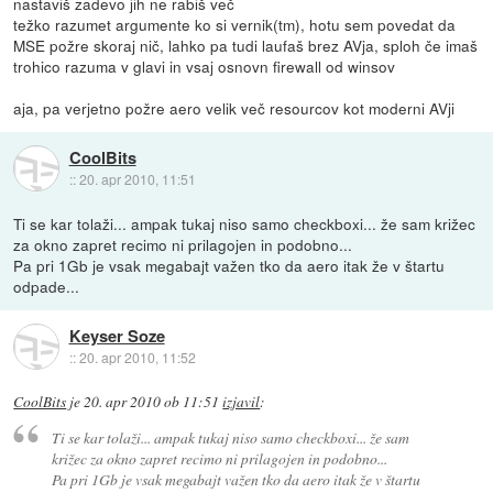
nastaviš zadevo jih ne rabiš več
težko razumet argumente ko si vernik(tm), hotu sem povedat da
MSE požre skoraj nič, lahko pa tudi laufaš brez AVja, sploh če imaš
trohico razuma v glavi in vsaj osnovn firewall od winsov
aja, pa verjetno požre aero velik več resourcov kot moderni AVji
CoolBits
::
20. apr 2010, 11:51
Ti se kar tolaži... ampak tukaj niso samo checkboxi... že sam križec
za okno zapret recimo ni prilagojen in podobno...
Pa pri 1Gb je vsak megabajt važen tko da aero itak že v štartu
odpade...
Keyser Soze
::
20. apr 2010, 11:52
CoolBits
je
20. apr 2010 ob 11:51
izjavil
:
Ti se kar tolaži... ampak tukaj niso samo checkboxi... že sam
križec za okno zapret recimo ni prilagojen in podobno...
Pa pri 1Gb je vsak megabajt važen tko da aero itak že v štartu