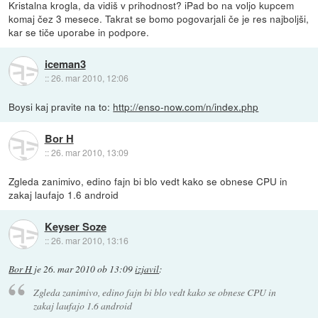
Kristalna krogla, da vidiš v prihodnost? iPad bo na voljo kupcem
komaj čez 3 mesece. Takrat se bomo pogovarjali če je res najboljši,
kar se tiče uporabe in podpore.
iceman3
::
26. mar 2010, 12:06
Boysi kaj pravite na to:
http://enso-now.com/n/index.php
Bor H
::
26. mar 2010, 13:09
Zgleda zanimivo, edino fajn bi blo vedt kako se obnese CPU in
zakaj laufajo 1.6 android
Keyser Soze
::
26. mar 2010, 13:16
Bor H
je
26. mar 2010 ob 13:09
izjavil
:
Zgleda zanimivo, edino fajn bi blo vedt kako se obnese CPU in
zakaj laufajo 1.6 android