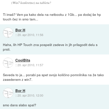
(Win7 konkretno) na tabletu?
Ti imaš? Vem pa kako dela na netbooku z 1Gb... pa dodaj še hp
touch čez in smo tam...
Bor H
::
20. apr 2010, 11:56
Haha, lih HP Touch zna pospešt zadeve in jih prilagodit delu s
prsti.
CoolBits
::
20. apr 2010, 11:57
Seveda to ja... porabi pa spet svojo količino pomnilnika na že tako
zasedenem z win7.
Bor H
::
20. apr 2010, 12:00
smo dans slabo spal?