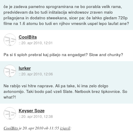
če je zadeva pametno sprogramirana ne bo porabla velik rama,
predvidevam da bo tudi inštalacija windowsov zraven malo
prilagojena in dodatno stweekana, sicer pa: če lahko gledam 720p
filme na 1.6 atomu bo tudi en njihov vmesnik uspel lepo laufat ane?
CoolBits
::
20. apr 2010, 12:01
Pa si ti sploh prebral kaj pišejo na engadget? Slow and chunky?
lurker
::
20. apr 2010, 12:06
Ne rabijo vsi hitre naprave. Ali pa take, ki ima zelo dolgo
avtonomijo. Taki bodo pač vzeli Slate. Netbook brez tipkovnice. So
what?!
Keyser Soze
::
20. apr 2010, 12:38
CoolBits
je
20. apr 2010 ob 11:55
izjavil
: