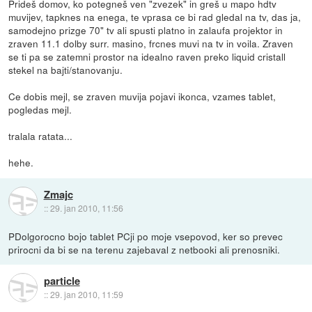
Prideš domov, ko potegneš ven "zvezek" in greš u mapo hdtv
muvijev, tapknes na enega, te vprasa ce bi rad gledal na tv, das ja,
samodejno prizge 70" tv ali spusti platno in zalaufa projektor in
zraven 11.1 dolby surr. masino, frcnes muvi na tv in voila. Zraven
se ti pa se zatemni prostor na idealno raven preko liquid cristall
stekel na bajti/stanovanju.
Ce dobis mejl, se zraven muvija pojavi ikonca, vzames tablet,
pogledas mejl.
tralala ratata...
hehe.
Zmajc
::
29. jan 2010, 11:56
PDolgorocno bojo tablet PCji po moje vsepovod, ker so prevec
prirocni da bi se na terenu zajebaval z netbooki ali prenosniki.
particle
::
29. jan 2010, 11:59