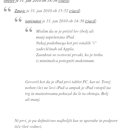
opeter
je
31. jan 2010 ob 18:16
izjavil
:
Zmajc
je
31. jan 2010 ob 15:52
izjavil
:
rapigator
je
31. jan 2010 ob 14:30
izjavil
:
Mislim da se je pričel lov (bolj ali
manj uspešen)na iPad.
Nekaj podobnega kot pri ostalih "i"
zadevščinah od Appla.
Zaenkrat so svetovni prvaki, ko je treba
iz minimalca potegniti maksimum.
Govoriš kot da je iPad prvi tablet PC, kar ni. Torej
noben (še) ne lovi iPad-a ampak je iPad vstopil na
trg in mainstreamu pokazal da le ta obstaja. Bolj
ali manj.
Ni prvi, je pa definitivno najboljši kar se uporabe in podpore
tiče (kot vedno).