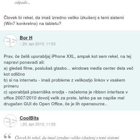
odpade...
Človek bi rekel, da imaš izredno veliko izkušenj s temi sistemi
(Win7 konkretno) na tabletu?
Bor H
::
20. apr 2010, 11:53
Prav, če želiš uporabljaj iPhone XXL, ampak kot sem rekel, na tej
napravi ponavadi ali:
a) gledaš filme, poslušaš glasbo... windows media center dela več
kot odlično
b) si na internetu - imaš probleme z velikostjo linkov v vsakem
primeru
c) uporabljaš pisarniška orodja - načeloma je ribbon interface v
office 2007/2010 dovolj velik za prste, lahko pa se napiše mal
drugačen GUI do Open Office, če je lih opensource..
CoolBits
::
20. apr 2010, 11:55
Človek bi rekel, da imaš izredno veliko izkušenj s temi sistemi