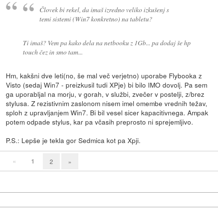
Človek bi rekel, da imaš izredno veliko izkušenj s
temi sistemi (Win7 konkretno) na tabletu?
Ti imaš? Vem pa kako dela na netbooku z 1Gb... pa dodaj še hp
touch čez in smo tam...
Hm, kakšni dve leti(no, še mal več verjetno) uporabe Flybooka z
Visto (sedaj Win7 - preizkusil tudi XPje) bi bilo IMO dovolj. Pa sem
ga uporabljal na morju, v gorah, v službi, zvečer v postelji, z/brez
stylusa. Z rezistivnim zaslonom nisem imel omembe vrednih težav,
sploh z upravljanjem Win7. Bi bil vesel sicer kapacitivnega. Ampak
potem odpade stylus, kar pa včasih preprosto ni sprejemljivo.
P.S.: Lepše je tekla gor Sedmica kot pa Xpji.
«
1
2
»