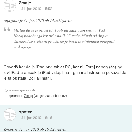
Zmajc
::
31. jan 2010, 15:52
rapigator
je
31. jan 2010 ob 14:30
izjavil
:
Mislim da se je pričel lov (bolj ali manj uspešen)na iPad.
Nekaj podobnega kot pri ostalih "i" zadevščinah od Appla.
Zaenkrat so svetovni prvaki, ko je treba iz minimalca potegniti
maksimum.
Govoriš kot da je iPad prvi tablet PC, kar ni. Torej noben (še) ne
lovi iPad-a ampak je iPad vstopil na trg in mainstreamu pokazal da
le ta obstaja. Bolj ali manj.
Zgodovina sprememb…
spremenil:
Zmajc
(
31. jan 2010 ob 15:52
)
opeter
::
31. jan 2010, 18:16
Zmajc
je
31. jan 2010 ob 15:52
izjavil
: