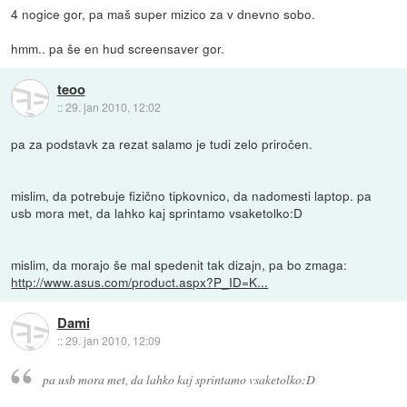
4 nogice gor, pa maš super mizico za v dnevno sobo.
hmm.. pa še en hud screensaver gor.
teoo
::
29. jan 2010, 12:02
pa za podstavk za rezat salamo je tudi zelo priročen.
mislim, da potrebuje fizično tipkovnico, da nadomesti laptop. pa
usb mora met, da lahko kaj sprintamo vsaketolko:D
mislim, da morajo še mal spedenit tak dizajn, pa bo zmaga:
http://www.asus.com/product.aspx?P_ID=K...
Dami
::
29. jan 2010, 12:09
pa usb mora met, da lahko kaj sprintamo vsaketolko:D