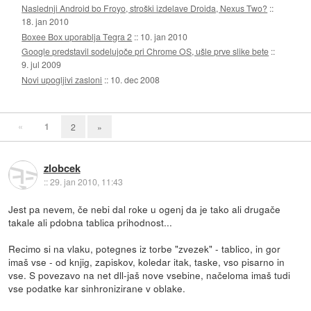
Naslednji Android bo Froyo, stroški izdelave Droida, Nexus Two?
::
18. jan 2010
Boxee Box uporablja Tegra 2
::
10. jan 2010
Google predstavil sodelujoče pri Chrome OS, ušle prve slike bete
::
9. jul 2009
Novi upogljivi zasloni
::
10. dec 2008
«
1
2
»
zlobcek
::
29. jan 2010, 11:43
Jest pa nevem, če nebi dal roke u ogenj da je tako ali drugače
takale ali pdobna tablica prihodnost...
Recimo si na vlaku, potegnes iz torbe "zvezek" - tablico, in gor
imaš vse - od knjig, zapiskov, koledar itak, taske, vso pisarno in
vse. S povezavo na net dll-jaš nove vsebine, načeloma imaš tudi
vse podatke kar sinhronizirane v oblake.