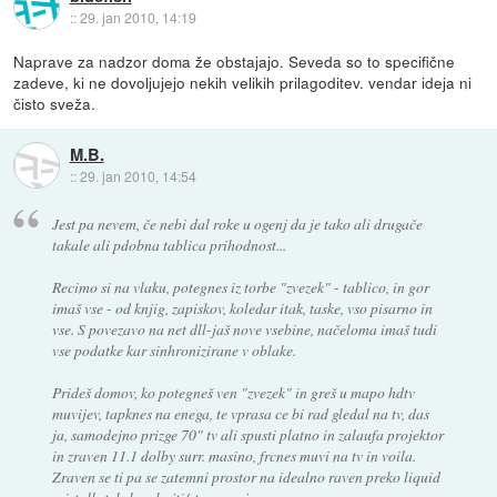
::
29. jan 2010, 14:19
Naprave za nadzor doma že obstajajo. Seveda so to specifične
zadeve, ki ne dovoljujejo nekih velikih prilagoditev. vendar ideja ni
čisto sveža.
M.B.
::
29. jan 2010, 14:54
Jest pa nevem, če nebi dal roke u ogenj da je tako ali drugače
takale ali pdobna tablica prihodnost...
Recimo si na vlaku, potegnes iz torbe "zvezek" - tablico, in gor
imaš vse - od knjig, zapiskov, koledar itak, taske, vso pisarno in
vse. S povezavo na net dll-jaš nove vsebine, načeloma imaš tudi
vse podatke kar sinhronizirane v oblake.
Prideš domov, ko potegneš ven "zvezek" in greš u mapo hdtv
muvijev, tapknes na enega, te vprasa ce bi rad gledal na tv, das
ja, samodejno prizge 70" tv ali spusti platno in zalaufa projektor
in zraven 11.1 dolby surr. masino, frcnes muvi na tv in voila.
Zraven se ti pa se zatemni prostor na idealno raven preko liquid