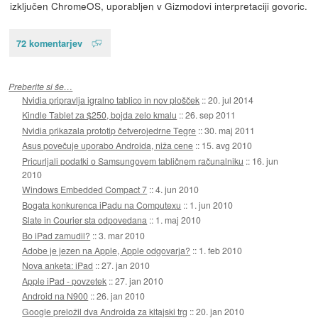
izključen ChromeOS, uporabljen v Gizmodovi interpretaciji govoric.
72 komentarjev
Preberite si še…
Nvidia pripravlja igralno tablico in nov plošček
::
20. jul 2014
Kindle Tablet za $250, bojda zelo kmalu
::
26. sep 2011
Nvidia prikazala prototip četverojedrne Tegre
::
30. maj 2011
Asus povečuje uporabo Androida, niža cene
::
15. avg 2010
Pricurljali podatki o Samsungovem tabličnem računalniku
::
16. jun
2010
Windows Embedded Compact 7
::
4. jun 2010
Bogata konkurenca iPadu na Computexu
::
1. jun 2010
Slate in Courier sta odpovedana
::
1. maj 2010
Bo iPad zamudil?
::
3. mar 2010
Adobe je jezen na Apple, Apple odgovarja?
::
1. feb 2010
Nova anketa: iPad
::
27. jan 2010
Apple iPad - povzetek
::
27. jan 2010
Android na N900
::
26. jan 2010
Google preložil dva Androida za kitajski trg
::
20. jan 2010