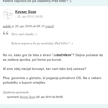
Katera naprava bo pa naslednji iPad killer? :)
Keyser Soze
::
20. apr 2010, 09:55
nekikr
je
20. apr 2010 ob 08:35
izjavil
:
Slow and chunky :)
Katera naprava bo pa naslednji iPad killer? :)
No no, kako gre že tista s strani "Ja
"? Dejmo počakat da
bučnikov
se zadeva sproba, pol bomo pa kurcal.
Al smo zdej menjal koncept, ker nam tako bolj ustreza?
Plus, govorimo o gizmotu, ki poganja polnokrvni OS. Ne o nekem
polizdelku s kupom omejitev.
Zgodovina sprememb…
spremenil:
Keyser Soze
(
20. apr 2010 ob 09:55
)