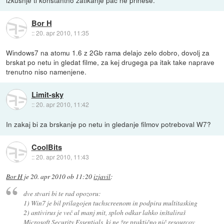
izkušnje ti konstantno zatikanje pač ne prinese.
Bor H
::
20. apr 2010, 11:35
Windows7 na atomu 1.6 z 2Gb rama delajo zelo dobro, dovolj za
brskat po netu in gledat filme, za kej drugega pa itak take naprave
trenutno niso namenjene.
Limit-sky
::
20. apr 2010, 11:42
In zakaj bi za brskanje po netu in gledanje filmov potreboval W7?
CoolBits
::
20. apr 2010, 11:43
Bor H
je
20. apr 2010 ob 11:20
izjavil
:
dve stvari bi te rad opozoru:
1) Win7 je bil prilagojen tuchscreenom in podpira multitasking
2) antivirus je več al manj mit, sploh odkar lahko inštaliraš
Microsoft Security Essentials, ki ne žre praktično nič resourcov