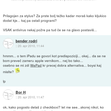
Prilagojen za stylus? Za prste bolj težko kadar moraš kako kljukico
dodat kje... kaj pa ostali programi?
VSAK antivirus nekaj požre pa tud če se na glavo postaviš...
bender rodri
::
20. apr 2010, 11:44
hmmm... o tem iPadu se govori kot predispoziciji... okej... da se ne
bom preveč zameru apple vernikom... nej bo tako...
osebno se mi zdi
WePad
kr precej dobra alternativa... boysi kaj
mislte?
lp
Bor H
::
20. apr 2010, 11:47
ok, kako pogosto delaš z checkboxi? let me see...skorej nikol, ko