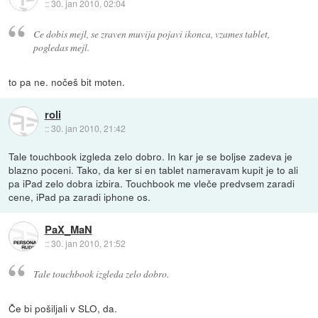
::
30. jan 2010, 02:04
Ce dobis mejl, se zraven muvija pojavi ikonca, vzames tablet,
pogledas mejl.
to pa ne. nočeš bit moten.
roli
::
30. jan 2010, 21:42
Tale touchbook izgleda zelo dobro. In kar je se boljse zadeva je
blazno poceni. Tako, da ker si en tablet nameravam kupit je to ali
pa iPad zelo dobra izbira. Touchbook me vleče predvsem zaradi
cene, iPad pa zaradi iphone os.
PaX_MaN
::
30. jan 2010, 21:52
Tale touchbook izgleda zelo dobro.
Če bi pošiljali v SLO, da.