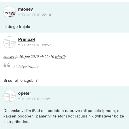
mtosev
::
30. jan 2010, 22:10
ni dolgo trajalo
PrimozR
::
30. jan 2010, 23:57
mtosev
je
30. jan 2010 ob 22:10
izjavil
:
ni dolgo trajalo
Si se rahlo izgubil?
opeter
::
31. jan 2010, 11:27
Dejansko vidim iPad oz. podobne naprave (ali pa celo Iphone, oz.
kakšen podoben "pametni" telefon) kot računalnik (whatever bo že
ime) prihodnosti.