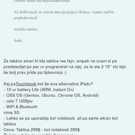
cristall stekel na bajti/stanovanju.
Ce dobis mejl, se zraven muvija pojavi ikonca, vzames tablet,
pogledas mejl.
tralala ratata...
hehe.
Za takšne stvari bi bla tablica res fajn, ampak ne znam si pa
predstavljat po par ur programirat na njej. za to sta 2 19'' zlo fajn
še bolj prav pride pa tipkovnica :)
Kaj pa
Touchbook
kot še ena alternativa iPadu?
- 10 ur battery Life (ARM, instant On)
- OSS OS (Gentoo, Ubuntu, Chrome OS, Android)
- celo 7 USBjev
- WiFi & Bluetooth
nima 3G
- Lahko se pa uporablja kot notebook, ali pa samo ekran kot
tablica
Cena: Tablica 299$ - kot notebook 399$