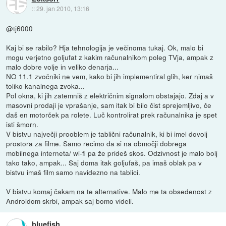
::
29. jan 2010, 13:16
@tj6000
Kaj bi se rabilo? Hja tehnologija je večinoma tukaj. Ok, malo bi
mogu verjetno goljufat z kakim računalnikom poleg TVja, ampak z
malo dobre volje in veliko denarja...
NO 11.1 zvočniki ne vem, kako bi jih implementiral glih, ker nimaš
toliko kanalnega zvoka...
Pol okna, ki jih zatemniš z električnim signalom obstajajo. Zdaj a v
masovni prodaji je vprašanje, sam itak bi bilo čist sprejemljivo, če
daš en motorček pa rolete. Luč kontrolirat prek računalnika je spet
isti šmorn.
V bistvu največji prooblem je tablični računalnik, ki bi imel dovolj
prostora za filme. Samo recimo da si na območji dobrega
mobilnega interneta/ wi-fi pa že prideš skos. Odzivnost je malo bolj
tako tako, ampak... Saj doma itak goljufaš, pa imaš oblak pa v
bistvu imaš film samo navidezno na tablici.
V bistvu komaj čakam na te alternative. Malo me ta obsedenost z
Androidom skrbi, ampak saj bomo videli.
bluefish