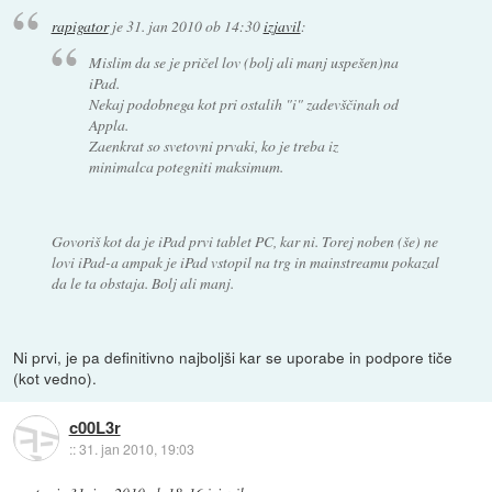
rapigator
je
31. jan 2010 ob 14:30
izjavil
:
Mislim da se je pričel lov (bolj ali manj uspešen)na
iPad.
Nekaj podobnega kot pri ostalih "i" zadevščinah od
Appla.
Zaenkrat so svetovni prvaki, ko je treba iz
minimalca potegniti maksimum.
Govoriš kot da je iPad prvi tablet PC, kar ni. Torej noben (še) ne
lovi iPad-a ampak je iPad vstopil na trg in mainstreamu pokazal
da le ta obstaja. Bolj ali manj.
Ni prvi, je pa definitivno najboljši kar se uporabe in podpore tiče
(kot vedno).
c00L3r
::
31. jan 2010, 19:03