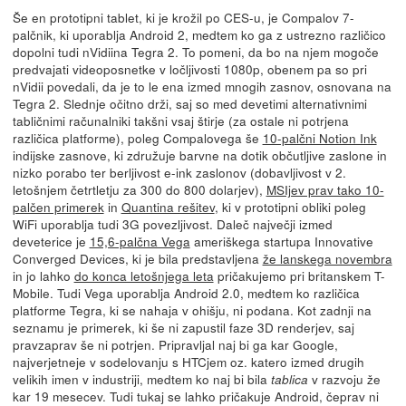
Še en prototipni tablet, ki je krožil po CES-u, je Compalov 7-
palčnik, ki uporablja Android 2, medtem ko ga z ustrezno različico
dopolni tudi nVidiina Tegra 2. To pomeni, da bo na njem mogoče
predvajati videoposnetke v ločljivosti 1080p, obenem pa so pri
nVidii povedali, da je to le ena izmed mnogih zasnov, osnovana na
Tegra 2. Slednje očitno drži, saj so med devetimi alternativnimi
tabličnimi računalniki takšni vsaj štirje (za ostale ni potrjena
različica platforme), poleg Compalovega še
10-palčni Notion Ink
indijske zasnove, ki združuje barvne na dotik občutljive zaslone in
nizko porabo ter berljivost e-ink zaslonov (dobavljivost v 2.
letošnjem četrtletju za 300 do 800 dolarjev),
MSIjev prav tako 10-
palčen primerek
in
Quantina rešitev
, ki v prototipni obliki poleg
WiFi uporablja tudi 3G povezljivost. Daleč največji izmed
deveterice je
15,6-palčna Vega
ameriškega startupa Innovative
Converged Devices, ki je bila predstavljena
že lanskega novembra
in jo lahko
do konca letošnjega leta
pričakujemo pri britanskem T-
Mobile. Tudi Vega uporablja Android 2.0, medtem ko različica
platforme Tegra, ki se nahaja v ohišju, ni podana. Kot zadnji na
seznamu je primerek, ki še ni zapustil faze 3D renderjev, saj
pravzaprav še ni potrjen. Pripravljal naj bi ga kar Google,
najverjetneje v sodelovanju s HTCjem oz. katero izmed drugih
velikih imen v industriji, medtem ko naj bi bila
v razvoju že
tablica
kar 19 mesecev. Tudi tukaj se lahko pričakuje Android, čeprav ni