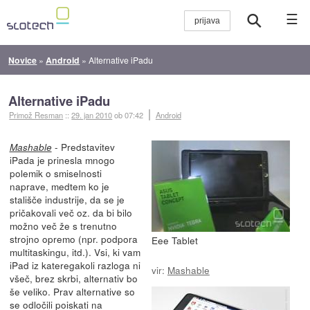
☰
Novice
»
Android
»
Alternative iPadu
Alternative iPadu
Primož Resman
::
29. jan 2010
ob 07:42
Android
- Predstavitev
Mashable
iPada je prinesla mnogo
polemik o smiselnosti
naprave, medtem ko je
stališče industrije, da se je
pričakovali več oz. da bi bilo
možno več že s trenutno
strojno opremo (npr. podpora
Eee Tablet
multitaskingu, itd.). Vsi, ki vam
iPad iz kateregakoli razloga ni
vir:
Mashable
všeč, brez skrbi, alternativ bo
še veliko. Prav alternative so
se odločili poiskati na