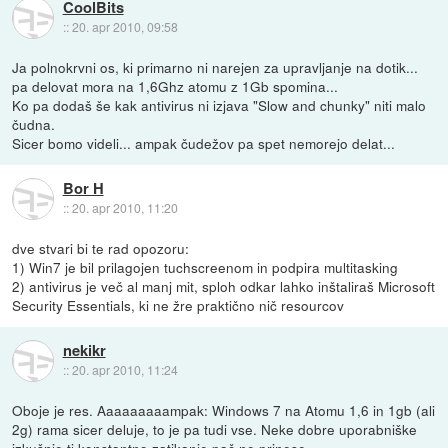
CoolBits
::
20. apr 2010, 09:58
Ja polnokrvni os, ki primarno ni narejen za upravljanje na dotik...
pa delovat mora na 1,6Ghz atomu z 1Gb spomina...
Ko pa dodaš še kak antivirus ni izjava "Slow and chunky" niti malo
čudna.
Sicer bomo videli... ampak čudežov pa spet nemorejo delat...
Bor H
::
20. apr 2010, 11:20
dve stvari bi te rad opozoru:
1) Win7 je bil prilagojen tuchscreenom in podpira multitasking
2) antivirus je več al manj mit, sploh odkar lahko inštaliraš Microsoft
Security Essentials, ki ne žre praktično nič resourcov
nekikr
::
20. apr 2010, 11:24
Oboje je res. Aaaaaaaaampak: Windows 7 na Atomu 1,6 in 1gb (ali
2g) rama sicer deluje, to je pa tudi vse. Neke dobre uporabniške