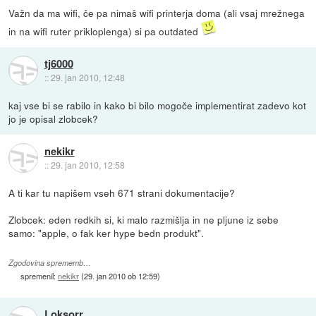
Važn da ma wifi, če pa nimaš wifi printerja doma (ali vsaj mrežnega
in na wifi ruter prikloplenga) si pa outdated
tj6000
::
29. jan 2010, 12:48
kaj vse bi se rabilo in kako bi bilo mogoče implementirat zadevo kot
jo je opisal zlobcek?
nekikr
::
29. jan 2010, 12:58
A ti kar tu napišem vseh 671 strani dokumentacije?
Zlobcek: eden redkih si, ki malo razmišlja in ne pljune iz sebe
samo: "apple, o fak ker hype bedn produkt".
Zgodovina sprememb…
spremenil:
nekikr
(
29. jan 2010 ob 12:59
)
Loksorr