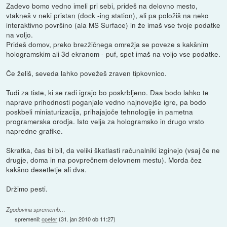
Zadevo bomo vedno imeli pri sebi, prideš na delovno mesto,
vtakneš v neki pristan (dock -ing station), ali pa položiš na neko
interaktivno površino (ala MS Surface) in že imaš vse tvoje podatke
na voljo.
Prideš domov, preko brezžičnega omrežja se poveze s kakšnim
hologramskim ali 3d ekranom - puf, spet imaš na voljo vse podatke.
Če želiš, seveda lahko povežeš zraven tipkovnico.
Tudi za tiste, ki se radi igrajo bo poskrbljeno. Daa bodo lahko te
naprave prihodnosti poganjale vedno najnovejše igre, pa bodo
poskbeli miniaturizacija, prihajajoče tehnologije in pametna
programerska orodja. Isto velja za hologramsko in drugo vrsto
napredne grafike.
Skratka, čas bi bil, da veliki škatlasti računalniki izginejo (vsaj če ne
drugje, doma in na povprečnem delovnem mestu). Morda čez
kakšno desetletje ali dva.
Držimo pesti.
Zgodovina sprememb…
spremenil:
opeter
(
31. jan 2010 ob 11:27
)