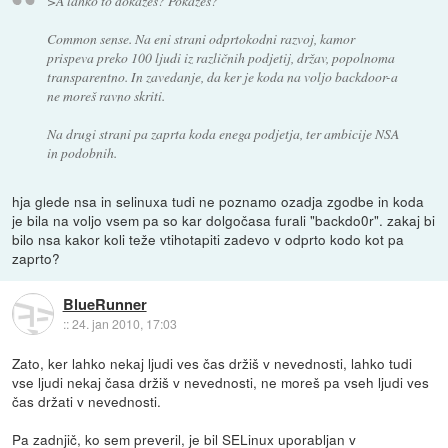
>A lahko to dokažeš? Pokažeš?
Common sense. Na eni strani odprtokodni razvoj, kamor
prispeva preko 100 ljudi iz različnih podjetij, držav, popolnoma
transparentno. In zavedanje, da ker je koda na voljo backdoor-a
ne moreš ravno skriti.
Na drugi strani pa zaprta koda enega podjetja, ter ambicije NSA
in podobnih.
hja glede nsa in selinuxa tudi ne poznamo ozadja zgodbe in koda
je bila na voljo vsem pa so kar dolgočasa furali "backdo0r". zakaj bi
bilo nsa kakor koli teže vtihotapiti zadevo v odprto kodo kot pa
zaprto?
BlueRunner
::
24. jan 2010, 17:03
Zato, ker lahko nekaj ljudi ves čas držiš v nevednosti, lahko tudi
vse ljudi nekaj časa držiš v nevednosti, ne moreš pa vseh ljudi ves
čas držati v nevednosti.
Pa zadnjič, ko sem preveril, je bil SELinux uporabljan v