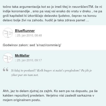
točno taka argumentacija kot so jo imeli titej in neuvrščeniTM. če ni
indije koromandije , smo pa vsaj vsi enako do vratu v dreku , ne pa
gnili kapitalisti ki izkoriščajo delavsko ljudstvo, čeprav na koncu
delavc bolje živi na zahodu. hudič je taka zdrava pamet ...
BlueRunner
::
25. jan 2010, 08:48
Godwinov zakon: sed 's/nazi/commie/g'
McMallar
::
25. jan 2010, 09:17
Si kdaj to poskusil? Kolk bugov si našel s pregledom? Pa jih je
ziher par sto tam not.
Ahh, jaz to delam zjutraj za zajtrk. Ko sem pa na dopustu, pa še
kakšen repozitorij predelam. Verjetno nisi zasledil sarkazma v
mojem originalnem postu.