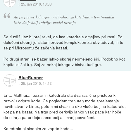
::
25. jan 2010, 13:33
Ali pa preveč kuharjev uniči juho... za katedralo v tem trenutku
kaže, da je bolj vzdržljiv model razvoja.
Se ti zdi? Jaz bi prej rekel, da ima katedrala omejitev pri rasti. Po
določeni stopnji je sistem preveč kompleksen za obvladovat, in to
se pri Microsoftu že začenja kazati.
Po drugi strani se bazar lahko skoraj neomejeno širi. Podobno kot
kapitalistični trg. Saj za nekaj takega v bistvu tudi gre.
BlueRunner
::
25. jan 2010, 14:13
Err... Matthai.... bazar in katedrala sta dva različna pristopa k
razvoju odprte kode. Če pogledam trenuten mode sprejemanja
novih stvari v Linux, potem mi stvar na oko vleče bolj na katedralo,
kot pa na bazar. Na trgu pred cerkvijo lahko vsak paca kar hoče,
do oltarja pa pridejo samo bolj ali manj posvečeni.
Katedrala ni sinonim za zaprto kodo...