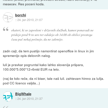
mesecev. Res poceni koda.
borchi
::
24. jan 2010, 21:07
ekateri, ki so zaposleni v državnih službah, kamor ponavadi ne
pridejo pred 9-to uro ter odidejo ob 14.00 ob obilici prostega
časa pač nekaj počnejo, da ne zakrnijo.
zadn cajt, da tem pustijo namontirat openoffice in linux in jim
spremenijo opis delovnih nalog.
luli je pravkar pogruntal kako lahko slovenija pršpara,
100.000*5.000*12=6mld EUR na leto.
(naj še kdo reče, da ni biser, tale naš luli. zahtevam himno za lulija.
pod CC licenco valjda...)
BigWhale
::
24. jan 2010, 21:37