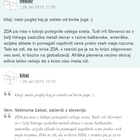
nekikr
::
26. jan 2010, 11:59
kitaj: malo poglej kaj je ostalo od bivše juge ;)
ZDA pa niso v luknjo potegnile celega sveta. Tudi vrli Slovenci so v
želji hitrega zaslužka metali denar v razne balkanske, ameriške,
azijske sklade in pomagali napihniti cene preko vseh meja razuma.
Tebi se zdi, da so krive ZDA, v resnici pa je za to krizo odgovoren
ves svet, ki bazira na globalizaciji. Afriška plemena recimo skoraj
edina lahko rečejo da s krizo niso imela nič.
kitaj
::
26. jan 2010, 12:19
kitaj: malo poglej kaj je ostalo od bivše juge ;)
Vem. Večinoma žalost, začenši z slovenijo.
ZDA pa niso v luknjo potegnile celega sveta. Tudi vrli Slovenci
so v želji hitrega zaslužka metali denar v razne balkanske,
ameriške, azijske sklade in pomagali napihniti cene preko vseh
meja razuma. Tebi se zdi, da so krive ZDA, v resnici pa je za to