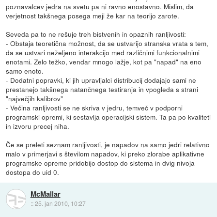
poznavalcev jedra na svetu pa ni ravno enostavno. Mislim, da
verjetnost takšnega posega meji že kar na teorijo zarote.
Seveda pa to ne rešuje treh bistvenih in opaznih ranljivosti:
- Obstaja teoretična možnost, da se ustvarijo stranska vrata s tem,
da se ustvari neželjeno interakcijo med različnimi funkcionalnimi
enotami. Zelo težko, vendar mnogo lažje, kot pa "napad" na eno
samo enoto.
- Dodatni popravki, ki jih upravljalci distribucij dodajajo sami ne
prestanejo takšnega natančnega testiranja in vpogleda s strani
"največjih kalibrov"
- Večina ranljivosti se ne skriva v jedru, temveč v podporni
programski opremi, ki sestavlja operacijski sistem. Ta pa po kvaliteti
in izvoru precej niha.
Če se preleti seznam ranljivosti, je napadov na samo jedri relativno
malo v primerjavi s številom napadov, ki preko zlorabe aplikativne
programske opreme pridobijo dostop do sistema in dvig nivoja
dostopa do uid 0.
McMallar
::
25. jan 2010, 10:27