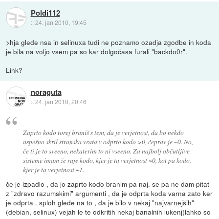
Poldi112
::
24. jan 2010, 19:45
>hja glede nsa in selinuxa tudi ne poznamo ozadja zgodbe in koda
je bila na voljo vsem pa so kar dolgočasa furali "backdo0r".
Link?
noraguta
::
24. jan 2010, 20:46
Zaprto kodo torej braniš s tem, da je verjetnost, da bo nekdo
uspešno skril stranska vrata v odprto kodo >0, čeprav je ~0. No,
če ti je to sveeno, nekaterim to ni vseeno. Za najbolj občutljive
sisteme imam že raje kodo, kjer je ta verjetnost ~0, kot pa kodo,
kjer je ta verjetnost ~1.
če je izpadlo , da jo zaprto kodo branim pa naj. se pa ne dam pitat
z "zdravo razumskimi" argumenti , da je odprta koda varna zato ker
je odprta . sploh glede na to , da je bilo v nekaj "najvarnejših"
(debian, selinux) vejah le te odkritih nekaj banalnih lukenj(lahko so