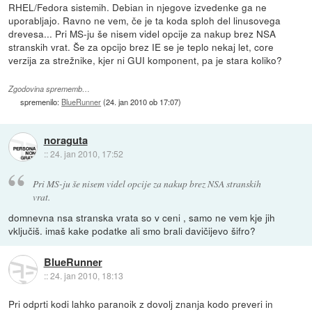
RHEL/Fedora sistemih. Debian in njegove izvedenke ga ne
uporabljajo. Ravno ne vem, če je ta koda sploh del linusovega
drevesa... Pri MS-ju še nisem videl opcije za nakup brez NSA
stranskih vrat. Še za opcijo brez IE se je teplo nekaj let, core
verzija za strežnike, kjer ni GUI komponent, pa je stara koliko?
Zgodovina sprememb…
spremenilo:
BlueRunner
(
24. jan 2010 ob 17:07
)
noraguta
::
24. jan 2010, 17:52
Pri MS-ju še nisem videl opcije za nakup brez NSA stranskih
vrat.
domnevna nsa stranska vrata so v ceni , samo ne vem kje jih
vključiš. imaš kake podatke ali smo brali davičijevo šifro?
BlueRunner
::
24. jan 2010, 18:13
Pri odprti kodi lahko paranoik z dovolj znanja kodo preveri in