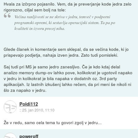
Hvala za izčrpno pojasnilo. Vem, da je preverjanje kode jedra zelo
rigorozno, ciljal sem bolj na tole:
Večina ranljivosti se ne skriva v jedru, temveč v podporni
programski opremi, ki sestavlja operacijski sistem. Ta pa po
kvaliteti in izvoru precej niha.
Glede članek in komentarje sem sklepal, da se večina kode, ki jo
prispevajo podjetja, nahaja izven jedra. Zato tudi pomisleki.
Saj tudi pri MS je samo jedro zanesljivo. Če je kdo kdaj delal
analizo memory dump-ov lahko pove, kolikokrat je ugotovil napako
v jedru in kolikokrat je bila napaka v dodatnih oz. 3rd party
aplikacijah. Iz lastnih izkušenj lahko rečem, da pri meni še nikoli ni
šlo za napako v jedru.
Poldi112
::
25. jan 2010, 11:10
Že v redu, samo cela tema tu govori zgolj v jedru...
poweroff