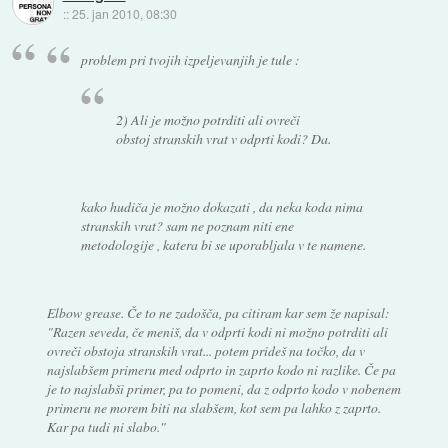
::
25. jan 2010, 08:30
problem pri tvojih izpeljevanjih je tule :
2) Ali je možno potrditi ali ovreči
obstoj stranskih vrat v odprti kodi? Da.
kako hudiča je možno dokazati , da neka koda nima
stranskih vrat? sam ne poznam niti ene
metodologije , katera bi se uporabljala v te namene.
Elbow grease. Če to ne zadošča, pa citiram kar sem že napisal:
"Razen seveda, če meniš, da v odprti kodi ni možno potrditi ali
ovreči obstoja stranskih vrat... potem prideš na točko, da v
najslabšem primeru med odprto in zaprto kodo ni razlike. Če pa
je to najslabši primer, pa to pomeni, da z odprto kodo v nobenem
primeru ne morem biti na slabšem, kot sem pa lahko z zaprto.
Kar pa tudi ni slabo."