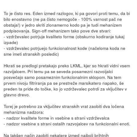
To je čisto res. Eden izmed razlogov, ki pa govori proti temu, da bi
bilo enostavno (ne pa čisto nemogoče - 100% varnost pač ne
obstaja!) v jedro skriti zlonamerno kodo pa je tudi mehanizem
podpisovanja. Sign-off mehanizem tako pove dve stvari:
- vzdrževalec potrjuje kvaliteto forme (obskurno kodiranje tukaj
izpade)
- vzdrževalec potrjuejo funkcionalnost kode (načeloma koda ne
sme imeti stranskih posledic)
Hkrati se predlogi pretakajo preko LKML, kjer so hkrati vidni vsem
razvijalcem. Pri temu pa se seveda posamezni razvoijalci
posvečajo samo posameznim funkcionalnim sklopom. Na tem
prvem nivoju filtriranja pa se prestreže marsikatero napako, še
preden ta pride do točke, ko jo vzdrževalec potrdi za vključitev v
glavno drevo.
Torej je potrebno za vključitev stranskih vrat zaobiti dva ločena
mehanizma nadzora:
- nadzor kvalitete forme in vsebine s strani vzdrževalca
- nadzor vsebine s strani ostalih razvojalcev na funkcionalni enoti.
Na takšen način zaobiti nekatere izmed najbolj brihtnih