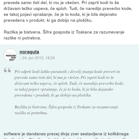
prevede samo tisti del, ki mu je všečen. Pri zaprti kodi to še
državam težko uspeva, če sploh. Tudi, če naredijo preverbo kode,
se takoj pojavi vprašanje, če je to koda, ki je bila dejansko
prevedena v produkt, ki ga dobijo na ploščku.
Razlika je bistvena. Šifra gospoda iz Toskane za razumevanje
razlike ni potrebna.
noraguta
::
24. jan 2010, 18:24
Pri odprti kodi lahko paranoik z dovolj znanja kodo preveri in
prevede samo tisti del, ki mu je všečen. Pri zaprti kodi to še
državam težko uspeva, če sploh. Tudi, če naredijo preverbo kode,
se takoj pojavi vprašanje, če je to koda, ki je bila dejansko
prevedena v produkt, ki ga dobijo na ploščku.
Razlika je bistvena. Šifra gospoda iz Toskane za razumevanje
razlike ni potrebna.
software je dandanes precej divja zver sestavljena iz kolikšnega