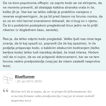
Da ne bom popolnoma offtopic: za zaprto kodo se vsi strinjamo, da
ne moremo preveriti, ali obstajajo kakšna stranska vrata in če,
koliko jih je. Vse kar se lahko odkrije je praktično narejeno z
reverse engineeringom. Je pa bil pred časom na forumu novica, da
so za en mini kernel znanstveno dokazali, da ni bug-ov v njemu.
Če bi s podobnim postopkom pregledovali linux jedro ne bi prišli
nikamor (v doglednem času, seveda).
Res je, da lahko odprto kodo pregledaš. Veliko ljudi nas nima tega
znanja, da bi kaj opazili oz. popravili (če že kaj opazimo). In če
podjetja prispevajo kodo, s kakšnim obskurnim kodiranjem (težko
berljiva koda) lahko tudi marsikaj skriješ, če imaš interes. Hočem
reči da ni nujno, da so vsi prispevki dobronamerni, kar se na tem
forumu vedno predpostavlja (vsaj jaz še nisem zasledil nasprotne
teze).
BlueRunner
::
25. jan 2010, 09:53
Hočem reči da ni nujno, da so vsi prispevki dobronamerni, kar
se na tem forumu vedno predpostavlja (vsaj jaz še nisem zasledil
nasprotne teze).