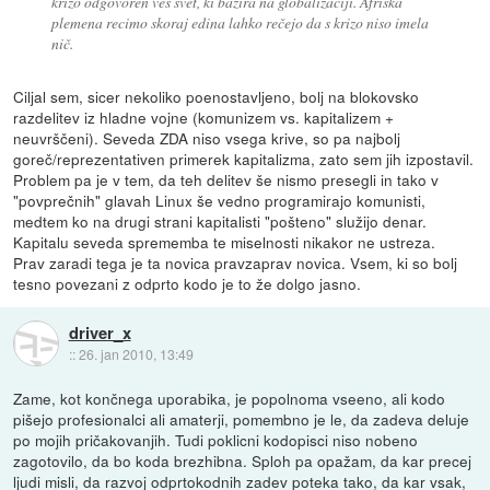
krizo odgovoren ves svet, ki bazira na globalizaciji. Afriška
plemena recimo skoraj edina lahko rečejo da s krizo niso imela
nič.
Ciljal sem, sicer nekoliko poenostavljeno, bolj na blokovsko
razdelitev iz hladne vojne (komunizem vs. kapitalizem +
neuvrščeni). Seveda ZDA niso vsega krive, so pa najbolj
goreč/reprezentativen primerek kapitalizma, zato sem jih izpostavil.
Problem pa je v tem, da teh delitev še nismo presegli in tako v
"povprečnih" glavah Linux še vedno programirajo komunisti,
medtem ko na drugi strani kapitalisti "pošteno" služijo denar.
Kapitalu seveda sprememba te miselnosti nikakor ne ustreza.
Prav zaradi tega je ta novica pravzaprav novica. Vsem, ki so bolj
tesno povezani z odprto kodo je to že dolgo jasno.
driver_x
::
26. jan 2010, 13:49
Zame, kot končnega uporabika, je popolnoma vseeno, ali kodo
pišejo profesionalci ali amaterji, pomembno je le, da zadeva deluje
po mojih pričakovanjih. Tudi poklicni kodopisci niso nobeno
zagotovilo, da bo koda brezhibna. Sploh pa opažam, da kar precej
ljudi misli, da razvoj odprtokodnih zadev poteka tako, da kar vsak,