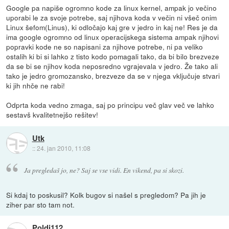
Google pa napiše ogromno kode za linux kernel, ampak jo večino
uporabi le za svoje potrebe, saj njihova koda v večin ni všeč onim
Linux šefom(Linus), ki odločajo kaj gre v jedro in kaj ne! Res je da
ima google ogromno od linux operacijskega sistema ampak njihovi
popravki kode ne so napisani za njihove potrebe, ni pa veliko
ostalih ki bi si lahko z tisto kodo pomagali tako, da bi bilo brezveze
da se bi se njihov koda neposredno vgrajevala v jedro. Že tako ali
tako je jedro gromozansko, brezveze da se v njega vključuje stvari
ki jih nhče ne rabi!
Odprta koda vedno zmaga, saj po principu več glav več ve lahko
sestavš kvalitetnejšo rešitev!
Utk
::
24. jan 2010, 11:08
Ja pregledaš jo, ne? Saj se vse vidi. En vikend, pa si skozi.
Si kdaj to poskusil? Kolk bugov si našel s pregledom? Pa jih je
ziher par sto tam not.
Poldi112