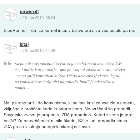
poweroff
::
26. jan 2010, 08:24
BlueRunner - da, za kernel imaš v bistvu prav, za vse ostalo pa ne.
kitaj
::
26. jan 2010, 11:48
točno taka argumentacija kot so jo imeli titej in neuvrščeniTM.
če ni indije koromandije , smo pa vsaj vsi enako do vratu v dreku
, ne pa gnili kapitalisti ki izkoriščajo delavsko ljudstvo, čeprav
na koncu delavc bolje živi na zahodu. hudič je taka zdrava
pamet ...
No, pa smo prišli do komunistov, ki so itak krivi za vse zlo na svetu,
vključno z hroščato kodo in odprto kodo. Neuvrščeni so propadli,
Sovjetska zveza je propadla, ZDA propadajo. Kateri sistem je torej
boljši? Za neuvrščenimi ni bilo škode, SZ je tudi propadla sama,
ZDA pa so v luknjo potegnile skoraj celi svet.