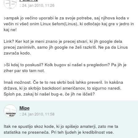
::
24. jan 2010, 11:26
>ampak jo večino uporabi le za svoje potrebe, saj njihova koda v
večin ni všeč onim Linux šefom(Linus), ki odločajo kaj gre v jedro in
kaj ne!
Link? Ker kot je meni znano je precej stvari, ki jih google dela
precej zanimivih, samo jih google ne želi razkriti. Ne pa da Linus
zavrača kodo.
>Si kdaj to poskusil? Kolk bugov si našel s pregledom? Pa jih je
ziher par sto tam not.
Imaš možnost. Če te to res skrbi boš lahko preveril. In kakšna
država, ki jo skrbijo backdoori američanov, to sigurno naredi.
Sploh pa, zakaj bi našel bug-e, če jih ne iščeš?
Mipe
::
24. jan 2010, 11:58
Itak ne spustijo skoz kode, ki jo spišejo amaterji, zato me ta
statistika ne preseneča. Pri teh ljudeh je kredibilnost vse.