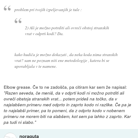
problem pri tvojih izpeljevanjih je tule :
2) Ali je možno potrditi ali ovreči obstoj stranskih
vrat v odprti kodi? Da.
kako hudiča je možno dokazati , da neka koda nima stranskih
vrat? sam ne poznam niti ene metodologije , katera bi se
uporabljala v te namene.
Elbow grease. Če to ne zadošča, pa citiram kar sem že napisal:
"Razen seveda, če meniš, da v odprti kodi ni možno potrditi ali
ovreči obstoja stranskih vrat... potem prideš na točko, da v
najslabšem primeru med odprto in zaprto kodo ni razlike. Če pa je
to najslabši primer, pa to pomeni, da z odprto kodo v nobenem
primeru ne morem biti na slabšem, kot sem pa lahko z zaprto. Kar
pa tudi ni slabo."
noraguta