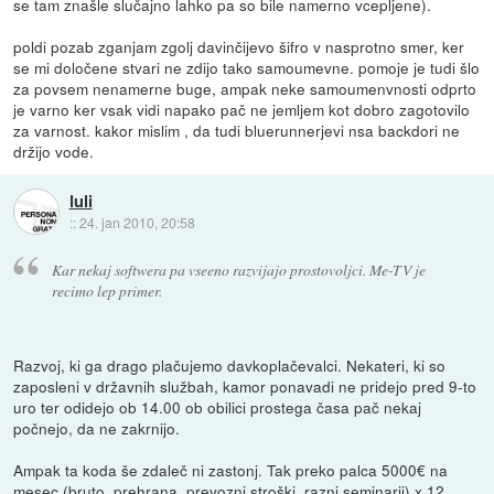
se tam znašle slučajno lahko pa so bile namerno vcepljene).
poldi pozab zganjam zgolj davinčijevo šifro v nasprotno smer, ker
se mi določene stvari ne zdijo tako samoumevne. pomoje je tudi šlo
za povsem nenamerne buge, ampak neke samoumenvnosti odprto
je varno ker vsak vidi napako pač ne jemljem kot dobro zagotovilo
za varnost. kakor mislim , da tudi bluerunnerjevi nsa backdori ne
držijo vode.
luli
::
24. jan 2010, 20:58
Kar nekaj softwera pa vseeno razvijajo prostovoljci. Me-TV je
recimo lep primer.
Razvoj, ki ga drago plačujemo davkoplačevalci. Nekateri, ki so
zaposleni v državnih službah, kamor ponavadi ne pridejo pred 9-to
uro ter odidejo ob 14.00 ob obilici prostega časa pač nekaj
počnejo, da ne zakrnijo.
Ampak ta koda še zdaleč ni zastonj. Tak preko palca 5000€ na
mesec (bruto, prehrana, prevozni stroški, razni seminarji) x 12