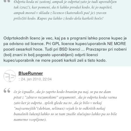
Odprta koda ni zastonj, ampak je odprta(zato je tudi uporabljen
tak izraz!), kar pomeni, da ti lahko prodaš kodo, ki jo napišeš,
ampak moraš v skladu z licenco (katerakoli pač je) zraven
priložiti kodo. Kupec pa lahko z kodo dela karkoli hoče!
Odprtokodnih licenc je vec, kaj pa s programi lahko pocne kupec je
pa odvisno od licence. Pri GPL licence kupec/uporabnik NE MORE
poceti cesarkoli hoce. Tudi pri BSD licenci ... Pravzaprav pri nobeni
(bolj znani in bolj pogosto uporabljeni) odprti licenci
kupec/uporabnik ne more poceti karkoli zeli s tisto kodo.
BlueRunner
::
24. jan 2010, 22:04
če je izpadlo , da jo zaprto kodo branim pa naj. se pa ne dam
pitat z "zdravo razumskimi" argumenti , da je odprta koda varna
zato ker je odprta . sploh glede na to , da je bilo v nekaj
"najvarnejših"(debian, selinux) vejah le te odkritih nekaj
banalnih lukenj(lahko so se tam znašle slučajno lahko pa so bile
namerno vcepljene).