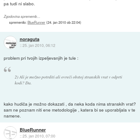
pa tudi ni slabo.
Zgodovina sprememb…
spremenilo:
BlueRunner
(
24. jan 2010 ob 22:04
)
noraguta
::
25. jan 2010, 06:12
problem pri tvojih izpeljevanjih je tule :
2) Ali je možno potrditi ali ovreči obstoj stranskih vrat v odprti
kodi? Da.
kako hudiča je možno dokazati , da neka koda nima stranskih vrat?
sam ne poznam niti ene metodologije , katera bi se uporabljala v te
namene.
BlueRunner
::
25. jan 2010, 07:00