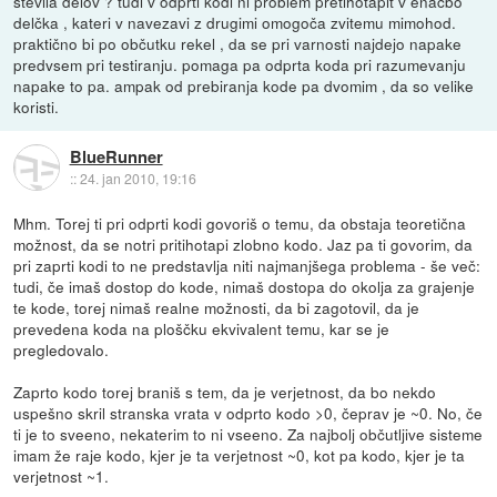
števila delov ? tudi v odprti kodi ni problem pretihotapit v enačbo
delčka , kateri v navezavi z drugimi omogoča zvitemu mimohod.
praktično bi po občutku rekel , da se pri varnosti najdejo napake
predvsem pri testiranju. pomaga pa odprta koda pri razumevanju
napake to pa. ampak od prebiranja kode pa dvomim , da so velike
koristi.
BlueRunner
::
24. jan 2010, 19:16
Mhm. Torej ti pri odprti kodi govoriš o temu, da obstaja teoretična
možnost, da se notri pritihotapi zlobno kodo. Jaz pa ti govorim, da
pri zaprti kodi to ne predstavlja niti najmanjšega problema - še več:
tudi, če imaš dostop do kode, nimaš dostopa do okolja za grajenje
te kode, torej nimaš realne možnosti, da bi zagotovil, da je
prevedena koda na ploščku ekvivalent temu, kar se je
pregledovalo.
Zaprto kodo torej braniš s tem, da je verjetnost, da bo nekdo
uspešno skril stranska vrata v odprto kodo >0, čeprav je ~0. No, če
ti je to sveeno, nekaterim to ni vseeno. Za najbolj občutljive sisteme
imam že raje kodo, kjer je ta verjetnost ~0, kot pa kodo, kjer je ta
verjetnost ~1.