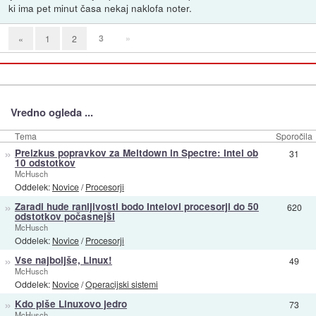
ki ima pet minut časa nekaj naklofa noter.
3
»
«
1
2
Vredno ogleda ...
Tema
Sporočila
»
Preizkus popravkov za Meltdown in Spectre: Intel ob
31
10 odstotkov
McHusch
Oddelek:
Novice
/
Procesorji
»
Zaradi hude ranljivosti bodo Intelovi procesorji do 50
620
odstotkov počasnejši
McHusch
Oddelek:
Novice
/
Procesorji
»
Vse najboljše, Linux!
49
McHusch
Oddelek:
Novice
/
Operacijski sistemi
»
Kdo piše Linuxovo jedro
73
McHusch