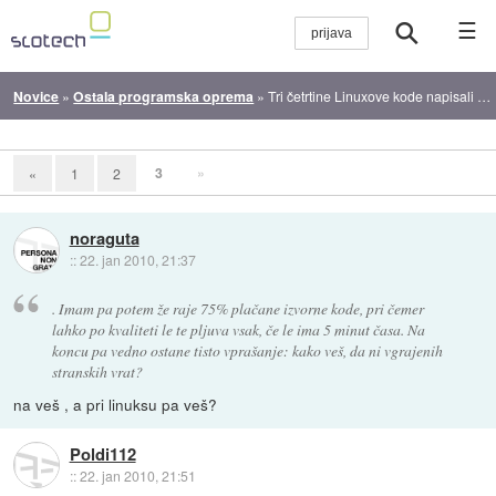
☰
Novice
»
Ostala programska oprema
»
Tri četrtine Linuxove kode napisali profesionalci
3
»
«
1
2
noraguta
::
22. jan 2010, 21:37
. Imam pa potem že raje 75% plačane izvorne kode, pri čemer
lahko po kvaliteti le te pljuva vsak, če le ima 5 minut časa. Na
koncu pa vedno ostane tisto vprašanje: kako veš, da ni vgrajenih
stranskih vrat?
na veš , a pri linuksu pa veš?
Poldi112
::
22. jan 2010, 21:51