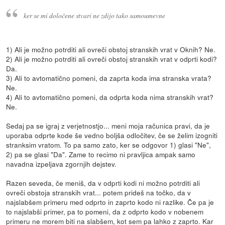
ker se mi določene stvari ne zdijo tako samoumevne
1) Ali je možno potrditi ali ovreči obstoj stranskih vrat v Oknih? Ne.
2) Ali je možno potrditi ali ovreči obstoj stranskih vrat v odprti kodi?
Da.
3) Ali to avtomatično pomeni, da zaprta koda ima stranska vrata?
Ne.
4) Ali to avtomatično pomeni, da odprta koda nima stranskih vrat?
Ne.
Sedaj pa se igraj z verjetnostjo... meni moja računica pravi, da je
uporaba odprte kode še vedno boljša odločitev, če se želim izogniti
stranksim vratom. To pa samo zato, ker se odgovor 1) glasi "Ne",
2) pa se glasi "Da". Zame to recimo ni pravljica ampak samo
navadna izpeljava zgornjih dejstev.
Razen seveda, če meniš, da v odprti kodi ni možno potrditi ali
ovreči obstoja stranskih vrat... potem prideš na točko, da v
najslabšem primeru med odprto in zaprto kodo ni razlike. Če pa je
to najslabši primer, pa to pomeni, da z odprto kodo v nobenem
primeru ne morem biti na slabšem, kot sem pa lahko z zaprto. Kar