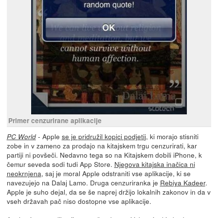
Primer cenzurirane aplikacije
- Apple
se je pridružil kopici podjeti
j, ki morajo stisniti
PC World
zobe in v zameno za prodajo na kitajskem trgu cenzurirati, kar
partiji ni povšeči. Nedavno tega so na Kitajskem dobili iPhone, k
čemur seveda sodi tudi App Store.
Njegova kitajska inačica ni
neokrnjena
, saj je moral Apple odstraniti vse aplikacije, ki se
navezujejo na Dalaj Lamo. Druga cenzuriranka je
Rebiya Kadeer
.
Apple je suho dejal, da se še naprej držijo lokalnih zakonov in da v
vseh državah pač niso dostopne vse aplikacije.