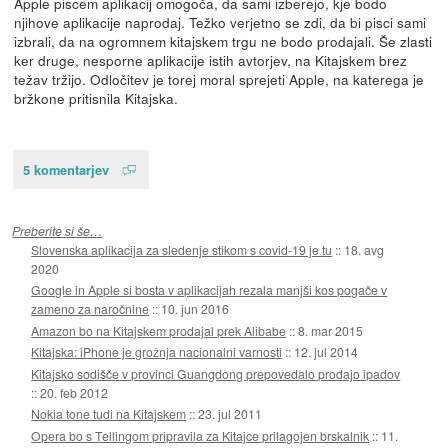
Apple piscem aplikacij omogoča, da sami izberejo, kje bodo
njihove aplikacije naprodaj. Težko verjetno se zdi, da bi pisci sami
izbrali, da na ogromnem kitajskem trgu ne bodo prodajali. Še zlasti
ker druge, nesporne aplikacije istih avtorjev, na Kitajskem brez
težav tržijo. Odločitev je torej moral sprejeti Apple, na katerega je
bržkone pritisnila Kitajska.
5 komentarjev
Preberite si še…
Slovenska aplikacija za sledenje stikom s covid-19 je tu
::
18. avg
2020
Google in Apple si bosta v aplikacijah rezala manjši kos pogače v
zameno za naročnine
::
10. jun 2016
Amazon bo na Kitajskem prodajal prek Alibabe
::
8. mar 2015
Kitajska: iPhone je grožnja nacionalni varnosti
::
12. jul 2014
Kitajsko sodišče v provinci Guangdong prepovedalo prodajo ipadov
::
20. feb 2012
Nokia tone tudi na Kitajskem
::
23. jul 2011
Opera bo s Tellingom pripravila za Kitajce prilagojen brskalnik
::
11.