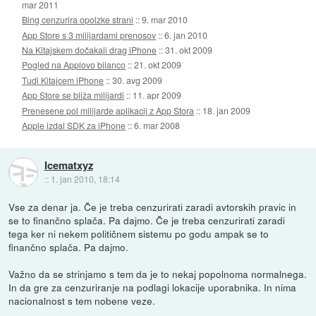
mar 2011
Bing cenzurira opolzke strani
::
9. mar 2010
App Store s 3 milijardami prenosov
::
6. jan 2010
Na Kitajskem dočakali drag iPhone
::
31. okt 2009
Pogled na Applovo bilanco
::
21. okt 2009
Tudi Kitajcem iPhone
::
30. avg 2009
App Store se bliža milijardi
::
11. apr 2009
Prenesene pol milijarde aplikacij z App Stora
::
18. jan 2009
Apple izdal SDK za iPhone
::
6. mar 2008
Icematxyz
::
1. jan 2010, 18:14
Vse za denar ja. Če je treba cenzurirati zaradi avtorskih pravic in
se to finančno splača. Pa dajmo. Če je treba cenzurirati zaradi
tega ker ni nekem političnem sistemu po godu ampak se to
finančno splača. Pa dajmo.
Važno da se strinjamo s tem da je to nekaj popolnoma normalnega.
In da gre za cenzuriranje na podlagi lokacije uporabnika. In nima
nacionalnost s tem nobene veze.