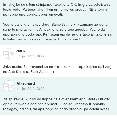
In takoj ko se s tem strinjamo. Takoj je to OK. In gre za odkrivanje
tople vode. Pa tega tako nikomur ne moreš prodati. Niti s tem ni
potrebno uporabnika obremenjevati.
Vedno pa je kriv nekdo drug. Samo tisti ne ki v zameno za denar
se je to pripravljen iti. Ampak to je že druga zgodba. Važno da
uporabniki to podpirajo. Ker razumejo da se gre tako ali tako le za
to kako zaslužiti čim več denarja. In za nič več!
d0rK
::
1. jan 2010, 18:27
Jaka muda. Sej slovenci tut ne moremo kupiti lepe kopice aplikacij
na App Store-u. Fuck Apple. =)
Mikrohard
::
1. jan 2010, 23:07
Za aplikacije, ki niso dostopne na slovenskem App Store-u ni kriv
Apple, temveč avtorji teh aplikacij, ki so se (verjetno iz pravnih
razlogov) odločili, da aplikacije ne bodo prodajali po celem svetu.