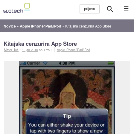
☰
Novice
»
Apple iPhone/iPad/iPod
»
Kitajska cenzurira App Store
Kitajska cenzurira App Store
Matej Huš
::
1. jan 2010
ob 17:59
Apple iPhone/iPad/iPod