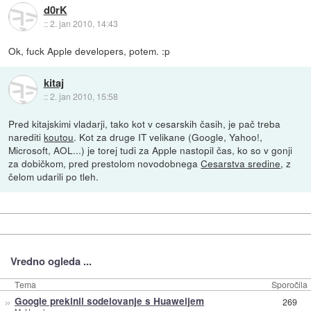
d0rK
::
2. jan 2010, 14:43
Ok, fuck Apple developers, potem. :p
kitaj
::
2. jan 2010, 15:58
Pred kitajskimi vladarji, tako kot v cesarskih časih, je pač treba
narediti
koutou
. Kot za druge IT velikane (Google, Yahoo!,
Microsoft, AOL...) je torej tudi za Apple nastopil čas, ko so v gonji
za dobičkom, pred prestolom novodobnega
Cesarstva sredine
, z
čelom udarili po tleh.
Vredno ogleda ...
Tema
Sporočila
»
Google prekinil sodelovanje s Huaweijem
269