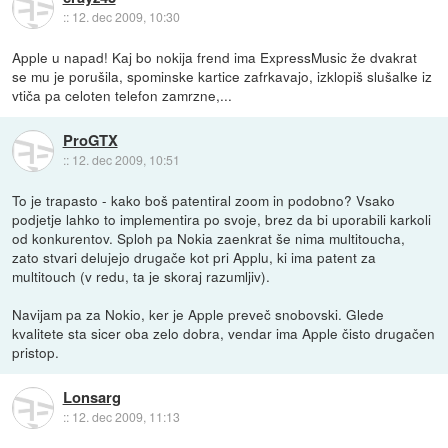
::
12. dec 2009, 10:30
Apple u napad! Kaj bo nokija frend ima ExpressMusic že dvakrat
se mu je porušila, spominske kartice zafrkavajo, izklopiš slušalke iz
vtiča pa celoten telefon zamrzne,...
ProGTX
::
12. dec 2009, 10:51
To je trapasto - kako boš patentiral zoom in podobno? Vsako
podjetje lahko to implementira po svoje, brez da bi uporabili karkoli
od konkurentov. Sploh pa Nokia zaenkrat še nima multitoucha,
zato stvari delujejo drugače kot pri Applu, ki ima patent za
multitouch (v redu, ta je skoraj razumljiv).
Navijam pa za Nokio, ker je Apple preveč snobovski. Glede
kvalitete sta sicer oba zelo dobra, vendar ima Apple čisto drugačen
pristop.
Lonsarg
::
12. dec 2009, 11:13