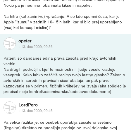
Nokio pa je neumna, oba imata kikse in napake.
Na hitro (kot zanimivo) vprašanje: A se kdo spomni česa, kar je
Apple "izumu" v zadnjih 10-15ih letih, kar ni bilo prej uporabljeno
(vsaj kot koncept mislim)?
opeter
::
13. dec 2009, 09:36
Patenti so dandanes edina prava zaščita pred krajo avtorskih
vsebin.
Na drugih področjih, kjer te možnosti ni, ljudje veselo kradejo
vsevprek. Kako lahko zaščitiš recimo tvojo lastno glasbo? Zakon o
avtorskih in sorodnih pravicah sicer obstaja, ampak pravo
kaznovanje se v primeru fizičnih kršiteljev ne izvaja (aka sošolec je
prepisal mojo kontrolko/seminarsko/sodelavec dokumente).
LordPero
::
13. dec 2009, 09:46
Pa velika razlika je, če osebek uporablja zaščiteno vsebino
(ilegalno) direktno za nadaljnjo prodajo oz. svoj dejansko svoj