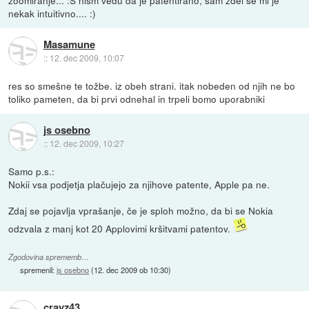
nekak intuitivno.... :)
Masamune
::
12. dec 2009, 10:07
res so smešne te tožbe. iz obeh strani. itak nobeden od njih ne bo
toliko pameten, da bi prvi odnehal in trpeli bomo uporabniki
js osebno
::
12. dec 2009, 10:27
Samo p.s.:
Nokii vsa podjetja plačujejo za njihove patente, Apple pa ne.
Zdaj se pojavlja vprašanje, če je sploh možno, da bi se Nokia
odzvala z manj kot 20 Applovimi kršitvami patentov.
Zgodovina sprememb…
spremenil:
js osebno
(
12. dec 2009 ob 10:30
)
crayz43