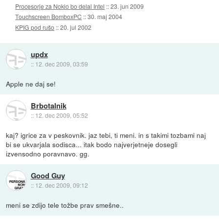
Procesorje za Nokio bo delal Intel
::
23. jun 2009
Touchscreen BomboxPC
::
30. maj 2004
KPIG pod rušo
::
20. jul 2002
updx
::
12. dec 2009, 03:59
Apple ne daj se!
Brbotalnik
::
12. dec 2009, 05:52
kaj? igrice za v peskovnik. jaz tebi, ti meni. in s takimi tozbami naj
bi se ukvarjala sodisca... itak bodo najverjetneje dosegli
izvensodno poravnavo. gg.
Good Guy
::
12. dec 2009, 09:12
meni se zdijo tele tožbe prav smešne..