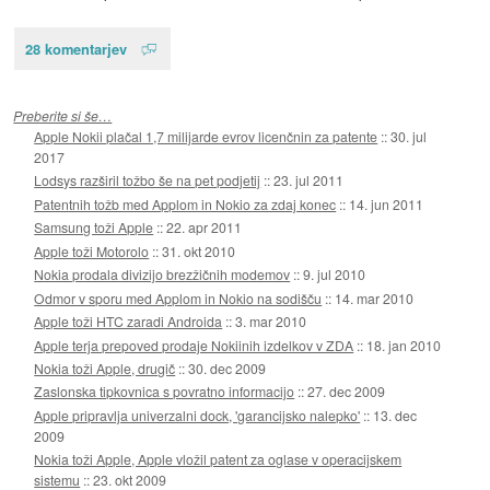
28 komentarjev
Preberite si še…
Apple Nokii plačal 1,7 milijarde evrov licenčnin za patente
::
30. jul
2017
Lodsys razširil tožbo še na pet podjetij
::
23. jul 2011
Patentnih tožb med Applom in Nokio za zdaj konec
::
14. jun 2011
Samsung toži Apple
::
22. apr 2011
Apple toži Motorolo
::
31. okt 2010
Nokia prodala divizijo brezžičnih modemov
::
9. jul 2010
Odmor v sporu med Applom in Nokio na sodišču
::
14. mar 2010
Apple toži HTC zaradi Androida
::
3. mar 2010
Apple terja prepoved prodaje Nokiinih izdelkov v ZDA
::
18. jan 2010
Nokia toži Apple, drugič
::
30. dec 2009
Zaslonska tipkovnica s povratno informacijo
::
27. dec 2009
Apple pripravlja univerzalni dock, 'garancijsko nalepko'
::
13. dec
2009
Nokia toži Apple, Apple vložil patent za oglase v operacijskem
sistemu
::
23. okt 2009