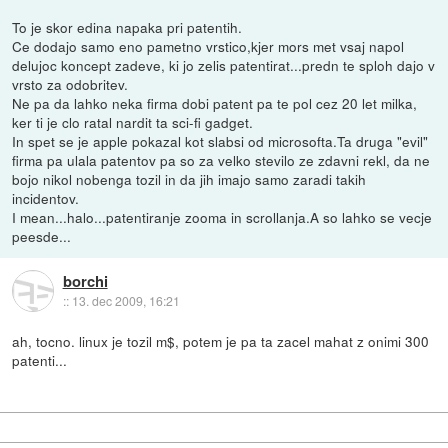
To je skor edina napaka pri patentih.
Ce dodajo samo eno pametno vrstico,kjer mors met vsaj napol
delujoc koncept zadeve, ki jo zelis patentirat...predn te sploh dajo v
vrsto za odobritev.
Ne pa da lahko neka firma dobi patent pa te pol cez 20 let milka,
ker ti je clo ratal nardit ta sci-fi gadget.
In spet se je apple pokazal kot slabsi od microsofta.Ta druga "evil"
firma pa ulala patentov pa so za velko stevilo ze zdavni rekl, da ne
bojo nikol nobenga tozil in da jih imajo samo zaradi takih
incidentov.
I mean...halo...patentiranje zooma in scrollanja.A so lahko se vecje
peesde...
borchi
::
13. dec 2009, 16:21
ah, tocno. linux je tozil m$, potem je pa ta zacel mahat z onimi 300
patenti...