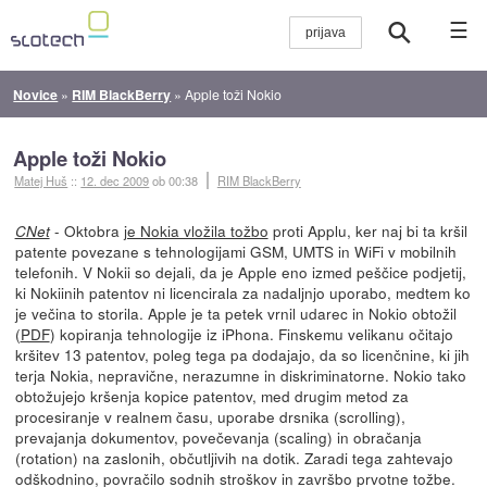
☰
Novice
»
RIM BlackBerry
»
Apple toži Nokio
Apple toži Nokio
Matej Huš
::
12. dec 2009
ob 00:38
RIM BlackBerry
- Oktobra
je Nokia vložila tožbo
proti Applu, ker naj bi ta kršil
CNet
patente povezane s tehnologijami GSM, UMTS in WiFi v mobilnih
telefonih. V Nokii so dejali, da je Apple eno izmed peščice podjetij,
ki Nokiinih patentov ni licencirala za nadaljnjo uporabo, medtem ko
je večina to storila. Apple je ta petek vrnil udarec in Nokio obtožil
(
PDF
) kopiranja tehnologije iz iPhona. Finskemu velikanu očitajo
kršitev 13 patentov, poleg tega pa dodajajo, da so licenčnine, ki jih
terja Nokia, nepravične, nerazumne in diskriminatorne. Nokio tako
obtožujejo kršenja kopice patentov, med drugim metod za
procesiranje v realnem času, uporabe drsnika (scrolling),
prevajanja dokumentov, povečevanja (scaling) in obračanja
(rotation) na zaslonih, občutljivih na dotik. Zaradi tega zahtevajo
odškodnino, povračilo sodnih stroškov in završbo prvotne tožbe.