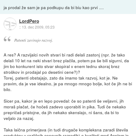
ja prodal že sam je pa podkupu da bi biu kao prvi ....
LordPero
::
13. dec 2009, 05:23
Patenti zavirajo razvoj.
A res? A razvijalci novih stvari bi radi delali zastonj (npr. že tako
delali 10 let na neki stvari brez plačila, potem pa še bili sigurni, da
jim bo konkurent isto stvar skopiral v enem tednu skoraj brez
stroškov in prodajal po desetini cene?)?
Torej, patenti obstajajo, zato da imamo tak razvoj, kot je. Ne
pravim, da je vse idealno, je pa mnogo mnogo bolje, kot če jih ne bi
bilo.
Sicer pa, kakor je en lepo povedal: če so patenti še veljavni, jih
moraš plačat, če hočeš zadevo uporabiti in pika. Tudi če nekako
prepričaš pristojne, da jih nekako skenslajo, ni šans, da bi to
veljalo za nazaj.
Taka laična primerjava (in tudi drugače kompleksna zaradi števila
produktov v različnih cenovnih razredih) o kvaliteti med Applom in