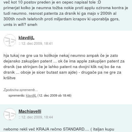
več kot 10 postov preden je en cepec napisal tole :D
primerjat kolko je neumna tožba nokie proti applu oziroma kontra je
tudi neumno. resnost patenta za drsnik ki ga majo v 200tih al
300tih novih telefonih proti miljardam icrapov ki uporablja gprs,
umts in wifi? smeh
klavdijL
::
12. dec 2009, 18:41
hja tukaj ne gre ua to kolikoje nekaj neumno ampak če je zato
dejansko zakupljen patent ... ok če ima apple zakupljen patent za
drsnik (se strinjam če je lahko patent na dvojni klik naj bo še na
drsnik ... oboje je sicer butast sam ajde) - drugače pa ne gre za
kršitve
Zgodovina sprememb…
spremenilo:
klavdijL
(
12. dec 2009 ob 18:46
)
Machiavelli
::
12. dec 2009, 18:44
nebomo rekli več KRAJA rečmo STANDARD.... ( italjan kupu