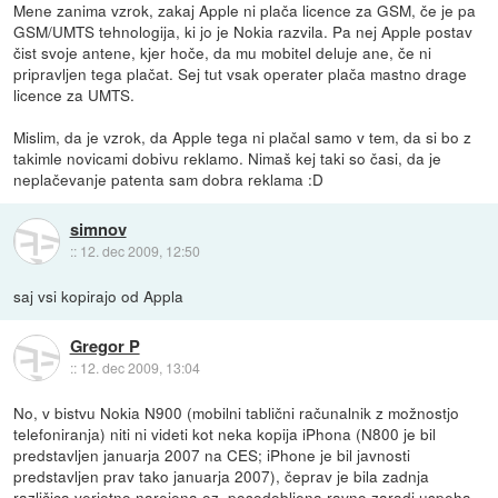
Mene zanima vzrok, zakaj Apple ni plača licence za GSM, če je pa
GSM/UMTS tehnologija, ki jo je Nokia razvila. Pa nej Apple postav
čist svoje antene, kjer hoče, da mu mobitel deluje ane, če ni
pripravljen tega plačat. Sej tut vsak operater plača mastno drage
licence za UMTS.
Mislim, da je vzrok, da Apple tega ni plačal samo v tem, da si bo z
takimle novicami dobivu reklamo. Nimaš kej taki so časi, da je
neplačevanje patenta sam dobra reklama :D
simnov
::
12. dec 2009, 12:50
saj vsi kopirajo od Appla
Gregor P
::
12. dec 2009, 13:04
No, v bistvu Nokia N900 (mobilni tablični računalnik z možnostjo
telefoniranja) niti ni videti kot neka kopija iPhona (N800 je bil
predstavljen januarja 2007 na CES; iPhone je bil javnosti
predstavljen prav tako januarja 2007), čeprav je bila zadnja
različica verjetno narejena oz. posodobljena ravno zaradi uspeha