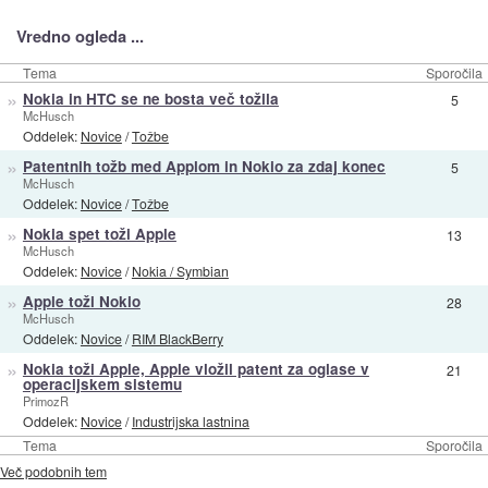
Vredno ogleda ...
Tema
Sporočila
»
Nokia in HTC se ne bosta več tožila
5
McHusch
Oddelek:
Novice
/
Tožbe
»
Patentnih tožb med Applom in Nokio za zdaj konec
5
McHusch
Oddelek:
Novice
/
Tožbe
»
Nokia spet toži Apple
13
McHusch
Oddelek:
Novice
/
Nokia / Symbian
»
Apple toži Nokio
28
McHusch
Oddelek:
Novice
/
RIM BlackBerry
»
Nokia toži Apple, Apple vložil patent za oglase v
21
operacijskem sistemu
PrimozR
Oddelek:
Novice
/
Industrijska lastnina
Tema
Sporočila
Več podobnih tem