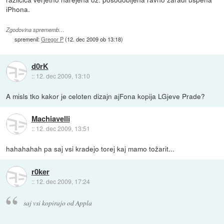
iPhona.
Zgodovina sprememb…
spremenil:
Gregor P
(
12. dec 2009 ob 13:18
)
d0rK
::
12. dec 2009, 13:10
A misls tko kakor je celoten dizajn ajFona kopija LGjeve Prade?
Machiavelli
::
12. dec 2009, 13:51
hahahahah pa saj vsi kradejo torej kaj mamo tožarit...
r0ker
::
12. dec 2009, 17:24
saj vsi kopirajo od Appla