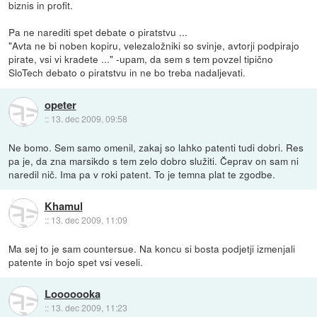
biznis in profit.
Pa ne narediti spet debate o piratstvu ...
"Avta ne bi noben kopiru, velezaložniki so svinje, avtorji podpirajo
pirate, vsi vi kradete ..." -upam, da sem s tem povzel tipično
SloTech debato o piratstvu in ne bo treba nadaljevati.
opeter
::
13. dec 2009, 09:58
Ne bomo. Sem samo omenil, zakaj so lahko patenti tudi dobri. Res
pa je, da zna marsikdo s tem zelo dobro služiti. Čeprav on sam ni
naredil nič. Ima pa v roki patent. To je temna plat te zgodbe.
Khamul
::
13. dec 2009, 11:09
Ma sej to je sam countersue. Na koncu si bosta podjetji izmenjali
patente in bojo spet vsi veseli.
Looooooka
::
13. dec 2009, 11:23