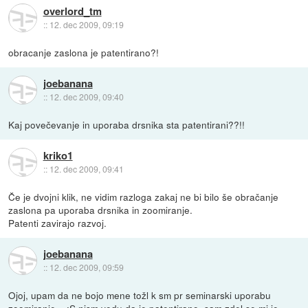
overlord_tm
::
12. dec 2009, 09:19
obracanje zaslona je patentirano?!
joebanana
::
12. dec 2009, 09:40
Kaj povečevanje in uporaba drsnika sta patentirani??!!
kriko1
::
12. dec 2009, 09:41
Če je dvojni klik, ne vidim razloga zakaj ne bi bilo še obračanje
zaslona pa uporaba drsnika in zoomiranje.
Patenti zavirajo razvoj.
joebanana
::
12. dec 2009, 09:59
Ojoj, upam da ne bojo mene tožl k sm pr seminarski uporabu
zoomiranje... :S nism vedu da je patentirano, sam zdel se mi je