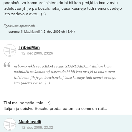
podplaču za komonrej sistem da bi bli kao prvi,ki to ima v avtu
izdelovau jih je pa bosch,nekaj časa kasneje tudi nemci uvedejo
isto zadevo v avte...) :)
Zgodovina sprememb…
spremenil:
Machiavelli
(
12. dec 2009 ob 18:44
)
TribesMan
::
12. dec 2009, 23:26
nebomo rekli več KRAJA rečmo STANDARD.... ( italjan kupu
podplaču za komonrej sistem da bi bli kao prvi,ki to ima v avtu
izdelovau jih je pa bosch,nekaj časa kasneje tudi nemci uvedejo
isto zadevo v avte...) :)
Ti si mal pomešal tole... :)
Italjan je ubistvu Boschu prodal patent za common rail...
Machiavelli
::
12. dec 2009, 23:32