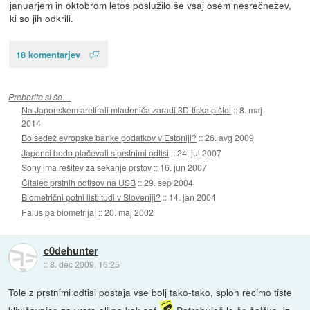
januarjem in oktobrom letos poslužilo še vsaj osem nesrečnežev,
ki so jih odkrili.
18 komentarjev
Preberite si še…
Na Japonskem aretirali mladeniča zaradi 3D-tiska pištol
::
8. maj
2014
Bo sedež evropske banke podatkov v Estoniji?
::
26. avg 2009
Japonci bodo plačevali s prstnimi odtisi
::
24. jul 2007
Sony ima rešitev za sekanje prstov
::
16. jun 2007
Čitalec prstnih odtisov na USB
::
29. sep 2004
Biometrični potni listi tudi v Sloveniji?
::
14. jan 2004
Falus pa biometrija!
::
20. maj 2002
c0dehunter
::
8. dec 2009, 16:25
Tole z prstnimi odtisi postaja vse bolj tako-tako, sploh recimo tiste
kljulčavnice za vrata ali pa kak sef
Potrebuješ le še šalčko, iz