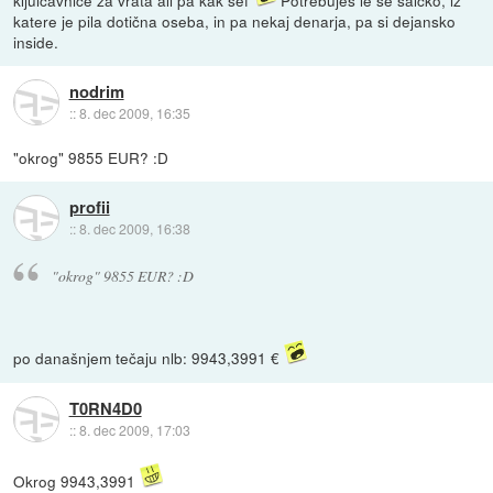
katere je pila dotična oseba, in pa nekaj denarja, pa si dejansko
inside.
nodrim
::
8. dec 2009, 16:35
"okrog" 9855 EUR? :D
profii
::
8. dec 2009, 16:38
"okrog" 9855 EUR? :D
po današnjem tečaju nlb: 9943,3991 €
T0RN4D0
::
8. dec 2009, 17:03
Okrog 9943,3991