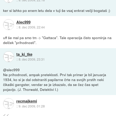
ker si lahko po enem letu dela v tuji še vsaj enkrat večji bogataš ;)
Alec999
::
8. dec 2009, 22:44
uff še mal pa smo tm -> "Gattaca". Tale operacija čisto spominja na
delček "prihodnosti".
ta_ki_tke
::
8. dec 2009, 23:31
@alec999
Ne prihodnosti, ampak preteklosti. Prvi tak primer je bil januarja
1934, ko si je dal odstraniti papilarne črte na svojih prstih neki
čikaški gangster, vendar se je izkazalo, da se čez čas spet
pojavijo. (J. Thorwald, Detektivi I.)
recmajkemi
::
9. dec 2009, 01:28