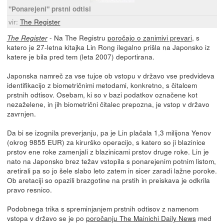
"Ponarejeni" prstni odtisi
vir:
The Register
- Na The Registru
poročajo o zanimivi prevari
, s
The Register
katero je 27-letna kitajka Lin Rong ilegalno prišla na Japonsko iz
katere je bila pred tem (leta 2007) deportirana.
Japonska namreč za vse tujce ob vstopu v državo vse predvideva
identifikacijo z biometričnimi metodami, konkretno, s čitalcem
prstnih odtisov. Osebam, ki so v bazi podatkov označene kot
nezaželene, in jih biometrični čitalec prepozna, je vstop v državo
zavrnjen.
Da bi se izognila preverjanju, pa je Lin plačala 1,3 milijona Yenov
(okrog 9855 EUR) za kirurško operacijo, s katero so ji blazinice
prstov ene roke zamenjali z blazinicami prstov druge roke. Lin je
nato na Japonsko brez težav vstopila s ponarejenim potnim listom,
aretirali pa so jo šele slabo leto zatem in sicer zaradi lažne poroke.
Ob aretaciji so opazili brazgotine na prstih in preiskava je odkrila
pravo resnico.
Podobnega trika s spreminjanjem prstnih odtisov z namenom
vstopa v državo se je po
poročanju The Mainichi Daily News
med