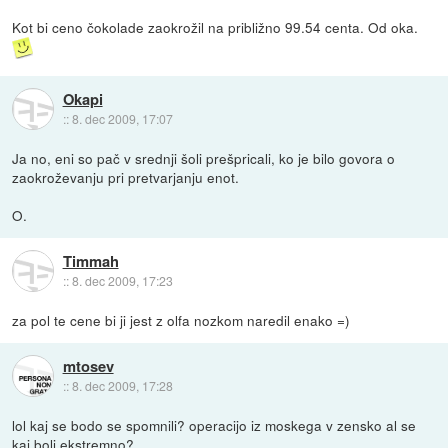
Kot bi ceno čokolade zaokrožil na približno 99.54 centa. Od oka.
Okapi
::
8. dec 2009, 17:07
Ja no, eni so pač v srednji šoli prešpricali, ko je bilo govora o
zaokroževanju pri pretvarjanju enot.
O.
Timmah
::
8. dec 2009, 17:23
za pol te cene bi ji jest z olfa nozkom naredil enako =)
mtosev
::
8. dec 2009, 17:28
lol kaj se bodo se spomnili? operacijo iz moskega v zensko al se
kaj bolj ekstremno?