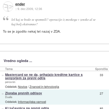
ender
::
9. dec 2009, 12:36
lol kaj se bodo se spomnili? operacijo iz moskega v zensko al se
kaj bolj ekstremno?
To se je zgodilo nekaj let nazaj v ZDA.
Vredno ogleda ...
Tema
Sporočila
»
Mastercard se ne da, prihajajo kreditne kartice s
33
senzorjem za prstni odtis
perovnin
Oddelek:
Novice
/
Znanost in tehnologija
»
Zloraba prstnih odtisov
27
Dualis
Oddelek:
Informacijska varnost
»
KLjučavnica na prstni odtis
85