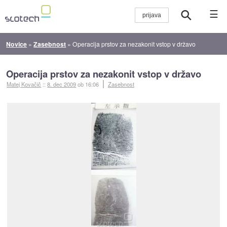
☰
Novice
»
Zasebnost
»
Operacija prstov za nezakonit vstop v državo
Operacija prstov za nezakonit vstop v državo
Matej Kovačič
::
8. dec 2009
ob 16:06
Zasebnost