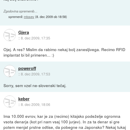
Zgodovina sprememb…
spremenil:
mtosev
(
8. dec 2009 ob 18:58
)
Gjera
::
8. dec 2009, 17:35
Ojej. A res? Mislim da rabimo nekaj bolj zanesljivega. Recimo RFID
implantat bi bil primeren... :)
poweroff
::
8. dec 2009, 17:53
Sorry, sem vzel ne-slovenski tečaj.
keber
::
8. dec 2009, 18:06
Ima 10.000 evrov, kar je za (recimo) kitajsko podeželje ogromna
vsota denarja (kot pri nam vsaj 100 jurjev). In za ta denar si gre
potem menjat prstne odtise, da pobegne na Japonsko? Nekaj tukaj