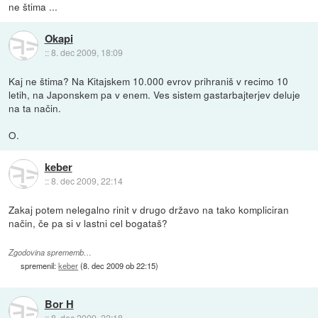
ne štima ...
Okapi
::
8. dec 2009, 18:09
Kaj ne štima? Na Kitajskem 10.000 evrov prihraniš v recimo 10
letih, na Japonskem pa v enem. Ves sistem gastarbajterjev deluje
na ta način.
O.
keber
::
8. dec 2009, 22:14
Zakaj potem nelegalno rinit v drugo državo na tako kompliciran
način, če pa si v lastni cel bogataš?
Zgodovina sprememb…
spremenil:
keber
(
8. dec 2009 ob 22:15
)
Bor H
::
8. dec 2009, 22:18