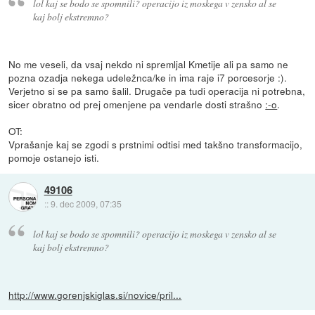
lol kaj se bodo se spomnili? operacijo iz moskega v zensko al se
kaj bolj ekstremno?
No me veseli, da vsaj nekdo ni spremljal Kmetije ali pa samo ne
pozna ozadja nekega udeležnca/ke in ima raje i7 porcesorje :).
Verjetno si se pa samo šalil. Drugače pa tudi operacija ni potrebna,
sicer obratno od prej omenjene pa vendarle dosti strašno
:-o
.
OT:
Vprašanje kaj se zgodi s prstnimi odtisi med takšno transformacijo,
pomoje ostanejo isti.
49106
::
9. dec 2009, 07:35
lol kaj se bodo se spomnili? operacijo iz moskega v zensko al se
kaj bolj ekstremno?
http://www.gorenjskiglas.si/novice/pril...