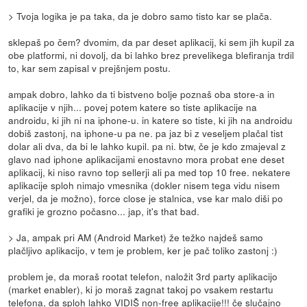
> Tvoja logika je pa taka, da je dobro samo tisto kar se plača.
sklepaš po čem? dvomim, da par deset aplikacij, ki sem jih kupil za
obe platformi, ni dovolj, da bi lahko brez prevelikega blefiranja trdil
to, kar sem zapisal v prejšnjem postu.
ampak dobro, lahko da ti bistveno bolje poznaš oba store-a in
aplikacije v njih... povej potem katere so tiste aplikacije na
androidu, ki jih ni na iphone-u. in katere so tiste, ki jih na androidu
dobiš zastonj, na iphone-u pa ne. pa jaz bi z veseljem plačal tist
dolar ali dva, da bi le lahko kupil. pa ni. btw, če je kdo zmajeval z
glavo nad iphone aplikacijami enostavno mora probat ene deset
aplikacij, ki niso ravno top sellerji ali pa med top 10 free. nekatere
aplikacije sploh nimajo vmesnika (dokler nisem tega vidu nisem
verjel, da je možno), force close je stalnica, vse kar malo diši po
grafiki je grozno počasno... jap, it's that bad.
> Ja, ampak pri AM (Android Market) že težko najdeš samo
plačljivo aplikacijo, v tem je problem, ker je pač toliko zastonj :)
problem je, da moraš rootat telefon, naložit 3rd party aplikacijo
(market enabler), ki jo moraš zagnat takoj po vsakem restartu
telefona, da sploh lahko VIDIŠ non-free aplikacije!!! če slučajno