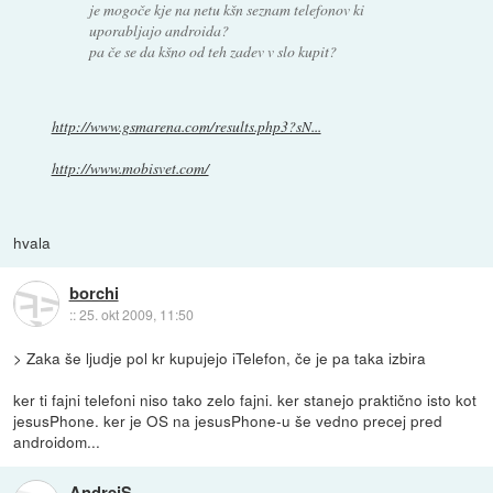
je mogoče kje na netu kšn seznam telefonov ki
uporabljajo androida?
pa če se da kšno od teh zadev v slo kupit?
http://www.gsmarena.com/results.php3?sN...
http://www.mobisvet.com/
hvala
borchi
::
25. okt 2009, 11:50
> Zaka še ljudje pol kr kupujejo iTelefon, če je pa taka izbira
ker ti fajni telefoni niso tako zelo fajni. ker stanejo praktično isto kot
jesusPhone. ker je OS na jesusPhone-u še vedno precej pred
androidom...
AndrejS