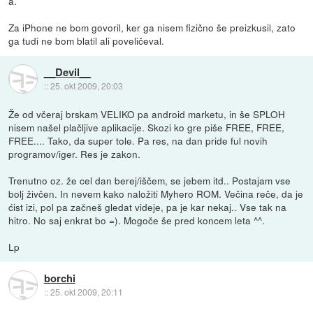
a.
Za iPhone ne bom govoril, ker ga nisem fizično še preizkusil, zato
ga tudi ne bom blatil ali poveličeval.
__Devil__
::
25. okt 2009, 20:03
Že od včeraj brskam VELIKO pa android marketu, in še SPLOH
nisem našel plačljive aplikacije. Skozi ko gre piše FREE, FREE,
FREE.... Tako, da super tole. Pa res, na dan pride ful novih
programov/iger. Res je zakon.
Trenutno oz. že cel dan berej/iščem, se jebem itd.. Postajam vse
bolj živčen. In nevem kako naložiti Myhero ROM. Večina reče, da je
ćist izi, pol pa začneš gledat videje, pa je kar nekaj.. Vse tak na
hitro. No saj enkrat bo =). Mogoče še pred koncem leta ^^.
Lp
borchi
::
25. okt 2009, 20:11