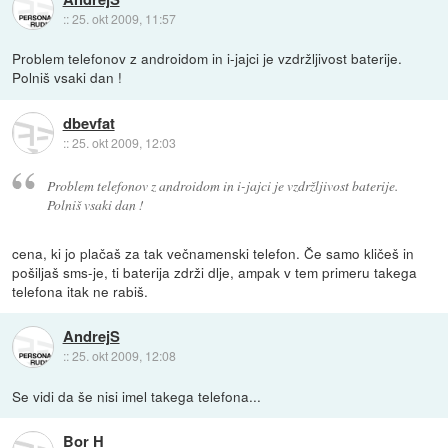
::
25. okt 2009, 11:57
Problem telefonov z androidom in i-jajci je vzdržljivost baterije.
Polniš vsaki dan !
dbevfat
::
25. okt 2009, 12:03
Problem telefonov z androidom in i-jajci je vzdržljivost baterije.
Polniš vsaki dan !
cena, ki jo plačaš za tak večnamenski telefon. Če samo kličeš in
pošiljaš sms-je, ti baterija zdrži dlje, ampak v tem primeru takega
telefona itak ne rabiš.
AndrejS
::
25. okt 2009, 12:08
Se vidi da še nisi imel takega telefona...
Bor H