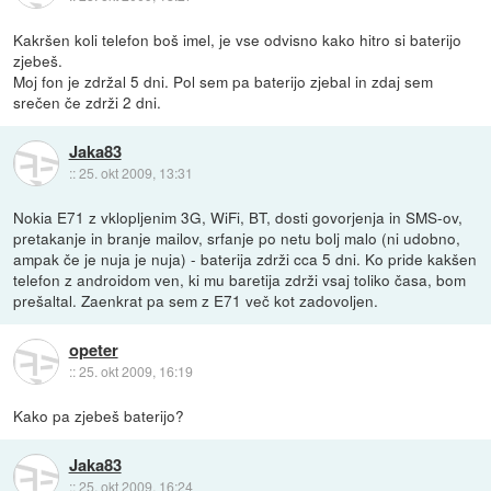
Kakršen koli telefon boš imel, je vse odvisno kako hitro si baterijo
zjebeš.
Moj fon je zdržal 5 dni. Pol sem pa baterijo zjebal in zdaj sem
srečen če zdrži 2 dni.
Jaka83
::
25. okt 2009, 13:31
Nokia E71 z vklopljenim 3G, WiFi, BT, dosti govorjenja in SMS-ov,
pretakanje in branje mailov, srfanje po netu bolj malo (ni udobno,
ampak če je nuja je nuja) - baterija zdrži cca 5 dni. Ko pride kakšen
telefon z androidom ven, ki mu baretija zdrži vsaj toliko časa, bom
prešaltal. Zaenkrat pa sem z E71 več kot zadovoljen.
opeter
::
25. okt 2009, 16:19
Kako pa zjebeš baterijo?
Jaka83
::
25. okt 2009, 16:24