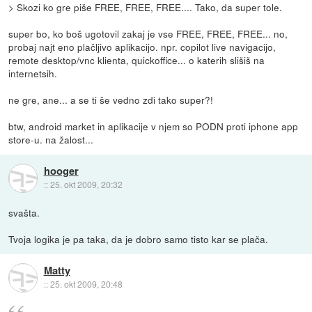
> Skozi ko gre piše FREE, FREE, FREE.... Tako, da super tole.
super bo, ko boš ugotovil zakaj je vse FREE, FREE, FREE... no,
probaj najt eno plačljivo aplikacijo. npr. copilot live navigacijo,
remote desktop/vnc klienta, quickoffice... o katerih slišiš na
internetsih.
ne gre, ane... a se ti še vedno zdi tako super?!
btw, android market in aplikacije v njem so PODN proti iphone app
store-u. na žalost...
hooger
::
25. okt 2009, 20:32
svašta.
Tvoja logika je pa taka, da je dobro samo tisto kar se plača.
Matty
::
25. okt 2009, 20:48