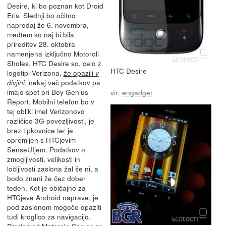
Desire, ki bo poznan kot Droid
Eris. Slednji bo očitno
naprodaj že 6. novembra,
medtem ko naj bi bila
prireditev 28. oktobra
namenjena izključno Motoroli
Sholes. HTC Desire so, celo z
HTC Desire
logotipi Verizona,
že opazili
v
, nekaj več podatkov pa
divjini
imajo spet pri Boy Genius
vir:
engadget
Report. Mobilni telefon bo v
tej obliki imel Verizonovo
različico 3G povezljivosti, je
brez tipkovnice ter je
opremljen s HTCjevim
SenseUIjem. Podatkov o
zmogljivosti, velikosti in
ločljivosti zaslona žal še ni, a
bodo znani že čez dober
teden. Kot je običajno za
HTCjeve Android naprave, je
pod zaslonom mogoče opaziti
tudi kroglico za navigacijo.
Predogled Motorole Sholes so