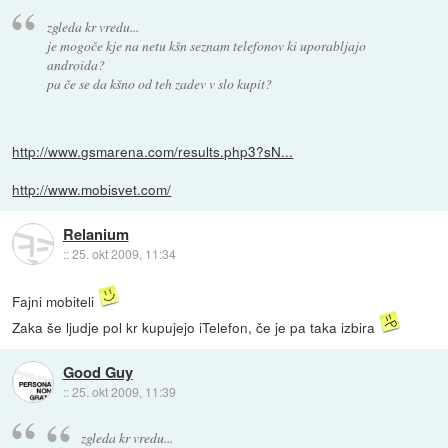
zgleda kr vredu...
je mogoče kje na netu kšn seznam telefonov ki uporabljajo
androida?
pa če se da kšno od teh zadev v slo kupit?
http://www.gsmarena.com/results.php3?sN...
http://www.mobisvet.com/
Relanium
::
25. okt 2009, 11:34
Fajni mobiteli
Zaka še ljudje pol kr kupujejo iTelefon, če je pa taka izbira
Good Guy
::
25. okt 2009, 11:39
zgleda kr vredu...