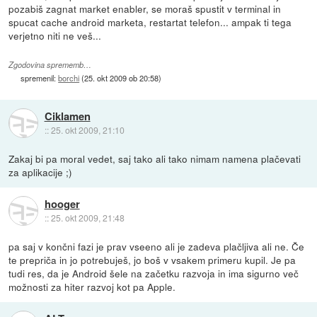
pozabiš zagnat market enabler, se moraš spustit v terminal in
spucat cache android marketa, restartat telefon... ampak ti tega
verjetno niti ne veš...
Zgodovina sprememb…
spremenil:
borchi
(
25. okt 2009 ob 20:58
)
Ciklamen
::
25. okt 2009, 21:10
Zakaj bi pa moral vedet, saj tako ali tako nimam namena plačevati
za aplikacije ;)
hooger
::
25. okt 2009, 21:48
pa saj v končni fazi je prav vseeno ali je zadeva plačljiva ali ne. Če
te prepriča in jo potrebuješ, jo boš v vsakem primeru kupil. Je pa
tudi res, da je Android šele na začetku razvoja in ima sigurno več
možnosti za hiter razvoj kot pa Apple.