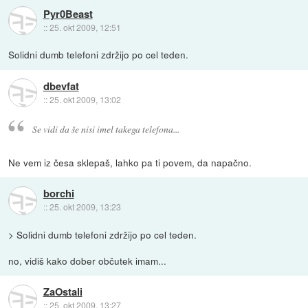
Pyr0Beast
::
25. okt 2009, 12:51
Solidni dumb telefoni zdržijo po cel teden.
dbevfat
::
25. okt 2009, 13:02
Se vidi da še nisi imel takega telefona...
Ne vem iz česa sklepaš, lahko pa ti povem, da napačno.
borchi
::
25. okt 2009, 13:23
> Solidni dumb telefoni zdržijo po cel teden.
no, vidiš kako dober občutek imam...
ZaOstali
::
25. okt 2009, 13:27