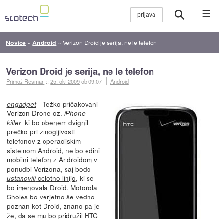
☰
Novice
»
Android
»
Verizon Droid je serija, ne le telefon
Verizon Droid je serija, ne le telefon
Primož Resman
::
25. okt 2009
ob 09:07
Android
- Težko pričakovani
engadget
Verizon Drone oz.
iPhone
, ki bo obenem dvignil
killer
prečko pri zmogljivosti
telefonov z operacijskim
sistemom Android, ne bo edini
mobilni telefon z Androidom v
ponudbi Verizona, saj bodo
celotno linijo
, ki se
ustanovili
bo imenovala Droid. Motorola
Sholes bo verjetno še vedno
poznan kot Droid, znano pa je
že, da se mu bo pridružil HTC