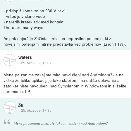
- priklopiš kontakte na 230 V. :evil:
- vržeš jo v slano vodo
- narediš kratek stik med kontakti
There are many ways.
Ampak najbrž je ZaOstali mislil na nepravilno polnenje, ki z
novejšimi baterijami niti ne predstavlja več problemov (Li ion FTW).
waters
::
25. okt 2009, 16:37
Mene pa zanima zakaj ste tako navdušeni nad Androidom? Je na
vidiku že teliko aplikacij, je tako stabilen, ima daljše delovanje ali
zato ker niste navdušeni nad Symbianom in Windowsom in si želite
sprememb. LP
3p
::
25. okt 2009, 17:35
Mene pa zanima zakaj ste tako navdušeni nad Androidom?