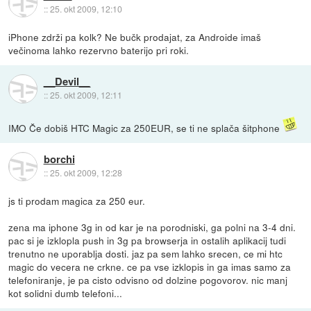
::
25. okt 2009, 12:10
iPhone zdrži pa kolk? Ne bučk prodajat, za Androide imaš
večinoma lahko rezervno baterijo pri roki.
__Devil__
::
25. okt 2009, 12:11
IMO Če dobiš HTC Magic za 250EUR, se ti ne splača šitphone
borchi
::
25. okt 2009, 12:28
js ti prodam magica za 250 eur.
zena ma iphone 3g in od kar je na porodniski, ga polni na 3-4 dni.
pac si je izklopla push in 3g pa browserja in ostalih aplikacij tudi
trenutno ne uporablja dosti. jaz pa sem lahko srecen, ce mi htc
magic do vecera ne crkne. ce pa vse izklopis in ga imas samo za
telefoniranje, je pa cisto odvisno od dolzine pogovorov. nic manj
kot solidni dumb telefoni...