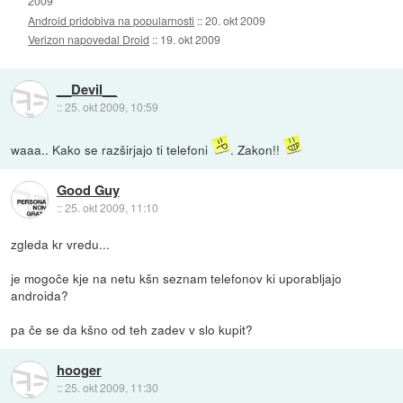
2009
Android pridobiva na popularnosti
::
20. okt 2009
Verizon napovedal Droid
::
19. okt 2009
__Devil__
::
25. okt 2009, 10:59
waaa.. Kako se razširjajo ti telefoni
. Zakon!!
Good Guy
::
25. okt 2009, 11:10
zgleda kr vredu...
je mogoče kje na netu kšn seznam telefonov ki uporabljajo
androida?
pa če se da kšno od teh zadev v slo kupit?
hooger
::
25. okt 2009, 11:30