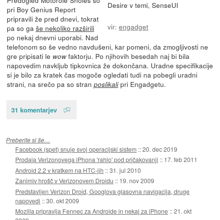
Desire v temi, SenseUI
pri Boy Genius Report
pripravili že pred dnevi, tokrat
vir:
engadget
pa so ga
še nekoliko razširili
po nekaj dnevni uporabi. Nad
telefonom so še vedno navdušeni, kar pomeni, da zmogljivosti ne
gre pripisati le
faktorju. Po njihovih besedah naj bi bila
wow
napovedim navkljub tipkovnica že dokončana. Uradne specifikacije
si je bilo za kratek čas mogoče ogledati tudi na pobegli uradni
strani, na srečo pa so stran
pri Engadgetu.
poslikali
31 komentarjev
Preberite si še…
Facebook (spet) snuje svoj operacijski sistem
::
20. dec 2019
Prodaja Verizonovega iPhona 'rahlo' pod pričakovanji
::
17. feb 2011
Android 2.2 v kratkem na HTC-jih
::
31. jul 2010
Zanimiv hrošč v Verizonovem Droidu
::
19. nov 2009
Predstavljen Verizon Droid, Googlova glasovna navigacija, druge
napovedi
::
30. okt 2009
Mozilla pripravlja Fennec za Androide in nekaj za iPhone
::
21. okt