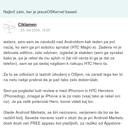
Najbrž zato, ker je jesusOSKernel based.
Ciklamen
::
25. okt 2009, 18:05
waters, sam sem se navdušil nad Androidom kak teden pa pol
nazaj, ko sem ga pri sošolcu sprobal (HTC Magic-a). Zadeva mi je
delovala odlično, zelo odziven, izgledal je stabilen (sem ga vprašal
kako je, pa je rekel da mu sploh ni žal niti centa ki ga je dal za
telefon), sam se pa sedaj nagibam k nakupu HTC Hero-ta.
Za to se odločam iz lastnih izkušenj s OSjem, ne zaradi tega ker bi
na netu nekje prebral da je pač tako zelo dober/slab.
Sem pa pogledal tudi review-e med iPhonom in HTC Herotom
(Phonedog), zmagal je iPhone a le za malo (vsaj tako je rekel oni
no). Je pa velik potencial Hero, bomo videli kaj bo.
Glede Android Marketa, se širi neznosno, verjamem da bo se še
razširil bolj. Seveda moramo vzeti v obzir da je pri Android Marketu
dosti dosti več FREE appsev kot plačljivih, za razliko od Appstore-