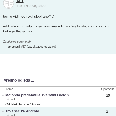
ALT
::
25. okt 2009, 22:02
bomo vidli, so rekli slepi ane? :)
edit: slepi ni misljeno na privrzence linuxa/androida, da ne zanetim
kakega flejma bvz :)
Zgodovina sprememb…
spremenil:
ALT
(
25. okt 2009 ob 22:04
)
Vredno ogleda ...
Tema
Sporočila
»
Motorola predstavila svetovni Droid 2
25
PrimozR
Oddelek:
Novice
/
Android
»
Trojanec za Android
21
PrimozR