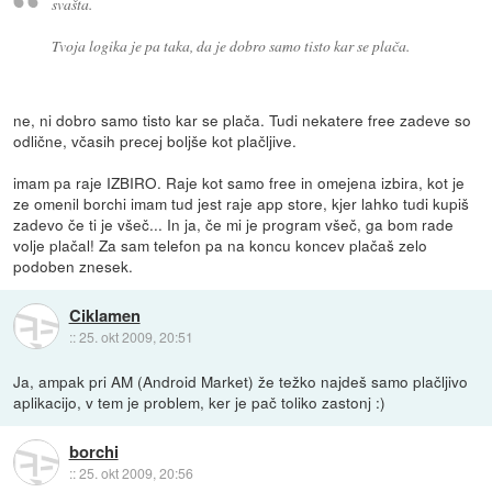
svašta.
Tvoja logika je pa taka, da je dobro samo tisto kar se plača.
ne, ni dobro samo tisto kar se plača. Tudi nekatere free zadeve so
odlične, včasih precej boljše kot plačljive.
imam pa raje IZBIRO. Raje kot samo free in omejena izbira, kot je
ze omenil borchi imam tud jest raje app store, kjer lahko tudi kupiš
zadevo če ti je všeč... In ja, če mi je program všeč, ga bom rade
volje plačal! Za sam telefon pa na koncu koncev plačaš zelo
podoben znesek.
Ciklamen
::
25. okt 2009, 20:51
Ja, ampak pri AM (Android Market) že težko najdeš samo plačljivo
aplikacijo, v tem je problem, ker je pač toliko zastonj :)
borchi
::
25. okt 2009, 20:56