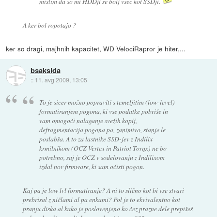
mislim da so mi HDDji se bolj vsec kot SSDji.
A ker bol ropotajo ?
ker so dragi, majhnih kapacitet, WD VelociRapror je hiter,...
bsaksida
::
11. avg 2009, 13:05
To je sicer možno popraviti s temeljitim (low-level)
formatiranjem pogona, ki vse podatke pobriše in
vam omogoči nalaganje svežih kopij,
defragmentacija pogona pa, zanimivo, stanje le
poslabša. A to za lastnike SSD-jev z Indilix
krmilnikom (OCZ Vertex in Patriot Torqx) ne bo
potrebno, saj je OCZ v sodelovanju z Indilixom
izdal nov firmware, ki sam očisti pogon.
Kaj pa je low lvl formatiranje? A ni to slično kot bi vse stvari
prebrisal z ničlami al pa enkami? Pol je to ekvivalentno kot
pranju diska al kako je poslovenjeno ko čez prazne dele prepišeš