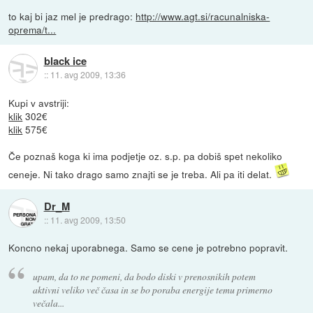
to kaj bi jaz mel je predrago:
http://www.agt.si/racunalniska-
oprema/t...
black ice
::
11. avg 2009, 13:36
Kupi v avstriji:
klik
302€
klik
575€
Če poznaš koga ki ima podjetje oz. s.p. pa dobiš spet nekoliko
ceneje. Ni tako drago samo znajti se je treba. Ali pa iti delat.
Dr_M
::
11. avg 2009, 13:50
Koncno nekaj uporabnega. Samo se cene je potrebno popravit.
upam, da to ne pomeni, da bodo diski v prenosnikih potem
aktivni veliko več časa in se bo poraba energije temu primerno
večala...