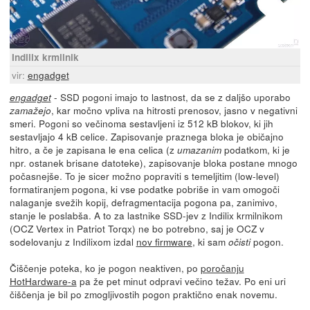
Indilix krmilnik
vir:
engadget
- SSD pogoni imajo to lastnost, da se z daljšo uporabo
engadget
, kar močno vpliva na hitrosti prenosov, jasno v negativni
zamažejo
smeri. Pogoni so večinoma sestavljeni iz 512 kB blokov, ki jih
sestavljajo 4 kB celice. Zapisovanje praznega bloka je običajno
hitro, a če je zapisana le ena celica (z
podatkom, ki je
umazanim
npr. ostanek brisane datoteke), zapisovanje bloka postane mnogo
počasnejše. To je sicer možno popraviti s temeljitim (low-level)
formatiranjem pogona, ki vse podatke pobriše in vam omogoči
nalaganje svežih kopij, defragmentacija pogona pa, zanimivo,
stanje le poslabša. A to za lastnike SSD-jev z Indilix krmilnikom
(OCZ Vertex in Patriot Torqx) ne bo potrebno, saj je OCZ v
sodelovanju z Indilixom izdal
nov firmware
, ki sam
pogon.
očisti
Čiščenje poteka, ko je pogon neaktiven, po
poročanju
HotHardware-a
pa že pet minut odpravi večino težav. Po eni uri
čiščenja je bil po zmogljivostih pogon praktično enak novemu.