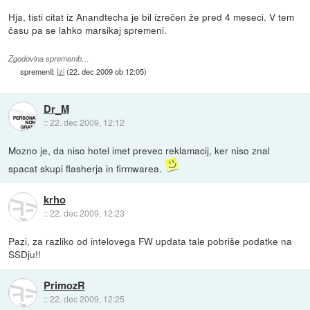
Hja, tisti citat iz Anandtecha je bil izrečen že pred 4 meseci. V tem
času pa se lahko marsikaj spremeni.
Zgodovina sprememb…
spremenil:
Izi
(
22. dec 2009 ob 12:05
)
Dr_M
::
22. dec 2009, 12:12
Mozno je, da niso hotel imet prevec reklamacij, ker niso znal
spacat skupi flasherja in firmwarea.
krho
::
22. dec 2009, 12:23
Pazi, za razliko od intelovega FW updata tale pobriše podatke na
SSDju!!
PrimozR
::
22. dec 2009, 12:25