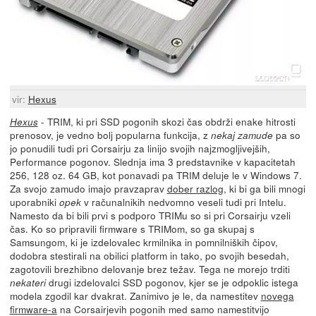
vir:
Hexus
- TRIM, ki pri SSD pogonih skozi čas obdrži enake hitrosti
Hexus
prenosov, je vedno bolj popularna funkcija, z
pa so
nekaj zamude
jo ponudili tudi pri Corsairju za linijo svojih najzmogljivejših,
Performance pogonov. Slednja ima 3 predstavnike v kapacitetah
256, 128 oz. 64 GB, kot ponavadi pa TRIM deluje le v Windows 7.
Za svojo zamudo imajo pravzaprav
dober razlog
, ki bi ga bili mnogi
uporabniki
v računalnikih nedvomno veseli tudi pri Intelu.
opek
Namesto da bi bili prvi s podporo TRIMu so si pri Corsairju vzeli
čas. Ko so pripravili firmware s TRIMom, so ga skupaj s
Samsungom, ki je izdelovalec krmilnika in pomnilniških čipov,
dodobra stestirali na obilici platform in tako, po svojih besedah,
zagotovili brezhibno delovanje brez težav. Tega ne morejo trditi
drugi izdelovalci SSD pogonov, kjer se je odpoklic istega
nekateri
modela zgodil kar dvakrat. Zanimivo je le, da namestitev
novega
firmware-a
na Corsairjevih pogonih med samo namestitvijo