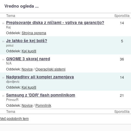
Vredno ogleda ...
Tema
Sporočila
»
Prepisovanje diska z ničlami - vpliva na garancijo?
14
Kaj
Oddelek:
Strojna oprema
»
Je lahko še kej bolš?
5
poiuz
Oddelek:
Kaj kupiti
»
GNOME 3 skoraj nared
36
N/A
Oddelek:
Novice
/
Operacijski sistemi
»
Nadgraditev ali komplet zamenjava
14
djordjevic
Oddelek:
Kaj kupiti
»
Samsung z 'DDR' flash pomnilnikom
21
PrimozR
Oddelek:
Novice
/
Pomnilnik
Tema
Sporočila
Več podobnih tem