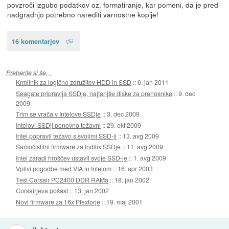
povzroči izgubo podatkov oz. formatiranje, kar pomeni, da je pred
nadgradnjo potrebno narediti varnostne kopije!
16 komentarjev
Preberite si še…
Krmilnik za logično združitev HDD in SSD
::
6. jan 2011
Seagate pripravlja SSDje, najtanjše diske za prenosnike
::
9. dec
2009
Trim se vrača v Intelove SSDje
::
3. dec 2009
Intelovi SSDji ponovno težavni
::
29. okt 2009
Intel popravil težavo s svojimi SSD-ji
::
13. avg 2009
Samočistilni firmware za Indilix SSDje
::
11. avg 2009
Intel zaradi hroščev ustavil svoje SSD-je
::
1. avg 2009
Vplivi pogodbe med VIA in Intelom
::
16. apr 2003
Test Corsair PC2400 DDR RAMa
::
18. jan 2002
Corsairjeva pošast
::
13. jan 2002
Novi firmware za 16x Plextorje
::
19. maj 2001