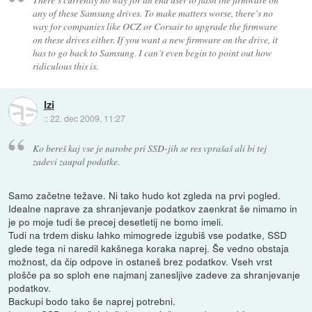
any of these Samsung drives. To make matters worse, there’s no
way for companies like OCZ or Corsair to upgrade the firmware
on these drives either. If you want a new firmware on the drive, it
has to go back to Samsung. I can’t even begin to point out how
ridiculous this is.
Izi
::
22. dec 2009, 11:27
Ko bereš kaj vse je narobe pri SSD-jih se res vprašaš ali bi tej
zadevi zaupal podatke.
Samo začetne težave. Ni tako hudo kot zgleda na prvi pogled.
Idealne naprave za shranjevanje podatkov zaenkrat še nimamo in
je po moje tudi še precej desetletij ne bomo imeli.
Tudi na trdem disku lahko mimogrede izgubiš vse podatke, SSD
glede tega ni naredil kakšnega koraka naprej. Še vedno obstaja
možnost, da čip odpove in ostaneš brez podatkov. Vseh vrst
plošče pa so sploh ene najmanj zanesljive zadeve za shranjevanje
podatkov.
Backupi bodo tako še naprej potrebni.