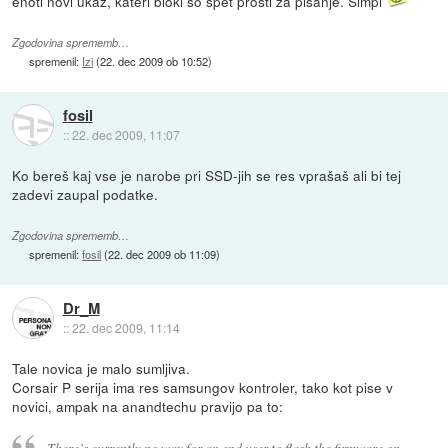
enoti novi ukaz, kateri bloki so spet prosti za pisanje. Simpl
Zgodovina sprememb…
spremenil:
Izi
(
22. dec 2009 ob 10:52
)
fosil
::
22. dec 2009, 11:07
Ko bereš kaj vse je narobe pri SSD-jih se res vprašaš ali bi tej
zadevi zaupal podatke.
Zgodovina sprememb…
spremenil:
fosil
(
22. dec 2009 ob 11:09
)
Dr_M
::
22. dec 2009, 11:14
Tale novica je malo sumljiva.
Corsair P serija ima res samsungov kontroler, tako kot pise v
novici, ampak na anandtechu pravijo pa to:
There’s currently no way for an end user to flash the firmware on