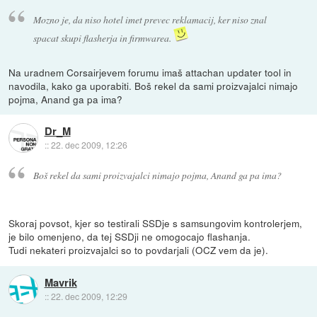
Mozno je, da niso hotel imet prevec reklamacij, ker niso znal
spacat skupi flasherja in firmwarea.
Na uradnem Corsairjevem forumu imaš attachan updater tool in
navodila, kako ga uporabiti. Boš rekel da sami proizvajalci nimajo
pojma, Anand ga pa ima?
Dr_M
::
22. dec 2009, 12:26
Boš rekel da sami proizvajalci nimajo pojma, Anand ga pa ima?
Skoraj povsot, kjer so testirali SSDje s samsungovim kontrolerjem,
je bilo omenjeno, da tej SSDji ne omogocajo flashanja.
Tudi nekateri proizvajalci so to povdarjali (OCZ vem da je).
Mavrik
::
22. dec 2009, 12:29