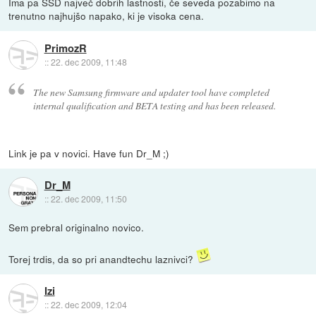
Ima pa SSD največ dobrih lastnosti, če seveda pozabimo na
trenutno najhujšo napako, ki je visoka cena.
PrimozR
::
22. dec 2009, 11:48
The new Samsung firmware and updater tool have completed
internal qualification and BETA testing and has been released.
Link je pa v novici. Have fun Dr_M ;)
Dr_M
::
22. dec 2009, 11:50
Sem prebral originalno novico.
Torej trdis, da so pri anandtechu laznivci?
Izi
::
22. dec 2009, 12:04