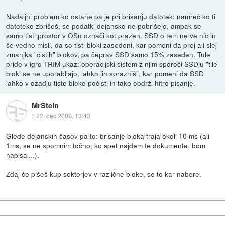
Nadaljni problem ko ostane pa je pri brisanju datotek: namreč ko ti
datoteko zbrišeš, se podatki dejansko ne pobrišejo, ampak se
samo tisti prostor v OSu označi kot prazen. SSD o tem ne ve nič in
še vedno misli, da so tisti bloki zasedeni, kar pomeni da prej ali slej
zmanjka "čistih" blokov, pa čeprav SSD samo 15% zaseden. Tule
pride v igro TRIM ukaz: operacijski sistem z njim sporoči SSDju "tile
bloki se ne uporabljajo, lahko jih sprazniš", kar pomeni da SSD
lahko v ozadju tiste bloke počisti in tako obdrži hitro pisanje.
MrStein
::
22. dec 2009, 13:43
Glede dejanskih časov pa to: brisanje bloka traja okoli 10 ms (ali
1ms, se ne spomnim točno; ko spet najdem te dokumente, bom
napisal...).
Zdaj če pišeš kup sektorjev v različne bloke, se to kar nabere.