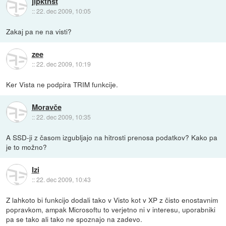
jlpktnst
::
22. dec 2009, 10:05
Zakaj pa ne na visti?
zee
::
22. dec 2009, 10:19
Ker Vista ne podpira TRIM funkcije.
Moravče
::
22. dec 2009, 10:35
A SSD-ji z časom izgubljajo na hitrosti prenosa podatkov? Kako pa
je to možno?
Izi
::
22. dec 2009, 10:43
Z lahkoto bi funkcijo dodali tako v Visto kot v XP z čisto enostavnim
popravkom, ampak Microsoftu to verjetno ni v interesu, uporabniki
pa se tako ali tako ne spoznajo na zadevo.