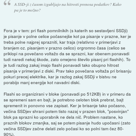
A SSD-ji z časom izgubljajo na hitrosti prenosa podatkov? Kako
pa je to možno?
Fora je v tem: pri flash pomnilnikih (s katerih so sestavljeni SSDji)
je pisanje v polne celice počasnejše kot pa pisanje v prazne, ker je
treba polne najprej sprazniti, kar traja (relativno v primerjavi z
branjem oz. pisanjem v prazno celico) orgromno časa (celico se
priklopi na povečano voltažo da se sprazni, kar obenem ponavadi
tudi naredi nekaj škode, zato omejeno število pisanj pri flashih). To
je tudi razlog zakaj imajo flashi ponavadi tako obupno hitrost
pisanja v primerjavi z diski. Prav tako povečana voltaža pri brisanju
pokuri precej elektrike, kar je razlog zakaj SSDji v bistvu ne
porabijo manj energije kot navadni diski.
Flashi so organizirani v bloke (ponavadi po 512KB) in v primeru da
se spremeni sam en bajt, je potrebno celoten blok prebrat, bajt
spremenit in ponovno vse zapisat. Ker je brisanje tako počasno,
večina SSDjev shrani potem tisto nazaj v prazen blok, "posvinjan"
blok pa sprazni ko uporabnik ne dela nič. Problem nastane, ko
praznih blokov zmanjka, saj se potem pisanje hudo upočasni (zato
večina SSDjev začne delati zelo počasi ko so polni tam čez 80-
90%).