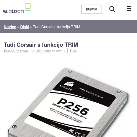
☰
Novice
»
Diski
»
Tudi Corsair s funkcijo TRIM
Tudi Corsair s funkcijo TRIM
Primož Resman
::
22. dec 2009
ob 02:18
Diski