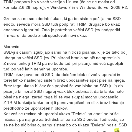
TRIM podpora bo v vseh verzijah Linuxa (če se ne motim od
kernela 2.6.28 naprej), v Windows 7 in v Windows Server 2008 R2.
Gre se za en sam dodatni ukaz, ki ga bo sistem pošiljal na SSD
enoto, seveda mora SSD tudi podpirati TRIM, drugače bo ukaz
enostavno ignoriral. Zato je potrebno večini SSD-jev nadgraditi
firmware, da bodo znali upoštevati novi ukaz.
Moravče:
SSD-ji s časom izgubljajo samo na hitrosti pisanja, ki je že tako bolj
uboga na večini SSD-jev. Pri hitrosti branja se nič ne spreminja.
Z novo funkciji TRIM pa ne bodo tudi pri pisanju nič več izgubljali
tudi po več letih nenehne uporabe.
TRIM ukaz pove enoti SSD, da določen blok ni več v uporabi in
torej lahko naslednjič sistem brez upočasnitve spet piše na njega.
Brez tega ukaza bi čez čas popisal že vse bloke na SSD-ju in ob
pisanju bi moral SSD najprej vsak blok pobrisati, da bi lahko nato
pisal na njega, zaradi tega bi se vse skupaj močno upočasnilo.
Z TRIM funkcijo lahko torej ti ponovno pišeš na disk brez brisanje
predhodno že uporabljenih blokov.
Kot veš se recimo ob uporabi ukaza "Delete" na enoti ne briše
ničesar, pa naj gre za trdi disk ali pa za SSD enoto. Tudi sedaj se
še ne bo nič brisalo, samo sistem bo ob ukazu "Delete" poslal SSD