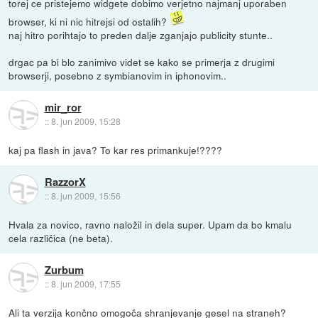
torej ce pristejemo widgete dobimo verjetno najmanj uporaben
browser, ki ni nic hitrejsi od ostalih?
naj hitro porihtajo to preden dalje zganjajo publicity stunte..
drgac pa bi blo zanimivo videt se kako se primerja z drugimi
browserji, posebno z symbianovim in iphonovim..
mir_ror
::
8. jun 2009, 15:28
kaj pa flash in java? To kar res primankuje!????
RazzorX
::
8. jun 2009, 15:56
Hvala za novico, ravno naložil in dela super. Upam da bo kmalu
cela različica (ne beta).
Zurbum
::
8. jun 2009, 17:55
Ali ta verzija končno omogoča shranjevanje gesel na straneh?