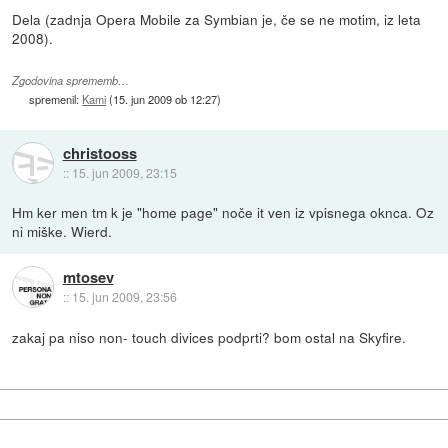
Dela (zadnja Opera Mobile za Symbian je, če se ne motim, iz leta
2008).
Zgodovina sprememb…
spremenil:
Kami
(
15. jun 2009 ob 12:27
)
christooss
::
15. jun 2009, 23:15
Hm ker men tm k je "home page" noče it ven iz vpisnega oknca. Oz
ni miške. Wierd.
mtosev
::
15. jun 2009, 23:56
zakaj pa niso non- touch divices podprti? bom ostal na Skyfire.