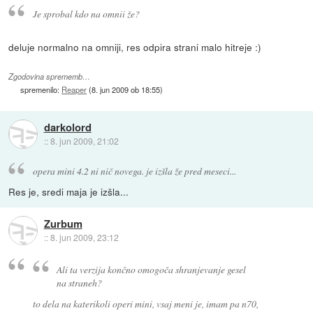
Je sprobal kdo na omnii že?
deluje normalno na omniji, res odpira strani malo hitreje :)
Zgodovina sprememb…
spremenilo:
Reaper
(
8. jun 2009 ob 18:55
)
darkolord
::
8. jun 2009, 21:02
opera mini 4.2 ni nič novega. je izšla že pred meseci...
Res je, sredi maja je izšla...
Zurbum
::
8. jun 2009, 23:12
Ali ta verzija končno omogoča shranjevanje gesel
na straneh?
to dela na katerikoli operi mini, vsaj meni je, imam pa n70,