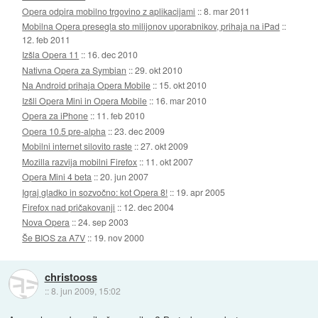
Opera odpira mobilno trgovino z aplikacijami
::
8. mar 2011
Mobilna Opera presegla sto milijonov uporabnikov, prihaja na iPad
::
12. feb 2011
Izšla Opera 11
::
16. dec 2010
Nativna Opera za Symbian
::
29. okt 2010
Na Android prihaja Opera Mobile
::
15. okt 2010
Izšli Opera Mini in Opera Mobile
::
16. mar 2010
Opera za iPhone
::
11. feb 2010
Opera 10.5 pre-alpha
::
23. dec 2009
Mobilni internet silovito raste
::
27. okt 2009
Mozilla razvija mobilni Firefox
::
11. okt 2007
Opera Mini 4 beta
::
20. jun 2007
Igraj gladko in sozvočno: kot Opera 8!
::
19. apr 2005
Firefox nad pričakovanji
::
12. dec 2004
Nova Opera
::
24. sep 2003
Še BIOS za A7V
::
19. nov 2000
christooss
::
8. jun 2009, 15:02