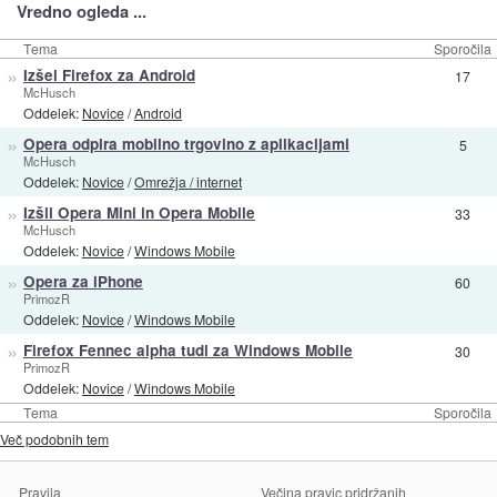
Vredno ogleda ...
Tema
Sporočila
»
Izšel Firefox za Android
17
McHusch
Oddelek:
Novice
/
Android
»
Opera odpira mobilno trgovino z aplikacijami
5
McHusch
Oddelek:
Novice
/
Omrežja / internet
»
Izšli Opera Mini in Opera Mobile
33
McHusch
Oddelek:
Novice
/
Windows Mobile
»
Opera za iPhone
60
PrimozR
Oddelek:
Novice
/
Windows Mobile
»
Firefox Fennec alpha tudi za Windows Mobile
30
PrimozR
Oddelek:
Novice
/
Windows Mobile
Tema
Sporočila
Več podobnih tem
Pravila
Večina pravic pridržanih