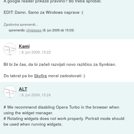
A google reader prikaže pravilno? Bo treba sprobat.
EDIT: Damn. Samo za Windows naprave :(
Zgodovina sprememb…
spremenilo:
christooss
(
8. jun 2009 ob 15:03
)
Kami
::
8. jun 2009, 15:22
Bil bi že čas, da bi začeli razvijati novo različico za Symbian.
Do takrat pa bo
Skyfire
moral zadostovati :)
ALT
::
8. jun 2009, 15:24
# We recommend disabling Opera Turbo in the browser when
using the widget manager.
# Rotating widgets does not work properly. Portrait mode should
be used when running widgets.