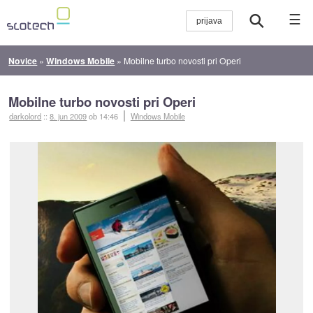
☰
Novice
»
Windows Mobile
»
Mobilne turbo novosti pri Operi
Mobilne turbo novosti pri Operi
darkolord
::
8. jun 2009
ob 14:46
Windows Mobile