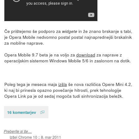
Če prištejemo še podporo za
in že znano brskanje s tabi,
widgete
je Opera Mobile nedvomno postal postal najnaprednejši brskalnik
za mobilne naprave.
Opera Mobile 9.7 beta je na voljo za
download
za naprave z
operacijskim sistemom Windows Mobile 5/6 in zaslonom na dotik.
Poleg tega je meseca maja
izšla
še nova različica Opere Mini 4.2,
ki naj bi prinesla opazno povečanje hitrosti, prek tehnologije
Opera Link pa je od sedaj mogoča tudi sinhronizacija beležk.
16 komentarjev
Preberite si še…
Izšel Chrome 10
::
8. mar 2011