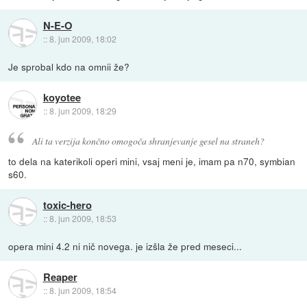
N-E-O
::
8. jun 2009, 18:02
Je sprobal kdo na omnii že?
koyotee
::
8. jun 2009, 18:29
Ali ta verzija končno omogoča shranjevanje gesel na straneh?
to dela na katerikoli operi mini, vsaj meni je, imam pa n70, symbian
s60.
toxic-hero
::
8. jun 2009, 18:53
opera mini 4.2 ni nič novega. je izšla že pred meseci...
Reaper
::
8. jun 2009, 18:54