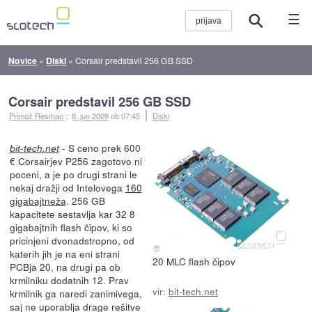
☰
Novice
»
Diski
»
Corsair predstavil 256 GB SSD
Corsair predstavil 256 GB SSD
Primož Resman
::
8. jun 2009
ob 07:45
Diski
- S ceno prek 600
bit-tech.net
€ Corsairjev P256 zagotovo ni
poceni, a je po drugi strani le
nekaj dražji od Intelovega
160
gigabajtneža
. 256 GB
kapacitete sestavlja kar 32 8
gigabajtnih flash čipov, ki so
pricinjeni dvonadstropno, od
katerih jih je na eni strani
20 MLC flash čipov
PCBja 20, na drugi pa ob
krmilniku dodatnih 12. Prav
vir:
bit-tech.net
krmilnik ga naredi zanimivega,
saj ne uporablja drage rešitve