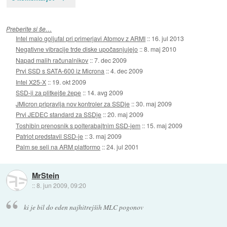
Preberite si še…
Intel malo goljufal pri primerjavi Atomov z ARMI
::
16. jul 2013
Negativne vibracije trde diske upočasnjujejo
::
8. maj 2010
Napad malih računalnikov
::
7. dec 2009
Prvi SSD s SATA-600 iz Microna
::
4. dec 2009
Intel X25-X
::
19. okt 2009
SSD-ji za plitkejše žepe
::
14. avg 2009
JMicron pripravlja nov kontroler za SSDje
::
30. maj 2009
Prvi JEDEC standard za SSDje
::
20. maj 2009
Toshibin prenosnik s polterabajtnim SSD-jem
::
15. maj 2009
Patriot predstavil SSD-je
::
3. maj 2009
Palm se seli na ARM platformo
::
24. jul 2001
MrStein
::
8. jun 2009, 09:20
ki je bil do eden najhitrejših MLC pogonov