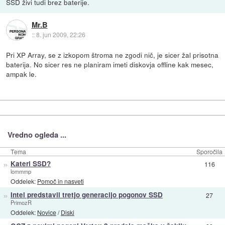
SSD živi tudi brez baterije.
Mr.B
::
8. jun 2009, 22:26
Pri XP Array, se z izkopom štroma ne zgodi nič, je sicer žal prisotna
baterija. No sicer res ne planiram imeti diskovja offline kak mesec,
ampak le.
Vredno ogleda ...
Tema
Sporočila
»
Kateri SSD?
116
lommmp
Oddelek:
Pomoč in nasveti
»
Intel predstavil tretjo generacijo pogonov SSD
27
PrimozR
Oddelek:
Novice
/
Diski