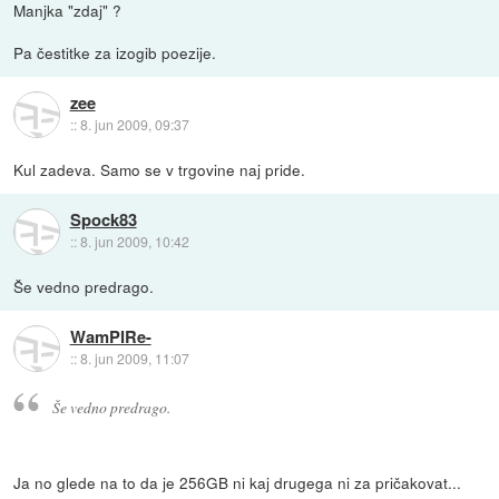
Manjka "zdaj" ?
Pa čestitke za izogib poezije.
zee
::
8. jun 2009, 09:37
Kul zadeva. Samo se v trgovine naj pride.
Spock83
::
8. jun 2009, 10:42
Še vedno predrago.
WamPIRe-
::
8. jun 2009, 11:07
Še vedno predrago.
Ja no glede na to da je 256GB ni kaj drugega ni za pričakovat...