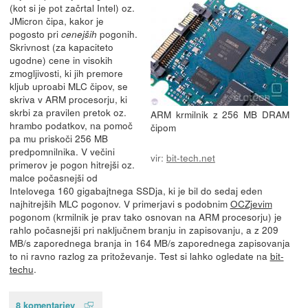
(kot si je pot začrtal Intel) oz.
JMicron čipa, kakor je
pogosto pri
pogonih.
cenejših
Skrivnost (za kapaciteto
ugodne) cene in visokih
zmogljivosti, ki jih premore
kljub uproabi MLC čipov, se
skriva v ARM procesorju, ki
skrbi za pravilen pretok oz.
ARM krmilnik z 256 MB DRAM
hrambo podatkov, na pomoč
čipom
pa mu priskoči 256 MB
predpomnilnika. V večini
vir:
bit-tech.net
primerov je pogon hitrejši oz.
malce počasnejši od
Intelovega 160 gigabajtnega SSDja, ki je bil do sedaj eden
najhitrejših MLC pogonov. V primerjavi s podobnim
OCZjevim
pogonom (krmilnik je prav tako osnovan na ARM procesorju) je
rahlo počasnejši pri naključnem branju in zapisovanju, a z 209
MB/s zaporednega branja in 164 MB/s zaporednega zapisovanja
to ni ravno razlog za pritoževanje. Test si lahko ogledate na
bit-
techu
.
8 komentarjev