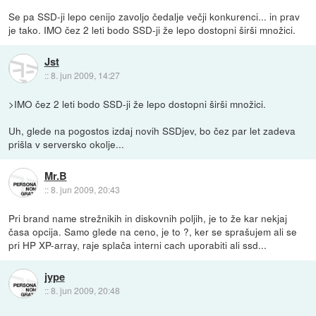
Se pa SSD-ji lepo cenijo zavoljo čedalje večji konkurenci... in prav
je tako. IMO čez 2 leti bodo SSD-ji že lepo dostopni širši množici.
Jst
::
8. jun 2009, 14:27
>IMO čez 2 leti bodo SSD-ji že lepo dostopni širši množici.
Uh, glede na pogostos izdaj novih SSDjev, bo čez par let zadeva
prišla v serversko okolje...
Mr.B
::
8. jun 2009, 20:43
Pri brand name strežnikih in diskovnih poljih, je to že kar nekjaj
časa opcija. Samo glede na ceno, je to ?, ker se sprašujem ali se
pri HP XP-array, raje splača interni cach uporabiti ali ssd...
jype
::
8. jun 2009, 20:48