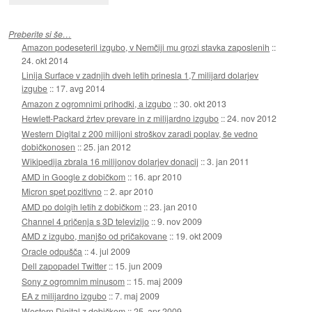
Preberite si še…
Amazon podeseteril izgubo, v Nemčiji mu grozi stavka zaposlenih
::
24. okt 2014
Linija Surface v zadnjih dveh letih prinesla 1,7 milijard dolarjev
izgube
::
17. avg 2014
Amazon z ogromnimi prihodki, a izgubo
::
30. okt 2013
Hewlett-Packard žrtev prevare in z milijardno izgubo
::
24. nov 2012
Western Digital z 200 milijoni stroškov zaradi poplav, še vedno
dobičkonosen
::
25. jan 2012
Wikipedija zbrala 16 milijonov dolarjev donacij
::
3. jan 2011
AMD in Google z dobičkom
::
16. apr 2010
Micron spet pozitivno
::
2. apr 2010
AMD po dolgih letih z dobičkom
::
23. jan 2010
Channel 4 pričenja s 3D televizijo
::
9. nov 2009
AMD z izgubo, manjšo od pričakovane
::
19. okt 2009
Oracle odpušča
::
4. jul 2009
Dell zapopadel Twitter
::
15. jun 2009
Sony z ogromnim minusom
::
15. maj 2009
EA z milijardno izgubo
::
7. maj 2009
Western Digital z dobičkom
::
25. apr 2009