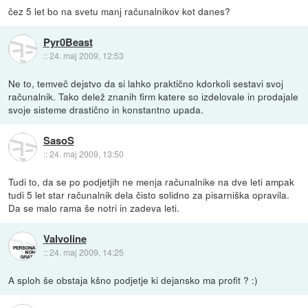
čez 5 let bo na svetu manj računalnikov kot danes?
Pyr0Beast
::
24. maj 2009, 12:53
Ne to, temveč dejstvo da si lahko praktično kdorkoli sestavi svoj
računalnik. Tako delež znanih firm katere so izdelovale in prodajale
svoje sisteme drastično in konstantno upada.
SasoS
::
24. maj 2009, 13:50
Tudi to, da se po podjetjih ne menja računalnike na dve leti ampak
tudi 5 let star računalnik dela čisto solidno za pisarniška opravila.
Da se malo rama še notri in zadeva leti.
Valvoline
::
24. maj 2009, 14:25
A sploh še obstaja kšno podjetje ki dejansko ma profit ? :)