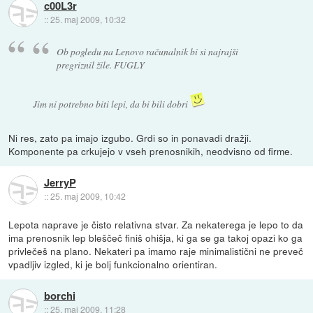
c00L3r
::
25. maj 2009, 10:32
Ob pogledu na Lenovo računalnik bi si najrajši
pregriznil žile. FUGLY
Jim ni potrebno biti lepi, da bi bili dobri
Ni res, zato pa imajo izgubo. Grdi so in ponavadi dražji.
Komponente pa crkujejo v vseh prenosnikih, neodvisno od firme.
JerryP
::
25. maj 2009, 10:42
Lepota naprave je čisto relativna stvar. Za nekaterega je lepo to da
ima prenosnik lep bleščeč finiš ohišja, ki ga se ga takoj opazi ko ga
privlečeš na plano. Nekateri pa imamo raje minimalistični ne preveč
vpadljiv izgled, ki je bolj funkcionalno orientiran.
borchi
::
25. maj 2009, 11:28