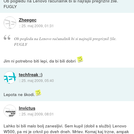
Ob pogledu na Lenovo računalnik bi si najrajši pregriznil žile.
FUGLY
Zheegec
::
25. maj 2009, 01:31
Ob pogledu na Lenovo računalnik bi si najrajši pregriznil žile.
FUGLY
Jim ni potrebno biti lepi, da bi bili dobri
techfreak :)
::
25. maj 2009, 05:40
Lepota ne škodi.
Invictus
::
25. maj 2009, 08:01
Lahko bi bili malo bolj zanesljivi. Sem kupil (dobil s službi) Lenovo
W500, pa mi je crknil po dveh dneh. Mrtev. Komaj kaj trzne, ampak