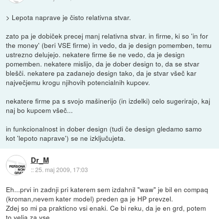
> Lepota naprave je čisto relativna stvar.
zato pa je dobiček precej manj relativna stvar. in firme, ki so 'in for
the money' (beri VSE firme) in vedo, da je design pomemben, temu
ustrezno delujejo. nekatere firme še ne vedo, da je design
pomemben. nekatere mislijo, da je dober design to, da se stvar
blešči. nekatere pa zadanejo design tako, da je stvar všeč kar
največjemu krogu njihovih potencialnih kupcev.
nekatere firme pa s svojo mašinerijo (in izdelki) celo sugerirajo, kaj
naj bo kupcem všeč...
in funkcionalnost in dober design (tudi če design gledamo samo
kot 'lepoto naprave') se ne izključujeta.
Dr_M
::
25. maj 2009, 17:03
Eh...prvi in zadnji pri katerem sem izdahnil "waw" je bil en compaq
(kroman,nevem kater model) preden ga je HP prevzel.
Zdej so mi pa prakticno vsi enaki. Ce bi reku, da je en grd, potem
to velja za vse.