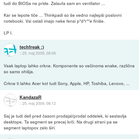
tudi do BIOSa ne pride. Zalaufa sam en ventilator ...
Kar se lepote tiče ... Thinkpadi so še vedno najlepši poslovni
notebooki. Vsi ostali imajo neke fensi p*d*r**e finiše.
LP I.
techfreak :)
::
25. maj 2009, 08:06
Vsak laptop lahko crkne. Komponente so večinoma enake, različna
so samo ohišja.
Crkne ti lahko Acer kot tudi Sony, Apple, HP, Toshiba, Lenovo, ...
KandazaR
::
25. maj 2009, 08:12
Saj je tudi dell pred časom prodajal/prodal oddelek, ki sestavlja
desktope. Ta segment se precej krči. Na drugi strani pa se
segment laptopov zelo širi.