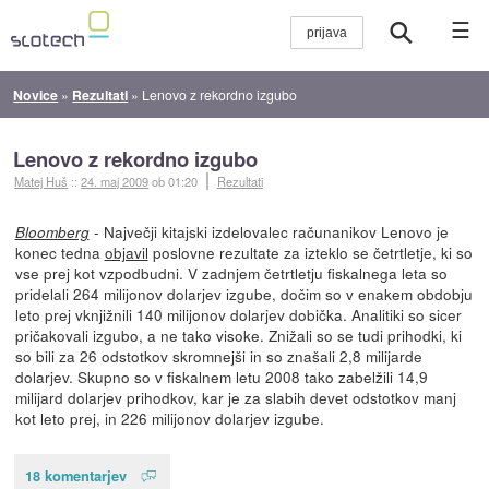
☰
Novice
»
Rezultati
»
Lenovo z rekordno izgubo
Lenovo z rekordno izgubo
Matej Huš
::
24. maj 2009
ob 01:20
Rezultati
- Največji kitajski izdelovalec računanikov Lenovo je
Bloomberg
konec tedna
objavil
poslovne rezultate za izteklo se četrtletje, ki so
vse prej kot vzpodbudni. V zadnjem četrtletju fiskalnega leta so
pridelali 264 milijonov dolarjev izgube, dočim so v enakem obdobju
leto prej vknjižnili 140 milijonov dolarjev dobička. Analitiki so sicer
pričakovali izgubo, a ne tako visoke. Znižali so se tudi prihodki, ki
so bili za 26 odstotkov skromnejši in so znašali 2,8 milijarde
dolarjev. Skupno so v fiskalnem letu 2008 tako zabelžili 14,9
milijard dolarjev prihodkov, kar je za slabih devet odstotkov manj
kot leto prej, in 226 milijonov dolarjev izgube.
18 komentarjev