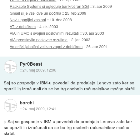
Rackable Systems si ogleduje bankrotiran SGI
::
3. apr 2009
Gmail si je vzel dve uri počitka
::
25. feb 2009
Novi upogljivi zasloni
::
10. dec 2008
ATI z dobičkom
::
4. okt 2003
VIA in UMC s svojimi poslovnimi rezultati
::
30. apr 2003
VIA predstavila poslovne rezultate
::
2. jan 2003
Ameriški jabolčni velikan zopet z dobičkom
::
26. apr 2001
Pyr0Beast
::
24. maj 2009, 12:06
Saj so gospodje v IBM-u povedali da prodajajo Lenovo zato ker so
opazili in izračunali da se bo trg osebnih računalnikov močno skrčil.
borchi
::
24. maj 2009, 12:41
> Saj so gospodje v IBM-u povedali da prodajajo Lenovo zato ker
so opazili in izračunali da se bo trg osebnih računalnikov močno
skrčil.