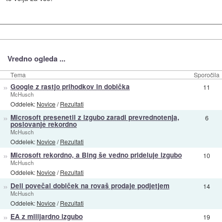
Vredno ogleda ...
Tema
Sporočila
»
Google z rastjo prihodkov in dobička
11
McHusch
Oddelek:
Novice
/
Rezultati
»
Microsoft presenetil z izgubo zaradi prevrednotenja,
6
poslovanje rekordno
McHusch
Oddelek:
Novice
/
Rezultati
»
Microsoft rekordno, a Bing še vedno prideluje izgubo
10
McHusch
Oddelek:
Novice
/
Rezultati
»
Dell povečal dobiček na rovaš prodaje podjetjem
14
McHusch
Oddelek:
Novice
/
Rezultati
»
EA z milijardno izgubo
19