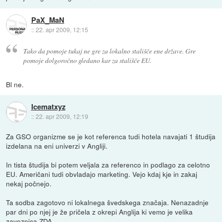
PaX_MaN
::
22. apr 2009, 12:15
Tako da pomoje tukaj ne gre za lokalno stališče ene države. Gre
pomoje dolgoročno gledano kar za stališče EU.
Bl ne.
Icematxyz
::
22. apr 2009, 12:19
Za GSO organizme se je kot referenca tudi hotela navajati 1 študija
izdelana na eni univerzi v Angliji.
In tista študija bi potem veljala za referenco in podlago za celotno
EU. Američani tudi obvladajo marketing. Vejo kdaj kje in zakaj
nekaj počnejo.
Ta sodba zagotovo ni lokalnega švedskega značaja. Nenazadnje
par dni po njej je že pričela z okrepi Anglija ki vemo je velika
zaveznica ZDA.