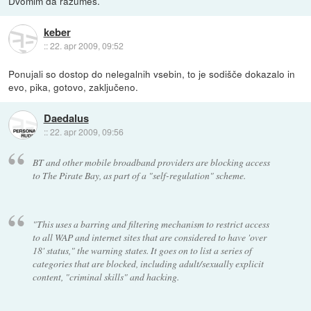
Dvomim da razumeš.
keber
::
22. apr 2009, 09:52
Ponujali so dostop do nelegalnih vsebin, to je sodišče dokazalo in
evo, pika, gotovo, zaključeno.
Daedalus
::
22. apr 2009, 09:56
BT and other mobile broadband providers are blocking access
to The Pirate Bay, as part of a "self-regulation" scheme.
"This uses a barring and filtering mechanism to restrict access
to all WAP and internet sites that are considered to have 'over
18' status," the warning states. It goes on to list a series of
categories that are blocked, including adult/sexually explicit
content, "criminal skills" and hacking.