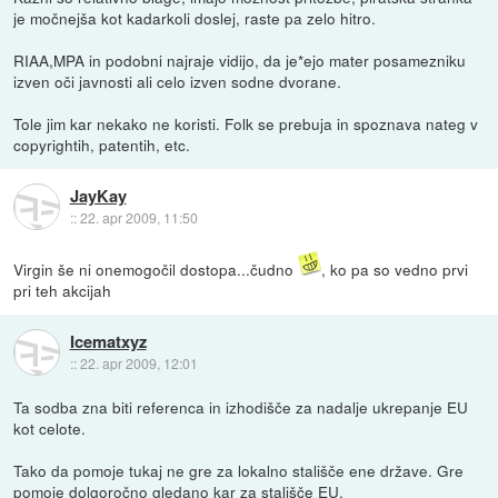
je močnejša kot kadarkoli doslej, raste pa zelo hitro.
RIAA,MPA in podobni najraje vidijo, da je*ejo mater posamezniku
izven oči javnosti ali celo izven sodne dvorane.
Tole jim kar nekako ne koristi. Folk se prebuja in spoznava nateg v
copyrightih, patentih, etc.
JayKay
::
22. apr 2009, 11:50
Virgin še ni onemogočil dostopa...čudno
, ko pa so vedno prvi
pri teh akcijah
Icematxyz
::
22. apr 2009, 12:01
Ta sodba zna biti referenca in izhodišče za nadalje ukrepanje EU
kot celote.
Tako da pomoje tukaj ne gre za lokalno stališče ene države. Gre
pomoje dolgoročno gledano kar za stališče EU.