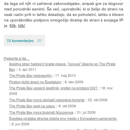
da tega od njih ni zahteval zakonodajalec, ampak gre za dogovor
med ponudniki samimi. Še več, uporabniki, ki si želijo do strani na
vsak način priti in lahko dokažejo, da so polnoletni, lahko s klicem
na uporabniško podporo omogočijo dostop do strani s svojega IP-
ja.
Klik
,
klik!
72 komentarjev
Preberite si še…
Spletna stran hadopi.fr krade pisave, "ponuja" iskanje po The Pirate
Bay
::
4. apr 2011
The Pirate Bay nedosegljiv
::
17. maj 2010
Piratom težki dnevi na Švedskem
::
8. dec 2009
The Pirate Bay ugasnil sledilnik, prešel na protokol DHT
::
18. nov
2009
The Pirate Bay mora izbrisati nelegalne torrente
::
23. okt 2009
The Pirate Bay spet na udaru
::
8. okt 2009
The Pirate Bay mora blokirati Nizozemce
::
31. jul 2009
Švedska piratska stranka dobila eno mesto v Evropskem parlamentu
::
8. jun 2009