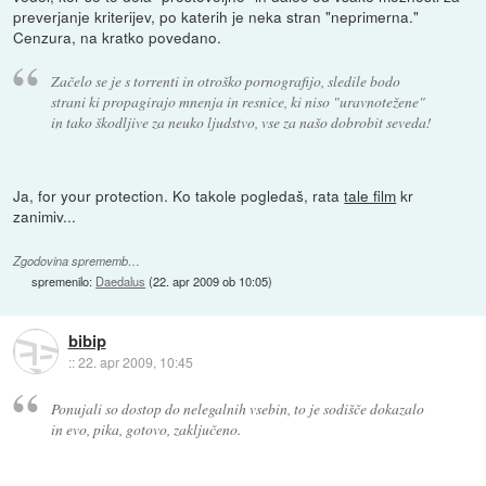
preverjanje kriterijev, po katerih je neka stran "neprimerna."
Cenzura, na kratko povedano.
Začelo se je s torrenti in otroško pornografijo, sledile bodo
strani ki propagirajo mnenja in resnice, ki niso "uravnotežene"
in tako škodljive za neuko ljudstvo, vse za našo dobrobit seveda!
Ja, for your protection. Ko takole pogledaš, rata
tale film
kr
zanimiv...
Zgodovina sprememb…
spremenilo:
Daedalus
(
22. apr 2009 ob 10:05
)
bibip
::
22. apr 2009, 10:45
Ponujali so dostop do nelegalnih vsebin, to je sodišče dokazalo
in evo, pika, gotovo, zaključeno.