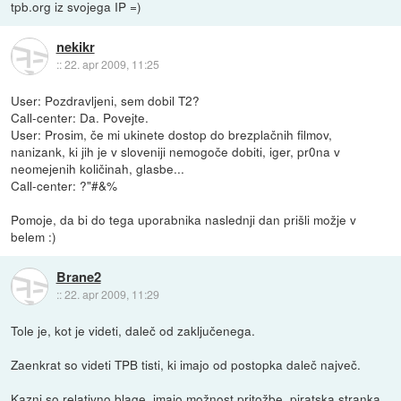
tpb.org iz svojega IP =)
nekikr
::
22. apr 2009, 11:25
User: Pozdravljeni, sem dobil T2?
Call-center: Da. Povejte.
User: Prosim, če mi ukinete dostop do brezplačnih filmov,
nanizank, ki jih je v sloveniji nemogoče dobiti, iger, pr0na v
neomejenih količinah, glasbe...
Call-center: ?"#&%
Pomoje, da bi do tega uporabnika naslednji dan prišli možje v
belem :)
Brane2
::
22. apr 2009, 11:29
Tole je, kot je videti, daleč od zaključenega.
Zaenkrat so videti TPB tisti, ki imajo od postopka daleč največ.
Kazni so relativno blage, imajo možnost pritožbe, piratska stranka