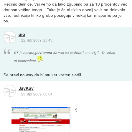
Recimo delnice. Vsi vemo da lako zgubimo pa za 10 procentov več
donosa večina tvega... Tako je če ni riziko dovolj velik bo delovalo
vse, restrikcije ki tko grobo posegajo v nekaj kar ni sporno pa je
bs.
uio
::
22. apr 2009, 23:43
BT je onemogočil
samo
dostop na mobilnih omrežjih. To sploh
ni pomembno
Se pravi no way da bi mu ker kreten sledil.
JayKay
::
23. apr 2009, 00:04
:)