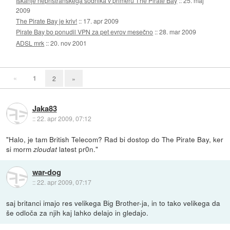
Iskanje nepristranskega sodnika v primeru The Pirate Bay
::
25. maj
2009
The Pirate Bay je kriv!
::
17. apr 2009
Pirate Bay bo ponudil VPN za pet evrov mesečno
::
28. mar 2009
ADSL mrk
::
20. nov 2001
«
1
2
»
Jaka83
::
22. apr 2009, 07:12
"Halo, je tam British Telecom? Rad bi dostop do The Pirate Bay, ker
si morm
latest pr0n."
zloudat
war-dog
::
22. apr 2009, 07:17
saj britanci imajo res velikega Big Brother-ja, in to tako velikega da
še odloča za njih kaj lahko delajo in gledajo.