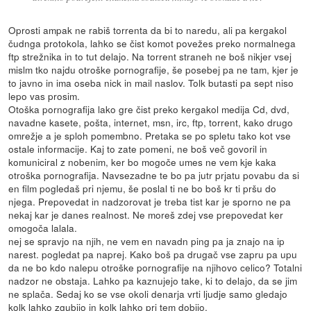
Oprosti ampak ne rabiš torrenta da bi to naredu, ali pa kergakol
čudnga protokola, lahko se čist komot povežes preko normalnega
ftp strežnika in to tut delajo. Na torrent straneh ne boš nikjer vsej
mislm tko najdu otroške pornografije, še posebej pa ne tam, kjer je
to javno in ima oseba nick in mail naslov. Tolk butasti pa sept niso
lepo vas prosim.
Otoška pornografija lako gre čist preko kergakol medija Cd, dvd,
navadne kasete, pošta, internet, msn, irc, ftp, torrent, kako drugo
omrežje a je sploh pomembno. Pretaka se po spletu tako kot vse
ostale informacije. Kaj to zate pomeni, ne boš več govoril in
komuniciral z nobenim, ker bo mogoče umes ne vem kje kaka
otroška pornografija. Navsezadne te bo pa jutr prjatu povabu da si
en film pogledaš pri njemu, še poslal ti ne bo boš kr ti pršu do
njega. Prepovedat in nadzorovat je treba tist kar je sporno ne pa
nekaj kar je danes realnost. Ne moreš zdej vse prepovedat ker
omogoča lalala.
nej se spravjo na njih, ne vem en navadn ping pa ja znajo na ip
narest. pogledat pa naprej. Kako boš pa drugač vse zapru pa upu
da ne bo kdo nalepu otroške pornografije na njihovo celico? Totalni
nadzor ne obstaja. Lahko pa kaznujejo take, ki to delajo, da se jim
ne splača. Sedaj ko se vse okoli denarja vrti ljudje samo gledajo
kolk lahko zgubijo in kolk lahko pri tem dobijo.