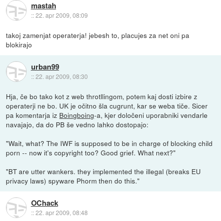
mastah
::
22. apr 2009, 08:09
takoj zamenjat operaterja! jebesh to, placujes za net oni pa
blokirajo
urban99
::
22. apr 2009, 08:30
Hja, če bo tako kot z web throtllingom, potem kaj dosti izbire z
operaterji ne bo. UK je očitno šla cugrunt, kar se weba tiče. Sicer
pa komentarja iz
Boingboing
-a, kjer določeni uporabniki vendarle
navajajo, da do PB še vedno lahko dostopajo:
"Wait, what? The IWF is supposed to be in charge of blocking child
porn -- now it's copyright too? Good grief. What next?"
"BT are utter wankers. they implemented the illegal (breaks EU
privacy laws) spyware Phorm then do this."
OChack
::
22. apr 2009, 08:48