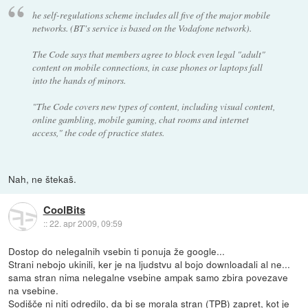
he self-regulations scheme includes all five of the major mobile
networks. (BT's service is based on the Vodafone network).
The Code says that members agree to block even legal "adult"
content on mobile connections, in case phones or laptops fall
into the hands of minors.
"The Code covers new types of content, including visual content,
online gambling, mobile gaming, chat rooms and internet
access," the code of practice states.
Nah, ne štekaš.
CoolBits
::
22. apr 2009, 09:59
Dostop do nelegalnih vsebin ti ponuja že google...
Strani nebojo ukinili, ker je na ljudstvu al bojo downloadali al ne...
sama stran nima nelegalne vsebine ampak samo zbira povezave
na vsebine.
Sodišče ni niti odredilo, da bi se morala stran (TPB) zapret, kot je