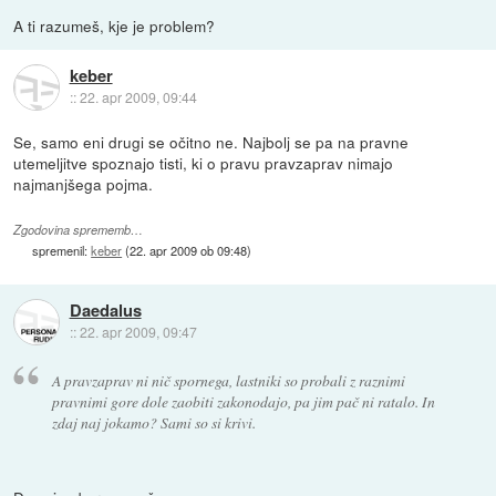
A ti razumeš, kje je problem?
keber
::
22. apr 2009, 09:44
Se, samo eni drugi se očitno ne. Najbolj se pa na pravne
utemeljitve spoznajo tisti, ki o pravu pravzaprav nimajo
najmanjšega pojma.
Zgodovina sprememb…
spremenil:
keber
(
22. apr 2009 ob 09:48
)
Daedalus
::
22. apr 2009, 09:47
A pravzaprav ni nič spornega, lastniki so probali z raznimi
pravnimi gore dole zaobiti zakonodajo, pa jim pač ni ratalo. In
zdaj naj jokamo? Sami so si krivi.