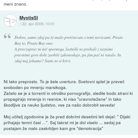
meni znano.
MyotisSI
::
22. apr 2009, 10:01
Dobro, samo zdaj pa že malo pretiravate s temi novicami. Pirate
Bay to, Pirate Bay ono.
A pravzaprav ni nič spornega, lastniki so probali z raznimi
pravnimi gore dole zaobiti zakonodajo, pa jim pač ni ratalo. In
zdaj naj jokamo? Sami so si krivi.
Ni tako preprosto. To je šele uvertura. Svetovni splet je preveč
svoboden po mnenju marsikoga.
Začelo se je s torrenti in otroško pornografijo, sledile bodo strani ki
propagirajo mnenja in resnice, ki niso "uravnotežene" in tako
škodljive za neuko ljudstvo, vse za našo dobrobit seveda!
Moj učitelj zgodovine je že pred dobrimi desetimi leti dejal: " Dijaki
prihajajo temni časi ...". Saj takrat mi je dol viselo ... sedaj pa
postajam že malo zaskrbljen kam gre "demokracija"