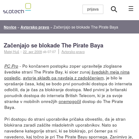
☰
Novice
»
Avtorsko pravo
»
Začenjajo se blokade The Pirate Baya
Začenjajo se blokade The Pirate Baya
Matej Huš
::
22. apr 2009
ob 07:07
Avtorsko pravo
- Po končanem postopku zoper upravitelje zloglasne
PC Pro
švedske strani The Pirate Bay, ki sicer zunaj
švedskih meja nima
posledic
,
avtorje skladb pa navdaja z zadoščenjem
, je bilo le
vprašanje časa, kdaj se bodo prvi ponudniki dostopa do interneta
odločili, da je čas za blokiranje dostopa. Med prvimi je britanski
ponudnik dostopa do interneta British Telecom, ki je za svoje
stranke v mobilnih omrežjih
onemogočil
dostop do The Pirate
Baya.
Pri dostopu do strani uporabnike pričaka obvestilo, da je stran
blokirana zaradi zaščite mladoletnih uporabnikov. Nato so
navedene kategorije strani, ki se blokirajo, pri čemer pa ni
navedeno, kaj točno je pri The Pirate Bayu spornega. Zanimivo je,