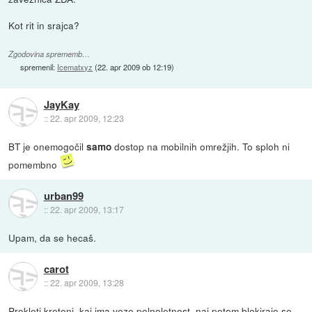
Kot rit in srajca?
Zgodovina sprememb…
spremenil:
Icematxyz
(
22. apr 2009 ob 12:19
)
JayKay
::
22. apr 2009, 12:23
BT je onemogočil
dostop na mobilnih omrežjih. To sploh ni
samo
pomembno
urban99
::
22. apr 2009, 13:17
Upam, da se hecaš.
carot
::
22. apr 2009, 13:28
Prokleti kreteni, kaj ima veze polnoletnost, naj potem blokirajo se