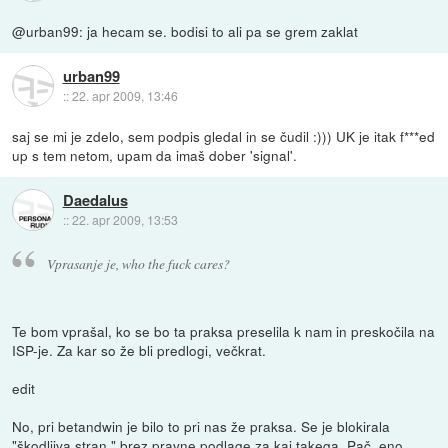
@urban99: ja hecam se. bodisi to ali pa se grem zaklat
urban99
::
22. apr 2009, 13:46
saj se mi je zdelo, sem podpis gledal in se čudil :))) UK je itak f***ed
up s tem netom, upam da imaš dober 'signal'.
Daedalus
::
22. apr 2009, 13:53
Vprasanje je, who the fuck cares?
Te bom vprašal, ko se bo ta praksa preselila k nam in preskočila na
ISP-je. Za kar so že bli predlogi, večkrat.
edit
No, pri betandwin je bilo to pri nas že praksa. Se je blokirala
"škodljiva stran," brez pravne podlage za kaj takega. Pač, eno