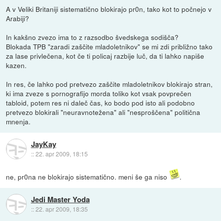
A v Veliki Britaniji sistematično blokirajo pr0n, tako kot to počnejo v
Arabiji?
In kakšno zvezo ima to z razsodbo švedskega sodišča?
Blokada TPB "zaradi zaščite mladoletnikov" se mi zdi približno tako
za lase privlečena, kot če ti policaj razbije luč, da ti lahko napiše
kazen.
In res, če lahko pod pretvezo zaščite mladoletnikov blokirajo stran,
ki ima zveze s pornografijo morda toliko kot vsak povprečen
tabloid, potem res ni daleč čas, ko bodo pod isto ali podobno
pretvezo blokirali "neuravnotežena" ali "nesproščena" politična
mnenja.
JayKay
::
22. apr 2009, 18:15
ne, pr0na ne blokirajo sistematično. meni še ga niso
.
Jedi Master Yoda
::
22. apr 2009, 18:35