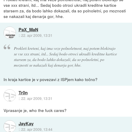
vse xxx strani, itd... Sedaj bodo otroci ukradli kreditne kartice
starsem za, da bodo lahko dokazali, da so polnoletni, po moznosti
se nakazali kaj denarja gor, hhe.
PaX_MaN
::
22. apr 2009, 13:31
Prokleti kreteni, kaj ima veze polnoletnost, naj potem blokirajo
se vse xxx strani, itd... Sedaj bodo otroci ukradli kreditne kartice
starsem za, da bodo lahko dokazali, da so polnoletni, po
moznosti se nakazali kaj denarja gor, hhe.
In kraja kartice je v povezavi z ISPjem kako točno?
Tr0n
::
22. apr 2009, 13:31
Vprasanje je, who the fuck cares?
JayKay
::
22. apr 2009, 13:44