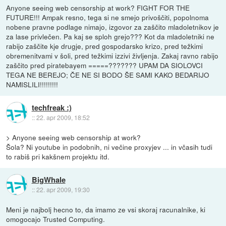
Anyone seeing web censorship at work? FIGHT FOR THE
FUTURE!!! Ampak resno, tega si ne smejo privoščiti, popolnoma
nobene pravne podlage nimajo, izgovor za zaščito mladoletnikov je
za lase privlečen. Pa kaj se sploh grejo??? Kot da mladoletniki ne
rabijo zaščite kje drugje, pred gospodarsko krizo, pred težkimi
obremenitvami v šoli, pred težkimi izzivi življenja. Zakaj ravno rabijo
zaščito pred piratebayem =====??????? UPAM DA SIOLOVCI
TEGA NE BEREJO; ČE NE SI BODO ŠE SAMI KAKO BEDARIJO
NAMISLILI!!!!!!!!!
techfreak :)
::
22. apr 2009, 18:52
> Anyone seeing web censorship at work?
Šola? Ni youtube in podobnih, ni večine proxyjev ... in včasih tudi
to rabiš pri kakšnem projektu itd.
BigWhale
::
22. apr 2009, 19:30
Meni je najbolj hecno to, da imamo ze vsi skoraj racunalnike, ki
omogocajo Trusted Computing.