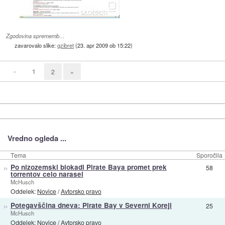
Zgodovina sprememb…
zavarovalo slike:
gzibret
(
23. apr 2009 ob 15:22
)
«
1
2
»
Vredno ogleda ...
Tema
Sporočila
»
Po nizozemski blokadi Pirate Baya promet prek
58
torrentov celo narasel
McHusch
Oddelek:
Novice
/
Avtorsko pravo
»
Potegavščina dneva: Pirate Bay v Severni Koreji
25
McHusch
Oddelek:
Novice
/
Avtorsko pravo