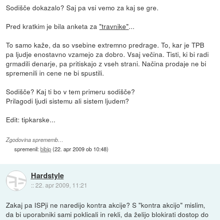
Sodišče dokazalo? Saj pa vsi vemo za kaj se gre.
Pred kratkim je bila anketa za
"travnike"
...
To samo kaže, da so vsebine extremno predrage. To, kar je TPB
pa ljudje enostavno vzamejo za dobro. Vsaj večina. Tisti, ki bi radi
grmadili denarje, pa pritiskajo z vseh strani. Načina prodaje ne bi
spremenili in cene ne bi spustili.
Sodišče? Kaj ti bo v tem primeru sodišče?
Prilagodi ljudi sistemu ali sistem ljudem?
Edit: tipkarske...
Zgodovina sprememb…
spremenil:
bibip
(
22. apr 2009 ob 10:48
)
Hardstyle
::
22. apr 2009, 11:21
Zakaj pa ISPji ne naredijo kontra akcije? S "kontra akcijo" mislim,
da bi uporabniki sami poklicali in rekli, da želijo blokirati dostop do