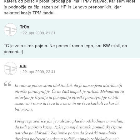
Katera od plošč v prosti prodaji pa ima TPM? Največ, kar sem videl
je podnožje za čip, razen pri HP in Lenovo prenosnikih, kjer
nekateri imajo TPM modul.
Tr0n
::
22. apr 2009, 21:31
TC je zelo sirok pojem. Ne pomeni ravno tega, kar BW misli, da
pomeni. :)
uio
::
22. apr 2009, 23:41
In zato se potem stran blokira kot, da je namenjena distribuciji
otroške pornografije. Če ne čutš ampak je razlika. Mehanizmi za
ustavljanje širjenja in ponujanja otroške pornografije so bili
zasnovani samo in le za ta nemen in ne še za karkoli za kar bi
bili možni.
Poleg tega sodišče jim je naložilo plačilo odškodnine in mislim,
da tudi zaporno kazen. Iz kje pa naj britanski ponudniki črpajo
potrebo po blokadi? Zanimivo potem da Švedski ponudniki
direktno podrejeni enakemu sodišču nimajo te blokade a ne?