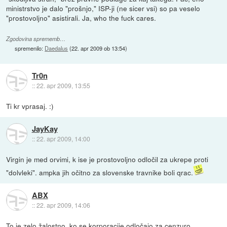
ministrstvo je dalo "prošnjo," ISP-ji (ne sicer vsi) so pa veselo
"prostovoljno" asistirali. Ja, who the fuck cares.
Zgodovina sprememb…
spremenilo:
Daedalus
(
22. apr 2009 ob 13:54
)
Tr0n
::
22. apr 2009, 13:55
Ti kr vprasaj. :)
JayKay
::
22. apr 2009, 14:00
Virgin je med orvimi, k ise je prostovoljno odločil za ukrepe proti
"dolvleki". ampka jih očitno za slovenske travnike boli qrac.
ABX
::
22. apr 2009, 14:06
To je zelo žalostno, ko se korporacije odločajo za cenzuro