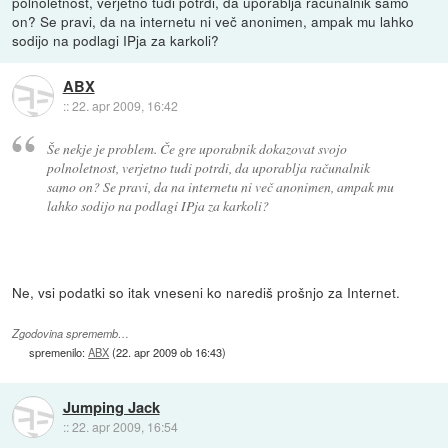
polnoletnost, verjetno tudi potrdi, da uporablja računalnik samo
on? Se pravi, da na internetu ni več anonimen, ampak mu lahko
sodijo na podlagi IPja za karkoli?
ABX
::
22. apr 2009, 16:42
Še nekje je problem. Če gre uporabnik dokazovat svojo
polnoletnost, verjetno tudi potrdi, da uporablja računalnik
samo on? Se pravi, da na internetu ni več anonimen, ampak mu
lahko sodijo na podlagi IPja za karkoli?
Ne, vsi podatki so itak vneseni ko narediš prošnjo za Internet.
Zgodovina sprememb…
spremenilo:
ABX
(
22. apr 2009 ob 16:43
)
Jumping Jack
::
22. apr 2009, 16:54