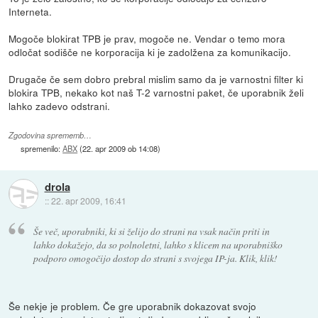
Interneta.
Mogoče blokirat TPB je prav, mogoče ne. Vendar o temo mora
odločat sodišče ne korporacija ki je zadolžena za komunikacijo.
Drugače če sem dobro prebral mislim samo da je varnostni filter ki
blokira TPB, nekako kot naš T-2 varnostni paket, če uporabnik želi
lahko zadevo odstrani.
Zgodovina sprememb…
spremenilo:
ABX
(
22. apr 2009 ob 14:08
)
drola
::
22. apr 2009, 16:41
Še več, uporabniki, ki si želijo do strani na vsak način priti in
lahko dokažejo, da so polnoletni, lahko s klicem na uporabniško
podporo omogočijo dostop do strani s svojega IP-ja. Klik, klik!
Še nekje je problem. Če gre uporabnik dokazovat svojo