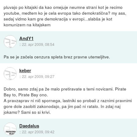
pluvajo po kitajski da kao omejuje neumne strani kot je recimo
youtube, medtem ko je cela evropa tako demokratična? my ass,
sedaj vidmo kam gre demokracija v evropi...slabša je kot
komunizem na kitajskem
AndY1
::
22. apr 2009, 08:54
Pa se je začela cenzura spleta brez pravne utemeljitve.
keber
::
22. apr 2009, 09:27
Dobro, samo zdaj pa že malo pretiravate s temi novicami. Pirate
Bay to, Pirate Bay ono.
A pravzaprav ni nič spornega, lastniki so probali z raznimi pravnimi
gore dole zaobiti zakonodajo, pa jim pač ni ratalo. In zdaj naj
jokamo? Sami so si krivi.
Daedalus
::
22. apr 2009, 09:42