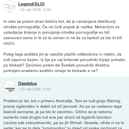
Legend(SLO)
::
22. apr 2009, 10:02
In zato se potem stran blokira kot, da je namenjena distribuciji
otroške pornografije. Če ne čutš ampak je razlika. Mehanizmi za
ustavljanje širjenja in ponujanja otroške pornografije so bili
zasnovani samo in le za ta nemen in ne še za karkoli za kar bi bili
možni.
Poleg tega sodišče jim je naložilo plačilo odškodnine in mislim, da
tudi zaporno kazen. Iz kje pa naj britanski ponudniki črpajo potrebo
po blokadi? Zanimivo potem da Švedski ponudniki direktno
podrejeni enakemu sodišču nimajo te blokade a ne?
Daedalus
::
22. apr 2009, 10:03
Problem je isti, kot v primeru Avstralije. Tam se tudi grejo filtering,
precej vigilantsko in daleč od oči javnosti. Ko pa so nedavno tega
leaknili sezname, je pa blo kr zanimivo. Očitno se je nekomu
zamerilo med drugim tud ene par strani od legalnih biznisov
(recimo kak zobozdravnik), pa so jih filtrirali. Seveda, nihče ni za to
vedel, ker se to dela "prostovoljno" in daleč od vsake možnosti za