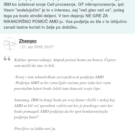
IBM bo izdeloval svoje Cell procesorje, GF mikroprocesorje, ipd.
Vsem "sodelujočim" je to v interesu, saj "več glav več ve", poleg
tega pa bodo stroški deljeni. V tem dejanju NE GRE ZA
NIKAKORŠNO POMOČ AMD-ju. Vsa podjetja so šla v to izključno
zaradi lastne koristi in želje po dobičku.
Zheegec
::
21. apr 2009, 20:07
Kakšno sprenevedanje. Ampak počasi bomo na koncu. Čeprav
sem mislil da smo že bili.
-Torej v tem tehnološkem zavezništvu ni podjetja AMD.
-Podjetju AMD se bo izstavljalo račune prav tako kot vsem
preostalim kateri bodo želeli tam štancati svoje čipe.
Samsung, IBM in drugi bodo pa svoj denar vložili v nekaj kaj
AMD ni bil več sposoben vzdrževati ker je predrago zato ker
bodo pomagali AMD podjetju da bo spet konkurenčnejše
podjetju Intel?
Pravljice za lahko noč ja.