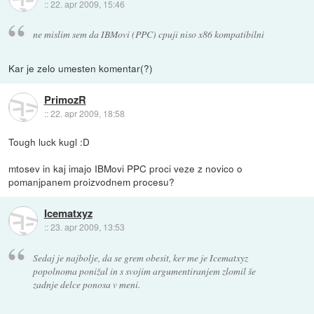
::
22. apr 2009, 15:46
ne mislim sem da IBMovi (PPC) cpuji niso x86 kompatibilni
Kar je zelo umesten komentar(?)
PrimozR
::
22. apr 2009, 18:58
Tough luck kugl :D
mtosev in kaj imajo IBMovi PPC proci veze z novico o
pomanjpanem proizvodnem procesu?
Icematxyz
::
23. apr 2009, 13:53
Sedaj je najbolje, da se grem obesit, ker me je Icematxyz
popolnoma ponižal in s svojim argumentiranjem zlomil še
zadnje delce ponosa v meni.