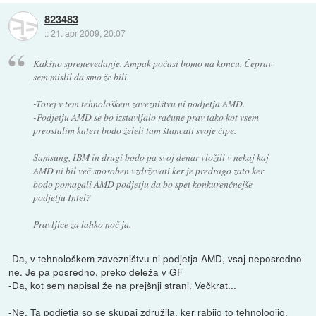
823483
::
21. apr 2009, 20:07
Kakšno sprenevedanje. Ampak počasi bomo na koncu. Čeprav
sem mislil da smo že bili.
-Torej v tem tehnološkem zavezništvu ni podjetja AMD.
-Podjetju AMD se bo izstavljalo račune prav tako kot vsem
preostalim kateri bodo želeli tam štancati svoje čipe.
Samsung, IBM in drugi bodo pa svoj denar vložili v nekaj kaj
AMD ni bil več sposoben vzdrževati ker je predrago zato ker
bodo pomagali AMD podjetju da bo spet konkurenčnejše
podjetju Intel?
Pravljice za lahko noč ja.
-Da, v tehnološkem zavezništvu ni podjetja AMD, vsaj neposredno
ne. Je pa posredno, preko deleža v GF
-Da, kot sem napisal že na prejšnji strani. Večkrat...
-Ne. Ta podjetja so se skupaj združila, ker rabijo to tehnologijo.