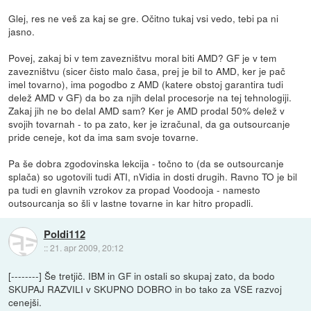
Glej, res ne veš za kaj se gre. Očitno tukaj vsi vedo, tebi pa ni
jasno.
Povej, zakaj bi v tem zavezništvu moral biti AMD? GF je v tem
zavezništvu (sicer čisto malo časa, prej je bil to AMD, ker je pač
imel tovarno), ima pogodbo z AMD (katere obstoj garantira tudi
delež AMD v GF) da bo za njih delal procesorje na tej tehnologiji.
Zakaj jih ne bo delal AMD sam? Ker je AMD prodal 50% delež v
svojih tovarnah - to pa zato, ker je izračunal, da ga outsourcanje
pride ceneje, kot da ima sam svoje tovarne.
Pa še dobra zgodovinska lekcija - točno to (da se outsourcanje
splača) so ugotovili tudi ATI, nVidia in dosti drugih. Ravno TO je bil
pa tudi en glavnih vzrokov za propad Voodooja - namesto
outsourcanja so šli v lastne tovarne in kar hitro propadli.
Poldi112
::
21. apr 2009, 20:12
[--------] Še tretjič. IBM in GF in ostali so skupaj zato, da bodo
SKUPAJ RAZVILI v SKUPNO DOBRO in bo tako za VSE razvoj
cenejši.