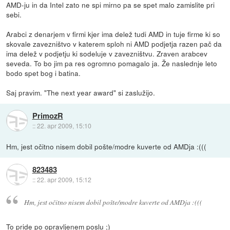
AMD-ju in da Intel zato ne spi mirno pa se spet malo zamislite pri
sebi.
Arabci z denarjem v firmi kjer ima delež tudi AMD in tuje firme ki so
skovale zavezništvo v katerem sploh ni AMD podjetja razen pač da
ima delež v podjetju ki sodeluje v zavezništvu. Zraven arabcev
seveda. To bo jim pa res ogromno pomagalo ja. Že naslednje leto
bodo spet bog i batina.
Saj pravim. "The next year award" si zaslužijo.
PrimozR
::
22. apr 2009, 15:10
Hm, jest očitno nisem dobil pošte/modre kuverte od AMDja :(((
823483
::
22. apr 2009, 15:12
Hm, jest očitno nisem dobil pošte/modre kuverte od AMDja :(((
To pride po opravljenem poslu ;)