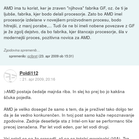
AMD ima tu korist, ker je zraven "njihova" fabrika GF, oz. če ti je
ljubše, fabrika, kjer bodo delali procesorje. Zato bo AMD imel
procesorje izdelane v novejšem proizvodnem procesu, bodo
hitrejši, z manj porabe,... Tudi če ne bi imeli nobene povezave z GF
je že zgolj dejstvo, da bo fabrika, kjer štancajo procesorje, šla v
modernejši proces, pozitivna novica za AMD.
Zgodovina sprememb…
spremenilo:
gzibret
(
23. apr 2009 ob 15:31
)
Poldi112
::
21. apr 2009, 20:16
>AMD postaja čedalje majnša riba. In slej ko prej bo jo kakšna
ščuka pojedla.
AMD je veliko dosegel že samo s tem, da je preživel tako dolgo ter
da je še vedno konkurenčen. In tvoj post samo kaže nepoznavanje
zgodovine. Zadnje desetletje sta z Intel-om kar se performanc tiče
precej izenačena. Par let vodi eden, par let vodi drugi.
Vsi ostali so pa že propadli, ali pa so totalni marginalci (VIA). Trg