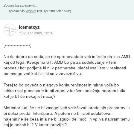
Zgodovina sprememb…
spremenilo:
gzibret
(
23. apr 2009 ob 15:32
)
Icematxyz
::
22. apr 2009, 12:10
[-----------------]
No še dobro da sedaj se ne sprenevedate več in trdite da ima AMD
kaj od tega. Kvečjemu GF. AMD bo pa za sodelovanje v tem
procesu kot podjetje ki ni v partnerstvu plačal vsaj isto v realnosti
pa mnogo več kot tisti ki so v zavezništvu.
Torej to bo povečalo njegovo konkurenčnost in mirne volje bo
lahko risal procesorje in bil zopet v takšem položaju napram Intlu
kot je bil še nekaj let nazaj?
Mercator tudi če ne bi zmogel več vzdrževati prodajnih prostorov in
bi delež prodal Interšparu. A potem ne bi rabil odplačevati
najemnine še česa in a ne bi izgubil del moči in vpliva napram temu
kaj je nekoč bil? V kateri pravljici?