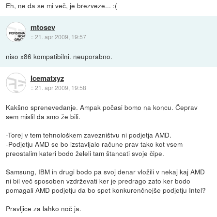
Eh, ne da se mi več, je brezveze... :(
mtosev
::
21. apr 2009, 19:57
niso x86 kompatibilni. neuporabno.
Icematxyz
::
21. apr 2009, 19:58
Kakšno sprenevedanje. Ampak počasi bomo na koncu. Čeprav
sem mislil da smo že bili.
-Torej v tem tehnološkem zavezništvu ni podjetja AMD.
-Podjetju AMD se bo izstavljalo račune prav tako kot vsem
preostalim kateri bodo želeli tam štancati svoje čipe.
Samsung, IBM in drugi bodo pa svoj denar vložili v nekaj kaj AMD
ni bil več sposoben vzdrževati ker je predrago zato ker bodo
pomagali AMD podjetju da bo spet konkurenčnejše podjetju Intel?
Pravljice za lahko noč ja.