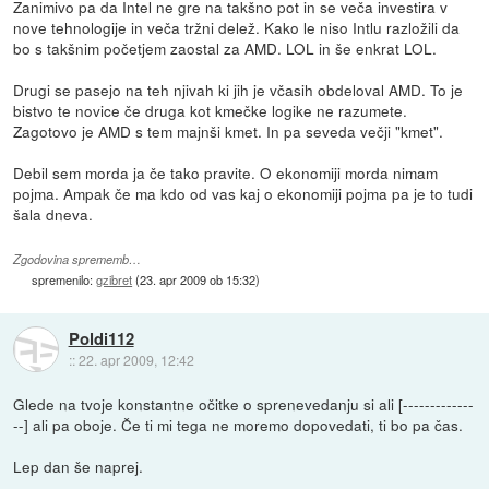
Zanimivo pa da Intel ne gre na takšno pot in se veča investira v
nove tehnologije in veča tržni delež. Kako le niso Intlu razložili da
bo s takšnim početjem zaostal za AMD. LOL in še enkrat LOL.
Drugi se pasejo na teh njivah ki jih je včasih obdeloval AMD. To je
bistvo te novice če druga kot kmečke logike ne razumete.
Zagotovo je AMD s tem majnši kmet. In pa seveda večji "kmet".
Debil sem morda ja če tako pravite. O ekonomiji morda nimam
pojma. Ampak če ma kdo od vas kaj o ekonomiji pojma pa je to tudi
šala dneva.
Zgodovina sprememb…
spremenilo:
gzibret
(
23. apr 2009 ob 15:32
)
Poldi112
::
22. apr 2009, 12:42
Glede na tvoje konstantne očitke o sprenevedanju si ali [-------------
--] ali pa oboje. Če ti mi tega ne moremo dopovedati, ti bo pa čas.
Lep dan še naprej.