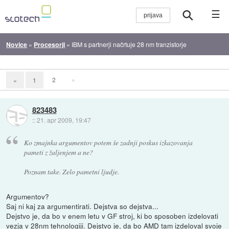
☰
Novice
»
Procesorji
»
IBM s partnerji načrtuje 28 nm tranzistorje
2
»
«
1
823483
::
21. apr 2009, 19:47
Ko zmajnka argumentov potem še zadnji poskus izkazovanja
pameti z žaljenjem a ne?
Poznam take. Zelo pametni ljudje.
Argumentov?
Saj ni kaj za argumentirati. Dejstva so dejstva...
Dejstvo je, da bo v enem letu v GF stroj, ki bo sposoben izdelovati
vezja v 28nm tehnologiji. Dejstvo je, da bo AMD tam izdeloval svoje