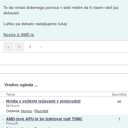
To da nimaš dobenega ponosa v sebi mislim da ti nisem rabil jaz
dokazati.
Lahko pa debato nadaljujemo tukaj:
Novice iz AMD-ja
2
»
«
1
Vredno ogleda ...
Tema
Sporočila
»
Nvidia z velikimi težavami v proizvodnji
46
McHusch
Oddelek:
Novice
/
Rezultati
»
AMD-jeve APU-je bo izdeloval tudi TSMC
7
PrimozR