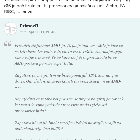
x86 je pač brutalen. In procesorjev na splošno tudi. Alpha, PA-
RISC, ... mrtvo.
PrimozR
::
21. apr 2009, 22:43
Prizadeti ste fanboyi AMD-ja. To pa je tudi vse. AMD je tako ko
en Istrabenz. Do vrata v dreku. In vse te rešitve mu zmajnšujejo
samo veljavo in moč. Še bo kar nekaj časa preteklo da bo se
AMD postavil po robu zopet Intlu.
Zagotovo pa mu pri tem ne bodo pomagali IBM, Samsung in
drugi. Oni gledajo na svoje koristi pri vsem skupaj in ne AMD-
jeve.
Nenazadnej če je tako kot pravite vse preprosto zakaj pa AMD ki
kot vemo še samo načrtuje procesorje ne da izdelovati
procesorjev Intlu?
Zagotovo bi mu jih Intel z veseljem izdelal na svojih strojih pa
tudi tehnologijo ima boljšo?