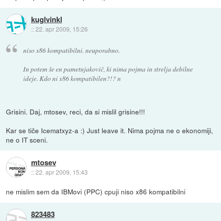
kuglvinkl
::
22. apr 2009, 15:26
niso x86 kompatibilni. neuporabno.
In potem še en pametnjakovič, ki nima pojma in strelja debilne
ideje. Kdo ni x86 kompatibilen?!? n
Grisini. Daj, mtosev, reci, da si mislil grisine!!!
Kar se tiče Icematxyz-a :) Just leave it. Nima pojma ne o ekonomiji,
ne o IT sceni.
mtosev
::
22. apr 2009, 15:43
ne mislim sem da IBMovi (PPC) cpuji niso x86 kompatibilni
823483