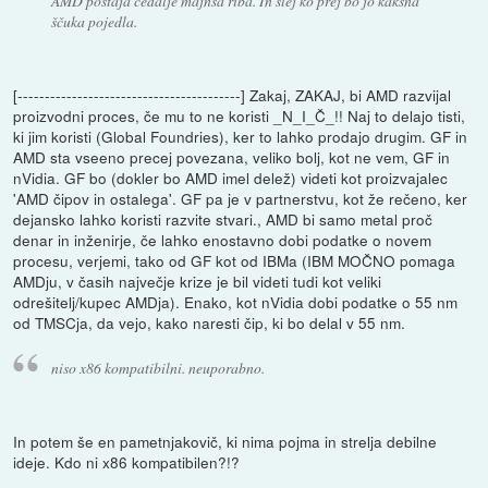
AMD postaja čedalje majnša riba. In slej ko prej bo jo kakšna
ščuka pojedla.
[-----------------------------------------] Zakaj, ZAKAJ, bi AMD razvijal
proizvodni proces, če mu to ne koristi _N_I_Č_!! Naj to delajo tisti,
ki jim koristi (Global Foundries), ker to lahko prodajo drugim. GF in
AMD sta vseeno precej povezana, veliko bolj, kot ne vem, GF in
nVidia. GF bo (dokler bo AMD imel delež) videti kot proizvajalec
'AMD čipov in ostalega'. GF pa je v partnerstvu, kot že rečeno, ker
dejansko lahko koristi razvite stvari., AMD bi samo metal proč
denar in inženirje, če lahko enostavno dobi podatke o novem
procesu, verjemi, tako od GF kot od IBMa (IBM MOČNO pomaga
AMDju, v časih največje krize je bil videti tudi kot veliki
odrešitelj/kupec AMDja). Enako, kot nVidia dobi podatke o 55 nm
od TMSCja, da vejo, kako naresti čip, ki bo delal v 55 nm.
niso x86 kompatibilni. neuporabno.
In potem še en pametnjakovič, ki nima pojma in strelja debilne
ideje. Kdo ni x86 kompatibilen?!?