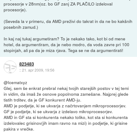
procesorje v 28nm(oz. bo GF zanj ZA PLAČILO izdeloval
procesorje).
(Seveda la v primeru, da AMD preživi do takrat in da ne bo kakšnih
posebnih zamud.)
In kaj naj tukaj argumetiram? To je nekako tako, kot bi od mene
hotel, da argumentiram, da je nebo modro, da voda zavre pri 100
stopinjah, ali pa da je miza rjava. Tega se ne da argumentirati!
823483
::
21. apr 2009, 19:56
@Icematxyz
Glej, sem še enkrat prebral nekaj tvojih starejših postov v tej temi
in vidim, da imaš že osnove popolnoma zamešane. Najprej glede
tistih trditev, da je GF konkurent AMD-ju.
AMD je podjetje, ki se ukvarja z načrtovanjem mikroprocesorjev.
GF je podjetje, ki se ukvarja z izdelavo mikroprocesorjev.
AMD in GF sta si konkurenta nekako toliko, kot sta si konkurenta
izdelovalec grisinov(jih imam ravno na mizi) in podjetje, ki grisine
pakira v vrečke.