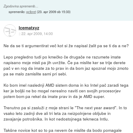
Zgodovina sprememb…
spremenilo:
gzibret
(
23. apr 2009 ob 15:33
)
Icematxyz
::
22. apr 2009, 14:00
Ne da se ti argumentirat več kot si že napisal žalit pa se ti da a ne?
Lepo pregledno tudi po kmečko če drugače ne razumete imate
napisano moje misli pa jih uvržite. Če pa mislite ker se trije derete
pač v en rog da imate za to prav in da bom jaz spoznal mojo zmoto
pa se malo zamislite sami pri sebi.
Ko bom imel naslednji AMD sistem doma in ko Intel pač zaradi tega
ker je boljši ne bo mogel nerealno naviti cen svojih procesorjev
potem bom pa rekel da imate prav in da je AMD super.
Trenutno pa si zasluži z moje strani le "The next year award". In to
vsako leto zadnji dve ali tri leta za neizpolnjene obljube in
zavajanje potrošnika. In kot nedostojnega tekmeca Intlu.
Takšne novice kot so to pa nevem če mislite da bodo pomagale