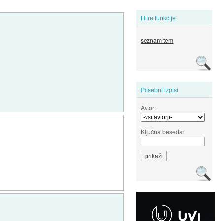
Hitre funkcije
seznam tem
Posebni izpisi
Avtor:
Ključna beseda: