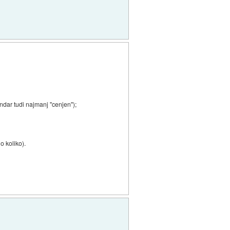
endar tudi najmanj "cenjen");
o koliko).