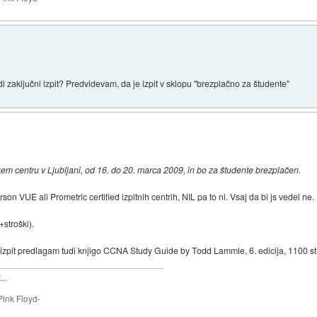
 zaključni izpit? Predvidevam, da je izpit v sklopu "brezplačno za študente"
 centru v Ljubljani, od 16. do 20. marca 2009, in bo za študente brezplačen.
arson VUE ali Prometric certified izpitnih centrih, NIL pa to ni. Vsaj da bi js vedel ne
+stroški).
a izpit predlagam tudi knjigo CCNA Study Guide by Todd Lammle, 6. edicija, 1100 st
..
Pink Floyd-