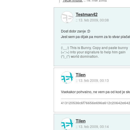
Testman42
::
13. feb 2009, 00:08
Dost dobr zanje :D
Jest sem pa dijak pa morm za to stvar plača
(\__/) This is Bunny. Copy and paste bunny
(='.'=) into your signature to help him gain
(")_(") world domination.
Tilen
::
13. feb 2009, 00:13
Vsekakor pohvalno, ne vem pa od kod je sk
413120536c6f76656e696a612c20642e64
Tilen
::
13. feb 2009, 00:14