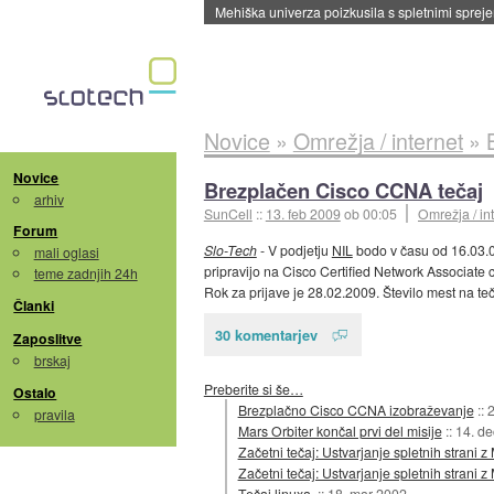
Evropska vesoljska agencija razvija svojo rak
Novice
»
Omrežja / internet
»
Novice
Brezplačen Cisco CCNA tečaj
arhiv
SunCell
::
13. feb 2009
ob 00:05
Omrežja / in
Forum
Slo-Tech
- V podjetju
NIL
bodo v času od 16.03.0
mali oglasi
pripravijo na Cisco Certified Network Associate ce
teme zadnjih 24h
Rok za prijave je 28.02.2009. Število mest na t
Članki
30 komentarjev
Zaposlitve
brskaj
Preberite si še…
Ostalo
Brezplačno Cisco CCNA izobraževanje
::
2
pravila
Mars Orbiter končal prvi del misije
::
14. d
Začetni tečaj: Ustvarjanje spletnih strani
Začetni tečaj: Ustvarjanje spletnih strani
Tečaj linuxa.
::
18. mar 2002