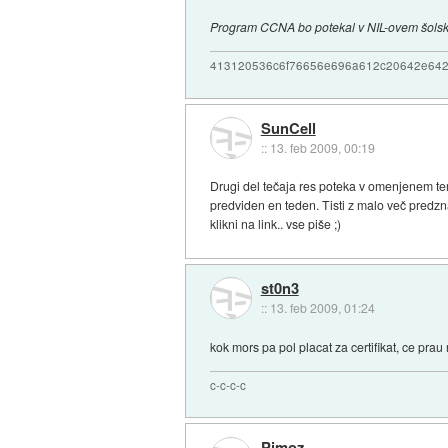
Program CCNA bo potekal v NIL-ovem šolskem
413120536c6f76656e696a612c20642e64
SunCell
::
13. feb 2009, 00:19
Drugi del tečaja res poteka v omenjenem ter
predviden en teden. Tisti z malo več predznanj
klikni na link.. vse piše ;)
st0n3
::
13. feb 2009, 01:24
kok mors pa pol placat za certifikat, ce pra
c-c-c-c
Pimoz