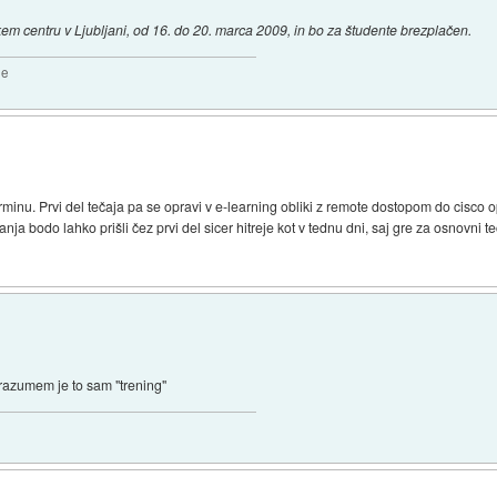
 centru v Ljubljani, od 16. do 20. marca 2009, in bo za študente brezplačen.
2e
minu. Prvi del tečaja pa se opravi v e-learning obliki z remote dostopom do cisco 
a bodo lahko prišli čez prvi del sicer hitreje kot v tednu dni, saj gre za osnovni teča
u razumem je to sam "trening"