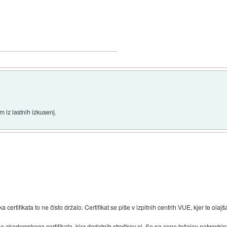
m iz lastnih izkusenj.
a certifikata to ne čisto držalo. Certifikat se piše v izpitnih centrih VUE, kjer te olajš
je akademskega certifikata, kjer dodatnih stroškov ni. Se pa cene tečajev networkin