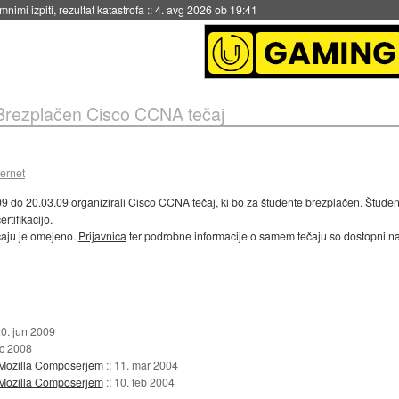
eto za večkratno uporabo
::
4. avg 2026 ob 19:41
Brezplačen Cisco CCNA tečaj
ternet
9 do 20.03.09 organizirali
Cisco CCNA tečaj
, ki bo za študente brezplačen. Štude
rtifikacijo.
ečaju je omejeno.
Prijavnica
ter podrobne informacije o samem tečaju so dostopni n
0. jun 2009
ec 2008
 z Mozilla Composerjem
::
11. mar 2004
 z Mozilla Composerjem
::
10. feb 2004