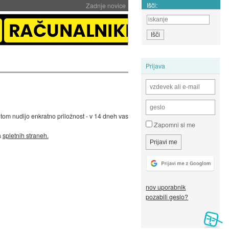
Išči:
Zadnje novice
Prijava
ntom nudijo enkratno priložnost - v 14 dneh vas
Zapomni si me
a
spletnih straneh.
nov uporabnik
pozabili geslo?