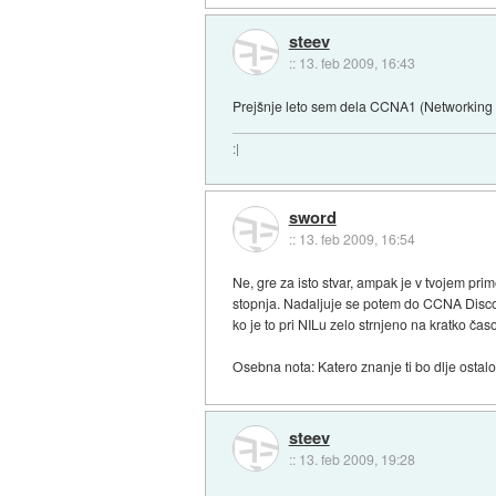
steev
::
13. feb 2009, 16:43
Prejšnje leto sem dela CCNA1 (Networking f
:|
sword
::
13. feb 2009, 16:54
Ne, gre za isto stvar, ampak je v tvojem pri
stopnja. Nadaljuje se potem do CCNA Discov
ko je to pri NILu zelo strnjeno na kratko ča
Osebna nota: Katero znanje ti bo dlje ostalo 
steev
::
13. feb 2009, 19:28