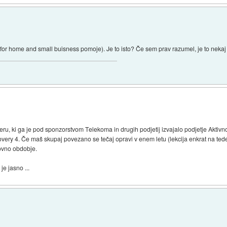
or home and small buisness pomoje). Je to isto? Če sem prav razumel, je to nekaj 
meru, ki ga je pod sponzorstvom Telekoma in drugih podjetij izvajalo podjetje Aktivno
ery 4. Če maš skupaj povezano se tečaj opravi v enem letu (lekcija enkrat na tede
sovno obdobje.
je jasno ...