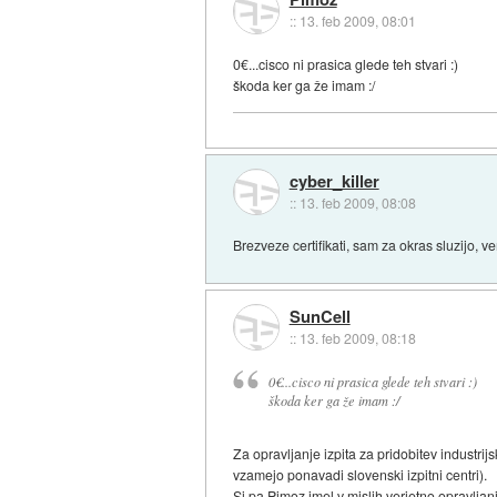
::
13. feb 2009, 08:01
0€...cisco ni prasica glede teh stvari :)
škoda ker ga že imam :/
cyber_killer
::
13. feb 2009, 08:08
Brezveze certifikati, sam za okras sluzijo, ve
SunCell
::
13. feb 2009, 08:18
0€...cisco ni prasica glede teh stvari :)
škoda ker ga že imam :/
Za opravljanje izpita za pridobitev industrijsk
vzamejo ponavadi slovenski izpitni centri).
Si pa Pimoz imel v mislih verjetno opravljan