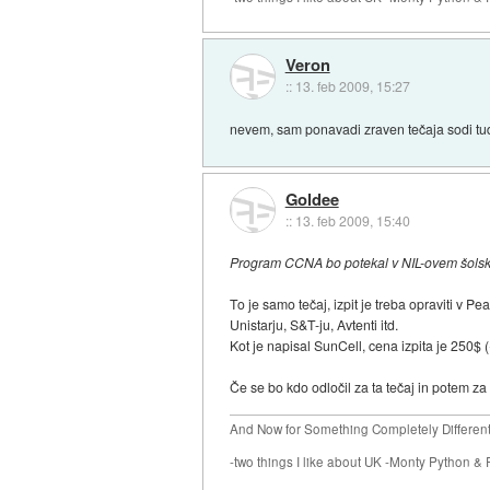
Veron
::
13. feb 2009, 15:27
nevem, sam ponavadi zraven tečaja sodi tudi
Goldee
::
13. feb 2009, 15:40
Program CCNA bo potekal v NIL-ovem šolskem
To je samo tečaj, izpit je treba opraviti v Pe
Unistarju, S&T-ju, Avtenti itd.
Kot je napisal SunCell, cena izpita je 250$ (
Če se bo kdo odločil za ta tečaj in potem z
And Now for Something Completely Different.
-two things I like about UK -Monty Python & 