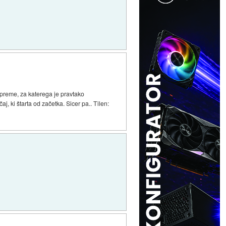
opreme, za katerega je pravtako
j, ki štarta od začetka. Sicer pa.. Tilen: