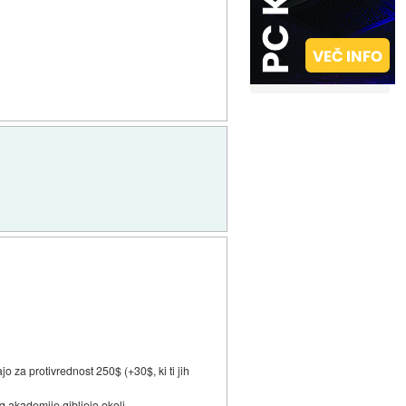
ajo za protivrednost 250$ (+30$, ki ti jih
g akademije gibljejo okoli