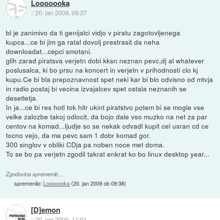
Looooooka
::
20. jan 2009, 09:37
bl je zanimivo da ti genijalci vidjo v piratu zagotovljenega
kupca...ce bi jim ga ratal dovolj prestrasit da neha
downloadat...cepci smotani.
glih zarad piratsva verjetn dobi kksn neznan pevc,dj al whatever
poslusalca, ki bo prsu na koncert in verjetn v prihodnosti clo kj
kupu.Ce bi bla prepoznavnost spet neki kar bi blo odvisno od mtvja
in radio postaj bi vecina izvajalcev spet ostala neznanih se
desetletja.
In ja...ce bi res hotl tok hitr ukint piratstvo potem bi se mogle vse
velke zalozbe takoj odlocit, da bojo dale vso muzko na net za par
centov na komad...ljudje so se nekak odvadl kupit cel usran cd ce
tocno vejo, da ma pevc sam 1 dobr komad gor.
300 singlov v obliki CDja pa noben noce met doma.
To se bo pa verjetn zgodil takrat enkrat ko bo linux desktop year...
Zgodovina sprememb…
spremenilo:
Looooooka
(
20. jan 2009 ob 09:38
)
[D]emon
::
20. jan 2009, 11:01