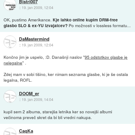
Bistri007
::
19. jan 2009, 12:04
OK, pustimo Amerikance.
Kje lahko online kupim DRM-free
Po možnosti v lossless formatu...
glasbo SLO & ex-YU izvajalcev?
DaMastermind
::
19. jan 2009, 12:04
Končno jim je uspelo, :D. Današnji naslov "
95 odstotkov glasbe je
nelegalne
" .
Zdej mam v sobi tišino, ker nimam seznama glasbe, ki je še ostala
legalna, ROFL.
DOOM_er
::
19. jan 2009, 14:04
kupil sem 2 albuma, starejša letnika ker so novejši albumi
večinoma preveč skret da bi bli vredni nakupa.
CaqKa