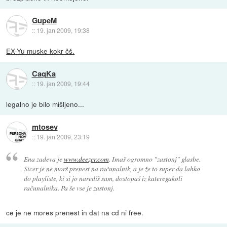
GupeM
::
19. jan 2009, 19:38
EX-Yu muske kokr čš.
CaqKa
::
19. jan 2009, 19:44
legalno je bilo mišljeno...
mtosev
::
19. jan 2009, 23:19
Ena zadeva je
www.deezer.com
. Imaš ogromno "zastonj" glasbe.
Sicer je ne morš prenest na računalnik, a je že to super da lahko
do playliste, ki si jo narediš sam, dostopaš iz kateregakoli
računalnika. Pa še vse je zastonj.
ce je ne mores prenest in dat na cd ni free.