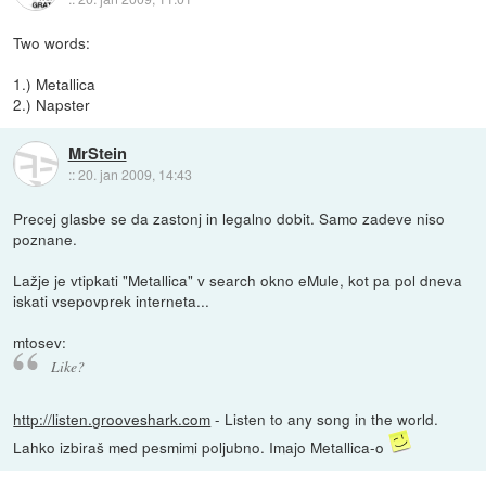
Two words:
1.) Metallica
2.) Napster
MrStein
::
20. jan 2009, 14:43
Precej glasbe se da zastonj in legalno dobit. Samo zadeve niso
poznane.
Lažje je vtipkati "Metallica" v search okno eMule, kot pa pol dneva
iskati vsepovprek interneta...
mtosev:
Like?
http://listen.grooveshark.com
- Listen to any song in the world.
Lahko izbiraš med pesmimi poljubno. Imajo Metallica-o