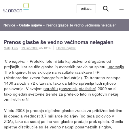
☰
Novice
»
Ostale najave
»
Prenos glasbe še vedno večinoma nelegalen
Prenos glasbe še vedno večinoma nelegalen
Matej Huš
::
19. jan 2009
ob 10:02
Ostale najave
- Preteklo leto ni bilo kaj bistveno drugačno od
The inquirer
prejšnjih, kar se tiče glasbe in avtorskih pravic na spletu,
ugotavlja
The Inquirer, ki se sklicuje na rezultate raziskave
IFPI
(Mednarodna zveza fonografske industrije). Ta trenutno zastopa
1400 založb v 72 državah, tako da lahko spremlja tudi njihovo
poslovanje. V svojem
poročilu
(
povzetek
,
statistike
) 2009 so si
tako ogledali svetovne trende za preteklo leto in ugotovili nekaj
zanimivih reči.
V letu 2008 je prodaja digitalne glasbe zrasla za približno četrtino
in dosegla vrednost 3,7 milijarde dolarjev (od tega polovico v
ZDA), tako da sedaj petino vse glasbe prodajo prek spleta. Gonilo
spletne distribucije so še vedno nakupi posameznih singlov,