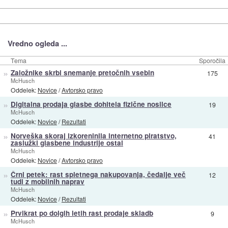
Vredno ogleda ...
Tema
Sporočila
»
Založnike skrbi snemanje pretočnih vsebin
175
McHusch
Oddelek:
Novice
/
Avtorsko pravo
»
Digitalna prodaja glasbe dohitela fizične nosilce
19
McHusch
Oddelek:
Novice
/
Rezultati
»
Norveška skoraj izkoreninila internetno piratstvo,
41
zaslužki glasbene industrije ostal
McHusch
Oddelek:
Novice
/
Avtorsko pravo
»
Črni petek: rast spletnega nakupovanja, čedalje več
12
tudi z mobilnih naprav
McHusch
Oddelek:
Novice
/
Rezultati
»
Prvikrat po dolgih letih rast prodaje skladb
9
McHusch