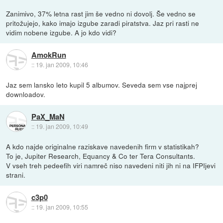
Zanimivo, 37% letna rast jim še vedno ni dovolj. Še vedno se
pritožujejo, kako imajo izgube zaradi piratstva. Jaz pri rasti ne
vidim nobene izgube. A jo kdo vidi?
AmokRun
::
19. jan 2009, 10:46
Jaz sem lansko leto kupil 5 albumov. Seveda sem vse najprej
downloadov.
PaX_MaN
::
19. jan 2009, 10:49
A kdo najde originalne raziskave navedenih firm v statistikah?
To je, Jupiter Research, Equancy & Co ter Tera Consultants.
V vseh treh pedeefih viri namreč niso navedeni niti jih ni na IFPIjevi
strani.
c3p0
::
19. jan 2009, 10:55