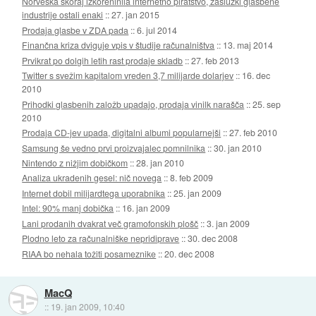
Norveška skoraj izkoreninila internetno piratstvo, zaslužki glasbene
industrije ostali enaki
::
27. jan 2015
Prodaja glasbe v ZDA pada
::
6. jul 2014
Finančna kriza dviguje vpis v študije računalništva
::
13. maj 2014
Prvikrat po dolgih letih rast prodaje skladb
::
27. feb 2013
Twitter s svežim kapitalom vreden 3,7 milijarde dolarjev
::
16. dec
2010
Prihodki glasbenih založb upadajo, prodaja vinilk narašča
::
25. sep
2010
Prodaja CD-jev upada, digitalni albumi popularnejši
::
27. feb 2010
Samsung še vedno prvi proizvajalec pomnilnika
::
30. jan 2010
Nintendo z nižjim dobičkom
::
28. jan 2010
Analiza ukradenih gesel: nič novega
::
8. feb 2009
Internet dobil milijardtega uporabnika
::
25. jan 2009
Intel: 90% manj dobička
::
16. jan 2009
Lani prodanih dvakrat več gramofonskih plošč
::
3. jan 2009
Plodno leto za računalniške nepridiprave
::
30. dec 2008
RIAA bo nehala tožiti posameznike
::
20. dec 2008
MacQ
::
19. jan 2009, 10:40