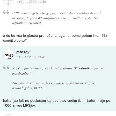
::
19. jan 2009, 14:39
IFPI na podlagi triletnega povprečja različnih študij v državah
ocenjuje, da je od 40 milijard prenesenih skladb še vedno 95
odstotkov nelegalnih.
a če bo vsa ta glasba prenešena legalno, bomo potem imeli 19x
cenejše cene?
mtosev
::
19. jan 2009, 14:41
Končno jim je uspelo, :D. Današnji naslov "
95 odstotkov glasbe
je nelegalne
" .
Zdej mam v sobi tišino, ker nimam seznama glasbe, ki je še
ostala legalna, ROFL.
haha. jaz tak ne poslusam kaj dosti. se cudim tistim kateri majo po
1000 in vec MP3jev.