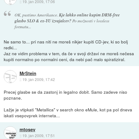
::
19. jan 2009, 17:06
OK, pustimo Amerikance.
Kje lahko online kupim DRM-free
glasbo SLO & ex-YU izvajalcev?
Po možnosti v lossless
formatu...
Ne samo to... pri nas niti ne moreš nikjer kupiti CD-jev, ki so bolj
redki...
Jaz ne vidim problema v tem, da če v svoji državi ne moreš nečesa
kupiti normalno po normalni ceni, da nebi pač malo spiratiziral.
MrStein
::
19. jan 2009, 17:42
Precej glasbe se da zastonj in legalno dobit. Samo zadeve niso
poznane.
Lažje je vtipkati "Metallica" v search okno eMule, kot pa pol dneva
iskati vsepovprek interneta...
mtosev
::
19. jan 2009, 17:51