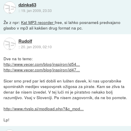
dzinks63
::
19. jan 2009, 23:33
Že z npr:
Kat MP3 recorder
free, si lahko posnameš predvajano
glasbo v mp3 ali kakšen drug format na pc.
Rudolf
::
20. jan 2009, 02:10
Dve na to temo:
http://www.vecer.com/blog/inspiron/id54...
http://www.vecer.com/blog/inspiron/id47...
Sicer smo pred par leti dobili en lušten davek, ki nas uporabnike
spominskih medijev vsepovprek ožigosa za pirate. Kam se zliva ta
denar še nisem izvedel. V tej luči mi je piratstvo nekako bolj
razumljivo. Vsaj v Sloveniji. Pa nisem zagovornik, da ne bo pomote.
http://www.rtvslo.si/modload.php?&c_mod...
Lp!