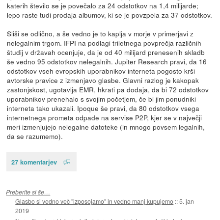
katerih število se je povečalo za 24 odstotkov na 1,4 milijarde;
lepo raste tudi prodaja albumov, ki se je povzpela za 37 odstotkov.
Sliši se odlično, a še vedno je to kaplja v morje v primerjavi z
nelegalnim trgom. IFPI na podlagi triletnega povprečja različnih
študij v državah ocenjuje, da je od 40 milijard prenesenih skladb
še vedno 95 odstotkov nelegalnih. Jupiter Research pravi, da 16
odstotkov vseh evropskih uporabnikov interneta pogosto krši
avtorske pravice z izmenjavo glasbe. Glavni razlog je kakopak
zastonjskost, ugotavlja EMR, hkrati pa dodaja, da bi 72 odstotkov
uporabnikov prenehalo s svojim početjem, če bi jim ponudniki
interneta tako ukazali. Ipoque še pravi, da 80 odstotkov vsega
internetnega prometa odpade na servise P2P, kjer se v največji
meri izmenjujejo nelegalne datoteke (in mnogo povsem legalnih,
da se razumemo).
27 komentarjev
Preberite si še…
Glasbo si vedno več "izposojamo" in vedno manj kupujemo
::
5. jan
2019