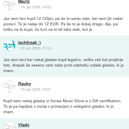
MacQ
::
19. jan 2009, 14:52
Jaz sem lani kupil 12 CDjev, pa še to samo zato, ker sem jih našel
poceni. To je nekje do 12 EUR. Pa še to je dokaj drago. Aja, pa
toliko ne bi kupil, če funt ne bi bil tako slab, kot je.
techfreak :)
::
19. jan 2009, 15:15
Jaz sem lani kar nekaj glasbe kupil legalno, veliko več kot prejšnje
leto. Ampak še vseeno zelo malo proti odstotku ostale glasbe, ki jo
imam.
Rauby
::
19. jan 2009, 16:07
Kupil sem nekaj glasbe iz Itunes Music Store-a z Gift certifikatom.
To je pa kapljica v morje v primerjavi z nelegalno glasbo, ki jo
imam.
Vlady