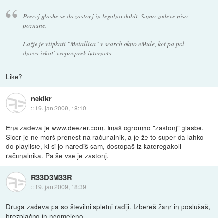
Precej glasbe se da zastonj in legalno dobit. Samo zadeve niso
poznane.
Lažje je vtipkati "Metallica" v search okno eMule, kot pa pol
dneva iskati vsepovprek interneta...
Like?
nekikr
::
19. jan 2009, 18:10
Ena zadeva je
www.deezer.com
. Imaš ogromno "zastonj" glasbe.
Sicer je ne morš prenest na računalnik, a je že to super da lahko
do playliste, ki si jo narediš sam, dostopaš iz kateregakoli
računalnika. Pa še vse je zastonj.
R33D3M33R
::
19. jan 2009, 18:39
Druga zadeva pa so številni spletni radiji. Izbereš žanr in poslušaš,
brezplačno in neomejeno.