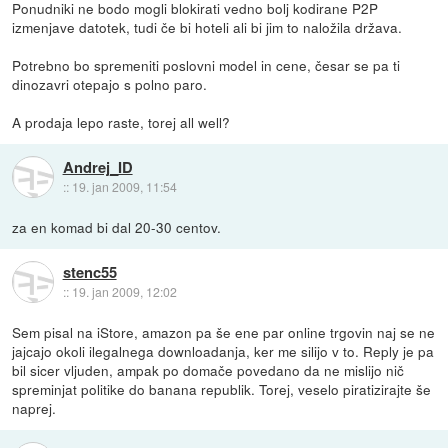
Ponudniki ne bodo mogli blokirati vedno bolj kodirane P2P
izmenjave datotek, tudi če bi hoteli ali bi jim to naložila država.
Potrebno bo spremeniti poslovni model in cene, česar se pa ti
dinozavri otepajo s polno paro.
A prodaja lepo raste, torej all well?
Andrej_ID
::
19. jan 2009, 11:54
za en komad bi dal 20-30 centov.
stenc55
::
19. jan 2009, 12:02
Sem pisal na iStore, amazon pa še ene par online trgovin naj se ne
jajcajo okoli ilegalnega downloadanja, ker me silijo v to. Reply je pa
bil sicer vljuden, ampak po domače povedano da ne mislijo nič
spreminjat politike do banana republik. Torej, veselo piratizirajte še
naprej.