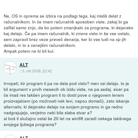
Ne, OS in oprema se izbira na podlagi tega, kaj misliš delat z
računalnikom. In če imam računalnik sposoben viste, zakaj bi ga
zafilal samo znjo, da bo potem zmanjkalo za programe, ki dejansko
kaj delajo. Če pa imam računalnik, ki zmore visto in še vse ostalo,
sem zapravil brez veze preveč denarja, ker bi vse tudi na xp-jih
delalo, in to s cenejšim računalnikom.
Ampak potem ne bi bil kul.
ALT
::
5. okt 2008, 22:42
trnvpeti, kir program ti pa ne dela pod visto? men vsi delajo. to je
bil argument v prvih mesecih ob izidu viste, ne pa sedaj. sicer pa
če imaš res takšen program ti to dosti pove o njegovem lenem
proizvajalcem (po možnosti nek levi, napou domači), zato iskanje
alternativ, ki dejansko delajo na svojem programu in ga redno
nadgrajujejo, verjetno nebi bila slaba stvar a?
al boš ti slučajno ostal še 20 let na win98 zaradi nekega takšnega
svojega ljubega programa?