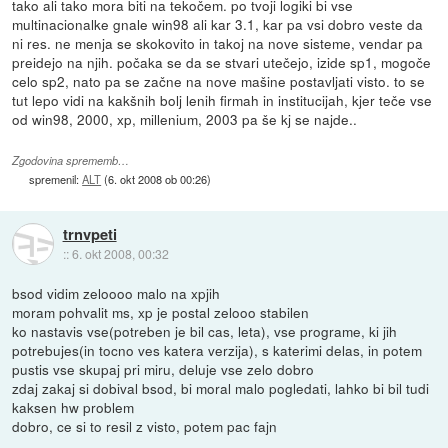
tako ali tako mora biti na tekočem. po tvoji logiki bi vse
multinacionalke gnale win98 ali kar 3.1, kar pa vsi dobro veste da
ni res. ne menja se skokovito in takoj na nove sisteme, vendar pa
preidejo na njih. počaka se da se stvari utečejo, izide sp1, mogoče
celo sp2, nato pa se začne na nove mašine postavljati visto. to se
tut lepo vidi na kakšnih bolj lenih firmah in institucijah, kjer teče vse
od win98, 2000, xp, millenium, 2003 pa še kj se najde..
Zgodovina sprememb…
spremenil:
ALT
(
6. okt 2008 ob 00:26
)
trnvpeti
::
6. okt 2008, 00:32
bsod vidim zeloooo malo na xpjih
moram pohvalit ms, xp je postal zelooo stabilen
ko nastavis vse(potreben je bil cas, leta), vse programe, ki jih
potrebujes(in tocno ves katera verzija), s katerimi delas, in potem
pustis vse skupaj pri miru, deluje vse zelo dobro
zdaj zakaj si dobival bsod, bi moral malo pogledati, lahko bi bil tudi
kaksen hw problem
dobro, ce si to resil z visto, potem pac fajn