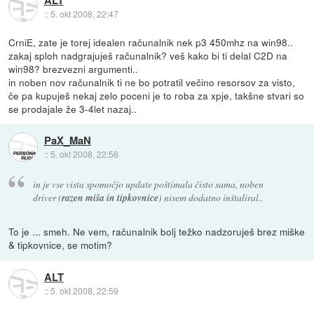
ALT
::
5. okt 2008, 22:47
CrniE, zate je torej idealen računalnik nek p3 450mhz na win98..
zakaj sploh nadgrajuješ računalnik? veš kako bi ti delal C2D na
win98? brezvezni argumenti..
in noben nov računalnik ti ne bo potratil večino resorsov za visto,
če pa kupuješ nekaj zelo poceni je to roba za xpje, takšne stvari so
se prodajale že 3-4let nazaj..
PaX_MaN
::
5. okt 2008, 22:56
in je vse vista spomočjo update poštimala čisto sama, noben
driver (
razen miša in tipkovnice
) nisem dodatno inštaliral..
To je ... smeh. Ne vem, računalnik bolj težko nadzoruješ brez miške
& tipkovnice, se motim?
ALT
::
5. okt 2008, 22:59