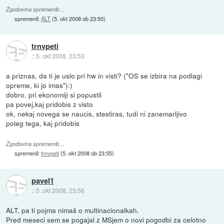
Zgodovina sprememb…
spremenil:
ALT
(
5. okt 2008 ob 23:50
)
trnvpeti
::
5. okt 2008, 23:53
a priznas, da ti je uslo pri hw in visti? ("OS se izbira na podlagi
opreme, ki jo imas"):)
dobro, pri ekonomiji si popustil
pa povej,kaj pridobis z visto
ok, nekaj novega se naucis, stestiras, tudi ni zanemarljivo
poleg tega, kaj pridobis
Zgodovina sprememb…
spremenil:
trnvpeti
(
5. okt 2008 ob 23:55
)
pavel1
::
5. okt 2008, 23:56
ALT, pa ti pojma nimaš o multinacionalkah.
Pred meseci sem se pogajal z MSjem o novi pogodbi za celotno