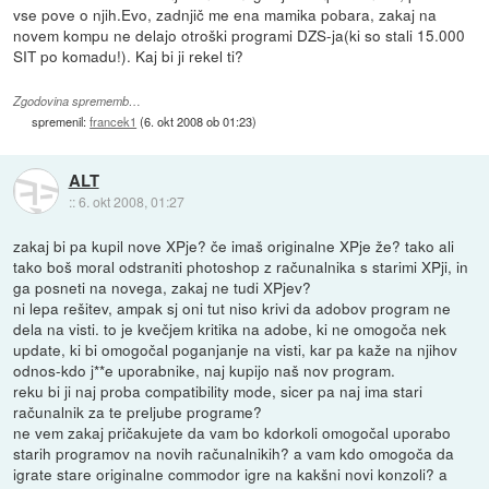
vse pove o njih.Evo, zadnjič me ena mamika pobara, zakaj na
novem kompu ne delajo otroški programi DZS-ja(ki so stali 15.000
SIT po komadu!). Kaj bi ji rekel ti?
Zgodovina sprememb…
spremenil:
francek1
(
6. okt 2008 ob 01:23
)
ALT
::
6. okt 2008, 01:27
zakaj bi pa kupil nove XPje? če imaš originalne XPje že? tako ali
tako boš moral odstraniti photoshop z računalnika s starimi XPji, in
ga posneti na novega, zakaj ne tudi XPjev?
ni lepa rešitev, ampak sj oni tut niso krivi da adobov program ne
dela na visti. to je kvečjem kritika na adobe, ki ne omogoča nek
update, ki bi omogočal poganjanje na visti, kar pa kaže na njihov
odnos-kdo j**e uporabnike, naj kupijo naš nov program.
reku bi ji naj proba compatibility mode, sicer pa naj ima stari
računalnik za te preljube programe?
ne vem zakaj pričakujete da vam bo kdorkoli omogočal uporabo
starih programov na novih računalnikih? a vam kdo omogoča da
igrate stare originalne commodor igre na kakšni novi konzoli? a