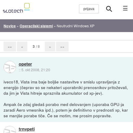
☰
Novice
»
Operacijski sistemi
»
Neutrudni Windows XP
3
/ 8
««
«
»
»»
opeter
::
5. okt 2008, 21:20
iveco18, Vista ima baje boljše nastavitve v smislu upravljanja z
energijo (čeprav so se nekateri uporabniki prenosnikov pritoževali,
da jim je Vista hitreje spraznila akumulator od xp-jev).
Ampak če zdaj gledaš porabo med delovanjem (uporaba GPU-ja
zaradi Aero vmesnika ipd.), potem je definitivno v prednosti xp, kar
se manjše porabe tiče. Če se motim, me prosim popravite.
trnvpeti