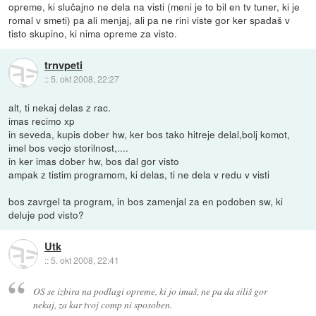
opreme, ki slučajno ne dela na visti (meni je to bil en tv tuner, ki je
romal v smeti) pa ali menjaj, ali pa ne rini viste gor ker spadaš v
tisto skupino, ki nima opreme za visto.
trnvpeti
::
5. okt 2008, 22:27
alt, ti nekaj delas z rac.
imas recimo xp
in seveda, kupis dober hw, ker bos tako hitreje delal,bolj komot,
imel bos vecjo storilnost,....
in ker imas dober hw, bos dal gor visto
ampak z tistim programom, ki delas, ti ne dela v redu v visti
bos zavrgel ta program, in bos zamenjal za en podoben sw, ki
deluje pod visto?
Utk
::
5. okt 2008, 22:41
OS se izbira na podlagi opreme, ki jo imaš, ne pa da siliš gor
nekaj, za kar tvoj comp ni sposoben.