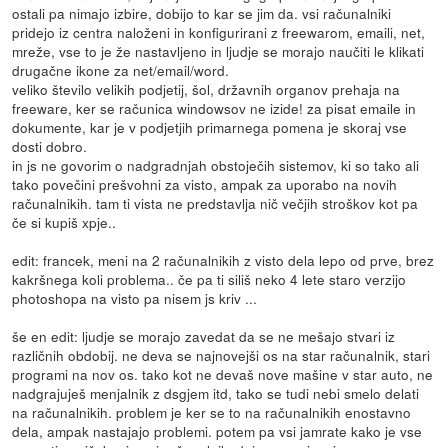
ostali pa nimajo izbire, dobijo to kar se jim da. vsi računalniki
pridejo iz centra naloženi in konfigurirani z freewarom, emaili, net,
mreže, vse to je že nastavljeno in ljudje se morajo naučiti le klikati
drugačne ikone za net/email/word.
veliko število velikih podjetij, šol, državnih organov prehaja na
freeware, ker se računica windowsov ne izide! za pisat emaile in
dokumente, kar je v podjetjih primarnega pomena je skoraj vse
dosti dobro.
in js ne govorim o nadgradnjah obstoječih sistemov, ki so tako ali
tako povečini prešvohni za visto, ampak za uporabo na novih
računalnikih. tam ti vista ne predstavlja nič večjih stroškov kot pa
če si kupiš xpje..
edit: francek, meni na 2 računalnikih z visto dela lepo od prve, brez
kakršnega koli problema.. če pa ti siliš neko 4 lete staro verzijo
photoshopa na visto pa nisem js kriv ...
še en edit: ljudje se morajo zavedat da se ne mešajo stvari iz
različnih obdobij. ne deva se najnovejši os na star računalnik, stari
programi na nov os. tako kot ne devaš nove mašine v star auto, ne
nadgrajuješ menjalnik z dsgjem itd, tako se tudi nebi smelo delati
na računalnikih. problem je ker se to na računalnikih enostavno
dela, ampak nastajajo problemi. potem pa vsi jamrate kako je vse