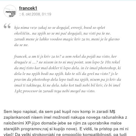
francek1
::
6. okt 2008, 01:19
hja nima veze zakaj so se dogajal, errorji, bsod so splet
okoliščin.. na xpjih so se mi pač dogajali, na visti pa še ne.
zaradi mene je lahko voodoo magic kriv za to, meni je le glavno
da se ne.
francek, a sm ti js kriv za to? a sem rekel da pojdi na visto, ker
drugače si ....? ne nisem in to ni moj point. sem lepo že 10x rekel
da mej tisto kar maš dokler ti lepo dela. in če imaš photoshop, ki
dela le na xpjih bodi na xpjih. kdo te sili da greš na visto? js le
pravim da photoshop dela lepo tudi na xpjih, nisem pa js kriv da
imaš ti takšnega, ki ne dela. tako kot tudi nebi bil kriv, če bi imel
1ghz procesor in zaradi tega nebi mogel na visto.
Sem lepo napisal, da sem pač kupil nov komp in zaradi M$
zaplankanosti nisem imel možnosti nakupa novega računalnika z
naloženimi XP-ji(po domače-jebe se njim za uporabnike malce
starejših programov,naj si kupijo nove). E vidiš, ta pristop pa mi ni
všeč! Da veliki strokovnjaki ne omogočijo kompatibilnosti, pa tudi