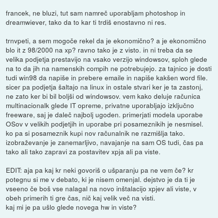
francek, ne bluzi, tut sam namreč uporabljam photoshop in
dreamwiever, tako da to kar ti trdiš enostavno ni res.
trnvpeti, a sem mogoče rekel da je ekonomično? a je ekonomično
blo it z 98/2000 na xp? ravno tako je z visto. in ni treba da se
velika podjetja prestavijo na vsako verzijo windowsov, sploh glede
na to da jih na namenskih compih ne potrebujejo. za tajnico je dosti
tudi win98 da napiše in prebere emaile in napiše kakšen word file.
sicer pa podjetja šaltajo na linux in ostale stvari ker je ta zastonj,
ne zato ker bi bil boljši od windowsov. vem kako deluje računica
multinacionalk glede IT opreme, privatne uporabljajo izključno
freeware, saj je daleč najbolj ugoden. primerjati modela uporabe
OSov v velikih podjetjih in uporabe pri posameznikih je nesmisel.
ko pa si posameznik kupi nov računalnik ne razmišlja tako.
izobraževanje je zanemarljivo, navajanje na sam OS tudi, čas pa
tako ali tako zapravi za postavitev xpja ali pa viste.
EDIT: aja pa kaj kr neki govoriš o ušparanju pa ne vem če? kr
potegnu si me v debato, ki je nisem omenjal. dejstvo je da ti je
vseeno če boš vse nalagal na novo inštalacijo xpjev ali viste, v
obeh primerih ti gre čas, nič kaj velik več na visti.
kaj mi je pa ušlo glede novega hw in viste?