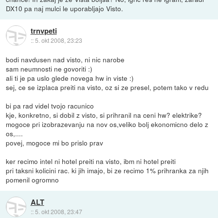
DX10 pa naj mulci le uporabljajo Visto.
trnvpeti
::
5. okt 2008, 23:23
bodi navdusen nad visto, ni nic narobe
sam neumnosti ne govoriti :)
ali ti je pa uslo glede novega hw in viste :)
sej, ce se izplaca preiti na visto, oz si ze presel, potem tako v redu
bi pa rad videl tvojo racunico
kje, konkretno, si dobil z visto, si prihranil na ceni hw? elektrike?
mogoce pri izobrazevanju na nov os,veliko bolj ekonomicno delo z
os,....
povej, mogoce mi bo prislo prav
ker recimo intel ni hotel preiti na visto, ibm ni hotel preiti
pri taksni kolicini rac. ki jih imajo, bi ze recimo 1% prihranka za njih
pomenil ogromno
ALT
::
5. okt 2008, 23:47