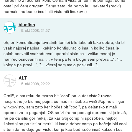
ostali pri čem drugem. Samo zato, da bomo kul, nekateri (redki)
normalni ne bomo imeli niti viste niti linuxov :)
bluefish
::
5. okt 2008, 21:57
eh, pri komentiranju tovrstnih tem bi bilo tako ali tako dobro, da bi
vsak najprej napisal, kakšno konfiguracijo ima in koliko časa je
sploh posvetil vsakodnevni uporabi sistema - veliko mnenj je
namreč osnovanih na "... v tem pa tem blogu sem prebral...", "...
kolega pa pravi...", "... včeraj sem malo poskusil...".
ALT
::
5. okt 2008, 22:22
CrniE, a sm reku da moras bit "cool" pa laufat visto? ravno
nasprotno je biu moj pojnt. če maš mlinček za win98/xp ne sili gor
winxp/visto, sam zato ker hočeš bit "cool", pa dejansko nimaš
opreme za to poganjat. OS se izbira na podlagi opreme, ki jo imaš,
ne pa da siliš gor nekaj, za kar tvoj comp ni sposoben. najbolj
žalostni so pa tisti primerki, ki imajo dober comp pa hočejo biti cool
s tem da ne dajo gor viste, ker je kao bedna.če imaš kakšen kos