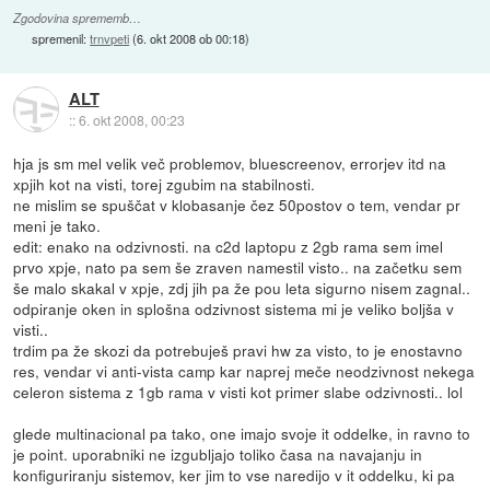
Zgodovina sprememb…
spremenil:
trnvpeti
(
6. okt 2008 ob 00:18
)
ALT
::
6. okt 2008, 00:23
hja js sm mel velik več problemov, bluescreenov, errorjev itd na
xpjih kot na visti, torej zgubim na stabilnosti.
ne mislim se spuščat v klobasanje čez 50postov o tem, vendar pr
meni je tako.
edit: enako na odzivnosti. na c2d laptopu z 2gb rama sem imel
prvo xpje, nato pa sem še zraven namestil visto.. na začetku sem
še malo skakal v xpje, zdj jih pa že pou leta sigurno nisem zagnal..
odpiranje oken in splošna odzivnost sistema mi je veliko boljša v
visti..
trdim pa že skozi da potrebuješ pravi hw za visto, to je enostavno
res, vendar vi anti-vista camp kar naprej meče neodzivnost nekega
celeron sistema z 1gb rama v visti kot primer slabe odzivnosti.. lol
glede multinacional pa tako, one imajo svoje it oddelke, in ravno to
je point. uporabniki ne izgubljajo toliko časa na navajanju in
konfiguriranju sistemov, ker jim to vse naredijo v it oddelku, ki pa