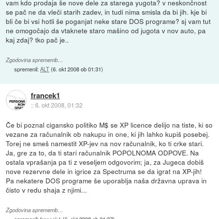
vam kdo prodaja še nove dele za starega yugota? v neskončnost
se pač ne da vleči starih zadev, in tudi nima smisla da bi jih. kje bi
bli če bi vsi hotli še poganjat neke stare DOS programe? sj vam tut
ne omogočajo da vtaknete staro mašino od jugota v nov auto, pa
kaj zdaj? tko pač je..
Zgodovina sprememb…
spremenil:
ALT
(
6. okt 2008 ob 01:31
)
francek1
::
6. okt 2008, 01:32
Če bi poznal cigansko politiko M$ se XP licence delijo na tiste, ki so
vezane za računalnik ob nakupu in one, ki jih lahko kupiš posebej.
Torej ne smeš namestit XP-jev na nov računalnik, ko ti crke stari.
Ja, gre za to, da ti stari računalnik POPOLNOMA ODPOVE. Na
ostala vprašanja pa ti z veseljem odgovorim; ja, za Jugeca dobiš
nove rezervne dele in igrice za Spectruma se da igrat na XP-jih!
Pa nekatere DOS programe še uporablja naša državna uprava in
čisto v redu shaja z njimi...
Zgodovina sprememb…