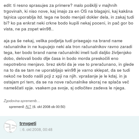
edit: ti resno sprasujes za primere? malo poškilji v majhnih
trgovinah, ki niso nove, kaj imajo za en OS na blagajni, kaj kakšna
tajnica uporablja itd. tega ne bodo menjali dokler dela, in zakaj tudi
bi? ko pa enkrat neki crkne bodo kupili nekaj poceni, in pač gor bo
vista, ne pa zopet win98..
aja pa še nekaj, velika podjetja tudi prisegajo na brand name
računalnike in ne kupujejo neki ala tron računalnikov ravno zaradi
tega, ker bodo brand name računalniki imeli tudi daljšo življenjsko
dobo, delovali bodo dlje časa in bodo morda preskočili eno
nepotrebno menjavo. brez skrbi da je vse to preračunano, in glede
na to da se tam ne uporabljajo win98 je varno sklepat, da se tudi
nekoč ne bodo našli pcji z xpji na njih. vprašanje je le kdaj. in js
ostajam pri tem, da se na nove računalnike skoraj ne splača več
nameščati xpje. vsakem pa svoje, sj odločitev zadeva le njega.
Zgodovina sprememb…
spremenil:
ALT
(
6. okt 2008 ob 00:50
)
trnvpeti
::
6. okt 2008, 00:48