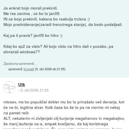
Ja enkrat bojo morali prekiniti.
Me res zanima , ce bo to jan09.
IN ce bojo prekinili, kaksna bo reakcija trzisca :)
Mojo predvidevanje(zaradi trenutnega stanja), da bodo podaljsali.
Kaj pa ti pravis? jan09 bo hitro :)
Kdaj bo sp2 za visto? Ali bojo visto na hitro dali v pozabo, pa
sforsirali windows7?
Zgodovina sprememb…
spremenil:
trnvpeti
(
5. okt 2008 ob 21:55
)
Utk
::
5. okt 2008, 21:55
mtosev, ms bo popuščal dokler mu bo to prinašalo več denarja, kot
če ne bi, logična stvar. Kolk časa bo še to pa ne mormo mi nekaj
na pamet rečt.
ALT, nekaterim ni zivljenjski cilj kurjenje megahercov in megabajtov,
še manj laufanje os-a, ampak kvečjemu, da kaj koristnega
naredimo z računalnikom. Če nam vista pri tem ne pomaga, bomo