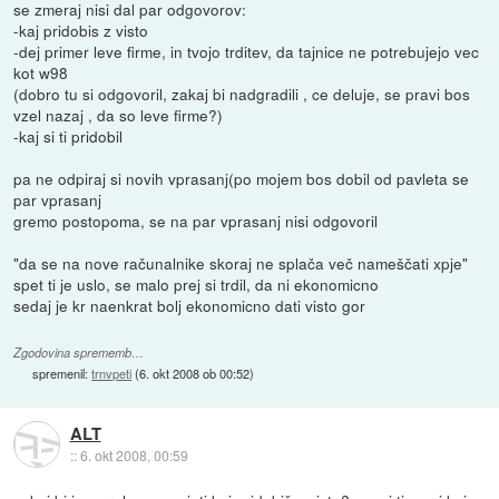
se zmeraj nisi dal par odgovorov:
-kaj pridobis z visto
-dej primer leve firme, in tvojo trditev, da tajnice ne potrebujejo vec
kot w98
(dobro tu si odgovoril, zakaj bi nadgradili , ce deluje, se pravi bos
vzel nazaj , da so leve firme?)
-kaj si ti pridobil
pa ne odpiraj si novih vprasanj(po mojem bos dobil od pavleta se
par vprasanj
gremo postopoma, se na par vprasanj nisi odgovoril
"da se na nove računalnike skoraj ne splača več nameščati xpje"
spet ti je uslo, se malo prej si trdil, da ni ekonomicno
sedaj je kr naenkrat bolj ekonomicno dati visto gor
Zgodovina sprememb…
spremenil:
trnvpeti
(
6. okt 2008 ob 00:52
)
ALT
::
6. okt 2008, 00:59