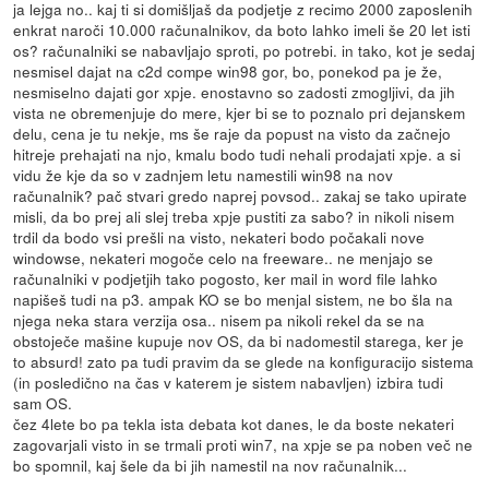
ja lejga no.. kaj ti si domišljaš da podjetje z recimo 2000 zaposlenih
enkrat naroči 10.000 računalnikov, da boto lahko imeli še 20 let isti
os? računalniki se nabavljajo sproti, po potrebi. in tako, kot je sedaj
nesmisel dajat na c2d compe win98 gor, bo, ponekod pa je že,
nesmiselno dajati gor xpje. enostavno so zadosti zmogljivi, da jih
vista ne obremenjuje do mere, kjer bi se to poznalo pri dejanskem
delu, cena je tu nekje, ms še raje da popust na visto da začnejo
hitreje prehajati na njo, kmalu bodo tudi nehali prodajati xpje. a si
vidu že kje da so v zadnjem letu namestili win98 na nov
računalnik? pač stvari gredo naprej povsod.. zakaj se tako upirate
misli, da bo prej ali slej treba xpje pustiti za sabo? in nikoli nisem
trdil da bodo vsi prešli na visto, nekateri bodo počakali nove
windowse, nekateri mogoče celo na freeware.. ne menjajo se
računalniki v podjetjih tako pogosto, ker mail in word file lahko
napišeš tudi na p3. ampak KO se bo menjal sistem, ne bo šla na
njega neka stara verzija osa.. nisem pa nikoli rekel da se na
obstoječe mašine kupuje nov OS, da bi nadomestil starega, ker je
to absurd! zato pa tudi pravim da se glede na konfiguracijo sistema
(in posledično na čas v katerem je sistem nabavljen) izbira tudi
sam OS.
čez 4lete bo pa tekla ista debata kot danes, le da boste nekateri
zagovarjali visto in se trmali proti win7, na xpje se pa noben več ne
bo spomnil, kaj šele da bi jih namestil na nov računalnik...