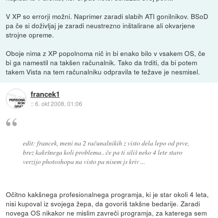
V XP so errorji možni. Naprimer zaradi slabih ATI gonilnikov. BSoD
pa če si doživljaj je zaradi neustrezno inštalirane ali okvarjene
strojne opreme.
Oboje nima z XP popolnoma nič in bi enako bilo v vsakem OS, če
bi ga namestil na takšen računalnik. Tako da trditi, da bi potem
takem Vista na tem računalniku odpravila te težave je nesmisel.
francek1
::
6. okt 2008, 01:06
edit: francek, meni na 2 računalnikih z visto dela lepo od prve,
brez kakršnega koli problema.. če pa ti siliš neko 4 lete staro
verzijo photoshopa na visto pa nisem js kriv ...
Očitno kakšnega profesionalnega programja, ki je star okoli 4 leta,
nisi kupoval iz svojega žepa, da govoriš takšne bedarije. Zaradi
novega OS nikakor ne mislim zavreči programja, za katerega sem