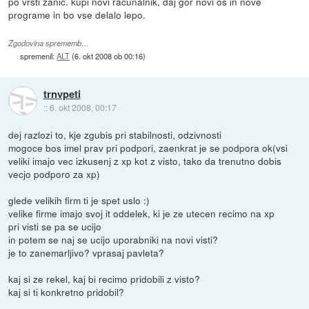
po vrsti zanič. kupi novi računalnik, daj gor novi os in nove
programe in bo vse delalo lepo.
Zgodovina sprememb…
spremenil:
ALT
(
6. okt 2008 ob 00:16
)
trnvpeti
::
6. okt 2008, 00:17
dej razlozi to, kje zgubis pri stabilnosti, odzivnosti
mogoce bos imel prav pri podpori, zaenkrat je se podpora ok(vsi
veliki imajo vec izkusenj z xp kot z visto, tako da trenutno dobis
vecjo podporo za xp)
glede velikih firm ti je spet uslo :)
velike firme imajo svoj it oddelek, ki je ze utecen recimo na xp
pri visti se pa se ucijo
in potem se naj se ucijo uporabniki na novi visti?
je to zanemarljivo? vprasaj pavleta?
kaj si ze rekel, kaj bi recimo pridobili z visto?
kaj si ti konkretno pridobil?