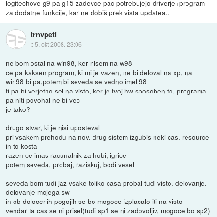
logitechove g9 pa g15 zadevce pac potrebujejo driverje+program
za dodatne funkcije, kar ne dobiš prek vista updatea..
trnvpeti
::
5. okt 2008, 23:06
ne bom ostal na win98, ker nisem na w98
ce pa kaksen program, ki mi je vazen, ne bi deloval na xp, na
win98 bi pa,potem bi seveda se vedno imel 98
ti pa bi verjetno sel na visto, ker je tvoj hw sposoben to, programa
pa niti povohal ne bi vec
je tako?
drugo stvar, ki je nisi uposteval
pri vsakem prehodu na nov, drug sistem izgubis neki cas, resource
in to kosta
razen ce imas racunalnik za hobi, igrice
potem seveda, probaj, raziskuj, bodi vesel
seveda bom tudi jaz vsake toliko casa probal tudi visto, delovanje,
delovanje mojega sw
in ob dolocenih pogojih se bo mogoce izplacalo iti na visto
vendar ta cas se ni prisel(tudi sp1 se ni zadovoljiv, mogoce bo sp2)