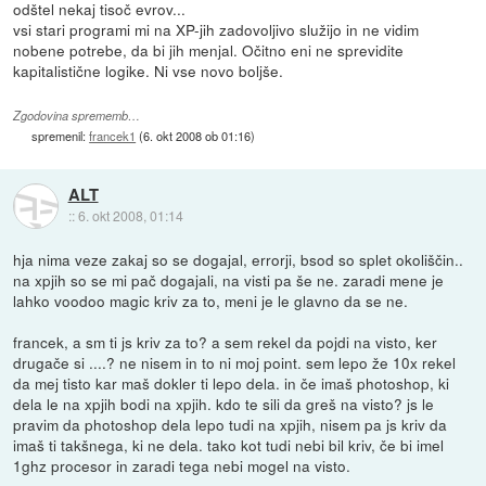
odštel nekaj tisoč evrov...
vsi stari programi mi na XP-jih zadovoljivo služijo in ne vidim
nobene potrebe, da bi jih menjal. Očitno eni ne sprevidite
kapitalistične logike. Ni vse novo boljše.
Zgodovina sprememb…
spremenil:
francek1
(
6. okt 2008 ob 01:16
)
ALT
::
6. okt 2008, 01:14
hja nima veze zakaj so se dogajal, errorji, bsod so splet okoliščin..
na xpjih so se mi pač dogajali, na visti pa še ne. zaradi mene je
lahko voodoo magic kriv za to, meni je le glavno da se ne.
francek, a sm ti js kriv za to? a sem rekel da pojdi na visto, ker
drugače si ....? ne nisem in to ni moj point. sem lepo že 10x rekel
da mej tisto kar maš dokler ti lepo dela. in če imaš photoshop, ki
dela le na xpjih bodi na xpjih. kdo te sili da greš na visto? js le
pravim da photoshop dela lepo tudi na xpjih, nisem pa js kriv da
imaš ti takšnega, ki ne dela. tako kot tudi nebi bil kriv, če bi imel
1ghz procesor in zaradi tega nebi mogel na visto.