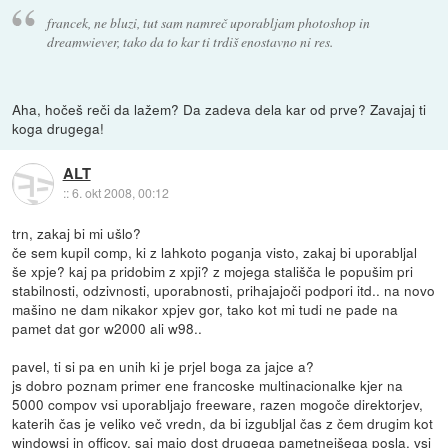
francek, ne bluzi, tut sam namreč uporabljam photoshop in
dreamwiever, tako da to kar ti trdiš enostavno ni res.
Aha, hočeš reči da lažem? Da zadeva dela kar od prve? Zavajaj ti
koga drugega!
ALT
::
6. okt 2008, 00:12
trn, zakaj bi mi ušlo?
če sem kupil comp, ki z lahkoto poganja visto, zakaj bi uporabljal
še xpje? kaj pa pridobim z xpji? z mojega stališča le popušim pri
stabilnosti, odzivnosti, uporabnosti, prihajajoči podpori itd.. na novo
mašino ne dam nikakor xpjev gor, tako kot mi tudi ne pade na
pamet dat gor w2000 ali w98..
pavel, ti si pa en unih ki je prjel boga za jajce a?
js dobro poznam primer ene francoske multinacionalke kjer na
5000 compov vsi uporabljajo freeware, razen mogoče direktorjev,
katerih čas je veliko več vredn, da bi izgubljal čas z čem drugim kot
windowsi in officov, saj majo dost drugega pametnejšega posla. vsi