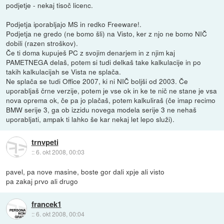
podjetje - nekaj tisoč licenc.
Podjetja iporabljajo MS in redko Freeware!.
Podjetja ne gredo (ne bomo šli) na Visto, ker z njo ne bomo NIČ
dobili (razen stroškov).
Če ti doma kupuješ PC z svojim denarjem in z njim kaj
PAMETNEGA delaš, potem si tudi delkaš take kalkulacije in po
takih kalkulacijah se Vista ne splača.
Ne splača se tudi Office 2007, ki ni NIČ boljši od 2003. Če
uporabljaš črne verzije, potem je vse ok in ke te nič ne stane je vsa
nova oprema ok, če pa jo plačaš, potem kalkuliraš (če imap recimo
BMW serije 3, ga ob izzidu novega modela serije 3 ne nehaš
uporabljati, ampak ti lahko še kar nekaj let lepo služi).
trnvpeti
::
6. okt 2008, 00:03
pavel, pa nove masine, boste gor dali xpje ali visto
pa zakaj prvo ali drugo
francek1
::
6. okt 2008, 00:04