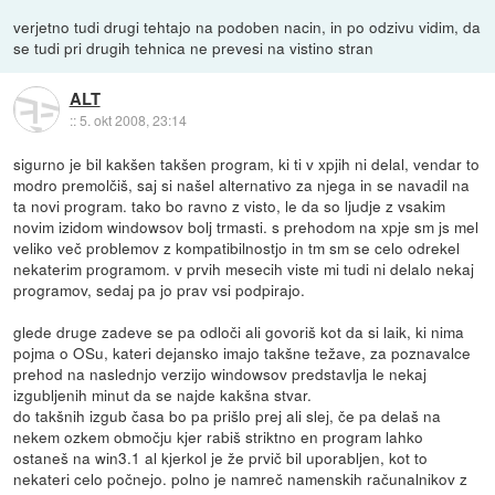
verjetno tudi drugi tehtajo na podoben nacin, in po odzivu vidim, da
se tudi pri drugih tehnica ne prevesi na vistino stran
ALT
::
5. okt 2008, 23:14
sigurno je bil kakšen takšen program, ki ti v xpjih ni delal, vendar to
modro premolčiš, saj si našel alternativo za njega in se navadil na
ta novi program. tako bo ravno z visto, le da so ljudje z vsakim
novim izidom windowsov bolj trmasti. s prehodom na xpje sm js mel
veliko več problemov z kompatibilnostjo in tm sm se celo odrekel
nekaterim programom. v prvih mesecih viste mi tudi ni delalo nekaj
programov, sedaj pa jo prav vsi podpirajo.
glede druge zadeve se pa odloči ali govoriš kot da si laik, ki nima
pojma o OSu, kateri dejansko imajo takšne težave, za poznavalce
prehod na naslednjo verzijo windowsov predstavlja le nekaj
izgubljenih minut da se najde kakšna stvar.
do takšnih izgub časa bo pa prišlo prej ali slej, če pa delaš na
nekem ozkem območju kjer rabiš striktno en program lahko
ostaneš na win3.1 al kjerkol je že prvič bil uporabljen, kot to
nekateri celo počnejo. polno je namreč namenskih računalnikov z