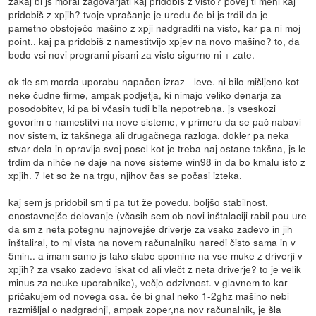
zakaj bi js moral zagovarjati kaj pridobiš z visto? povej ti meni kaj
pridobiš z xpjih? tvoje vprašanje je uredu če bi js trdil da je
pametno obstoječo mašino z xpji nadgraditi na visto, kar pa ni moj
point.. kaj pa pridobiš z namestitvijo xpjev na novo mašino? to, da
bodo vsi novi programi pisani za visto sigurno ni + zate.
ok tle sm morda uporabu napačen izraz - leve. ni bilo mišljeno kot
neke čudne firme, ampak podjetja, ki nimajo veliko denarja za
posodobitev, ki pa bi včasih tudi bila nepotrebna. js vseskozi
govorim o namestitvi na nove sisteme, v primeru da se pač nabavi
nov sistem, iz takšnega ali drugačnega razloga. dokler pa neka
stvar dela in opravlja svoj posel kot je treba naj ostane takšna, js le
trdim da nihče ne daje na nove sisteme win98 in da bo kmalu isto z
xpjih. 7 let so že na trgu, njihov čas se počasi izteka.
kaj sem js pridobil sm ti pa tut že povedu. boljšo stabilnost,
enostavnejše delovanje (včasih sem ob novi inštalaciji rabil pou ure
da sm z neta potegnu najnovejše driverje za vsako zadevo in jih
inštaliral, to mi vista na novem računalniku naredi čisto sama in v
5min.. a imam samo js tako slabe spomine na vse muke z driverji v
xpjih? za vsako zadevo iskat cd ali vlečt z neta driverje? to je velik
minus za neuke uporabnike), večjo odzivnost. v glavnem to kar
pričakujem od novega osa. če bi gnal neko 1-2ghz mašino nebi
razmišljal o nadgradnji, ampak zoper,na nov računalnik, je šla