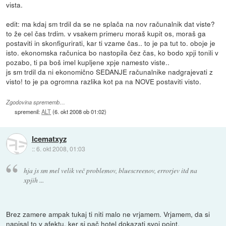
vista.
edit: ma kdaj sm trdil da se ne splača na nov računalnik dat viste?
to že cel čas trdim. v vsakem primeru moraš kupit os, moraš ga
postaviti in skonfigurirati, kar ti vzame čas.. to je pa tut to. oboje je
isto. ekonomska računica bo nastopila čez čas, ko bodo xpji tonili v
pozabo, ti pa boš imel kupljene xpje namesto viste..
js sm trdil da ni ekonomično SEDANJE računalnike nadgrajevati z
visto! to je pa ogromna razlika kot pa na NOVE postaviti visto.
Zgodovina sprememb…
spremenil:
ALT
(
6. okt 2008 ob 01:02
)
Icematxyz
::
6. okt 2008, 01:03
hja js sm mel velik več problemov, bluescreenov, errorjev itd na
xpjih ...
Brez zamere ampak tukaj ti niti malo ne vrjamem. Vrjamem, da si
napisal to v afektu, ker si pač hotel dokazati svoj point.