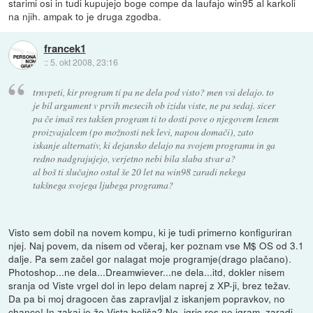
starimi osi in tudi kupujejo boge compe da laufajo win95 al karkoli
na njih. ampak to je druga zgodba.
francek1
::
5. okt 2008, 23:16
trnvpeti, kir program ti pa ne dela pod visto? men vsi delajo. to
je bil argument v prvih mesecih ob izidu viste, ne pa sedaj. sicer
pa če imaš res takšen program ti to dosti pove o njegovem lenem
proizvajalcem (po možnosti nek levi, napou domači), zato
iskanje alternativ, ki dejansko delajo na svojem programu in ga
redno nadgrajujejo, verjetno nebi bila slaba stvar a?
al boš ti slučajno ostal še 20 let na win98 zaradi nekega
takšnega svojega ljubega programa?
Visto sem dobil na novem kompu, ki je tudi primerno konfiguriran
njej. Naj povem, da nisem od včeraj, ker poznam vse M$ OS od 3.1
dalje. Pa sem začel gor nalagat moje programje(drago plačano).
Photoshop...ne dela...Dreamwiever...ne dela...itd, dokler nisem
sranja od Viste vrgel dol in lepo delam naprej z XP-ji, brez težav.
Da pa bi moj dragocen čas zapravljal z iskanjem popravkov, no
chance! In zakaj je že Vista boljša? No, igric res ne igram, zaradi