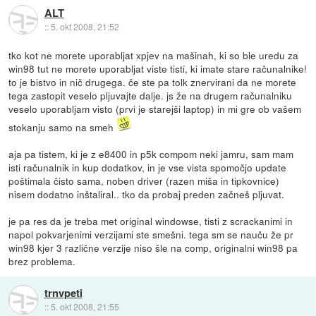
ALT
::
5. okt 2008, 21:52
tko kot ne morete uporabljat xpjev na mašinah, ki so ble uredu za
win98 tut ne morete uporabljat viste tisti, ki imate stare računalnike!
to je bistvo in nič drugega. če ste pa tolk znervirani da ne morete
tega zastopit veselo pljuvajte dalje. js že na drugem računalniku
veselo uporabljam visto (prvi je starejši laptop) in mi gre ob vašem
stokanju samo na smeh
aja pa tistem, ki je z e8400 in p5k compom neki jamru, sam mam
isti računalnik in kup dodatkov, in je vse vista spomočjo update
poštimala čisto sama, noben driver (razen miša in tipkovnice)
nisem dodatno inštaliral.. tko da probaj preden začneš pljuvat.
je pa res da je treba met original windowse, tisti z scrackanimi in
napol pokvarjenimi verzijami ste smešni. tega sm se nauču že pr
win98 kjer 3 različne verzije niso šle na comp, originalni win98 pa
brez problema.
trnvpeti
::
5. okt 2008, 21:55