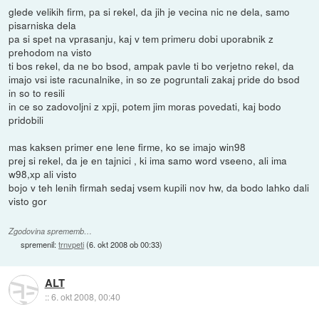
glede velikih firm, pa si rekel, da jih je vecina nic ne dela, samo
pisarniska dela
pa si spet na vprasanju, kaj v tem primeru dobi uporabnik z
prehodom na visto
ti bos rekel, da ne bo bsod, ampak pavle ti bo verjetno rekel, da
imajo vsi iste racunalnike, in so ze pogruntali zakaj pride do bsod
in so to resili
in ce so zadovoljni z xpji, potem jim moras povedati, kaj bodo
pridobili
mas kaksen primer ene lene firme, ko se imajo win98
prej si rekel, da je en tajnici , ki ima samo word vseeno, ali ima
w98,xp ali visto
bojo v teh lenih firmah sedaj vsem kupili nov hw, da bodo lahko dali
visto gor
Zgodovina sprememb…
spremenil:
trnvpeti
(
6. okt 2008 ob 00:33
)
ALT
::
6. okt 2008, 00:40