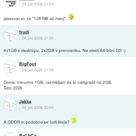
::
24. jan 2008, 21:53
glasoval sn za "128 MB ali manj".
frudi
::
24. jan 2008, 21:55
4x1GB v desktopu, 2x2GB v prenosniku. Na obeh 64-bitni OS :)
BigFoot
::
24. jan 2008, 21:58
Doma: trenutno 1GB, razmišljam da bi nadgradil na 2GB.
Šiht: 2GB
Jakka
::
24. jan 2008, 22:05
A GDDR in podobno se tudi šteje?
BoLhCa