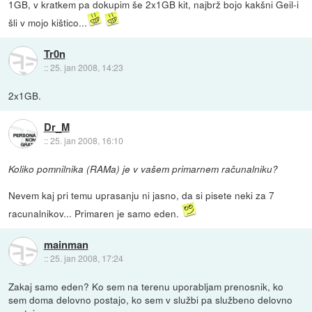
1GB, v kratkem pa dokupim še 2x1GB kit, najbrž bojo kakšni Geil-i
šli v mojo kištico...
Tr0n
::
25. jan 2008, 14:23
2x1GB.
Dr_M
::
25. jan 2008, 16:10
Koliko pomnilnika (RAMa) je v vašem primarnem računalniku?
Nevem kaj pri temu uprasanju ni jasno, da si pisete neki za 7
racunalnikov... Primaren je samo eden.
mainman
::
25. jan 2008, 17:24
Zakaj samo eden? Ko sem na terenu uporabljam prenosnik, ko
sem doma delovno postajo, ko sem v službi pa službeno delovno