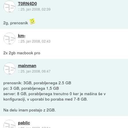
T0RN4D0
::
25. jan 2008, 02:39
2g, prenosnik
km-
::
25. jan 2008, 02:43
2x 2gb macbook pro
mainman
::
25. jan 2008, 06:47
prenosnik: 3GB, porabljenega 2.5 GB
pc: 3 GB, porabljenega 1,5 GB
server: 8 GB, porabljenega trenutno 0 ker je mašina še v
konfiguraciji, v uporabi bo poraba med 7-8 GB.
Na delu imam postajo z 2GB.
pablic