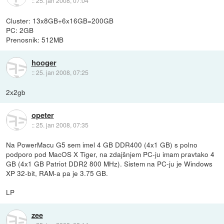
::
25. jan 2008, 07:04
Cluster: 13x8GB+6x16GB=200GB
PC: 2GB
Prenosnik: 512MB
hooger
::
25. jan 2008, 07:25
2x2gb
opeter
::
25. jan 2008, 07:35
Na PowerMacu G5 sem imel 4 GB DDR400 (4x1 GB) s polno
podporo pod MacOS X Tiger, na zdajšnjem PC-ju imam pravtako 4
GB (4x1 GB Patriot DDR2 800 MHz). Sistem na PC-ju je Windows
XP 32-bit, RAM-a pa je 3.75 GB.
LP
zee