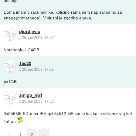
postajo.
Doma imam 3 računalnike, količino rama sem napisal samo za
enega(primarnega). V službi je zgodba enaka.
djordjevic
::
25. jan 2008, 17:27
Notebook, 1,24GB.
Tac20
::
25. jan 2008, 17:28
4x1GB
amigo_no1
::
25. jan 2008, 17:38
3x256MB SDrama.Bi kupil 3x512 MB samo kaj ko je sdram drag kot
žafran
.
«
1
2
»