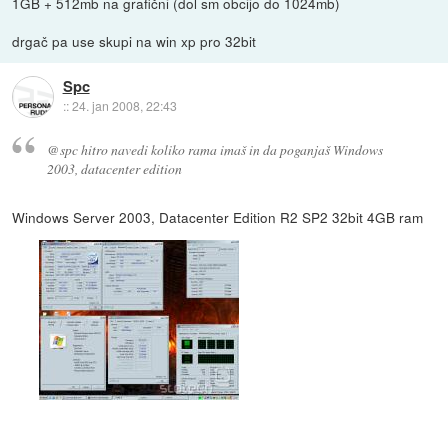
1GB + 512mb na grafični (dol sm obcijo do 1024mb)
drgač pa use skupi na win xp pro 32bit
Spc
::
24. jan 2008, 22:43
@spc hitro navedi koliko rama imaš in da poganjaš Windows
2003, datacenter edition
Windows Server 2003, Datacenter Edition R2 SP2 32bit 4GB ram