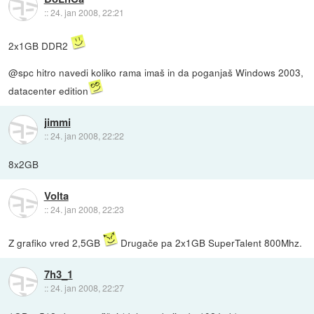
::
24. jan 2008, 22:21
2x1GB DDR2
@spc hitro navedi koliko rama imaš in da poganjaš Windows 2003,
datacenter edition
jimmi
::
24. jan 2008, 22:22
8x2GB
Volta
::
24. jan 2008, 22:23
Z grafiko vred 2,5GB
Drugače pa 2x1GB SuperTalent 800Mhz.
7h3_1
::
24. jan 2008, 22:27