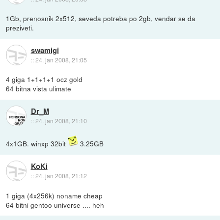
1Gb, prenosnik 2x512, seveda potreba po 2gb, vendar se da
preziveti.
swamigi
::
24. jan 2008, 21:05
4 giga 1+1+1+1 ocz gold
64 bitna vista ulimate
Dr_M
::
24. jan 2008, 21:10
4x1GB. winxp 32bit
3.25GB
KoKi
::
24. jan 2008, 21:12
1 giga (4x256k) noname cheap
64 bitni gentoo universe .... heh