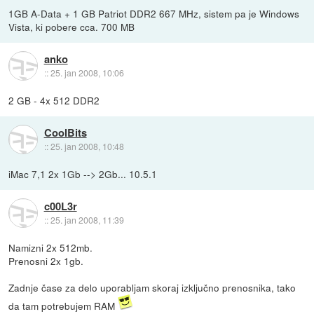
1GB A-Data + 1 GB Patriot DDR2 667 MHz, sistem pa je Windows
Vista, ki pobere cca. 700 MB
anko
::
25. jan 2008, 10:06
2 GB - 4x 512 DDR2
CoolBits
::
25. jan 2008, 10:48
iMac 7,1 2x 1Gb --> 2Gb... 10.5.1
c00L3r
::
25. jan 2008, 11:39
Namizni 2x 512mb.
Prenosni 2x 1gb.
Zadnje čase za delo uporabljam skoraj izključno prenosnika, tako
da tam potrebujem RAM