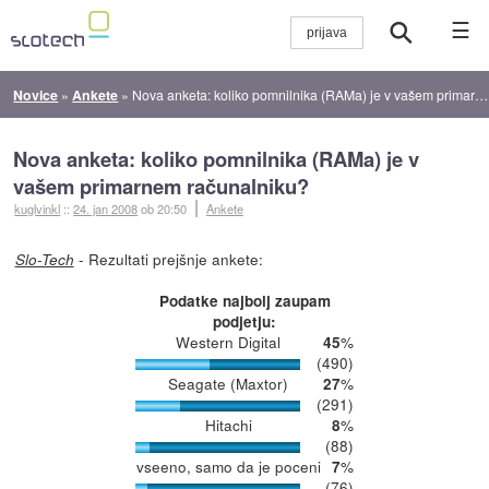
☰
Novice
»
Ankete
»
Nova anketa: koliko pomnilnika (RAMa) je v vašem primarnem računalniku?
Nova anketa: koliko pomnilnika (RAMa) je v
vašem primarnem računalniku?
kuglvinkl
::
24. jan 2008
ob 20:50
Ankete
- Rezultati prejšnje ankete:
Slo-Tech
Podatke najbolj zaupam
podjetju:
Western Digital
%
45
(490)
Seagate (Maxtor)
%
27
(291)
Hitachi
%
8
(88)
vseeno, samo da je poceni
%
7
(76)