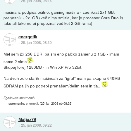
::
25. jan 2008, 08:14
mašina iz podpisa očitno, gaming mašina - zaenkrat 2x1 GB,
prenosnik - 2x1GB (več nima smisla, ker je procesor Core Duo in
tako ali tako ne bi prepoznal več kot 2 GB rama).
energetik
::
25. jan 2008, 08:30
Mel sem 2x 256 DDR, pa sm eno palčko zamenu z 1GB - imam
samo 2 slota
Skupaj torej 1280MB - in Win XP Pro 32bit.
Na dveh zelo starih mašincah za "igrat" mam pa skupno 640MB
SDRAM pa jih po potrebi prenašam/delim sem in tja..
Zgodovina sprememb…
spremenilo:
energetik
(
25. jan 2008 ob 08:32
)
Matjaz79
::
25. jan 2008, 09:22