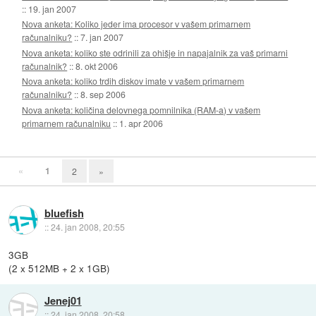
::
19. jan 2007
Nova anketa: Koliko jeder ima procesor v vašem primarnem
računalniku?
::
7. jan 2007
Nova anketa: koliko ste odrinili za ohišje in napajalnik za vaš primarni
računalnik?
::
8. okt 2006
Nova anketa: koliko trdih diskov imate v vašem primarnem
računalniku?
::
8. sep 2006
Nova anketa: količina delovnega pomnilnika (RAM-a) v vašem
primarnem računalniku
::
1. apr 2006
«
1
2
»
bluefish
::
24. jan 2008, 20:55
3GB
(2 x 512MB + 2 x 1GB)
Jenej01
::
24. jan 2008, 20:58