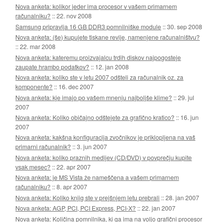
Nova anketa: kolikor jeder ima procesor v vašem primarnem
računalniku?
::
22. nov 2008
Samsung pripravlja 16 GB DDR3 pomnilniške module
::
30. sep 2008
Nova anketa: (še) kupujete tiskane revije, namenjene računalništvu?
::
22. mar 2008
Nova anketa: kateremu proizvajalcu trdih diskov najpogosteje
zaupate hrambo podatkov?
::
12. jan 2008
Nova anketa: koliko ste v letu 2007 odšteli za računalnik oz. za
komponente?
::
16. dec 2007
Nova anketa: kje imajo po vašem mnenju najboljše klime?
::
29. jul
2007
Nova anketa: Koliko običajno odštejete za grafično kratico?
::
16. jun
2007
Nova anketa: kakšna konfiguracija zvočnikov je priklopljena na vaš
primarni računalnik?
::
3. jun 2007
Nova anketa: koliko praznih medijev (CD/DVD) v povprečju kupite
vsak mesec?
::
22. apr 2007
Nova anketa: je MS Vista že nameščena a vašem primarnem
računalniku?
::
8. apr 2007
Nova anketa: Koliko knjig ste v prejšnjem letu prebrali
::
28. jan 2007
Nova anketa: AGP, PCI, PCI Express, PCI-X?
::
22. jan 2007
Nova anketa: Količina pomnilnika, ki ga ima na voljo grafični procesor