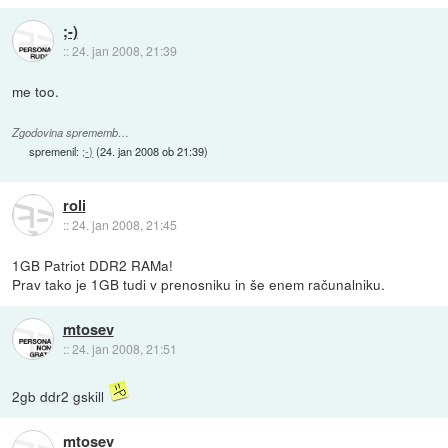
;-)
::
24. jan 2008, 21:39
me too.
Zgodovina sprememb…
spremenil:
;-)
(
24. jan 2008 ob 21:39
)
roli
::
24. jan 2008, 21:45
1GB Patriot DDR2 RAMa!
Prav tako je 1GB tudi v prenosniku in še enem računalniku.
mtosev
::
24. jan 2008, 21:51
2gb ddr2 gskill
mtosev