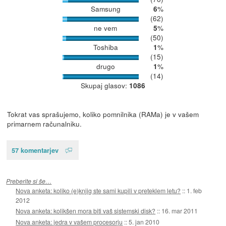
Samsung
%
6
(62)
ne vem
%
5
(50)
Toshiba
%
1
(15)
drugo
%
1
(14)
Skupaj glasov:
1086
Tokrat vas sprašujemo, koliko pomnilnika (RAMa) je v vašem
primarnem računalniku.
57 komentarjev
Preberite si še…
Nova anketa: koliko (e)knjig ste sami kupili v preteklem letu?
::
1. feb
2012
Nova anketa: kolikšen mora biti vaš sistemski disk?
::
16. mar 2011
Nova anketa: jedra v vašem procesorju
::
5. jan 2010