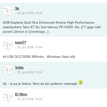
3p
::
25. jan 2008, 13:28
2GB Kupleraj Gold Xtra Enhanced Xtreme High Performance
oweclockers Twin-XT SLI low latency PC12000. No, 2*1 giga neki
poceni Jetram iz Comshopa. ;)
tomi77
::
25. jan 2008, 13:49
4x1GB OCZ DDR2 800mhz , Windows Vista x64
Volta
::
25. jan 2008, 13:52
3p - ta pa je dobra. Sem se kar pošteno nasmejal
El Nino
::
25. jan 2008, 14:22