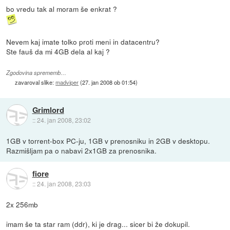
bo vredu tak al moram še enkrat ?
Nevem kaj imate tolko proti meni in datacentru?
Ste fauš da mi 4GB dela al kaj ?
Zgodovina sprememb…
zavaroval slike:
madviper
(
27. jan 2008 ob 01:54
)
Grimlord
::
24. jan 2008, 23:02
1GB v torrent-box PC-ju, 1GB v prenosniku in 2GB v desktopu.
Razmišljam pa o nabavi 2x1GB za prenosnika.
fiore
::
24. jan 2008, 23:03
2x 256mb
imam še ta star ram (ddr), ki je drag... sicer bi že dokupil.