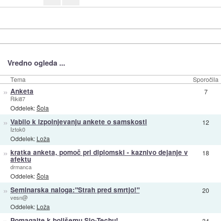
Vredno ogleda ...
Tema
Sporočila
»
Anketa
7
Riki87
Oddelek:
Šola
»
Vabilo k izpolnjevanju ankete o samskosti
12
Iztok0
Oddelek:
Loža
»
kratka anketa, pomoč pri diplomski - kaznivo dejanje v
18
afektu
drmanca
Oddelek:
Šola
»
Seminarska naloga:"Strah pred smrtjo!"
20
vesn@
Oddelek:
Loža
»
Pomagajte k boljšemu Slo-Techu!
34